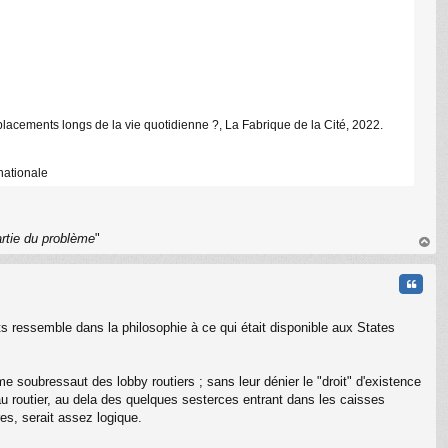
placements longs de la vie quotidienne ?, La Fabrique de la Cité, 2022.
nationale
artie du problème
"
au
t
Citati
ents ressemble dans la philosophie à ce qui était disponible aux States
ième soubressaut des lobby routiers ; sans leur dénier le "droit" d'existence
éseau routier, au dela des quelques sesterces entrant dans les caisses
res, serait assez logique.