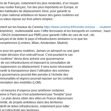
ions de Français, notamment les plus modestes, d’un moyen
eau routier français, l'un des plus importants en Europe, et
des habitudes de déplacement. Ainsi, pour garantir la
un plan national ambitieux en faveur des gares routières est
 vœux repose sur trois piliers simples :
mment sur les travaux du Cerema
https://www.cerema.fr/fr/centre-ressour ... -routiere
phérie) ; multimodalité avec l’offre ferroviaire et les transports en commun ; haut n
ité 24h/24 (notamment aux PMR) pour garantir l'offre de cars de nuit ; etc.
ançais et de doter le pays d’infrastructures similaires à ce que les
s européennes (Londres, Milan, Amsterdam, Madrid).
 pour les gares routières. Jamais un aéroport ou une gare
mple décision d'un exécutif local. C'est pourtant le cas
es routières” devra donc prévoir une gouvernance
 de ces infrastructures et imposant la consultation de
 suppression ou déplacement. Il sera aussi nécessaire
antir la transparence dans l’utilisation des sommes
te gouvernance pourrait être pensée à l’échelle des
ommunalités et régions pourrait reposer sur les contrats
orientation des mobilités (LOM).
es et mesures d’urgence pour améliorer certaines
eine à Paris qui n'est actuellement pas "livrable" pour
 Le plan devra cibler des villes en France dépourvues
imité, de projets ambitieux dans des territoires
ntérêt de telles infrastructures, notamment pour lutter
et l'attractivité des territoires.