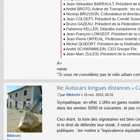
● Jean-Sébastien BARRAULT, Président de la
● André BROTO, Auteur de Transports : les ou
● Nicolas BRUSSON, Cofondateur et directeu
● Jean COLDEFY, Président du Comité Scientif
● Bruno GAZEAU, Président de la Fédération 
● Fabienne KELLER, Députée européenne (
● Jean-François LONGEOT, Président de la c
● Jean-Pierre ORFEUIL, Professeur émérite de 
● Michel QUIDORT, Président de la Fédérat
● André SCHWÄMMLEIN, CEO Groupe Flix.
● Jean-Marc ZULESI, Président de la commiss
A+
nanar
"
Si vous ne considérez pas le vélo urbain com
Re: Autocars longues distances « C
par
BBArchi
»
15 nov. 2023, 00:31
M
Sympathique, en effet. L'offre en gares routièr
e
s
dans les années 50/60 et suivantes, et pas v
s
a
Ceci étant, la liste des signataires est bien ce
g
ni le droit de défendre leur steak, il serait as
e
publiques : les mettre à "équivalence équitabl
n
o
BBArchi