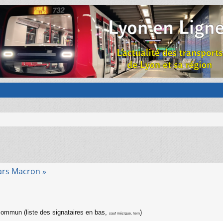
ars Macron »
commun (liste des signataires en bas,
)
sauf mézigue, hein