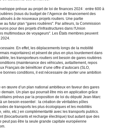
enveloppe prévue au projet de loi de finances 2024 : entre 600 à
 routières (issus du budget de l’Agence de financement des
 alloués à de nouveaux projets routiers. Une partie
 au futur plan “gares routières". Par ailleurs, la Commission
uros pour des projets d'infrastructures dans l'Union
es multimodaux de voyageurs". Les États membres peuvent
r 2024.
écessaire. En effet, les déplacements longs de la mobilité
ormais majoritaires) et pèsent de plus en plus lourdement dans
èle, les transporteurs routiers ont besoin de gares routières
conditions (maintenance des véhicules, avitaillement, repos
aux Français de bénéficier d’une offre d’autocars (SLO,
e bonnes conditions, il est nécessaire de porter une ambition
e en œuvre d’un plan national ambitieux en faveur des gares
e demain. Un plan qui pourrait être mis en application grâce
olitains prévus par la proposition de loi du député Jean-Marc
à un besoin essentiel : la création de véritables pôles
des de transports les plus écologiques et les mobilités
e, vélo, etc.) en complémentarité avec les transports publics.
nt (biocarburants et recharge électrique) tout autant que des
ne peut pas être la seule grande capitale européenne
om.