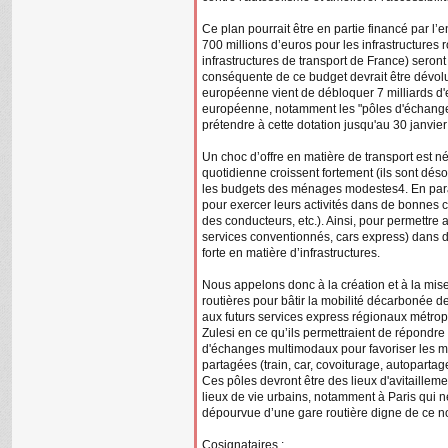
Ce plan pourrait être en partie financé par l’
700 millions d’euros pour les infrastructures
infrastructures de transport de France) seront
conséquente de ce budget devrait être dévolue
européenne vient de débloquer 7 milliards d'e
européenne, notamment les "pôles d'échang
prétendre à cette dotation jusqu'au 30 janvie
Un choc d’offre en matière de transport est n
quotidienne croissent fortement (ils sont dés
les budgets des ménages modestes4. En parall
pour exercer leurs activités dans de bonnes 
des conducteurs, etc.). Ainsi, pour permettre 
services conventionnés, cars express) dans d
forte en matière d’infrastructures.
Nous appelons donc à la création et à la mis
routières pour bâtir la mobilité décarbonée d
aux futurs services express régionaux métrop
Zulesi en ce qu’ils permettraient de répondre 
d'échanges multimodaux pour favoriser les mo
partagées (train, car, covoiturage, autopartag
Ces pôles devront être des lieux d'avitailleme
lieux de vie urbains, notamment à Paris qui 
dépourvue d’une gare routière digne de ce n
Cosignataires :