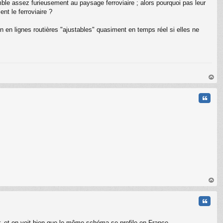
le assez furieusement au paysage ferroviaire ; alors pourquoi pas leur
nt le ferroviaire ?
on en lignes routières "ajustables" quasiment en temps réel si elles ne
au
t
Citati
au
t
Citati
ar, et on voit bien que le même schéma se profile en France.