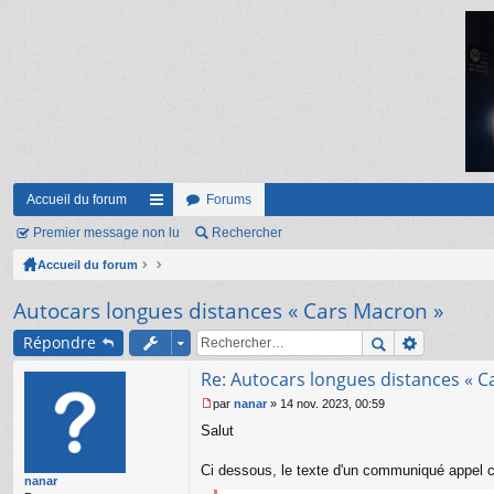
Accueil du forum
Forums
Premier message non lu
ac
Rechercher
Accueil du forum
co
ur
Autocars longues distances « Cars Macron »
ci
Répondre
s
Re: Autocars longues distances « C
par
nanar
»
14 nov. 2023, 00:59
M
Salut
e
s
s
Ci dessous, le texte d'un communiqué appel 
nanar
a