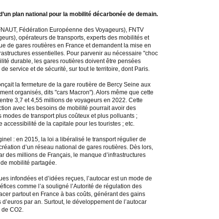
’un plan national pour la mobilité décarbonée de demain.
 (FNAUT, Fédération Européenne des Voyageurs), FNTV
eurs), opérateurs de transports, experts des mobilités et
e de gares routières en France et demandent la mise en
rastructures essentielles. Pour parvenir au nécessaire "choc
bilité durable, les gares routières doivent être pensées
ervice et de sécurité, sur tout le territoire, dont Paris.
nçait la fermeture de la gare routière de Bercy Seine aux
ement organisés, dits "cars Macron"). Alors même que cette
 entre 3,7 et 4,55 millions de voyageurs en 2022. Cette
tion avec les besoins de mobilité pourrait avoir des
 modes de transport plus coûteux et plus polluants ;
cessibilité de la capitale pour les touristes ; etc.
nel : en 2015, la loi a libéralisé le transport régulier de
réation d’un réseau national de gares routières. Dès lors,
ar des millions de Français, le manque d’infrastructures
de mobilité partagée.
tiques infondées et d’idées reçues, l’autocar est un mode de
éfices comme l’a souligné l’Autorité de régulation des
lacer partout en France à bas coûts, générant des gains
 d’euros par an. Surtout, le développement de l’autocar
s de CO2.