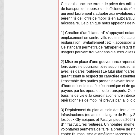
Ce serait donc une erreur de priver des mill
de transport qui repose sur l’efficience du rés
qui peut facilement s’adapter aux évolutions 
pérennité de l’offre de mobilité en autocars, 
nécessaire. Ce plan que nous appelons de nos
1) Création d’un “standard” s’appuyant nota
emplacement en centre-ville (ou immédiate péri
restauration ; avitaillement ; etc.), accessibil
Ce standard permettra de rattraper le retard fr
usagers peuvent trouver dans d’autres ville
2) Mise en place d’une gouvernance repensée
ferroviaire ne pourraient être supprimés sur si
avec les gares routières ! Le futur plan “gar
garantissant le respect du caractère essentiel
l’ensemble des parties prenantes avant toute
d’harmoniser le modèle économique et de gar
payées par les opérateurs de transports. Cet
bassins de vie et la coordination entre interc
opérationnels de mobilité prévus par la loi d’
3) Déploiement du plan au sein des territoir
infrastructures (notamment la gare de Bercy S
les Jeux Olympiques et Paralympiques 2024).
d'infrastructures routières. Un nombre, même l
volontaires permettra de faire la preuve de l'i
contre l'autosolisme et améliorer l'accessibilité 