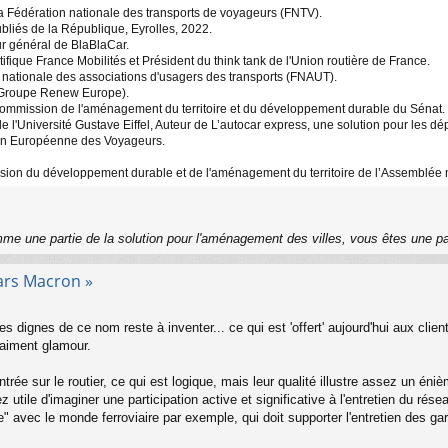
 Fédération nationale des transports de voyageurs (FNTV).
bliés de la République, Eyrolles, 2022.
r général de BlaBlaCar.
ique France Mobilités et Président du think tank de l'Union routière de France.
nationale des associations d'usagers des transports (FNAUT).
Groupe Renew Europe).
ommission de l'aménagement du territoire et du développement durable du Sénat.
l'Université Gustave Eiffel, Auteur de L’autocar express, une solution pour les dé
ion Européenne des Voyageurs.
ion du développement durable et de l'aménagement du territoire de l’Assemblée 
me une partie de la solution pour l'aménagement des villes, vous êtes une p
ars Macron »
es dignes de ce nom reste à inventer... ce qui est 'offert' aujourd'hui aux cli
raiment glamour.
ntrée sur le routier, ce qui est logique, mais leur qualité illustre assez un én
sez utile d'imaginer une participation active et significative à l'entretien du r
e" avec le monde ferroviaire par exemple, qui doit supporter l'entretien des ga