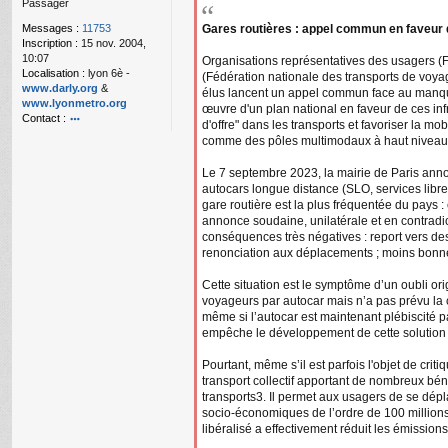
Passager
g
e
Messages :
11753
Gares routières : appel commun en faveur d
n
Inscription :
15 nov. 2004,
o
10:07
Organisations représentatives des usagers
n
Localisation :
lyon 6è -
(Fédération nationale des transports de voyag
l
www.darly.org
&
élus lancent un appel commun face au manqu
u
www.lyonmetro.org
œuvre d'un plan national en faveur de ces inf
Contact :
d'offre" dans les transports et favoriser la mo
o
comme des pôles multimodaux à haut niveau de s
nt
ac
Le 7 septembre 2023, la mairie de Paris anno
te
autocars longue distance (SLO, services libr
r
gare routière est la plus fréquentée du pays :
n
annonce soudaine, unilatérale et en contradic
a
conséquences très négatives : report vers des
n
renonciation aux déplacements ; moins bonne ac
ar
Cette situation est le symptôme d’un oubli origi
voyageurs par autocar mais n’a pas prévu la c
même si l’autocar est maintenant plébiscité p
empêche le développement de cette solution 
Pourtant, même s’il est parfois l'objet de cri
transport collectif apportant de nombreux bén
transports3. Il permet aux usagers de se dép
socio-économiques de l’ordre de 100 millions
libéralisé a effectivement réduit les émission