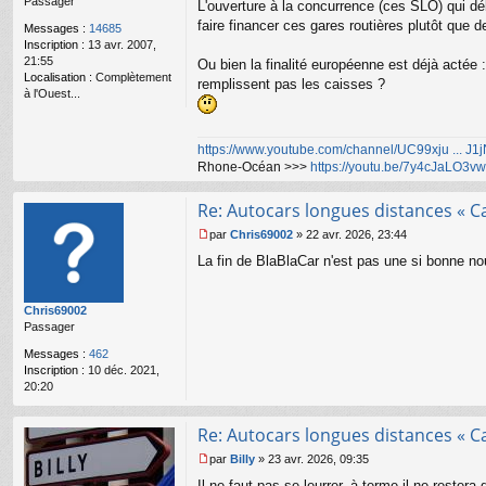
n
Passager
L'ouverture à la concurrence (ces SLO) qui dé
l
faire financer ces gares routières plutôt que 
Messages :
14685
u
Inscription :
13 avr. 2007,
21:55
Ou bien la finalité européenne est déjà actée :
Localisation :
Complètement
remplissent pas les caisses ?
à l'Ouest...
https://www.youtube.com/channel/UC99xju ... J
Rhone-Océan >>>
https://youtu.be/7y4cJaLO3vw
Re: Autocars longues distances « C
par
Chris69002
»
22 avr. 2026, 23:44
M
La fin de BlaBlaCar n'est pas une si bonne no
e
s
s
Chris69002
a
Passager
g
e
Messages :
462
n
Inscription :
10 déc. 2021,
o
20:20
n
l
u
Re: Autocars longues distances « C
par
Billy
»
23 avr. 2026, 09:35
M
Il ne faut pas se leurrer, à terme il ne reste