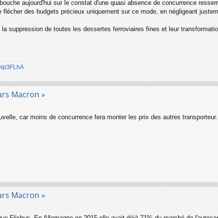
bouche aujourd'hui sur le constat d'une quasi absence de concurrence ressemb
de flécher des budgets précieux uniquement sur ce mode, en négligeant justeme
 la suppression de toutes les dessertes ferroviaires fines et leur transformati
1jNp3FLhA
ars Macron »
uvelle, car moins de concurrence fera monter les prix des autres transporteur.
ars Macron »
ra que Flixbus. En Allemagne en 2015 elle avait déjà 71% du marché de l'autoc