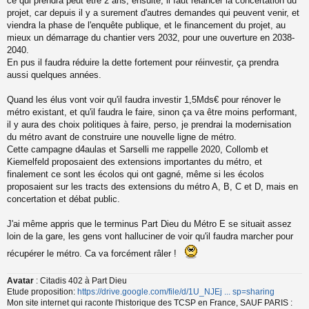
ce qui prendra peut être 2 ans, ensuite, il faut relancer la concertation du
projet, car depuis il y a surement d'autres demandes qui peuvent venir, et
viendra la phase de l'enquête publique, et le financement du projet, au
mieux un démarrage du chantier vers 2032, pour une ouverture en 2038-
2040.
En pus il faudra réduire la dette fortement pour réinvestir, ça prendra
aussi quelques années.
Quand les élus vont voir qu'il faudra investir 1,5Mds€ pour rénover le
métro existant, et qu'il faudra le faire, sinon ça va être moins performant,
il y aura des choix politiques à faire, perso, je prendrai la modernisation
du métro avant de construire une nouvelle ligne de métro.
Cette campagne d4aulas et Sarselli me rappelle 2020, Collomb et
Kiemelfeld proposaient des extensions importantes du métro, et
finalement ce sont les écolos qui ont gagné, même si les écolos
proposaient sur les tracts des extensions du métro A, B, C et D, mais en
concertation et débat public.
J'ai même appris que le terminus Part Dieu du Métro E se situait assez
loin de la gare, les gens vont halluciner de voir qu'il faudra marcher pour
récupérer le métro. Ca va forcément râler !
Avatar
: Citadis 402 à Part Dieu
Etude proposition:
https://drive.google.com/file/d/1U_NJEj ... sp=sharing
Mon site internet qui raconte l'historique des TCSP en France, SAUF PARIS :