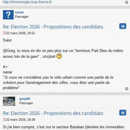
http://chronologie-tcsp-france.fr
au
t
nanar
Passager
Cita
Re: Election 2026 - Propositions des candidats
22 mars 2026, 16:51
M
Salut
e
s
s
@Greg, tu nous en dis un peu plus sur ce "terminus Part Dieu du métro
a
assez loin de la gare" , sto'plait
g
e
A+
n
o
nanar
n
"
Si vous ne considérez pas le vélo urbain comme une partie de la
l
solution pour l'aménagement des villes, vous êtes une partie du
u
problème
"
au
t
greg59
Passager
Cita
Re: Election 2026 - Propositions des candidats
22 mars 2026, 18:38
M
Si j'ai bien compris, c'est sur le secteur Baraban (derrière les immeubles
e