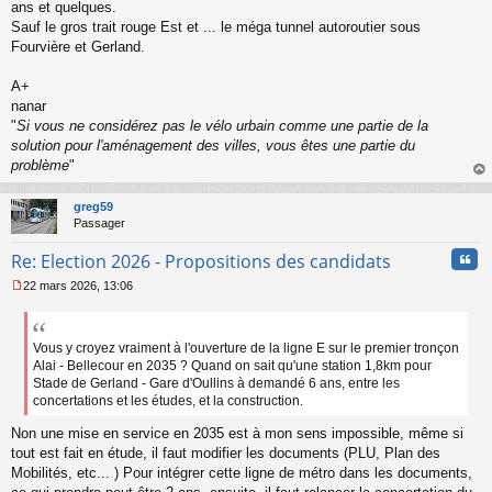
ans et quelques.
Sauf le gros trait rouge Est et ... le méga tunnel autoroutier sous
Fourvière et Gerland.
A+
nanar
"
Si vous ne considérez pas le vélo urbain comme une partie de la
solution pour l'aménagement des villes, vous êtes une partie du
problème
"
au
t
greg59
Passager
Cita
Re: Election 2026 - Propositions des candidats
22 mars 2026, 13:06
M
e
s
s
Vous y croyez vraiment à l'ouverture de la ligne E sur le premier tronçon
a
Alai - Bellecour en 2035 ? Quand on sait qu'une station 1,8km pour
g
Stade de Gerland - Gare d'Oullins à demandé 6 ans, entre les
e
concertations et les études, et la construction.
n
o
Non une mise en service en 2035 est à mon sens impossible, même si
n
tout est fait en étude, il faut modifier les documents (PLU, Plan des
l
Mobilités, etc... ) Pour intégrer cette ligne de métro dans les documents,
u