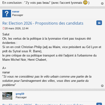
En conclusion : "J'y vois pas beau" (avec l'accent lyonnais
)
au
t
nanar
Passager
Cita
Re: Election 2026 - Propositions des candidats
20 mars 2026, 12:44
M
Salut
e
s
Oh, les vertus de la politique à la lyonnaise n'ont pas toujours été
s
évidentes :
a
Si on en croit Christian Philip (adj au Maire, vice président au Gd Lyon et
g
prdt du Sytral sous R. Barre),
e
le pire critique de sa politique transport a été l'adjoint à l'urbanisme du
n
o
Maire Michel Noir, Henri Chabert,
n
l
A+
u
nanar
"
Si vous ne considérez pas le vélo urbain comme une partie de la
solution pour l'aménagement des villes, vous êtes une partie du
problème
"
au
t
greg59
Passager
Cita