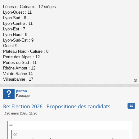
n
Lônes et Coteaux : 12 sièges
l
Lyon-Ouest : 11
u
Lyon-Sud : 8
Lyon-Centre : 11
Lyon-Est : 7
Lyon-Nord : 9
Lyon-Sud-Est : 9
Ouest 9
Plateau Nord - Caluire : 8
Porte des Alpes : 12
Portes du Sud : 11
Rhône Amont : 12
Val de Saône 14
Villeurbanne : 17
au
t
pluton
Passager
Cita
Re: Election 2026 - Propositions des candidats
20 mars 2026, 11:26
M
e
s
s
a