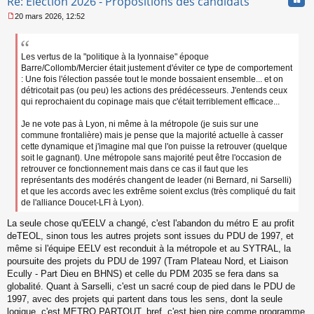
Re: Election 2026 - Propositions des candidats
20 mars 2026, 12:52
M
e
s
s
Les vertus de la "politique à la lyonnaise" époque
a
Barre/Collomb/Mercier était justement d'éviter ce type de comportement
g
: Une fois l'élection passée tout le monde bossaient ensemble... et on
e
détricotait pas (ou peu) les actions des prédécesseurs. J'entends ceux
n
qui reprochaient du copinage mais que c'était terriblement efficace...
o
n
Je ne vote pas à Lyon, ni même à la métropole (je suis sur une
l
commune frontalière) mais je pense que la majorité actuelle à casser
u
cette dynamique et j'imagine mal que l'on puisse la retrouver (quelque
soit le gagnant). Une métropole sans majorité peut être l'occasion de
retrouver ce fonctionnement mais dans ce cas il faut que les
représentants des modérés changent de leader (ni Bernard, ni Sarselli)
et que les accords avec les extrême soient exclus (très compliqué du fait
de l'alliance Doucet-LFI à Lyon).
La seule chose qu'EELV a changé, c'est l'abandon du métro E au profit
deTEOL, sinon tous les autres projets sont issues du PDU de 1997, et
même si l'équipe EELV est reconduit à la métropole et au SYTRAL, la
poursuite des projets du PDU de 1997 (Tram Plateau Nord, et Liaison
Ecully - Part Dieu en BHNS) et celle du PDM 2035 se fera dans sa
globalité. Quant à Sarselli, c'est un sacré coup de pied dans le PDU de
1997, avec des projets qui partent dans tous les sens, dont la seule
logique, c'est METRO PARTOUT, bref, c'est bien pire comme programme