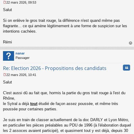
22 mars 2026, 09:53
M
Salut
e
s
s
Si on enlève le gros trait rouge, la différence n'est quand même pas
a
flagrante... ce qui amène légitimement à une forme de suspicion sur les
g
intentions cachées.
e
n
o
Rémi
n
au
l
t
nanar
u
Passager
Cita
Re: Election 2026 - Propositions des candidats
22 mars 2026, 10:41
M
Salut
e
s
s
C'est aussi dû au fait que, hormis la partie du gros trait rouge à l'est du
a
Rhône,
g
le Sytral a déjà
tout
étudié de façon assez poussée, et même très
e
poussée pour certaines parties.
n
o
n
Je suis en train de classer actuellement de la doc DARLY et Lyon Métro,
l
en particulier les pièces préalables au PDU de 1996 (à l'élaboration duquel
u
les 2 assoces avaient participé), et quasiment tout y est déjà, depuis 30