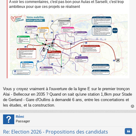
e
A voir les commentaires, c'est pas bon pour Aulas et Sarselli, c'est trop
n
ambitieux pour que ces projets se réalisent
o
n
l
u
Vous y croyez vraiment à l'ouverture de la ligne E sur le premier tronçon
Alai - Bellecour en 2035 ? Quand on sait qu'une station 1,8km pour Stade
de Gerland - Gare d'Oullins à demandé 6 ans, entre les concertations et
les études, et la construction.
au
t
Rémi
Passager
Cita
Re: Election 2026 - Propositions des candidats