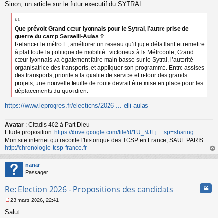
Sinon, un article sur le futur executif du SYTRAL :
Que prévoit Grand cœur lyonnais pour le Sytral, l’autre prise de
guerre du camp Sarselli-Aulas ?
Relancer le métro E, améliorer un réseau qu’il juge défaillant et remettre
à plat toute la politique de mobilité : victorieux à la Métropole, Grand
cœur lyonnais va également faire main basse sur le Sytral, l’autorité
organisatrice des transports, et appliquer son programme. Entre assises
des transports, priorité à la qualité de service et retour des grands
projets, une nouvelle feuille de route devrait être mise en place pour les
déplacements du quotidien.
https://www.leprogres.fr/elections/2026 ... elli-aulas
Avatar
: Citadis 402 à Part Dieu
Etude proposition:
https://drive.google.com/file/d/1U_NJEj ... sp=sharing
Mon site internet qui raconte l'historique des TCSP en France, SAUF PARIS :
http://chronologie-tcsp-france.fr
au
t
nanar
Passager
Cita
Re: Election 2026 - Propositions des candidats
23 mars 2026, 22:41
M
Salut
e