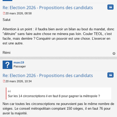
n
Cita
Re: Election 2026 - Propositions des candidats
o
n
20 mars 2026, 08:58
l
M
u
Salut
e
s
s
Attention à un point : il faudra bien avoir un bilan au bout du mandat, donc
a
"détruire" sans faire autre chose ne mènera pas loin. Couler TEOL, c'est
g
facile, mais derrière ? Conquérir un pouvoir est une chose. L'exercer en
e
est une autre.
n
o
n
Rémi
l
au
u
t
maxc19
Passager
Cita
Re: Election 2026 - Propositions des candidats
20 mars 2026, 10:34
M
e
s
s
Sur les 14 circonscriptions il en faut 8 pour gagner la métropole ?
a
Non car toutes les circonscriptions ne pourvoient pas le même nombre de
g
e
sièges. Le conseil métropolitain comptant 150 sièges, il en faut 76 pour
n
avoir la majorité.
o