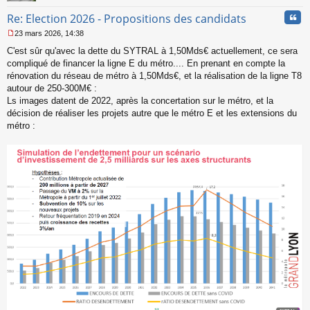
Cita
Re: Election 2026 - Propositions des candidats
23 mars 2026, 14:38
M
C'est sûr qu'avec la dette du SYTRAL à 1,50Mds€ actuellement, ce sera
e
s
compliqué de financer la ligne E du métro.... En prenant en compte la
s
rénovation du réseau de métro à 1,50Mds€, et la réalisation de la ligne T8
a
autour de 250-300M€ :
g
Ls images datent de 2022, après la concertation sur le métro, et la
e
décision de réaliser les projets autre que le métro E et les extensions du
n
o
métro :
n
l
u