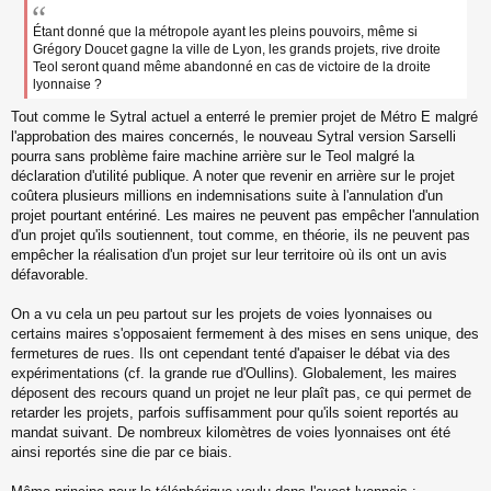
s
s
Étant donné que la métropole ayant les pleins pouvoirs, même si
a
Grégory Doucet gagne la ville de Lyon, les grands projets, rive droite
g
Teol seront quand même abandonné en cas de victoire de la droite
e
lyonnaise ?
n
o
Tout comme le Sytral actuel a enterré le premier projet de Métro E malgré
n
l'approbation des maires concernés, le nouveau Sytral version Sarselli
l
pourra sans problème faire machine arrière sur le Teol malgré la
u
déclaration d'utilité publique. A noter que revenir en arrière sur le projet
coûtera plusieurs millions en indemnisations suite à l'annulation d'un
projet pourtant entériné. Les maires ne peuvent pas empêcher l'annulation
d'un projet qu'ils soutiennent, tout comme, en théorie, ils ne peuvent pas
empêcher la réalisation d'un projet sur leur territoire où ils ont un avis
défavorable.
On a vu cela un peu partout sur les projets de voies lyonnaises ou
certains maires s'opposaient fermement à des mises en sens unique, des
fermetures de rues. Ils ont cependant tenté d'apaiser le débat via des
expérimentations (cf. la grande rue d'Oullins). Globalement, les maires
déposent des recours quand un projet ne leur plaît pas, ce qui permet de
retarder les projets, parfois suffisamment pour qu'ils soient reportés au
mandat suivant. De nombreux kilomètres de voies lyonnaises ont été
ainsi reportés sine die par ce biais.