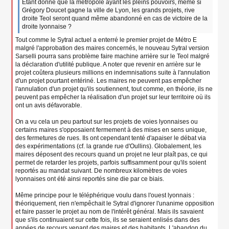
g
Étant donné que la métropole ayant les pleins pouvoirs, même si
e
Grégory Doucet gagne la ville de Lyon, les grands projets, rive
n
droite Teol seront quand même abandonné en cas de victoire de la
o
droite lyonnaise ?
n
Tout comme le Sytral actuel a enterré le premier projet de Métro E
l
u
malgré l'approbation des maires concernés, le nouveau Sytral version
Sarselli pourra sans problème faire machine arrière sur le Teol malgré
la déclaration d'utilité publique. A noter que revenir en arrière sur le
projet coûtera plusieurs millions en indemnisations suite à l'annulation
d'un projet pourtant entériné. Les maires ne peuvent pas empêcher
l'annulation d'un projet qu'ils soutiennent, tout comme, en théorie, ils ne
peuvent pas empêcher la réalisation d'un projet sur leur territoire où ils
ont un avis défavorable.
On a vu cela un peu partout sur les projets de voies lyonnaises ou
certains maires s'opposaient fermement à des mises en sens unique,
des fermetures de rues. Ils ont cependant tenté d'apaiser le débat via
des expérimentations (cf. la grande rue d'Oullins). Globalement, les
maires déposent des recours quand un projet ne leur plaît pas, ce qui
permet de retarder les projets, parfois suffisamment pour qu'ils soient
reportés au mandat suivant. De nombreux kilomètres de voies
lyonnaises ont été ainsi reportés sine die par ce biais.
Même principe pour le téléphérique voulu dans l'ouest lyonnais :
théoriquement, rien n'empêchait le Sytral d'ignorer l'unanime opposition
et faire passer le projet au nom de l'intérêt général. Mais ils savaient
que s'ils continuaient sur cette fois, ils se seraient enlisés dans des
années de recours venant des maires et des habitants. L'abandon du