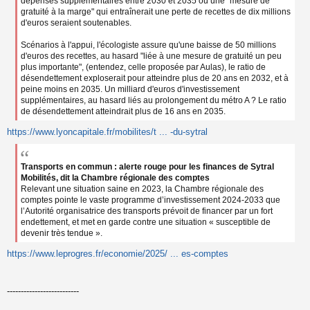
dépenses supplémentaires entre 2030 et 2035 ou une "mesure de
gratuité à la marge" qui entraînerait une perte de recettes de dix millions
d'euros seraient soutenables.
Scénarios à l'appui, l'écologiste assure qu'une baisse de 50 millions
d'euros des recettes, au hasard "liée à une mesure de gratuité un peu
plus importante", (entendez, celle proposée par Aulas), le ratio de
désendettement exploserait pour atteindre plus de 20 ans en 2032, et à
peine moins en 2035. Un milliard d'euros d'investissement
supplémentaires, au hasard liés au prolongement du métro A ? Le ratio
de désendettement atteindrait plus de 16 ans en 2035.
https://www.lyoncapitale.fr/mobilites/t ... -du-sytral
Transports en commun : alerte rouge pour les finances de Sytral
Mobilités, dit la Chambre régionale des comptes
Relevant une situation saine en 2023, la Chambre régionale des
comptes pointe le vaste programme d’investissement 2024-2033 que
l’Autorité organisatrice des transports prévoit de financer par un fort
endettement, et met en garde contre une situation « susceptible de
devenir très tendue ».
https://www.leprogres.fr/economie/2025/ ... es-comptes
--------------------------