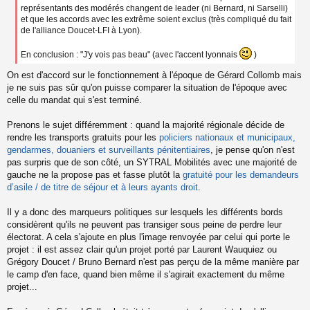
représentants des modérés changent de leader (ni Bernard, ni Sarselli)
et que les accords avec les extrême soient exclus (très compliqué du fait
de l'alliance Doucet-LFI à Lyon).
En conclusion : "J'y vois pas beau" (avec l'accent lyonnais
)
On est d'accord sur le fonctionnement à l'époque de Gérard Collomb mais
je ne suis pas sûr qu'on puisse comparer la situation de l'époque avec
celle du mandat qui s'est terminé.
Prenons le sujet différemment : quand la majorité régionale décide de
rendre les transports gratuits pour les
policiers nationaux et municipaux,
gendarmes, douaniers et surveillants pénitentiaires
, je pense qu'on n'est
pas surpris que de son côté, un SYTRAL Mobilités avec une majorité de
gauche ne la propose pas et fasse plutôt la
gratuité pour les demandeurs
d’asile / de titre de séjour et à leurs ayants droit
.
Il y a donc des marqueurs politiques sur lesquels les différents bords
considèrent qu'ils ne peuvent pas transiger sous peine de perdre leur
électorat. A cela s'ajoute en plus l'image renvoyée par celui qui porte le
projet : il est assez clair qu'un projet porté par Laurent Wauquiez ou
Grégory Doucet / Bruno Bernard n'est pas perçu de la même manière par
le camp d'en face, quand bien même il s'agirait exactement du même
projet...