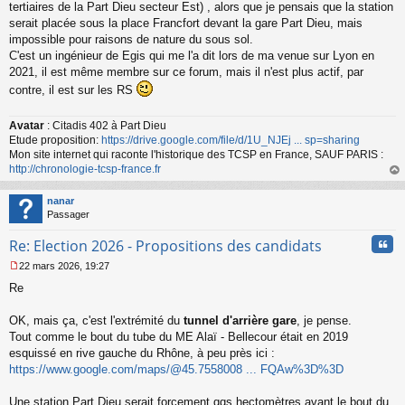
s
tertiaires de la Part Dieu secteur Est) , alors que je pensais que la station
s
serait placée sous la place Francfort devant la gare Part Dieu, mais
a
impossible pour raisons de nature du sous sol.
g
C'est un ingénieur de Egis qui me l'a dit lors de ma venue sur Lyon en
e
2021, il est même membre sur ce forum, mais il n'est plus actif, par
n
o
contre, il est sur les RS
n
l
Avatar
: Citadis 402 à Part Dieu
u
Etude proposition:
https://drive.google.com/file/d/1U_NJEj ... sp=sharing
Mon site internet qui raconte l'historique des TCSP en France, SAUF PARIS :
http://chronologie-tcsp-france.fr
au
t
nanar
Passager
Cita
Re: Election 2026 - Propositions des candidats
22 mars 2026, 19:27
M
Re
e
s
s
OK, mais ça, c'est l'extrémité du
tunnel d'arrière gare
, je pense.
a
Tout comme le bout du tube du ME Alaï - Bellecour était en 2019
g
esquissé en rive gauche du Rhône, à peu près ici :
e
https://www.google.com/maps/@45.7558008 ... FQAw%3D%3D
n
o
n
Une station Part Dieu serait forcement qqs hectomètres avant le bout du