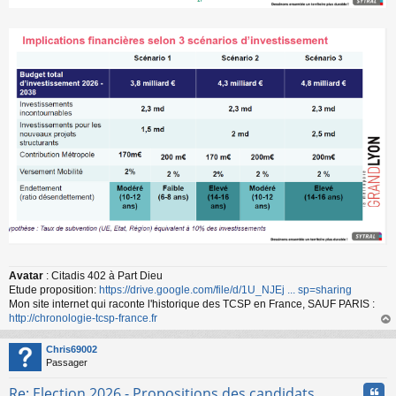
Avatar
: Citadis 402 à Part Dieu
Etude proposition:
https://drive.google.com/file/d/1U_NJEj ... sp=sharing
Mon site internet qui raconte l'historique des TCSP en France, SAUF PARIS :
http://chronologie-tcsp-france.fr
au
t
Chris69002
Passager
Cita
Re: Election 2026 - Propositions des candidats