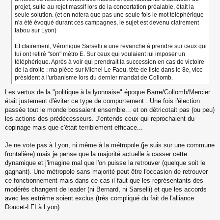
projet, suite au rejet massif lors de la concertation préalable, était la
seule solution. (et on notera que pas une seule fois le mot téléphérique
n'a été évoqué durant ces campagnes, le sujet est devenu clairement
tabou sur Lyon)
Et clairement, Véronique Sarselli a une revanche à prendre sur ceux qui
lui ont retiré "son" métro E. Sur ceux qui voulaient lui imposer un
téléphérique. Après à voir qui prendrait la succession en cas de victoire
de la droite : ma pièce sur Michel Le Faou, tête de liste dans le 8e, vice-
président à l'urbanisme lors du dernier mandat de Collomb.
Les vertus de la "politique à la lyonnaise" époque Barre/Collomb/Mercier
était justement d'éviter ce type de comportement : Une fois l'élection
passée tout le monde bossaient ensemble... et on détricotait pas (ou peu)
les actions des prédécesseurs. J'entends ceux qui reprochaient du
copinage mais que c'était terriblement efficace...
Je ne vote pas à Lyon, ni même à la métropole (je suis sur une commune
frontalière) mais je pense que la majorité actuelle à casser cette
dynamique et j'imagine mal que l'on puisse la retrouver (quelque soit le
gagnant). Une métropole sans majorité peut être l'occasion de retrouver
ce fonctionnement mais dans ce cas il faut que les représentants des
modérés changent de leader (ni Bernard, ni Sarselli) et que les accords
avec les extrême soient exclus (très compliqué du fait de l'alliance
Doucet-LFI à Lyon).