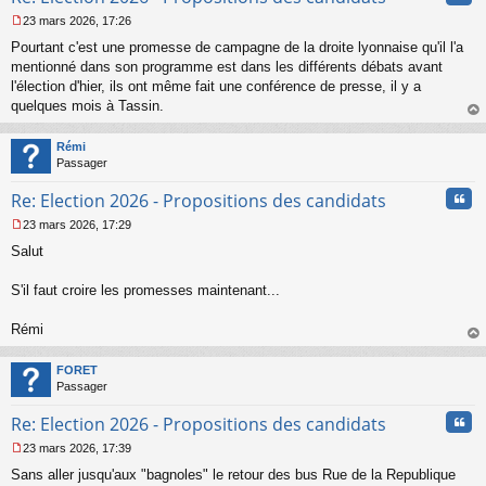
23 mars 2026, 17:26
M
Pourtant c'est une promesse de campagne de la droite lyonnaise qu'il l'a
e
s
mentionné dans son programme est dans les différents débats avant
s
l'élection d'hier, ils ont même fait une conférence de presse, il y a
a
quelques mois à Tassin.
g
au
e
t
n
Rémi
o
Passager
n
Cita
l
Re: Election 2026 - Propositions des candidats
u
23 mars 2026, 17:29
M
Salut
e
s
s
S'il faut croire les promesses maintenant...
a
g
Rémi
e
au
n
t
o
FORET
n
Passager
l
u
Cita
Re: Election 2026 - Propositions des candidats
23 mars 2026, 17:39
M
Sans aller jusqu'aux "bagnoles" le retour des bus Rue de la Republique
e