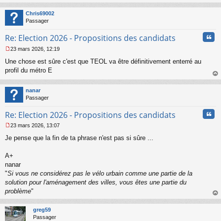
au
t
Chris69002
Passager
Cita
Re: Election 2026 - Propositions des candidats
23 mars 2026, 12:19
M
Une chose est sûre c'est que TEOL va être définitivement enterré au
e
s
profil du métro E
s
au
a
t
nanar
g
Passager
e
n
Cita
Re: Election 2026 - Propositions des candidats
o
n
23 mars 2026, 13:07
l
M
u
Je pense que la fin de ta phrase n'est pas si sûre ...
e
s
s
A+
a
nanar
g
"
Si vous ne considérez pas le vélo urbain comme une partie de la
e
solution pour l'aménagement des villes, vous êtes une partie du
n
o
problème
"
n
au
l
t
greg59
u
Passager