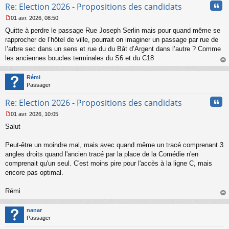
Cita
l
Re: Election 2026 - Propositions des candidats
u
01 avr. 2026, 08:50
M
Quitte à perdre le passage Rue Joseph Serlin mais pour quand même se
e
s
rapprocher de l’hôtel de ville, pourrait on imaginer un passage par rue de
s
l’arbre sec dans un sens et rue du du Bât d’Argent dans l’autre ? Comme
a
les anciennes boucles terminales du S6 et du C18
g
au
e
t
n
Rémi
o
Passager
n
Cita
l
Re: Election 2026 - Propositions des candidats
u
01 avr. 2026, 10:05
M
Salut
e
s
s
Peut-être un moindre mal, mais avec quand même un tracé comprenant 3
a
angles droits quand l'ancien tracé par la place de la Comédie n'en
g
comprenait qu'un seul. C'est moins pire pour l'accès à la ligne C, mais
e
encore pas optimal.
n
o
n
Rémi
l
au
u
t
nanar
Passager