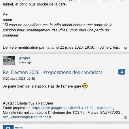
l
tunnel, et donc plus proche de la gare.
u
A+
nanar
"
Si vous ne considérez pas le vélo urbain comme une partie de la
solution pour l'aménagement des villes, vous êtes une partie du
problème
"
Dernière modification par
nanar
le 22 mars 2026, 19:38, modifié 1 fois.
au
t
greg59
Passager
Cita
Re: Election 2026 - Propositions des candidats
22 mars 2026, 19:36
M
Je parle bien de la station. Pas de l'arrière gare
e
s
s
a
Avatar
: Citadis 402 à Part Dieu
g
Etude proposition:
https://drive.google.com/file/d/1U_NJEj ... sp=sharing
e
n
Mon site internet qui raconte l'historique des TCSP en France, SAUF PARIS :
o
http://chronologie-tcsp-france.fr
n
au
l
t
nanar