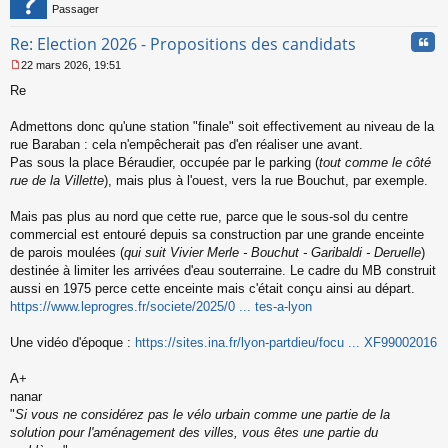
u
Passager
Cita
Re: Election 2026 - Propositions des candidats
22 mars 2026, 19:51
M
Re
e
s
s
Admettons donc qu'une station "finale" soit effectivement au niveau de la
a
rue Baraban : cela n'empêcherait pas d'en réaliser une avant.
g
Pas sous la place Béraudier, occupée par le parking (
tout comme le côté
e
rue de la Villette
), mais plus à l'ouest, vers la rue Bouchut, par exemple.
n
o
n
Mais pas plus au nord que cette rue, parce que le sous-sol du centre
l
commercial est entouré depuis sa construction par une grande enceinte
u
de parois moulées (
qui suit Vivier Merle - Bouchut - Garibaldi - Deruelle
)
destinée à limiter les arrivées d'eau souterraine. Le cadre du MB construit
aussi en 1975 perce cette enceinte mais c'était conçu ainsi au départ.
https://www.leprogres.fr/societe/2025/0 ... tes-a-lyon
Une vidéo d'époque :
https://sites.ina.fr/lyon-partdieu/focu ... XF99002016
A+
nanar
"
Si vous ne considérez pas le vélo urbain comme une partie de la
solution pour l'aménagement des villes, vous êtes une partie du