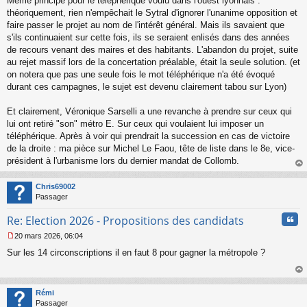
Même principe pour le téléphérique voulu dans l'ouest lyonnais :
théoriquement, rien n'empêchait le Sytral d'ignorer l'unanime opposition et
faire passer le projet au nom de l'intérêt général. Mais ils savaient que
s'ils continuaient sur cette fois, ils se seraient enlisés dans des années
de recours venant des maires et des habitants. L'abandon du projet, suite
au rejet massif lors de la concertation préalable, était la seule solution. (et
on notera que pas une seule fois le mot téléphérique n'a été évoqué
durant ces campagnes, le sujet est devenu clairement tabou sur Lyon)
Et clairement, Véronique Sarselli a une revanche à prendre sur ceux qui
lui ont retiré "son" métro E. Sur ceux qui voulaient lui imposer un
téléphérique. Après à voir qui prendrait la succession en cas de victoire
de la droite : ma pièce sur Michel Le Faou, tête de liste dans le 8e, vice-
président à l'urbanisme lors du dernier mandat de Collomb.
au
t
Chris69002
Passager
Cita
Re: Election 2026 - Propositions des candidats
20 mars 2026, 06:04
M
Sur les 14 circonscriptions il en faut 8 pour gagner la métropole ?
e
s
s
au
a
t
Rémi
g
Passager
e