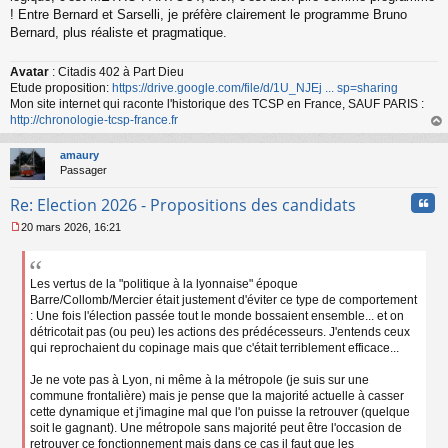
! Entre Bernard et Sarselli, je préfère clairement le programme Bruno
Bernard, plus réaliste et pragmatique.
Avatar
: Citadis 402 à Part Dieu
Etude proposition:
https://drive.google.com/file/d/1U_NJEj ... sp=sharing
Mon site internet qui raconte l'historique des TCSP en France, SAUF PARIS :
http://chronologie-tcsp-france.fr
au
t
amaury
Passager
Cita
Re: Election 2026 - Propositions des candidats
20 mars 2026, 16:21
M
e
s
s
Les vertus de la "politique à la lyonnaise" époque
a
Barre/Collomb/Mercier était justement d'éviter ce type de comportement
g
: Une fois l'élection passée tout le monde bossaient ensemble... et on
e
détricotait pas (ou peu) les actions des prédécesseurs. J'entends ceux
n
qui reprochaient du copinage mais que c'était terriblement efficace...
o
n
Je ne vote pas à Lyon, ni même à la métropole (je suis sur une
l
commune frontalière) mais je pense que la majorité actuelle à casser
u
cette dynamique et j'imagine mal que l'on puisse la retrouver (quelque
soit le gagnant). Une métropole sans majorité peut être l'occasion de
retrouver ce fonctionnement mais dans ce cas il faut que les