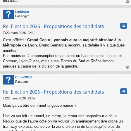
problème
"
au
t
Linkinito
Passager
Cita
Re: Election 2026 - Propositions des candidats
22 mars 2026, 22:12
M
C'est officiel :
Grand Coeur Lyonnais aura la majorité absolue à la
e
s
Métropole de Lyon.
Bruno Bernard a reconnu sa défaite il y a quelques
s
minutes.
a
Pas moins de 4 circonscriptions basculent ou basculeraient : Lones et
g
Coteaux, Lyon-Ouest, mais aussi Portes du Sud et Rhône-Amont
e
perdues à cause de la division de la gauche.
n
o
au
n
t
Chris69002
l
Passager
u
Cita
Re: Election 2026 - Propositions des candidats
22 mars 2026, 23:57
M
Mais ça va être comment la gouvernance ?
e
s
s
Une va vouloir un tunnel, un métro, le retour des bagnoles rue de la
a
République de l'autre côté on va vouloir un aménagement rive droite un
g
tramway express, conserver la zone piétonne de la presqu'île plus de
e