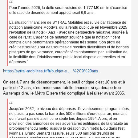
s
a
Pour l'année 2026, la dette serait voisine de 1,777 M€ en fin d'exercice
g
et le ratio de désendettement approcherait 6,9 ans.
e
n
La situation financière de SYTRAL Mobilités est suivie par l'agence de
o
notation américaine Moody's, qui a rendu publique en Novembre 2025
n
l'évolution de la note: « Aa3 » avec une perspective négative, alignée à
l
celle de l'Etat. L'agence de notation souligne que la notation " tient
u
compte d'une performance opérationnelle très solide. Son profil de
crédit est soutenu par des sources de recettes diversifiées et de bonnes
pratiques de gouvernance, caractérisées notamment par l'utilisation de
la flexibilité dont l'établissement public local dispose en recettes et en
dépenses."
https://sytral-mobilites.fr/fr/budget-e ... %2C9%20ans
.
On est à 7 ans de désendettement, le seuil critique c'est 10 ans et à
partir de 12 ans, c'est mise sous tutelle financier si ça dérape trop.
Au temps dire, le Métro E sera très compliqué à réaliser avant 2035.
Jusqu'en 2032, le niveau des dépenses d'investissement programmées
ne passera pas sous la barre des 500 millions d'euros par an, montant
qui n'avait pas été atteint une seule fois depuis 1994. Alors, et en
prévision des annonces de ses adversaires politiques, de la gratuité au
prolongement du métro, jusqu'à la création d'un métro E ou dans l'est
lyonnais, Bruno Bernard l'assure, seuls 500 millions d'euros de