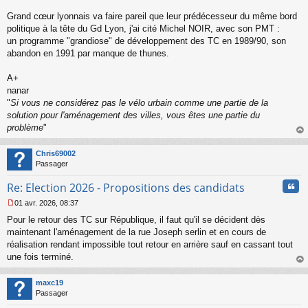
s
s
Grand cœur lyonnais va faire pareil que leur prédécesseur du même bord
a
politique à la tête du Gd Lyon, j'ai cité Michel NOIR, avec son PMT :
g
un programme "grandiose" de développement des TC en 1989/90, son
e
abandon en 1991 par manque de thunes.
n
o
n
A+
l
nanar
u
"
Si vous ne considérez pas le vélo urbain comme une partie de la
solution pour l'aménagement des villes, vous êtes une partie du
problème
"
au
t
Chris69002
Passager
Cita
Re: Election 2026 - Propositions des candidats
01 avr. 2026, 08:37
M
Pour le retour des TC sur République, il faut qu'il se décident dès
e
s
maintenant l'aménagement de la rue Joseph serlin et en cours de
s
réalisation rendant impossible tout retour en arrière sauf en cassant tout
a
une fois terminé.
g
au
e
t
n
maxc19
o
Passager
n