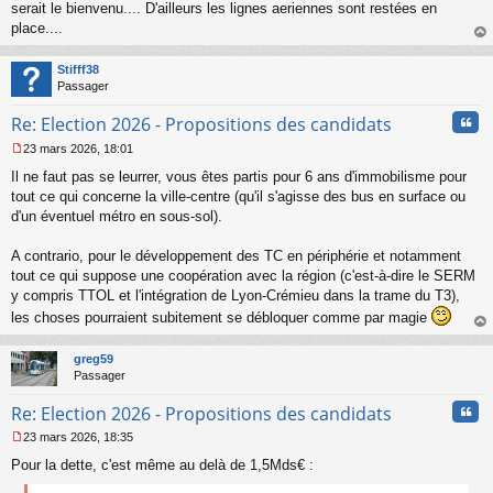
s
serait le bienvenu.... D'ailleurs les lignes aeriennes sont restées en
s
place....
a
au
g
t
Stifff38
e
Passager
n
o
Cita
Re: Election 2026 - Propositions des candidats
n
l
23 mars 2026, 18:01
u
M
Il ne faut pas se leurrer, vous êtes partis pour 6 ans d'immobilisme pour
e
s
tout ce qui concerne la ville-centre (qu'il s'agisse des bus en surface ou
s
d'un éventuel métro en sous-sol).
a
g
A contrario, pour le développement des TC en périphérie et notamment
e
tout ce qui suppose une coopération avec la région (c'est-à-dire le SERM
n
o
y compris TTOL et l'intégration de Lyon-Crémieu dans la trame du T3),
n
les choses pourraient subitement se débloquer comme par magie
l
au
u
t
greg59
Passager
Cita
Re: Election 2026 - Propositions des candidats
23 mars 2026, 18:35
M
Pour la dette, c'est même au delà de 1,5Mds€ :
e
s