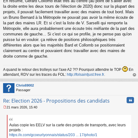
En résumé, Gérard Collomb était très au centre (au point de s'allier avec
la droite entre les deux tours de l'élection de 2020) donc sur la plupart des
projets, il pouvait facilement travailler avec des maires de tout bord. Mais
un Bruno Bernard à la Métropole ne pouvait pas avoir la même écoute de
la part des maires LR. Et si c'est la liste de V. Sarselli qui remporte la
Métropole, elle aura probablement une écoute très méfiante de la part des
communes de gauche... Si c'est ce qui se profile, je ne pense pas qu'on
puisse lui en vouloir. ça relève de positions philosophiques très
différentes alors que les majorités Bard et Collomb se positionnaient
clairement au centre et pouvaient donc travailler avec des maires de
droite comme de gauche.
A quand le retour des trolleys sur l'axe A2 ?!? Pourquoi attendre le TOP
En
attendant, RDV sur les traces du FOL:
http://folsaintjust.free.fr
.
au
t
Chris69002
Passager
Cita
Re: Election 2026 - Propositions des candidats
21 mars 2026, 15:40
M
e
s
s
Aulas copie les EELV sur la carte des projets de transports, avec leurs
a
projets :
g
https://x.com/gcoeurlyonnais/status/203 ... 17/photo/1