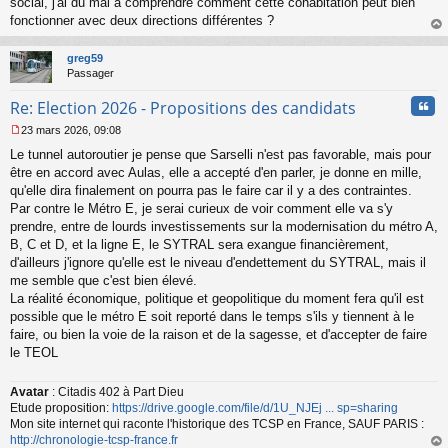
social, j'ai du mal à comprendre comment cette cohabitation peut bien
n
o
fonctionner avec deux directions différentes ?
n
au
l
t
greg59
u
Passager
Cita
Re: Election 2026 - Propositions des candidats
23 mars 2026, 09:08
M
Le tunnel autoroutier je pense que Sarselli n'est pas favorable, mais pour
e
s
être en accord avec Aulas, elle a accepté d'en parler, je donne en mille,
s
qu'elle dira finalement on pourra pas le faire car il y a des contraintes.
a
Par contre le Métro E, je serai curieux de voir comment elle va s'y
g
prendre, entre de lourds investissements sur la modernisation du métro A,
e
B, C et D, et la ligne E, le SYTRAL sera exangue financièrement,
n
o
d'ailleurs j'ignore qu'elle est le niveau d'endettement du SYTRAL, mais il
n
me semble que c'est bien élevé.
l
La réalité économique, politique et geopolitique du moment fera qu'il est
u
possible que le métro E soit reporté dans le temps s'ils y tiennent à le
faire, ou bien la voie de la raison et de la sagesse, et d'accepter de faire
le TEOL
Avatar
: Citadis 402 à Part Dieu
Etude proposition:
https://drive.google.com/file/d/1U_NJEj ... sp=sharing
Mon site internet qui raconte l'historique des TCSP en France, SAUF PARIS :
http://chronologie-tcsp-france.fr