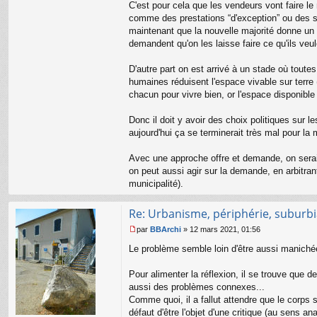
C'est pour cela que les vendeurs vont faire le
comme des prestations “d'exception” ou des sta
maintenant que la nouvelle majorité donne un co
demandent qu'on les laisse faire ce qu'ils veul
D'autre part on est arrivé à un stade où toute
humaines réduisent l'espace vivable sur terre
chacun pour vivre bien, or l'espace disponible
Donc il doit y avoir des choix politiques sur l
aujourd'hui ça se terminerait très mal pour la 
Avec une approche offre et demande, on serait 
on peut aussi agir sur la demande, en arbitran
municipalité).
Re: Urbanisme, périphérie, suburbia
par
BBArchi
»
12 mars 2021, 01:56
M
e
Le problème semble loin d'être aussi maniché
s
s
Pour alimenter la réflexion, il se trouve que d
a
aussi des problèmes connexes...
g
Comme quoi, il a fallut attendre que le corps
e
n
défaut d'être l'objet d'une critique (au sens 