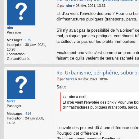
par
nim
»
08 févr. 2021, 13:31
M
Et d'où vient l'envolée des prix ? Pour une bon
e
s
d'infrastructures publiques (transports, parcs,
s
nim
a
S'il n'y avait pas la possibilité de “valoriser”
Passager
g
mal, puisque que ces pratiques contribuent trè
e
Messages :
575
la collectivité pas sur les profits immobiliers.
n
Inscription :
30 janv. 2021,
o
13:28
n
Finalement une ville c'est comme un parc nature
Localisation :
l
faisant ce qu'ils veulent de terrains racheté sur
Gerland/Jaurès
u
Re: Urbanisme, périphérie, suburbia
par
NP73
»
09 févr. 2021, 18:04
M
Salut
e
s
nim a écrit :
s
NP73
a
Et d'où vient l'envolée des prix ? Pour une bo
Passager
g
d'infrastructures publiques (transports, parcs,
e
Messages :
614
n
Inscription :
24 juin 2008,
o
14:28
n
L'envolé des prix est dû à une différence entre
l
Pourquoi cet différence ?
u
Plusieurs chose peuvent l'expliquer.