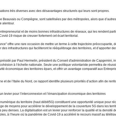
uations très diverses avec des désavantages structurels qui leurs sont propres.
e Beauvais ou Compiègne, sont satellisées par des métropoles, alors que d’autres
re alentour.
e entrepreneurial et de moins bonnes infrastructures de réseaux, qui les rendent p
vid-19 risque de creuser fortement cet écart territorial.
ce" offre une rare occasion de mettre un terme à cette trajectoire préoccupante, de 
 des infrastructures qui faciliteront le rééquilibrage des territoires, et d’apporte
 présidé par Paul Hermelin, président du Conseil d'administration de Capgemini, inv
 cohésion à l’échelle nationale. Seule une politique volontariste permettra de réus
tivité économique des territoires épars, et offrir un avantage comparatif aux Entrepr
 de l’Italie du Nord, ce rapport identifie plusieurs priorités d’action afin de renforce
 un levier pour l’interconnexion et l’émancipation économique des territoires
numérique du territoire (haut débit/5G) constituent une opportunité unique pour ré
ge de moyens pour accélérer le développement de la couverture 5G dans les territoi
eu denses. La digitalisation est un levier pour renforcer la qualité et la densité de
oles, à l’heure où la pandémie de Covid-19 a accéléré le recours massif au télétrav