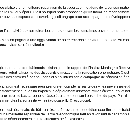
a possibilité d’une meilleure répartition de la population - et donc de la consommation
s les milieux épars. C’est pourquoi nous proposons qu’un travail de recensement e
r de nouveaux espaces de coworking, soit engagé pour accompagner le développement 
er l’attractivité des territoires tout en respectant les contraintes environnementales
pas s’accompagner d’une aggravation de notre empreinte environnementale. Au contra
ux leviers sont à privilégier :
étique du parc de bâtiments existant, dont le rapport de l’Institut Montaigne Rénovat
teurs réduit la lisibilité des dispositifs d’incitation à la rénovation énergétique. C’
cours des citoyens à ces solutions et ainsi intensifier la campagne de rénovation éne
renciation est nécessaire pour prendre en compte la réalité des villes moyennes et
fficacement que les métropoles le déploiement d’infrastructures électriques, et no
à une mobilité bas carbone se fasse équitablement sur l’ensemble du pays. Par aill
tamment les liaisons inter-villes (autocars-TER), est crucial.
en, il est nécessaire de bâtir un réseau ferroviaire du quotidien pour limiter les tra
 une meilleure répartition de l’activité économique tout en favorisant la décarbonisat
ur le développement d’infrastructures déjà existantes.