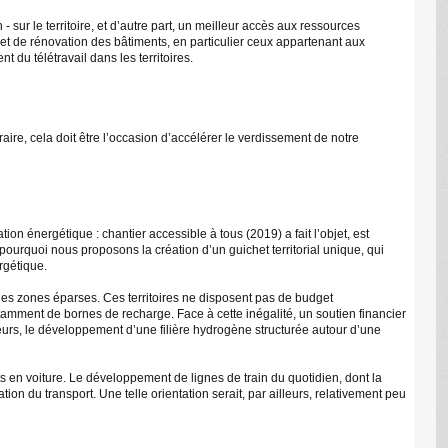
 - sur le territoire, et d’autre part, un meilleur accès aux ressources
t de rénovation des bâtiments, en particulier ceux appartenant aux
du télétravail dans les territoires.
ire, cela doit être l’occasion d’accélérer le verdissement de notre
ion énergétique : chantier accessible à tous (2019) a fait l’objet, est
est pourquoi nous proposons la création d’un guichet territorial unique, qui
rgétique.
 des zones éparses. Ces territoires ne disposent pas de budget
tamment de bornes de recharge. Face à cette inégalité, un soutien financier
eurs, le développement d’une filière hydrogène structurée autour d’une
jets en voiture. Le développement de lignes de train du quotidien, dont la
ion du transport. Une telle orientation serait, par ailleurs, relativement peu