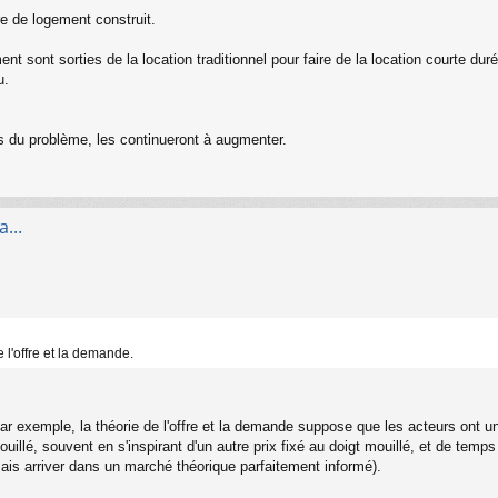
e de logement construit.
t sont sorties de la location traditionnel pour faire de la location courte duré
u.
s du problème, les continueront à augmenter.
...
 l'offre et la demande.
r exemple, la théorie de l'offre et la demande suppose que les acteurs ont un
 mouillé, souvent en s'inspirant d'un autre prix fixé au doigt mouillé, et de t
amais arriver dans un marché théorique parfaitement informé).