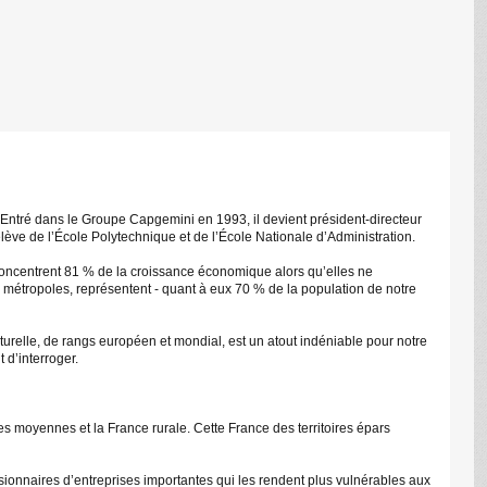
. Entré dans le Groupe Capgemini en 1993, il devient président-directeur
ève de l’École Polytechnique et de l’École Nationale d’Administration.
concentrent 81 % de la croissance économique alors qu’elles ne
es métropoles, représentent - quant à eux 70 % de la population de notre
relle, de rangs européen et mondial, est un atout indéniable pour notre
 d’interroger.
les moyennes et la France rurale. Cette France des territoires épars
sionnaires d’entreprises importantes qui les rendent plus vulnérables aux