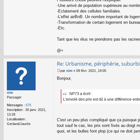
-Une arrivé de population supérieure au nombr
-Eclatement des cellules familiales.
-L'effet airBnB. Un nombre important de logemen
-Transformation de certain logement en burea
-Etc.
Tant que les élus ne prendrons pas les racine
@+
Re: Urbanisme, périphérie, suburbia
par
nim
»
09 févr. 2021, 19:05
M
Bonjour,
e
s
s
nim
a
NP73 a écrit :
Passager
g
L'envolé des prix est dû à une différence entre
e
Messages :
575
n
Inscription :
30 janv. 2021,
o
13:28
n
Localisation :
C'est un peu plus compliqué que ça puisque pa
l
Gerland/Jaurès
tout sauf le cas, les prix sont fixés au doigt
u
quoi, et les bulles font plop (ce qui ne doit j