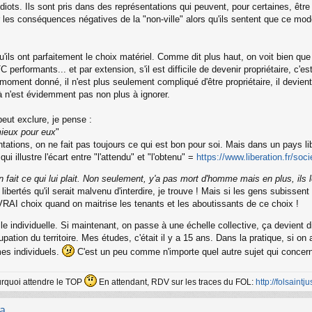
idiots. Ils sont pris dans des représentations qui peuvent, pour certaines, être
 les conséquences négatives de la "non-ville" alors qu'ils sentent que ce mo
, qu'ils ont parfaitement le choix matériel. Comme dit plus haut, on voit bien qu
performants... et par extension, s'il est difficile de devenir propriétaire, c'es
n moment donné, il n'est plus seulement compliqué d'être propriétaire, il devient
à n'est évidemment pas non plus à ignorer.
eut exclure, je pense :
 mieux pour eux
"
ations, on ne fait pas toujours ce qui est bon pour soi. Mais dans un pays lib
i illustre l'écart entre "l'attendu" et "l'obtenu" =
https://www.liberation.fr/soc
fait ce qui lui plait. Non seulement, y'a pas mort d'homme mais en plus, ils le
 libertés qu'il serait malvenu d'interdire, je trouve ! Mais si les gens subisse
VRAI choix quand on maitrise les tenants et les aboutissants de ce choix !
elle individuelle. Si maintenant, on passe à une échelle collective, ça devien
ation du territoire. Mes études, c'était il y a 15 ans. Dans la pratique, si on
mes individuels.
C'est un peu comme n'importe quel autre sujet qui concerne
ourquoi attendre le TOP
En attendant, RDV sur les traces du FOL:
http://folsaintjus
...