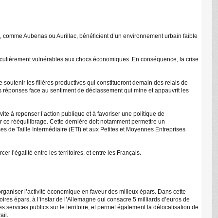
, comme Aubenas ou Aurillac, bénéficient d’un environnement urbain faible
articulièrement vulnérables aux chocs économiques. En conséquence, la crise
soutenir les filières productives qui constitueront demain des relais de
r des réponses face au sentiment de déclassement qui mine et appauvrit les
ite à repenser l’action publique et à favoriser une politique de
sir ce rééquilibrage. Cette dernière doit notamment permettre un
ises de Taille Intermédiaire (ETI) et aux Petites et Moyennes Entreprises
r l’égalité entre les territoires, et entre les Français.
organiser l’activité économique en faveur des milieux épars. Dans cette
res épars, à l’instar de l’Allemagne qui consacre 5 milliards d’euros de
s services publics sur le territoire, et permet également la délocalisation de
ail.