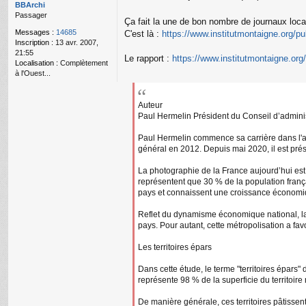
o
BBArchi
n
Passager
Ça fait la une de bon nombre de journaux locau
l
Messages :
14685
C'est là :
https://www.institutmontaigne.org/publ
u
Inscription :
13 avr. 2007,
21:55
Le rapport :
https://www.institutmontaigne.org/
Localisation :
Complètement
à l'Ouest...
Auteur
Paul Hermelin Président du Conseil d’admini
Paul Hermelin commence sa carrière dans l'adm
général en 2012. Depuis mai 2020, il est pré
La photographie de la France aujourd’hui est
représentent que 30 % de la population françai
pays et connaissent une croissance économiqu
Reflet du dynamisme économique national, la 
pays. Pour autant, cette métropolisation a fav
Les territoires épars
Dans cette étude, le terme "territoires épars"
représente 98 % de la superficie du territoire 
De manière générale, ces territoires pâtissen