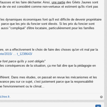
 fausses et les faire déchanter. Ainsi,
une partie
des Gilets Jaunes sont
de de vie est considéré comme non-vertueux et estiment qu'ils n'ont pas
e les dynamiques économiques font qu'il est difficile de devenir propriétaire
C
t parce que les prix du foncier sont élevés. Si les prix du foncier sont
 aussi "compliqué" d'être locataire, particulièrement pour les familles
re, on a effectivement le choix de faire des choses qu'on vit mal par la
iete/2015/ ... t_1238643/
 font parce qu'ils y sont obligés
"
nt les conséquences de la situation, ça me fait dire que la pédagogie en
t différent. Dans mes études, on passait en revue les mécanismes et les
 avance peu sur ce sujet, c'est justement parce que la responsabilité
 l'environnement ou le climat...
t.free.fr
.
au
t
Citati