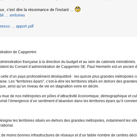
x, c'est dire la résonnance de l'instant ...
i ... erritoires
resso ... apport.pdf
stration de Capgemini
inistration française à la direction du budget et au sein de cabinets ministériels
sident du Conseil d’administration de Capgemini SE. Paul Hermelin est un ancien él
 celle d’un pays profondément déséquilibré : les quinze plus grandes métropoles 
se. Les "territoires épars", c’est-à-dire les territoires situés en dehors des grand
e, ainsi qu’un niveau de vie en stagnation voire en déclin.
mue de nos métropoles en pôles d’attractivité économique, démographique et cultu
orisé l’émergence d’un sentiment d’abandon dans les territoires épars qu’il convient
 désigne les territoires situés en-dehors des grandes métropoles, notamment les vil
national.
t de moins bonnes infrastructures de réseaux et d’un faible nombre de centres déci