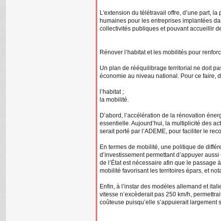
L'extension du télétravail offre, d’une part, l
humaines pour les entreprises implantées dan
collectivités publiques et pouvant accueilli
Rénover l’habitat et les mobilités pour renforc
Un plan de rééquilibrage territorial ne doit 
économie au niveau national. Pour ce faire, de
l’habitat ;
la mobilité.
D’abord, l’accélération de la rénovation énerg
essentielle. Aujourd’hui, la multiplicité des ac
serait porté par l’ADEME, pour faciliter le re
En termes de mobilité, une politique de diffé
d’investissement permettant d’appuyer aussi e
de l’État est nécessaire afin que le passage 
mobilité favorisant les territoires épars, et no
Enfin, à l’instar des modèles allemand et itali
vitesse n’excèderait pas 250 km/h, permettrait
coûteuse puisqu’elle s’appuierait largement s