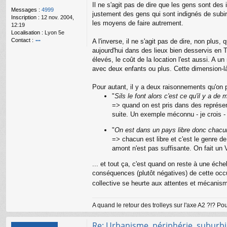
g
Il ne s'agit pas de dire que les gens sont des 
e
Messages :
4999
justement des gens qui sont indignés de subir
n
Inscription :
12 nov. 2004,
les moyens de faire autrement.
o
12:19
n
Localisation :
Lyon 5e
l
Contact :
A l'inverse, il ne s'agit pas de dire, non plus
u
o
aujourd'hui dans des lieux bien desservis en TC 
nt
élevés, le coût de la location l'est aussi. A u
ac
avec deux enfants ou plus. Cette dimension-l
te
r
Pour autant, il y a deux raisonnements qu'on p
a
m
"
Sils le font alors c'est ce qu'il y a de
a
=> quand on est pris dans des représent
ur
suite. Un exemple méconnu - je crois - qu
y
"
On est dans un pays libre donc chacun 
=> chacun est libre et c'est le genre de
amont n'est pas suffisante. On fait un 
... et tout ça, c'est quand on reste à une éch
conséquences (plutôt négatives) de cette occup
collective se heurte aux attentes et mécanis
A quand le retour des trolleys sur l'axe A2 ?!? P
Re: Urbanisme, périphérie, suburbia