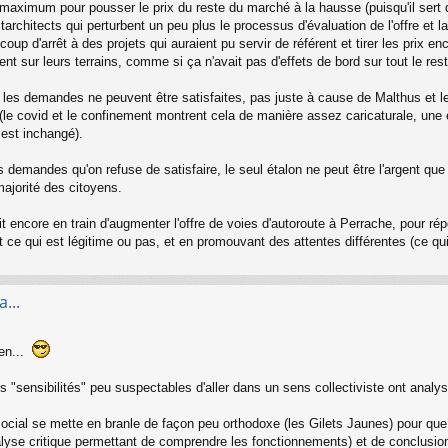
 maximum pour pousser le prix du reste du marché à la hausse (puisqu'il sert d'
rchitects qui perturbent un peu plus le processus d'évaluation de l'offre et 
up d'arrêt à des projets qui auraient pu servir de référent et tirer les prix e
ent sur leurs terrains, comme si ça n'avait pas d'effets de bord sur tout le re
s les demandes ne peuvent être satisfaites, pas juste à cause de Malthus et le
 (le covid et le confinement montrent cela de manière assez caricaturale, un
 est inchangé).
es demandes qu'on refuse de satisfaire, le seul étalon ne peut être l'argent que 
majorité des citoyens.
encore en train d'augmenter l'offre de voies d'autoroute à Perrache, pour rép
t ce qui est légitime ou pas, et en promouvant des attentes différentes (ce qui 
...
en...
es "sensibilités" peu suspectables d'aller dans un sens collectiviste ont analy
 social se mette en branle de façon peu orthodoxe (les Gilets Jaunes) pour q
analyse critique permettant de comprendre les fonctionnements) et de conclusio