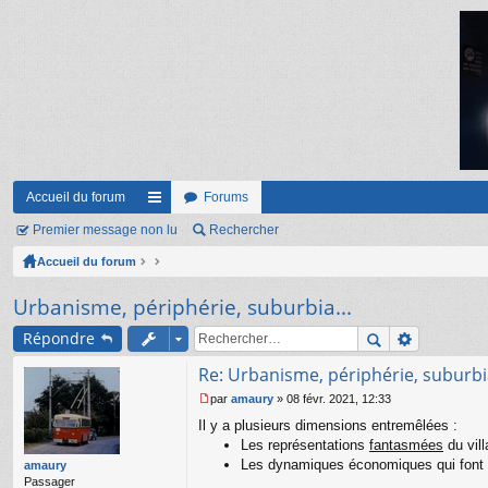
Accueil du forum
Forums
Premier message non lu
ac
Rechercher
Accueil du forum
co
ur
Urbanisme, périphérie, suburbia...
ci
Répondre
s
Re: Urbanisme, périphérie, suburbia
par
amaury
»
08 févr. 2021, 12:33
M
Il y a plusieurs dimensions entremêlées :
e
s
Les représentations
fantasmées
du vill
s
Les dynamiques économiques qui font qu'
amaury
a
Passager