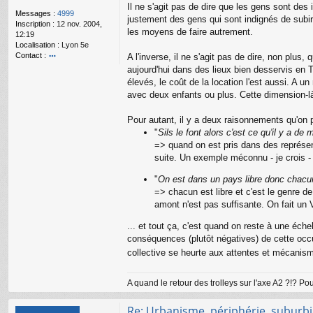
g
Il ne s'agit pas de dire que les gens sont des 
e
Messages :
4999
justement des gens qui sont indignés de subir
n
Inscription :
12 nov. 2004,
les moyens de faire autrement.
o
12:19
n
Localisation :
Lyon 5e
l
Contact :
A l'inverse, il ne s'agit pas de dire, non plus
u
o
aujourd'hui dans des lieux bien desservis en TC 
nt
élevés, le coût de la location l'est aussi. A u
ac
avec deux enfants ou plus. Cette dimension-l
te
r
Pour autant, il y a deux raisonnements qu'on p
a
m
"
Sils le font alors c'est ce qu'il y a de
a
=> quand on est pris dans des représent
ur
suite. Un exemple méconnu - je crois - qu
y
"
On est dans un pays libre donc chacun 
=> chacun est libre et c'est le genre de
amont n'est pas suffisante. On fait un 
... et tout ça, c'est quand on reste à une éch
conséquences (plutôt négatives) de cette occup
collective se heurte aux attentes et mécanis
A quand le retour des trolleys sur l'axe A2 ?!? P
Re: Urbanisme, périphérie, suburbia