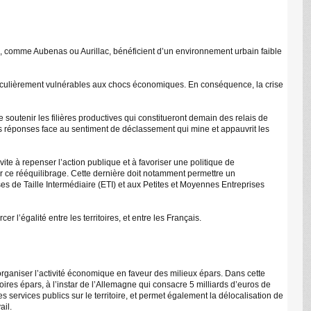
, comme Aubenas ou Aurillac, bénéficient d’un environnement urbain faible
articulièrement vulnérables aux chocs économiques. En conséquence, la crise
soutenir les filières productives qui constitueront demain des relais de
r des réponses face au sentiment de déclassement qui mine et appauvrit les
ite à repenser l’action publique et à favoriser une politique de
sir ce rééquilibrage. Cette dernière doit notamment permettre un
ises de Taille Intermédiaire (ETI) et aux Petites et Moyennes Entreprises
r l’égalité entre les territoires, et entre les Français.
organiser l’activité économique en faveur des milieux épars. Dans cette
res épars, à l’instar de l’Allemagne qui consacre 5 milliards d’euros de
s services publics sur le territoire, et permet également la délocalisation de
ail.