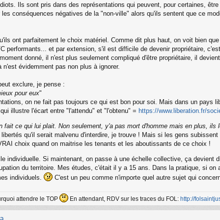
idiots. Ils sont pris dans des représentations qui peuvent, pour certaines, être
 les conséquences négatives de la "non-ville" alors qu'ils sentent que ce mo
, qu'ils ont parfaitement le choix matériel. Comme dit plus haut, on voit bien qu
performants... et par extension, s'il est difficile de devenir propriétaire, c'es
n moment donné, il n'est plus seulement compliqué d'être propriétaire, il devient
à n'est évidemment pas non plus à ignorer.
eut exclure, je pense :
 mieux pour eux
"
ations, on ne fait pas toujours ce qui est bon pour soi. Mais dans un pays lib
i illustre l'écart entre "l'attendu" et "l'obtenu" =
https://www.liberation.fr/soc
fait ce qui lui plait. Non seulement, y'a pas mort d'homme mais en plus, ils le
 libertés qu'il serait malvenu d'interdire, je trouve ! Mais si les gens subisse
VRAI choix quand on maitrise les tenants et les aboutissants de ce choix !
elle individuelle. Si maintenant, on passe à une échelle collective, ça devien
ation du territoire. Mes études, c'était il y a 15 ans. Dans la pratique, si on
mes individuels.
C'est un peu comme n'importe quel autre sujet qui concerne
ourquoi attendre le TOP
En attendant, RDV sur les traces du FOL:
http://folsaintjus
...