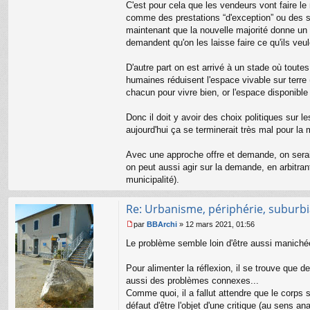
C'est pour cela que les vendeurs vont faire le
comme des prestations “d'exception” ou des sta
maintenant que la nouvelle majorité donne un co
demandent qu'on les laisse faire ce qu'ils veul
D'autre part on est arrivé à un stade où toute
humaines réduisent l'espace vivable sur terre
chacun pour vivre bien, or l'espace disponible
Donc il doit y avoir des choix politiques sur l
aujourd'hui ça se terminerait très mal pour la 
Avec une approche offre et demande, on serait 
on peut aussi agir sur la demande, en arbitran
municipalité).
Re: Urbanisme, périphérie, suburbia
par
BBArchi
»
12 mars 2021, 01:56
M
e
Le problème semble loin d'être aussi maniché
s
s
Pour alimenter la réflexion, il se trouve que d
a
aussi des problèmes connexes...
g
Comme quoi, il a fallut attendre que le corps
e
n
défaut d'être l'objet d'une critique (au sens 