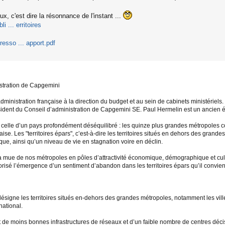
x, c'est dire la résonnance de l'instant ...
i ... erritoires
resso ... apport.pdf
stration de Capgemini
inistration française à la direction du budget et au sein de cabinets ministériels
sident du Conseil d’administration de Capgemini SE. Paul Hermelin est un ancien él
 celle d’un pays profondément déséquilibré : les quinze plus grandes métropoles 
se. Les "territoires épars", c’est-à-dire les territoires situés en dehors des grand
e, ainsi qu’un niveau de vie en stagnation voire en déclin.
mue de nos métropoles en pôles d’attractivité économique, démographique et cultu
orisé l’émergence d’un sentiment d’abandon dans les territoires épars qu’il convient
 désigne les territoires situés en-dehors des grandes métropoles, notamment les vil
national.
t de moins bonnes infrastructures de réseaux et d’un faible nombre de centres déci