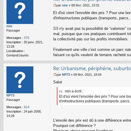
par
nim
»
08 févr. 2021, 13:31
M
Et d'où vient l'envolée des prix ? Pour une bon
e
s
d'infrastructures publiques (transports, parcs,
s
nim
a
S'il n'y avait pas la possibilité de “valoriser”
Passager
g
mal, puisque que ces pratiques contribuent trè
e
Messages :
575
la collectivité pas sur les profits immobiliers.
n
Inscription :
30 janv. 2021,
o
13:28
n
Finalement une ville c'est comme un parc nature
Localisation :
l
faisant ce qu'ils veulent de terrains racheté sur
Gerland/Jaurès
u
Re: Urbanisme, périphérie, suburbia
par
NP73
»
09 févr. 2021, 18:04
M
Salut
e
s
nim a écrit :
s
NP73
a
Et d'où vient l'envolée des prix ? Pour une bo
Passager
g
d'infrastructures publiques (transports, parcs,
e
Messages :
614
n
Inscription :
24 juin 2008,
o
14:28
n
L'envolé des prix est dû à une différence entre
l
Pourquoi cet différence ?
u
Plusieurs chose peuvent l'expliquer.