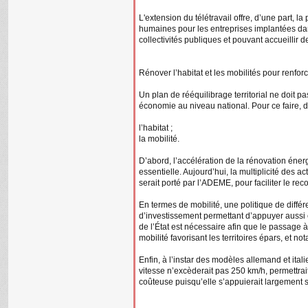
L'extension du télétravail offre, d’une part, l
humaines pour les entreprises implantées dan
collectivités publiques et pouvant accueilli
Rénover l’habitat et les mobilités pour renforc
Un plan de rééquilibrage territorial ne doit 
économie au niveau national. Pour ce faire, de
l’habitat ;
la mobilité.
D’abord, l’accélération de la rénovation énerg
essentielle. Aujourd’hui, la multiplicité des ac
serait porté par l’ADEME, pour faciliter le re
En termes de mobilité, une politique de diffé
d’investissement permettant d’appuyer aussi e
de l’État est nécessaire afin que le passage 
mobilité favorisant les territoires épars, et no
Enfin, à l’instar des modèles allemand et itali
vitesse n’excèderait pas 250 km/h, permettrait
coûteuse puisqu’elle s’appuierait largement s