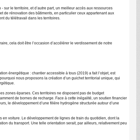
 - sur le territoire, et d’autre part, un meilleur accès aux ressources
t de rénovation des bâtiments, en particulier ceux appartenant aux
du télétravail dans les territoires.
ire, cela doit être l’occasion d’accélérer le verdissement de notre
ion énergétique : chantier accessible à tous (2019) a fait l’objet, est
est pourquoi nous proposons la création d’un guichet territorial unique, qui
rgétique.
 des zones éparses. Ces territoires ne disposent pas de budget
tamment de bornes de recharge. Face à cette inégalité, un soutien financier
eurs, le développement d’une filière hydrogène structurée autour d’une
jets en voiture. Le développement de lignes de train du quotidien, dont la
ion du transport. Une telle orientation serait, par ailleurs, relativement peu