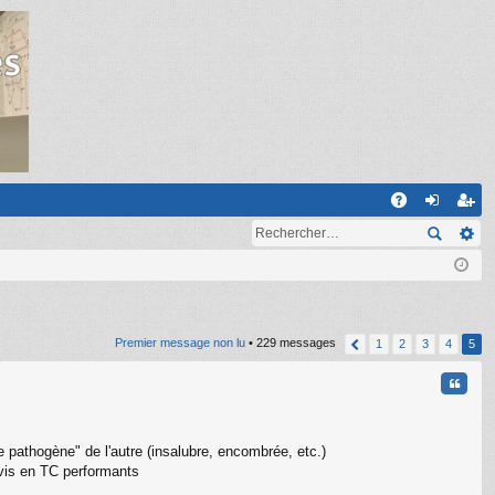
R
A
on
ns
Q
ne
cri
xi
pti
on
on
Premier message non lu
• 229 messages
1
2
3
4
5
Citati
ille pathogène" de l'autre (insalubre, encombrée, etc.)
rvis en TC performants