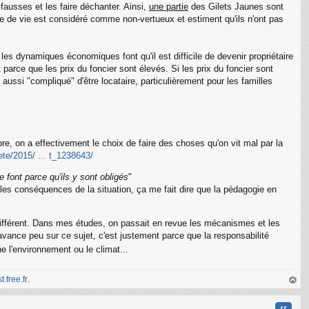
 fausses et les faire déchanter. Ainsi,
une partie
des Gilets Jaunes sont
de de vie est considéré comme non-vertueux et estiment qu'ils n'ont pas
e les dynamiques économiques font qu'il est difficile de devenir propriétaire
C
t parce que les prix du foncier sont élevés. Si les prix du foncier sont
 aussi "compliqué" d'être locataire, particulièrement pour les familles
re, on a effectivement le choix de faire des choses qu'on vit mal par la
iete/2015/ ... t_1238643/
 font parce qu'ils y sont obligés
"
nt les conséquences de la situation, ça me fait dire que la pédagogie en
t différent. Dans mes études, on passait en revue les mécanismes et les
 avance peu sur ce sujet, c'est justement parce que la responsabilité
 l'environnement ou le climat...
t.free.fr
.
au
t
Citati