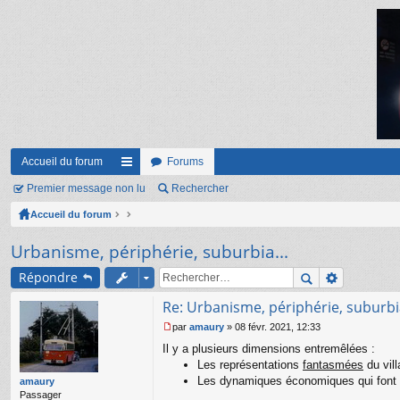
Accueil du forum
Forums
Premier message non lu
ac
Rechercher
Accueil du forum
co
ur
Urbanisme, périphérie, suburbia...
ci
Répondre
s
Re: Urbanisme, périphérie, suburbia
par
amaury
»
08 févr. 2021, 12:33
M
Il y a plusieurs dimensions entremêlées :
e
s
Les représentations
fantasmées
du vill
s
Les dynamiques économiques qui font qu'
amaury
a
Passager