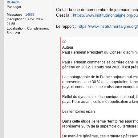
o
BBArchi
n
Passager
Ça fait la une de bon nombre de journaux locau
l
Messages :
14685
C'est là :
https://www.institutmontaigne.org/publ
u
Inscription :
13 avr. 2007,
21:55
Le rapport :
https://www.institutmontaigne.org/
Localisation :
Complètement
à l'Ouest...
Auteur
Paul Hermelin Président du Conseil d’admini
Paul Hermelin commence sa carrière dans l'adm
général en 2012. Depuis mai 2020, il est pré
La photographie de la France aujourd’hui est
représentent que 30 % de la population françai
pays et connaissent une croissance économiqu
Reflet du dynamisme économique national, la 
pays. Pour autant, cette métropolisation a fav
Les territoires épars
Dans cette étude, le terme "territoires épars"
représente 98 % de la superficie du territoire 
De manière générale, ces territoires pâtissen