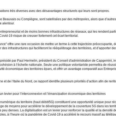
uations très diverses avec des désavantages structurels qui leurs sont propres.
e Beauvais ou Compiègne, sont satellisées par des métropoles, alors que d’autres
re alentour.
e entrepreneurial et de moins bonnes infrastructures de réseaux, qui les rendent p
vid-19 risque de creuser fortement cet écart territorial.
ce" offre une rare occasion de mettre un terme à cette trajectoire préoccupante, de 
 des infrastructures qui faciliteront le rééquilibrage des territoires, et d’apporte
 présidé par Paul Hermelin, président du Conseil d'administration de Capgemini, inv
 cohésion à l’échelle nationale. Seule une politique volontariste permettra de réus
tivité économique des territoires épars, et offrir un avantage comparatif aux Entrepr
 de l’Italie du Nord, ce rapport identifie plusieurs priorités d’action afin de renforce
 un levier pour l’interconnexion et l’émancipation économique des territoires
numérique du territoire (haut débit/5G) constituent une opportunité unique pour ré
ge de moyens pour accélérer le développement de la couverture 5G dans les territoi
eu denses. La digitalisation est un levier pour renforcer la qualité et la densité de
oles, à l’heure où la pandémie de Covid-19 a accéléré le recours massif au télétrav