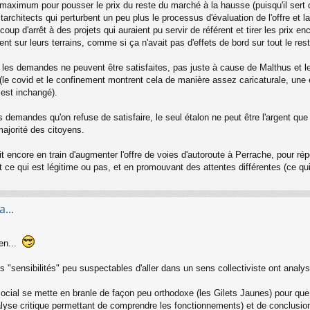
 maximum pour pousser le prix du reste du marché à la hausse (puisqu'il sert d'
rchitects qui perturbent un peu plus le processus d'évaluation de l'offre et 
up d'arrêt à des projets qui auraient pu servir de référent et tirer les prix e
ent sur leurs terrains, comme si ça n'avait pas d'effets de bord sur tout le re
s les demandes ne peuvent être satisfaites, pas juste à cause de Malthus et le
 (le covid et le confinement montrent cela de manière assez caricaturale, un
 est inchangé).
es demandes qu'on refuse de satisfaire, le seul étalon ne peut être l'argent que 
majorité des citoyens.
encore en train d'augmenter l'offre de voies d'autoroute à Perrache, pour rép
t ce qui est légitime ou pas, et en promouvant des attentes différentes (ce qui 
...
en...
es "sensibilités" peu suspectables d'aller dans un sens collectiviste ont analy
 social se mette en branle de façon peu orthodoxe (les Gilets Jaunes) pour q
analyse critique permettant de comprendre les fonctionnements) et de conclusio