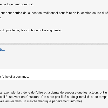
e de logement construit.
t sont sorties de la location traditionnel pour faire de la location courte duré
u.
s du problème, les continueront à augmenter.
...
 l'offre et la demande.
r exemple, la théorie de l'offre et la demande suppose que les acteurs ont un
 mouillé, souvent en s'inspirant d'un autre prix fixé au doigt mouillé, et de t
amais arriver dans un marché théorique parfaitement informé).