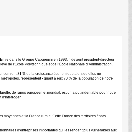
. Entré dans le Groupe Capgemini en 1993, il devient président-directeur
ève de l’École Polytechnique et de l’École Nationale d’Administration.
concentrent 81 % de la croissance économique alors qu’elles ne
es métropoles, représentent - quant à eux 70 % de la population de notre
relle, de rangs européen et mondial, est un atout indéniable pour notre
 d’interroger.
les moyennes et la France rurale. Cette France des territoires épars
sionnaires d’entreprises importantes qui les rendent plus vulnérables aux