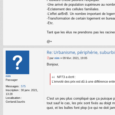
-Une arrivé de population supérieure au nombr
-Eclatement des cellules familiales.
-L'effet airBnB. Un nombre important de logemen
-Transformation de certain logement en burea
-Etc.
Tant que les élus ne prendrons pas les racine
@+
Re: Urbanisme, périphérie, suburbia
par
nim
»
09 févr. 2021, 19:05
M
Bonjour,
e
s
s
nim
a
NP73 a écrit :
Passager
g
L'envolé des prix est dû à une différence entre
e
Messages :
575
n
Inscription :
30 janv. 2021,
o
13:28
n
Localisation :
C'est un peu plus compliqué que ça puisque pa
l
Gerland/Jaurès
tout sauf le cas, les prix sont fixés au doigt
u
quoi, et les bulles font plop (ce qui ne doit j