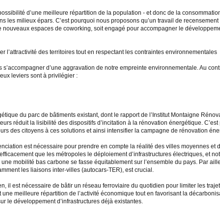
a possibilité d’une meilleure répartition de la population - et donc de la consommation
s les milieux épars. C’est pourquoi nous proposons qu’un travail de recensement e
r de nouveaux espaces de coworking, soit engagé pour accompagner le développement 
er l’attractivité des territoires tout en respectant les contraintes environnementales
pas s’accompagner d’une aggravation de notre empreinte environnementale. Au contra
ux leviers sont à privilégier :
étique du parc de bâtiments existant, dont le rapport de l’Institut Montaigne Rénovat
teurs réduit la lisibilité des dispositifs d’incitation à la rénovation énergétique. C’
cours des citoyens à ces solutions et ainsi intensifier la campagne de rénovation éne
renciation est nécessaire pour prendre en compte la réalité des villes moyennes et
fficacement que les métropoles le déploiement d’infrastructures électriques, et no
à une mobilité bas carbone se fasse équitablement sur l’ensemble du pays. Par aill
tamment les liaisons inter-villes (autocars-TER), est crucial.
en, il est nécessaire de bâtir un réseau ferroviaire du quotidien pour limiter les tra
 une meilleure répartition de l’activité économique tout en favorisant la décarbonisat
ur le développement d’infrastructures déjà existantes.