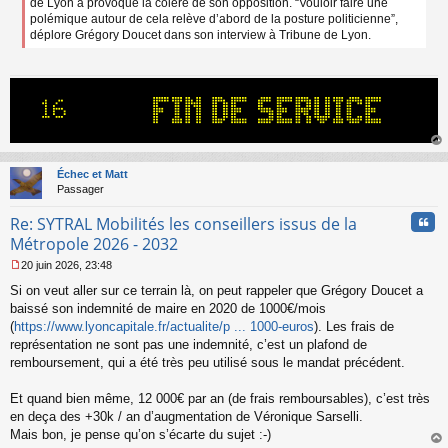
de Lyon a provoqué la colère de son opposition. “Vouloir faire une
polémique autour de cela relève d’abord de la posture politicienne”,
déplore Grégory Doucet dans son interview à Tribune de Lyon.
au
t
Échec et Matt
Passager
Cita
Re: SYTRAL Mobilités les conseillers issus de la
Métropole 2026 - 2032
20 juin 2026, 23:48
M
Si on veut aller sur ce terrain là, on peut rappeler que Grégory Doucet a
e
s
baissé son indemnité de maire en 2020 de 1000€/mois
s
(
https://www.lyoncapitale.fr/actualite/p ... 1000-euros
). Les frais de
a
représentation ne sont pas une indemnité, c’est un plafond de
g
remboursement, qui a été très peu utilisé sous le mandat précédent.
e
n
o
Et quand bien même, 12 000€ par an (de frais remboursables), c’est très
n
en deça des +30k / an d’augmentation de Véronique Sarselli.
l
Mais bon, je pense qu’on s’écarte du sujet :-)
u