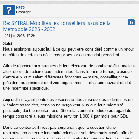
au
t
NP73
Passager
Cita
Re: SYTRAL Mobilités les conseillers issus de la
Métropole 2026 - 2032
21 juin 2026, 17:29
M
Salut
e
s
Nous assistons aujourd'hui à ce qui peut être considéré comme un retour
s
de bâton de certaines décisions prises lors du mandat précédent.
a
g
Afin de répondre aux attentes de leur électorat, de nombreux élus avaient
e
alors choisi de réduire leurs indemnités. Dans le même temps, plusieurs
n
o
d'entre eux cumulaient différentes fonctions — maire, conseiller, vice-
n
président ou président de divers organismes — chacune ouvrant droit à
l
une indemnité spécifique.
u
Aujourd'hui, ayant perdu ces responsabilités ainsi que les indemnités qui
y étaient associées, certains ne perçoivent plus que leur indemnité
principale, dont le montant peut être relativement modeste au regard du
temps consacré à leurs missions (environ 1 000 € par mois pour GD).
Dans ce contexte, il n'est pas surprenant que la question d'une
revalorisation de cette indemnité principale soit désormais posée afin de
compenser, au moins partiellement, la perte des revenus liés aux autres