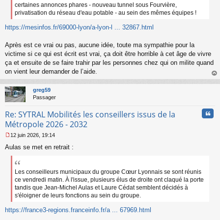
certaines annonces phares - nouveau tunnel sous Fourvière,
privatisation du réseau d'eau potable - au sein des mêmes équipes !
https://mesinfos.fr/69000-lyon/a-lyon-l ... 32867.html
Après est ce vrai ou pas, aucune idée, toute ma sympathie pour la
victime si ce qui est écrit est vrai, ça doit être horrible à cet âge de vivre
ça et ensuite de se faire trahir par les personnes chez qui on milite quand
on vient leur demander de l’aide.
au
t
greg59
Passager
Cita
Re: SYTRAL Mobilités les conseillers issus de la
Métropole 2026 - 2032
12 juin 2026, 19:14
M
Aulas se met en retrait :
e
s
s
a
Les conseilleurs municipaux du groupe Cœur Lyonnais se sont réunis
g
ce vendredi matin. À l'issue, plusieurs élus de droite ont claqué la porte
e
tandis que Jean-Michel Aulas et Laure Cédat semblent décidés à
n
s'éloigner de leurs fonctions au sein du groupe.
o
n
https://france3-regions.franceinfo.fr/a ... 67969.html
l