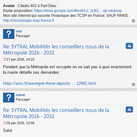
u
Avatar
: Citadis 402 à Part Dieu
Etude proposition:
https://drive.google.com/file/d/1U_NJEj ... sp=sharing
Mon site internet qui raconte l'historique des TCSP en France, SAUF PARIS :
http://chronologie-tcsp-france.fr
au
t
nim
Passager
Cita
Re: SYTRAL Mobilités les conseillers issus de la
Métropole 2026 - 2032
17 juin 2026, 14:10
M
Pendant que la Métropole est occupée on se sait pas à quoi exactement
e
s
la mairie détaille ses demandes :
s
a
https://actu.fr/auvergne-rhone-alpes/ly ... 12941.html
g
au
e
t
n
nanar
o
Passager
n
Cita
l
Re: SYTRAL Mobilités les conseillers issus de la
u
Métropole 2026 - 2032
20 juin 2026, 10:58
M
Salut
e
s