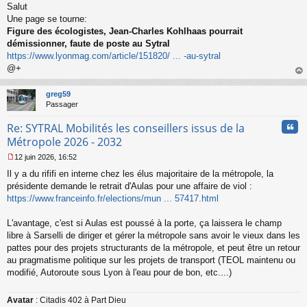
Salut
e
s
Une page se tourne:
s
Figure des écologistes, Jean-Charles Kohlhaas pourrait
a
démissionner, faute de poste au Sytral
g
https://www.lyonmag.com/article/151820/ ... -au-sytral
e
@+
n
o
au
n
t
greg59
l
Passager
u
Cita
Re: SYTRAL Mobilités les conseillers issus de la
Métropole 2026 - 2032
12 juin 2026, 16:52
M
Il y a du rififi en interne chez les élus majoritaire de la métropole, la
e
s
présidente demande le retrait d'Aulas pour une affaire de viol :
s
https://www.franceinfo.fr/elections/mun ... 57417.html
a
g
L'avantage, c'est si Aulas est poussé à la porte, ça laissera le champ
e
libre à Sarselli de diriger et gérer la métropole sans avoir le vieux dans les
n
o
pattes pour des projets structurants de la métropole, et peut être un retour
n
au pragmatisme politique sur les projets de transport (TEOL maintenu ou
l
modifié, Autoroute sous Lyon à l'eau pour de bon, etc....)
u
Avatar
: Citadis 402 à Part Dieu