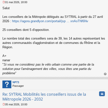
01 mai 2026, 18:00
M
Salut
e
s
s
Les conseillers de la Métropole délégués au SYTRAL à partir du 27 avril
a
2026 :
https://agora.grandlyon.com/portail/jsp ... xnAoTNf6Nv
g
e
25 conseillers dont 5 d'opposition.
n
o
n
Le nombre total des conseillers sera de 39, les 14 autres représentant les
l
autres communautés d'agglomération et de communes du Rhône et la
u
Région.
A+
nanar
"
Si vous ne considérez pas le vélo urbain comme une partie de la
solution pour l'aménagement des villes, vous êtes une partie du
problème
"
au
t
NP73
Passager
Cita
Re: SYTRAL Mobilités les conseillers issus de la
Métropole 2026 - 2032
05 mai 2026, 10:00
M