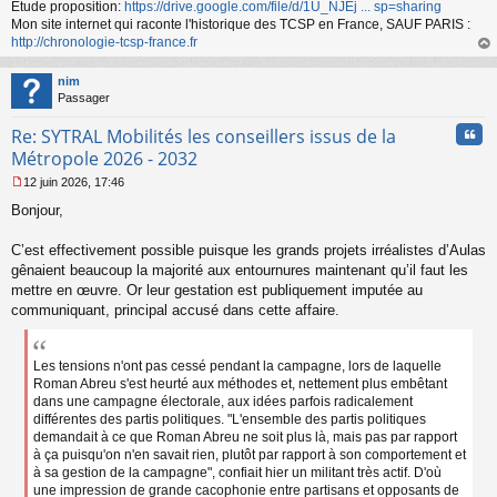
Etude proposition:
https://drive.google.com/file/d/1U_NJEj ... sp=sharing
Mon site internet qui raconte l'historique des TCSP en France, SAUF PARIS :
http://chronologie-tcsp-france.fr
au
t
nim
Passager
Cita
Re: SYTRAL Mobilités les conseillers issus de la
Métropole 2026 - 2032
12 juin 2026, 17:46
M
Bonjour,
e
s
s
C’est effectivement possible puisque les grands projets irréalistes d’Aulas
a
gênaient beaucoup la majorité aux entournures maintenant qu’il faut les
g
mettre en œuvre. Or leur gestation est publiquement imputée au
e
communiquant, principal accusé dans cette affaire.
n
o
n
l
Les tensions n'ont pas cessé pendant la campagne, lors de laquelle
u
Roman Abreu s'est heurté aux méthodes et, nettement plus embêtant
dans une campagne électorale, aux idées parfois radicalement
différentes des partis politiques. "L'ensemble des partis politiques
demandait à ce que Roman Abreu ne soit plus là, mais pas par rapport
à ça puisqu'on n'en savait rien, plutôt par rapport à son comportement et
à sa gestion de la campagne", confiait hier un militant très actif. D'où
une impression de grande cacophonie entre partisans et opposants de