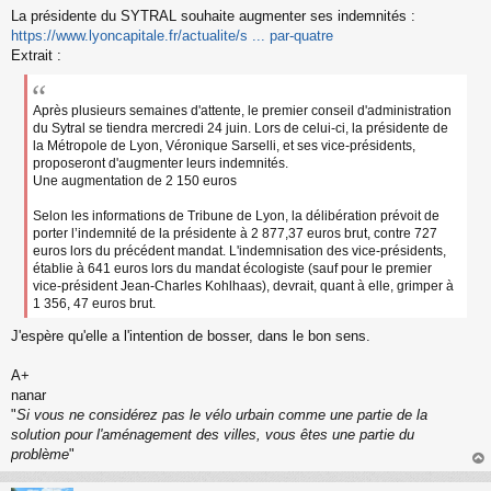
s
La présidente du SYTRAL souhaite augmenter ses indemnités :
a
https://www.lyoncapitale.fr/actualite/s ... par-quatre
g
Extrait :
e
n
o
n
Après plusieurs semaines d'attente, le premier conseil d'administration
l
du Sytral se tiendra mercredi 24 juin. Lors de celui-ci, la présidente de
u
la Métropole de Lyon, Véronique Sarselli, et ses vice-présidents,
proposeront d'augmenter leurs indemnités.
Une augmentation de 2 150 euros
Selon les informations de Tribune de Lyon, la délibération prévoit de
porter l’indemnité de la présidente à 2 877,37 euros brut, contre 727
euros lors du précédent mandat. L'indemnisation des vice-présidents,
établie à 641 euros lors du mandat écologiste (sauf pour le premier
vice-président Jean-Charles Kohlhaas), devrait, quant à elle, grimper à
1 356, 47 euros brut.
J'espère qu'elle a l'intention de bosser, dans le bon sens.
A+
nanar
"
Si vous ne considérez pas le vélo urbain comme une partie de la
solution pour l'aménagement des villes, vous êtes une partie du
problème
"
au