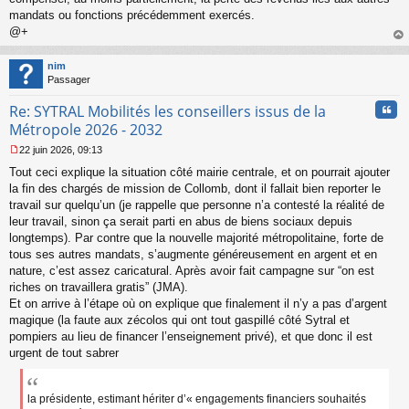
mandats ou fonctions précédemment exercés.
@+
au
t
nim
Passager
Cita
Re: SYTRAL Mobilités les conseillers issus de la
Métropole 2026 - 2032
22 juin 2026, 09:13
M
Tout ceci explique la situation côté mairie centrale, et on pourrait ajouter
e
s
la fin des chargés de mission de Collomb, dont il fallait bien reporter le
s
travail sur quelqu’un (je rappelle que personne n’a contesté la réalité de
a
leur travail, sinon ça serait parti en abus de biens sociaux depuis
g
longtemps). Par contre que la nouvelle majorité métropolitaine, forte de
e
tous ses autres mandats, s’augmente généreusement en argent et en
n
o
nature, c’est assez caricatural. Après avoir fait campagne sur “on est
n
riches on travaillera gratis” (JMA).
l
Et on arrive à l’étape où on explique que finalement il n’y a pas d’argent
u
magique (la faute aux zécolos qui ont tout gaspillé côté Sytral et
pompiers au lieu de financer l’enseignement privé), et que donc il est
urgent de tout sabrer
la présidente, estimant hériter d’« engagements financiers souhaités