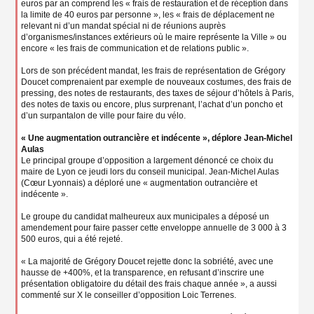
euros par an comprend les « frais de restauration et de réception dans
la limite de 40 euros par personne », les « frais de déplacement ne
relevant ni d’un mandat spécial ni de réunions auprès
d’organismes/instances extérieurs où le maire représente la Ville » ou
encore « les frais de communication et de relations public ».
Lors de son précédent mandat, les frais de représentation de Grégory
Doucet comprenaient par exemple de nouveaux costumes, des frais de
pressing, des notes de restaurants, des taxes de séjour d’hôtels à Paris,
des notes de taxis ou encore, plus surprenant, l’achat d’un poncho et
d’un surpantalon de ville pour faire du vélo.
« Une augmentation outrancière et indécente », déplore Jean-Michel
Aulas
Le principal groupe d’opposition a largement dénoncé ce choix du
maire de Lyon ce jeudi lors du conseil municipal. Jean-Michel Aulas
(Cœur Lyonnais) a déploré une « augmentation outrancière et
indécente ».
Le groupe du candidat malheureux aux municipales a déposé un
amendement pour faire passer cette enveloppe annuelle de 3 000 à 3
500 euros, qui a été rejeté.
« La majorité de Grégory Doucet rejette donc la sobriété, avec une
hausse de +400%, et la transparence, en refusant d’inscrire une
présentation obligatoire du détail des frais chaque année », a aussi
commenté sur X le conseiller d’opposition Loic Terrenes.