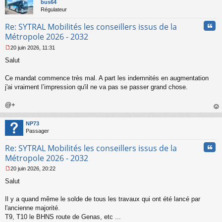
t
bus64
Régulateur
Cita
Re: SYTRAL Mobilités les conseillers issus de la
Métropole 2026 - 2032
20 juin 2026, 11:31
M
Salut
e
s
s
Ce mandat commence très mal. A part les indemnités en augmentation
a
j'ai vraiment l’impression qu'il ne va pas se passer grand chose.
g
e
@+
n
o
au
n
t
NP73
l
Passager
u
Cita
Re: SYTRAL Mobilités les conseillers issus de la
Métropole 2026 - 2032
20 juin 2026, 20:22
M
Salut
e
s
s
Il y a quand même le solde de tous les travaux qui ont été lancé par
a
l'ancienne majorité.
g
T9, T10 le BHNS route de Genas, etc ...
e