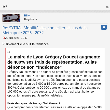
n
o
@+
n
au
l
t
Billy
u
Régulateur
Cita
Re: SYTRAL Mobilités les conseillers issus de la
Métropole 2026 - 2032
20 juin 2026, 21:17
M
Visiblement elle suit la tendance...
e
s
s
a
Le maire de Lyon Grégory Doucet augmente
g
de 400% ses frais de représentation, Aulas
e
dénonce son "indécence"
n
o
Grégory Doucet vient-il de signer sa première grosse polémique de son
n
deuxième mandat ? Le maire écologiste de Lyon a fait voter au conseil
l
municipal ce jeudi 23 avril une délibération pour faire passer ses frais
u
de représentation de 3 000 à 15 000 euros par an. Soit une hausse de
400 %. Cela représente 90 000 euros en cas de mandat de six ans ou
105 000 euros s’il dure sept ans. Une décision qui a fait hurler son
opposition menée par Jean-Michel Aulas.
Frais de repas, de taxis, d’habillement…
Que comprennent concrètement ces frais ? Cette enveloppe de 15 000