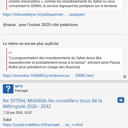
comme irréversibles », comme les investissements du Sytral ou ceux
concernant le SDMIS, le service régissant les pompiers sur le territoire.
https://tribunedelyon.fr/politique/metr ... rastiques/
@nanar : pour l’instant 20/20 côté prédictions
Le même en encore plus explicite
"La programmation des investissements du Sytral devra être
requestionnée et probablement revue à la baisse", prévient ainsi Pascal
Rothé [vice-président en charge des finances]
https://mesinfos.fr/69000-lyon/denoncan ... 33685.html
au
t
NP73
Passager
Cita
Re: SYTRAL Mobilités les conseillers issus de la
Métropole 2026 - 2032
25 juin 2026, 12:07
M
Salut
e
s
https://sytral-mobilites.fr/fr/actualit ... es_-n.html