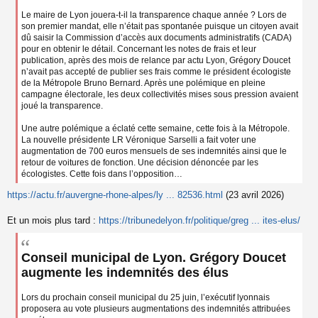
Le maire de Lyon jouera-t-il la transparence chaque année ? Lors de
son premier mandat, elle n’était pas spontanée puisque un citoyen avait
dû saisir la Commission d’accès aux documents administratifs (CADA)
pour en obtenir le détail. Concernant les notes de frais et leur
publication, après des mois de relance par actu Lyon, Grégory Doucet
n’avait pas accepté de publier ses frais comme le président écologiste
de la Métropole Bruno Bernard. Après une polémique en pleine
campagne électorale, les deux collectivités mises sous pression avaient
joué la transparence.
Une autre polémique a éclaté cette semaine, cette fois à la Métropole.
La nouvelle présidente LR Véronique Sarselli a fait voter une
augmentation de 700 euros mensuels de ses indemnités ainsi que le
retour de voitures de fonction. Une décision dénoncée par les
écologistes. Cette fois dans l’opposition…
https://actu.fr/auvergne-rhone-alpes/ly ... 82536.html
(23 avril 2026)
Et un mois plus tard :
https://tribunedelyon.fr/politique/greg ... ites-elus/
Conseil municipal de Lyon. Grégory Doucet
augmente les indemnités des élus
Lors du prochain conseil municipal du 25 juin, l’exécutif lyonnais
proposera au vote plusieurs augmentations des indemnités attribuées