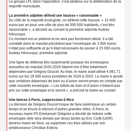
Le groupe LFI, dans l’opposition, s’est abstenu sur la délibération de la
majorité municipale.
La première adjointe défend une hausse « raisonnable »
Du côté de la majorité écologiste, on défend cette hausse. « 15 000
euros par an pour une ville de plus de 500 000 habitants, c’est très
raisonnable », a déclaré au conseil la première adjointe Audrey
Hénocque.
Ce montant est un plafond et ne sera pas forcément utilisé. Il a été
constaté dans le mandat précédent que l’enveloppe de 3 000 euros
n’était pas suffisante et qu’il était nécessaire de passer à 15 000 euros.
Audrey Hénocque, première adjointe
Une ligne de défense très surprenante puisque les enveloppes
annuelles du mandat 2020-2026 étaient loin d’être totalement
dépensées par Grégory Doucet. Au total, le maire avait utilisé 4 081,71
euros sur les 18 000 euros possibles de 2020 à 2025. Le maire a ajouté
que certaines dépenses de train ou d’avion seront prises en compte par
cette nouvelle enveloppe. « Les billets de train et d’avion n’étaient pas
pris sur cette enveloppe et le seront », a précisé le maire au conseil.
Une baisse à Paris, suppression à Nice
La décision de Grégory Doucet risque de faire polémique un certain
temps et se trouve à rebours d’autres grandes villes. À Paris, le
nouveau maire PS Emmanuel Grégoire a décidé de réduire cette
enveloppe (elle sera divisée par deux) tandis qu’Eric Ciotti (UDR)
devenu maire de Nice, va supprimer ces frais utilisés par son
prédécesseur Christian Estrosi.