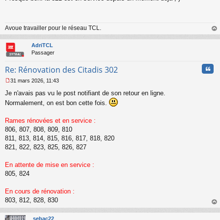
s
s
a
Avoue travailler pour le réseau TCL.
g
e
au
n
t
AdriTCL
o
Passager
n
l
Cita
Re: Rénovation des Citadis 302
u
31 mars 2026, 11:43
M
Je n'avais pas vu le post notifiant de son retour en ligne.
e
s
Normalement, on est bon cette fois.
s
a
Rames rénovées et en service :
g
806, 807, 808, 809, 810
e
811, 813, 814, 815, 816, 817, 818, 820
n
o
821, 822, 823, 825, 826, 827
n
l
En attente de mise en service :
u
805, 824
En cours de rénovation :
803, 812, 828, 830
au
t
sebac22