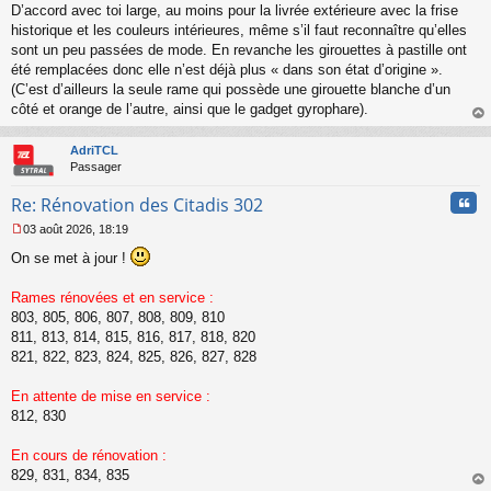
u
D’accord avec toi large, au moins pour la livrée extérieure avec la frise
e
s
historique et les couleurs intérieures, même s’il faut reconnaître qu’elles
s
sont un peu passées de mode. En revanche les girouettes à pastille ont
a
été remplacées donc elle n’est déjà plus « dans son état d’origine ».
g
(C’est d’ailleurs la seule rame qui possède une girouette blanche d’un
e
côté et orange de l’autre, ainsi que le gadget gyrophare).
n
o
au
n
t
AdriTCL
l
Passager
u
Cita
Re: Rénovation des Citadis 302
03 août 2026, 18:19
M
On se met à jour !
e
s
s
Rames rénovées et en service :
a
803, 805, 806, 807, 808, 809, 810
g
811, 813, 814, 815, 816, 817, 818, 820
e
821, 822, 823, 824, 825, 826, 827, 828
n
o
n
En attente de mise en service :
l
812, 830
u
En cours de rénovation :
829, 831, 834, 835