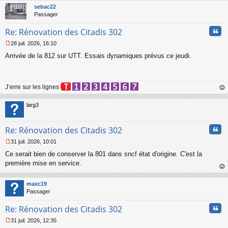
a
t
sebac22
g
Passager
e
n
Cita
Re: Rénovation des Citadis 302
o
n
28 juil. 2026, 16:10
l
M
u
Arrivée de la 812 sur UTT. Essais dynamiques prévus ce jeudi.
e
s
s
a
J’erre sur les lignes
g
e
au
n
t
larg3
o
n
l
Cita
Re: Rénovation des Citadis 302
u
31 juil. 2026, 10:01
M
Ce serait bien de conserver la 801 dans sncf état d'origine. C'est la
e
s
première mise en service.
s
au
a
t
maxc19
g
Passager
e
n
Cita
Re: Rénovation des Citadis 302
o
n
31 juil. 2026, 12:35
l
M