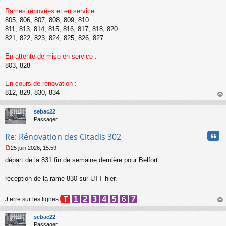
s
Rames rénovées et en service :
a
805, 806, 807, 808, 809, 810
g
811, 813, 814, 815, 816, 817, 818, 820
e
821, 822, 823, 824, 825, 826, 827
n
o
n
En attente de mise en service :
l
803, 828
u
En cours de rénovation :
812, 829, 830, 834
au
t
sebac22
Passager
Cita
Re: Rénovation des Citadis 302
25 juin 2026, 15:59
M
départ de la 831 fin de semaine dernière pour Belfort.
e
s
s
réception de la rame 830 sur UTT hier.
a
g
J’erre sur les lignes
e
n
au
o
t
sebac22
n
Passager