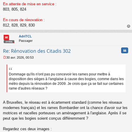
n
En attente de mise en service :
l
803, 805, 824
u
En cours de rénovation :
812, 828, 829, 830
au
t
AdriTCL
Passager
Cita
Re: Rénovation des Citadis 302
30 avr. 2026, 00:53
M
e
s
s
Dommage qu'ils n'ont pas pu concevoir les rames pour mettre à
a
disposition des sièges à l'anglaise à cause des bogies, comme dans les
g
métro depuis la rénovation de 2009. Je crois que ça se fait sur certaines
e
rame d'autres réseaux ?
n
o
n
A Bruxelles, le réseau est à écartement standard (comme les réseaux
l
modernes français) et les rames Bombardier ont la chance d'avoir sur les
u
motrices et nacelles porteuses un aménagement à l'anglaise. Après il se
peut que les bogies soient conçus différemment ?
Regardez ces deux images :