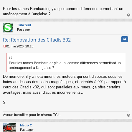
s
s
Pour les rames Bombardier, y'a quoi comme différences permettant un
a
aménagement à l'anglaise ?
g
au
e
t
n
TubeSurf
o
Passager
n
l
Cita
Re: Rénovation des Citadis 302
u
01 mai 2026, 20:15
M
e
s
s
Pour les rames Bombardier, y'a quoi comme différences permettant un
a
aménagement à l'anglaise ?
g
e
De mémoire, il y a notamment les moteurs qui sont disposés sous les
n
baies au-dessus des patins magnétiques, et orientés à 90° par rapport à
o
ceux des Citadis x02, qui sont parallèles aux roues. ça offre certains
n
avantages, mais aussi d'autres inconvénients…
l
u
X.
Avoue travailler pour le réseau TCL.
au
t
Métro C
Passager