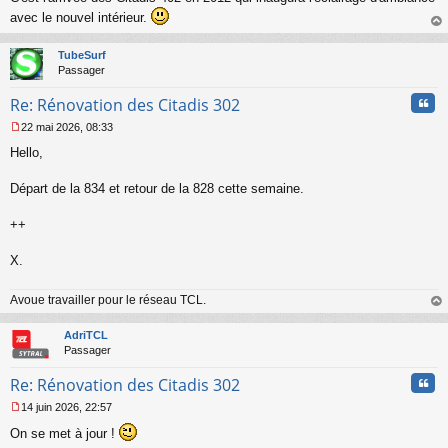
s
avec le nouvel intérieur.
a
au
g
t
TubeSurf
e
Passager
n
o
Cita
Re: Rénovation des Citadis 302
n
l
22 mai 2026, 08:33
u
M
Hello,
e
s
s
Départ de la 834 et retour de la 828 cette semaine.
a
g
++
e
n
o
X.
n
l
Avoue travailler pour le réseau TCL.
u
au
t
AdriTCL
Passager
Cita
Re: Rénovation des Citadis 302
14 juin 2026, 22:57
M
On se met à jour !
e
s