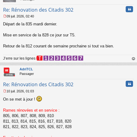
l
u
Cita
Re: Rénovation des Citadis 302
09 juil. 2026, 02:40
M
Départ de la 835 mardi dernier.
e
s
s
Mise en service de la 828 ce jour sur T5.
a
g
Retour de la 812 courant de semaine prochaine si tout va bien.
e
n
o
J’erre sur les lignes
n
au
l
t
AdriTCL
u
Passager
Cita
Re: Rénovation des Citadis 302
10 juil. 2026, 01:03
M
On se met à jour !
e
s
s
Rames rénovées et en service :
a
805, 806, 807, 808, 809, 810
g
811, 813, 814, 815, 816, 817, 818, 820
e
821, 822, 823, 824, 825, 826, 827, 828
n
o
n