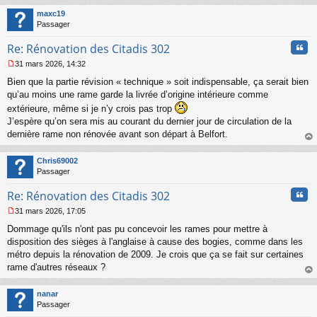
o
t
maxc19
n
Passager
l
u
Cita
Re: Rénovation des Citadis 302
31 mars 2026, 14:32
M
Bien que la partie révision « technique » soit indispensable, ça serait bien
e
s
qu’au moins une rame garde la livrée d’origine intérieure comme
s
extérieure, même si je n’y crois pas trop
a
J’espère qu’on sera mis au courant du dernier jour de circulation de la
g
dernière rame non rénovée avant son départ à Belfort.
e
n
au
o
t
Chris69002
n
Passager
l
u
Cita
Re: Rénovation des Citadis 302
31 mars 2026, 17:05
M
Dommage qu'ils n'ont pas pu concevoir les rames pour mettre à
e
s
disposition des sièges à l'anglaise à cause des bogies, comme dans les
s
métro depuis la rénovation de 2009. Je crois que ça se fait sur certaines
a
rame d'autres réseaux ?
g
au
e
t
n
nanar
o
Passager
n