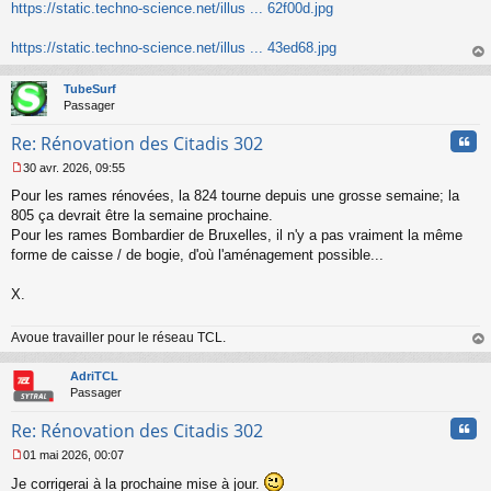
https://static.techno-science.net/illus ... 62f00d.jpg
https://static.techno-science.net/illus ... 43ed68.jpg
au
t
TubeSurf
Passager
Cita
Re: Rénovation des Citadis 302
30 avr. 2026, 09:55
M
Pour les rames rénovées, la 824 tourne depuis une grosse semaine; la
e
s
805 ça devrait être la semaine prochaine.
s
Pour les rames Bombardier de Bruxelles, il n'y a pas vraiment la même
a
forme de caisse / de bogie, d'où l'aménagement possible...
g
e
X.
n
o
n
Avoue travailler pour le réseau TCL.
l
au
u
t
AdriTCL
Passager
Cita
Re: Rénovation des Citadis 302
01 mai 2026, 00:07
M
Je corrigerai à la prochaine mise à jour.
e