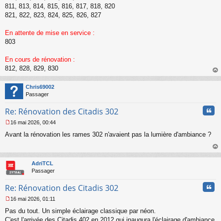
g
811, 813, 814, 815, 816, 817, 818, 820
e
821, 822, 823, 824, 825, 826, 827
n
o
n
En attente de mise en service :
l
803
u
En cours de rénovation :
812, 828, 829, 830
au
t
Chris69002
Passager
Cita
Re: Rénovation des Citadis 302
16 mai 2026, 00:44
M
Avant la rénovation les rames 302 n'avaient pas la lumière d'ambiance ?
e
s
s
au
a
t
AdriTCL
g
Passager
e
n
Cita
Re: Rénovation des Citadis 302
o
n
16 mai 2026, 01:11
l
M
u
Pas du tout. Un simple éclairage classique par néon.
e
s
C'est l'arrivée des Citadis 402 en 2012 qui inaugura l'éclairage d'ambiance