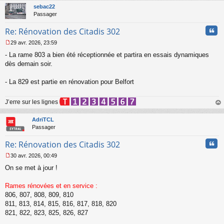
t
sebac22
Passager
Cita
Re: Rénovation des Citadis 302
29 avr. 2026, 23:59
M
- La rame 803 a bien été réceptionnée et partira en essais dynamiques
e
s
dès demain soir.
s
a
- La 829 est partie en rénovation pour Belfort
g
e
n
J’erre sur les lignes
o
au
n
t
AdriTCL
l
Passager
u
Cita
Re: Rénovation des Citadis 302
30 avr. 2026, 00:49
M
On se met à jour !
e
s
s
Rames rénovées et en service :
a
806, 807, 808, 809, 810
g
811, 813, 814, 815, 816, 817, 818, 820
e
821, 822, 823, 825, 826, 827
n
o