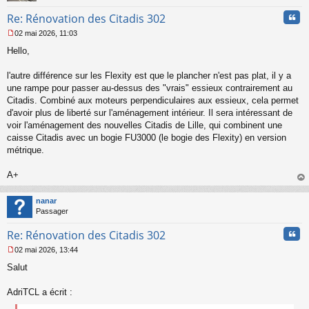
Cita
Re: Rénovation des Citadis 302
02 mai 2026, 11:03
M
Hello,
e
s
s
l'autre différence sur les Flexity est que le plancher n'est pas plat, il y a
a
une rampe pour passer au-dessus des "vrais" essieux contrairement au
g
Citadis. Combiné aux moteurs perpendiculaires aux essieux, cela permet
e
d'avoir plus de liberté sur l'aménagement intérieur. Il sera intéressant de
n
o
voir l'aménagement des nouvelles Citadis de Lille, qui combinent une
n
caisse Citadis avec un bogie FU3000 (le bogie des Flexity) en version
l
métrique.
u
A+
au
t
nanar
Passager
Cita
Re: Rénovation des Citadis 302
02 mai 2026, 13:44
M
Salut
e
s
s
AdriTCL a écrit :
a