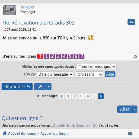
au
t
sebac22
Passager
Cita
Re: Rénovation des Citadis 302
07 août 2026, 11:41
M
Mise en service de la 830 sur T6 il y a 2 jours.
e
s
s
a
J’erre sur les lignes
g
e
au
n
t
Afficher les messages publiés depuis :
o
Trier par
n
l
u
Répondre
281 messages
1
2
3
4
5
6
Aller
Qui est en ligne ?
Utilisateurs parcourant ce forum :
Google [Bot]
,
Semrush [Bot]
et 31 invités
Accueil du forum
Accueil du forum