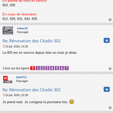
En attente de mise en service :
l
803, 830
u
En cours de rénovation :
812, 829, 831, 834, 835
au
t
sebac22
Passager
Cita
Re: Rénovation des Citadis 302
10 juil. 2026, 14:26
M
La 803 est en service depuis bien un mois je dirais
e
s
s
a
J’erre sur les lignes
g
e
au
n
t
AdriTCL
o
Passager
n
l
Cita
Re: Rénovation des Citadis 302
u
10 juil. 2026, 23:38
M
Je prend note. Je corrigerai la prochaine fois.
e
s
s
au