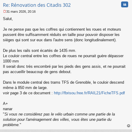
Cita
l
Re: Rénovation des Citadis 302
u
31 mars 2026, 20:16
M
Salut,
e
s
s
Je ne pense pas que les coffres qui contiennent les roues et moteurs
a
pussent être suffisamment réduits en taille pour pouvoir disposer les
g
sièges qui sont sur eux dans l'autre sens (donc longitudinalement).
e
n
o
De plus les rails sont écartés de 1435 mm.
n
Le couloir central entre les coffres de roues ne pourrait guère dépasser
l
1000 mm
u
Il serait donc très encombré par les pieds des gens assis, et ne pourrait
pas accueillir beaucoup de gens debout.
Dans le module central des trams TFS de Grenoble, le couloir descend
même à 850 mm de large.
voir page 3 de ce document :
http://fbrisou.free.fr/RAIL21/FicheTFS.pdf
A+
nanar
"
Si vous ne considérez pas le vélo urbain comme une partie de la
solution pour l'aménagement des villes, vous êtes une partie du
problème.
"
au