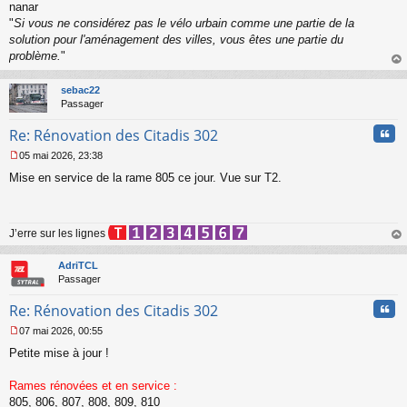
nanar
"
Si vous ne considérez pas le vélo urbain comme une partie de la
solution pour l'aménagement des villes, vous êtes une partie du
problème.
"
au
t
sebac22
Passager
Cita
Re: Rénovation des Citadis 302
05 mai 2026, 23:38
M
Mise en service de la rame 805 ce jour. Vue sur T2.
e
s
s
a
J’erre sur les lignes
g
e
au
n
t
AdriTCL
o
Passager
n
l
Cita
Re: Rénovation des Citadis 302
u
07 mai 2026, 00:55
M
Petite mise à jour !
e
s
s
Rames rénovées et en service :
a
805, 806, 807, 808, 809, 810