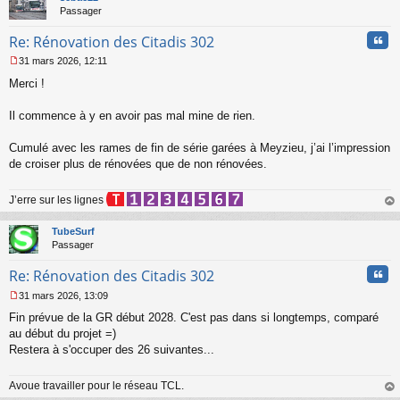
Passager
Cita
Re: Rénovation des Citadis 302
31 mars 2026, 12:11
M
Merci !
e
s
s
Il commence à y en avoir pas mal mine de rien.
a
g
Cumulé avec les rames de fin de série garées à Meyzieu, j’ai l’impression
e
de croiser plus de rénovées que de non rénovées.
n
o
n
J’erre sur les lignes
l
au
u
t
TubeSurf
Passager
Cita
Re: Rénovation des Citadis 302
31 mars 2026, 13:09
M
Fin prévue de la GR début 2028. C'est pas dans si longtemps, comparé
e
s
au début du projet =)
s
Restera à s'occuper des 26 suivantes...
a
g
Avoue travailler pour le réseau TCL.
e
n
au