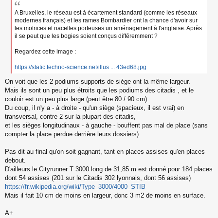
g
e
A Bruxelles, le réseau est à écartement standard (comme les réseaux
n
modernes français) et les rames Bombardier ont la chance d'avoir sur
o
les motrices et nacelles porteuses un aménagement à l'anglaise. Après
n
il se peut que les bogies soient conçus différemment ?
l
u
Regardez cette image :
https://static.techno-science.net/illus ... 43ed68.jpg
On voit que les 2 podiums supports de siège ont la même largeur.
Mais ils sont un peu plus étroits que les podiums des citadis , et le
couloir est un peu plus large (peut être 80 / 90 cm).
Du coup, il n'y a - à droite - qu'un siège (spacieux, il est vrai) en
transversal, contre 2 sur la plupart des citadis,
et les sièges longitudinaux - à gauche - bouffent pas mal de place (sans
compter la place perdue derrière leurs dossiers).
Pas dit au final qu'on soit gagnant, tant en places assises qu'en places
debout.
D'ailleurs le Cityrunner T 3000 long de 31,85 m est donné pour 184 places
dont 54 assises (201 sur le Citadis 302 lyonnais, dont 56 assises)
https://fr.wikipedia.org/wiki/Type_3000/4000_STIB
Mais il fait 10 cm de moins en largeur, donc 3 m2 de moins en surface.
A+