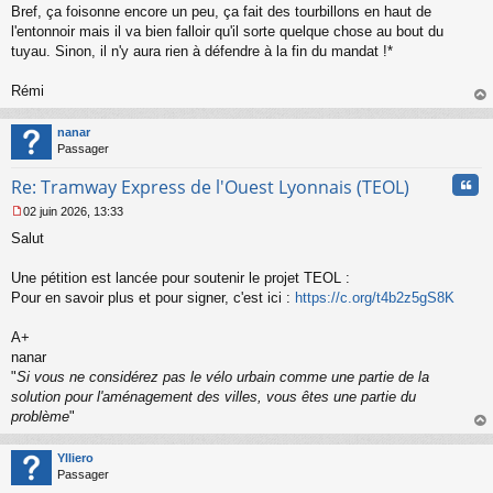
Bref, ça foisonne encore un peu, ça fait des tourbillons en haut de
e
l'entonnoir mais il va bien falloir qu'il sorte quelque chose au bout du
n
o
tuyau. Sinon, il n'y aura rien à défendre à la fin du mandat !*
n
l
Rémi
u
au
t
nanar
Passager
Cita
Re: Tramway Express de l'Ouest Lyonnais (TEOL)
02 juin 2026, 13:33
M
Salut
e
s
s
Une pétition est lancée pour soutenir le projet TEOL :
a
Pour en savoir plus et pour signer, c'est ici :
https://c.org/t4b2z5gS8K
g
e
A+
n
o
nanar
n
"
Si vous ne considérez pas le vélo urbain comme une partie de la
l
solution pour l'aménagement des villes, vous êtes une partie du
u
problème
"
au
t
Ylliero
Passager