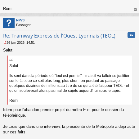
o
n
Rémi
l
au
u
t
NP73
Passager
Cita
Re: Tramway Express de l'Ouest Lyonnais (TEOL)
26 juin 2026, 14:51
M
Salut
e
s
s
a
Salut
g
e
Ils sont dans la période où "tout est permis"... mais il va falloir se justifier
n
sur le fait que ce soit plus long, plus cher - en perdant au passage
o
quelques dizaines de millions au titre de ce qui a été fait pour TEOL - et
n
qu'on soulèverait alors pas mal de sujets aujourd'hui sous le tapis.
l
u
Rémi
Idem pour l'abandon premier projet du métro E et pour le dossier du
téléphérique.
Je crois que dans une interview, la présidente de la Métropole a déjà acté
sur ces faits.