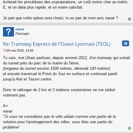
s
éviterait les procédures des expropriations, un coût moins cher au métro
s
E, et un délai plus rapide, et un maire satisfait.
a
g
Je pari que cette option sera choisi, tu es pas de mon avis nanar ?
e
au
n
t
o
nanar
n
Passager
l
u
Cita
Re: Tramway Express de l'Ouest Lyonnais (TEOL)
09 mai 2026, 14:05
M
Tu sais, moi j'étais partisan, depuis environ 2012, d'un tramway qui sortait
e
s
du tunnel près du parc de la mairie du 5ème,
s
(longueur du tunnel environ 1500 mètres, dénivelé 100 mètres)
a
et ensuite traversait le Point du Jour en surface et continuait pareil
g
jusqu'à Alaï et Tassin centre.
e
n
o
Donc le rallonger de 2 km et 3 stations souterraines ne me séduit
n
vraiment pas.
l
u
A+
nanar
"
Si vous ne considérez pas le vélo urbain comme une partie de la
solution pour l'aménagement des villes, vous êtes une partie du
problème
"
au