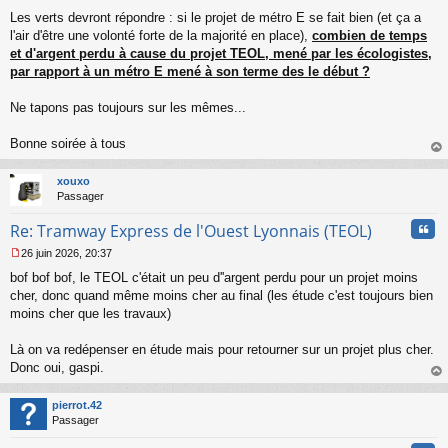
Les verts devront répondre : si le projet de métro E se fait bien (et ça a
l'air d'être une volonté forte de la majorité en place),
combien de temps
et d'argent perdu à cause du projet TEOL, mené par les écologistes,
par rapport à un métro E mené à son terme des le début ?
Ne tapons pas toujours sur les mêmes...
Bonne soirée à tous
au
t
xouxo
Passager
Cita
Re: Tramway Express de l'Ouest Lyonnais (TEOL)
26 juin 2026, 20:37
M
bof bof bof, le TEOL c'était un peu d''argent perdu pour un projet moins
e
s
cher, donc quand même moins cher au final (les étude c'est toujours bien
s
moins cher que les travaux)
a
g
Là on va redépenser en étude mais pour retourner sur un projet plus cher.
e
Donc oui, gaspi.
n
o
au
n
t
pierrot.42
l
Passager
u