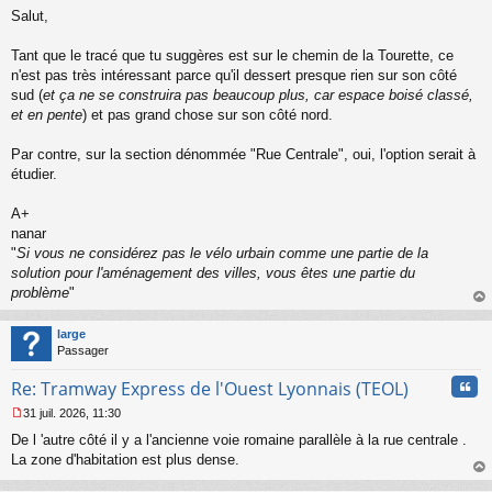
M
u
Salut,
e
s
s
Tant que le tracé que tu suggères est sur le chemin de la Tourette, ce
a
n'est pas très intéressant parce qu'il dessert presque rien sur son côté
g
sud (
et ça ne se construira pas beaucoup plus, car espace boisé classé,
e
et en pente
) et pas grand chose sur son côté nord.
n
o
n
Par contre, sur la section dénommée "Rue Centrale", oui, l'option serait à
l
étudier.
u
A+
nanar
"
Si vous ne considérez pas le vélo urbain comme une partie de la
solution pour l'aménagement des villes, vous êtes une partie du
problème
"
au
t
large
Passager
Cita
Re: Tramway Express de l'Ouest Lyonnais (TEOL)
31 juil. 2026, 11:30
M
De l 'autre côté il y a l'ancienne voie romaine parallèle à la rue centrale .
e
s
La zone d'habitation est plus dense.
s
au
a