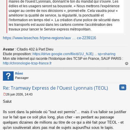
maires de l'ouest Lyonnais, donnant le ton du mandat qui s'ouvre. Les
édiles et les usagers seront sa boussole. « Nous mettrons l'expérience
usager au centre de nos décisions », promet-elle. Cela vaudra pour «
améliorer la qualité de service, la régularité, la ponctualité et
l'information en temps réel ». La création d'une police de sécurité dans
les transports est aussi dans les cartons comme l'accélération des
travaux pour lancer le Service express métropolitain.
https://www.lesechos.fr/pme-regions/auv ... ce-2239116
Avatar
: Citadis 402 à Part Dieu
Etude proposition:
https://drive.google.com/file/d/1U_NJEj ... sp=sharing
Mon site internet qui raconte l'historique des TCSP en France, SAUF PARIS :
http://chronologie-tcsp-france.fr
au
t
Rémi
Passager
Cita
Re: Tramway Express de l'Ouest Lyonnais (TEOL)
26 juin 2026, 14:43
M
Salut
e
s
s
Ils sont dans la période où "tout est permis"... mais il va falloir se justifier
a
sur le fait que ce soit plus long, plus cher - en perdant au passage
g
quelques dizaines de millions au titre de ce qui a été fait pour TEOL - et
e
qu'on soulèverait alors pas mal de sujets aujourd'hui sous le tapis.
n