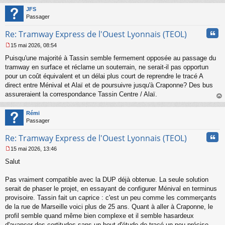
t
JFS
Passager
Cita
Re: Tramway Express de l'Ouest Lyonnais (TEOL)
15 mai 2026, 08:54
M
Puisqu'une majorité à Tassin semble fermement opposée au passage du
e
s
tramway en surface et réclame un souterrain, ne serait-il pas opportun
s
pour un coût équivalent et un délai plus court de reprendre le tracé A
a
direct entre Ménival et Alaï et de poursuivre jusqu'à Craponne? Des bus
g
assureraient la correspondance Tassin Centre / Alaï.
e
au
n
t
o
Rémi
n
Passager
l
u
Cita
Re: Tramway Express de l'Ouest Lyonnais (TEOL)
15 mai 2026, 13:46
M
Salut
e
s
s
Pas vraiment compatible avec la DUP déjà obtenue. La seule solution
a
serait de phaser le projet, en essayant de configurer Ménival en terminus
g
provisoire. Tassin fait un caprice : c'est un peu comme les commerçants
e
de la rue de Marseille voici plus de 25 ans. Quant à aller à Craponne, le
n
o
profil semble quand même bien complexe et il semble hasardeux
n
d'avancer des certitudes sans un bout d'étude de tracé un peu précise.