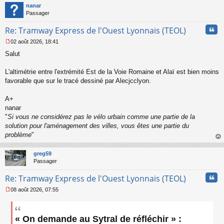
t
nanar
g
Passager
e
n
Cita
Re: Tramway Express de l'Ouest Lyonnais (TEOL)
o
n
02 août 2026, 18:41
l
M
u
Salut
e
s
s
L'altimétrie entre l'extrémité Est de la Voie Romaine et Alaï est bien moins
a
favorable que sur le tracé dessiné par Alecjcclyon.
g
e
A+
n
o
nanar
n
"
Si vous ne considérez pas le vélo urbain comme une partie de la
l
solution pour l'aménagement des villes, vous êtes une partie du
u
problème
"
au
t
greg59
Passager
Cita
Re: Tramway Express de l'Ouest Lyonnais (TEOL)
08 août 2026, 07:55
M
e
s
« On demande au Sytral de réfléchir » :
s