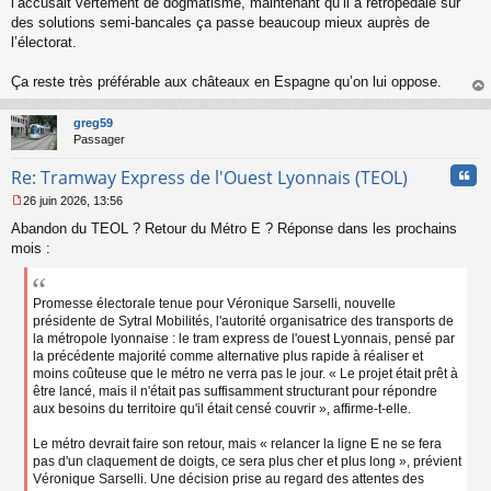
l’accusait vertement de dogmatisme, maintenant qu’il a rétropédalé sur
o
des solutions semi-bancales ça passe beaucoup mieux auprès de
n
l’électorat.
l
u
Ça reste très préférable aux châteaux en Espagne qu’on lui oppose.
au
t
greg59
Passager
Cita
Re: Tramway Express de l'Ouest Lyonnais (TEOL)
26 juin 2026, 13:56
M
Abandon du TEOL ? Retour du Métro E ? Réponse dans les prochains
e
s
mois :
s
a
g
Promesse électorale tenue pour Véronique Sarselli, nouvelle
e
présidente de Sytral Mobilités, l'autorité organisatrice des transports de
n
la métropole lyonnaise : le tram express de l'ouest Lyonnais, pensé par
o
la précédente majorité comme alternative plus rapide à réaliser et
n
moins coûteuse que le métro ne verra pas le jour. « Le projet était prêt à
l
être lancé, mais il n'était pas suffisamment structurant pour répondre
u
aux besoins du territoire qu'il était censé couvrir », affirme-t-elle.
Le métro devrait faire son retour, mais « relancer la ligne E ne se fera
pas d'un claquement de doigts, ce sera plus cher et plus long », prévient
Véronique Sarselli. Une décision prise au regard des attentes des