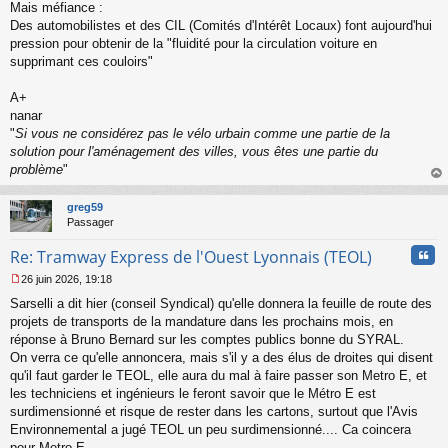
Mais méfiance :
Des automobilistes et des CIL (Comités d'Intérêt Locaux) font aujourd'hui
pression pour obtenir de la "fluidité pour la circulation voiture en
supprimant ces couloirs"
A+
nanar
"
Si vous ne considérez pas le vélo urbain comme une partie de la
solution pour l'aménagement des villes, vous êtes une partie du
problème
"
au
t
greg59
Passager
Cita
Re: Tramway Express de l'Ouest Lyonnais (TEOL)
26 juin 2026, 19:18
M
Sarselli a dit hier (conseil Syndical) qu'elle donnera la feuille de route des
e
s
projets de transports de la mandature dans les prochains mois, en
s
réponse à Bruno Bernard sur les comptes publics bonne du SYRAL.
a
On verra ce qu'elle annoncera, mais s'il y a des élus de droites qui disent
g
qu'il faut garder le TEOL, elle aura du mal à faire passer son Metro E, et
e
les techniciens et ingénieurs le feront savoir que le Métro E est
n
o
surdimensionné et risque de rester dans les cartons, surtout que l'Avis
n
Environnemental a jugé TEOL un peu surdimensionné.... Ca coincera
l
pour Metro E