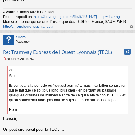
u
Avatar
: Citadis 402 à Part Dieu
Etude proposition:
https://drive.google.com/file/d/1U_NJEj ... sp=sharing
Mon site internet qui raconte l'historique des TCSP en France, SAUF PARIS :
http://chronologie-tcsp-france.fr
au
t
Ylliero
Passager
Cita
Re: Tramway Express de l'Ouest Lyonnais (TEOL)
26 juin 2026, 19:43
M
e
s
s
Salut
a
g
Ils sont dans la période où "tout est permis"... mais il va falloir se justifier
e
sur le fait que ce soit plus long, plus cher - en perdant au passage
n
quelques dizaines de millions au titre de ce qui a été fait pour TEOL - et
o
qu'on soulèverait alors pas mal de sujets aujourd'hui sous le tapis.
n
l
Rémi
u
Bonsoir,
On peut dire pareil pour le TEOL....