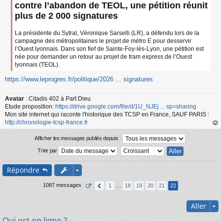
a
contre l’abandon de TEOL, une pétition réunit
g
plus de 2 000 signatures
e
n
o
La présidente du Sytral, Véronique Sarselli (LR), a défendu lors de la
n
campagne des métropolitaines le projet de métro E pour desservir
l
l’Ouest lyonnais. Dans son fief de Sainte-Foy-lès-Lyon, une pétition est
u
née pour demander un retour au projet de tram express de l’Ouest
lyonnais (TEOL).
https://www.leprogres.fr/politique/2026 ... signatures
Avatar
: Citadis 402 à Part Dieu
Etude proposition:
https://drive.google.com/file/d/1U_NJEj ... sp=sharing
Mon site internet qui raconte l'historique des TCSP en France, SAUF PARIS :
http://chronologie-tcsp-france.fr
au
t
Afficher les messages publiés depuis :
Trier par
Répondre
1087 messages
1
…
18
19
20
21
22
Aller
Qui est en ligne ?