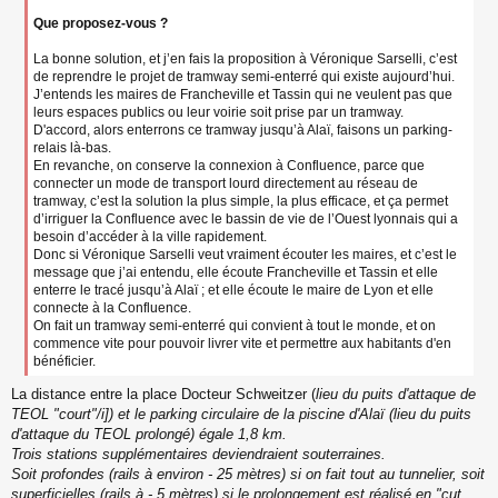
Que proposez-vous ?
La bonne solution, et j’en fais la proposition à Véronique Sarselli, c’est
de reprendre le projet de tramway semi-enterré qui existe aujourd’hui.
J’entends les maires de Francheville et Tassin qui ne veulent pas que
leurs espaces publics ou leur voirie soit prise par un tramway.
D'accord, alors enterrons ce tramway jusqu’à Alaï, faisons un parking-
relais là-bas.
En revanche, on conserve la connexion à Confluence, parce que
connecter un mode de transport lourd directement au réseau de
tramway, c’est la solution la plus simple, la plus efficace, et ça permet
d’irriguer la Confluence avec le bassin de vie de l’Ouest lyonnais qui a
besoin d’accéder à la ville rapidement.
Donc si Véronique Sarselli veut vraiment écouter les maires, et c’est le
message que j’ai entendu, elle écoute Francheville et Tassin et elle
enterre le tracé jusqu’à Alaï ; et elle écoute le maire de Lyon et elle
connecte à la Confluence.
On fait un tramway semi-enterré qui convient à tout le monde, et on
commence vite pour pouvoir livrer vite et permettre aux habitants d'en
bénéficier.
La distance entre la place Docteur Schweitzer (
lieu du puits d'attaque de
TEOL "court"/i]) et le parking circulaire de la piscine d'Alaï (
lieu du puits
d'attaque du TEOL prolongé
) égale 1,8 km.
Trois stations supplémentaires deviendraient souterraines.
Soit profondes (rails à environ - 25 mètres) si on fait tout au tunnelier, soit
superficielles (rails à - 5 mètres) si le prolongement est réalisé en "cut