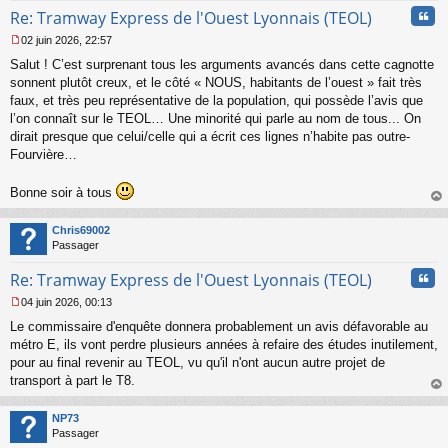
Cita
Re: Tramway Express de l'Ouest Lyonnais (TEOL)
02 juin 2026, 22:57
M
Salut ! C’est surprenant tous les arguments avancés dans cette cagnotte
e
s
sonnent plutôt creux, et le côté « NOUS, habitants de l’ouest » fait très
s
faux, et très peu représentative de la population, qui possède l’avis que
a
l’on connaît sur le TEOL… Une minorité qui parle au nom de tous... On
g
dirait presque que celui/celle qui a écrit ces lignes n’habite pas outre-
e
Fourvière…
n
o
n
Bonne soir à tous
l
au
u
t
Chris69002
Passager
Cita
Re: Tramway Express de l'Ouest Lyonnais (TEOL)
04 juin 2026, 00:13
M
Le commissaire d'enquête donnera probablement un avis défavorable au
e
s
métro E, ils vont perdre plusieurs années à refaire des études inutilement,
s
pour au final revenir au TEOL, vu qu'il n'ont aucun autre projet de
a
transport à part le T8.
g
au
e
t
n
NP73
o
Passager