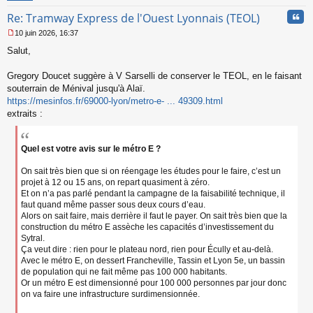
n
Cita
Re: Tramway Express de l'Ouest Lyonnais (TEOL)
o
n
10 juin 2026, 16:37
l
M
u
Salut,
e
s
s
Gregory Doucet suggère à V Sarselli de conserver le TEOL, en le faisant
a
souterrain de Ménival jusqu'à Alaï.
g
https://mesinfos.fr/69000-lyon/metro-e- ... 49309.html
e
extraits :
n
o
n
l
Quel est votre avis sur le métro E ?
u
On sait très bien que si on réengage les études pour le faire, c’est un
projet à 12 ou 15 ans, on repart quasiment à zéro.
Et on n’a pas parlé pendant la campagne de la faisabilité technique, il
faut quand même passer sous deux cours d’eau.
Alors on sait faire, mais derrière il faut le payer. On sait très bien que la
construction du métro E assèche les capacités d’investissement du
Sytral.
Ça veut dire : rien pour le plateau nord, rien pour Écully et au-delà.
Avec le métro E, on dessert Francheville, Tassin et Lyon 5e, un bassin
de population qui ne fait même pas 100 000 habitants.
Or un métro E est dimensionné pour 100 000 personnes par jour donc
on va faire une infrastructure surdimensionnée.