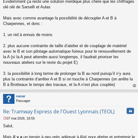
Évidemment ça reste une solution merdique plus chère que les chiffrages
olé olé de Sarselli et Aulas
Mais avec comme avantage la possibilité de découpler A et B à
Charpennes, et donc :
1. un nid à ennuis de moins
2. plus aucune contrainte de taille d’atelier et de couplage de matériel
avec le B et son pilotage automatique foireux pour le renouvellement de
la A (si la A peut attendre aussi longtemps, il faudrait prioriser les
nouveaux ateliers sur le reste du projet E)
3. la possibilité à long terme de prolonger la B au nord puisqu’il n’y aura
plus la contrainte d’arrêter A et B si on touche à Charpennes (on arrête la
B à Brotteaux le temps des travaux, et la A n’est plus couplée)
au
t
nanar
Passager
Cita
Re: Tramway Express de l'Ouest Lyonnais (TEOL)
07 mai 2026, 18:55
M
Salut,
e
s
s
Mais
il y a
un terrain à peu près adéquat à Alaï pour abriter et entretenir le