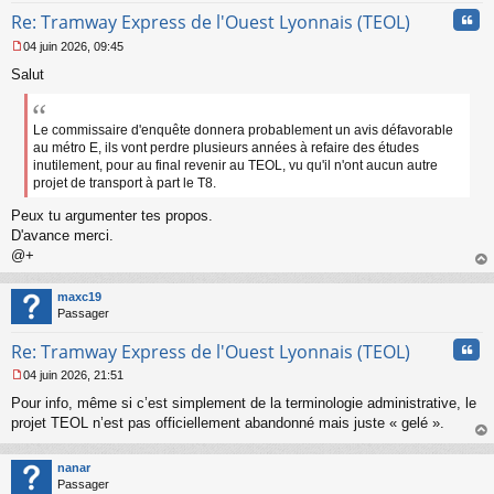
n
Cita
l
Re: Tramway Express de l'Ouest Lyonnais (TEOL)
u
04 juin 2026, 09:45
M
Salut
e
s
s
a
Le commissaire d'enquête donnera probablement un avis défavorable
g
au métro E, ils vont perdre plusieurs années à refaire des études
e
inutilement, pour au final revenir au TEOL, vu qu'il n'ont aucun autre
n
projet de transport à part le T8.
o
n
Peux tu argumenter tes propos.
l
D'avance merci.
u
@+
au
t
maxc19
Passager
Cita
Re: Tramway Express de l'Ouest Lyonnais (TEOL)
04 juin 2026, 21:51
M
Pour info, même si c’est simplement de la terminologie administrative, le
e
s
projet TEOL n’est pas officiellement abandonné mais juste « gelé ».
s
au
a
t
nanar
g
Passager
e