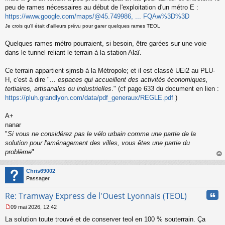
a
peu de rames nécessaires au début de l'exploitation d'un métro E :
g
https://www.google.com/maps/@45.749986, ... FQAw%3D%3D
e
n
Je crois qu'il était d'ailleurs prévu pour garer quelques rames TEOL
o
n
Quelques rames métro pourraient, si besoin, être garées sur une voie
l
dans le tunnel reliant le terrain à la station Alaï.
u
Ce terrain appartient sjmsb à la Métropole; et il est classé UEi2 au PLU-
H, c'est à dire "...
espaces qui accueillent des activités économiques,
tertiaires, artisanales ou industrielles
." (cf page 633 du document en lien :
https://pluh.grandlyon.com/data/pdf_generaux/REGLE.pdf
)
A+
nanar
"
Si vous ne considérez pas le vélo urbain comme une partie de la
solution pour l'aménagement des villes, vous êtes une partie du
problème
"
au
t
Chris69002
Passager
Cita
Re: Tramway Express de l'Ouest Lyonnais (TEOL)
09 mai 2026, 12:42
M
La solution toute trouvé et de conserver teol en 100 % souterrain. Ça
e