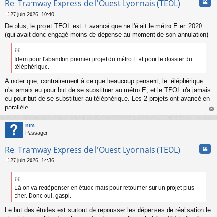
Cita
Re: Tramway Express de l'Ouest Lyonnais (TEOL)
27 juin 2026, 10:40
M
De plus, le projet TEOL est + avancé que ne l'était le métro E en 2020
e
s
(qui avait donc engagé moins de dépense au moment de son annulation)
s
a
g
Idem pour l'abandon premier projet du métro E et pour le dossier du
e
téléphérique.
n
o
A noter que, contrairement à ce que beaucoup pensent, le téléphérique
n
n'a jamais eu pour but de se substituer au métro E, et le TEOL n'a jamais
l
eu pour but de se substituer au téléphérique. Les 2 projets ont avancé en
u
parallèle.
au
t
nim
Passager
Cita
Re: Tramway Express de l'Ouest Lyonnais (TEOL)
27 juin 2026, 14:36
M
e
s
s
Là on va redépenser en étude mais pour retourner sur un projet plus
a
cher. Donc oui, gaspi.
g
e
Le but des études est surtout de repousser les dépenses de réalisation le
n