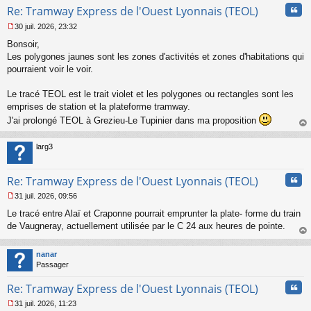
Cita
Re: Tramway Express de l'Ouest Lyonnais (TEOL)
30 juil. 2026, 23:32
M
Bonsoir,
e
s
Les polygones jaunes sont les zones d'activités et zones d'habitations qui
s
pourraient voir le voir.
a
g
Le tracé TEOL est le trait violet et les polygones ou rectangles sont les
e
emprises de station et la plateforme tramway.
n
o
J'ai prolongé TEOL à Grezieu-Le Tupinier dans ma proposition
n
au
l
t
larg3
u
Cita
Re: Tramway Express de l'Ouest Lyonnais (TEOL)
31 juil. 2026, 09:56
M
Le tracé entre Alaï et Craponne pourrait emprunter la plate- forme du train
e
s
de Vaugneray, actuellement utilisée par le C 24 aux heures de pointe.
s
au
a
t
nanar
g
Passager
e
n
Cita
Re: Tramway Express de l'Ouest Lyonnais (TEOL)
o
n
31 juil. 2026, 11:23
l