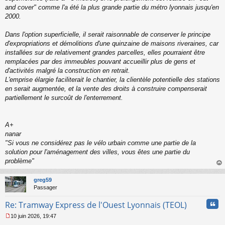
and cover" comme l'a été la plus grande partie du métro lyonnais jusqu'en
2000.
Dans l'option superficielle, il serait raisonnable de conserver le principe
d'expropriations et démolitions d'une quinzaine de maisons riveraines, car
installées sur de relativement grandes parcelles, elles pourraient être
remplacées par des immeubles pouvant accueillir plus de gens et
d'activités malgré la construction en retrait.
L'emprise élargie faciliterait le chantier, la clientèle potentielle des stations
en serait augmentée, et la vente des droits à construire compenserait
partiellement le surcoût de l'enterrement.
A+
nanar
"
Si vous ne considérez pas le vélo urbain comme une partie de la
solution pour l'aménagement des villes, vous êtes une partie du
problème
"
au
t
greg59
Passager
Cita
Re: Tramway Express de l'Ouest Lyonnais (TEOL)
10 juin 2026, 19:47
M