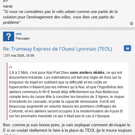
A+
nanar
"
Si vous ne considérez pas le vélo urbain comme une partie de la
solution pour l'aménagement des villes, vous êtes une partie du
problème
"
au
t
nim
Passager
Cita
Re: Tramway Express de l'Ouest Lyonnais (TEOL)
07 mai 2026, 16:58
M
e
s
s
1,8 à 2 Mds, c'est pour Alaï-Part Dieu
sans ateliers dédiés
, ce qui est
a
doucement irréaliste. Les estimations ont fait une règle de trois sur la
g
longueur du trajet en oubliant que la difficulté et les coûts en
e
hypercentre n’étaient pas les mêmes qu’à Alaï, et que l’hypothèse des
n
ateliers communs A+B+E tenait déjà difficilement sur Alaï-Bellecour,
o
compte tenu du casse tête à concilier les besoins de 3 lignes, le risque
n
d’incidents en cascade, et juste la capacité nécessaire. A et B ont
l
beaucoup augmenté en volume depuis les premiers chiffrages de
u
Collomb, et les ateliers seront occupés à la modernisation de A puis B
sur les prochains mandats ce qui n’était pas le cas à l’époque.
Bon, comme je suis bonne poire, je vais expliquer comment dé-risquer le
E si on voulait réellement le faire à la place du TEOL (je le trouve toujours