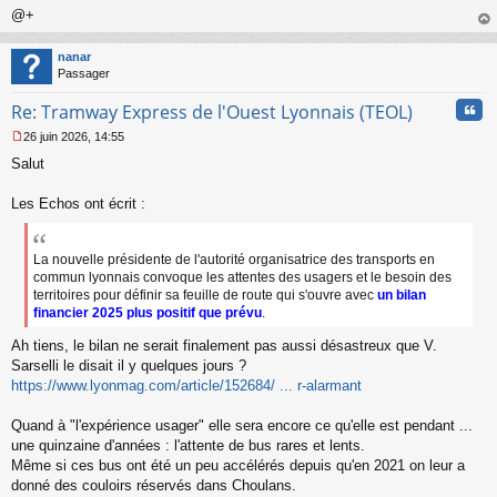
@+
au
t
nanar
Passager
Cita
Re: Tramway Express de l'Ouest Lyonnais (TEOL)
26 juin 2026, 14:55
M
Salut
e
s
s
Les Echos ont écrit :
a
g
e
La nouvelle présidente de l'autorité organisatrice des transports en
n
commun lyonnais convoque les attentes des usagers et le besoin des
o
territoires pour définir sa feuille de route qui s'ouvre avec
un bilan
n
financier 2025 plus positif que prévu
.
l
u
Ah tiens, le bilan ne serait finalement pas aussi désastreux que V.
Sarselli le disait il y quelques jours ?
https://www.lyonmag.com/article/152684/ ... r-alarmant
Quand à "l'expérience usager" elle sera encore ce qu'elle est pendant ...
une quinzaine d'années : l'attente de bus rares et lents.
Même si ces bus ont été un peu accélérés depuis qu'en 2021 on leur a
donné des couloirs réservés dans Choulans.