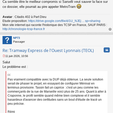
Ca semble être le meilleur compromis si Sarselli veut sauver la face sur
e
s
ce dossier, elle pourrait au pire appeler MetroTram
s
a
Avatar
: Citadis 402 à Part Dieu
g
Etude proposition:
https://drive.google.com/file/d/1U_NJEj ... sp=sharing
e
n
Mon site internet qui raconte l'historique des TCSP en France, SAUF PARIS :
o
http://chronologie-tcsp-france.fr
n
au
l
t
NP73
u
Passager
Cita
Re: Tramway Express de l'Ouest Lyonnais (TEOL)
11 juin 2026, 10:56
M
Salut
e
s
Le problème est :
s
a
g
Pas vraiment compatible avec la DUP déjà obtenue. La seule solution
e
serait de phaser le projet, en essayant de configurer Ménival en
n
terminus provisoire. Tassin fait un caprice : c'est un peu comme les
o
commerçants de la rue de Marseille voici plus de 25 ans. Quant à aller à
n
Craponne, le profil semble quand même bien complexe et il semble
l
hasardeux d'avancer des certitudes sans un bout d'étude de tracé un
u
peu précise.
Rémi