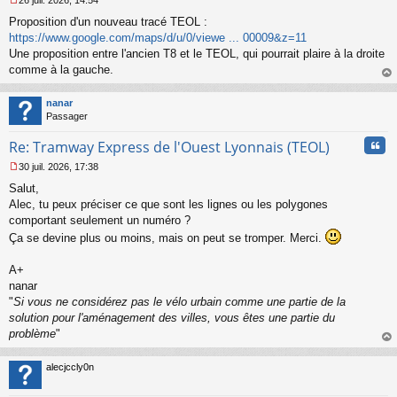
26 juil. 2026, 14:54
l
M
u
Proposition d'un nouveau tracé TEOL :
e
s
https://www.google.com/maps/d/u/0/viewe ... 00009&z=11
s
Une proposition entre l'ancien T8 et le TEOL, qui pourrait plaire à la droite
a
comme à la gauche.
g
au
e
t
n
nanar
o
Passager
n
Cita
l
Re: Tramway Express de l'Ouest Lyonnais (TEOL)
u
30 juil. 2026, 17:38
M
Salut,
e
s
Alec, tu peux préciser ce que sont les lignes ou les polygones
s
comportant seulement un numéro ?
a
Ça se devine plus ou moins, mais on peut se tromper. Merci.
g
e
A+
n
o
nanar
n
"
Si vous ne considérez pas le vélo urbain comme une partie de la
l
solution pour l'aménagement des villes, vous êtes une partie du
u
problème
"
au
t
alecjccly0n