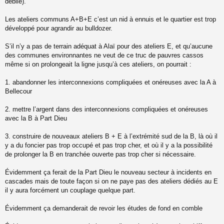
débile).
Les ateliers communs A+B+E c’est un nid à ennuis et le quartier est trop
développé pour agrandir au bulldozer.
S’il n’y a pas de terrain adéquat à Alaï pour des ateliers E, et qu’aucune
des communes environnantes ne veut de ce truc de pauvres cassos
même si on prolongeait la ligne jusqu’à ces ateliers, on pourrait :
1. abandonner les interconnexions compliquées et onéreuses avec la A à
Bellecour
2. mettre l’argent dans des interconnexions compliquées et onéreuses
avec la B à Part Dieu
3. construire de nouveaux ateliers B + E à l’extrémité sud de la B, là où il
y a du foncier pas trop occupé et pas trop cher, et où il y a la possibilité
de prolonger la B en tranchée ouverte pas trop cher si nécessaire.
Évidemment ça ferait de la Part Dieu le nouveau secteur à incidents en
cascades mais de toute façon si on ne paye pas des ateliers dédiés au E
il y aura forcément un couplage quelque part.
Évidemment ça demanderait de revoir les études de fond en comble