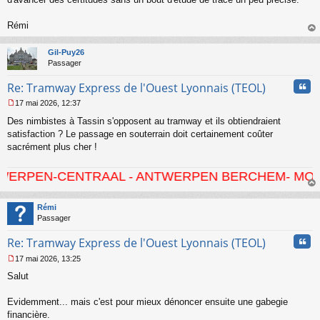
l
u
Rémi
au
t
Gil-Puy26
Passager
Cita
Re: Tramway Express de l'Ouest Lyonnais (TEOL)
17 mai 2026, 12:37
M
Des nimbistes à Tassin s'opposent au tramway et ils obtiendraient
e
s
satisfaction ? Le passage en souterrain doit certainement coûter
s
sacrément plus cher !
a
g
CENTRAAL - ANTWERPEN BERCHEM- MORTSEL - HOV
e
n
au
o
t
Rémi
n
Passager
l
u
Cita
Re: Tramway Express de l'Ouest Lyonnais (TEOL)
17 mai 2026, 13:25
M
Salut
e
s
s
Evidemment... mais c'est pour mieux dénoncer ensuite une gabegie
a
financière.
g