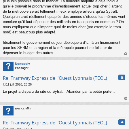
plus loin possible dans le mandat. La nouvelle majorité a déjà indiqué
o
qu’elle trouvait le programme d’investissement actuel trop cher (l’argent
n
de la métropole serait tellement mieux employé ailleurs qu’au Sytral).
l
Quelqu’un croit réellement qu’après des années d’études les mêmes vont
u
conclure qu’il faut dépenser des milliards en transports en commun ? On
nous expliquera que n’importe quoi de moins cher (par exemple le tram
nord) est beaucoup plus adapté.
Idéalement le gouvernement du jour débloquera d’ici là un financement
pour les SERM et la région et la métropole pourront se féliciter de
dépenser le budget des autres.
au
t
Nonopoly
Passager
Cita
Re: Tramway Express de l'Ouest Lyonnais (TEOL)
11 juil. 2026, 23:26
M
Le projet a disparu du site du Sytral... Abandon par la petite porte...
e
s
s
au
a
t
alecjccly0n
g
e
n
Cita
Re: Tramway Express de l'Ouest Lyonnais (TEOL)
o
n