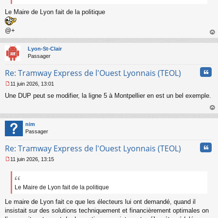
Le Maire de Lyon fait de la politique
@+
au
t
Lyon-St-Clair
Passager
Cita
Re: Tramway Express de l'Ouest Lyonnais (TEOL)
11 juin 2026, 13:01
M
Une DUP peut se modifier, la ligne 5 à Montpellier en est un bel exemple.
e
s
s
au
a
t
nim
g
Passager
e
n
Cita
Re: Tramway Express de l'Ouest Lyonnais (TEOL)
o
n
11 juin 2026, 13:15
l
M
u
e
s
s
Le Maire de Lyon fait de la politique
a
Le maire de Lyon fait ce que les électeurs lui ont demandé, quand il
g
e
insistait sur des solutions techniquement et financièrement optimales on
n