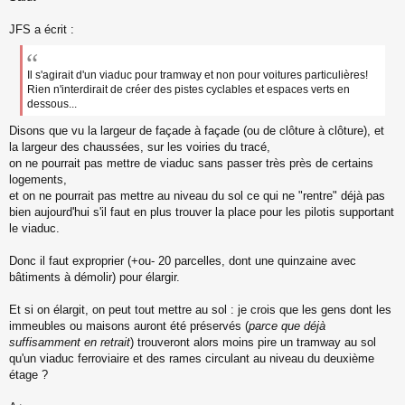
s
s
JFS a écrit :
a
g
e
Il s'agirait d'un viaduc pour tramway et non pour voitures particulières!
n
Rien n'interdirait de créer des pistes cyclables et espaces verts en
o
dessous...
n
l
Disons que vu la largeur de façade à façade (ou de clôture à clôture), et
u
la largeur des chaussées, sur les voiries du tracé,
on ne pourrait pas mettre de viaduc sans passer très près de certains
logements,
et on ne pourrait pas mettre au niveau du sol ce qui ne "rentre" déjà pas
bien aujourd'hui s'il faut en plus trouver la place pour les pilotis supportant
le viaduc.
Donc il faut exproprier (+ou- 20 parcelles, dont une quinzaine avec
bâtiments à démolir) pour élargir.
Et si on élargit, on peut tout mettre au sol : je crois que les gens dont les
immeubles ou maisons auront été préservés (
parce que déjà
suffisamment en retrait
) trouveront alors moins pire un tramway au sol
qu'un viaduc ferroviaire et des rames circulant au niveau du deuxième
étage ?