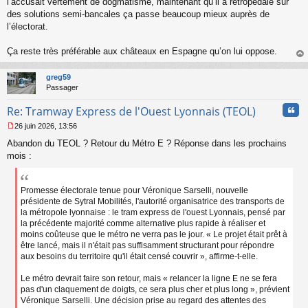
l’accusait vertement de dogmatisme, maintenant qu’il a rétropédalé sur
o
des solutions semi-bancales ça passe beaucoup mieux auprès de
n
l’électorat.
l
u
Ça reste très préférable aux châteaux en Espagne qu’on lui oppose.
au
t
greg59
Passager
Cita
Re: Tramway Express de l'Ouest Lyonnais (TEOL)
26 juin 2026, 13:56
M
Abandon du TEOL ? Retour du Métro E ? Réponse dans les prochains
e
s
mois :
s
a
g
Promesse électorale tenue pour Véronique Sarselli, nouvelle
e
présidente de Sytral Mobilités, l'autorité organisatrice des transports de
n
la métropole lyonnaise : le tram express de l'ouest Lyonnais, pensé par
o
la précédente majorité comme alternative plus rapide à réaliser et
n
moins coûteuse que le métro ne verra pas le jour. « Le projet était prêt à
l
être lancé, mais il n'était pas suffisamment structurant pour répondre
u
aux besoins du territoire qu'il était censé couvrir », affirme-t-elle.
Le métro devrait faire son retour, mais « relancer la ligne E ne se fera
pas d'un claquement de doigts, ce sera plus cher et plus long », prévient
Véronique Sarselli. Une décision prise au regard des attentes des