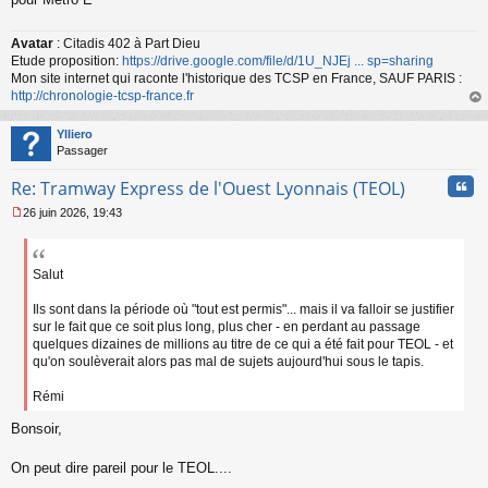
u
Avatar
: Citadis 402 à Part Dieu
Etude proposition:
https://drive.google.com/file/d/1U_NJEj ... sp=sharing
Mon site internet qui raconte l'historique des TCSP en France, SAUF PARIS :
http://chronologie-tcsp-france.fr
au
t
Ylliero
Passager
Cita
Re: Tramway Express de l'Ouest Lyonnais (TEOL)
26 juin 2026, 19:43
M
e
s
s
Salut
a
g
Ils sont dans la période où "tout est permis"... mais il va falloir se justifier
e
sur le fait que ce soit plus long, plus cher - en perdant au passage
n
quelques dizaines de millions au titre de ce qui a été fait pour TEOL - et
o
qu'on soulèverait alors pas mal de sujets aujourd'hui sous le tapis.
n
l
Rémi
u
Bonsoir,
On peut dire pareil pour le TEOL....