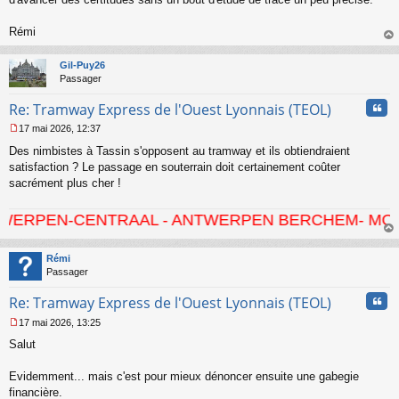
l
u
Rémi
au
t
Gil-Puy26
Passager
Cita
Re: Tramway Express de l'Ouest Lyonnais (TEOL)
17 mai 2026, 12:37
M
Des nimbistes à Tassin s'opposent au tramway et ils obtiendraient
e
s
satisfaction ? Le passage en souterrain doit certainement coûter
s
sacrément plus cher !
a
g
CENTRAAL - ANTWERPEN BERCHEM- MORTSEL - HO
e
n
au
o
t
Rémi
n
Passager
l
u
Cita
Re: Tramway Express de l'Ouest Lyonnais (TEOL)
17 mai 2026, 13:25
M
Salut
e
s
s
Evidemment... mais c'est pour mieux dénoncer ensuite une gabegie
a
financière.
g