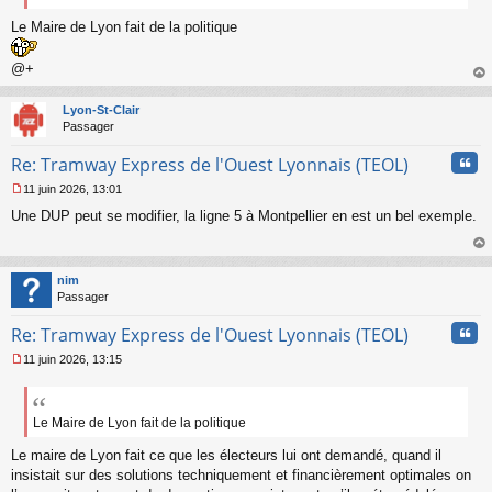
Le Maire de Lyon fait de la politique
@+
au
t
Lyon-St-Clair
Passager
Cita
Re: Tramway Express de l'Ouest Lyonnais (TEOL)
11 juin 2026, 13:01
M
Une DUP peut se modifier, la ligne 5 à Montpellier en est un bel exemple.
e
s
s
au
a
t
nim
g
Passager
e
n
Cita
Re: Tramway Express de l'Ouest Lyonnais (TEOL)
o
n
11 juin 2026, 13:15
l
M
u
e
s
s
Le Maire de Lyon fait de la politique
a
Le maire de Lyon fait ce que les électeurs lui ont demandé, quand il
g
e
insistait sur des solutions techniquement et financièrement optimales on
n