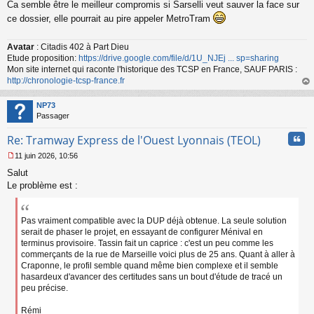
Ca semble être le meilleur compromis si Sarselli veut sauver la face sur
e
s
ce dossier, elle pourrait au pire appeler MetroTram
s
a
Avatar
: Citadis 402 à Part Dieu
g
Etude proposition:
https://drive.google.com/file/d/1U_NJEj ... sp=sharing
e
n
Mon site internet qui raconte l'historique des TCSP en France, SAUF PARIS :
o
http://chronologie-tcsp-france.fr
n
au
l
t
NP73
u
Passager
Cita
Re: Tramway Express de l'Ouest Lyonnais (TEOL)
11 juin 2026, 10:56
M
Salut
e
s
Le problème est :
s
a
g
Pas vraiment compatible avec la DUP déjà obtenue. La seule solution
e
serait de phaser le projet, en essayant de configurer Ménival en
n
terminus provisoire. Tassin fait un caprice : c'est un peu comme les
o
commerçants de la rue de Marseille voici plus de 25 ans. Quant à aller à
n
Craponne, le profil semble quand même bien complexe et il semble
l
hasardeux d'avancer des certitudes sans un bout d'étude de tracé un
u
peu précise.
Rémi