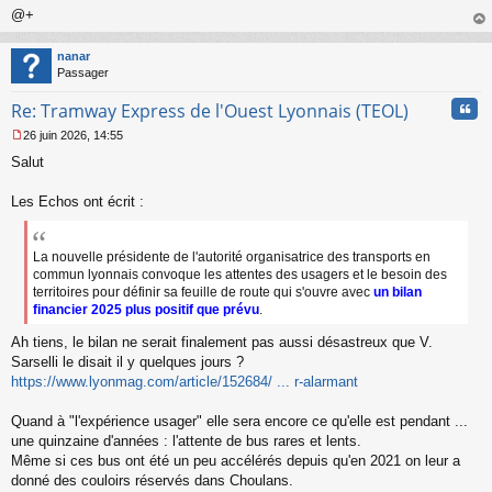
@+
au
t
nanar
Passager
Cita
Re: Tramway Express de l'Ouest Lyonnais (TEOL)
26 juin 2026, 14:55
M
Salut
e
s
s
Les Echos ont écrit :
a
g
e
La nouvelle présidente de l'autorité organisatrice des transports en
n
commun lyonnais convoque les attentes des usagers et le besoin des
o
territoires pour définir sa feuille de route qui s'ouvre avec
un bilan
n
financier 2025 plus positif que prévu
.
l
u
Ah tiens, le bilan ne serait finalement pas aussi désastreux que V.
Sarselli le disait il y quelques jours ?
https://www.lyonmag.com/article/152684/ ... r-alarmant
Quand à "l'expérience usager" elle sera encore ce qu'elle est pendant ...
une quinzaine d'années : l'attente de bus rares et lents.
Même si ces bus ont été un peu accélérés depuis qu'en 2021 on leur a
donné des couloirs réservés dans Choulans.