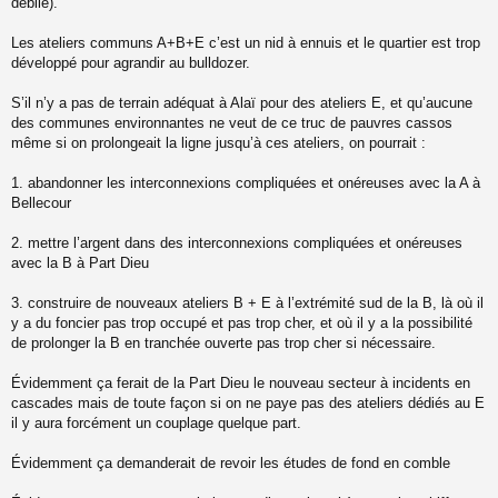
débile).
Les ateliers communs A+B+E c’est un nid à ennuis et le quartier est trop
développé pour agrandir au bulldozer.
S’il n’y a pas de terrain adéquat à Alaï pour des ateliers E, et qu’aucune
des communes environnantes ne veut de ce truc de pauvres cassos
même si on prolongeait la ligne jusqu’à ces ateliers, on pourrait :
1. abandonner les interconnexions compliquées et onéreuses avec la A à
Bellecour
2. mettre l’argent dans des interconnexions compliquées et onéreuses
avec la B à Part Dieu
3. construire de nouveaux ateliers B + E à l’extrémité sud de la B, là où il
y a du foncier pas trop occupé et pas trop cher, et où il y a la possibilité
de prolonger la B en tranchée ouverte pas trop cher si nécessaire.
Évidemment ça ferait de la Part Dieu le nouveau secteur à incidents en
cascades mais de toute façon si on ne paye pas des ateliers dédiés au E
il y aura forcément un couplage quelque part.
Évidemment ça demanderait de revoir les études de fond en comble