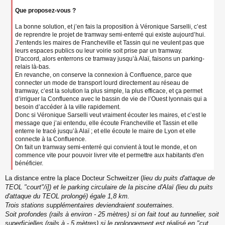
Que proposez-vous ?
La bonne solution, et j’en fais la proposition à Véronique Sarselli, c’est
de reprendre le projet de tramway semi-enterré qui existe aujourd’hui.
J’entends les maires de Francheville et Tassin qui ne veulent pas que
leurs espaces publics ou leur voirie soit prise par un tramway.
D'accord, alors enterrons ce tramway jusqu’à Alaï, faisons un parking-
relais là-bas.
En revanche, on conserve la connexion à Confluence, parce que
connecter un mode de transport lourd directement au réseau de
tramway, c’est la solution la plus simple, la plus efficace, et ça permet
d’irriguer la Confluence avec le bassin de vie de l’Ouest lyonnais qui a
besoin d’accéder à la ville rapidement.
Donc si Véronique Sarselli veut vraiment écouter les maires, et c’est le
message que j’ai entendu, elle écoute Francheville et Tassin et elle
enterre le tracé jusqu’à Alaï ; et elle écoute le maire de Lyon et elle
connecte à la Confluence.
On fait un tramway semi-enterré qui convient à tout le monde, et on
commence vite pour pouvoir livrer vite et permettre aux habitants d'en
bénéficier.
La distance entre la place Docteur Schweitzer (
lieu du puits d'attaque de
TEOL "court"/i]) et le parking circulaire de la piscine d'Alaï (
lieu du puits
d'attaque du TEOL prolongé
) égale 1,8 km.
Trois stations supplémentaires deviendraient souterraines.
Soit profondes (rails à environ - 25 mètres) si on fait tout au tunnelier, soit
superficielles (rails à - 5 mètres) si le prolongement est réalisé en "cut