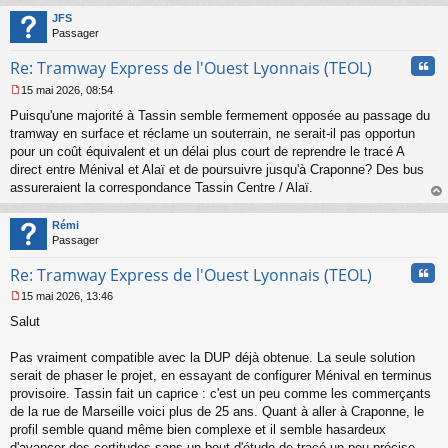
t
JFS
Passager
Cita
Re: Tramway Express de l'Ouest Lyonnais (TEOL)
15 mai 2026, 08:54
M
Puisqu'une majorité à Tassin semble fermement opposée au passage du
e
s
tramway en surface et réclame un souterrain, ne serait-il pas opportun
s
pour un coût équivalent et un délai plus court de reprendre le tracé A
a
direct entre Ménival et Alaï et de poursuivre jusqu'à Craponne? Des bus
g
assureraient la correspondance Tassin Centre / Alaï.
e
au
n
t
o
Rémi
n
Passager
l
u
Cita
Re: Tramway Express de l'Ouest Lyonnais (TEOL)
15 mai 2026, 13:46
M
Salut
e
s
s
Pas vraiment compatible avec la DUP déjà obtenue. La seule solution
a
serait de phaser le projet, en essayant de configurer Ménival en terminus
g
provisoire. Tassin fait un caprice : c'est un peu comme les commerçants
e
de la rue de Marseille voici plus de 25 ans. Quant à aller à Craponne, le
n
o
profil semble quand même bien complexe et il semble hasardeux
n
d'avancer des certitudes sans un bout d'étude de tracé un peu précise.