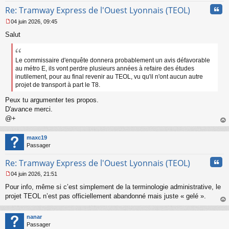
n
Cita
l
Re: Tramway Express de l'Ouest Lyonnais (TEOL)
u
04 juin 2026, 09:45
M
Salut
e
s
s
a
Le commissaire d'enquête donnera probablement un avis défavorable
g
au métro E, ils vont perdre plusieurs années à refaire des études
e
inutilement, pour au final revenir au TEOL, vu qu'il n'ont aucun autre
n
projet de transport à part le T8.
o
n
Peux tu argumenter tes propos.
l
D'avance merci.
u
@+
au
t
maxc19
Passager
Cita
Re: Tramway Express de l'Ouest Lyonnais (TEOL)
04 juin 2026, 21:51
M
Pour info, même si c’est simplement de la terminologie administrative, le
e
s
projet TEOL n’est pas officiellement abandonné mais juste « gelé ».
s
au
a
t
nanar
g
Passager
e