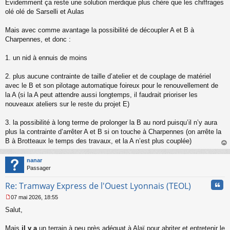
Évidemment ça reste une solution merdique plus chère que les chiffrages
olé olé de Sarselli et Aulas
Mais avec comme avantage la possibilité de découpler A et B à
Charpennes, et donc :
1. un nid à ennuis de moins
2. plus aucune contrainte de taille d’atelier et de couplage de matériel
avec le B et son pilotage automatique foireux pour le renouvellement de
la A (si la A peut attendre aussi longtemps, il faudrait prioriser les
nouveaux ateliers sur le reste du projet E)
3. la possibilité à long terme de prolonger la B au nord puisqu’il n’y aura
plus la contrainte d’arrêter A et B si on touche à Charpennes (on arrête la
B à Brotteaux le temps des travaux, et la A n’est plus couplée)
au
t
nanar
Passager
Cita
Re: Tramway Express de l'Ouest Lyonnais (TEOL)
07 mai 2026, 18:55
M
Salut,
e
s
s
Mais
il y a
un terrain à peu près adéquat à Alaï pour abriter et entretenir le