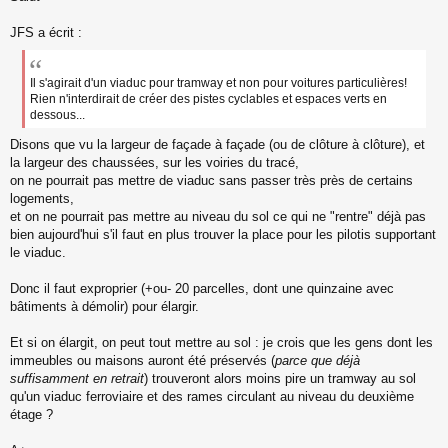
s
s
JFS a écrit :
a
g
e
Il s'agirait d'un viaduc pour tramway et non pour voitures particulières!
n
Rien n'interdirait de créer des pistes cyclables et espaces verts en
o
dessous...
n
l
Disons que vu la largeur de façade à façade (ou de clôture à clôture), et
u
la largeur des chaussées, sur les voiries du tracé,
on ne pourrait pas mettre de viaduc sans passer très près de certains
logements,
et on ne pourrait pas mettre au niveau du sol ce qui ne "rentre" déjà pas
bien aujourd'hui s'il faut en plus trouver la place pour les pilotis supportant
le viaduc.
Donc il faut exproprier (+ou- 20 parcelles, dont une quinzaine avec
bâtiments à démolir) pour élargir.
Et si on élargit, on peut tout mettre au sol : je crois que les gens dont les
immeubles ou maisons auront été préservés (
parce que déjà
suffisamment en retrait
) trouveront alors moins pire un tramway au sol
qu'un viaduc ferroviaire et des rames circulant au niveau du deuxième
étage ?