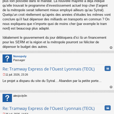
plus loin possible dans le mandat. La nouvelle majorité a déjà indiqué
o
qu’elle trouvait le programme d’investissement actuel trop cher (l’argent
n
de la métropole serait tellement mieux employé ailleurs qu’au Sytral).
l
Quelqu’un croit réellement qu’après des années d’études les mêmes vont
u
conclure qu’il faut dépenser des milliards en transports en commun ? On
nous expliquera que n’importe quoi de moins cher (par exemple le tram
nord) est beaucoup plus adapté.
Idéalement le gouvernement du jour débloquera d’ici là un financement
pour les SERM et la région et la métropole pourront se féliciter de
dépenser le budget des autres.
au
t
Nonopoly
Passager
Cita
Re: Tramway Express de l'Ouest Lyonnais (TEOL)
11 juil. 2026, 23:26
M
Le projet a disparu du site du Sytral... Abandon par la petite porte...
e
s
s
au
a
t
alecjccly0n
g
e
n
Cita
Re: Tramway Express de l'Ouest Lyonnais (TEOL)
o
n