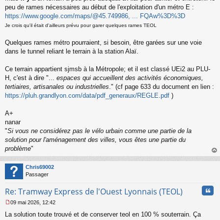
a
peu de rames nécessaires au début de l'exploitation d'un métro E :
g
https://www.google.com/maps/@45.749986, ... FQAw%3D%3D
e
n
Je crois qu'il était d'ailleurs prévu pour garer quelques rames TEOL
o
n
Quelques rames métro pourraient, si besoin, être garées sur une voie
l
dans le tunnel reliant le terrain à la station Alaï.
u
Ce terrain appartient sjmsb à la Métropole; et il est classé UEi2 au PLU-
H, c'est à dire "...
espaces qui accueillent des activités économiques,
tertiaires, artisanales ou industrielles
." (cf page 633 du document en lien :
https://pluh.grandlyon.com/data/pdf_generaux/REGLE.pdf
)
A+
nanar
"
Si vous ne considérez pas le vélo urbain comme une partie de la
solution pour l'aménagement des villes, vous êtes une partie du
problème
"
au
t
Chris69002
Passager
Cita
Re: Tramway Express de l'Ouest Lyonnais (TEOL)
09 mai 2026, 12:42
M
La solution toute trouvé et de conserver teol en 100 % souterrain. Ça
e