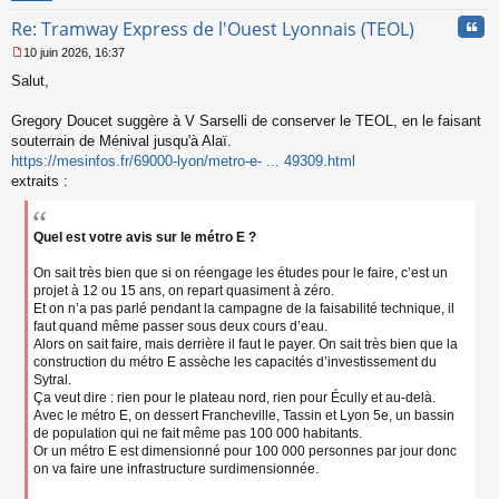
n
Cita
Re: Tramway Express de l'Ouest Lyonnais (TEOL)
o
n
10 juin 2026, 16:37
l
M
u
Salut,
e
s
s
Gregory Doucet suggère à V Sarselli de conserver le TEOL, en le faisant
a
souterrain de Ménival jusqu'à Alaï.
g
https://mesinfos.fr/69000-lyon/metro-e- ... 49309.html
e
extraits :
n
o
n
l
Quel est votre avis sur le métro E ?
u
On sait très bien que si on réengage les études pour le faire, c’est un
projet à 12 ou 15 ans, on repart quasiment à zéro.
Et on n’a pas parlé pendant la campagne de la faisabilité technique, il
faut quand même passer sous deux cours d’eau.
Alors on sait faire, mais derrière il faut le payer. On sait très bien que la
construction du métro E assèche les capacités d’investissement du
Sytral.
Ça veut dire : rien pour le plateau nord, rien pour Écully et au-delà.
Avec le métro E, on dessert Francheville, Tassin et Lyon 5e, un bassin
de population qui ne fait même pas 100 000 habitants.
Or un métro E est dimensionné pour 100 000 personnes par jour donc
on va faire une infrastructure surdimensionnée.