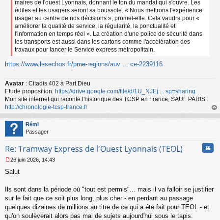
maires de l'ouest Lyonnais, donnant le ton du mandat qui s'ouvre. Les
édiles et les usagers seront sa boussole. « Nous mettrons l'expérience
usager au centre de nos décisions », promet-elle. Cela vaudra pour «
améliorer la qualité de service, la régularité, la ponctualité et
l'information en temps réel ». La création d'une police de sécurité dans
les transports est aussi dans les cartons comme l'accélération des
travaux pour lancer le Service express métropolitain.
https://www.lesechos.fr/pme-regions/auv ... ce-2239116
Avatar
: Citadis 402 à Part Dieu
Etude proposition:
https://drive.google.com/file/d/1U_NJEj ... sp=sharing
Mon site internet qui raconte l'historique des TCSP en France, SAUF PARIS :
http://chronologie-tcsp-france.fr
au
t
Rémi
Passager
Cita
Re: Tramway Express de l'Ouest Lyonnais (TEOL)
26 juin 2026, 14:43
M
Salut
e
s
s
Ils sont dans la période où "tout est permis"... mais il va falloir se justifier
a
sur le fait que ce soit plus long, plus cher - en perdant au passage
g
quelques dizaines de millions au titre de ce qui a été fait pour TEOL - et
e
qu'on soulèverait alors pas mal de sujets aujourd'hui sous le tapis.
n