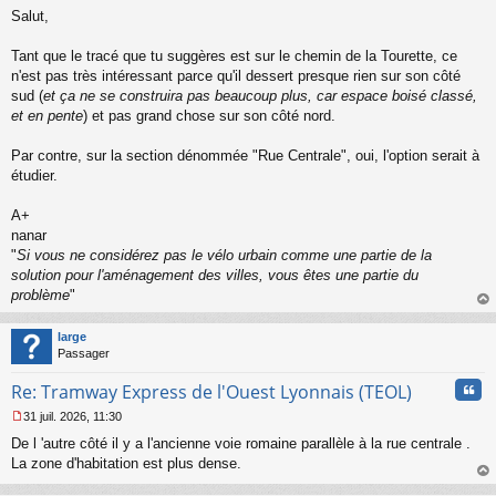
M
u
Salut,
e
s
s
Tant que le tracé que tu suggères est sur le chemin de la Tourette, ce
a
n'est pas très intéressant parce qu'il dessert presque rien sur son côté
g
sud (
et ça ne se construira pas beaucoup plus, car espace boisé classé,
e
et en pente
) et pas grand chose sur son côté nord.
n
o
n
Par contre, sur la section dénommée "Rue Centrale", oui, l'option serait à
l
étudier.
u
A+
nanar
"
Si vous ne considérez pas le vélo urbain comme une partie de la
solution pour l'aménagement des villes, vous êtes une partie du
problème
"
au
t
large
Passager
Cita
Re: Tramway Express de l'Ouest Lyonnais (TEOL)
31 juil. 2026, 11:30
M
De l 'autre côté il y a l'ancienne voie romaine parallèle à la rue centrale .
e
s
La zone d'habitation est plus dense.
s
au
a