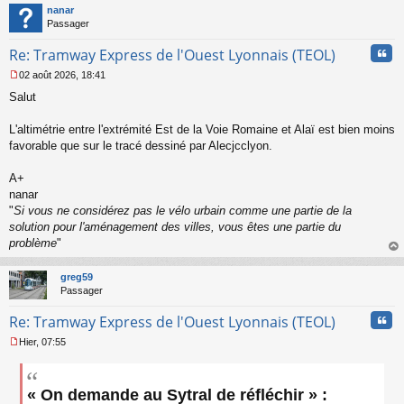
t
nanar
g
Passager
e
n
Cita
Re: Tramway Express de l'Ouest Lyonnais (TEOL)
o
n
02 août 2026, 18:41
l
M
u
Salut
e
s
s
L'altimétrie entre l'extrémité Est de la Voie Romaine et Alaï est bien moins
a
favorable que sur le tracé dessiné par Alecjcclyon.
g
e
A+
n
o
nanar
n
"
Si vous ne considérez pas le vélo urbain comme une partie de la
l
solution pour l'aménagement des villes, vous êtes une partie du
u
problème
"
au
t
greg59
Passager
Cita
Re: Tramway Express de l'Ouest Lyonnais (TEOL)
Hier, 07:55
M
e
s
« On demande au Sytral de réfléchir » :
s