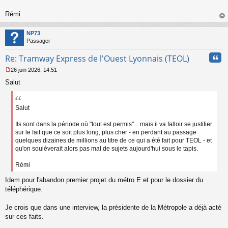
o
n
Rémi
l
au
u
t
NP73
Passager
Cita
Re: Tramway Express de l'Ouest Lyonnais (TEOL)
26 juin 2026, 14:51
M
Salut
e
s
s
a
Salut
g
e
Ils sont dans la période où "tout est permis"... mais il va falloir se justifier
n
sur le fait que ce soit plus long, plus cher - en perdant au passage
o
quelques dizaines de millions au titre de ce qui a été fait pour TEOL - et
n
qu'on soulèverait alors pas mal de sujets aujourd'hui sous le tapis.
l
u
Rémi
Idem pour l'abandon premier projet du métro E et pour le dossier du
téléphérique.
Je crois que dans une interview, la présidente de la Métropole a déjà acté
sur ces faits.