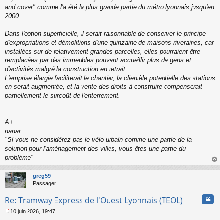
and cover" comme l'a été la plus grande partie du métro lyonnais jusqu'en
2000.
Dans l'option superficielle, il serait raisonnable de conserver le principe
d'expropriations et démolitions d'une quinzaine de maisons riveraines, car
installées sur de relativement grandes parcelles, elles pourraient être
remplacées par des immeubles pouvant accueillir plus de gens et
d'activités malgré la construction en retrait.
L'emprise élargie faciliterait le chantier, la clientèle potentielle des stations
en serait augmentée, et la vente des droits à construire compenserait
partiellement le surcoût de l'enterrement.
A+
nanar
"
Si vous ne considérez pas le vélo urbain comme une partie de la
solution pour l'aménagement des villes, vous êtes une partie du
problème
"
au
t
greg59
Passager
Cita
Re: Tramway Express de l'Ouest Lyonnais (TEOL)
10 juin 2026, 19:47
M