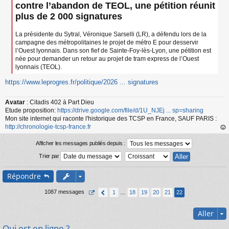
a
contre l’abandon de TEOL, une pétition réunit
g
plus de 2 000 signatures
e
n
o
La présidente du Sytral, Véronique Sarselli (LR), a défendu lors de la
n
campagne des métropolitaines le projet de métro E pour desservir
l
l’Ouest lyonnais. Dans son fief de Sainte-Foy-lès-Lyon, une pétition est
u
née pour demander un retour au projet de tram express de l’Ouest
lyonnais (TEOL).
https://www.leprogres.fr/politique/2026 ... signatures
Avatar
: Citadis 402 à Part Dieu
Etude proposition:
https://drive.google.com/file/d/1U_NJEj ... sp=sharing
Mon site internet qui raconte l'historique des TCSP en France, SAUF PARIS :
http://chronologie-tcsp-france.fr
au
t
Afficher les messages publiés depuis :
Trier par
Répondre
1087 messages
1
…
18
19
20
21
22
Aller
Qui est en ligne ?