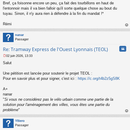
Bref, ça foisonne encore un peu, ça fait des tourbillons en haut de
e
l'entonnoir mais il va bien falloir qu'il sorte quelque chose au bout du
n
o
tuyau. Sinon, il n'y aura rien à défendre à la fin du mandat !*
n
l
Rémi
u
au
t
nanar
Passager
Cita
Re: Tramway Express de l'Ouest Lyonnais (TEOL)
02 juin 2026, 13:33
M
Salut
e
s
s
Une pétition est lancée pour soutenir le projet TEOL :
a
Pour en savoir plus et pour signer, c'est ici :
https://c.org/t4b2z5gS8K
g
e
A+
n
o
nanar
n
"
Si vous ne considérez pas le vélo urbain comme une partie de la
l
solution pour l'aménagement des villes, vous êtes une partie du
u
problème
"
au
t
Ylliero
Passager