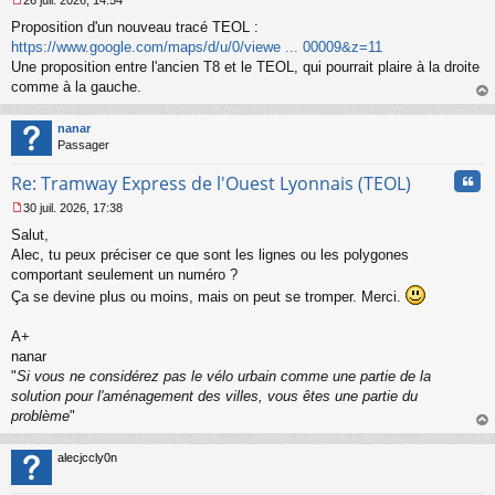
26 juil. 2026, 14:54
l
M
u
Proposition d'un nouveau tracé TEOL :
e
s
https://www.google.com/maps/d/u/0/viewe ... 00009&z=11
s
Une proposition entre l'ancien T8 et le TEOL, qui pourrait plaire à la droite
a
comme à la gauche.
g
au
e
t
n
nanar
o
Passager
n
Cita
l
Re: Tramway Express de l'Ouest Lyonnais (TEOL)
u
30 juil. 2026, 17:38
M
Salut,
e
s
Alec, tu peux préciser ce que sont les lignes ou les polygones
s
comportant seulement un numéro ?
a
Ça se devine plus ou moins, mais on peut se tromper. Merci.
g
e
A+
n
o
nanar
n
"
Si vous ne considérez pas le vélo urbain comme une partie de la
l
solution pour l'aménagement des villes, vous êtes une partie du
u
problème
"
au
t
alecjccly0n