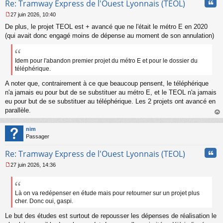
Cita
Re: Tramway Express de l'Ouest Lyonnais (TEOL)
27 juin 2026, 10:40
M
De plus, le projet TEOL est + avancé que ne l'était le métro E en 2020
e
s
(qui avait donc engagé moins de dépense au moment de son annulation)
s
a
g
Idem pour l'abandon premier projet du métro E et pour le dossier du
e
téléphérique.
n
o
A noter que, contrairement à ce que beaucoup pensent, le téléphérique
n
n'a jamais eu pour but de se substituer au métro E, et le TEOL n'a jamais
l
eu pour but de se substituer au téléphérique. Les 2 projets ont avancé en
u
parallèle.
au
t
nim
Passager
Cita
Re: Tramway Express de l'Ouest Lyonnais (TEOL)
27 juin 2026, 14:36
M
e
s
s
Là on va redépenser en étude mais pour retourner sur un projet plus
a
cher. Donc oui, gaspi.
g
e
Le but des études est surtout de repousser les dépenses de réalisation le
n