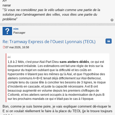
A+
nanar
"
Si vous ne considérez pas le vélo urbain comme une partie de la
solution pour l'aménagement des villes, vous êtes une partie du
problème
"
au
t
nim
Passager
Cita
Re: Tramway Express de l'Ouest Lyonnais (TEOL)
07 mai 2026, 16:58
M
e
s
s
1,8 à 2 Mds, c'est pour Alaï-Part Dieu
sans ateliers dédiés
, ce qui est
a
doucement irréaliste. Les estimations ont fait une règle de trois sur la
g
longueur du trajet en oubliant que la difficulté et les coûts en
e
hypercentre n’étaient pas les mêmes qu’à Alaï, et que l’hypothèse des
n
ateliers communs A+B+E tenait déjà difficilement sur Alaï-Bellecour,
o
compte tenu du casse tête à concilier les besoins de 3 lignes, le risque
n
d’incidents en cascade, et juste la capacité nécessaire. A et B ont
l
beaucoup augmenté en volume depuis les premiers chiffrages de
u
Collomb, et les ateliers seront occupés à la modernisation de A puis B
sur les prochains mandats ce qui n’était pas le cas à l’époque.
Bon, comme je suis bonne poire, je vais expliquer comment dé-risquer le
E si on voulait réellement le faire à la place du TEOL (je le trouve toujours