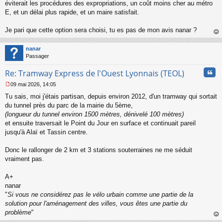
s
éviterait les procédures des expropriations, un coût moins cher au métro
s
E, et un délai plus rapide, et un maire satisfait.
a
g
Je pari que cette option sera choisi, tu es pas de mon avis nanar ?
e
au
n
t
o
nanar
n
Passager
l
u
Cita
Re: Tramway Express de l'Ouest Lyonnais (TEOL)
09 mai 2026, 14:05
M
Tu sais, moi j'étais partisan, depuis environ 2012, d'un tramway qui sortait
e
s
du tunnel près du parc de la mairie du 5ème,
s
(longueur du tunnel environ 1500 mètres, dénivelé 100 mètres)
a
et ensuite traversait le Point du Jour en surface et continuait pareil
g
jusqu'à Alaï et Tassin centre.
e
n
o
Donc le rallonger de 2 km et 3 stations souterraines ne me séduit
n
vraiment pas.
l
u
A+
nanar
"
Si vous ne considérez pas le vélo urbain comme une partie de la
solution pour l'aménagement des villes, vous êtes une partie du
problème
"
au