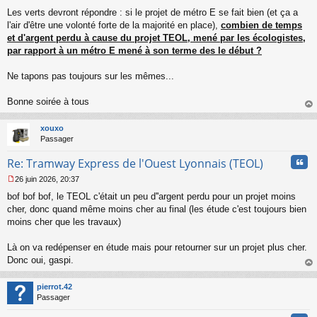
Les verts devront répondre : si le projet de métro E se fait bien (et ça a
l'air d'être une volonté forte de la majorité en place),
combien de temps
et d'argent perdu à cause du projet TEOL, mené par les écologistes,
par rapport à un métro E mené à son terme des le début ?
Ne tapons pas toujours sur les mêmes...
Bonne soirée à tous
au
t
xouxo
Passager
Cita
Re: Tramway Express de l'Ouest Lyonnais (TEOL)
26 juin 2026, 20:37
M
bof bof bof, le TEOL c'était un peu d''argent perdu pour un projet moins
e
s
cher, donc quand même moins cher au final (les étude c'est toujours bien
s
moins cher que les travaux)
a
g
Là on va redépenser en étude mais pour retourner sur un projet plus cher.
e
Donc oui, gaspi.
n
o
au
n
t
pierrot.42
l
Passager
u