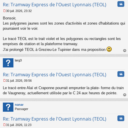
Cita
Re: Tramway Express de l'Ouest Lyonnais (TEOL)
30 juil. 2026, 23:32
M
Bonsoir,
e
s
Les polygones jaunes sont les zones d'activités et zones d'habitations qui
s
pourraient voir le voir.
a
g
Le tracé TEOL est le trait violet et les polygones ou rectangles sont les
e
emprises de station et la plateforme tramway.
n
o
J'ai prolongé TEOL à Grezieu-Le Tupinier dans ma proposition
n
au
l
t
larg3
u
Cita
Re: Tramway Express de l'Ouest Lyonnais (TEOL)
31 juil. 2026, 09:56
M
Le tracé entre Alaï et Craponne pourrait emprunter la plate- forme du train
e
s
de Vaugneray, actuellement utilisée par le C 24 aux heures de pointe.
s
au
a
t
nanar
g
Passager
e
n
Cita
Re: Tramway Express de l'Ouest Lyonnais (TEOL)
o
n
31 juil. 2026, 11:23
l