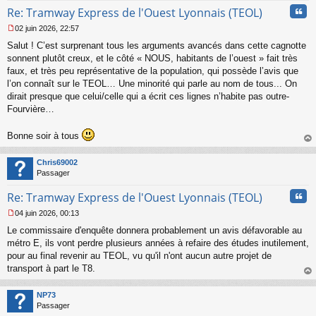
Cita
Re: Tramway Express de l'Ouest Lyonnais (TEOL)
02 juin 2026, 22:57
M
Salut ! C’est surprenant tous les arguments avancés dans cette cagnotte
e
s
sonnent plutôt creux, et le côté « NOUS, habitants de l’ouest » fait très
s
faux, et très peu représentative de la population, qui possède l’avis que
a
l’on connaît sur le TEOL… Une minorité qui parle au nom de tous... On
g
dirait presque que celui/celle qui a écrit ces lignes n’habite pas outre-
e
Fourvière…
n
o
n
Bonne soir à tous
l
au
u
t
Chris69002
Passager
Cita
Re: Tramway Express de l'Ouest Lyonnais (TEOL)
04 juin 2026, 00:13
M
Le commissaire d'enquête donnera probablement un avis défavorable au
e
s
métro E, ils vont perdre plusieurs années à refaire des études inutilement,
s
pour au final revenir au TEOL, vu qu'il n'ont aucun autre projet de
a
transport à part le T8.
g
au
e
t
n
NP73
o
Passager