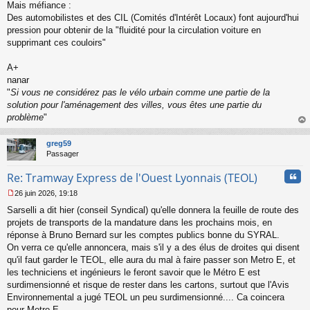
Mais méfiance :
Des automobilistes et des CIL (Comités d'Intérêt Locaux) font aujourd'hui
pression pour obtenir de la "fluidité pour la circulation voiture en
supprimant ces couloirs"
A+
nanar
"
Si vous ne considérez pas le vélo urbain comme une partie de la
solution pour l'aménagement des villes, vous êtes une partie du
problème
"
au
t
greg59
Passager
Cita
Re: Tramway Express de l'Ouest Lyonnais (TEOL)
26 juin 2026, 19:18
M
Sarselli a dit hier (conseil Syndical) qu'elle donnera la feuille de route des
e
s
projets de transports de la mandature dans les prochains mois, en
s
réponse à Bruno Bernard sur les comptes publics bonne du SYRAL.
a
On verra ce qu'elle annoncera, mais s'il y a des élus de droites qui disent
g
qu'il faut garder le TEOL, elle aura du mal à faire passer son Metro E, et
e
les techniciens et ingénieurs le feront savoir que le Métro E est
n
o
surdimensionné et risque de rester dans les cartons, surtout que l'Avis
n
Environnemental a jugé TEOL un peu surdimensionné.... Ca coincera
l
pour Metro E