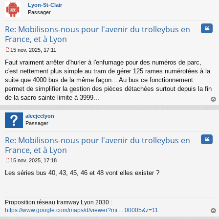
t
Lyon-St-Clair
Passager
Cita
Re: Mobilisons-nous pour l'avenir du trolleybus en
France, et à Lyon
15 nov. 2025, 17:11
M
Faut vraiment arrêter d'hurler à l'enfumage pour des numéros de parc,
e
s
c'est nettement plus simple au tram de gérer 125 rames numérotées à la
s
suite que 4000 bus de la même façon... Au bus ce fonctionnement
a
permet de simplifier la gestion des pièces détachées surtout depuis la fin
g
de la sacro sainte limite à 3999...
e
au
n
t
o
alecjcclyon
n
Passager
l
u
Cita
Re: Mobilisons-nous pour l'avenir du trolleybus en
France, et à Lyon
15 nov. 2025, 17:18
M
Les séries bus 40, 43, 45, 46 et 48 vont elles exister ?
e
s
s
a
Proposition réseau tramway Lyon 2030 :
g
https://www.google.com/maps/d/viewer?mi ... 00005&z=11
e
n
au