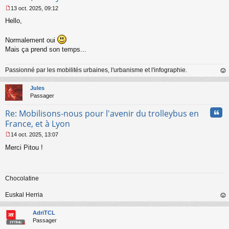
13 oct. 2025, 09:12
M
Hello,
e
s
s
Normalement oui
a
Mais ça prend son temps...
g
e
n
Passionné par les mobilités urbaines, l'urbanisme et l'infographie.
o
au
n
t
Jules
l
Passager
u
Cita
Re: Mobilisons-nous pour l'avenir du trolleybus en
France, et à Lyon
14 oct. 2025, 13:07
M
Merci Pitou !
e
s
s
a
Chocolatine
g
e
n
Euskal Herria
o
au
n
t
AdriTCL
l
Passager
u