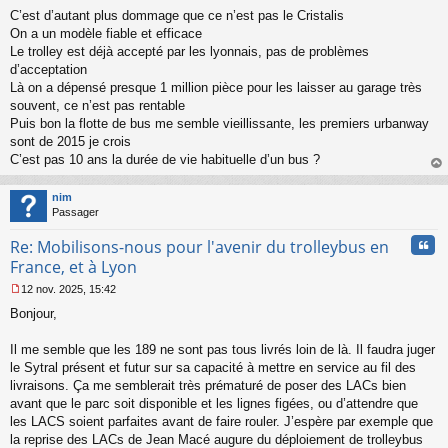
M
C’est d’autant plus dommage que ce n’est pas le Cristalis
e
s
On a un modèle fiable et efficace
s
Le trolley est déjà accepté par les lyonnais, pas de problèmes
a
d’acceptation
g
Là on a dépensé presque 1 million pièce pour les laisser au garage très
e
souvent, ce n’est pas rentable
n
o
Puis bon la flotte de bus me semble vieillissante, les premiers urbanway
n
sont de 2015 je crois
l
C’est pas 10 ans la durée de vie habituelle d’un bus ?
u
au
t
nim
Passager
Cita
Re: Mobilisons-nous pour l'avenir du trolleybus en
France, et à Lyon
12 nov. 2025, 15:42
M
Bonjour,
e
s
s
Il me semble que les 189 ne sont pas tous livrés loin de là. Il faudra juger
a
le Sytral présent et futur sur sa capacité à mettre en service au fil des
g
livraisons. Ça me semblerait très prématuré de poser des LACs bien
e
avant que le parc soit disponible et les lignes figées, ou d’attendre que
n
o
les LACS soient parfaites avant de faire rouler. J’espère par exemple que
n
la reprise des LACs de Jean Macé augure du déploiement de trolleybus