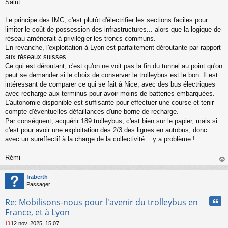
Salut
e
s
s
Le principe des IMC, c'est plutôt d'électrifier les sections faciles pour
a
limiter le coût de possession des infrastructures... alors que la logique de
g
réseau amènerait à privilégier les troncs communs.
e
En revanche, l'exploitation à Lyon est parfaitement déroutante par rapport
n
o
aux réseaux suisses.
n
Ce qui est déroutant, c'est qu'on ne voit pas la fin du tunnel au point qu'on
l
peut se demander si le choix de conserver le trolleybus est le bon. Il est
u
intéressant de comparer ce qui se fait à Nice, avec des bus électriques
avec recharge aux terminus pour avoir moins de batteries embarquées.
L'autonomie disponible est suffisante pour effectuer une course et tenir
compte d'éventuelles défaillances d'une borne de recharge.
Par conséquent, acquérir 189 trolleybus, c'est bien sur le papier, mais si
c'est pour avoir une exploitation des 2/3 des lignes en autobus, donc
avec un sureffectif à la charge de la collectivité... y a problème !
Rémi
au
t
fraberth
Passager
Cita
Re: Mobilisons-nous pour l'avenir du trolleybus en
France, et à Lyon
12 nov. 2025, 15:07