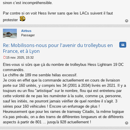
l
sinon c’est incompréhensible.
u
Par contre si on voit Hess livrer sans que les LACs suivent il faut
protester
au
t
Airbus
Passager
Cita
Re: Mobilisons-nous pour l'avenir du trolleybus en
France, et à Lyon
15 nov. 2025, 15:32
M
Etes-vous si sûrs que çà du nombre de trolleybus Hess Lightram 19 DC
e
s
commandés.
s
Le chiffre de 189 me semble hélas excessif.
a
Je crois en effet que la commande actuellement en cours de livraison
g
porte sur 160 unités, y compris les 34 (2001 à 2034) livrés en 2021. Il y a
e
toujours eu un flou "artistique" sur le nombre, flou qui est entretenu par
n
o
cette volonté de ne pas les numéroter à la suite, comme ça, personne,
n
sauf les initiés, ne pourront jamais vérifier de quel nombre il s'agit. 3
l
séries pour 160 véhicules ! Encore un enfumage de plus !
u
Heureusement que pour les rames de tramway Citadis, la même logique
n'a pas prévalu, on a des trams de différentes longueurs et de différents
aspects à partir de 801 ... jusqu'à 928 actuellement !
au