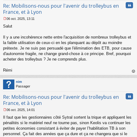
Cita
Re: Mobilisons-nous pour l'avenir du trolleybus en
France, et à Lyon
06 oct. 2025, 13:11
M
Salut
e
s
s
Il y a une incohérence nette entre l'acquisition de nombreux trolleybus et
a
la faible utilisation de ceux-ci en les planquant au dépôt au moindre
g
prétexte. Je ne suis pas persuadé que l'élimination des ETB, pour cause
e
d'autonomie fragile, ne change grand-chose à ce principe. Bref, pourquoi
n
o
acheter des trolleybus ? Je ne comprends plus.
n
l
Rémi
u
au
t
nim
Passager
Cita
Re: Mobilisons-nous pour l'avenir du trolleybus en
France, et à Lyon
06 oct. 2025, 14:01
M
Il faut que les gestionnaires côté Sytral sortent la trique et appliquent les
e
s
pénalités si le matériel neuf ne tourne pas, sinon Keolis va continuer les
s
petites économies consistant à éviter de payer l’habilitation TB à son
a
personnel. Ça fait des années que ça dure et ça ne changera que si le
g