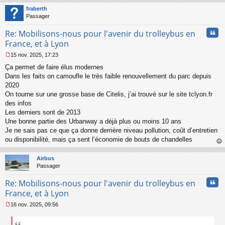
o
t
fraberth
n
Passager
l
u
Cita
Re: Mobilisons-nous pour l'avenir du trolleybus en
France, et à Lyon
15 nov. 2025, 17:23
M
Ça permet de faire élus modernes
e
s
Dans les faits on camoufle le très faible renouvellement du parc depuis
s
2020
a
On tourne sur une grosse base de Citelis, j’ai trouvé sur le site tclyon.fr
g
des infos
e
Les derniers sont de 2013
n
o
Une bonne partie des Urbanway a déjà plus ou moins 10 ans
n
Je ne sais pas ce que ça donne derrière niveau pollution, coût d’entretien
l
ou disponibilité, mais ça sent l’économie de bouts de chandelles
u
au
t
Airbus
Passager
Cita
Re: Mobilisons-nous pour l'avenir du trolleybus en
France, et à Lyon
16 nov. 2025, 09:56
M
e
s