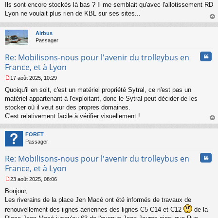
Ils sont encore stockés là bas ? Il me semblait qu'avec l'allotissement RD
e
s
Lyon ne voulait plus rien de KBL sur ses sites...
s
au
a
t
Airbus
g
Passager
e
n
Cita
Re: Mobilisons-nous pour l'avenir du trolleybus en
o
n
France, et à Lyon
l
17 août 2025, 10:29
u
M
Quoiqu'il en soit, c'est un matériel propriété Sytral, ce n'est pas un
e
s
matériel appartenant à l'exploitant, donc le Sytral peut décider de les
s
stocker où il veut sur des propres domaines.
a
C'est relativement facile à vérifier visuellement !
g
au
e
t
n
FORET
o
Passager
n
Cita
l
Re: Mobilisons-nous pour l'avenir du trolleybus en
u
France, et à Lyon
23 août 2025, 08:06
M
Bonjour,
e
s
Les riverains de la place Jen Macé ont été informés de travaux de
s
renouvellement des iignes aeriennes des lignes C5 C14 et C12
de la
a