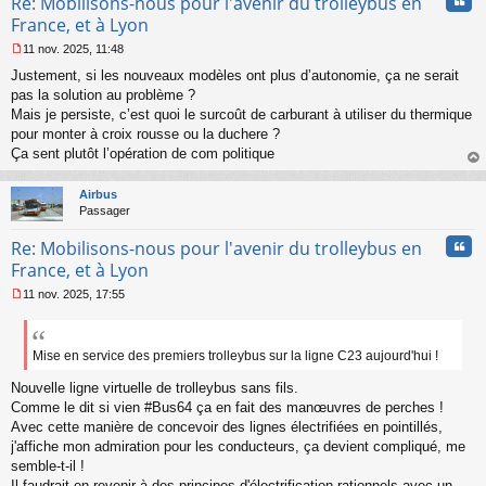
Cita
Re: Mobilisons-nous pour l'avenir du trolleybus en
France, et à Lyon
11 nov. 2025, 11:48
M
Justement, si les nouveaux modèles ont plus d’autonomie, ça ne serait
e
s
pas la solution au problème ?
s
Mais je persiste, c’est quoi le surcoût de carburant à utiliser du thermique
a
pour monter à croix rousse ou la duchere ?
g
Ça sent plutôt l’opération de com politique
e
au
n
t
o
Airbus
n
Passager
l
u
Cita
Re: Mobilisons-nous pour l'avenir du trolleybus en
France, et à Lyon
11 nov. 2025, 17:55
M
e
s
s
Mise en service des premiers trolleybus sur la ligne C23 aujourd'hui !
a
Nouvelle ligne virtuelle de trolleybus sans fils.
g
e
Comme le dit si vien #Bus64 ça en fait des manœuvres de perches !
n
Avec cette manière de concevoir des lignes électrifiées en pointillés,
o
j'affiche mon admiration pour les conducteurs, ça devient compliqué, me
n
semble-t-il !
l
Il faudrait en revenir à des principes d'électrification rationnels avec un
u