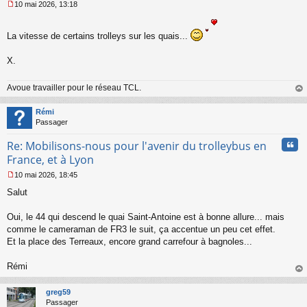
10 mai 2026, 13:18
M
e
s
La vitesse de certains trolleys sur les quais...
s
a
X.
g
e
n
Avoue travailler pour le réseau TCL.
o
au
n
t
Rémi
l
Passager
u
Cita
Re: Mobilisons-nous pour l'avenir du trolleybus en
France, et à Lyon
10 mai 2026, 18:45
M
Salut
e
s
s
Oui, le 44 qui descend le quai Saint-Antoine est à bonne allure... mais
a
comme le cameraman de FR3 le suit, ça accentue un peu cet effet.
g
Et la place des Terreaux, encore grand carrefour à bagnoles...
e
n
o
Rémi
n
au
l
t
greg59
u
Passager