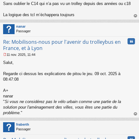
Sans oublier le C14 qui n’a pas vu un trolley depuis des années ou c18
n
o
n
La logique des tcl m’échappera toujours
l
au
u
t
nanar
Passager
Cita
Re: Mobilisons-nous pour l'avenir du trolleybus en
France, et à Lyon
11 nov. 2025, 11:44
M
Salut,
e
s
s
Regarde ci dessus les explications de pitou le jeu. 09 oct. 2025 à
a
08:47:08
g
e
A+
n
o
nanar
n
"
Si vous ne considérez pas le vélo urbain comme une partie de la
l
solution pour l'aménagement des villes, vous êtes une partie du
u
problème.
"
au
t
fraberth
Passager