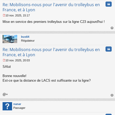
Cita
Re: Mobilisons-nous pour l'avenir du trolleybus en
France, et à Lyon
10 nov. 2025, 15:17
M
Mise en service des premiers trolleybus sur la ligne C23 aujourd'hui !
e
s
s
au
a
t
bus64
g
Régulateur
e
n
Cita
Re: Mobilisons-nous pour l'avenir du trolleybus en
o
n
France, et à Lyon
l
10 nov. 2025, 20:03
u
M
SAlut
e
s
s
Bonne nouvelle!
a
Est-ce que la distance de LACS est suffisante sur la ligne?
g
e
n
o
@+
n
au
l
t
nanar
u
Passager