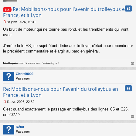
Cita
Re: Mobilisons-nous pour l'avenir du trolleybus en
France, et à Lyon
28 janv. 2026, 10:41
M
Un bruit de moteur qui ne tourne pas rond, et les tremblements qui vont
e
s
avec.
s
a
J'arrête la le HS, ce sujet étant dédié aux trolleys, c'était pour rebondir sur
g
le précédent commentaire et élargir au parc en général.
e
n
o
Ma Toyota
mon Karosa est fantastique !
n
au
l
t
Chris69002
u
Passager
Cita
Re: Mobilisons-nous pour l'avenir du trolleybus en
France, et à Lyon
11 avr. 2026, 22:52
M
C'est quand exactement le passage en trolleybus des lignes C5 et C25,
e
s
en 2027 ?
s
au
a
t
Rémi
g
Passager
e