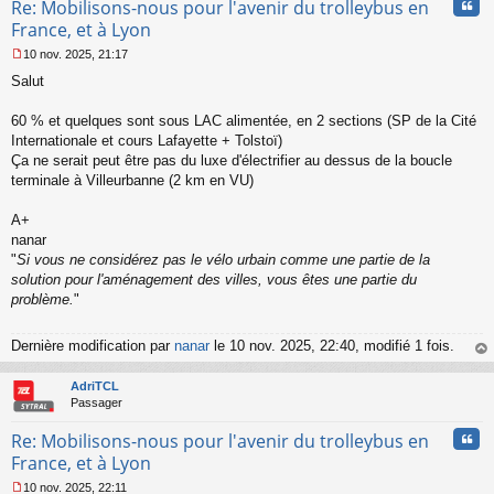
Cita
Re: Mobilisons-nous pour l'avenir du trolleybus en
France, et à Lyon
10 nov. 2025, 21:17
M
Salut
e
s
s
60 % et quelques sont sous LAC alimentée, en 2 sections (SP de la Cité
a
Internationale et cours Lafayette + Tolstoï)
g
Ça ne serait peut être pas du luxe d'électrifier au dessus de la boucle
e
terminale à Villeurbanne (2 km en VU)
n
o
n
A+
l
nanar
u
"
Si vous ne considérez pas le vélo urbain comme une partie de la
solution pour l'aménagement des villes, vous êtes une partie du
problème.
"
Dernière modification par
nanar
le 10 nov. 2025, 22:40, modifié 1 fois.
au
t
AdriTCL
Passager
Cita
Re: Mobilisons-nous pour l'avenir du trolleybus en
France, et à Lyon
10 nov. 2025, 22:11