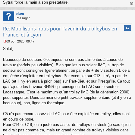
Sytral force la main à son prestataire.
e
au
n
t
o
pitou
n
Passager
l
u
Cita
Re: Mobilisons-nous pour l'avenir du trolleybus en
France, et à Lyon
09 oct. 2025, 09:47
M
Salut,
e
s
s
Beaucoup de secteurs électriques ne sont pas alimentés à cause de
a
travaux (parfois peu visibles). Bien que les bus soient IMC, si trop de
g
secteur sont consignés (généralement on parle de + de 3 secteurs), cela
e
empêche d'exploiter en trolleybus. Par exemple sur C13, il n'y a pas de
n
o
LAC (et il n'y en aura à priori pas) sur Part-Dieu et sur Presqu'Ile. Ca tout
n
ça s'ajoute les travaux BHNS qui consignent la LAC sur le secteur
l
Lacassagne. C'est le maximum qu'un trolley IMC (de la génération 2000)
u
peut supporter. Donc au moindre petit travaux supplémentaire (et il y en a
beaucoup), hop, ligne en thermique.
C5 n'a pas encore assez de LAC pour être exploitée en trolley, elles sont
en cours de pose.
Pour C14 et C18, on a juste pas assez de trolleys en stock (je sais qu'on
ne dirait pas comme ça, mais un grand nombre de trolleys visibles dans