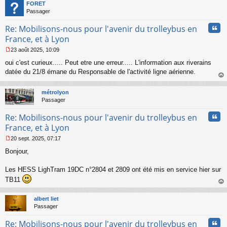
t
n
FORET
o
Passager
n
Cita
l
Re: Mobilisons-nous pour l'avenir du trolleybus en
u
France, et à Lyon
23 août 2025, 10:09
M
oui c'est curieux..... Peut etre une erreur..... L'information aux riverains
e
s
datée du 21/8 émane du Responsable de l'activité ligne aérienne.
s
au
a
t
métrolyon
g
Passager
e
n
Cita
Re: Mobilisons-nous pour l'avenir du trolleybus en
o
n
France, et à Lyon
l
20 sept. 2025, 07:17
u
M
Bonjour,
e
s
s
Les HESS LighTram 19DC n°2804 et 2809 ont été mis en service hier sur
a
TB11
g
au
e
t
n
albert liet
o
Passager
n
l
Cita
Re: Mobilisons-nous pour l'avenir du trolleybus en