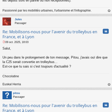
les dépôts sont en panne ou non réceptionnés).
Passionné par les mobilités urbaines, l'urbanisme et l'infographie.
au
t
Jules
Passager
Cita
Re: Mobilisons-nous pour l'avenir du trolleybus en
France, et à Lyon
09 oct. 2025, 18:03
M
Salut,
e
s
s
Un peu dans le prolongement de ton message, Pitou, j'avais ouï dire que
a
la C25 serait convertie en trolleybus...
g
Est-ce que tu sais si c'est toujours d'actualité ?
e
n
o
Chocolatine
n
l
Euskal Herria
u
au
t
pitou
Passager
Cita
Re: Mobilisons-nous pour l'avenir du trolleybus en
France, et à Lyon