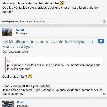
structure tubulaire de maintien de la vitre
Que les véhicules soient crados c'est une chose, mais la on parle de
sécurité ...
Ma Toyota
mon Karosa est fantastique !
au
t
Auron
Passager
Cita
Re: Mobilisons-nous pour l'avenir du trolleybus en
France, et à Lyon
27 janv. 2026, 21:01
M
e
s
s
puis au fond le moteur qui vu son bruit ne tourne manifestement pas sur
a
tous ses cylindres
g
e
Quel bruit ça fait?
n
o
Conducteur de
TER
à
Lyon
Part-Dieu
n
Je me balade à Macon, Dijon, Grenoble, Valence, Avignon, Chambéry, Aix les
l
Bains et Annecy
u
au
t
Patafix
Passager