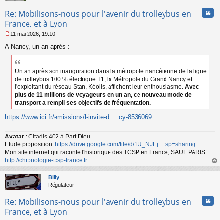
Cita
Re: Mobilisons-nous pour l'avenir du trolleybus en
France, et à Lyon
11 mai 2026, 19:10
M
A Nancy, un an après :
e
s
s
a
Un an après son inauguration dans la métropole nancéienne de la ligne
g
de trolleybus 100 % électrique T1, la Métropole du Grand Nancy et
e
l'exploitant du réseau Stan, Kéolis, affichent leur enthousiasme.
Avec
n
plus de 11 millions de voyageurs en un an, ce nouveau mode de
o
transport a rempli ses objectifs de fréquentation.
n
l
https://www.ici.fr/emissions/l-invite-d ... cy-8536069
u
Avatar
: Citadis 402 à Part Dieu
Etude proposition:
https://drive.google.com/file/d/1U_NJEj ... sp=sharing
Mon site internet qui raconte l'historique des TCSP en France, SAUF PARIS :
http://chronologie-tcsp-france.fr
au
t
Billy
Régulateur
Cita
Re: Mobilisons-nous pour l'avenir du trolleybus en
France, et à Lyon