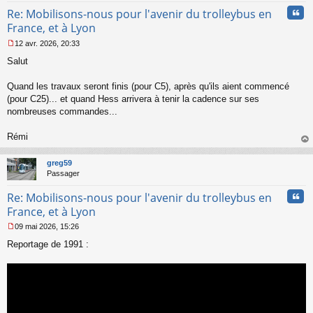
n
Cita
Re: Mobilisons-nous pour l'avenir du trolleybus en
o
n
France, et à Lyon
l
12 avr. 2026, 20:33
u
M
Salut
e
s
s
Quand les travaux seront finis (pour C5), après qu'ils aient commencé
a
(pour C25)... et quand Hess arrivera à tenir la cadence sur ses
g
nombreuses commandes...
e
n
o
Rémi
n
au
l
t
greg59
u
Passager
Cita
Re: Mobilisons-nous pour l'avenir du trolleybus en
France, et à Lyon
09 mai 2026, 15:26
M
Reportage de 1991 :
e
s
s
a
g
e
n