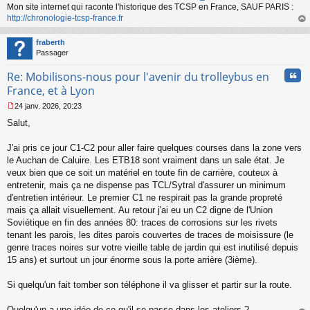
Mon site internet qui raconte l'historique des TCSP en France, SAUF PARIS :
http://chronologie-tcsp-france.fr
au
t
fraberth
Passager
Cita
Re: Mobilisons-nous pour l'avenir du trolleybus en
France, et à Lyon
24 janv. 2026, 20:23
M
Salut,
e
s
s
J'ai pris ce jour C1-C2 pour aller faire quelques courses dans la zone vers
a
le Auchan de Caluire. Les ETB18 sont vraiment dans un sale état. Je
g
veux bien que ce soit un matériel en toute fin de carrière, couteux à
e
entretenir, mais ça ne dispense pas TCL/Sytral d'assurer un minimum
n
o
d'entretien intérieur. Le premier C1 ne respirait pas la grande propreté
n
mais ça allait visuellement. Au retour j'ai eu un C2 digne de l'Union
l
Soviétique en fin des années 80: traces de corrosions sur les rivets
u
tenant les parois, les dites parois couvertes de traces de moisissure (le
genre traces noires sur votre vieille table de jardin qui est inutilisé depuis
15 ans) et surtout un jour énorme sous la porte arrière (3ième).
Si quelqu'un fait tomber son téléphone il va glisser et partir sur la route.
Quelqu'un a une idée de ce qu'il se passe dans les ateliers ?