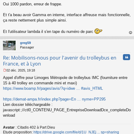
M
Oui 1000 pardon, erreur de frappe.
e
s
s
Et t'a beau avoir Gamma en interne, interface affreuse mais fonctionnelle,
a
ça reste nettement plus simple ainsi.
g
e
Et l'utilisateur lambda il s'en tape du numéro de parc
n
o
au
n
t
greg59
l
Passager
u
Cita
Re: Mobilisons-nous pour l'avenir du trolleybus en
France, et à Lyon
02 déc. 2025, 19:18
M
Appel d'offre pour Limoges Métropole de trolleybus IMC (fourniture entre
e
s
15 à 40 trolley en commande mini et maxi)
s
https://www.boamp.fr/pages/avis/?q=idwe ... #avis_HTML
a
g
https://demat-ampa.fr/index.php?page=En ... nyme=PP295
e
Lien dossier téléchargeable :
n
o
javascript:;//ctl0_CONTENU_PAGE_EntrepriseDownloadDce_completeDo
n
wnload
l
u
Avatar
: Citadis 402 à Part Dieu
Etude proposition:
https://drive.google.com/file/d/1U_NJEj ... sp=sharing