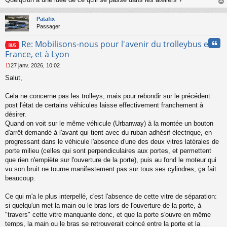
au
t
Patafix
Passager
Cita
Re: Mobilisons-nous pour l'avenir du trolleybus en
France, et à Lyon
27 janv. 2026, 10:02
M
Salut,
e
s
s
Cela ne concerne pas les trolleys, mais pour rebondir sur le précédent
a
post l'état de certains véhicules laisse effectivement franchement à
g
désirer.
e
Quand on voit sur le même véhicule (Urbanway) à la montée un bouton
n
o
d'arrêt demandé à l'avant qui tient avec du ruban adhésif électrique, en
n
progressant dans le véhicule l'absence d'une des deux vitres latérales de
l
porte milieu (celles qui sont perpendiculaires aux portes, et permettent
u
que rien n'empiète sur l'ouverture de la porte), puis au fond le moteur qui
vu son bruit ne tourne manifestement pas sur tous ses cylindres, ça fait
beaucoup.
Ce qui m'a le plus interpellé, c'est l'absence de cette vitre de séparation:
si quelqu'un met la main ou le bras lors de l'ouverture de la porte, à
"travers" cette vitre manquante donc, et que la porte s'ouvre en même
temps, la main ou le bras se retrouverait coincé entre la porte et la