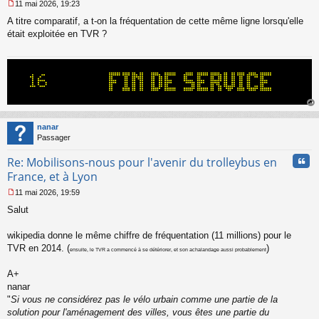
11 mai 2026, 19:23
M
A titre comparatif, a t-on la fréquentation de cette même ligne lorsqu'elle
e
s
était exploitée en TVR ?
s
a
g
e
n
o
n
au
l
t
nanar
u
Passager
Cita
Re: Mobilisons-nous pour l'avenir du trolleybus en
France, et à Lyon
11 mai 2026, 19:59
M
Salut
e
s
s
wikipedia donne le même chiffre de fréquentation (11 millions) pour le
a
TVR en 2014. (
)
ensuite, le TVR a commencé à se détériorer, et son achalandage aussi probablement
g
e
A+
n
o
nanar
n
"
Si vous ne considérez pas le vélo urbain comme une partie de la
l
solution pour l'aménagement des villes, vous êtes une partie du
u