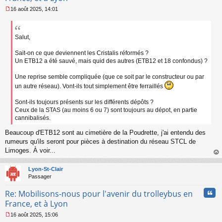
16 août 2025, 14:01
M
e
s
s
Salut,
a
g
Sait-on ce que deviennent les Cristalis réformés ?
e
Un ETB12 a été sauvé, mais quid des autres (ETB12 et 18 confondus) ?
n
o
Une reprise semble compliquée (que ce soit par le constructeur ou par
n
un autre réseau). Vont-ils tout simplement être ferraillés
l
u
Sont-ils toujours présents sur les différents dépôts ?
Ceux de la STAS (au moins 6 ou 7) sont toujours au dépot, en partie
cannibalisés.
Beaucoup d'ETB12 sont au cimetière de la Poudrette, j'ai entendu des
rumeurs qu'ils seront pour pièces à destination du réseau STCL de
Limoges. À voir...
au
t
Lyon-St-Clair
Passager
Cita
Re: Mobilisons-nous pour l'avenir du trolleybus en
France, et à Lyon
16 août 2025, 15:06
M