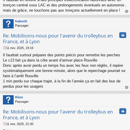
tronçon central sous LAC et des prolongements éventuels en autonomie ,
mais de grâce, ne touchons pas aux tronçons actuellement en place !
au
t
fraberth
Passager
Cita
Re: Mobilisons-nous pour l'avenir du trolleybus en
France, et à Lyon
11 nov. 2025, 19:16
M
Il faudrait surtout préparer des points précis pour remettre les perches
e
s
Le c13 fait ça dans la côte avant d’arriver place Rouville
s
Donc après avoir perdu un temps fou avec les feux non réglés, il repère
a
systématiquement une bonne minute, alors que le reperchage pourrait se
g
faire à l’arrêt Rouville
e
1 min perdu sur chaque trajet, à la fin de l’année ça en fait des bus de
n
o
perdus pour les usagers
n
au
l
t
Rémi
u
Passager
Cita
Re: Mobilisons-nous pour l'avenir du trolleybus en
France, et à Lyon
11 nov. 2025, 21:30
M