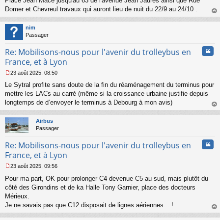
Place Jean Macé jusqu'au 63 de l'avenue Jean Jaures ainsi que Rue
g
Domer et Chevreul travaux qui auront lieu de nuit du 22/9 au 24/10 .
e
n
au
o
t
nim
n
Passager
l
u
Cita
Re: Mobilisons-nous pour l'avenir du trolleybus en
France, et à Lyon
23 août 2025, 08:50
M
Le Sytral profite sans doute de la fin du réaménagement du terminus pour
e
s
mettre les LACs au carré (même si la croissance urbaine justifie depuis
s
longtemps de d’envoyer le terminus à Debourg à mon avis)
a
au
g
t
Airbus
e
Passager
n
o
Cita
Re: Mobilisons-nous pour l'avenir du trolleybus en
n
l
France, et à Lyon
u
23 août 2025, 09:56
M
Pour ma part, OK pour prolonger C4 devenue C5 au sud, mais plutôt du
e
s
côté des Girondins et de ka Halle Tony Garnier, place des docteurs
s
Mérieux.
a
Je ne savais pas que C12 disposait de lignes aériennes... !
g
au
e