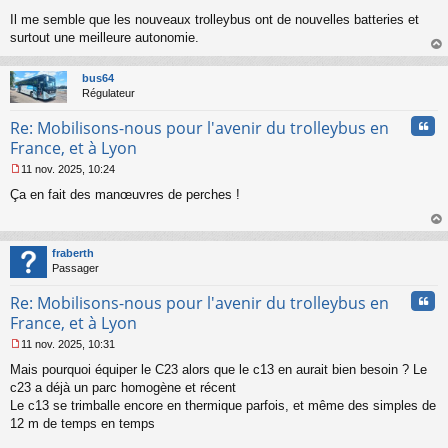
M
Il me semble que les nouveaux trolleybus ont de nouvelles batteries et
e
s
surtout une meilleure autonomie.
s
au
a
t
bus64
g
Régulateur
e
n
Cita
Re: Mobilisons-nous pour l'avenir du trolleybus en
o
n
France, et à Lyon
l
11 nov. 2025, 10:24
u
M
Ça en fait des manœuvres de perches !
e
s
s
au
a
t
fraberth
g
Passager
e
n
Cita
Re: Mobilisons-nous pour l'avenir du trolleybus en
o
n
France, et à Lyon
l
11 nov. 2025, 10:31
u
M
Mais pourquoi équiper le C23 alors que le c13 en aurait bien besoin ? Le
e
s
c23 a déjà un parc homogène et récent
s
Le c13 se trimballe encore en thermique parfois, et même des simples de
a
12 m de temps en temps
g
e