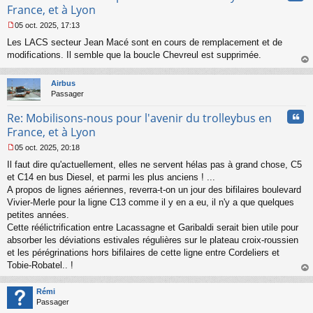
u
France, et à Lyon
05 oct. 2025, 17:13
M
Les LACS secteur Jean Macé sont en cours de remplacement et de
e
s
modifications. Il semble que la boucle Chevreul est supprimée.
s
au
a
t
Airbus
g
Passager
e
n
Cita
Re: Mobilisons-nous pour l'avenir du trolleybus en
o
n
France, et à Lyon
l
05 oct. 2025, 20:18
u
M
Il faut dire qu'actuellement, elles ne servent hélas pas à grand chose, C5
e
s
et C14 en bus Diesel, et parmi les plus anciens ! ...
s
A propos de lignes aériennes, reverra-t-on un jour des bifilaires boulevard
a
Vivier-Merle pour la ligne C13 comme il y en a eu, il n'y a que quelques
g
petites années.
e
Cette réélictrification entre Lacassagne et Garibaldi serait bien utile pour
n
o
absorber les déviations estivales régulières sur le plateau croix-roussien
n
et les pérégrinations hors bifilaires de cette ligne entre Cordeliers et
l
Tobie-Robatel.. !
u
au
t
Rémi
Passager