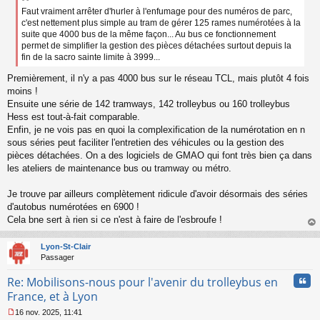
s
Faut vraiment arrêter d'hurler à l'enfumage pour des numéros de parc,
a
c'est nettement plus simple au tram de gérer 125 rames numérotées à la
g
suite que 4000 bus de la même façon... Au bus ce fonctionnement
e
permet de simplifier la gestion des pièces détachées surtout depuis la
n
fin de la sacro sainte limite à 3999...
o
n
Premièrement, il n'y a pas 4000 bus sur le réseau TCL, mais plutôt 4 fois
l
moins !
u
Ensuite une série de 142 tramways, 142 trolleybus ou 160 trolleybus
Hess est tout-à-fait comparable.
Enfin, je ne vois pas en quoi la complexification de la numérotation en n
sous séries peut faciliter l'entretien des véhicules ou la gestion des
pièces détachées. On a des logiciels de GMAO qui font très bien ça dans
les ateliers de maintenance bus ou tramway ou métro.
Je trouve par ailleurs complètement ridicule d'avoir désormais des séries
d'autobus numérotées en 6900 !
Cela bne sert à rien si ce n'est à faire de l'esbroufe !
au
t
Lyon-St-Clair
Passager
Cita
Re: Mobilisons-nous pour l'avenir du trolleybus en
France, et à Lyon
16 nov. 2025, 11:41