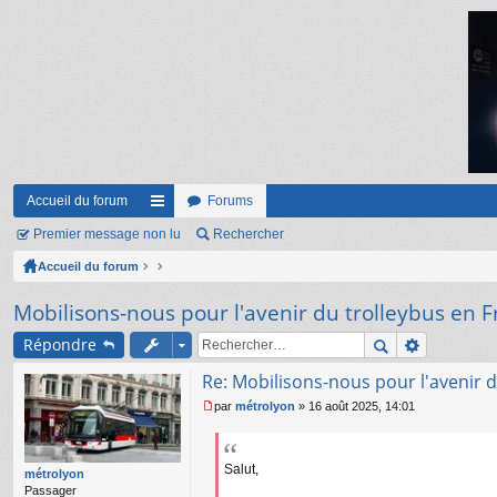
Accueil du forum
Forums
Premier message non lu
ac
Rechercher
Accueil du forum
co
ur
Mobilisons-nous pour l'avenir du trolleybus en F
ci
Répondre
s
Re: Mobilisons-nous pour l'avenir d
par
métrolyon
»
16 août 2025, 14:01
M
e
s
s
Salut,
métrolyon
a
Passager