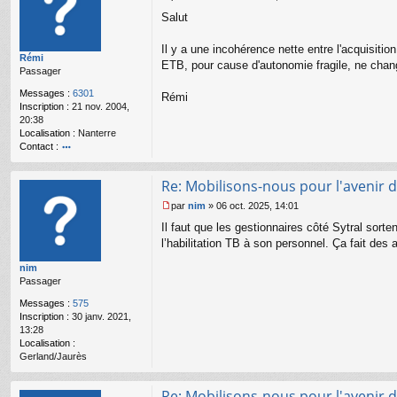
M
Salut
e
s
s
Il y a une incohérence nette entre l'acquisiti
Rémi
a
ETB, pour cause d'autonomie fragile, ne chan
Passager
g
e
Messages :
6301
Rémi
n
Inscription :
21 nov. 2004,
o
20:38
n
Localisation :
Nanterre
l
Contact :
u
o
nt
Re: Mobilisons-nous pour l'avenir d
ac
te
par
nim
»
06 oct. 2025, 14:01
r
M
Il faut que les gestionnaires côté Sytral sorte
R
e
é
s
l’habilitation TB à son personnel. Ça fait des
m
s
nim
i
a
Passager
g
e
Messages :
575
n
Inscription :
30 janv. 2021,
o
13:28
n
Localisation :
l
Gerland/Jaurès
u
Re: Mobilisons-nous pour l'avenir d