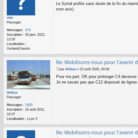
Le Sytral profite sans doute de la fin du réa
e
s
mon avis)
s
nim
a
Passager
g
e
Messages :
575
n
Inscription :
30 janv. 2021,
o
13:28
n
Localisation :
l
Gerland/Jaurès
u
Re: Mobilisons-nous pour l'avenir d
par
Airbus
»
23 août 2025, 09:56
M
Pour ma part, OK pour prolonger C4 devenue C
e
s
Je ne savais pas que C12 disposait de lignes 
s
a
Airbus
g
Passager
e
n
Messages :
1655
o
Inscription :
16 août 2011,
n
10:37
l
Localisation :
Lyon 3
u
Re: Mobilisons-nous pour l'avenir d