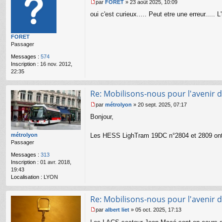
par
FORET
»
23 août 2025, 10:09
M
oui c'est curieux..... Peut etre une erreur....
e
s
s
FORET
a
Passager
g
e
Messages :
574
n
Inscription :
16 nov. 2012,
o
22:35
n
l
u
Re: Mobilisons-nous pour l'avenir d
par
métrolyon
»
20 sept. 2025, 07:17
M
Bonjour,
e
s
s
métrolyon
Les HESS LighTram 19DC n°2804 et 2809 ont 
a
Passager
g
Messages :
313
e
Inscription :
01 avr. 2018,
n
19:43
o
Localisation :
LYON
n
l
u
Re: Mobilisons-nous pour l'avenir d
par
albert liet
»
05 oct. 2025, 17:13
M