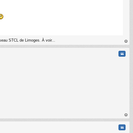
éseau STCL de Limoges. À voir...
au
t
Citati
au
t
Citati