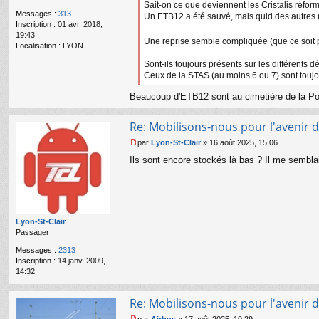
g
Sait-on ce que deviennent les Cristalis réfor
Messages :
313
e
Un ETB12 a été sauvé, mais quid des autres 
Inscription :
01 avr. 2018,
n
19:43
o
Une reprise semble compliquée (que ce soit pa
Localisation :
LYON
n
l
Sont-ils toujours présents sur les différents d
u
Ceux de la STAS (au moins 6 ou 7) sont toujo
Beaucoup d'ETB12 sont au cimetière de la Poud
Re: Mobilisons-nous pour l'avenir d
par
Lyon-St-Clair
»
16 août 2025, 15:06
M
Ils sont encore stockés là bas ? Il me semblai
e
s
s
a
g
e
Lyon-St-Clair
n
Passager
o
n
Messages :
2313
l
Inscription :
14 janv. 2009,
u
14:32
Re: Mobilisons-nous pour l'avenir d