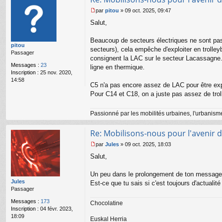
par
pitou
»
09 oct. 2025, 09:47
M
Salut,
e
s
s
Beaucoup de secteurs électriques ne sont pas 
pitou
a
secteurs), cela empêche d'exploiter en trolley
Passager
g
consignent la LAC sur le secteur Lacassagne. 
e
Messages :
23
ligne en thermique.
n
Inscription :
25 nov. 2020,
o
14:58
n
C5 n'a pas encore assez de LAC pour être expl
l
Pour C14 et C18, on a juste pas assez de trol
u
Passionné par les mobilités urbaines, l'urbanisme 
Re: Mobilisons-nous pour l'avenir d
par
Jules
»
09 oct. 2025, 18:03
M
Salut,
e
s
s
Un peu dans le prolongement de ton message, Pi
a
Jules
Est-ce que tu sais si c'est toujours d'actualité
g
Passager
e
Messages :
173
n
Chocolatine
Inscription :
04 févr. 2023,
o
18:09
n
Euskal Herria