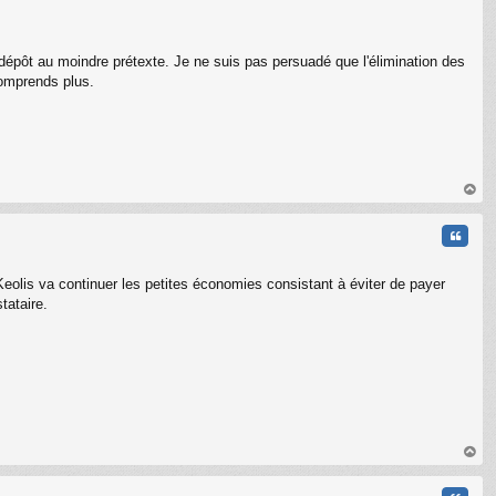
au dépôt au moindre prétexte. Je ne suis pas persuadé que l'élimination des
comprends plus.
C
au
t
Citati
n Keolis va continuer les petites économies consistant à éviter de payer
tataire.
au
t