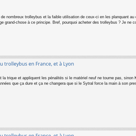
on de nombreux trolleybus et la faible utilisation de ceux-ci en les planquant 
ge grand-chose à ce principe. Bref, pourquoi acheter des trolleybus ? Je ne 
u trolleybus en France, et à Lyon
nt la trique et appliquent les pénalités si le matériel neuf ne tourne pas, sino
 années que ça dure et ça ne changera que si le Sytral force la main à son pres
u trolleybus en France, et à Lyon