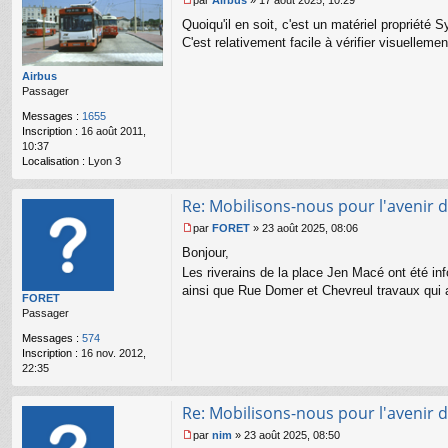
par
Airbus
»
17 août 2025, 10:29
M
Quoiqu'il en soit, c'est un matériel propriété 
e
s
C'est relativement facile à vérifier visuellemen
s
a
Airbus
g
Passager
e
n
Messages :
1655
o
Inscription :
16 août 2011,
n
10:37
l
Localisation :
Lyon 3
u
Re: Mobilisons-nous pour l'avenir d
par
FORET
»
23 août 2025, 08:06
M
Bonjour,
e
s
Les riverains de la place Jen Macé ont été i
s
ainsi que Rue Domer et Chevreul travaux qui a
FORET
a
Passager
g
e
Messages :
574
n
Inscription :
16 nov. 2012,
o
22:35
n
l
u
Re: Mobilisons-nous pour l'avenir d
par
nim
»
23 août 2025, 08:50
M