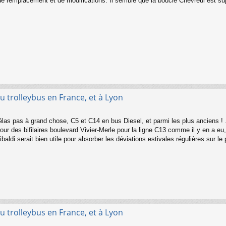
 remplacement et de modifications. Il semble que la boucle Chevreul est su
u trolleybus en France, et à Lyon
hélas pas à grand chose, C5 et C14 en bus Diesel, et parmi les plus anciens ! .
jour des bifilaires boulevard Vivier-Merle pour la ligne C13 comme il y en a eu,
baldi serait bien utile pour absorber les déviations estivales régulières sur le 
u trolleybus en France, et à Lyon