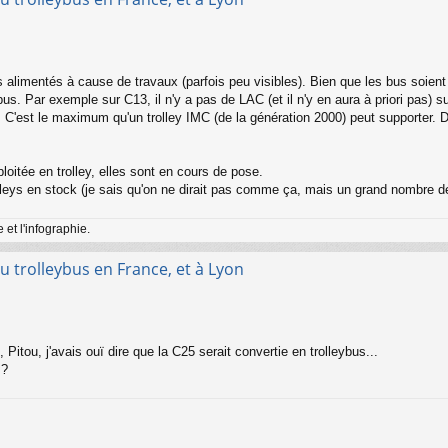
alimentés à cause de travaux (parfois peu visibles). Bien que les bus soient
bus. Par exemple sur C13, il n'y a pas de LAC (et il n'y en aura à priori pas) s
C'est le maximum qu'un trolley IMC (de la génération 2000) peut supporter. D
oitée en trolley, elles sont en cours de pose.
leys en stock (je sais qu'on ne dirait pas comme ça, mais un grand nombre de
et l'infographie.
u trolleybus en France, et à Lyon
tou, j'avais ouï dire que la C25 serait convertie en trolleybus...
 ?