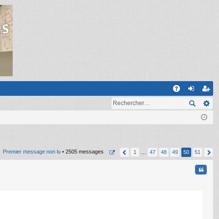
R
A
on
ns
Q
ne
cri
xi
pti
on
on
Premier message non lu
• 2505 messages
1
…
47
48
49
50
51
Citati