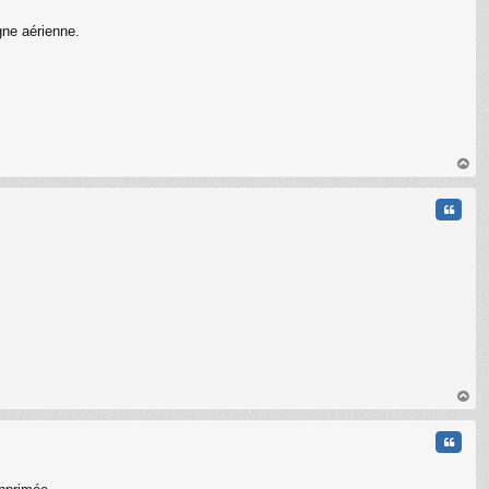
igne aérienne.
au
t
Citati
au
t
Citati