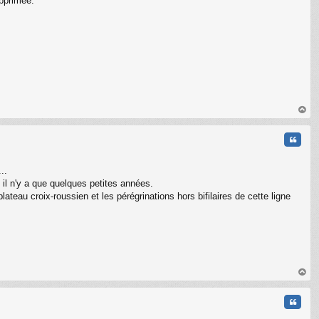
pprimée.
au
t
Citati
..
 il n'y a que quelques petites années.
plateau croix-roussien et les pérégrinations hors bifilaires de cette ligne
au
t
Citati