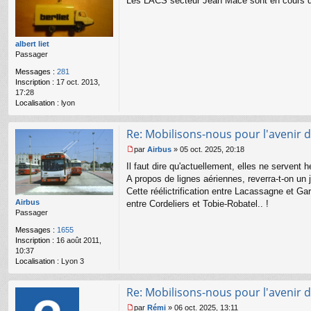
Les LACS secteur Jean Macé sont en cours de
e
s
s
a
g
albert liet
e
Passager
n
Messages :
281
o
Inscription :
17 oct. 2013,
n
17:28
l
Localisation :
lyon
u
Re: Mobilisons-nous pour l'avenir d
par
Airbus
»
05 oct. 2025, 20:18
M
Il faut dire qu'actuellement, elles ne servent 
e
s
A propos de lignes aériennes, reverra-t-on un 
s
Cette réélictrification entre Lacassagne et Gari
a
Airbus
entre Cordeliers et Tobie-Robatel.. !
g
Passager
e
n
Messages :
1655
o
Inscription :
16 août 2011,
n
10:37
l
Localisation :
Lyon 3
u
Re: Mobilisons-nous pour l'avenir d
par
Rémi
»
06 oct. 2025, 13:11