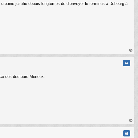
 urbaine justifie depuis longtemps de d’envoyer le terminus à Debourg à
au
t
Citati
ace des docteurs Mérieux.
au
t
Citati