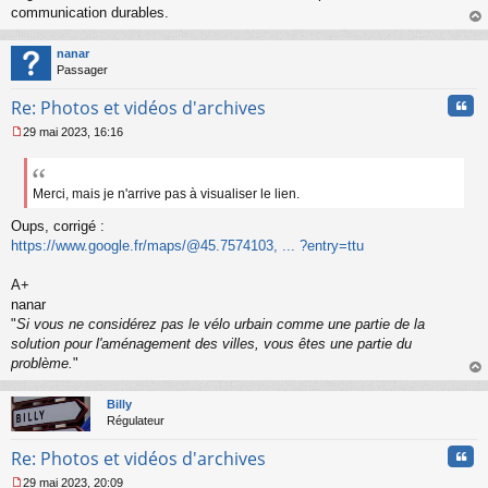
g
communication durables.
e
au
n
t
o
nanar
n
Passager
l
u
Cita
Re: Photos et vidéos d'archives
29 mai 2023, 16:16
M
e
s
s
Merci, mais je n'arrive pas à visualiser le lien.
a
Oups, corrigé :
g
e
https://www.google.fr/maps/@45.7574103, ... ?entry=ttu
n
o
A+
n
nanar
l
"
Si vous ne considérez pas le vélo urbain comme une partie de la
u
solution pour l'aménagement des villes, vous êtes une partie du
problème.
"
au
t
Billy
Régulateur
Cita
Re: Photos et vidéos d'archives
29 mai 2023, 20:09