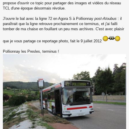
s
propose d'ouvrir ce topic pour partager des images et vidéos du réseau
s
TCL d'une époque désormais révolue.
a
g
J'ouvre le bal avec la ligne 72 en Agora S à Pollionnay
post-Atoubus
: il
e
paraîtrait que la ligne retrouve prochainement ce terminus, et j'ai failli
n
o
tomber de ma chaise en fouillant un peu mes archives. C'est avec plaisir
n
l
que je vous partage ce reportage photo, fait le 9 juillet 2012
u
Pollionnay les Presles, terminus !