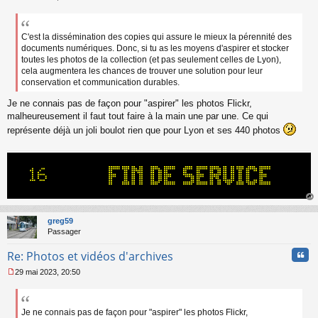
M
e
s
s
C'est la dissémination des copies qui assure le mieux la pérennité des
a
documents numériques. Donc, si tu as les moyens d'aspirer et stocker
g
toutes les photos de la collection (et pas seulement celles de Lyon),
e
cela augmentera les chances de trouver une solution pour leur
n
conservation et communication durables.
o
n
Je ne connais pas de façon pour "aspirer" les photos Flickr,
l
malheureusement il faut tout faire à la main une par une. Ce qui
u
représente déjà un joli boulot rien que pour Lyon et ses 440 photos
au
t
greg59
Passager
Cita
Re: Photos et vidéos d'archives
29 mai 2023, 20:50
M
e
s
s
Je ne connais pas de façon pour "aspirer" les photos Flickr,