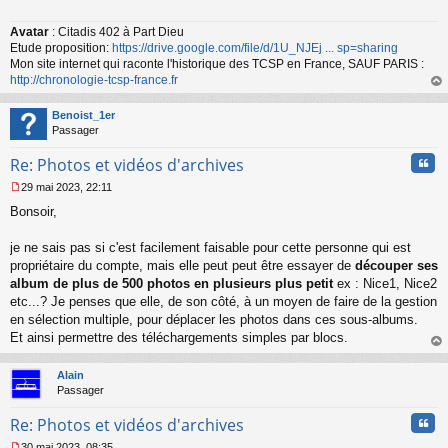
Avatar
: Citadis 402 à Part Dieu
Etude proposition:
https://drive.google.com/file/d/1U_NJEj ... sp=sharing
Mon site internet qui raconte l'historique des TCSP en France, SAUF PARIS :
http://chronologie-tcsp-france.fr
au
t
Benoist_1er
Passager
Cita
Re: Photos et vidéos d'archives
29 mai 2023, 22:11
M
Bonsoir,
e
s
s
je ne sais pas si c'est facilement faisable pour cette personne qui est
a
propriétaire du compte, mais elle peut peut être essayer de
découper ses
g
album de plus de 500 photos en plusieurs plus petit
ex : Nice1, Nice2
e
etc...? Je penses que elle, de son côté, à un moyen de faire de la gestion
n
o
en sélection multiple, pour déplacer les photos dans ces sous-albums.
n
Et ainsi permettre des téléchargements simples par blocs.
l
au
u
t
Alain
Passager
Cita
Re: Photos et vidéos d'archives
30 mai 2023, 08:35