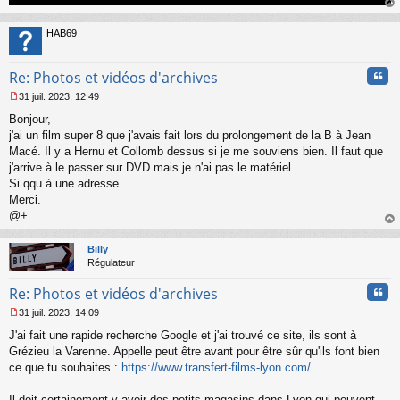
au
t
HAB69
Cita
Re: Photos et vidéos d'archives
31 juil. 2023, 12:49
M
Bonjour,
e
s
j'ai un film super 8 que j'avais fait lors du prolongement de la B à Jean
s
Macé. Il y a Hernu et Collomb dessus si je me souviens bien. Il faut que
a
j'arrive à le passer sur DVD mais je n'ai pas le matériel.
g
Si qqu à une adresse.
e
Merci.
n
o
@+
n
au
l
t
Billy
u
Régulateur
Cita
Re: Photos et vidéos d'archives
31 juil. 2023, 14:09
M
J'ai fait une rapide recherche Google et j'ai trouvé ce site, ils sont à
e
s
Grézieu la Varenne. Appelle peut être avant pour être sûr qu'ils font bien
s
ce que tu souhaites :
https://www.transfert-films-lyon.com/
a
g
Il doit certainement y avoir des petits magasins dans Lyon qui peuvent