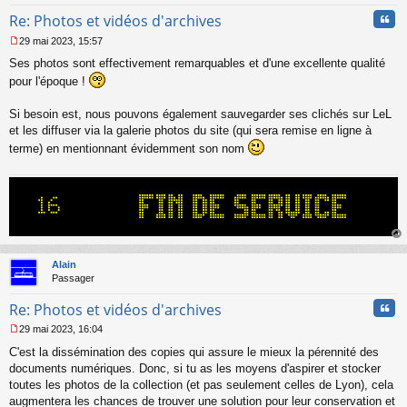
Cita
Re: Photos et vidéos d'archives
29 mai 2023, 15:57
M
Ses photos sont effectivement remarquables et d'une excellente qualité
e
s
pour l'époque !
s
a
Si besoin est, nous pouvons également sauvegarder ses clichés sur LeL
g
et les diffuser via la galerie photos du site (qui sera remise en ligne à
e
n
terme) en mentionnant évidemment son nom
o
n
l
u
au
t
Alain
Passager
Cita
Re: Photos et vidéos d'archives
29 mai 2023, 16:04
M
C'est la dissémination des copies qui assure le mieux la pérennité des
e
s
documents numériques. Donc, si tu as les moyens d'aspirer et stocker
s
toutes les photos de la collection (et pas seulement celles de Lyon), cela
a
augmentera les chances de trouver une solution pour leur conservation et