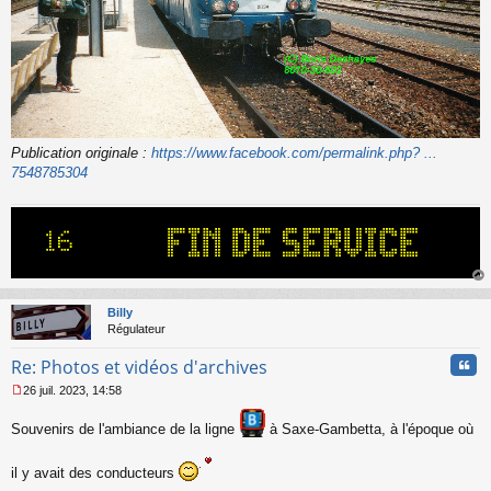
Publication originale :
https://www.facebook.com/permalink.php? ...
7548785304
au
t
Billy
Régulateur
Cita
Re: Photos et vidéos d'archives
26 juil. 2023, 14:58
M
e
Souvenirs de l'ambiance de la ligne
à Saxe-Gambetta, à l'époque où
s
s
a
il y avait des conducteurs
g