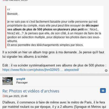
M
e
s
s
Bonsoir,
a
g
je ne sais pas si c'est facilement faisable pour cette personne qui est
e
propriétaire du compte, mais elle peut peut être essayer de
découper
n
ses album de plus de 500 photos en plusieurs plus petit
ex : Nice1,
o
Nice2 etc...? Je penses que elle, de son côté, à un moyen de faire de la
n
gestion en sélection multiple, pour déplacer les photos dans ces sous-
l
albums.
u
Et ainsi permettre des téléchargements simples par blocs.
Il a scindé un hier un album trop gros à ma demande. Je pense qu'il faut
lui signaler les albums à scinder.
Edit : il va scinder systématiquement ses albums de plus de 500 photos :
https://www.flickr.com/photos/jhm0284/5 ... ateposted/
au
t
greg59
Passager
Cita
Re: Photos et vidéos d'archives
01 juin 2023, 15:48
M
D'ailleurs, il commence à faire de même avec le métro de Paris, il le fera
e
s
par matériel roulant ou par époque, il y a 2 albums (Sprague et Metros qui