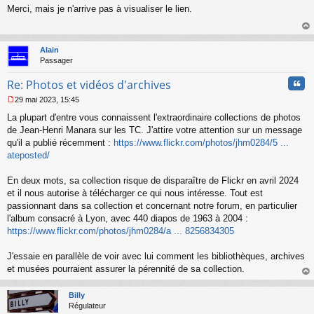
Merci, mais je n'arrive pas à visualiser le lien.
e
s
s
au
a
t
Alain
g
Passager
e
n
Cita
Re: Photos et vidéos d'archives
o
n
29 mai 2023, 15:45
l
M
u
La plupart d'entre vous connaissent l'extraordinaire collections de photos
e
s
de Jean-Henri Manara sur les TC. J'attire votre attention sur un message
s
qu'il a publié récemment :
https://www.flickr.com/photos/jhm0284/5 ...
a
ateposted/
g
e
En deux mots, sa collection risque de disparaître de Flickr en avril 2024
n
o
et il nous autorise à télécharger ce qui nous intéresse. Tout est
n
passionnant dans sa collection et concernant notre forum, en particulier
l
l'album consacré à Lyon, avec 440 diapos de 1963 à 2004 :
u
https://www.flickr.com/photos/jhm0284/a ... 8256834305
J'essaie en parallèle de voir avec lui comment les bibliothèques, archives
et musées pourraient assurer la pérennité de sa collection.
au
t
Billy
Régulateur