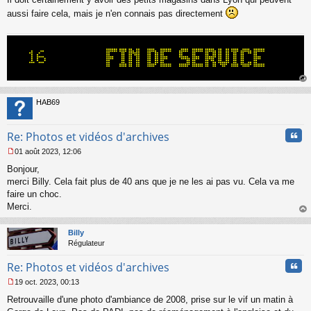
e
aussi faire cela, mais je n'en connais pas directement
n
o
n
l
u
au
t
HAB69
Cita
Re: Photos et vidéos d'archives
01 août 2023, 12:06
M
Bonjour,
e
s
merci Billy. Cela fait plus de 40 ans que je ne les ai pas vu. Cela va me
s
faire un choc.
a
Merci.
g
au
e
t
n
Billy
o
Régulateur
n
Cita
l
Re: Photos et vidéos d'archives
u
19 oct. 2023, 00:13
M
Retrouvaille d'une photo d'ambiance de 2008, prise sur le vif un matin à
e
s