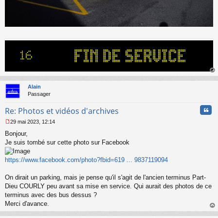
au
t
Alain
Passager
Cita
Re: Photos et vidéos d'archives
29 mai 2023, 12:14
M
Bonjour,
e
s
Je suis tombé sur cette photo sur Facebook
s
a
https://www.facebook.com/photo?fbid=619 ... 9837119094
g
e
On dirait un parking, mais je pense qu'il s'agit de l'ancien terminus Part-
n
o
Dieu COURLY peu avant sa mise en service. Qui aurait des photos de ce
n
terminus avec des bus dessus ?
l
Merci d'avance.
u
au