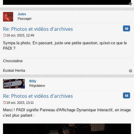
au
t
Jules
Passager
Cita
Re: Photos et vidéos d'archives
19 oct. 2023, 12:49
M
Sympa la photo. En passant, juste une petite question, qu'est-ce que le
e
s
PADI ?
s
a
Chocolatine
g
e
n
Euskal Herria
o
au
n
t
Billy
l
Régulateur
u
Cita
Re: Photos et vidéos d'archives
19 oct. 2023, 13:11
M
Merci ! PADI signifie Panneau d'Affichage Dynamique Interactif, en image
e
s
c'est plus parlant :
s
a
g
e