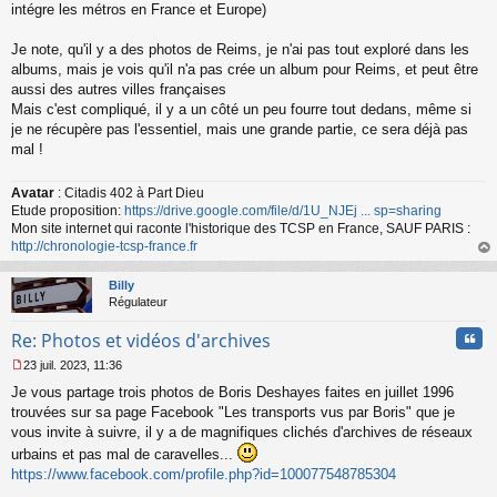
s
intégre les métros en France et Europe)
a
g
Je note, qu'il y a des photos de Reims, je n'ai pas tout exploré dans les
e
albums, mais je vois qu'il n'a pas crée un album pour Reims, et peut être
n
o
aussi des autres villes françaises
n
Mais c'est compliqué, il y a un côté un peu fourre tout dedans, même si
l
je ne récupère pas l'essentiel, mais une grande partie, ce sera déjà pas
u
mal !
Avatar
: Citadis 402 à Part Dieu
Etude proposition:
https://drive.google.com/file/d/1U_NJEj ... sp=sharing
Mon site internet qui raconte l'historique des TCSP en France, SAUF PARIS :
http://chronologie-tcsp-france.fr
au
t
Billy
Régulateur
Cita
Re: Photos et vidéos d'archives
23 juil. 2023, 11:36
M
Je vous partage trois photos de Boris Deshayes faites en juillet 1996
e
s
trouvées sur sa page Facebook "Les transports vus par Boris" que je
s
vous invite à suivre, il y a de magnifiques clichés d'archives de réseaux
a
urbains et pas mal de caravelles...
g
https://www.facebook.com/profile.php?id=100077548785304
e
n