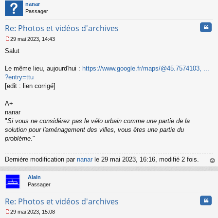
t
nanar
Passager
Cita
Re: Photos et vidéos d'archives
29 mai 2023, 14:43
M
Salut
e
s
s
Le même lieu, aujourd'hui :
https://www.google.fr/maps/@45.7574103, ...
a
?entry=ttu
g
[edit : lien corrigé]
e
n
o
A+
n
nanar
l
"
Si vous ne considérez pas le vélo urbain comme une partie de la
u
solution pour l'aménagement des villes, vous êtes une partie du
problème
."
Dernière modification par
nanar
le 29 mai 2023, 16:16, modifié 2 fois.
au
t
Alain
Passager
Cita
Re: Photos et vidéos d'archives
29 mai 2023, 15:08
M