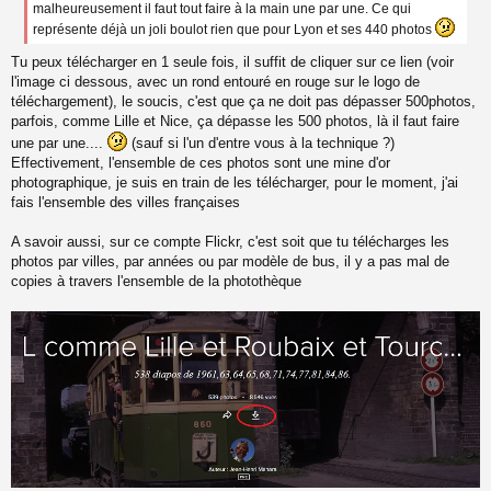
a
malheureusement il faut tout faire à la main une par une. Ce qui
g
représente déjà un joli boulot rien que pour Lyon et ses 440 photos
e
n
Tu peux télécharger en 1 seule fois, il suffit de cliquer sur ce lien (voir
o
l'image ci dessous, avec un rond entouré en rouge sur le logo de
n
téléchargement), le soucis, c'est que ça ne doit pas dépasser 500photos,
l
parfois, comme Lille et Nice, ça dépasse les 500 photos, là il faut faire
u
une par une....
(sauf si l'un d'entre vous à la technique ?)
Effectivement, l'ensemble de ces photos sont une mine d'or
photographique, je suis en train de les télécharger, pour le moment, j'ai
fais l'ensemble des villes françaises
A savoir aussi, sur ce compte Flickr, c'est soit que tu télécharges les
photos par villes, par années ou par modèle de bus, il y a pas mal de
copies à travers l'ensemble de la photothèque