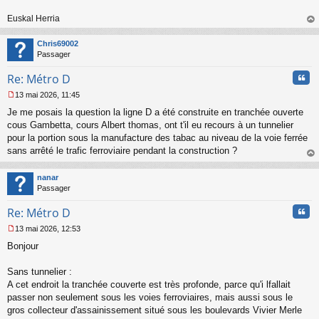
Euskal Herria
au
t
Chris69002
Passager
Cita
Re: Métro D
13 mai 2026, 11:45
M
Je me posais la question la ligne D a été construite en tranchée ouverte
e
s
cous Gambetta, cours Albert thomas, ont t'il eu recours à un tunnelier
s
pour la portion sous la manufacture des tabac au niveau de la voie ferrée
a
sans arrêté le trafic ferroviaire pendant la construction ?
g
au
e
t
n
nanar
o
Passager
n
Cita
l
Re: Métro D
u
13 mai 2026, 12:53
M
Bonjour
e
s
s
Sans tunnelier :
a
A cet endroit la tranchée couverte est très profonde, parce qu'i lfallait
g
passer non seulement sous les voies ferroviaires, mais aussi sous le
e
gros collecteur d'assainissement situé sous les boulevards Vivier Merle
n