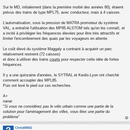
n
o
Sur le MD, initialement (dans la première moitié des années 80), étaient
n
prévus des trains de type MPL75, avec conducteur, mais à 4 caisses.
l
u
L'automatisation, sous la pression de MATRA promoteur du système
VAL, a entraîné l'utilisation des MP85 ALSTOM tels qu'on les connaît, et
a incité à privilégier les fréquences élevées pour être très attractifs et
limiter l'encombrement des quais par les voyageurs en attente.
Le coût élevé du système Maggaly a contraint à acquérir un parc
relativement restreint (72 caisses)
et donc à utiliser des trains
courts
pour respecter cette idée de fortes
fréquences.
Il y a une quinzaine d'années, le SYTRAL et Keolis-Lyon ont cherché
comment accoupler des MPL85.
Puis ont levé le pied sur ces recherches.
A+
nanar
"
Si vous ne considérez pas le vélo urbain comme une partie de la
solution pour l'aménagement des villes, vous êtes une partie du
problème
"
au
t
Chris69002