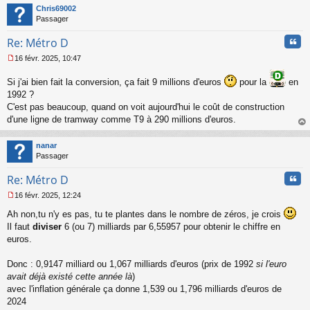
t
Chris69002
Passager
Cita
Re: Métro D
16 févr. 2025, 10:47
M
e
Si j'ai bien fait la conversion, ça fait 9 millions d'euros
pour la
en
s
1992 ?
s
C'est pas beaucoup, quand on voit aujourd'hui le coût de construction
a
g
d'une ligne de tramway comme T9 à 290 millions d'euros.
e
au
n
t
nanar
o
Passager
n
l
Cita
Re: Métro D
u
16 févr. 2025, 12:24
M
Ah non,tu n'y es pas, tu te plantes dans le nombre de zéros, je crois
e
s
Il faut
diviser
6 (ou 7) milliards par 6,55957 pour obtenir le chiffre en
s
euros.
a
g
Donc : 0,9147 milliard ou 1,067 milliards d'euros (prix de 1992
si l'euro
e
avait déjà existé cette année là
)
n
o
avec l'inflation générale ça donne 1,539 ou 1,796 milliards d'euros de
n
2024
l