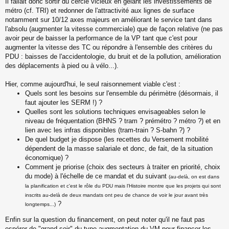
Il fallait donc sortir du cercle vicieux en gelant les investissements de
métro (cf. TRI) et redonner de l'attractivité aux lignes de surface
notamment sur 10/12 axes majeurs en améliorant le service tant dans
l'absolu (augmenter la vitesse commerciale) que de façon relative (ne pas
avoir peur de baisser la performance de la VP tant que c'est pour
augmenter la vitesse des TC ou répondre à l'ensemble des critères du
PDU : baisses de l'accidentologie, du bruit et de la pollution, amélioration
des déplacements à pied ou à vélo...).
Hier, comme aujourd'hui, le seul raisonnement viable c'est :
Quels sont les besoins sur l'ensemble du périmètre (désormais, il
faut ajouter les SERM !) ?
Quelles sont les solutions techniques envisageables selon le
niveau de fréquentation (BHNS ? tram ? prémétro ? métro ?) et en
lien avec les infras disponibles (tram-train ? S-bahn ?) ?
De quel budget je dispose (les recettes du Versement mobilité
dépendent de la masse salariale et donc, de fait, de la situation
économique) ?
Comment je priorise (choix des secteurs à traiter en priorité, choix
du mode) à l'échelle de ce mandat et du suivant
(au-delà, on est dans
la planification et c'est le rôle du PDU mais l'Histoire montre que les projets qui sont
inscrits au-delà de deux mandats ont peu de chance de voir le jour avant très
?
longtemps...)
Enfin sur la question du financement, on peut noter qu'il ne faut pas
espérer de "grand soir" du type augmentation du VM pour financer les