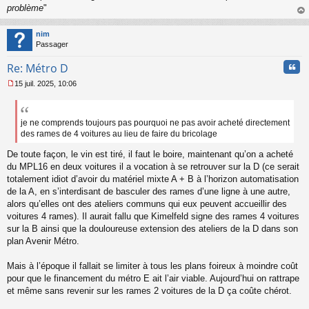
problème
"
au
t
nim
Passager
Cita
Re: Métro D
15 juil. 2025, 10:06
M
e
s
s
je ne comprends toujours pas pourquoi ne pas avoir acheté directement
a
des rames de 4 voitures au lieu de faire du bricolage
g
e
De toute façon, le vin est tiré, il faut le boire, maintenant qu’on a acheté
n
du MPL16 en deux voitures il a vocation à se retrouver sur la D (ce serait
o
totalement idiot d’avoir du matériel mixte A + B à l’horizon automatisation
n
de la A, en s’interdisant de basculer des rames d’une ligne à une autre,
l
alors qu’elles ont des ateliers communs qui eux peuvent accueillir des
u
voitures 4 rames). Il aurait fallu que Kimelfeld signe des rames 4 voitures
sur la B ainsi que la douloureuse extension des ateliers de la D dans son
plan Avenir Métro.
Mais à l’époque il fallait se limiter à tous les plans foireux à moindre coût
pour que le financement du métro E ait l’air viable. Aujourd’hui on rattrape
et même sans revenir sur les rames 2 voitures de la D ça coûte chérot.