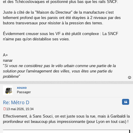
o
et des Tchécoslovaques et positionné plus bas que les rails SNCF.
n
l
Juste à côté de la "Maison du Directeur" de la manufacture c'est
u
tellement profond que les parois ont été étayées à 2 niveaux par des
butons transversaux pour résister à la pression des terres.
Évidemment creuser sous les VF a été plutôt complexe : La SNCF
n'aime pas qu'on déstabilise ses voies.
A+
nanar
"
Si vous ne considérez pas le vélo urbain comme une partie de la
solution pour l'aménagement des villes, vous êtes une partie du
problème
"
au
t
xouxo
Passager
Cita
Re: Métro D
13 mai 2026, 15:34
M
Effectivement, à Sans Souci, on est juste sous la rue, mais à Garibaldi la
e
s
pronfondeur est beaucoup plus impressionnante (pour Lyon en tout cas) !
s
a