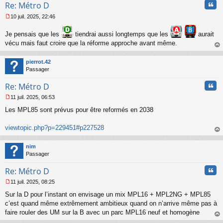
Cita
Re: Métro D
10 juil. 2025, 22:46
M
e
Je pensais que les
tiendrai aussi longtemps que les
aurait
s
vécu mais faut croire que la réforme approche avant même.
s
a
au
g
t
pierrot.42
e
Passager
n
o
Cita
Re: Métro D
n
l
11 juil. 2025, 06:53
M
u
Les MPL85 sont prévus pour être reformés en 2038
e
s
s
viewtopic.php?p=229451#p227528
a
au
g
t
nim
e
Passager
n
o
Cita
Re: Métro D
n
l
11 juil. 2025, 08:25
u
M
Sur la D pour l’instant on envisage un mix MPL16 + MPL2NG + MPL85
e
s
c’est quand même extrêmement ambitieux quand on n’arrive même pas à
s
faire rouler des UM sur la B avec un parc MPL16 neuf et homogène
a
au