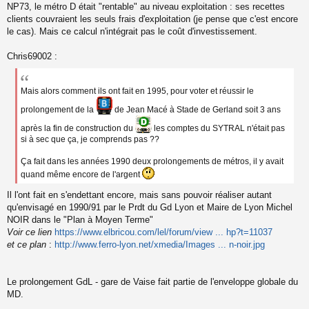
s
NP73, le métro D était "rentable" au niveau exploitation : ses recettes
a
clients couvraient les seuls frais d'exploitation (je pense que c'est encore
g
le cas). Mais ce calcul n'intégrait pas le coût d'investissement.
e
n
o
Chris69002 :
n
l
u
Mais alors comment ils ont fait en 1995, pour voter et réussir le
prolongement de la
de Jean Macé à Stade de Gerland soit 3 ans
après la fin de construction du
les comptes du SYTRAL n'était pas
si à sec que ça, je comprends pas ??
Ça fait dans les années 1990 deux prolongements de métros, il y avait
quand même encore de l'argent
Il l'ont fait en s'endettant encore, mais sans pouvoir réaliser autant
qu'envisagé en 1990/91 par le Prdt du Gd Lyon et Maire de Lyon Michel
NOIR dans le "Plan à Moyen Terme"
Voir ce lien
https://www.elbricou.com/lel/forum/view ... hp?t=11037
et ce plan
:
http://www.ferro-lyon.net/xmedia/Images ... n-noir.jpg
Le prolongement GdL - gare de Vaise fait partie de l'enveloppe globale du
MD.