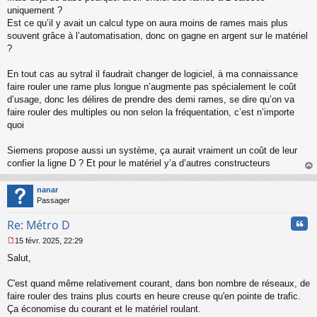
s
uniquement ?
s
Est ce qu’il y avait un calcul type on aura moins de rames mais plus
a
souvent grâce à l’automatisation, donc on gagne en argent sur le matériel
g
?
e
n
o
En tout cas au sytral il faudrait changer de logiciel, à ma connaissance
n
faire rouler une rame plus longue n’augmente pas spécialement le coût
l
d’usage, donc les délires de prendre des demi rames, se dire qu’on va
u
faire rouler des multiples ou non selon la fréquentation, c’est n’importe
quoi
Siemens propose aussi un système, ça aurait vraiment un coût de leur
confier la ligne D ? Et pour le matériel y’a d’autres constructeurs
au
t
nanar
Passager
Cita
Re: Métro D
15 févr. 2025, 22:29
M
Salut,
e
s
s
C'est quand même relativement courant, dans bon nombre de réseaux, de
a
faire rouler des trains plus courts en heure creuse qu'en pointe de trafic.
g
Ça économise du courant et le matériel roulant.
e