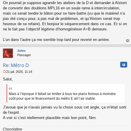
On pourrait je suppose agrandir les ateliers de la D et demander à Alstom
de convertir des doublons MPL16 en un seule rame à intercirculation,
mais ce serait tendre le bâton pour se faire battre (vu que le matériel n’a
pas été conçu pour, a pas mal de problèmes, et qu’Alstom serait trop
heureux de se refaire). Et bonjour le séquencement dans ce cas. Et si on
ne le fait pas l’objectif légitime d’homogénéiser A+B demeure.
L’un dans l’autre ça me semble trop tard pour revenir en arrière.
au
t
Jules
Passager
Cita
Re: Métro D
21 juil. 2025, 11:14
M
Salut,
e
s
s
a
Mais à l’époque il fallait se limiter à tous les plans foireux à moindre
g
coût pour que le financement du métro E ait l’air viable.
e
n
J'avoue que je n'avais jamais vu la chose sous cet angle, ça m'était sorti
o
de l'esprit.
n
A voir si c'est réellement plausible mais bon point, Nim.
l
u
Chocolatine