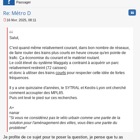
Passager
Cita
Re: Métro D
16 févr. 2025, 08:11
M
e
s
s
Salut,
a
g
C'est quand même relativement courant, dans bon nombre de réseaux,
e
de faire rouler des trains plus courts en heure creuse qu'en pointe de
n
trafic. Ça économise du courant et le matériel roulant.
o
Le coût élevé du système Maggaly a contraint à acquérir un parc
n
relativement restreint (72 caisses)
l
et donc à utiliser des trains
courts
pour respecter cette idée de fortes
u
fréquences.
Il y a une quinzaine d'années, le SYTRAL et Keolis-Lyon ont cherché
comment accoupler des MPL85.
Puis ont levé le pied sur ces recherches.
A+
nanar
"
Si vous ne considérez pas le vélo urbain comme une partie de la
solution pour l'aménagement des villes, vous êtes une partie du
problème
"
Je profite de ce sujet pour te poser la question, je pense que tu as