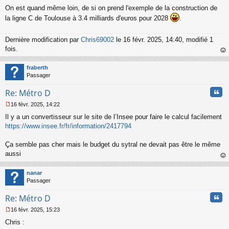
a
On est quand même loin, de si on prend l'exemple de la construction de
g
la ligne C de Toulouse à 3.4 milliards d'euros pour 2028
.
e
n
o
Dernière modification par
Chris69002
le 16 févr. 2025, 14:40, modifié 1
n
fois.
l
u
au
t
fraberth
Passager
Cita
Re: Métro D
16 févr. 2025, 14:22
M
Il y a un convertisseur sur le site de l’Insee pour faire le calcul facilement
e
s
https://www.insee.fr/fr/information/2417794
s
a
Ça semble pas cher mais le budget du sytral ne devait pas être le même
g
aussi
e
au
n
t
o
nanar
n
Passager
l
u
Cita
Re: Métro D
16 févr. 2025, 15:23
M
Chris :
e