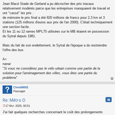
Jean Macé Stade de Gerland a pu décrocher des prix travaux
relativement modérés parce que les entreprises manquaient de travail et
ont "cassé" les prix :
de mémoire le prix final a été 820 millions de francs pour 2,3 km et 3
stations (125 millions d'euros aux prix de l'an 2000). C'était techniquement
une section facile.
Et les 11 ou 12 rames MPL75 utilisées sur le MB étaient en possession
du Sytral depuis 1981.
Mais du fait de son endettement, le Sytral de l'époque a du restreindre
l'offre des bus.
A+
nanar
"
Si vous ne considérez pas le vélo urbain comme une partie de la
solution pour l'aménagement des villes, vous êtes une partie du
problèm
e"
au
t
Chris69002
Passager
Cita
Re: Métro D
17 févr. 2025, 00:51
M
J'ai fait quelques recherches concernant le coût des prolongements
e