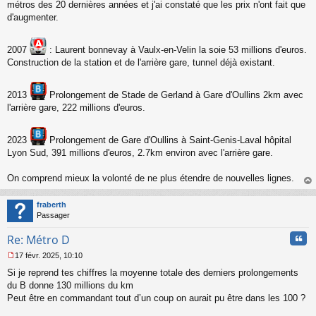
s
métros des 20 dernières années et j'ai constaté que les prix n'ont fait que
s
d'augmenter.
a
g
e
2007
: Laurent bonnevay à Vaulx-en-Velin la soie 53 millions d'euros.
n
Construction de la station et de l'arrière gare, tunnel déjà existant.
o
n
l
2013
Prolongement de Stade de Gerland à Gare d'Oullins 2km avec
u
l'arrière gare, 222 millions d'euros.
2023
Prolongement de Gare d'Oullins à Saint-Genis-Laval hôpital
Lyon Sud, 391 millions d'euros, 2.7km environ avec l'arrière gare.
On comprend mieux la volonté de ne plus étendre de nouvelles lignes.
au
t
fraberth
Passager
Cita
Re: Métro D
17 févr. 2025, 10:10
M
Si je reprend tes chiffres la moyenne totale des derniers prolongements
e
s
du B donne 130 millions du km
s
Peut être en commandant tout d’un coup on aurait pu être dans les 100 ?
a