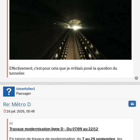
Effectivement, c'est pour cela que je m'étais posé la question du
tunnelier.
au
t
timerfuller1
Passager
Cita
Re: Métro D
16 juil. 2026, 00:48
M
e
s
s
Travaux modernisation ligne D - Du 07/09 au 22/12
a
g
En raison de travaux de modernisation, du
7 au 29 septembre
, les