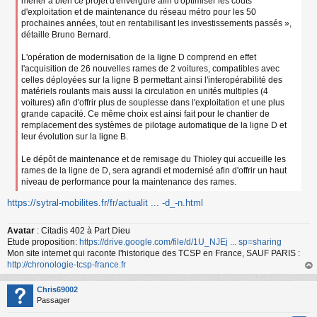
mener à bien ce projet d'envergure afin d'optimiser les coûts
d'exploitation et de maintenance du réseau métro pour les 50
prochaines années, tout en rentabilisant les investissements passés »,
détaille Bruno Bernard.
L'opération de modernisation de la ligne D comprend en effet
l'acquisition de 26 nouvelles rames de 2 voitures, compatibles avec
celles déployées sur la ligne B permettant ainsi l'interopérabilité des
matériels roulants mais aussi la circulation en unités multiples (4
voitures) afin d'offrir plus de souplesse dans l'exploitation et une plus
grande capacité. Ce même choix est ainsi fait pour le chantier de
remplacement des systèmes de pilotage automatique de la ligne D et
leur évolution sur la ligne B.
Le dépôt de maintenance et de remisage du Thioley qui accueille les
rames de la ligne de D, sera agrandi et modernisé afin d'offrir un haut
niveau de performance pour la maintenance des rames.
https://sytral-mobilites.fr/fr/actualit ... -d_-n.html
Avatar
: Citadis 402 à Part Dieu
Etude proposition:
https://drive.google.com/file/d/1U_NJEj ... sp=sharing
Mon site internet qui raconte l'historique des TCSP en France, SAUF PARIS :
http://chronologie-tcsp-france.fr
au
t
Chris69002
Passager