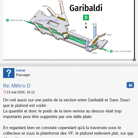
g
e
n
o
n
l
u
au
t
nanar
Passager
Cita
Re: Métro D
13 mai 2026, 16:12
M
On voit aussi sur une partie de la section entre Garibaldi et Sans Souci
e
s
que le plafond est voûté :
s
La quantité et donc le poids de la terre remise au dessus était trop
a
importants pour être supportés par une dalle plate.
g
e
En regardant bien on constate cependant qu'à la traversée sous le
n
o
collecteur et sous la plateforme des VF, le plafond redevient plat, sur qqs
n