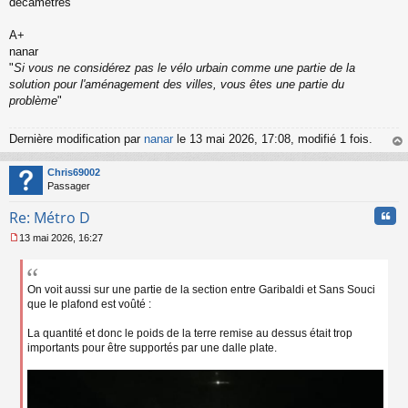
décamètres
l
u
A+
nanar
"
Si vous ne considérez pas le vélo urbain comme une partie de la
solution pour l'aménagement des villes, vous êtes une partie du
problème
"
Dernière modification par
nanar
le 13 mai 2026, 17:08, modifié 1 fois.
au
t
Chris69002
Passager
Cita
Re: Métro D
13 mai 2026, 16:27
M
e
s
s
On voit aussi sur une partie de la section entre Garibaldi et Sans Souci
a
que le plafond est voûté :
g
e
La quantité et donc le poids de la terre remise au dessus était trop
n
importants pour être supportés par une dalle plate.
o
n
l
u