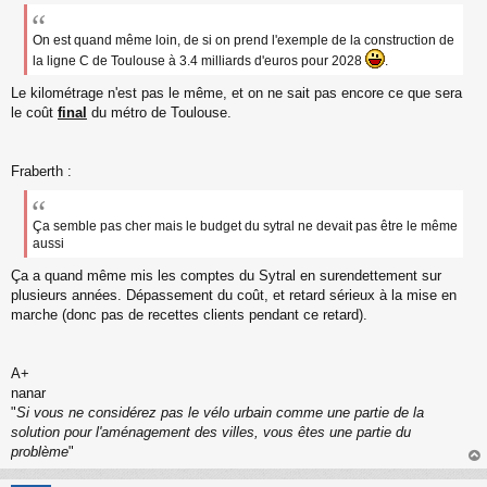
s
s
a
On est quand même loin, de si on prend l'exemple de la construction de
g
la ligne C de Toulouse à 3.4 milliards d'euros pour 2028
.
e
n
Le kilométrage n'est pas le même, et on ne sait pas encore ce que sera
o
le coût
final
du métro de Toulouse.
n
l
u
Fraberth :
Ça semble pas cher mais le budget du sytral ne devait pas être le même
aussi
Ça a quand même mis les comptes du Sytral en surendettement sur
plusieurs années. Dépassement du coût, et retard sérieux à la mise en
marche (donc pas de recettes clients pendant ce retard).
A+
nanar
"
Si vous ne considérez pas le vélo urbain comme une partie de la
solution pour l'aménagement des villes, vous êtes une partie du
problème
"
au