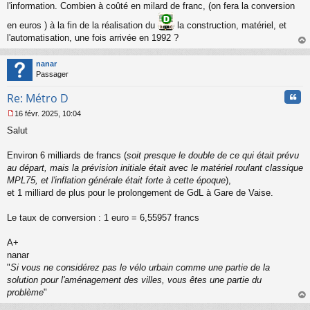
l'information. Combien à coûté en milard de franc, (on fera la conversion
en euros ) à la fin de la réalisation du
la construction, matériel, et
l'automatisation, une fois arrivée en 1992 ?
au
t
nanar
Passager
Cita
Re: Métro D
16 févr. 2025, 10:04
M
Salut
e
s
s
Environ 6 milliards de francs (
soit presque le double de ce qui était prévu
a
au départ, mais la prévision initiale était avec le matériel roulant classique
g
MPL75, et l'inflation générale était forte à cette époque
),
e
et 1 milliard de plus pour le prolongement de GdL à Gare de Vaise.
n
o
n
Le taux de conversion : 1 euro = 6,55957 francs
l
u
A+
nanar
"
Si vous ne considérez pas le vélo urbain comme une partie de la
solution pour l'aménagement des villes, vous êtes une partie du
problème
"
au