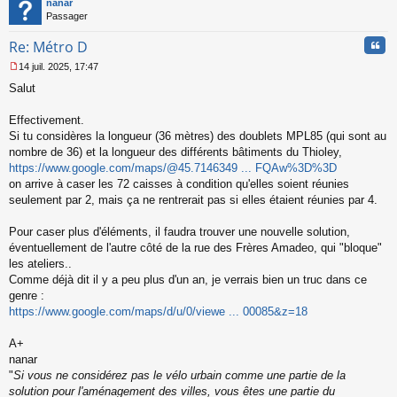
nanar
o
Passager
n
l
Cita
Re: Métro D
u
14 juil. 2025, 17:47
M
Salut
e
s
s
Effectivement.
a
Si tu considères la longueur (36 mètres) des doublets MPL85 (qui sont au
g
nombre de 36) et la longueur des différents bâtiments du Thioley,
e
https://www.google.com/maps/@45.7146349 ... FQAw%3D%3D
n
o
on arrive à caser les 72 caisses à condition qu'elles soient réunies
n
seulement par 2, mais ça ne rentrerait pas si elles étaient réunies par 4.
l
u
Pour caser plus d'éléments, il faudra trouver une nouvelle solution,
éventuellement de l'autre côté de la rue des Frères Amadeo, qui "bloque"
les ateliers..
Comme déjà dit il y a peu plus d'un an, je verrais bien un truc dans ce
genre :
https://www.google.com/maps/d/u/0/viewe ... 00085&z=18
A+
nanar
"
Si vous ne considérez pas le vélo urbain comme une partie de la
solution pour l'aménagement des villes, vous êtes une partie du