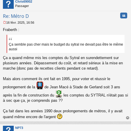
t
Chris69002
Passager
Cita
Re: Métro D
16 févr. 2025, 16:56
M
Fraberth :
e
s
s
a
Ça semble pas cher mais le budget du sytral ne devait pas être le même
g
aussi
e
n
Ça a quand même mis les comptes du Sytral en surendettement sur
o
plusieurs années. Dépassement du coût, et retard sérieux à la mise en
n
marche (donc pas de recettes clients pendant ce retard).
l
u
Mais alors comment ils ont fait en 1995, pour voter et réussir le
prolongement de la
de Jean Macé à Stade de Gerland soit 3 ans
après la fin de construction du
les comptes du SYTRAL n'était pas si
à sec que ça, je comprends pas ??
Ça fait dans les années 1990 deux prolongements de métros, il y avait
quand même encore de l'argent
au
t
NP73