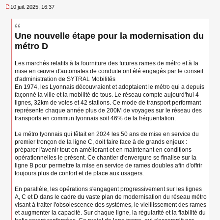
10 juil. 2025, 16:37
M
e
s
Une nouvelle étape pour la modernisation du
s
a
métro D
g
e
Les marchés relatifs à la fourniture des futures rames de métro et à la
n
mise en œuvre d'automates de conduite ont été engagés par le conseil
o
n
d'administration de SYTRAL Mobilités
l
En 1974, les Lyonnais découvraient et adoptaient le métro qui a depuis
u
façonné la ville et la mobilité de tous. Le réseau compte aujourd'hui 4
lignes, 32km de voies et 42 stations. Ce mode de transport performant
représente chaque année plus de 200M de voyages sur le réseau des
transports en commun lyonnais soit 46% de la fréquentation.
Le métro lyonnais qui fêtait en 2024 les 50 ans de mise en service du
premier tronçon de la ligne C, doit faire face à de grands enjeux :
préparer l'avenir tout en améliorant et en maintenant en conditions
opérationnelles le présent. Ce chantier d'envergure se finalise sur la
ligne B pour permettre la mise en service de rames doubles afin d'offrir
toujours plus de confort et de place aux usagers.
En parallèle, les opérations s'engagent progressivement sur les lignes
A, C et D dans le cadre du vaste plan de modernisation du réseau métro
visant à traiter l'obsolescence des systèmes, le vieillissement des rames
et augmenter la capacité. Sur chaque ligne, la régularité et la fiabilité du