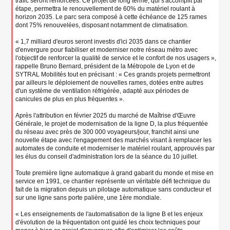
trafic seront renforcées. Ce projet de long terme, qui s'accomplit par
étape, permettra le renouvellement de 60% du matériel roulant à
horizon 2035. Le parc sera composé à cette échéance de 125 rames
dont 75% renouvelées, disposant notamment de climatisation.
« 1,7 milliard d'euros seront investis d'ici 2035 dans ce chantier
d'envergure pour fiabiliser et moderniser notre réseau métro avec
l'objectif de renforcer la qualité de service et le confort de nos usagers »,
rappelle Bruno Bernard, président de la Métropole de Lyon et de
SYTRAL Mobilités tout en précisant : « Ces grands projets permettront
par ailleurs le déploiement de nouvelles rames, dotées entre autres
d'un système de ventilation réfrigérée, adapté aux périodes de
canicules de plus en plus fréquentes ».
Après l'attribution en février 2025 du marché de Maîtrise d'Œuvre
Générale, le projet de modernisation de la ligne D, la plus fréquentée
du réseau avec près de 300 000 voyageurs/jour, franchit ainsi une
nouvelle étape avec l'engagement des marchés visant à remplacer les
automates de conduite et moderniser le matériel roulant, approuvés par
les élus du conseil d'administration lors de la séance du 10 juillet.
Toute première ligne automatique à grand gabarit du monde et mise en
service en 1991, ce chantier représente un véritable défi technique du
fait de la migration depuis un pilotage automatique sans conducteur et
sur une ligne sans porte palière, une 1ère mondiale.
« Les enseignements de l'automatisation de la ligne B et les enjeux
d'évolution de la fréquentation ont guidé les choix techniques pour