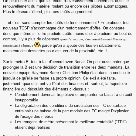
On peut noter aussi que les coûts d'investissement concernent aussi le
renouvellement du matériel roulant ou encore des pilotes automatiques.
Plus le réseau s'étend, plus ces coûts augmentent.
... et c'est sans compter les coûts de fonctionnement ! En pratique, tout
nouveau TCSP s'accompagne d'un renforcement d'offre. On constate
donc que même si l'offre produite coûte moins cher à produire, au bout du
compte, il y a plus de dépenses
(pour l'anecdote, c'est aussi Bernard Rivalta qui
parce qu'on a ajouté des bus en rabattement,
l'expliquait à l'époque
)
maintenu des dessertes pour assurer de la proximité, etc. !
Sur le métro B, tout à fait d'accord avec Nanar. On peut aussi noter que
prolonger la B est une décision de transition entre les deux mandats. La
nouvelle équipe Raymond Barre / Christian Philip était dans la continuité
jusqu'à ce qu'elle se fasse sa propre opinion. Celle-ci a été faite,
justement, quand ils ont vu l'état des finances et, surtout, la trajectoire
financière qui découlait des éléments ci-dessus :
L'endettement devenait trop élevé et emprunter se faisait à un coût
insupportable
La dégradation des conditions de circulation des TC de surface
entrainait une baisse de la part modale des TC malgré l'explosion
de l'usage des métros
Les tronçons de métro présentant la meilleure rentabilité ("TRI")
étaient déjà réalisés