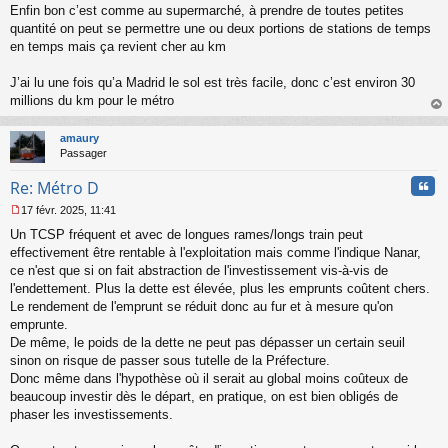
g
Enfin bon c’est comme au supermarché, à prendre de toutes petites
e
quantité on peut se permettre une ou deux portions de stations de temps
n
o
en temps mais ça revient cher au km
n
l
J’ai lu une fois qu’a Madrid le sol est très facile, donc c’est environ 30
u
millions du km pour le métro
au
t
amaury
Passager
Cita
Re: Métro D
17 févr. 2025, 11:41
M
Un TCSP fréquent et avec de longues rames/longs train peut
e
s
effectivement être rentable à l'exploitation mais comme l'indique Nanar,
s
ce n'est que si on fait abstraction de l'investissement vis-à-vis de
a
l'endettement. Plus la dette est élevée, plus les emprunts coûtent chers.
g
Le rendement de l'emprunt se réduit donc au fur et à mesure qu'on
e
emprunte.
n
o
De même, le poids de la dette ne peut pas dépasser un certain seuil
n
sinon on risque de passer sous tutelle de la Préfecture.
l
Donc même dans l'hypothèse où il serait au global moins coûteux de
u
beaucoup investir dès le départ, en pratique, on est bien obligés de
phaser les investissements.