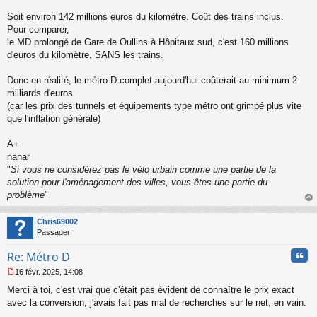
u
Soit environ 142 millions euros du kilomètre. Coût des trains inclus.
Pour comparer,
le MD prolongé de Gare de Oullins à Hôpitaux sud, c'est 160 millions
d'euros du kilomètre, SANS les trains.
Donc en réalité, le métro D complet aujourd'hui coûterait au minimum 2
milliards d'euros
(car les prix des tunnels et équipements type métro ont grimpé plus vite
que l'inflation générale)
A+
nanar
"
Si vous ne considérez pas le vélo urbain comme une partie de la
solution pour l'aménagement des villes, vous êtes une partie du
problème
"
au
t
Chris69002
Passager
Cita
Re: Métro D
16 févr. 2025, 14:08
M
Merci à toi, c'est vrai que c'était pas évident de connaître le prix exact
e
s
avec la conversion, j'avais fait pas mal de recherches sur le net, en vain.
s