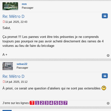
g
t
mm
e
Passager
n
o
Cita
Re: Métro D
n
l
11 juil. 2025, 22:43
u
M
Salut,
e
s
s
Ça promet !!! Les pannes vont être très présentes je ne comprends
a
toujours pas pourquoi ne pas avoir acheté directement des rames de 4
g
voitures au lieu de faire du bricolage
e
n
o
A +
n
au
l
t
sebac22
u
Passager
Cita
Re: Métro D
14 juil. 2025, 15:12
M
À priori, ce serait une question d’ateliers qui ne sont pas extensibles
e
s
s
a
J’erre sur les lignes
g
e
au
n
t