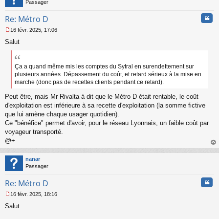
Passager
Cita
Re: Métro D
16 févr. 2025, 17:06
M
Salut
e
s
s
a
Ça a quand même mis les comptes du Sytral en surendettement sur
g
plusieurs années. Dépassement du coût, et retard sérieux à la mise en
e
marche (donc pas de recettes clients pendant ce retard).
n
o
Peut être, mais Mr Rivalta à dit que le Métro D était rentable, le coût
n
d'exploitation est inférieure à sa recette d'exploitation (la somme fictive
l
que lui amène chaque usager quotidien).
u
Ce "bénéfice" permet d'avoir, pour le réseau Lyonnais, un faible coût par
voyageur transporté.
@+
au
t
nanar
Passager
Cita
Re: Métro D
16 févr. 2025, 18:16
M
Salut
e
s