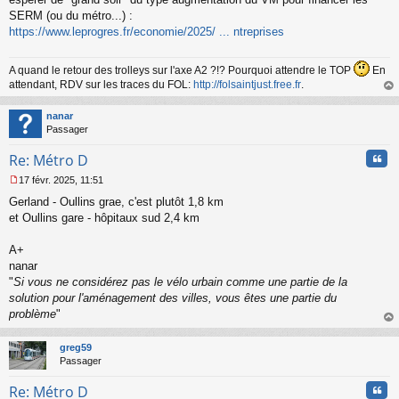
SERM (ou du métro...) :
https://www.leprogres.fr/economie/2025/ ... ntreprises
A quand le retour des trolleys sur l'axe A2 ?!? Pourquoi attendre le TOP
En
attendant, RDV sur les traces du FOL:
http://folsaintjust.free.fr
.
au
t
nanar
Passager
Cita
Re: Métro D
17 févr. 2025, 11:51
M
Gerland - Oullins grae, c'est plutôt 1,8 km
e
s
et Oullins gare - hôpitaux sud 2,4 km
s
a
A+
g
nanar
e
"
Si vous ne considérez pas le vélo urbain comme une partie de la
n
o
solution pour l'aménagement des villes, vous êtes une partie du
n
problème
"
l
au
u
t
greg59
Passager
Cita
Re: Métro D