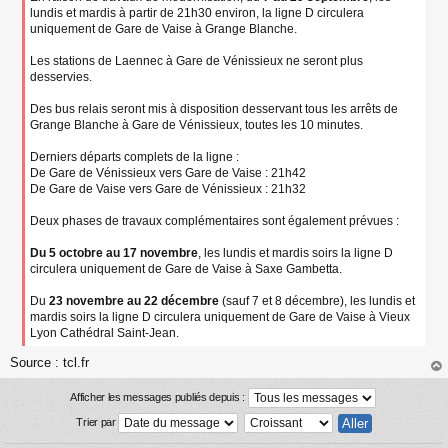
e
lundis et mardis à partir de 21h30 environ, la ligne D circulera
n
uniquement de Gare de Vaise à Grange Blanche.
o
n
Les stations de Laennec à Gare de Vénissieux ne seront plus
l
desservies.
u
Des bus relais seront mis à disposition desservant tous les arrêts de
Grange Blanche à Gare de Vénissieux, toutes les 10 minutes.
Derniers départs complets de la ligne :
De Gare de Vénissieux vers Gare de Vaise : 21h42
De Gare de Vaise vers Gare de Vénissieux : 21h32
Deux phases de travaux complémentaires sont également prévues :
Du 5 octobre au 17 novembre
, les lundis et mardis soirs la ligne D
circulera uniquement de Gare de Vaise à Saxe Gambetta.
Du
23 novembre au 22 décembre
(sauf 7 et 8 décembre), les lundis et
mardis soirs la ligne D circulera uniquement de Gare de Vaise à Vieux
Lyon Cathédral Saint-Jean.
Source : tcl.fr
au
t
Afficher les messages publiés depuis :
Trier par