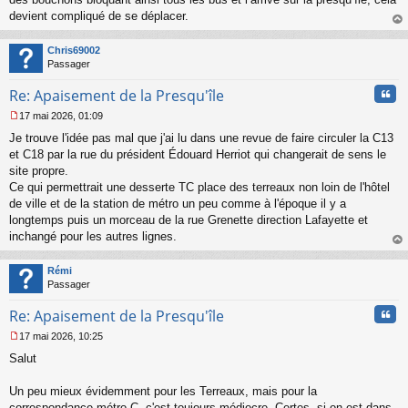
devient compliqué de se déplacer.
au
t
Chris69002
Passager
Cita
Re: Apaisement de la Presqu'île
17 mai 2026, 01:09
M
Je trouve l'idée pas mal que j'ai lu dans une revue de faire circuler la C13
e
s
et C18 par la rue du président Édouard Herriot qui changerait de sens le
s
site propre.
a
Ce qui permettrait une desserte TC place des terreaux non loin de l'hôtel
g
de ville et de la station de métro un peu comme à l'époque il y a
e
longtemps puis un morceau de la rue Grenette direction Lafayette et
n
o
inchangé pour les autres lignes.
n
au
l
t
Rémi
u
Passager
Cita
Re: Apaisement de la Presqu'île
17 mai 2026, 10:25
M
Salut
e
s
s
Un peu mieux évidemment pour les Terreaux, mais pour la
a
correspondance métro C, c'est toujours médiocre. Certes, si on est dans