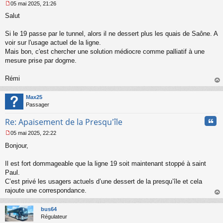
05 mai 2025, 21:26
M
Salut
e
s
s
Si le 19 passe par le tunnel, alors il ne dessert plus les quais de Saône. A
a
voir sur l'usage actuel de la ligne.
g
Mais bon, c'est chercher une solution médiocre comme palliatif à une
e
mesure prise par dogme.
n
o
n
Rémi
l
au
u
t
Max25
Passager
Cita
Re: Apaisement de la Presqu'île
05 mai 2025, 22:22
M
Bonjour,
e
s
s
Il est fort dommageable que la ligne 19 soit maintenant stoppé à saint
a
Paul.
g
C’est privé les usagers actuels d’une dessert de la presqu’île et cela
e
rajoute une correspondance.
n
o
au
n
t
bus64
l
Régulateur
u