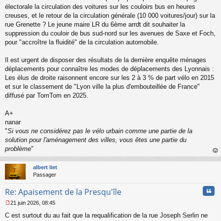
u
électorale la circulation des voitures sur les couloirs bus en heures
creuses, et le retour de la circulation générale (10 000 voitures/jour) sur la
rue Grenette ? Le jeune maire LR du 6ème arrdt dit souhaiter la
suppression du couloir de bus sud-nord sur les avenues de Saxe et Foch,
pour "accroître la fluidité" de la circulation automobile.
Il est urgent de disposer des résultats de la dernière enquête ménages
déplacements pour connaître les modes de déplacements des Lyonnais :
Les élus de droite raisonnent encore sur les 2 à 3 % de part vélo en 2015
et sur le classement de "Lyon ville la plus d'embouteillée de France"
diffusé par TomTom en 2025.
A+
nanar
"
Si vous ne considérez pas le vélo urbain comme une partie de la
solution pour l'aménagement des villes, vous êtes une partie du
problème
"
au
t
albert liet
Passager
Cita
Re: Apaisement de la Presqu'île
21 juin 2026, 08:45
M
C est surtout du au fait que la requalification de la rue Joseph Serlin ne
e