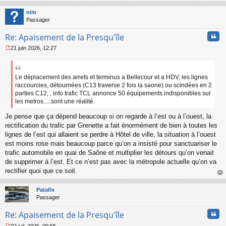
au
t
nim
Passager
Cita
Re: Apaisement de la Presqu'île
21 juin 2026, 12:27
M
e
s
s
Le déplacement des arrets et terminus a Bellecour et a HDV, les lignes
a
raccourcies, détournées (C13 traverse 2 fois la saone) ou scindées en 2
g
parties C12, , info trafic TCL annonce 50 équipements indisponibles sur
e
les metros.....sont une réalité.
n
o
Je pense que ça dépend beaucoup si on regarde à l’est ou à l’ouest, la
n
rectification du trafic par Grenette a fait énormément de bien à toutes les
l
lignes de l’est qui allaient se perdre à Hôtel de ville, la situation à l’ouest
u
est moins rose mais beaucoup parce qu’on a insisté pour sanctuariser le
trafic automobile en quai de Saône et multiplier les détours qu’on venait
de supprimer à l’est. Et ce n’est pas avec la métropole actuelle qu’on va
rectifier quoi que ce soit.
au
t
Patafix
Passager
Cita
Re: Apaisement de la Presqu'île
02 juil. 2026, 09:55