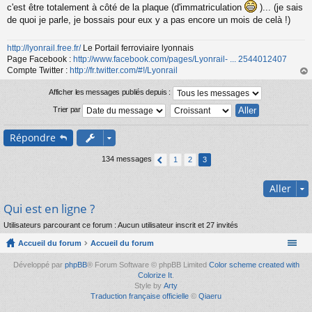
s
c'est être totalement à côté de la plaque (d'immatriculation
)... (je sais
a
de quoi je parle, je bossais pour eux y a pas encore un mois de celà !)
g
e
n
http://lyonrail.free.fr/
Le Portail ferroviaire lyonnais
o
Page Facebook :
http://www.facebook.com/pages/Lyonrail- ... 2544012407
n
Compte Twitter :
http://fr.twitter.com/#!/Lyonrail
l
au
u
t
Afficher les messages publiés depuis :
Trier par
Répondre
134 messages
1
2
3
Aller
Qui est en ligne ?
Utilisateurs parcourant ce forum : Aucun utilisateur inscrit et 27 invités
Accueil du forum
Accueil du forum
Développé par
phpBB
® Forum Software © phpBB Limited
Color scheme created with
Colorize It
.
Style by
Arty
Traduction française officielle
©
Qiaeru