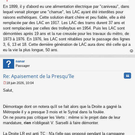
e
n
En 1899, il y d'abord eu une alimentation électrique par "caniveau", dans
o
lequel venait plonger une "charrue", les LAC ayant été interdites pour
n
raisons esthétiques. Cette solution étant chère et peu fiable, elle a été
l
remplacée par des LAC en 1917. Les LAC des trams durent 37 ans et
u
sont remplacées par celles des trolleybus en 1954. Puis les LAC sont
démontées après 19 ans et la rue creusée pour les travaux du métro, de
1973 à 1976. En 1976, les LAC sont rétablies pour le passage des lignes
3, 6, 13 et 18. Cette dernière génération de LAC aura donc été celle qui a
eu la vie la plus longue, 50 ans.
au
t
nanar
Passager
Cita
Re: Apaisement de la Presqu'île
18 juin 2026, 10:04
M
Salut,
e
s
s
a
Démontage dont on notera qu'il se fait alors que la Droite a gagné la
g
Métropole il y a presque 3 mois et le Sytral dans la foulée.
e
On ne pourra pas critiquer les Verts : même si le projet date de leur
n
o
mandature,
rien
n'obligeait V. Sarselli à faire démonter.
n
l
La Droite LR est anti TC : N'a t'elle pas proposé pendant la campagne