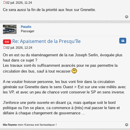
02 juil. 2026, 11:24
M
Ce sera aussi la fin de la priorité aux feux sur Grenette.
e
s
s
au
a
t
Patafix
g
Passager
e
n
Cita
Re: Apaisement de la Presqu'île
o
n
02 juil. 2026, 12:24
l
M
u
On en est ou du réaménagement de la rue Joseph Serlin, évoquée plus
e
s
haut dans ce sujet ?
s
Les travaux sont-ils suffisamment avancés pour ne pas permettre la
a
circulation des bus, sauf à tout recasser
g
e
A ne vouloir froisser personne, les bus vont finir dans la circulation
n
o
générale sur Grenette dans le sens Ouest > Est sur une voie mêlés avec
n
les VP, et avec un peu de chance vont conserver le SP en sens inverse.
l
u
J'enfonce une porte ouverte en disant ça, mais quelque soit le bord
politique ou l'on se place, ca commence à (très) mal passer le faire et
défaire à chaque changement de gouvernance ...
Ma Toyota
mon Karosa est fantastique !
au