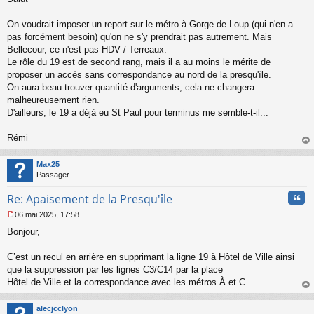
s
s
On voudrait imposer un report sur le métro à Gorge de Loup (qui n'en a
a
pas forcément besoin) qu'on ne s'y prendrait pas autrement. Mais
g
Bellecour, ce n'est pas HDV / Terreaux.
e
Le rôle du 19 est de second rang, mais il a au moins le mérite de
n
o
proposer un accès sans correspondance au nord de la presqu'île.
n
On aura beau trouver quantité d'arguments, cela ne changera
l
malheureusement rien.
u
D'ailleurs, le 19 a déjà eu St Paul pour terminus me semble-t-il...
Rémi
au
t
Max25
Passager
Cita
Re: Apaisement de la Presqu'île
06 mai 2025, 17:58
M
Bonjour,
e
s
s
C’est un recul en arrière en supprimant la ligne 19 à Hôtel de Ville ainsi
a
que la suppression par les lignes C3/C14 par la place
g
Hôtel de Ville et la correspondance avec les métros À et C.
e
au
n
t
o
alecjcclyon