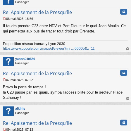
n
Passager
l
u
Cita
Re: Apaisement de la Presqu'île
06 mai 2025, 18:56
M
Il faudra prendre C23 entre HDV et Part Dieu sur le quai Jean Moulin. Ce
e
s
qui permettra aux bus de tracer tout droit par Grenette.
s
a
Proposition réseau tramway Lyon 2030 :
g
https://www.google.com/maps/d/viewer?mi ... 00005&z=11
e
n
au
o
t
yanns040586
n
Passager
l
u
Cita
Re: Apaisement de la Presqu'île
07 mai 2025, 07:22
M
Bravo la perte de temps !
e
s
la C23 passe par les quais, sympa l'accessibilité pour le secteur Place
s
Sathonay !
a
au
g
t
alkihis
e
Passager
n
o
Cita
Re: Apaisement de la Presqu'île
n
l
09 mai 2025, 07:13