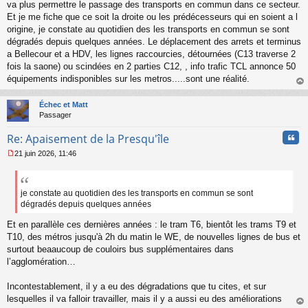
s
va plus permettre le passage des transports en commun dans ce secteur.
s
Et je me fiche que ce soit la droite ou les prédécesseurs qui en soient a l
a
origine, je constate au quotidien des les transports en commun se sont
g
dégradés depuis quelques années. Le déplacement des arrets et terminus
e
a Bellecour et a HDV, les lignes raccourcies, détournées (C13 traverse 2
n
o
fois la saone) ou scindées en 2 parties C12, , info trafic TCL annonce 50
n
équipements indisponibles sur les metros.....sont une réalité.
l
au
u
t
Échec et Matt
Passager
Cita
Re: Apaisement de la Presqu'île
21 juin 2026, 11:46
M
e
s
s
je constate au quotidien des les transports en commun se sont
a
dégradés depuis quelques années
g
e
Et en parallèle ces dernières années : le tram T6, bientôt les trams T9 et
n
T10, des métros jusqu'à 2h du matin le WE, de nouvelles lignes de bus et
o
surtout beaaucoup de couloirs bus supplémentaires dans
n
l’agglomération…
l
u
Incontestablement, il y a eu des dégradations que tu cites, et sur
lesquelles il va falloir travailler, mais il y a aussi eu des améliorations