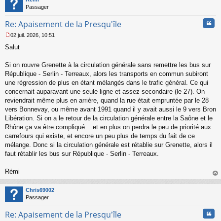
Passager
Cita
Re: Apaisement de la Presqu'île
02 juil. 2026, 10:51
M
Salut
e
s
s
Si on rouvre Grenette à la circulation générale sans remettre les bus sur
a
République - Serlin - Terreaux, alors les transports en commun subiront
g
une régression de plus en étant mélangés dans le trafic général. Ce qui
e
concernait auparavant une seule ligne et assez secondaire (le 27). On
n
o
reviendrait même plus en arrière, quand la rue était empruntée par le 28
n
vers Bonnevay, ou même avant 1991 quand il y avait aussi le 9 vers Bron
l
Libération. Si on a le retour de la circulation générale entre la Saône et le
u
Rhône ça va être compliqué... et en plus on perdra le peu de priorité aux
carrefours qui existe, et encore un peu plus de temps du fait de ce
mélange. Donc si la circulation générale est rétablie sur Grenette, alors il
faut rétablir les bus sur République - Serlin - Terreaux.
Rémi
au
t
Chris69002
Passager
Cita
Re: Apaisement de la Presqu'île