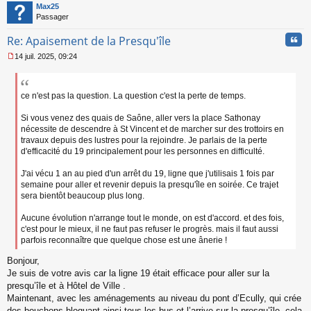
t
Max25
u
Passager
Cita
Re: Apaisement de la Presqu'île
14 juil. 2025, 09:24
M
e
s
s
ce n'est pas la question. La question c'est la perte de temps.
a
g
Si vous venez des quais de Saône, aller vers la place Sathonay
e
nécessite de descendre à St Vincent et de marcher sur des trottoirs en
n
travaux depuis des lustres pour la rejoindre. Je parlais de la perte
o
d'efficacité du 19 principalement pour les personnes en difficulté.
n
l
J'ai vécu 1 an au pied d'un arrêt du 19, ligne que j'utilisais 1 fois par
u
semaine pour aller et revenir depuis la presqu'île en soirée. Ce trajet
sera bientôt beaucoup plus long.
Aucune évolution n'arrange tout le monde, on est d'accord. et des fois,
c'est pour le mieux, il ne faut pas refuser le progrès. mais il faut aussi
parfois reconnaître que quelque chose est une ânerie !
Bonjour,
Je suis de votre avis car la ligne 19 était efficace pour aller sur la
presqu’île et à Hôtel de Ville .
Maintenant, avec les aménagements au niveau du pont d’Ecully, qui crée
des bouchons bloquant ainsi tous les bus et l’arrive sur la presqu’île, cela