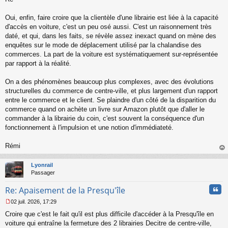
s
s
Oui, enfin, faire croire que la clientèle d'une librairie est liée à la capacité
a
d'accès en voiture, c'est un peu osé aussi. C'est un raisonnement très
g
daté, et qui, dans les faits, se révèle assez inexact quand on mène des
e
enquêtes sur le mode de déplacement utilisé par la chalandise des
n
o
commerces. La part de la voiture est systématiquement sur-représentée
n
par rapport à la réalité.
l
u
On a des phénomènes beaucoup plus complexes, avec des évolutions
structurelles du commerce de centre-ville, et plus largement d'un rapport
entre le commerce et le client. Se plaindre d'un côté de la disparition du
commerce quand on achète un livre sur Amazon plutôt que d'aller le
commander à la librairie du coin, c'est souvent la conséquence d'un
fonctionnement à l'impulsion et une notion d'immédiateté.
Rémi
au
t
Lyonrail
Passager
Cita
Re: Apaisement de la Presqu'île
02 juil. 2026, 17:29
M
Croire que c'est le fait qu'il est plus difficile d'accéder à la Presqu'île en
e
s
voiture qui entraîne la fermeture des 2 librairies Decitre de centre-ville,