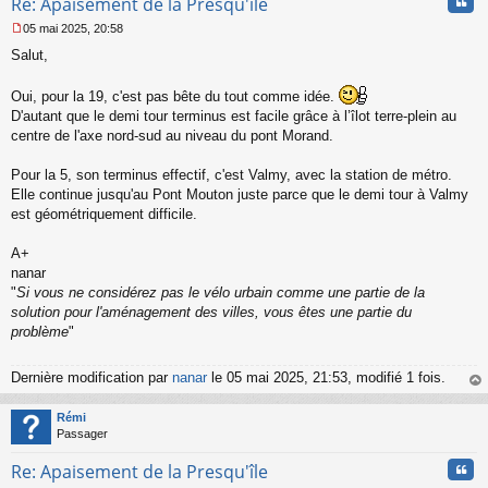
Cita
Re: Apaisement de la Presqu'île
05 mai 2025, 20:58
M
Salut,
e
s
s
Oui, pour la 19, c'est pas bête du tout comme idée.
a
D'autant que le demi tour terminus est facile grâce à l’îlot terre-plein au
g
centre de l'axe nord-sud au niveau du pont Morand.
e
n
o
Pour la 5, son terminus effectif, c'est Valmy, avec la station de métro.
n
Elle continue jusqu'au Pont Mouton juste parce que le demi tour à Valmy
l
est géométriquement difficile.
u
A+
nanar
"
Si vous ne considérez pas le vélo urbain comme une partie de la
solution pour l'aménagement des villes, vous êtes une partie du
problème
"
Dernière modification par
nanar
le 05 mai 2025, 21:53, modifié 1 fois.
au
t
Rémi
Passager
Cita
Re: Apaisement de la Presqu'île