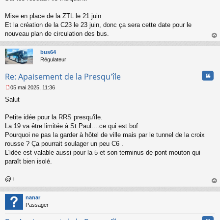
s
s
Mise en place de la ZTL le 21 juin
a
Et la création de la C23 le 23 juin, donc ça sera cette date pour le
g
nouveau plan de circulation des bus.
e
au
n
t
o
bus64
n
Régulateur
l
u
Cita
Re: Apaisement de la Presqu'île
05 mai 2025, 11:36
M
Salut
e
s
s
Petite idée pour la RRS presqu'île.
a
La 19 va être limitée à St Paul....ce qui est bof
g
Pourquoi ne pas la garder à hôtel de ville mais par le tunnel de la croix
e
rousse ? Ça pourrait soulager un peu C6 .
n
o
L'idée est valable aussi pour la 5 et son terminus de pont mouton qui
n
paraît bien isolé.
l
u
@+
au
t
nanar
Passager