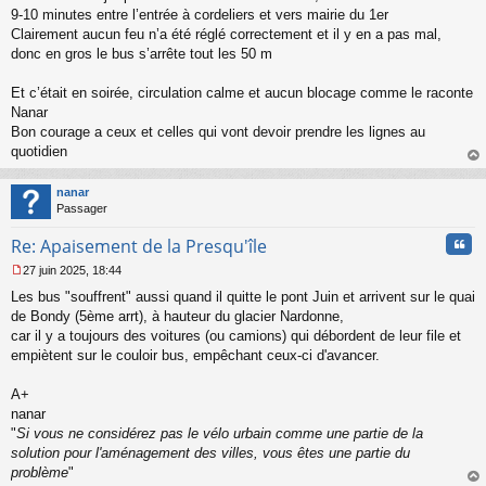
a
9-10 minutes entre l’entrée à cordeliers et vers mairie du 1er
g
Clairement aucun feu n’a été réglé correctement et il y en a pas mal,
e
donc en gros le bus s’arrête tout les 50 m
n
o
n
Et c’était en soirée, circulation calme et aucun blocage comme le raconte
l
Nanar
u
Bon courage a ceux et celles qui vont devoir prendre les lignes au
quotidien
au
t
nanar
Passager
Cita
Re: Apaisement de la Presqu'île
27 juin 2025, 18:44
M
Les bus "souffrent" aussi quand il quitte le pont Juin et arrivent sur le quai
e
s
de Bondy (5ème arrt), à hauteur du glacier Nardonne,
s
car il y a toujours des voitures (ou camions) qui débordent de leur file et
a
empiètent sur le couloir bus, empêchant ceux-ci d'avancer.
g
e
A+
n
o
nanar
n
"
Si vous ne considérez pas le vélo urbain comme une partie de la
l
solution pour l'aménagement des villes, vous êtes une partie du
u
problème
"