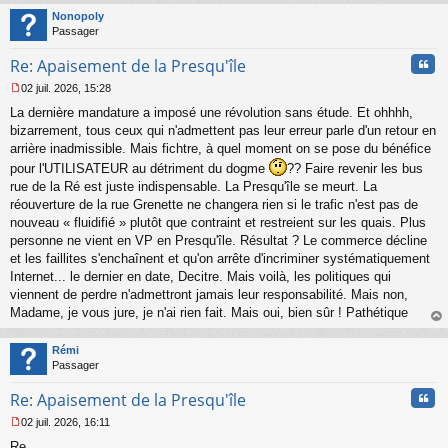
t
Nonopoly
Passager
Cita
Re: Apaisement de la Presqu'île
02 juil. 2026, 15:28
M
La dernière mandature a imposé une révolution sans étude. Et ohhhh,
e
s
bizarrement, tous ceux qui n'admettent pas leur erreur parle d'un retour en
s
arrière inadmissible. Mais fichtre, à quel moment on se pose du bénéfice
a
pour l'UTILISATEUR au détriment du dogme
?? Faire revenir les bus
g
rue de la Ré est juste indispensable. La Presqu'île se meurt. La
e
réouverture de la rue Grenette ne changera rien si le trafic n'est pas de
n
o
nouveau « fluidifié » plutôt que contraint et restreient sur les quais. Plus
n
personne ne vient en VP en Presqu'île. Résultat ? Le commerce décline
l
et les faillites s'enchaînent et qu'on arrête d'incriminer systématiquement
u
Internet... le dernier en date, Decitre. Mais voilà, les politiques qui
viennent de perdre n'admettront jamais leur responsabilité. Mais non,
Madame, je vous jure, je n'ai rien fait. Mais oui, bien sûr ! Pathétique
au
t
Rémi
Passager
Cita
Re: Apaisement de la Presqu'île
02 juil. 2026, 16:11
M
Re
e