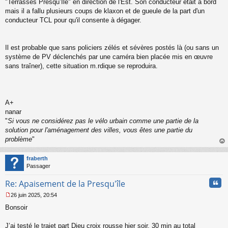
"Terrasses Presqu’Ile" en direction de l'Est. Son conducteur était à bord
mais il a fallu plusieurs coups de klaxon et de gueule de la part d'un
conducteur TCL pour qu'il consente à dégager.
Il est probable que sans policiers zélés et sévères postés là (ou sans un
système de PV déclenchés par une caméra bien placée mis en œuvre
sans traîner), cette situation m.rdique se reproduira.
A+
nanar
"
Si vous ne considérez pas le vélo urbain comme une partie de la
solution pour l'aménagement des villes, vous êtes une partie du
problème
"
au
t
fraberth
Passager
Cita
Re: Apaisement de la Presqu'île
26 juin 2025, 20:54
M
Bonsoir
e
s
s
J’ai testé le trajet part Dieu croix rousse hier soir, 30 min au total