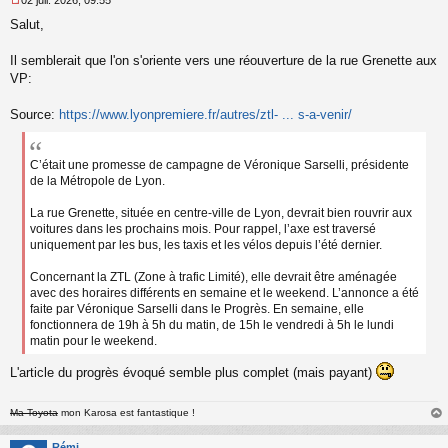
M
Salut,
e
s
s
Il semblerait que l'on s'oriente vers une réouverture de la rue Grenette aux
a
VP:
g
e
Source:
https://www.lyonpremiere.fr/autres/ztl- ... s-a-venir/
n
o
n
l
C’était une promesse de campagne de Véronique Sarselli, présidente
u
de la Métropole de Lyon.
La rue Grenette, située en centre-ville de Lyon, devrait bien rouvrir aux
voitures dans les prochains mois. Pour rappel, l’axe est traversé
uniquement par les bus, les taxis et les vélos depuis l’été dernier.
Concernant la ZTL (Zone à trafic Limité), elle devrait être aménagée
avec des horaires différents en semaine et le weekend. L’annonce a été
faite par Véronique Sarselli dans le Progrès. En semaine, elle
fonctionnera de 19h à 5h du matin, de 15h le vendredi à 5h le lundi
matin pour le weekend.
L'article du progrès évoqué semble plus complet (mais payant)
Ma Toyota
mon Karosa est fantastique !
au
t
Rémi