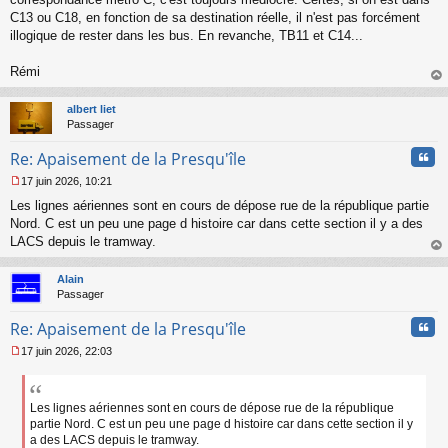
g
C13 ou C18, en fonction de sa destination réelle, il n'est pas forcément
e
illogique de rester dans les bus. En revanche, TB11 et C14...
n
o
n
Rémi
l
au
u
t
albert liet
Passager
Cita
Re: Apaisement de la Presqu'île
17 juin 2026, 10:21
M
Les lignes aériennes sont en cours de dépose rue de la république partie
e
s
Nord. C est un peu une page d histoire car dans cette section il y a des
s
LACS depuis le tramway.
a
au
g
t
Alain
e
Passager
n
o
Cita
Re: Apaisement de la Presqu'île
n
l
17 juin 2026, 22:03
u
M
e
s
s
Les lignes aériennes sont en cours de dépose rue de la république
a
partie Nord. C est un peu une page d histoire car dans cette section il y
g
a des LACS depuis le tramway.