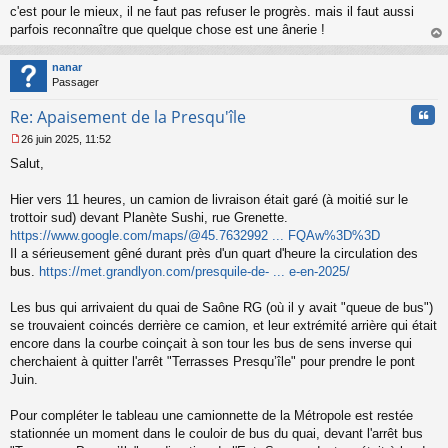
c'est pour le mieux, il ne faut pas refuser le progrès. mais il faut aussi
parfois reconnaître que quelque chose est une ânerie !
au
t
nanar
Passager
Cita
Re: Apaisement de la Presqu'île
26 juin 2025, 11:52
M
Salut,
e
s
s
Hier vers 11 heures, un camion de livraison était garé (à moitié sur le
a
trottoir sud) devant Planète Sushi, rue Grenette.
g
https://www.google.com/maps/@45.7632992 ... FQAw%3D%3D
e
Il a sérieusement gêné durant près d'un quart d'heure la circulation des
n
o
bus.
https://met.grandlyon.com/presquile-de- ... e-en-2025/
n
l
Les bus qui arrivaient du quai de Saône RG (où il y avait "queue de bus")
u
se trouvaient coincés derrière ce camion, et leur extrémité arrière qui était
encore dans la courbe coinçait à son tour les bus de sens inverse qui
cherchaient à quitter l'arrêt "Terrasses Presqu’île" pour prendre le pont
Juin.
Pour compléter le tableau une camionnette de la Métropole est restée
stationnée un moment dans le couloir de bus du quai, devant l'arrêt bus