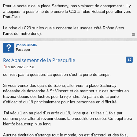
u
M
Pour le secteur de la place Sathonay, pas vraiment de changement : il y
e
s
a toujours la possibilité de prendre le C13 à Tobie Robatel pour aller vers
s
Part-Dieu.
a
g
La prise du C23 sur les quais concerne les usages côté Rhône (vers
e
l’arrêt de métro donc).
n
o
au
n
t
yanns040586
l
Passager
u
Cita
Re: Apaisement de la Presqu'île
09 mai 2025, 21:31
M
ce n'est pas la question. La question c'est la perte de temps.
e
s
s
Si vous venez des quais de Saône, aller vers la place Sathonay
a
nécessite de descendre à St Vincent et de marcher sur des trottoirs en
g
travaux depuis des lustres pour la rejoindre. Je parlais de la perte
e
d'efficacité du 19 principalement pour les personnes en difficulté.
n
o
n
J'ai vécu 1 an au pied d'un arrêt du 19, ligne que j'utilisais 1 fois par
l
semaine pour aller et revenir depuis la presqu'île en soirée. Ce trajet sera
u
bientôt beaucoup plus long.
Aucune évolution n'arrange tout le monde, on est d'accord. et des fois,