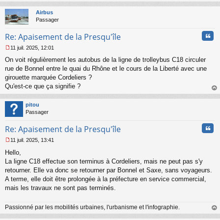
au
t
Airbus
Passager
Cita
Re: Apaisement de la Presqu'île
11 juil. 2025, 12:01
M
On voit régulièrement les autobus de la ligne de trolleybus C18 circuler
e
s
rue de Bonnel entre le quai du Rhône et le cours de la Liberté avec une
s
girouette marquée Cordeliers ?
a
Qu'est-ce que ça signifie ?
g
au
e
t
n
pitou
o
Passager
n
Cita
l
Re: Apaisement de la Presqu'île
u
11 juil. 2025, 13:41
M
Hello,
e
s
La ligne C18 effectue son terminus à Cordeliers, mais ne peut pas s'y
s
retourner. Elle va donc se retourner par Bonnel et Saxe, sans voyageurs.
a
A terme, elle doit être prolongée à la préfecture en service commercial,
g
mais les travaux ne sont pas terminés.
e
n
o
Passionné par les mobilités urbaines, l'urbanisme et l'infographie.
n
au
l