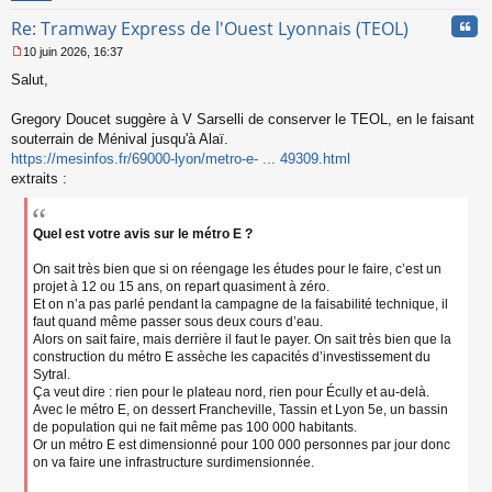
n
Cita
Re: Tramway Express de l'Ouest Lyonnais (TEOL)
o
n
10 juin 2026, 16:37
l
M
u
Salut,
e
s
s
Gregory Doucet suggère à V Sarselli de conserver le TEOL, en le faisant
a
souterrain de Ménival jusqu'à Alaï.
g
https://mesinfos.fr/69000-lyon/metro-e- ... 49309.html
e
extraits :
n
o
n
l
Quel est votre avis sur le métro E ?
u
On sait très bien que si on réengage les études pour le faire, c’est un
projet à 12 ou 15 ans, on repart quasiment à zéro.
Et on n’a pas parlé pendant la campagne de la faisabilité technique, il
faut quand même passer sous deux cours d’eau.
Alors on sait faire, mais derrière il faut le payer. On sait très bien que la
construction du métro E assèche les capacités d’investissement du
Sytral.
Ça veut dire : rien pour le plateau nord, rien pour Écully et au-delà.
Avec le métro E, on dessert Francheville, Tassin et Lyon 5e, un bassin
de population qui ne fait même pas 100 000 habitants.
Or un métro E est dimensionné pour 100 000 personnes par jour donc
on va faire une infrastructure surdimensionnée.