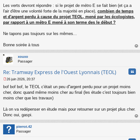
Les verts devront répondre : si le projet de métro E se fait bien (et ça a
l'air d'être une volonté forte de la majorité en place),
combien de temps
et d'argent perdu à cause du projet TEOL, mené par les écologistes,
par rapport à un métro E mené à son terme des le début ?
Ne tapons pas toujours sur les mêmes...
Bonne soirée à tous
au
t
xouxo
Passager
Cita
Re: Tramway Express de l'Ouest Lyonnais (TEOL)
26 juin 2026, 20:37
M
bof bof bof, le TEOL c'était un peu d''argent perdu pour un projet moins
e
s
cher, donc quand même moins cher au final (les étude c'est toujours bien
s
moins cher que les travaux)
a
g
Là on va redépenser en étude mais pour retourner sur un projet plus cher.
e
Donc oui, gaspi.
n
o
au
n
t
pierrot.42
l
Passager
u