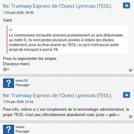
n
Cita
l
Re: Tramway Express de l'Ouest Lyonnais (TEOL)
u
04 juin 2026, 09:45
M
Salut
e
s
s
a
Le commissaire d'enquête donnera probablement un avis défavorable
g
au métro E, ils vont perdre plusieurs années à refaire des études
e
inutilement, pour au final revenir au TEOL, vu qu'il n'ont aucun autre
n
projet de transport à part le T8.
o
n
Peux tu argumenter tes propos.
l
D'avance merci.
u
@+
au
t
maxc19
Passager
Cita
Re: Tramway Express de l'Ouest Lyonnais (TEOL)
04 juin 2026, 21:51
M
Pour info, même si c’est simplement de la terminologie administrative, le
e
s
projet TEOL n’est pas officiellement abandonné mais juste « gelé ».
s
au
a
t
nanar
g
Passager
e