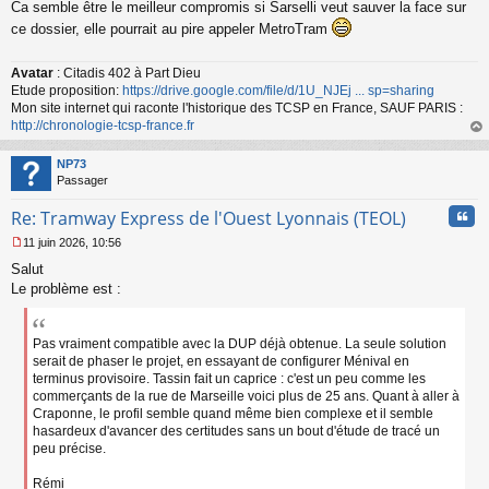
Ca semble être le meilleur compromis si Sarselli veut sauver la face sur
e
s
ce dossier, elle pourrait au pire appeler MetroTram
s
a
Avatar
: Citadis 402 à Part Dieu
g
Etude proposition:
https://drive.google.com/file/d/1U_NJEj ... sp=sharing
e
n
Mon site internet qui raconte l'historique des TCSP en France, SAUF PARIS :
o
http://chronologie-tcsp-france.fr
n
au
l
t
NP73
u
Passager
Cita
Re: Tramway Express de l'Ouest Lyonnais (TEOL)
11 juin 2026, 10:56
M
Salut
e
s
Le problème est :
s
a
g
Pas vraiment compatible avec la DUP déjà obtenue. La seule solution
e
serait de phaser le projet, en essayant de configurer Ménival en
n
terminus provisoire. Tassin fait un caprice : c'est un peu comme les
o
commerçants de la rue de Marseille voici plus de 25 ans. Quant à aller à
n
Craponne, le profil semble quand même bien complexe et il semble
l
hasardeux d'avancer des certitudes sans un bout d'étude de tracé un
u
peu précise.
Rémi