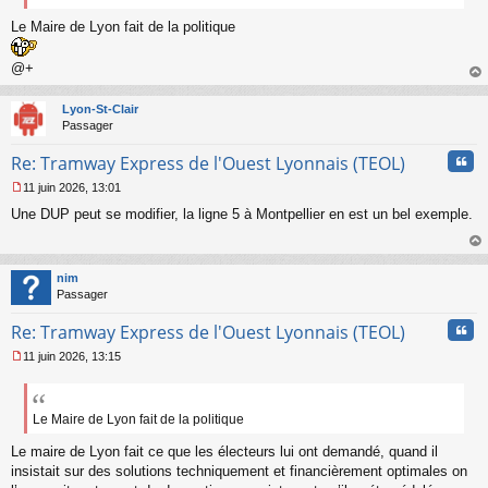
Le Maire de Lyon fait de la politique
@+
au
t
Lyon-St-Clair
Passager
Cita
Re: Tramway Express de l'Ouest Lyonnais (TEOL)
11 juin 2026, 13:01
M
Une DUP peut se modifier, la ligne 5 à Montpellier en est un bel exemple.
e
s
s
au
a
t
nim
g
Passager
e
n
Cita
Re: Tramway Express de l'Ouest Lyonnais (TEOL)
o
n
11 juin 2026, 13:15
l
M
u
e
s
s
Le Maire de Lyon fait de la politique
a
Le maire de Lyon fait ce que les électeurs lui ont demandé, quand il
g
e
insistait sur des solutions techniquement et financièrement optimales on
n