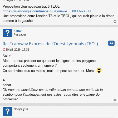
26 juil. 2026, 14:54
l
M
u
Proposition d'un nouveau tracé TEOL :
e
s
https://www.google.com/maps/d/u/0/viewe ... 00009&z=11
s
Une proposition entre l'ancien T8 et le TEOL, qui pourrait plaire à la droite
a
comme à la gauche.
g
au
e
t
n
nanar
o
Passager
n
Cita
l
Re: Tramway Express de l'Ouest Lyonnais (TEOL)
u
30 juil. 2026, 17:38
M
Salut,
e
s
Alec, tu peux préciser ce que sont les lignes ou les polygones
s
comportant seulement un numéro ?
a
Ça se devine plus ou moins, mais on peut se tromper. Merci.
g
e
A+
n
o
nanar
n
"
Si vous ne considérez pas le vélo urbain comme une partie de la
l
solution pour l'aménagement des villes, vous êtes une partie du
u
problème
"
au
t
alecjccly0n