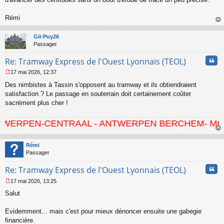
l
u
Rémi
au
t
Gil-Puy26
Passager
Cita
Re: Tramway Express de l'Ouest Lyonnais (TEOL)
17 mai 2026, 12:37
M
Des nimbistes à Tassin s'opposent au tramway et ils obtiendraient
e
s
satisfaction ? Le passage en souterrain doit certainement coûter
s
sacrément plus cher !
a
g
-CENTRAAL - ANTWERPEN BERCHEM- MORTSEL - HO
e
n
au
o
t
Rémi
n
Passager
l
u
Cita
Re: Tramway Express de l'Ouest Lyonnais (TEOL)
17 mai 2026, 13:25
M
Salut
e
s
s
Evidemment... mais c'est pour mieux dénoncer ensuite une gabegie
a
financière.
g