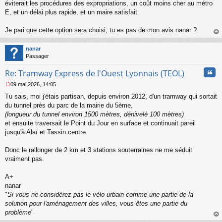
s
éviterait les procédures des expropriations, un coût moins cher au métro
s
E, et un délai plus rapide, et un maire satisfait.
a
g
Je pari que cette option sera choisi, tu es pas de mon avis nanar ?
e
au
n
t
o
nanar
n
Passager
l
u
Cita
Re: Tramway Express de l'Ouest Lyonnais (TEOL)
09 mai 2026, 14:05
M
Tu sais, moi j'étais partisan, depuis environ 2012, d'un tramway qui sortait
e
s
du tunnel près du parc de la mairie du 5ème,
s
(longueur du tunnel environ 1500 mètres, dénivelé 100 mètres)
a
et ensuite traversait le Point du Jour en surface et continuait pareil
g
jusqu'à Alaï et Tassin centre.
e
n
o
Donc le rallonger de 2 km et 3 stations souterraines ne me séduit
n
vraiment pas.
l
u
A+
nanar
"
Si vous ne considérez pas le vélo urbain comme une partie de la
solution pour l'aménagement des villes, vous êtes une partie du
problème
"
au