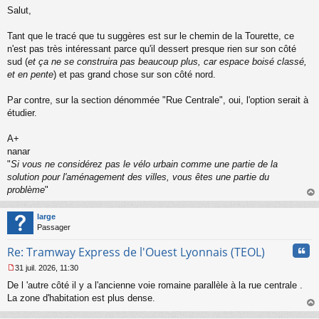
M
u
Salut,
e
s
s
Tant que le tracé que tu suggères est sur le chemin de la Tourette, ce
a
n'est pas très intéressant parce qu'il dessert presque rien sur son côté
g
sud (
et ça ne se construira pas beaucoup plus, car espace boisé classé,
e
et en pente
) et pas grand chose sur son côté nord.
n
o
n
Par contre, sur la section dénommée "Rue Centrale", oui, l'option serait à
l
étudier.
u
A+
nanar
"
Si vous ne considérez pas le vélo urbain comme une partie de la
solution pour l'aménagement des villes, vous êtes une partie du
problème
"
au
t
large
Passager
Cita
Re: Tramway Express de l'Ouest Lyonnais (TEOL)
31 juil. 2026, 11:30
M
De l 'autre côté il y a l'ancienne voie romaine parallèle à la rue centrale .
e
s
La zone d'habitation est plus dense.
s
au
a