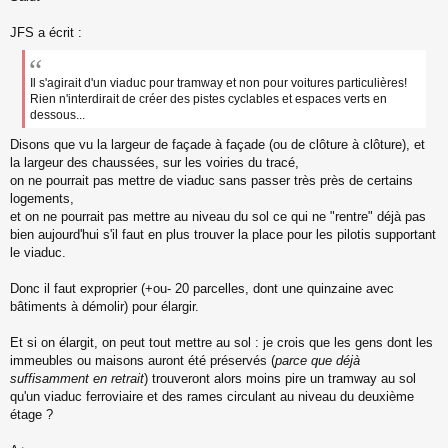
s
s
JFS a écrit :
a
g
e
Il s'agirait d'un viaduc pour tramway et non pour voitures particulières!
n
Rien n'interdirait de créer des pistes cyclables et espaces verts en
o
dessous...
n
l
Disons que vu la largeur de façade à façade (ou de clôture à clôture), et
u
la largeur des chaussées, sur les voiries du tracé,
on ne pourrait pas mettre de viaduc sans passer très près de certains
logements,
et on ne pourrait pas mettre au niveau du sol ce qui ne "rentre" déjà pas
bien aujourd'hui s'il faut en plus trouver la place pour les pilotis supportant
le viaduc.
Donc il faut exproprier (+ou- 20 parcelles, dont une quinzaine avec
bâtiments à démolir) pour élargir.
Et si on élargit, on peut tout mettre au sol : je crois que les gens dont les
immeubles ou maisons auront été préservés (
parce que déjà
suffisamment en retrait
) trouveront alors moins pire un tramway au sol
qu'un viaduc ferroviaire et des rames circulant au niveau du deuxième
étage ?