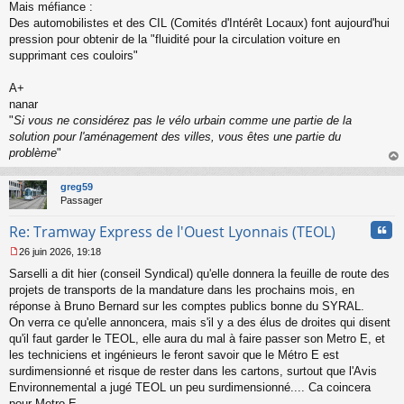
Mais méfiance :
Des automobilistes et des CIL (Comités d'Intérêt Locaux) font aujourd'hui
pression pour obtenir de la "fluidité pour la circulation voiture en
supprimant ces couloirs"
A+
nanar
"
Si vous ne considérez pas le vélo urbain comme une partie de la
solution pour l'aménagement des villes, vous êtes une partie du
problème
"
au
t
greg59
Passager
Cita
Re: Tramway Express de l'Ouest Lyonnais (TEOL)
26 juin 2026, 19:18
M
Sarselli a dit hier (conseil Syndical) qu'elle donnera la feuille de route des
e
s
projets de transports de la mandature dans les prochains mois, en
s
réponse à Bruno Bernard sur les comptes publics bonne du SYRAL.
a
On verra ce qu'elle annoncera, mais s'il y a des élus de droites qui disent
g
qu'il faut garder le TEOL, elle aura du mal à faire passer son Metro E, et
e
les techniciens et ingénieurs le feront savoir que le Métro E est
n
o
surdimensionné et risque de rester dans les cartons, surtout que l'Avis
n
Environnemental a jugé TEOL un peu surdimensionné.... Ca coincera
l
pour Metro E