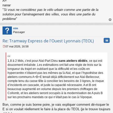
A+
nanar
"
Si vous ne considérez pas le vélo urbain comme une partie de la
solution pour l'aménagement des villes, vous êtes une partie du
problème
"
au
t
nim
Passager
Cita
Re: Tramway Express de l'Ouest Lyonnais (TEOL)
07 mai 2026, 16:58
M
e
s
s
1,8 à 2 Mds, c'est pour Alaï-Part Dieu
sans ateliers dédiés
, ce qui est
a
doucement irréaliste. Les estimations ont fait une règle de trois sur la
g
longueur du trajet en oubliant que la difficulté et les coûts en
e
hypercentre n’étaient pas les mêmes qu’à Alaï, et que l’hypothèse des
n
ateliers communs A+B+E tenait déjà difficilement sur Alaï-Bellecour,
o
compte tenu du casse tête à concilier les besoins de 3 lignes, le risque
n
d’incidents en cascade, et juste la capacité nécessaire. A et B ont
l
beaucoup augmenté en volume depuis les premiers chiffrages de
u
Collomb, et les ateliers seront occupés à la modernisation de A puis B
sur les prochains mandats ce qui n’était pas le cas à l’époque.
Bon, comme je suis bonne poire, je vais expliquer comment dé-risquer le
E si on voulait réellement le faire à la place du TEOL (je le trouve toujours