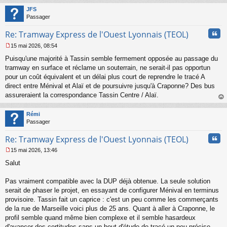
t
JFS
Passager
Cita
Re: Tramway Express de l'Ouest Lyonnais (TEOL)
15 mai 2026, 08:54
M
Puisqu'une majorité à Tassin semble fermement opposée au passage du
e
s
tramway en surface et réclame un souterrain, ne serait-il pas opportun
s
pour un coût équivalent et un délai plus court de reprendre le tracé A
a
direct entre Ménival et Alaï et de poursuivre jusqu'à Craponne? Des bus
g
assureraient la correspondance Tassin Centre / Alaï.
e
au
n
t
o
Rémi
n
Passager
l
u
Cita
Re: Tramway Express de l'Ouest Lyonnais (TEOL)
15 mai 2026, 13:46
M
Salut
e
s
s
Pas vraiment compatible avec la DUP déjà obtenue. La seule solution
a
serait de phaser le projet, en essayant de configurer Ménival en terminus
g
provisoire. Tassin fait un caprice : c'est un peu comme les commerçants
e
de la rue de Marseille voici plus de 25 ans. Quant à aller à Craponne, le
n
o
profil semble quand même bien complexe et il semble hasardeux
n
d'avancer des certitudes sans un bout d'étude de tracé un peu précise.