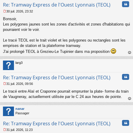
Cita
Re: Tramway Express de l'Ouest Lyonnais (TEOL)
30 juil. 2026, 23:32
M
Bonsoir,
e
s
Les polygones jaunes sont les zones d'activités et zones d'habitations qui
s
pourraient voir le voir.
a
g
Le tracé TEOL est le trait violet et les polygones ou rectangles sont les
e
emprises de station et la plateforme tramway.
n
o
J'ai prolongé TEOL à Grezieu-Le Tupinier dans ma proposition
n
au
l
t
larg3
u
Cita
Re: Tramway Express de l'Ouest Lyonnais (TEOL)
31 juil. 2026, 09:56
M
Le tracé entre Alaï et Craponne pourrait emprunter la plate- forme du train
e
s
de Vaugneray, actuellement utilisée par le C 24 aux heures de pointe.
s
au
a
t
nanar
g
Passager
e
n
Cita
Re: Tramway Express de l'Ouest Lyonnais (TEOL)
o
n
31 juil. 2026, 11:23
l