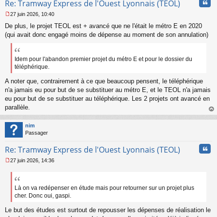
Cita
Re: Tramway Express de l'Ouest Lyonnais (TEOL)
27 juin 2026, 10:40
M
De plus, le projet TEOL est + avancé que ne l'était le métro E en 2020
e
s
(qui avait donc engagé moins de dépense au moment de son annulation)
s
a
g
Idem pour l'abandon premier projet du métro E et pour le dossier du
e
téléphérique.
n
o
A noter que, contrairement à ce que beaucoup pensent, le téléphérique
n
n'a jamais eu pour but de se substituer au métro E, et le TEOL n'a jamais
l
eu pour but de se substituer au téléphérique. Les 2 projets ont avancé en
u
parallèle.
au
t
nim
Passager
Cita
Re: Tramway Express de l'Ouest Lyonnais (TEOL)
27 juin 2026, 14:36
M
e
s
s
Là on va redépenser en étude mais pour retourner sur un projet plus
a
cher. Donc oui, gaspi.
g
e
Le but des études est surtout de repousser les dépenses de réalisation le
n