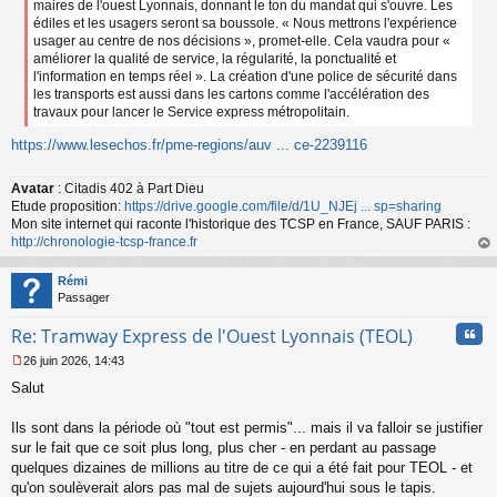
maires de l'ouest Lyonnais, donnant le ton du mandat qui s'ouvre. Les
édiles et les usagers seront sa boussole. « Nous mettrons l'expérience
usager au centre de nos décisions », promet-elle. Cela vaudra pour «
améliorer la qualité de service, la régularité, la ponctualité et
l'information en temps réel ». La création d'une police de sécurité dans
les transports est aussi dans les cartons comme l'accélération des
travaux pour lancer le Service express métropolitain.
https://www.lesechos.fr/pme-regions/auv ... ce-2239116
Avatar
: Citadis 402 à Part Dieu
Etude proposition:
https://drive.google.com/file/d/1U_NJEj ... sp=sharing
Mon site internet qui raconte l'historique des TCSP en France, SAUF PARIS :
http://chronologie-tcsp-france.fr
au
t
Rémi
Passager
Cita
Re: Tramway Express de l'Ouest Lyonnais (TEOL)
26 juin 2026, 14:43
M
Salut
e
s
s
Ils sont dans la période où "tout est permis"... mais il va falloir se justifier
a
sur le fait que ce soit plus long, plus cher - en perdant au passage
g
quelques dizaines de millions au titre de ce qui a été fait pour TEOL - et
e
qu'on soulèverait alors pas mal de sujets aujourd'hui sous le tapis.
n