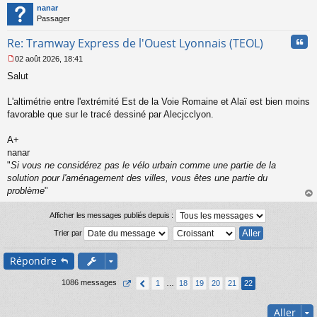
t
nanar
g
Passager
e
n
Cita
Re: Tramway Express de l'Ouest Lyonnais (TEOL)
o
n
02 août 2026, 18:41
l
M
u
Salut
e
s
s
L'altimétrie entre l'extrémité Est de la Voie Romaine et Alaï est bien moins
a
favorable que sur le tracé dessiné par Alecjcclyon.
g
e
A+
n
o
nanar
n
"
Si vous ne considérez pas le vélo urbain comme une partie de la
l
solution pour l'aménagement des villes, vous êtes une partie du
u
problème
"
au
t
Afficher les messages publiés depuis :
Trier par
Répondre
1086 messages
1
…
18
19
20
21
22
Aller