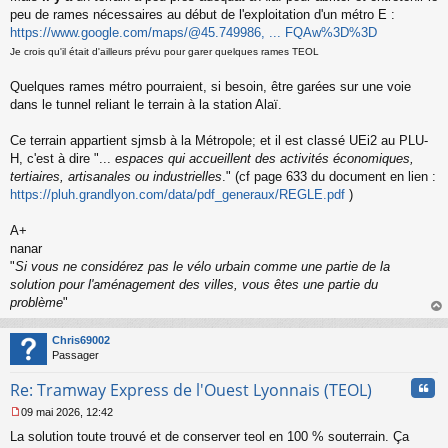
a
peu de rames nécessaires au début de l'exploitation d'un métro E :
g
https://www.google.com/maps/@45.749986, ... FQAw%3D%3D
e
n
Je crois qu'il était d'ailleurs prévu pour garer quelques rames TEOL
o
n
Quelques rames métro pourraient, si besoin, être garées sur une voie
l
dans le tunnel reliant le terrain à la station Alaï.
u
Ce terrain appartient sjmsb à la Métropole; et il est classé UEi2 au PLU-
H, c'est à dire "...
espaces qui accueillent des activités économiques,
tertiaires, artisanales ou industrielles
." (cf page 633 du document en lien :
https://pluh.grandlyon.com/data/pdf_generaux/REGLE.pdf
)
A+
nanar
"
Si vous ne considérez pas le vélo urbain comme une partie de la
solution pour l'aménagement des villes, vous êtes une partie du
problème
"
au
t
Chris69002
Passager
Cita
Re: Tramway Express de l'Ouest Lyonnais (TEOL)
09 mai 2026, 12:42
M
La solution toute trouvé et de conserver teol en 100 % souterrain. Ça
e