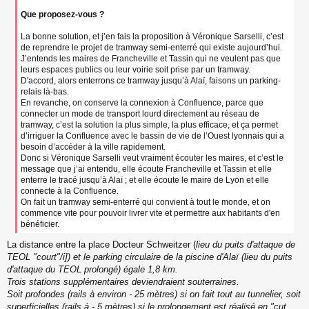
Que proposez-vous ?
La bonne solution, et j’en fais la proposition à Véronique Sarselli, c’est
de reprendre le projet de tramway semi-enterré qui existe aujourd’hui.
J’entends les maires de Francheville et Tassin qui ne veulent pas que
leurs espaces publics ou leur voirie soit prise par un tramway.
D'accord, alors enterrons ce tramway jusqu’à Alaï, faisons un parking-
relais là-bas.
En revanche, on conserve la connexion à Confluence, parce que
connecter un mode de transport lourd directement au réseau de
tramway, c’est la solution la plus simple, la plus efficace, et ça permet
d’irriguer la Confluence avec le bassin de vie de l’Ouest lyonnais qui a
besoin d’accéder à la ville rapidement.
Donc si Véronique Sarselli veut vraiment écouter les maires, et c’est le
message que j’ai entendu, elle écoute Francheville et Tassin et elle
enterre le tracé jusqu’à Alaï ; et elle écoute le maire de Lyon et elle
connecte à la Confluence.
On fait un tramway semi-enterré qui convient à tout le monde, et on
commence vite pour pouvoir livrer vite et permettre aux habitants d'en
bénéficier.
La distance entre la place Docteur Schweitzer (
lieu du puits d'attaque de
TEOL "court"/i]) et le parking circulaire de la piscine d'Alaï (
lieu du puits
d'attaque du TEOL prolongé
) égale 1,8 km.
Trois stations supplémentaires deviendraient souterraines.
Soit profondes (rails à environ - 25 mètres) si on fait tout au tunnelier, soit
superficielles (rails à - 5 mètres) si le prolongement est réalisé en "cut