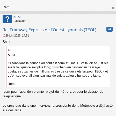
o
n
Rémi
l
au
u
t
NP73
Passager
Cita
Re: Tramway Express de l'Ouest Lyonnais (TEOL)
26 juin 2026, 14:51
M
Salut
e
s
s
a
Salut
g
e
Ils sont dans la période où "tout est permis"... mais il va falloir se justifier
n
sur le fait que ce soit plus long, plus cher - en perdant au passage
o
quelques dizaines de millions au titre de ce qui a été fait pour TEOL - et
n
qu'on soulèverait alors pas mal de sujets aujourd'hui sous le tapis.
l
u
Rémi
Idem pour l'abandon premier projet du métro E et pour le dossier du
téléphérique.
Je crois que dans une interview, la présidente de la Métropole a déjà acté
sur ces faits.