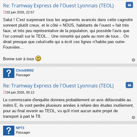
Cita
Re: Tramway Express de l'Ouest Lyonnais (TEOL)
02 juin 2026, 22:57
M
Salut ! C’est surprenant tous les arguments avancés dans cette cagnotte
e
s
sonnent plutôt creux, et le côté « NOUS, habitants de l’ouest » fait très
s
faux, et très peu représentative de la population, qui possède l’avis que
a
l’on connaît sur le TEOL… Une minorité qui parle au nom de tous... On
g
dirait presque que celui/celle qui a écrit ces lignes n’habite pas outre-
e
Fourvière…
n
o
n
Bonne soir à tous
l
au
u
t
Chris69002
Passager
Cita
Re: Tramway Express de l'Ouest Lyonnais (TEOL)
04 juin 2026, 00:13
M
Le commissaire d'enquête donnera probablement un avis défavorable au
e
s
métro E, ils vont perdre plusieurs années à refaire des études inutilement,
s
pour au final revenir au TEOL, vu qu'il n'ont aucun autre projet de
a
transport à part le T8.
g
au
e
t
n
NP73
o
Passager