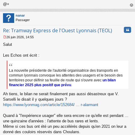
@+
au
t
nanar
Passager
Cita
Re: Tramway Express de l'Ouest Lyonnais (TEOL)
26 juin 2026, 14:55
M
Salut
e
s
s
Les Echos ont écrit :
a
g
e
La nouvelle présidente de l'autorité organisatrice des transports en
n
commun lyonnais convoque les attentes des usagers et le besoin des
o
territoires pour définir sa feuille de route qui s'ouvre avec
un bilan
n
financier 2025 plus positif que prévu
.
l
u
Ah tiens, le bilan ne serait finalement pas aussi désastreux que V.
Sarselli le disait il y quelques jours ?
https://www.lyonmag.com/article/152684/ ... r-alarmant
Quand à "l'expérience usager" elle sera encore ce qu'elle est pendant ...
une quinzaine d'années : l'attente de bus rares et lents.
Même si ces bus ont été un peu accélérés depuis qu'en 2021 on leur a
donné des couloirs réservés dans Choulans.