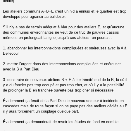
débile).
Les ateliers communs A+B+E c’est un nid à ennuis et le quartier est trop
développé pour agrandir au bulldozer.
S’il n’y a pas de terrain adéquat à Alaï pour des ateliers E, et qu’aucune
des communes environnantes ne veut de ce truc de pauvres cassos
même si on prolongeait la ligne jusqu’à ces ateliers, on pourrait :
1. abandonner les interconnexions compliquées et onéreuses avec la A à
Bellecour
2. mettre l’argent dans des interconnexions compliquées et onéreuses
avec la B à Part Dieu
3. construire de nouveaux ateliers B + E à l’extrémité sud de la B, là où il
y a du foncier pas trop occupé et pas trop cher, et où il y a la possibilité
de prolonger la B en tranchée ouverte pas trop cher si nécessaire.
Évidemment ça ferait de la Part Dieu le nouveau secteur à incidents en
cascades mais de toute façon si on ne paye pas des ateliers dédiés au E
il y aura forcément un couplage quelque part.
Évidemment ça demanderait de revoir les études de fond en comble