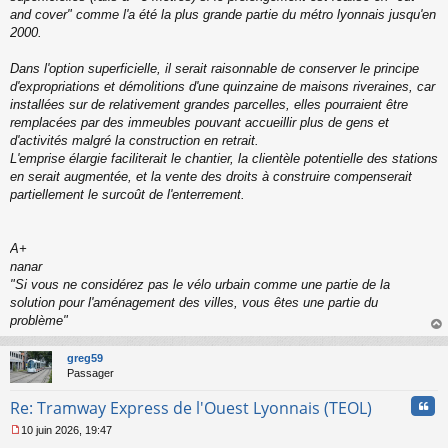
and cover" comme l'a été la plus grande partie du métro lyonnais jusqu'en
2000.
Dans l'option superficielle, il serait raisonnable de conserver le principe
d'expropriations et démolitions d'une quinzaine de maisons riveraines, car
installées sur de relativement grandes parcelles, elles pourraient être
remplacées par des immeubles pouvant accueillir plus de gens et
d'activités malgré la construction en retrait.
L'emprise élargie faciliterait le chantier, la clientèle potentielle des stations
en serait augmentée, et la vente des droits à construire compenserait
partiellement le surcoût de l'enterrement.
A+
nanar
"
Si vous ne considérez pas le vélo urbain comme une partie de la
solution pour l'aménagement des villes, vous êtes une partie du
problème
"
au
t
greg59
Passager
Cita
Re: Tramway Express de l'Ouest Lyonnais (TEOL)
10 juin 2026, 19:47
M