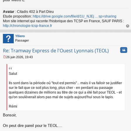
u
Avatar
: Citadis 402 à Part Dieu
Etude proposition:
https://drive.google.com/file/d/1U_NJEj ... sp=sharing
Mon site internet qui raconte l'historique des TCSP en France, SAUF PARIS :
http://chronologie-tcsp-france.fr
au
t
Ylliero
Passager
Cita
Re: Tramway Express de l'Ouest Lyonnais (TEOL)
26 juin 2026, 19:43
M
e
s
s
Salut
a
g
Ils sont dans la période où "tout est permis"... mais il va falloir se justifier
e
sur le fait que ce soit plus long, plus cher - en perdant au passage
n
quelques dizaines de millions au titre de ce qui a été fait pour TEOL - et
o
qu'on soulèverait alors pas mal de sujets aujourd'hui sous le tapis.
n
l
Rémi
u
Bonsoir,
On peut dire pareil pour le TEOL....