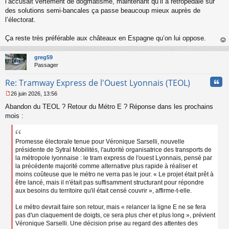
l’accusait vertement de dogmatisme, maintenant qu’il a rétropédalé sur
o
des solutions semi-bancales ça passe beaucoup mieux auprès de
n
l’électorat.
l
u
Ça reste très préférable aux châteaux en Espagne qu’on lui oppose.
au
t
greg59
Passager
Cita
Re: Tramway Express de l'Ouest Lyonnais (TEOL)
26 juin 2026, 13:56
M
Abandon du TEOL ? Retour du Métro E ? Réponse dans les prochains
e
s
mois :
s
a
g
Promesse électorale tenue pour Véronique Sarselli, nouvelle
e
présidente de Sytral Mobilités, l'autorité organisatrice des transports de
n
la métropole lyonnaise : le tram express de l'ouest Lyonnais, pensé par
o
la précédente majorité comme alternative plus rapide à réaliser et
n
moins coûteuse que le métro ne verra pas le jour. « Le projet était prêt à
l
être lancé, mais il n'était pas suffisamment structurant pour répondre
u
aux besoins du territoire qu'il était censé couvrir », affirme-t-elle.
Le métro devrait faire son retour, mais « relancer la ligne E ne se fera
pas d'un claquement de doigts, ce sera plus cher et plus long », prévient
Véronique Sarselli. Une décision prise au regard des attentes des