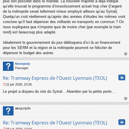
plus loin possible dans le mandat. La nouvelle majorité a déjà indiqué
o
qu’elle trouvait le programme d’investissement actuel trop cher (l’argent
n
de la métropole serait tellement mieux employé ailleurs qu’au Sytral).
l
Quelqu’un croit réellement qu’après des années d’études les mêmes vont
u
conclure qu’il faut dépenser des milliards en transports en commun ? On
nous expliquera que n’importe quoi de moins cher (par exemple le tram
nord) est beaucoup plus adapté.
Idéalement le gouvernement du jour débloquera d’ici là un financement
pour les SERM et la région et la métropole pourront se féliciter de
dépenser le budget des autres.
au
t
Nonopoly
Passager
Cita
Re: Tramway Express de l'Ouest Lyonnais (TEOL)
11 juil. 2026, 23:26
M
Le projet a disparu du site du Sytral... Abandon par la petite porte...
e
s
s
au
a
t
alecjccly0n
g
e
n
Cita
Re: Tramway Express de l'Ouest Lyonnais (TEOL)
o
n