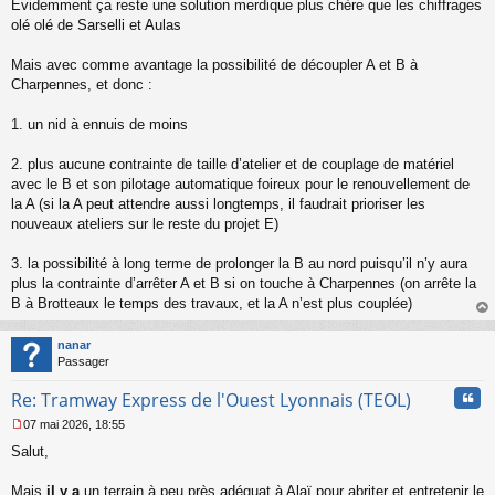
Évidemment ça reste une solution merdique plus chère que les chiffrages
olé olé de Sarselli et Aulas
Mais avec comme avantage la possibilité de découpler A et B à
Charpennes, et donc :
1. un nid à ennuis de moins
2. plus aucune contrainte de taille d’atelier et de couplage de matériel
avec le B et son pilotage automatique foireux pour le renouvellement de
la A (si la A peut attendre aussi longtemps, il faudrait prioriser les
nouveaux ateliers sur le reste du projet E)
3. la possibilité à long terme de prolonger la B au nord puisqu’il n’y aura
plus la contrainte d’arrêter A et B si on touche à Charpennes (on arrête la
B à Brotteaux le temps des travaux, et la A n’est plus couplée)
au
t
nanar
Passager
Cita
Re: Tramway Express de l'Ouest Lyonnais (TEOL)
07 mai 2026, 18:55
M
Salut,
e
s
s
Mais
il y a
un terrain à peu près adéquat à Alaï pour abriter et entretenir le