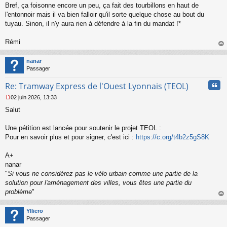
Bref, ça foisonne encore un peu, ça fait des tourbillons en haut de
e
l'entonnoir mais il va bien falloir qu'il sorte quelque chose au bout du
n
o
tuyau. Sinon, il n'y aura rien à défendre à la fin du mandat !*
n
l
Rémi
u
au
t
nanar
Passager
Cita
Re: Tramway Express de l'Ouest Lyonnais (TEOL)
02 juin 2026, 13:33
M
Salut
e
s
s
Une pétition est lancée pour soutenir le projet TEOL :
a
Pour en savoir plus et pour signer, c'est ici :
https://c.org/t4b2z5gS8K
g
e
A+
n
o
nanar
n
"
Si vous ne considérez pas le vélo urbain comme une partie de la
l
solution pour l'aménagement des villes, vous êtes une partie du
u
problème
"
au
t
Ylliero
Passager