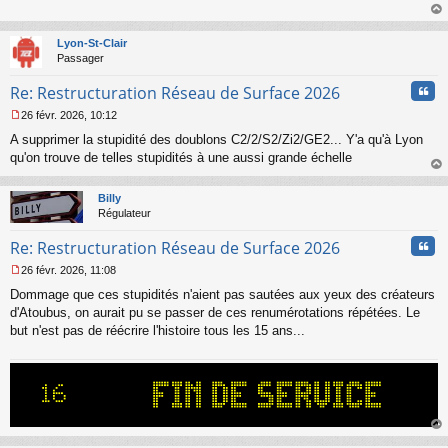
s
s
au
a
t
Lyon-St-Clair
g
Passager
e
n
Cita
Re: Restructuration Réseau de Surface 2026
o
n
26 févr. 2026, 10:12
l
M
u
A supprimer la stupidité des doublons C2/2/S2/Zi2/GE2... Y'a qu'à Lyon
e
s
qu'on trouve de telles stupidités à une aussi grande échelle
s
au
a
t
Billy
g
Régulateur
e
n
Cita
Re: Restructuration Réseau de Surface 2026
o
n
26 févr. 2026, 11:08
l
M
u
Dommage que ces stupidités n'aient pas sautées aux yeux des créateurs
e
s
d'Atoubus, on aurait pu se passer de ces renumérotations répétées. Le
s
but n'est pas de réécrire l'histoire tous les 15 ans...
a
g
e
n
o
n
l
au
u