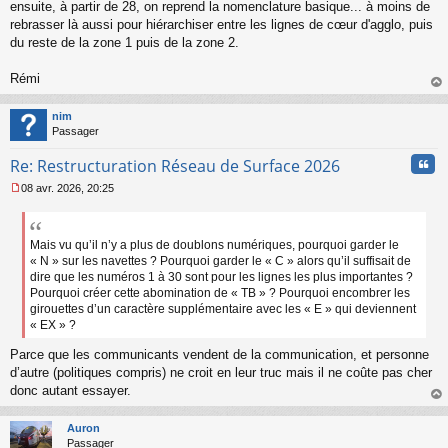
ensuite, à partir de 28, on reprend la nomenclature basique... à moins de
rebrasser là aussi pour hiérarchiser entre les lignes de cœur d'agglo, puis
du reste de la zone 1 puis de la zone 2.
Rémi
au
t
nim
Passager
Cita
Re: Restructuration Réseau de Surface 2026
08 avr. 2026, 20:25
M
e
s
s
Mais vu qu’il n’y a plus de doublons numériques, pourquoi garder le
a
« N » sur les navettes ? Pourquoi garder le « C » alors qu’il suffisait de
g
dire que les numéros 1 à 30 sont pour les lignes les plus importantes ?
e
Pourquoi créer cette abomination de « TB » ? Pourquoi encombrer les
n
girouettes d’un caractère supplémentaire avec les « E » qui deviennent
o
« EX » ?
n
l
Parce que les communicants vendent de la communication, et personne
u
d’autre (politiques compris) ne croit en leur truc mais il ne coûte pas cher
donc autant essayer.
au
t
Auron
Passager