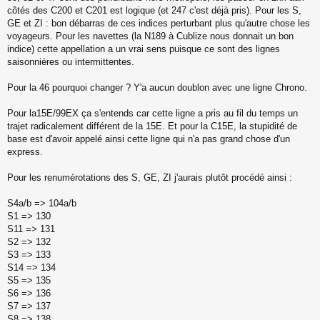
s
côtés des C200 et C201 est logique (et 247 c'est déjà pris). Pour les S,
s
GE et ZI : bon débarras de ces indices perturbant plus qu'autre chose les
a
voyageurs. Pour les navettes (la N189 à Cublize nous donnait un bon
g
indice) cette appellation a un vrai sens puisque ce sont des lignes
e
saisonnières ou intermittentes.
n
o
n
Pour la 46 pourquoi changer ? Y'a aucun doublon avec une ligne Chrono.
l
u
Pour la15E/99EX ça s'entends car cette ligne a pris au fil du temps un
trajet radicalement différent de la 15E. Et pour la C15E, la stupidité de
base est d'avoir appelé ainsi cette ligne qui n'a pas grand chose d'un
express.
Pour les renumérotations des S, GE, ZI j'aurais plutôt procédé ainsi :
S4a/b => 104a/b
S1 => 130
S11 => 131
S2 => 132
S3 => 133
S14 => 134
S5 => 135
S6 => 136
S7 => 137
S8 => 138