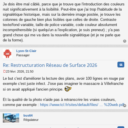
e
Je dois être mal câblé, parce que je trouve que l'introduction des couleurs
n
nuit significativement à la lisibilité. Peut-être que j'ai trop l'habitude de la
o
signalétique historique, mais sur la dernière image postée, je trouve les
n
colonnes de gauche bien plus lisibles que celles de droite. Contraste
l
texte/fond variable, taille de police variable, code couleur absolument
u
incompréhensible (si quelqu'un a l'explication, je suis preneur) ; y'a pas
grand chose qui me va dans la nouvelle signalétique (et je ne parle que
de la forme).
au
t
Lyon-St-Clair
Passager
Cita
Re: Restructuration Réseau de Surface 2026
23 févr. 2026, 21:50
M
Le but c'est d'améliorer la lecture des plans, avoir 100 lignes en rouge par
e
s
exemple c'est juste infect. J'ose pas imaginer le massacre à Villefranche
s
si on avait appliqué l'ancien principe.
a
g
Et la qualité de la photo n'aide pas à retranscrire les vraies couleurs,
e
comme par exemple :
https://www.tcl.fr/sites/default/files/ ... %20web.pdf
n
o
au
n
t
bus64
l
Régulateur
u