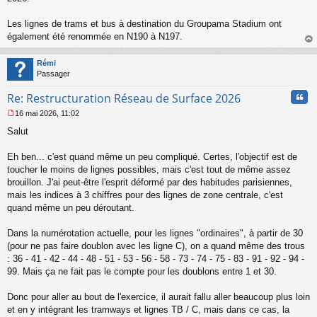
g
e
Les lignes de trams et bus à destination du Groupama Stadium ont
n
o
également été renommée en N190 à N197.
n
au
l
t
Rémi
u
Passager
Cita
Re: Restructuration Réseau de Surface 2026
16 mai 2026, 11:02
M
Salut
e
s
s
Eh ben... c'est quand même un peu compliqué. Certes, l'objectif est de
a
toucher le moins de lignes possibles, mais c'est tout de même assez
g
brouillon. J'ai peut-être l'esprit déformé par des habitudes parisiennes,
e
mais les indices à 3 chiffres pour des lignes de zone centrale, c'est
n
o
quand même un peu déroutant.
n
l
Dans la numérotation actuelle, pour les lignes "ordinaires", à partir de 30
u
(pour ne pas faire doublon avec les ligne C), on a quand même des trous
: 36 - 41 - 42 - 44 - 48 - 51 - 53 - 56 - 58 - 73 - 74 - 75 - 83 - 91 - 92 - 94 -
99. Mais ça ne fait pas le compte pour les doublons entre 1 et 30.
Donc pour aller au bout de l'exercice, il aurait fallu aller beaucoup plus loin
et en y intégrant les tramways et lignes TB / C, mais dans ce cas, la