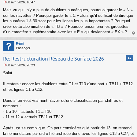
08 avr. 2026, 18:47
M
Mais vu qu’il n’y a plus de doublons numériques, pourquoi garder le « N »
e
s
sur les navettes ? Pourquoi garder le « C » alors qu’il suffisait de dire que
s
les numéros 1 à 30 sont pour les lignes les plus importantes ? Pourquoi
a
créer cette abomination de « TB » ? Pourquoi encombrer les girouettes
g
d’un caractère supplémentaire avec les « E » qui deviennent « EX » ?
e
au
n
t
o
Rémi
n
Passager
l
u
Cita
Re: Restructuration Réseau de Surface 2026
08 avr. 2026, 20:23
M
Salut
e
s
s
Il resterait encore les doublons entre T1 et T10 d'une part + TB11 + TB12
a
et les lignes C1 à C12.
g
e
Donc si on veut vraiment n'avoir qu'une classification par chiffres et
n
o
nombres :
n
- 1 à 10 = actuels T1 à T10
l
- 11 et 12 = actuels TB11 et TB12
u
Après, ça se complique. On peut considérer qu'à partir de 13, on reprend
la nomenclature par ordre hiérarchique donc avec les lignes C13 à C27, et