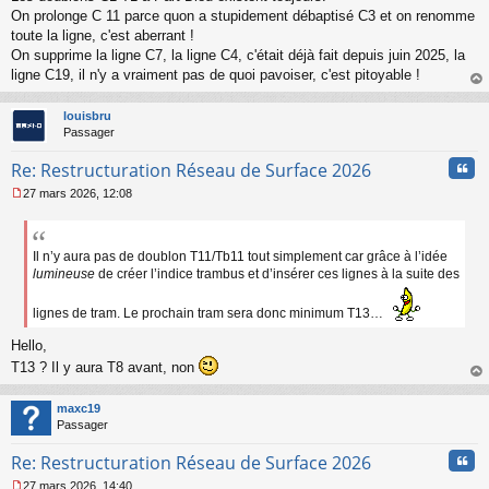
On prolonge C 11 parce quon a stupidement débaptisé C3 et on renomme
toute la ligne, c'est aberrant !
On supprime la ligne C7, la ligne C4, c'était déjà fait depuis juin 2025, la
ligne C19, il n'y a vraiment pas de quoi pavoiser, c'est pitoyable !
au
t
louisbru
Passager
Cita
Re: Restructuration Réseau de Surface 2026
27 mars 2026, 12:08
M
e
s
s
Il n’y aura pas de doublon T11/Tb11 tout simplement car grâce à l’idée
a
lumineuse
de créer l’indice trambus et d’insérer ces lignes à la suite des
g
e
lignes de tram. Le prochain tram sera donc minimum T13…
n
o
Hello,
n
T13 ? Il y aura T8 avant, non
l
u
au
t
maxc19
Passager
Cita
Re: Restructuration Réseau de Surface 2026
27 mars 2026, 14:40