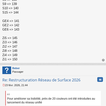
S9 => 139
S10 => 140
S15 => 144
GE4 => 141
GE2 => 142
GE6 => 143
Zi5 => 145
Zi3 => 146
Zi2 => 147
Zi8 => 148
Zi4 => 149
Zi1 => 150
au
t
Beber
Passager
Cita
Re: Restructuration Réseau de Surface 2026
23 févr. 2026, 21:44
M
e
s
s
Pour améliorer sa lisibilité, près de 20 couleurs ont été introduites au
a
lancement du réseau unifié
g