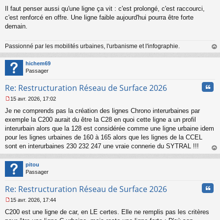
l
Il faut penser aussi qu'une ligne ça vit : c'est prolongé, c'est raccourci,
u
c'est renforcé en offre. Une ligne faible aujourd'hui pourra être forte
demain.
Passionné par les mobilités urbaines, l'urbanisme et l'infographie.
au
t
hichem69
Passager
Cita
Re: Restructuration Réseau de Surface 2026
15 avr. 2026, 17:02
M
Je ne comprends pas la création des lignes Chrono interurbaines par
e
s
exemple la C200 aurait du être la C28 en quoi cette ligne a un profil
s
interurbain alors que la 128 est considérée comme une ligne urbaine idem
a
pour les lignes urbaines de 160 à 165 alors que les lignes de la CCEL
g
sont en interurbaines 230 232 247 une vraie connerie du SYTRAL !!!
e
au
n
t
o
pitou
n
Passager
l
u
Cita
Re: Restructuration Réseau de Surface 2026
15 avr. 2026, 17:44
M
C200 est une ligne de car, en LE certes. Elle ne remplis pas les critères
e
s