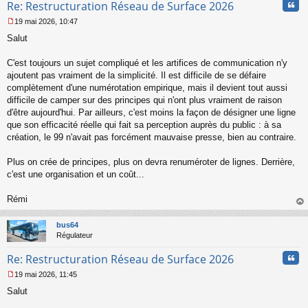
Cita
Re: Restructuration Réseau de Surface 2026
19 mai 2026, 10:47
M
Salut
e
s
s
C'est toujours un sujet compliqué et les artifices de communication n'y
a
ajoutent pas vraiment de la simplicité. Il est difficile de se défaire
g
complètement d'une numérotation empirique, mais il devient tout aussi
e
difficile de camper sur des principes qui n'ont plus vraiment de raison
n
o
d'être aujourd'hui. Par ailleurs, c'est moins la façon de désigner une ligne
n
que son efficacité réelle qui fait sa perception auprès du public : à sa
l
création, le 99 n'avait pas forcément mauvaise presse, bien au contraire.
u
Plus on crée de principes, plus on devra renuméroter de lignes. Derrière,
c'est une organisation et un coût...
Rémi
au
t
bus64
Régulateur
Cita
Re: Restructuration Réseau de Surface 2026
19 mai 2026, 11:45
M
Salut
e
s