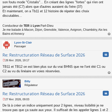
s
son foutu mode "Cristalis"... En créant des lignes "fortes" qui n'en ont
a
jamais été (C7) alors que d'autres auraient du l'etre (37)
g
Et maintenant, on a Tb11 et 12 histoire de répeter des choix
e
discutables...
n
o
n
Conducteur de
TER
à
Lyon
Part-Dieu
l
Je me balade à Macon, Dijon, Grenoble, Valence, Avignon, Chambéry, Aix les
u
Bains et Annecy
au
t
Lyon-St-Clair
Passager
Cita
Re: Restructuration Réseau de Surface 2026
26 févr. 2026, 19:17
M
TB11 et TB12 on est bien plus sur du vrai BHNS que ne l'ont été C1 ou
e
s
C2 au vu du linéaire en voies réservées.
s
au
a
t
Billy
g
Régulateur
e
n
Cita
Re: Restructuration Réseau de Surface 2026
o
n
27 févr. 2026, 09:03
l
M
u
De là à créer un indice uniquement pour 2 lignes, niveau lisibilité je ne
e
s
trouve pas que ça saute aux yeux. Il suffisait de les appeler lignes 1 et 2