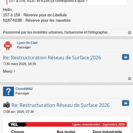
s
157 à 159, N187 et N188 ça correspond à quoi ?
a
Hello,
g
e
157 à 159 : Réserve pour ex-Libellule
n
N187-N188 : Réserve pour les navettes
o
n
l
Passionné par les mobilités urbaines, l'urbanisme et l'infographie.
u
au
t
Lyon-St-Clair
Passager
Cita
Re: Restructuration Réseau de Surface 2026
30 mars 2026, 18:39
M
Merci !
e
s
s
au
a
t
Chris69002
g
Passager
e
n
Cita
o
Re: Restructuration Réseau de Surface 2026
n
08 avr. 2026, 07:36
l
M
u
e
s
s
a