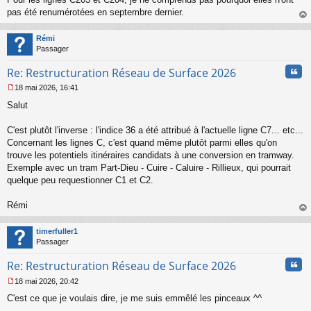
pas été renumérotées en septembre dernier.
au
t
Rémi
Passager
Cita
Re: Restructuration Réseau de Surface 2026
18 mai 2026, 16:41
M
Salut
e
s
s
C'est plutôt l'inverse : l'indice 36 a été attribué à l'actuelle ligne C7... etc...
a
Concernant les lignes C, c'est quand même plutôt parmi elles qu'on
g
trouve les potentiels itinéraires candidats à une conversion en tramway.
e
Exemple avec un tram Part-Dieu - Cuire - Caluire - Rillieux, qui pourrait
n
o
quelque peu requestionner C1 et C2.
n
l
Rémi
u
au
t
timerfuller1
Passager
Cita
Re: Restructuration Réseau de Surface 2026
18 mai 2026, 20:42
M
C'est ce que je voulais dire, je me suis emmêlé les pinceaux ^^
e
s