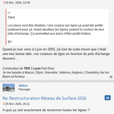
25 févr. 2026, 13:39
M
e
s
s
Salut
a
g
Les plans vont être illisibles. Une couleur par ligne çà avait été arrêté
e
justement pour çà. Avant atoutbus les lignes avaient la couleur de leur
n
pôle d'échange. Çà permettait aux plans d'être plutôt lisibles.
o
n
@+
l
u
Quand je suis venu à Lyon en 2003, j'ai tout de suite trouvé que c'était
une tres bonne idée, ces couleurs de ligne en fonction du pole d'échange
desservi...
Conducteur de
TER
à
Lyon
Part-Dieu
Je me balade à Macon, Dijon, Grenoble, Valence, Avignon, Chambéry, Aix les
Bains et Annecy
au
t
Airbus
Passager
Cita
Re: Restructuration Réseau de Surface 2026
25 févr. 2026, 20:11
M
A quoi ça sert exactement de renommer toutes les lignes ?
e