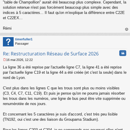
"table de Champollion" aurait été beaucoup plus complexe. Cependant, la
solution retenue n'est pas forcément beaucoup plus simple avec des
indices à 5 caractères... Il faut qu'on m'explique la différence entre C22E
et C22EX...
Rémi
au
t
timerfuller1
Passager
Cita
Re: Restructuration Réseau de Surface 2026
16 mai 2026, 12:22
M
La ligne 36 a été reprise par l'actuelle ligne C7, la ligne 41 a été reprise
e
s
par l'actuelle ligne C19 et la ligne 44 a été créée (et c'est la seule) dans le
s
nord de Lyon.
a
g
C'est plus dans les lignes C que les trous sont plus ou moins visibles
e
(C3, C4, C7, C11, C19). Et puis je pense qu'on ne pourra jamais résorber
n
o
les trous dans les numéros, une ligne de bus peut être vite supprimée ou
n
renumérotée de nos jours.
l
u
Et concernant les 5 caractères je suis d'accord, c'est très peu lisible
(TN192, oui c'est une des liaison du Groupama Stadium).
Pour les lignes C203 et C204, je ne comprends pas pourquoi elles n'ont