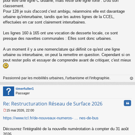
pour être une ligne C urbaine, mais reste une ligne forte : D'où son
s
classement.
a
Pour 128 je suis d'accord c'est ambigu, néanmoins elle est davantage
g
urbaine qu'interurbaine, tandis que les autres lignes de la CCEL,
e
effectuées en car sont clairement interurbaines.
n
o
n
Les lignes 160 à 165 ont une vocation de desserte locale, ce sont
l
presque des navettes communales : Elles sont donc urbaines.
u
A un moment il y a une nomenclature qui définit ce qu'est une ligne
urbaine ou interurbaine, on peut la remettre en question. Cependant si on
peut rester polis et essayer de comprendre avant de critiquer, c'est mieux
Passionné par les mobilités urbaines, l'urbanisme et l'infographie.
au
t
timerfuller1
Passager
Cita
Re: Restructuration Réseau de Surface 2026
15 mai 2026, 22:00
M
https://www.tcl.fr/de-nouveaux-numeros- ... nes-de-bus
e
s
s
Découvrez l'intégralité de la nouvelle numérotation à compter du 31 août
a
2026.