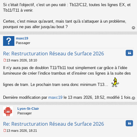
Si c'était l'objectif, c'est un peu raté : Tb12/C12, toutes les lignes EX, et
g
e
Tb11/T11 à venir.
n
o
Certes, c'est mieux qu'avant, mais tant qu'à s'attaquer à un problème,
n
pourquoi ne pas aller jusqu'au bout ?
l
u
au
t
maxc19
Passager
Cita
Re: Restructuration Réseau de Surface 2026
13 mars 2026, 18:10
M
Il n’y aura pas de doublon T11/Tb11 tout simplement car grâce à l’idée
e
s
lumineuse
de créer l’indice trambus et d’insérer ces lignes à la suite des
s
a
lignes de tram. Le prochain tram sera donc minimum T13…
g
e
n
Dernière modification par
maxc19
le 13 mars 2026, 18:52, modifié 1 fois.
o
au
n
t
Lyon-St-Clair
l
Passager
u
Cita
Re: Restructuration Réseau de Surface 2026
13 mars 2026, 18:21
M