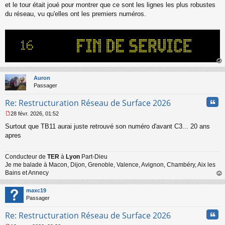
s
et le tour était joué pour montrer que ce sont les lignes les plus robustes
a
du réseau, vu qu'elles ont les premiers numéros.
g
e
n
o
n
l
u
au
t
Auron
Passager
Cita
Re: Restructuration Réseau de Surface 2026
28 févr. 2026, 01:52
M
Surtout que TB11 aurai juste retrouvé son numéro d'avant C3... 20 ans
e
s
apres
s
a
Conducteur de
TER
à
Lyon
Part-Dieu
g
Je me balade à Macon, Dijon, Grenoble, Valence, Avignon, Chambéry, Aix les
e
n
Bains et Annecy
o
au
n
t
maxc19
l
Passager
u
Cita
Re: Restructuration Réseau de Surface 2026