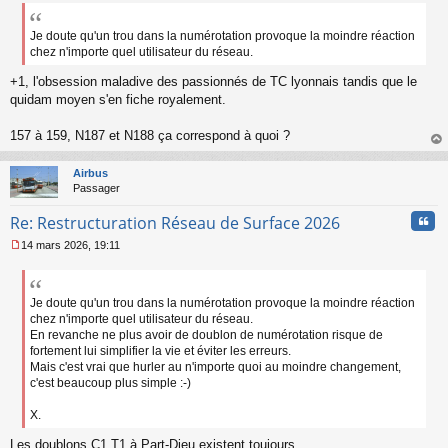
e
s
s
Je doute qu'un trou dans la numérotation provoque la moindre réaction
a
chez n'importe quel utilisateur du réseau.
g
e
+1, l'obsession maladive des passionnés de TC lyonnais tandis que le
n
quidam moyen s'en fiche royalement.
o
n
157 à 159, N187 et N188 ça correspond à quoi ?
l
au
u
t
Airbus
Passager
Cita
Re: Restructuration Réseau de Surface 2026
14 mars 2026, 19:11
M
e
s
s
Je doute qu'un trou dans la numérotation provoque la moindre réaction
a
chez n'importe quel utilisateur du réseau.
g
En revanche ne plus avoir de doublon de numérotation risque de
e
fortement lui simplifier la vie et éviter les erreurs.
n
Mais c'est vrai que hurler au n'importe quoi au moindre changement,
o
c'est beaucoup plus simple :-)
n
l
X.
u
Les doublons C1 T1 à Part-Dieu existent toujours.