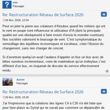
t
nim
Passager
Cita
Re: Restructuration Réseau de Surface 2026
26 févr. 2026, 12:54
M
Peut on jeter la pierre aux créateurs d’Atoubus quand les métiers qui ont
e
s
le vent en poupe sont influenceur et utilisateur d’IA (dont la principale
s
qualité est une obséquiosité à faire mourir d’envie le moindre courtisan).
a
Nos sociétés valorisent le brassage de vent. C’est symptomatique du
g
verrouillage des équilibres économiques et sociétaux, créer l’illusion du
e
changement, sans rien changer de concret.
n
o
n
Si d’aventure quelqu’un avait l’audace d’appeler un bus un bus avec de
l
bêtes numéros incrémentaux, voire de matérialiser qu’un trolleybus c’est
u
différent d’un bus, on risquerait de discuter du service effectivement
rendu.
au
t
Auron
Passager
Cita
Re: Restructuration Réseau de Surface 2026
26 févr. 2026, 16:26
M
J'ai l'impression que la créations des lignes C4 à C26 n'a été faite que
e
s
pour faire plaisir au Sytral qui ne savait pas comment se dépatouiller de