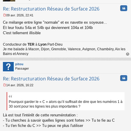
Cita
Re: Restructuration Réseau de Surface 2026
09 avr. 2026, 22:41
M
Ce mélange entre ligne "normale" et ex navette ex soyeuse...
e
s
Et leur foutu S4a et S4b qui deviennent 104a et 104b
s
C'est tellement illisible
a
g
Conducteur de
TER
à
Lyon
Part-Dieu
e
Je me balade à Macon, Dijon, Grenoble, Valence, Avignon, Chambéry, Aix les
n
o
Bains et Annecy
n
au
l
t
pitou
u
Passager
Cita
Re: Restructuration Réseau de Surface 2026
14 avr. 2026, 16:22
M
e
s
s
Pourquoi garder le « C » alors qu’il suffisait de dire que les numéros 1 à
a
30 sont pour les lignes les plus importantes ?
g
e
Là est tout l'intérêt de cette renumérotation :
n
- Tu cherches à savoir quelles lignes sont fortes >> Tu te fie au C
o
- Tu t'en fiche du C >> Tu peux ne plus l'utiliser
n