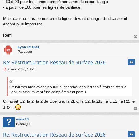
- 60 à 99 pour les lignes complémentaires du cœur d'agglo
- à partir de 100 pour les lignes de banlieue
Mais dans ce cas, le nombre de lignes devant changer d'indice serait
encore plus important.
Rémi
au
t
Lyon-St-Clair
Passager
Cita
Re: Restructuration Réseau de Surface 2026
08 avr. 2026, 18:25
M
e
s
s
C'était très bien avant, pourquoi chercher des indices à trois chiffres ?
a
Les utilisateurs vont être complètement perdu.
g
e
On avait C2, la 2, la 2 de Libellule, la 2Ex, la S2, la ZI2, la GE2, la R2, le
n
JD2...
o
au
n
t
maxc19
l
Passager
u
Cita
Re: Restructuration Réseau de Surface 2026