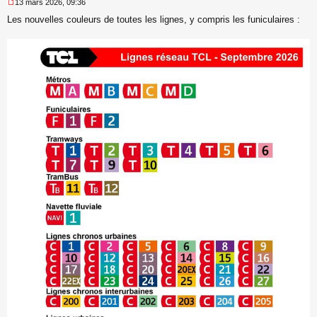
13 mars 2026, 09:36
M
Les nouvelles couleurs de toutes les lignes, y compris les funiculaires :
e
s
s
a
g
e
n
o
n
l
u