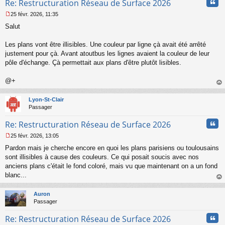
Cita
Re: Restructuration Réseau de Surface 2026
25 févr. 2026, 11:35
M
Salut
e
s
s
Les plans vont être illisibles. Une couleur par ligne çà avait été arrêté
a
justement pour çà. Avant atoutbus les lignes avaient la couleur de leur
g
pôle d'échange. Çà permettait aux plans d'être plutôt lisibles.
e
n
o
@+
n
au
l
t
Lyon-St-Clair
u
Passager
Cita
Re: Restructuration Réseau de Surface 2026
25 févr. 2026, 13:05
M
Pardon mais je cherche encore en quoi les plans parisiens ou toulousains
e
s
sont illisibles à cause des couleurs. Ce qui posait soucis avec nos
s
anciens plans c'était le fond coloré, mais vu que maintenant on a un fond
a
blanc...
g
au
e
t
n
Auron
o
Passager
n
Cita
l
Re: Restructuration Réseau de Surface 2026
u