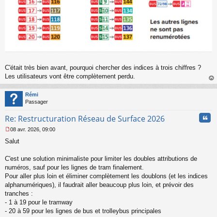
C'était très bien avant, pourquoi chercher des indices à trois chiffres ?
Les utilisateurs vont être complètement perdu.
au
t
Rémi
Passager
Cita
Re: Restructuration Réseau de Surface 2026
08 avr. 2026, 09:00
M
Salut
e
s
s
C'est une solution minimaliste pour limiter les doubles attributions de
a
numéros, sauf pour les lignes de tram finalement.
g
Pour aller plus loin et éliminer complètement les doublons (et les indices
e
alphanumériques), il faudrait aller beaucoup plus loin, et prévoir des
n
o
tranches :
n
- 1 à 19 pour le tramway
l
- 20 à 59 pour les lignes de bus et trolleybus principales
u