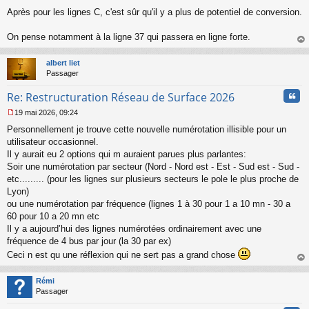
s
Après pour les lignes C, c'est sûr qu'il y a plus de potentiel de conversion.
a
g
On pense notamment à la ligne 37 qui passera en ligne forte.
e
au
n
t
o
albert liet
n
Passager
l
u
Cita
Re: Restructuration Réseau de Surface 2026
19 mai 2026, 09:24
M
Personnellement je trouve cette nouvelle numérotation illisible pour un
e
s
utilisateur occasionnel.
s
Il y aurait eu 2 options qui m auraient parues plus parlantes:
a
Soir une numérotation par secteur (Nord - Nord est - Est - Sud est - Sud -
g
etc......... (pour les lignes sur plusieurs secteurs le pole le plus proche de
e
Lyon)
n
o
ou une numérotation par fréquence (lignes 1 à 30 pour 1 a 10 mn - 30 a
n
60 pour 10 a 20 mn etc
l
Il y a aujourd’hui des lignes numérotées ordinairement avec une
u
fréquence de 4 bus par jour (la 30 par ex)
Ceci n est qu une réflexion qui ne sert pas a grand chose
au
t
Rémi
Passager