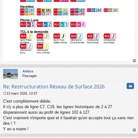
au
t
Airbus
Passager
Cita
Re: Restructuration Réseau de Surface 2026
13 mars 2026, 13:37
M
C'est complètement débile.
e
s
Il n'y a plus de ligne C7, C19, les lignes historiques de 2 à 27
s
disparaissent aussi au profit de lignes 102 à 127.
a
C'est vraiment n'importe quoi et il faudrait qu'on accepte tout ça sans rien
g
dire ! ?
e
Y en a marre !
n
o
au