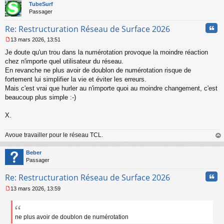
n
t
TubeSurf
l
Passager
u
Cita
Re: Restructuration Réseau de Surface 2026
13 mars 2026, 13:51
M
Je doute qu'un trou dans la numérotation provoque la moindre réaction
e
s
chez n'importe quel utilisateur du réseau.
s
En revanche ne plus avoir de doublon de numérotation risque de
a
fortement lui simplifier la vie et éviter les erreurs.
g
Mais c'est vrai que hurler au n'importe quoi au moindre changement, c'est
e
beaucoup plus simple :-)
n
o
n
X.
l
u
Avoue travailler pour le réseau TCL.
au
t
Beber
Passager
Cita
Re: Restructuration Réseau de Surface 2026
13 mars 2026, 13:59
M
e
s
s
ne plus avoir de doublon de numérotation
a