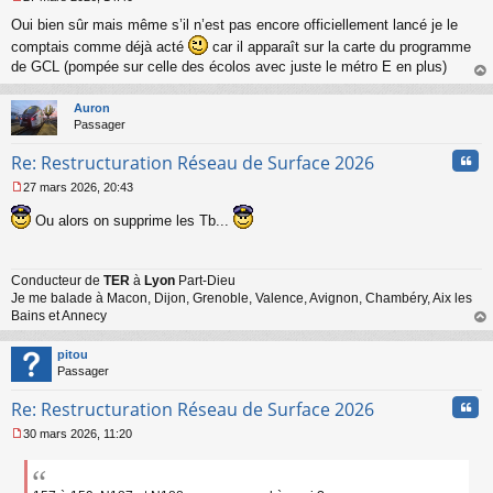
M
Oui bien sûr mais même s’il n’est pas encore officiellement lancé je le
e
s
comptais comme déjà acté
car il apparaît sur la carte du programme
s
de GCL (pompée sur celle des écolos avec juste le métro E en plus)
a
au
g
t
Auron
e
Passager
n
o
Cita
Re: Restructuration Réseau de Surface 2026
n
l
27 mars 2026, 20:43
u
M
e
Ou alors on supprime les Tb...
s
s
a
Conducteur de
TER
à
Lyon
Part-Dieu
g
Je me balade à Macon, Dijon, Grenoble, Valence, Avignon, Chambéry, Aix les
e
n
Bains et Annecy
o
au
n
t
pitou
l
Passager
u
Cita
Re: Restructuration Réseau de Surface 2026
30 mars 2026, 11:20
M
e
s