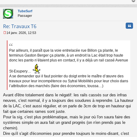
s
au
a
t
TubeSurf
g
Passager
e
n
Cita
Re: Travaux T6
o
n
14 janv. 2026, 12:53
l
M
u
e
s
s
Par ailleurs, il paraît que la voie entrelacée rue Billon ça plante, le
a
terminus Gaston Berger ça plante, à un endroit la Lac était trop haute
g
donc les panto n’étaient plus en contact, il y a déjà un rail cassé Avenue
e
n
St-Exupery…
o
A se demander qui il faut pointer du doigt entre le maître d’œuvre des
n
travaux pour leur incompétence ou Sytral Mobilités pour leur choix dans
l
l’attribution des marchés (faire des économies, toussa…)
u
Avant d'être totalement dans le négatif: les rails cassés sur des infras
neuves, c'est normal, il y a toujours des soudures à reprendre. La hauteur
de la LAC, c'est aussi régulier, et on parle de 3cm de trop en hauteur qui
fait que certaines rames sont juste.
Pour la sig, c'est plus problématique, mais le jour où l'on saura faire des
systèmes simple on aura fait un grand progrès (on n'en prends pas le
chemin).
Dire qu'il s'agit d'économies pour prendre toujours le moins-disant, c'est