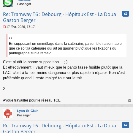
Passager
Cita
Re: Tramway T6 : Debourg - Hôpitaux Est - La Doua
Gaston Berger
17 févr. 2026, 17:17
M
e
s
s
En supposant un emmêlage dans la caténaire, ça semble raisonnable
a
que ce soit la caténaire qui ait pu gagner plutôt que les fixations du
g
pantographe sur la rame?
e
n
C'est plutôt la bonne supposition… ;-)
o
Et effectivement il vaut mieux que le panto fasse fusible plutôt que la
n
LAC, c'est à la fois moins dangereux et plus rapide à réparer. Bon c'est
l
préférable quand il reste malgré tout sur le toit…
u
X.
Avoue travailler pour le réseau TCL.
au
t
Lyon-St-Clair
Passager
Cita
Re: Tramway T6 : Debourg - Hôpitaux Est - La Doua
Gaston Berger