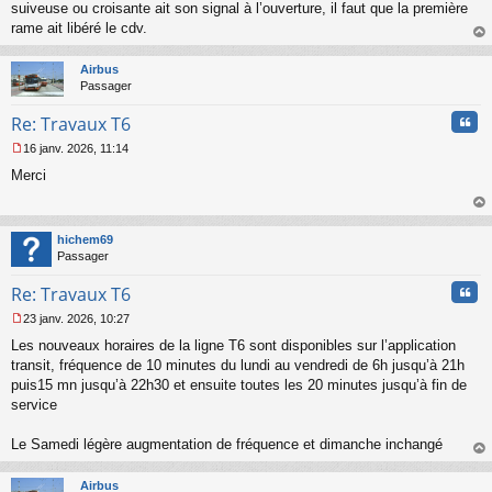
suiveuse ou croisante ait son signal à l’ouverture, il faut que la première
rame ait libéré le cdv.
au
t
Airbus
Passager
Cita
Re: Travaux T6
16 janv. 2026, 11:14
M
Merci
e
s
s
au
a
t
hichem69
g
Passager
e
n
Cita
Re: Travaux T6
o
n
23 janv. 2026, 10:27
l
M
u
Les nouveaux horaires de la ligne T6 sont disponibles sur l’application
e
s
transit, fréquence de 10 minutes du lundi au vendredi de 6h jusqu’à 21h
s
puis15 mn jusqu’à 22h30 et ensuite toutes les 20 minutes jusqu’à fin de
a
service
g
e
Le Samedi légère augmentation de fréquence et dimanche inchangé
n
o
au
n
t
Airbus