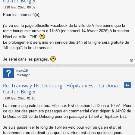
Gaston Berger
10 févr. 2026, 00:09
M
Pour les intéressé(e),
e
s
s
j'ai vu sur la page officielle Facebook de la ville de Villeurbanne que la
a
rame inaugurale arrivera à 11h30 (ce samedi 14 février 2026) à la station
g
Hôtel de Ville - TNP.
e
Le prolongement sera mis en service dès 14h et la ligne sera gratuite de
n
o
14h jusqu'à la fin de service.
n
l
Je serai dans les parages.
u
au
t
maxc19
Passager
Cita
Re: Tramway T6 : Debourg - Hôpitaux Est - La Doua
Gaston Berger
10 févr. 2026, 01:13
M
La rame inaugurale quittera Hôpitaux Est direction La Doua à 10h51. Pour
e
s
ce qui est des premiers passages en commercial c’est départ à 14h02 de
s
la Doua et 13h36 de Debourg pour un passage à 13h59 à Hôpitaux Est.
a
g
Je suis passé hier le long de T6N en vélo pour voir où ça en était et
e
franchement on de dirait pas que l’ouverture est dans quelques jours…
n