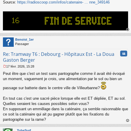
Source:
https://radioscoop.com/infos/catenaire- ... nne_349146
au
t
Benoist_1er
Passager
Cita
Re: Tramway T6 : Debourg - Hôpitaux Est - La Doua
Gaston Berger
17 févr. 2026, 15:28
M
Peut être que c'est un test sans pantographe comme il avait été évoqué
e
s
un moment, vaguement je crois, une alimentation par le sol ou bien un
s
a
passage sur batterie dans le centre ville de Villeurbanne?
g
e
En tout cas c'est une sacré pièce lorsque elle est ET dépliée, ET au sol.
n
Quelles seraient les causes possibles selon vous?
o
En supposant un emmêlage dans la caténaire, ça semble raisonnable que
n
l
ce soit la caténaire qui ait pu gagner plutôt que les fixations du
u
pantographe sur la rame?
au
t
TubeSurf