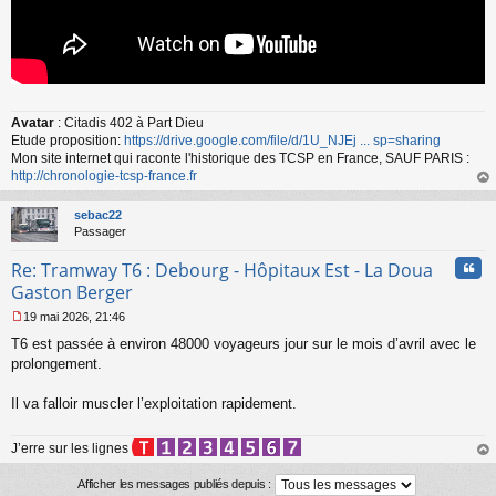
Avatar
: Citadis 402 à Part Dieu
Etude proposition:
https://drive.google.com/file/d/1U_NJEj ... sp=sharing
Mon site internet qui raconte l'historique des TCSP en France, SAUF PARIS :
http://chronologie-tcsp-france.fr
au
t
sebac22
Passager
Cita
Re: Tramway T6 : Debourg - Hôpitaux Est - La Doua
Gaston Berger
19 mai 2026, 21:46
M
T6 est passée à environ 48000 voyageurs jour sur le mois d’avril avec le
e
s
prolongement.
s
a
Il va falloir muscler l’exploitation rapidement.
g
e
n
J’erre sur les lignes
o
au
n
t
Afficher les messages publiés depuis :
l