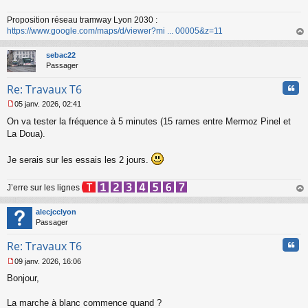
e
n
Proposition réseau tramway Lyon 2030 :
o
https://www.google.com/maps/d/viewer?mi ... 00005&z=11
n
au
l
t
sebac22
u
Passager
Cita
Re: Travaux T6
05 janv. 2026, 02:41
M
On va tester la fréquence à 5 minutes (15 rames entre Mermoz Pinel et
e
s
La Doua).
s
a
Je serais sur les essais les 2 jours.
g
e
n
J’erre sur les lignes
o
au
n
t
alecjcclyon
l
Passager
u
Cita
Re: Travaux T6
09 janv. 2026, 16:06
M
Bonjour,
e
s
s
La marche à blanc commence quand ?