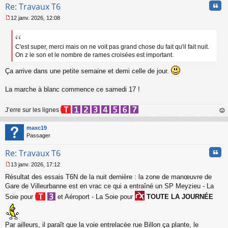
u
Cita
Re: Travaux T6
12 janv. 2026, 12:08
M
e
s
s
C'est super, merci mais on ne voit pas grand chose du fait qu'il fait nuit.
a
On z le son et le nombre de rames croisées est important.
g
e
Ça arrive dans une petite semaine et demi celle de jour.
n
o
La marche à blanc commence ce samedi 17 !
n
l
u
J’erre sur les lignes
au
t
maxc19
Passager
Cita
Re: Travaux T6
13 janv. 2026, 17:12
M
Résultat des essais T6N de la nuit dernière : la zone de manœuvre de
e
s
Gare de Villeurbanne est en vrac ce qui a entraîné un SP Meyzieu - La
s
Soie pour
et Aéroport - La Soie pour
TOUTE LA JOURNÉE
a
g
e
n
Par ailleurs, il paraît que la voie entrelacée rue Billon ça plante, le