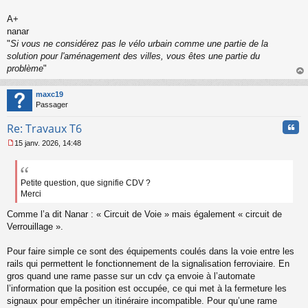
s
s
A+
a
nanar
g
"
Si vous ne considérez pas le vélo urbain comme une partie de la
e
solution pour l'aménagement des villes, vous êtes une partie du
n
o
problème
"
n
au
l
t
maxc19
u
Passager
Cita
Re: Travaux T6
15 janv. 2026, 14:48
M
e
s
s
Petite question, que signifie CDV ?
a
Merci
g
e
Comme l’a dit Nanar : « Circuit de Voie » mais également « circuit de
n
Verrouillage ».
o
n
Pour faire simple ce sont des équipements coulés dans la voie entre les
l
rails qui permettent le fonctionnement de la signalisation ferroviaire. En
u
gros quand une rame passe sur un cdv ça envoie à l’automate
l’information que la position est occupée, ce qui met à la fermeture les
signaux pour empêcher un itinéraire incompatible. Pour qu’une rame