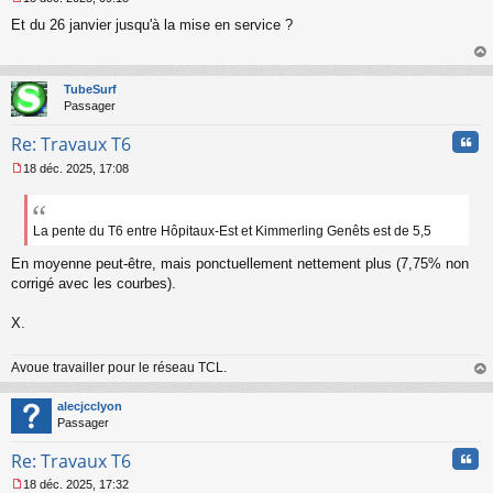
M
Et du 26 janvier jusqu'à la mise en service ?
e
s
s
au
a
t
TubeSurf
g
Passager
e
n
Cita
Re: Travaux T6
o
n
18 déc. 2025, 17:08
l
M
u
e
s
s
La pente du T6 entre Hôpitaux-Est et Kimmerling Genêts est de 5,5
a
En moyenne peut-être, mais ponctuellement nettement plus (7,75% non
g
e
corrigé avec les courbes).
n
o
X.
n
l
u
Avoue travailler pour le réseau TCL.
au
t
alecjcclyon
Passager
Cita
Re: Travaux T6
18 déc. 2025, 17:32