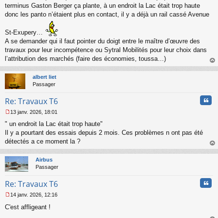
o
terminus Gaston Berger ça plante, à un endroit la Lac était trop haute
n
donc les panto n’étaient plus en contact, il y a déjà un rail cassé Avenue
l
u
St-Exupery…
A se demander qui il faut pointer du doigt entre le maître d’œuvre des
travaux pour leur incompétence ou Sytral Mobilités pour leur choix dans
l’attribution des marchés (faire des économies, toussa…)
au
t
albert liet
Passager
Cita
Re: Travaux T6
13 janv. 2026, 18:01
M
" un endroit la Lac était trop haute"
e
s
Il y a pourtant des essais depuis 2 mois. Ces problèmes n ont pas été
s
détectés a ce moment la ?
a
au
g
t
Airbus
e
Passager
n
o
Cita
Re: Travaux T6
n
l
14 janv. 2026, 12:16
u
M
C'est affligeant !
e
s