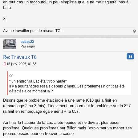
en tout cas un raccourci un peu simpliste que je ne me risquerai pas à
faire.
X.
Avoue travailler pour le réseau TCL.
au
t
sebac22
Passager
Cita
Re: Travaux T6
15 janv. 2026, 01:33
M
e
s
s
" un endroit la Lac était trop haute"
a
Il y a pourtant des essais depuis 2 mois. Ces problèmes n ont pas été
g
détectés a ce moment la ?
e
n
Disons que le problème était isolé à une rame (818 qui a finit en
o
remorquage 2 ou 3 fois). Finalement, on aura eut le problème sur la 827
n
(a finit en remorquage également) + la 857.
l
u
Au final la hauteur de la Lac a été reprise et ne devrait plus poser
problème. Quelques problèmes sur Billon mais l'exploitant va mener ses
propres essais pour en trouver la cause.