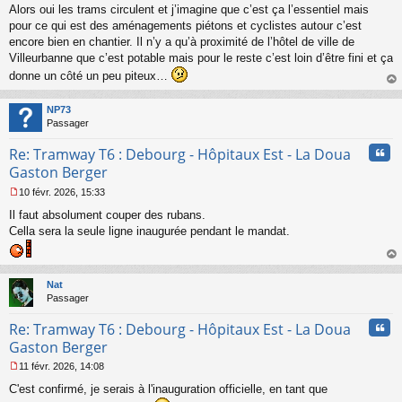
o
Alors oui les trams circulent et j’imagine que c’est ça l’essentiel mais
n
pour ce qui est des aménagements piétons et cyclistes autour c’est
l
encore bien en chantier. Il n’y a qu’à proximité de l’hôtel de ville de
u
Villeurbanne que c’est potable mais pour le reste c’est loin d’être fini et ça
donne un côté un peu piteux…
au
t
NP73
Passager
Cita
Re: Tramway T6 : Debourg - Hôpitaux Est - La Doua
Gaston Berger
10 févr. 2026, 15:33
M
Il faut absolument couper des rubans.
e
s
Cella sera la seule ligne inaugurée pendant le mandat.
s
a
au
g
t
e
Nat
n
Passager
o
n
Cita
Re: Tramway T6 : Debourg - Hôpitaux Est - La Doua
l
Gaston Berger
u
11 févr. 2026, 14:08
M
C'est confirmé, je serais à l'inauguration officielle, en tant que
e