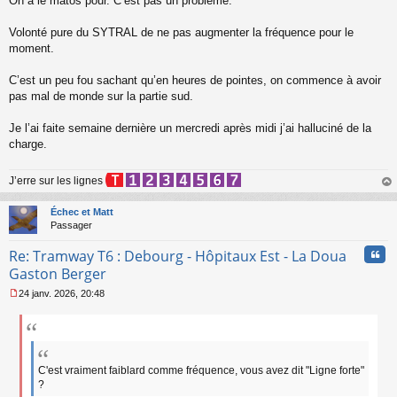
On a le matos pour. C’est pas un problème.
n
l
Volonté pure du SYTRAL de ne pas augmenter la fréquence pour le
u
moment.
C’est un peu fou sachant qu’en heures de pointes, on commence à avoir
pas mal de monde sur la partie sud.
Je l’ai faite semaine dernière un mercredi après midi j’ai halluciné de la
charge.
J’erre sur les lignes
au
t
Échec et Matt
Passager
Cita
Re: Tramway T6 : Debourg - Hôpitaux Est - La Doua
Gaston Berger
24 janv. 2026, 20:48
M
e
s
s
a
g
C'est vraiment faiblard comme fréquence, vous avez dit "Ligne forte"
e
?
n