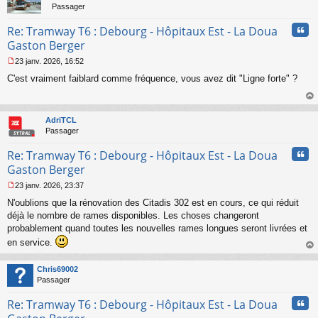
l
Passager
u
Cita
Re: Tramway T6 : Debourg - Hôpitaux Est - La Doua
Gaston Berger
23 janv. 2026, 16:52
M
C'est vraiment faiblard comme fréquence, vous avez dit "Ligne forte" ?
e
s
s
au
a
t
AdriTCL
g
Passager
e
n
Cita
Re: Tramway T6 : Debourg - Hôpitaux Est - La Doua
o
n
Gaston Berger
l
23 janv. 2026, 23:37
u
M
N'oublions que la rénovation des Citadis 302 est en cours, ce qui réduit
e
s
déjà le nombre de rames disponibles. Les choses changeront
s
probablement quand toutes les nouvelles rames longues seront livrées et
a
en service.
g
au
e
t
n
Chris69002
o
Passager
n
l
Cita
Re: Tramway T6 : Debourg - Hôpitaux Est - La Doua
u