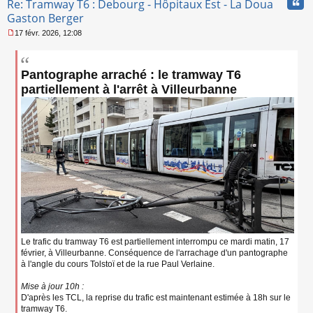
Cita
Re: Tramway T6 : Debourg - Hôpitaux Est - La Doua
n
l
Gaston Berger
u
17 févr. 2026, 12:08
M
e
s
Pantographe arraché : le tramway T6
s
a
partiellement à l'arrêt à Villeurbanne
g
e
n
o
n
l
u
Le trafic du tramway T6 est partiellement interrompu ce mardi matin, 17
février, à Villeurbanne. Conséquence de l'arrachage d'un pantographe
à l'angle du cours Tolstoï et de la rue Paul Verlaine.
Mise à jour 10h :
D'après les TCL, la reprise du trafic est maintenant estimée à 18h sur le
tramway T6.