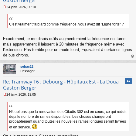
Gaston Berger
24 janv. 2026, 00:10
M
e
s
s
C'est vraiment faiblard comme fréquence, vous avez dit "Ligne forte" ?
a
g
e
Exactement, je me disais qu'ils augmenteraient la fréquence nocturne,
n
mais apparemment il laissent à 20 minutes de fréquence même avec
o
l'extension. Pas terrible pour un mode lourd, Equivalent à certaines lignes
n
de bus chrono.
l
u
au
t
sebac22
Passager
Cita
Re: Tramway T6 : Debourg - Hôpitaux Est - La Doua
Gaston Berger
24 janv. 2026, 19:05
M
e
s
s
N'oublions que la rénovation des Citadis 302 est en cours, ce qui réduit
a
déjà le nombre de rames disponibles. Les choses changeront
g
probablement quand toutes les nouvelles rames longues seront livrées
e
et en service.
n
o