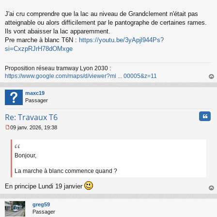
a
g
J'ai cru comprendre que la lac au niveau de Grandclement n'était pas
e
atteignable ou alors difficilement par le pantographe de certaines rames.
n
o
Ils vont abaisser la lac apparemment.
n
Pre marche à blanc T6N :
https://youtu.be/3yApjl944Ps?
l
si=CxzpRJrH78dOMxge
u
Proposition réseau tramway Lyon 2030 :
https://www.google.com/maps/d/viewer?mi ... 00005&z=11
au
t
maxc19
Passager
Cita
Re: Travaux T6
09 janv. 2026, 19:38
M
e
s
s
Bonjour,
a
g
La marche à blanc commence quand ?
e
n
En principe Lundi 19 janvier
o
au
n
t
greg59
l
Passager
u