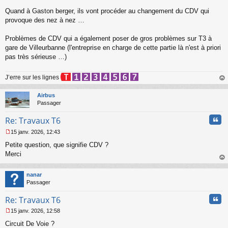
Quand à Gaston berger, ils vont procéder au changement du CDV qui
provoque des nez à nez …
Problèmes de CDV qui a également poser de gros problèmes sur T3 à
gare de Villeurbanne (l'entreprise en charge de cette partie là n'est à priori
pas très sérieuse …)
J’erre sur les lignes
au
t
Airbus
Passager
Cita
Re: Travaux T6
15 janv. 2026, 12:43
M
Petite question, que signifie CDV ?
e
s
Merci
s
au
a
t
nanar
g
Passager
e
n
Cita
Re: Travaux T6
o
n
15 janv. 2026, 12:58
l
M
u
Circuit De Voie ?
e