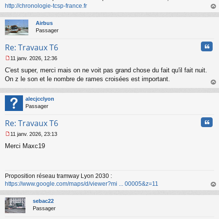
http://chronologie-tcsp-france.fr
au
t
Airbus
Passager
Cita
Re: Travaux T6
11 janv. 2026, 12:36
M
C'est super, merci mais on ne voit pas grand chose du fait qu'il fait nuit.
e
s
On z le son et le nombre de rames croisées est important.
s
au
a
t
alecjcclyon
g
Passager
e
n
Cita
Re: Travaux T6
o
n
11 janv. 2026, 23:13
l
M
u
Merci Maxc19
e
s
s
a
Proposition réseau tramway Lyon 2030 :
g
https://www.google.com/maps/d/viewer?mi ... 00005&z=11
e
n
au
o
t
sebac22
n
Passager
l