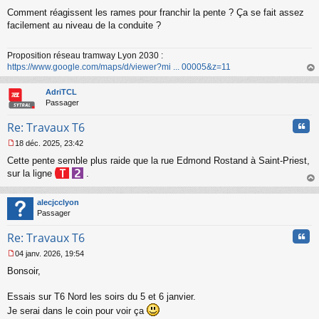
M
Comment réagissent les rames pour franchir la pente ? Ça se fait assez
e
s
facilement au niveau de la conduite ?
s
a
Proposition réseau tramway Lyon 2030 :
g
https://www.google.com/maps/d/viewer?mi ... 00005&z=11
e
n
au
o
t
AdriTCL
n
Passager
l
u
Cita
Re: Travaux T6
18 déc. 2025, 23:42
M
Cette pente semble plus raide que la rue Edmond Rostand à Saint-Priest,
e
s
sur la ligne
.
s
au
a
t
alecjcclyon
g
Passager
e
n
Cita
Re: Travaux T6
o
n
04 janv. 2026, 19:54
l
M
u
Bonsoir,
e
s
s
Essais sur T6 Nord les soirs du 5 et 6 janvier.
a
Je serai dans le coin pour voir ça
g