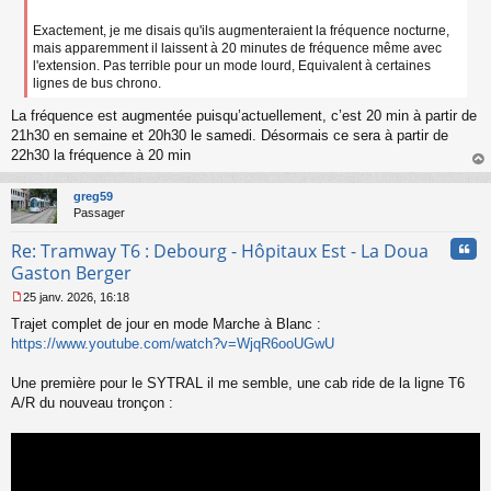
o
Exactement, je me disais qu'ils augmenteraient la fréquence nocturne,
n
mais apparemment il laissent à 20 minutes de fréquence même avec
l
u
l'extension. Pas terrible pour un mode lourd, Equivalent à certaines
lignes de bus chrono.
La fréquence est augmentée puisqu’actuellement, c’est 20 min à partir de
21h30 en semaine et 20h30 le samedi. Désormais ce sera à partir de
22h30 la fréquence à 20 min
au
t
greg59
Passager
Cita
Re: Tramway T6 : Debourg - Hôpitaux Est - La Doua
Gaston Berger
25 janv. 2026, 16:18
M
Trajet complet de jour en mode Marche à Blanc :
e
s
https://www.youtube.com/watch?v=WjqR6ooUGwU
s
a
Une première pour le SYTRAL il me semble, une cab ride de la ligne T6
g
A/R du nouveau tronçon :
e
n
o
n
l
u