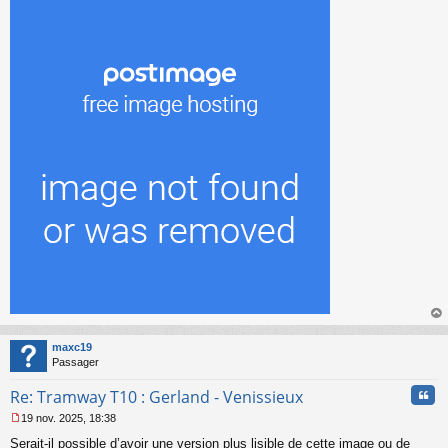
e
n
o
n
l
u
au
t
maxc19
Passager
Cita
Re: Tramway T10 : Gerland - Venissieux
19 nov. 2025, 18:38
M
Serait-il possible d’avoir une version plus lisible de cette image ou de
e