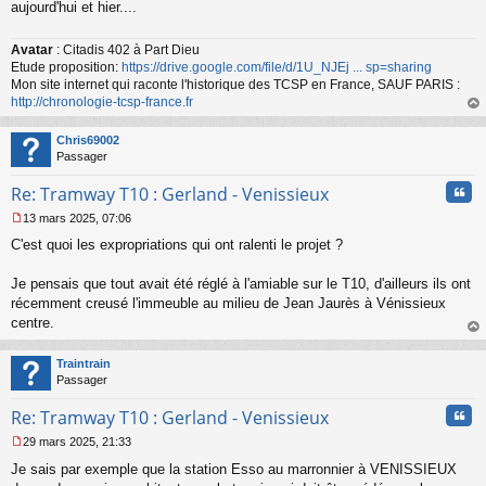
aujourd'hui et hier....
n
o
n
Avatar
: Citadis 402 à Part Dieu
l
Etude proposition:
https://drive.google.com/file/d/1U_NJEj ... sp=sharing
u
Mon site internet qui raconte l'historique des TCSP en France, SAUF PARIS :
http://chronologie-tcsp-france.fr
au
t
Chris69002
Passager
Cita
Re: Tramway T10 : Gerland - Venissieux
13 mars 2025, 07:06
M
C'est quoi les expropriations qui ont ralenti le projet ?
e
s
s
Je pensais que tout avait été réglé à l'amiable sur le T10, d'ailleurs ils ont
a
récemment creusé l'immeuble au milieu de Jean Jaurès à Vénissieux
g
centre.
e
au
n
t
o
Traintrain
n
Passager
l
u
Cita
Re: Tramway T10 : Gerland - Venissieux
29 mars 2025, 21:33
M
Je sais par exemple que la station Esso au marronnier à VENISSIEUX
e