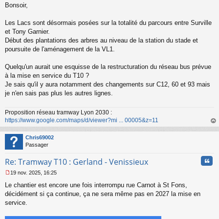
Bonsoir,
e
s
s
Les Lacs sont désormais posées sur la totalité du parcours entre Surville
a
et Tony Garnier.
g
Début des plantations des arbres au niveau de la station du stade et
e
poursuite de l'aménagement de la VL1.
n
o
n
Quelqu'un aurait une esquisse de la restructuration du réseau bus prévue
l
à la mise en service du T10 ?
u
Je sais qu'il y aura notamment des changements sur C12, 60 et 93 mais
je n'en sais pas plus les autres lignes.
Proposition réseau tramway Lyon 2030 :
https://www.google.com/maps/d/viewer?mi ... 00005&z=11
au
t
Chris69002
Passager
Cita
Re: Tramway T10 : Gerland - Venissieux
19 nov. 2025, 16:25
M
Le chantier est encore une fois interrompu rue Carnot à St Fons,
e
s
décidément si ça continue, ça ne sera même pas en 2027 la mise en
s
service.
a
g