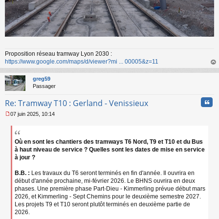
Proposition réseau tramway Lyon 2030 :
https://www.google.com/maps/d/viewer?mi ... 00005&z=11
au
t
greg59
Passager
Cita
Re: Tramway T10 : Gerland - Venissieux
07 juin 2025, 10:14
M
e
s
s
Où en sont les chantiers des tramways T6 Nord, T9 et T10 et du Bus
a
à haut niveau de service ? Quelles sont les dates de mise en service
g
à jour ?
e
n
B.B. :
Les travaux du T6 seront terminés en fin d'année. Il ouvrira en
o
début d'année prochaine, mi-février 2026. Le BHNS ouvrira en deux
n
phases. Une première phase Part-Dieu - Kimmerling prévue début mars
l
2026, et Kimmerling - Sept Chemins pour le deuxième semestre 2027.
u
Les projets T9 et T10 seront plutôt terminés en deuxième partie de
2026.