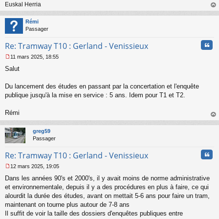
n
Euskal Herria
l
au
u
t
Rémi
Passager
Cita
Re: Tramway T10 : Gerland - Venissieux
11 mars 2025, 18:55
M
Salut
e
s
s
Du lancement des études en passant par la concertation et l'enquête
a
publique jusqu'à la mise en service : 5 ans. Idem pour T1 et T2.
g
e
Rémi
n
o
au
n
t
greg59
l
Passager
u
Cita
Re: Tramway T10 : Gerland - Venissieux
12 mars 2025, 19:05
M
Dans les années 90's et 2000's, il y avait moins de norme administrative
e
s
et environnementale, depuis il y a des procédures en plus à faire, ce qui
s
alourdit la durée des études, avant on mettait 5-6 ans pour faire un tram,
a
maintenant on tourne plus autour de 7-8 ans
g
Il suffit de voir la taille des dossiers d'enquêtes publiques entre
e