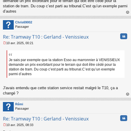
s
demande un prix exorbitant pour le terrain qui doit être cédé pour la
s
station de tram. Du coup c’est parti au tribunal.C’est qu’un exemple parmi
a
d’autres
g
au
e
t
n
Chris69002
o
Passager
n
Cita
l
Re: Tramway T10 : Gerland - Venissieux
u
10 avr. 2025, 00:21
M
e
s
s
Je sais par exemple que la station Esso au marronnier à VENISSIEUX
a
demande un prix exorbitant pour le terrain qui doit être cédé pour la
g
station de tram. Du coup c’est parti au tribunal.C’est qu’un exemple
e
parmi d’autres
n
o
n
J'avais entendu que cette station service restait malgré le T10, ça a
l
changé ?
u
au
t
Rémi
Passager
Cita
Re: Tramway T10 : Gerland - Venissieux
10 avr. 2025, 08:33
M