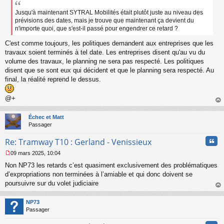
s
a
Jusqu'à maintenant SYTRAL Mobilités était plutôt juste au niveau des
g
prévisions des dates, mais je trouve que maintenant ça devient du
e
n'importe quoi, que s'est-il passé pour engendrer ce retard ?
n
o
C'est comme toujours, les politiques demandent aux entreprises que les
n
travaux soient terminés à tel date. Les entreprises disent qu'au vu du
l
volume des travaux, le planning ne sera pas respecté. Les politiques
u
disent que se sont eux qui décident et que le planning sera respecté. Au
final, la réalité reprend le dessus.
@+
au
t
Échec et Matt
Passager
Cita
Re: Tramway T10 : Gerland - Venissieux
09 mars 2025, 10:04
M
Non NP73 les retards c’est quasiment exclusivement des problématiques
e
s
d’expropriations non terminées à l’amiable et qui donc doivent se
s
poursuivre sur du volet judiciaire
a
au
g
t
NP73
e
Passager
n
o