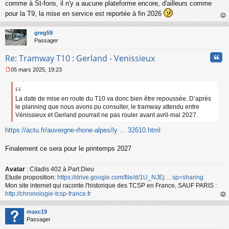
s
comme à St-fons, il n'y a aucune plateforme encore, d'ailleurs comme
s
pour la T9, la mise en service est reportée à fin 2026
a
au
g
t
greg59
e
Passager
n
o
Cita
Re: Tramway T10 : Gerland - Venissieux
n
l
05 mars 2025, 19:23
u
M
e
s
s
La date de mise en route du T10 va donc bien être repoussée. D’après
a
le planning que nous avons pu consulter, le tramway attendu entre
g
Vénissieux et Gerland pourrait ne pas rouler avant avril-mai 2027.
e
n
https://actu.fr/auvergne-rhone-alpes/ly ... 32610.html
o
n
Finalement ce sera pour le printemps 2027
l
u
Avatar
: Citadis 402 à Part Dieu
Etude proposition:
https://drive.google.com/file/d/1U_NJEj ... sp=sharing
Mon site internet qui raconte l'historique des TCSP en France, SAUF PARIS :
http://chronologie-tcsp-france.fr
au
t
maxc19
Passager