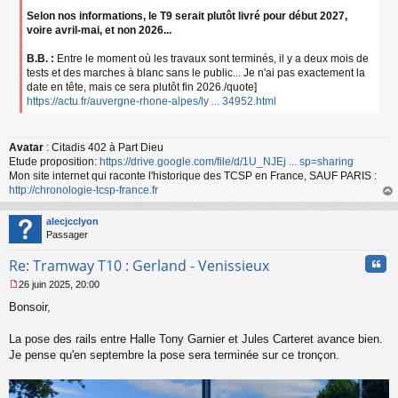
Selon nos informations, le T9 serait plutôt livré pour début 2027,
voire avril-mai, et non 2026...
B.B. :
Entre le moment où les travaux sont terminés, il y a deux mois de
tests et des marches à blanc sans le public... Je n'ai pas exactement la
date en tête, mais ce sera plutôt fin 2026./quote]
https://actu.fr/auvergne-rhone-alpes/ly ... 34952.html
Avatar
: Citadis 402 à Part Dieu
Etude proposition:
https://drive.google.com/file/d/1U_NJEj ... sp=sharing
Mon site internet qui raconte l'historique des TCSP en France, SAUF PARIS :
http://chronologie-tcsp-france.fr
au
t
alecjcclyon
Passager
Cita
Re: Tramway T10 : Gerland - Venissieux
26 juin 2025, 20:00
M
Bonsoir,
e
s
s
La pose des rails entre Halle Tony Garnier et Jules Carteret avance bien.
a
Je pense qu'en septembre la pose sera terminée sur ce tronçon.
g
e
n