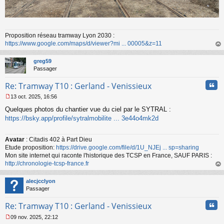
Proposition réseau tramway Lyon 2030 :
https://www.google.com/maps/d/viewer?mi ... 00005&z=11
au
t
greg59
Passager
Cita
Re: Tramway T10 : Gerland - Venissieux
13 oct. 2025, 16:56
M
Quelques photos du chantier vue du ciel par le SYTRAL :
e
s
https://bsky.app/profile/sytralmobilite ... 3e44o4mk2d
s
a
Avatar
: Citadis 402 à Part Dieu
g
Etude proposition:
https://drive.google.com/file/d/1U_NJEj ... sp=sharing
e
n
Mon site internet qui raconte l'historique des TCSP en France, SAUF PARIS :
o
http://chronologie-tcsp-france.fr
n
au
l
t
alecjcclyon
u
Passager
Cita
Re: Tramway T10 : Gerland - Venissieux
09 nov. 2025, 22:12
M