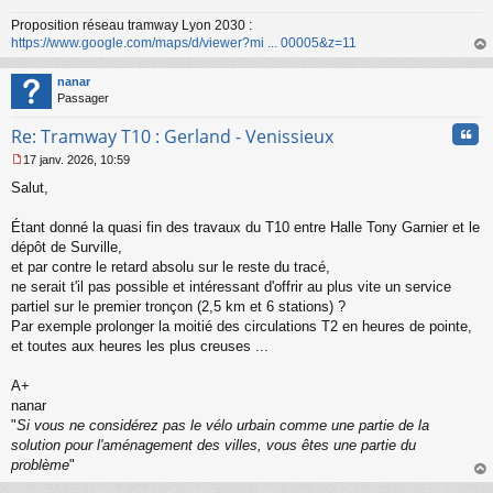
n
o
Proposition réseau tramway Lyon 2030 :
n
https://www.google.com/maps/d/viewer?mi ... 00005&z=11
l
au
u
t
nanar
Passager
Cita
Re: Tramway T10 : Gerland - Venissieux
17 janv. 2026, 10:59
M
Salut,
e
s
s
Étant donné la quasi fin des travaux du T10 entre Halle Tony Garnier et le
a
dépôt de Surville,
g
et par contre le retard absolu sur le reste du tracé,
e
ne serait t'il pas possible et intéressant d'offrir au plus vite un service
n
o
partiel sur le premier tronçon (2,5 km et 6 stations) ?
n
Par exemple prolonger la moitié des circulations T2 en heures de pointe,
l
et toutes aux heures les plus creuses ...
u
A+
nanar
"
Si vous ne considérez pas le vélo urbain comme une partie de la
solution pour l'aménagement des villes, vous êtes une partie du
problème
"
au