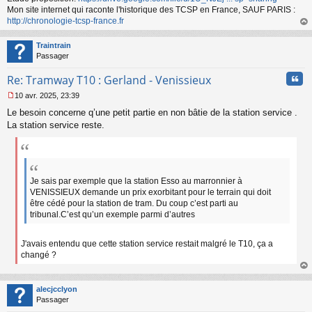
Mon site internet qui raconte l'historique des TCSP en France, SAUF PARIS :
http://chronologie-tcsp-france.fr
au
t
Traintrain
Passager
Cita
Re: Tramway T10 : Gerland - Venissieux
10 avr. 2025, 23:39
M
Le besoin concerne q’une petit partie en non bâtie de la station service .
e
s
La station service reste.
s
a
g
e
n
Je sais par exemple que la station Esso au marronnier à
o
VENISSIEUX demande un prix exorbitant pour le terrain qui doit
n
être cédé pour la station de tram. Du coup c’est parti au
l
tribunal.C’est qu’un exemple parmi d’autres
u
J'avais entendu que cette station service restait malgré le T10, ça a
changé ?
au
t
alecjcclyon
Passager