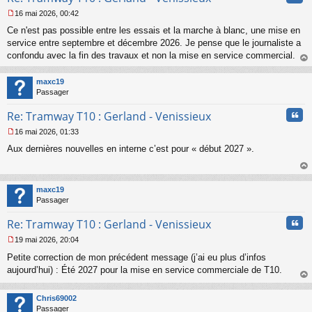
16 mai 2026, 00:42
M
Ce n'est pas possible entre les essais et la marche à blanc, une mise en
e
s
service entre septembre et décembre 2026. Je pense que le journaliste a
s
confondu avec la fin des travaux et non la mise en service commercial.
a
au
g
t
maxc19
e
Passager
n
o
Cita
Re: Tramway T10 : Gerland - Venissieux
n
l
16 mai 2026, 01:33
u
M
Aux dernières nouvelles en interne c’est pour « début 2027 ».
e
s
s
au
a
t
maxc19
g
Passager
e
n
Cita
Re: Tramway T10 : Gerland - Venissieux
o
n
19 mai 2026, 20:04
l
M
u
Petite correction de mon précédent message (j’ai eu plus d’infos
e
s
aujourd’hui) : Été 2027 pour la mise en service commerciale de T10.
s
au
a
t
Chris69002
g
Passager
e