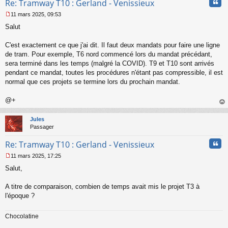
Cita
Re: Tramway T10 : Gerland - Venissieux
n
l
11 mars 2025, 09:53
u
M
Salut
e
s
s
C'est exactement ce que j'ai dit. Il faut deux mandats pour faire une ligne
a
de tram. Pour exemple, T6 nord commencé lors du mandat précédant,
g
sera terminé dans les temps (malgré la COVID). T9 et T10 sont arrivés
e
pendant ce mandat, toutes les procédures n'étant pas compressible, il est
n
o
normal que ces projets se termine lors du prochain mandat.
n
l
@+
u
au
t
Jules
Passager
Cita
Re: Tramway T10 : Gerland - Venissieux
11 mars 2025, 17:25
M
Salut,
e
s
s
A titre de comparaison, combien de temps avait mis le projet T3 à
a
l'époque ?
g
e
n
Chocolatine
o