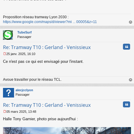
s
s
a
Proposition réseau tramway Lyon 2030 :
g
https://www.google.com/maps/d/viewer?mi ... 00005&z=11
e
n
au
o
t
TubeSurf
n
Passager
l
u
Cita
Re: Tramway T10 : Gerland - Venissieux
25 janv. 2025, 16:10
M
Ce n'est pas ce qui est envisagé pour l'instant.
e
s
s
a
Avoue travailler pour le réseau TCL.
g
e
au
n
t
alecjcclyon
o
Passager
n
l
Cita
Re: Tramway T10 : Gerland - Venissieux
u
05 mars 2025, 13:48
M
Halle Tony Garnier, photo prise aujourd'hui :
e
s
s
a