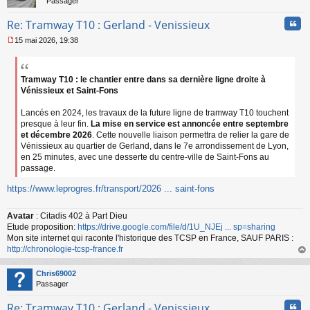
Passager
n
l
Cita
Re: Tramway T10 : Gerland - Venissieux
u
15 mai 2026, 19:38
M
e
s
s
Tramway T10 : le chantier entre dans sa dernière ligne droite à
a
Vénissieux et Saint-Fons
g
e
Lancés en 2024, les travaux de la future ligne de tramway T10 touchent
n
presque à leur fin.
La mise en service est annoncée entre septembre
o
et décembre 2026
. Cette nouvelle liaison permettra de relier la gare de
n
Vénissieux au quartier de Gerland, dans le 7e arrondissement de Lyon,
l
en 25 minutes, avec une desserte du centre-ville de Saint-Fons au
u
passage.
https://www.leprogres.fr/transport/2026 ... saint-fons
Avatar
: Citadis 402 à Part Dieu
Etude proposition:
https://drive.google.com/file/d/1U_NJEj ... sp=sharing
Mon site internet qui raconte l'historique des TCSP en France, SAUF PARIS :
http://chronologie-tcsp-france.fr
au
t
Chris69002
Passager
Cita
Re: Tramway T10 : Gerland - Venissieux