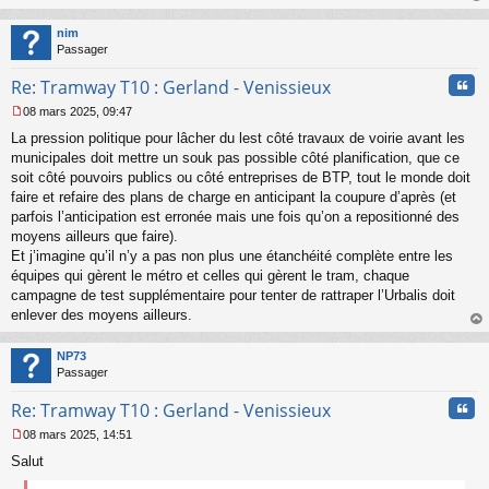
a
au
g
t
nim
e
Passager
n
o
Cita
Re: Tramway T10 : Gerland - Venissieux
n
l
08 mars 2025, 09:47
u
M
La pression politique pour lâcher du lest côté travaux de voirie avant les
e
s
municipales doit mettre un souk pas possible côté planification, que ce
s
soit côté pouvoirs publics ou côté entreprises de BTP, tout le monde doit
a
faire et refaire des plans de charge en anticipant la coupure d’après (et
g
parfois l’anticipation est erronée mais une fois qu’on a repositionné des
e
moyens ailleurs que faire).
n
o
Et j’imagine qu’il n’y a pas non plus une étanchéité complète entre les
n
équipes qui gèrent le métro et celles qui gèrent le tram, chaque
l
campagne de test supplémentaire pour tenter de rattraper l’Urbalis doit
u
enlever des moyens ailleurs.
au
t
NP73
Passager
Cita
Re: Tramway T10 : Gerland - Venissieux
08 mars 2025, 14:51
M
Salut
e
s