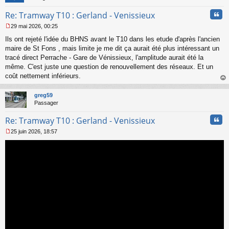
n
Cita
Re: Tramway T10 : Gerland - Venissieux
o
n
29 mai 2026, 00:25
l
M
u
Ils ont rejeté l'idée du BHNS avant le T10 dans les etude d'après l'ancien
e
s
maire de St Fons , mais limite je me dit ça aurait été plus intéressant un
s
tracé direct Perrache - Gare de Vénissieux, l'amplitude aurait été la
a
même. C'est juste une question de renouvellement des réseaux. Et un
g
coût nettement inférieurs.
e
au
n
t
o
greg59
n
Passager
l
u
Cita
Re: Tramway T10 : Gerland - Venissieux
25 juin 2026, 18:57
M
e
s
s
a
g
e
n
o
n
l
u