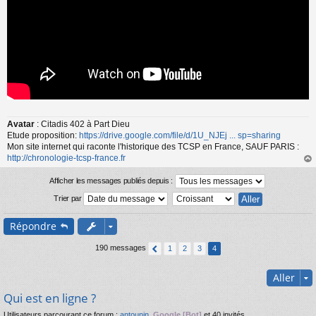
Avatar
: Citadis 402 à Part Dieu
Etude proposition:
https://drive.google.com/file/d/1U_NJEj ... sp=sharing
Mon site internet qui raconte l'historique des TCSP en France, SAUF PARIS :
http://chronologie-tcsp-france.fr
au
t
Afficher les messages publiés depuis :
Trier par
Répondre
190 messages
1
2
3
4
Aller
Qui est en ligne ?
Utilisateurs parcourant ce forum :
antounin
,
Google [Bot]
et 40 invités