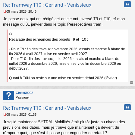
Cita
Re: Tramway T10 : Gerland - Venissieux
05 mars 2025, 20:46
M
Je pense ceux qui ont rédigé cet article ont inversé T9 et T10, cf mon
e
s
message du 31 janvier dans le topic Persepectives tram :
s
a
g
Recalage des échéances des projets T9 et T10 :
e
n
- Pour T9 : fin des travaux novembre 2026, essais et marche à blanc de
o
fin 2026 à avril 2027, mise en service avril 2027.
n
- Pour T10 : fin des travaux juillet 2026, essais et marche à blanc de
l
juillet 2026 à décembre 2026, mise en service fin décembre 2026 ou
u
début 2027.
Quant à T6N on reste sur une mise en service début 2026 (février).
au
t
Chris69002
Passager
Cita
Re: Tramway T10 : Gerland - Venissieux
08 mars 2025, 01:35
M
Jusqu'à maintenant SYTRAL Mobilités était plutôt juste au niveau des
e
s
prévisions des dates, mais je trouve que maintenant ça devient du
s
n'importe quoi, que s'est-il passé pour engendrer ce retard ?