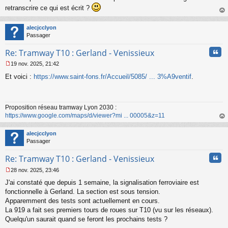
s
retranscrire ce qui est écrit ?
s
au
a
t
alecjcclyon
g
Passager
e
n
Cita
Re: Tramway T10 : Gerland - Venissieux
o
n
19 nov. 2025, 21:42
l
M
u
Et voici :
https://www.saint-fons.fr/Accueil/5085/ ... 3%A9ventif
.
e
s
s
a
Proposition réseau tramway Lyon 2030 :
g
https://www.google.com/maps/d/viewer?mi ... 00005&z=11
e
n
au
o
t
alecjcclyon
n
Passager
l
u
Cita
Re: Tramway T10 : Gerland - Venissieux
28 nov. 2025, 23:46
M
J'ai constaté que depuis 1 semaine, la signalisation ferroviaire est
e
s
fonctionnelle à Gerland. La section est sous tension.
s
Apparemment des tests sont actuellement en cours.
a
La 919 a fait ses premiers tours de roues sur T10 (vu sur les réseaux).
g
Quelqu'un saurait quand se feront les prochains tests ?
e