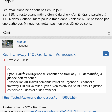
Bonjour
e
s
s
Les révolutions ne se font pas en un jour.
a
Sur T10, je reste quand même étonné du choix d'un itinéraire parallèle à
g
T1-T6 dans Gerland. Idem pour le tracé dans Vénissieux : le passage par
e
une partie des Minguettes n'était pas non plus dénué de sens.
n
o
n
Rémi
l
au
u
t
greg59
Passager
Cita
Re: Tramway T10 : Gerland - Venissieux
10 avr. 2025, 09:44
M
e
s
s
Lyon. L'arrêt en urgence du chantier de tramway T10 demandée, la
a
justice doit trancher
g
L'inspection du Travail demande l'arrêt en urgence du chantier du
e
tramway T10 qui va relier Lyon à Vénissieux via Saint-Fons. La justice
n
est saisie du dossier et doit trancher.
o
n
https://actu.fr/auvergne-rhone-alpes/ly ... 86658.html
l
u
Avatar
: Citadis 402 à Part Dieu
Etude proposition:
https://drive.google.com/file/d/1U_NJEj ... sp=sharing