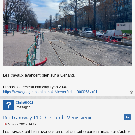
g
e
n
o
n
l
u
Les travaux avancent bien sur à Gerland.
Proposition réseau tramway Lyon 2030 :
https://www.google.com/maps/d/viewer?mi ... 00005&z=11
au
t
Chris69002
Passager
Cita
Re: Tramway T10 : Gerland - Venissieux
05 mars 2025, 14:12
M
Les travaux ont bien avancés en effet sur cette portion, mais sur d'autres
e