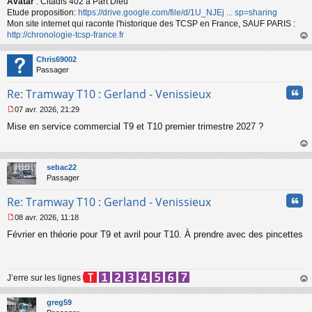
Avatar
: Citadis 402 à Part Dieu
Etude proposition:
https://drive.google.com/file/d/1U_NJEj ... sp=sharing
Mon site internet qui raconte l'historique des TCSP en France, SAUF PARIS :
http://chronologie-tcsp-france.fr
au
t
Chris69002
Passager
Cita
Re: Tramway T10 : Gerland - Venissieux
07 avr. 2026, 21:29
M
Mise en service commercial T9 et T10 premier trimestre 2027 ?
e
s
s
au
a
t
sebac22
g
Passager
e
n
Cita
Re: Tramway T10 : Gerland - Venissieux
o
n
08 avr. 2026, 11:18
l
M
u
Février en théorie pour T9 et avril pour T10. À prendre avec des pincettes
e
s
s
a
J’erre sur les lignes
g
e
au
n
t
greg59
o