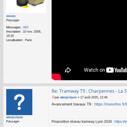
a
g
e
n
xouxo
o
Passager
n
l
Messages :
893
u
Inscription :
10 nov. 2006,
19:26
Localisation :
Paris
Re: Tramway T9 : Charpennes - La S
par
alecjcclyon
»
17 août 2025, 12:46
M
Avancement travaux T9 :
https://mesinfos.fr/
e
s
s
alecjcclyon
a
Proposition réseau tramway Lyon 2030 :
https:/
Passager
g
e