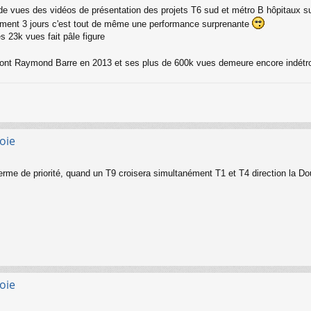
re de vues des vidéos de présentation des projets T6 sud et métro B hôpitaux s
lement 3 jours c'est tout de même une performance surprenante
s 23k vues fait pâle figure
 pont Raymond Barre en 2013 et ses plus de 600k vues demeure encore indét
oie
e de priorité, quand un T9 croisera simultanément T1 et T4 direction la Dou
oie