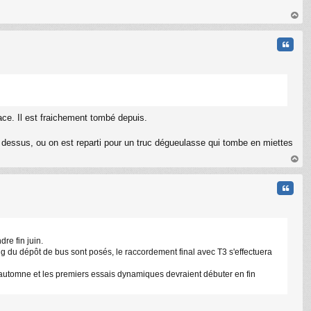
au
t
Citati
ace. Il est fraichement tombé depuis.
à dessus, ou on est reparti pour un truc dégueulasse qui tombe en miettes
au
t
Citati
re fin juin.
ng du dépôt de bus sont posés, le raccordement final avec T3 s'effectuera
'automne et les premiers essais dynamiques devraient débuter en fin