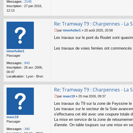
Messages :
2149
n
Inscription :
27 juin 2016,
o
12:13
n
l
u
Re: Tramway T9 : Charpennes - La S
par
timerfuller1
»
20 août 2025, 20:58
M
Les travaux sur le pont du Roulet sont quasim
e
s
s
Les travaux de voies ferrées ont commencés su
timerfuller1
a
Passager
g
e
Messages :
843
n
Inscription :
26 avr. 2006,
o
00:47
n
Localisation :
Lyon - Bron
l
u
Re: Tramway T9 : Charpennes - La S
par
maxc19
»
20 mai 2026, 09:37
M
Les travaux du T9 sur la zone de Feyssine le l
e
s
Les travaux sur le secteur de la Soie avancen
s
s'effectuera cet été avec une coupure totale 
maxc19
a
La mise en service de la zone de retournement
Passager
g
d'année. On table toujours sur une mise en se
e
Messages :
340
n