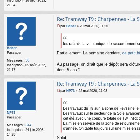
Inscription :
18 déc. 2013,
o
21:54
n
l
u
Re: Tramway T9 : Charpennes - La S
par
Beber
»
20 mai 2026, 11:50
M
e
s
s
les rails de la voie unique de raccordement s
Beber
a
Passager
Partiellement. La semaine dernière,
ce petit 
g
e
Messages :
36
n
Au passage, on dirait que le dépôt sera clôtu
Inscription :
05 août 2022,
o
dans 5 ans ?
21:17
n
l
u
Re: Tramway T9 : Charpennes - La S
par
NP73
»
22 mai 2026, 21:03
M
e
s
s
Les travaux du T9 sur la zone de Feyssine le l
NP73
a
Les travaux sur le secteur de la Soie avancen
Passager
g
cet été avec une coupure totale de T3/T7/Rx 
e
La mise en service de la zone de retournemen
Messages :
614
n
d'année. On table toujours sur une mise en s
Inscription :
24 juin 2008,
o
14:28
n
Salut