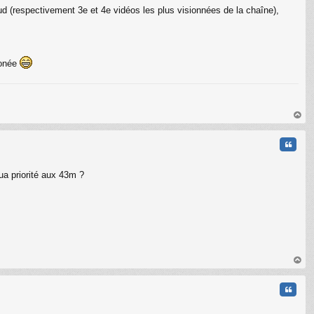
ud (respectivement 3e et 4e vidéos les plus visionnées de la chaîne),
ronée
au
t
Citati
a priorité aux 43m ?
au
t
Citati