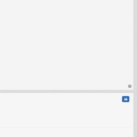
au
t
Citati