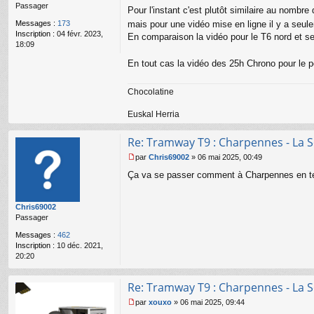
g
Passager
Pour l'instant c'est plutôt similaire au nomb
e
Messages :
173
mais pour une vidéo mise en ligne il y a seu
n
Inscription :
04 févr. 2023,
o
En comparaison la vidéo pour le T6 nord et se
18:09
n
l
En tout cas la vidéo des 25h Chrono pour le
u
Chocolatine
Euskal Herria
Re: Tramway T9 : Charpennes - La S
par
Chris69002
»
06 mai 2025, 00:49
M
Ça va se passer comment à Charpennes en term
e
s
s
Chris69002
a
Passager
g
e
Messages :
462
n
Inscription :
10 déc. 2021,
o
20:20
n
l
u
Re: Tramway T9 : Charpennes - La S
par
xouxo
»
06 mai 2025, 09:44
M