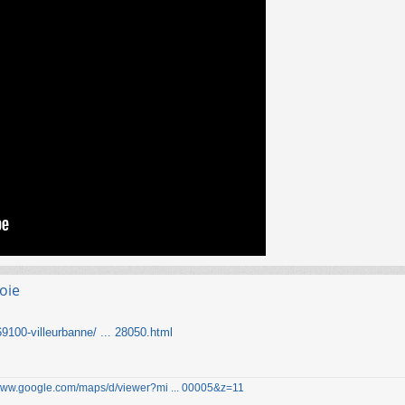
oie
69100-villeurbanne/ ... 28050.html
/www.google.com/maps/d/viewer?mi ... 00005&z=11