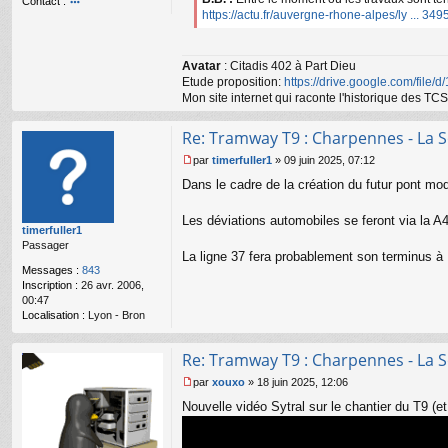
Contact :
https://actu.fr/auvergne-rhone-alpes/ly ... 349
o
nt
ac
te
Avatar
: Citadis 402 à Part Dieu
r
Etude proposition:
https://drive.google.com/file/
gr
Mon site internet qui raconte l'historique des 
e
g
Re: Tramway T9 : Charpennes - La S
59
par
timerfuller1
»
09 juin 2025, 07:12
M
Dans le cadre de la création du futur pont mod
e
s
s
Les déviations automobiles se feront via la A4
timerfuller1
a
Passager
g
La ligne 37 fera probablement son terminus à
e
Messages :
843
n
Inscription :
26 avr. 2006,
o
00:47
n
Localisation :
Lyon - Bron
l
u
Re: Tramway T9 : Charpennes - La S
par
xouxo
»
18 juin 2025, 12:06
M
Nouvelle vidéo Sytral sur le chantier du T9 (e
e
s
s