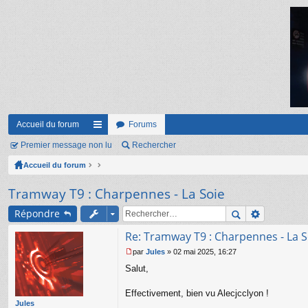
Accueil du forum
Forums
Premier message non lu
ac
Rechercher
Accueil du forum
co
ur
Tramway T9 : Charpennes - La Soie
ci
Répondre
s
Re: Tramway T9 : Charpennes - La S
par
Jules
»
02 mai 2025, 16:27
M
Salut,
e
s
s
Effectivement, bien vu Alecjcclyon !
a
Jules