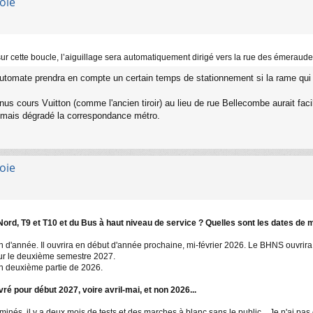
oie
r cette boucle, l’aiguillage sera automatiquement dirigé vers la rue des émeraudes
e l'automate prendra en compte un certain temps de stationnement si la rame qui
us cours Vuitton (comme l'ancien tiroir) au lieu de rue Bellecombe aurait faci
.. mais dégradé la correspondance métro.
oie
rd, T9 et T10 et du Bus à haut niveau de service ? Quelles sont les dates de m
in d'année. Il ouvrira en début d'année prochaine, mi-février 2026. Le BHNS ouvr
ur le deuxième semestre 2027.
en deuxième partie de 2026.
ivré pour début 2027, voire avril-mai, et non 2026...
inés, il y a deux mois de tests et des marches à blanc sans le public... Je n'ai pas 