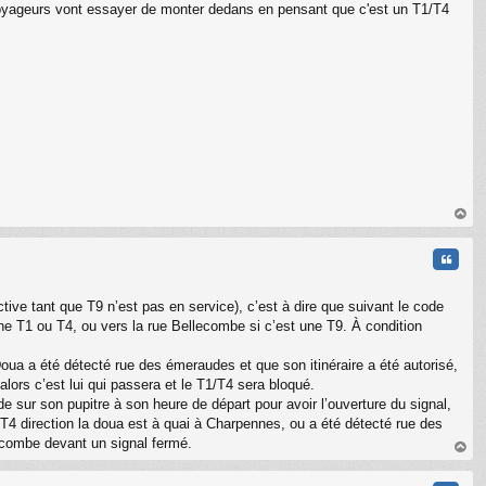
es voyageurs vont essayer de monter dedans en pensant que c'est un T1/T4
au
t
Citati
tive tant que T9 n’est pas en service), c’est à dire que suivant le code
ne T1 ou T4, ou vers la rue Bellecombe si c’est une T9. À condition
oua a été détecté rue des émeraudes et que son itinéraire a été autorisé,
alors c’est lui qui passera et le T1/T4 sera bloqué.
 sur son pupitre à son heure de départ pour avoir l’ouverture du signal,
 T4 direction la doua est à quai à Charpennes, ou a été détecté rue des
ecombe devant un signal fermé.
au
t