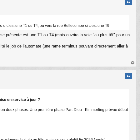
Citati
 si c’est une T1 ou T4, ou vers la rue Bellecombe si c’est une T9.
 se présente est une T1 ou T4 (mais ouvrira la voie "au plus tôt" pour un
lité le job de l'automate (une rame terminus pouvant directement aller à
au
t
Citati
ise en service à jour ?
ira en deux phases. Une première phase Part-Dieu - Kimmerling prévue début
exactement la date en tête, mais ce sera plutôt fin 2026./quote]