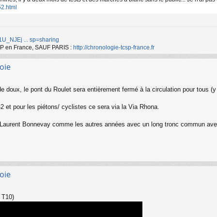
52.html
d/1U_NJEj ... sp=sharing
TCSP en France, SAUF PARIS :
http://chronologie-tcsp-france.fr
oie
e doux, le pont du Roulet sera entièrement fermé à la circulation pour tous (y 
2 et pour les piétons/ cyclistes ce sera via la Via Rhona.
 Laurent Bonnevay comme les autres années avec un long tronc commun avec l
oie
t T10)