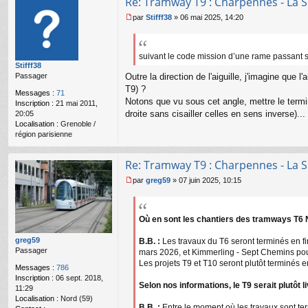
Re: Tramway T9 : Charpennes - La S
par
Stifff38
»
06 mai 2025, 14:20
M
e
s
s
suivant le code mission d’une rame passant su
Stifff38
a
Passager
Outre la direction de l'aiguille, j'imagine qu
g
e
T9) ?
Messages :
71
n
Notons que vu sous cet angle, mettre le termin
Inscription :
21 mai 2011,
o
droite sans cisailler celles en sens inverse).
20:05
n
Localisation :
Grenoble /
l
région parisienne
u
Re: Tramway T9 : Charpennes - La S
par
greg59
»
07 juin 2025, 10:15
M
e
s
s
Où en sont les chantiers des tramways T6 No
a
g
greg59
B.B. :
Les travaux du T6 seront terminés en f
e
Passager
mars 2026, et Kimmerling - Sept Chemins po
n
Les projets T9 et T10 seront plutôt terminés 
Messages :
786
o
Inscription :
06 sept. 2018,
n
Selon nos informations, le T9 serait plutôt l
11:29
l
Localisation :
Nord (59)
u
B.B. :
Entre le moment où les travaux sont term