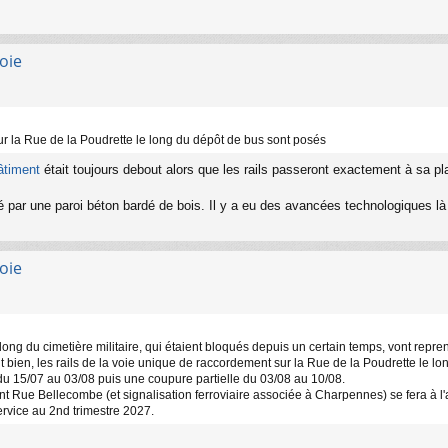
oie
ur la Rue de la Poudrette le long du dépôt de bus sont posés
bâtiment
était toujours debout alors que les rails passeront exactement à sa pl
ré par une paroi béton bardé de bois. Il y a eu des avancées technologiques l
oie
ong du cimetière militaire, qui étaient bloqués depuis un certain temps, vont reprend
t bien, les rails de la voie unique de raccordement sur la Rue de la Poudrette le lo
du 15/07 au 03/08 puis une coupure partielle du 03/08 au 10/08.
t Rue Bellecombe (et signalisation ferroviaire associée à Charpennes) se fera à l
ervice au 2nd trimestre 2027.