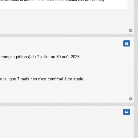
C
au
t
Citati
compris piétons) du 7 juillet au 30 août 2025.
a ligne 7 mais rien n'est confirmé à ce stade.
au
t
Citati