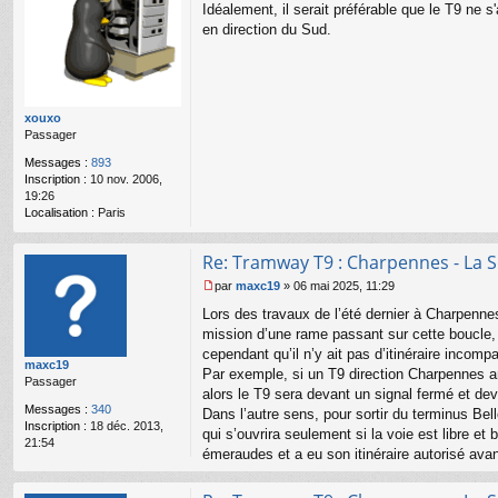
Idéalement, il serait préférable que le T9 ne
e
s
en direction du Sud.
s
a
g
e
n
xouxo
o
Passager
n
l
Messages :
893
u
Inscription :
10 nov. 2006,
19:26
Localisation :
Paris
Re: Tramway T9 : Charpennes - La S
par
maxc19
»
06 mai 2025, 11:29
M
Lors des travaux de l’été dernier à Charpennes
e
s
mission d’une rame passant sur cette boucle, 
s
cependant qu’il n’y ait pas d’itinéraire incomp
maxc19
a
Par exemple, si un T9 direction Charpennes ar
Passager
g
alors le T9 sera devant un signal fermé et dev
e
Messages :
340
Dans l’autre sens, pour sortir du terminus Be
n
Inscription :
18 déc. 2013,
o
qui s’ouvrira seulement si la voie est libre 
21:54
n
émeraudes et a eu son itinéraire autorisé ava
l
u