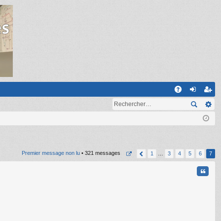
R
A
on
ns
Q
ne
cri
xi
pti
on
on
Premier message non lu
• 321 messages
1
…
3
4
5
6
7
Citati