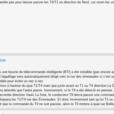
 s'arrête pas pour laisser passer les T4/T1 en direction du Nord, car sinon l
oie
 une boucle de télécommande intelligente (BTI) a été installée (pas encore ac
l’aiguillage sera automatiquement dirigé vers la rue des émeraudes si c’est u
atible pour éviter un nez à nez.
rive à hauteur du quai T1/T4 mais que juste avant un T1 ou T4 direction La D
ra attendre que l’autre passe. Inversement, si le T9 a été détecté en premier, 
llecombe direction Vaulx La Soie, le conducteur T9 devra passer une commande
et bloquera les T1/T4 rue des Émeraudes. Et donc inversement tant qu’un T1 ou
nt que la commande du T9 ne soit passée, alors le T9 restera à quai rue Bell