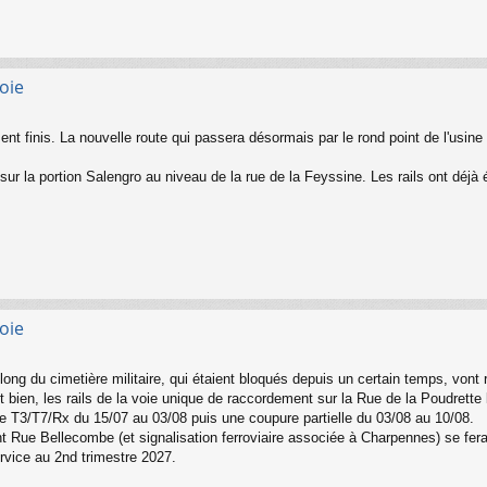
oie
ent finis. La nouvelle route qui passera désormais par le rond point de l'usin
r la portion Salengro au niveau de la rue de la Feyssine. Les rails ont déjà é
oie
ong du cimetière militaire, qui étaient bloqués depuis un certain temps, vont r
t bien, les rails de la voie unique de raccordement sur la Rue de la Poudrette
de T3/T7/Rx du 15/07 au 03/08 puis une coupure partielle du 03/08 au 10/08.
 Rue Bellecombe (et signalisation ferroviaire associée à Charpennes) se fera
rvice au 2nd trimestre 2027.