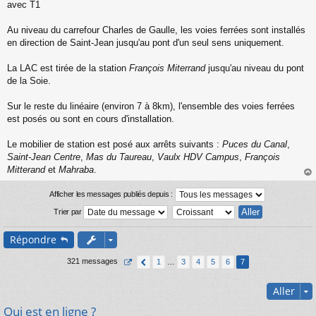
n
avec T1
l
u
Au niveau du carrefour Charles de Gaulle, les voies ferrées sont installés
en direction de Saint-Jean jusqu'au pont d'un seul sens uniquement.
La LAC est tirée de la station
François Miterrand
jusqu'au niveau du pont
de la Soie.
Sur le reste du linéaire (environ 7 à 8km), l'ensemble des voies ferrées
est posés ou sont en cours d'installation.
Le mobilier de station est posé aux arrêts suivants :
Puces du Canal
,
Saint-Jean Centre
,
Mas du Taureau
,
Vaulx HDV Campus
,
François
Mitterand
et
Mahraba
.
au
t
Afficher les messages publiés depuis :
Trier par
Répondre
321 messages
1
…
3
4
5
6
7
Aller
Qui est en ligne ?