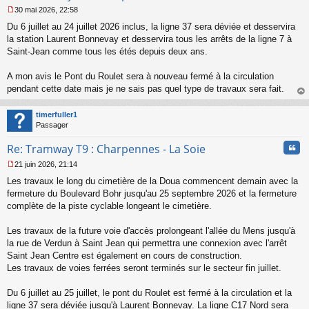
30 mai 2026, 22:58
M
Du 6 juillet au 24 juillet 2026 inclus, la ligne 37 sera déviée et desservira
e
s
la station Laurent Bonnevay et desservira tous les arrêts de la ligne 7 à
s
Saint-Jean comme tous les étés depuis deux ans.
a
g
A mon avis le Pont du Roulet sera à nouveau fermé à la circulation
e
pendant cette date mais je ne sais pas quel type de travaux sera fait.
n
o
au
n
t
timerfuller1
l
Passager
u
Cita
Re: Tramway T9 : Charpennes - La Soie
21 juin 2026, 21:14
M
Les travaux le long du cimetière de la Doua commencent demain avec la
e
s
fermeture du Boulevard Bohr jusqu'au 25 septembre 2026 et la fermeture
s
complète de la piste cyclable longeant le cimetière.
a
g
Les travaux de la future voie d'accès prolongeant l'allée du Mens jusqu'à
e
la rue de Verdun à Saint Jean qui permettra une connexion avec l'arrêt
n
o
Saint Jean Centre est également en cours de construction.
n
Les travaux de voies ferrées seront terminés sur le secteur fin juillet.
l
u
Du 6 juillet au 25 juillet, le pont du Roulet est fermé à la circulation et la
ligne 37 sera déviée jusqu'à Laurent Bonnevay. La ligne C17 Nord sera