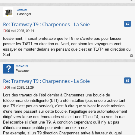
s
au
a
t
xouxo
g
Passager
e
n
Cita
Re: Tramway T9 : Charpennes - La Soie
o
n
06 mai 2025, 09:44
l
M
u
Idéalement, il serait préférable que le T9 ne s'arrête pas pour laisser
e
s
passer les T4/T1 en direction du Nord, car sinon les voyageurs vont
s
essayer de monter dedans en pensant que c'est un T1/T4 en direction du
a
Sud.
g
au
e
t
n
maxc19
o
Passager
n
Cita
l
Re: Tramway T9 : Charpennes - La Soie
u
06 mai 2025, 11:29
M
Lors des travaux de l’été dernier à Charpennes une boucle de
e
s
télécommande intelligente (BTI) a été installée (pas encore active tant
s
que T9 n’est pas en service), c’est à dire que suivant le code mission
a
d’une rame passant sur cette boucle, l’aiguillage sera automatiquement
g
dirigé vers la rue des émeraudes si c’est une T1 ou T4, ou vers la rue
e
Bellecombe si c’est une T9. À condition cependant qu’il n’y ait pas
n
o
d’itinéraire incompatible pour éviter un nez à nez.
n
Par exemple, si un T9 direction Charpennes arrive à hauteur du quai