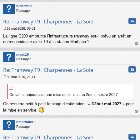
n
t
hichem69
o
Passager
n
l
Cita
Re: Tramway T9 : Charpennes - La Soie
u
26 mai 2026, 08:01
M
La ligne C200 emprunte l’infrastructure tramway est-il prévu un arrêt en
e
s
correspondance avec T9 à la station Marhaba ?
s
au
a
t
maxc19
g
Passager
e
n
Cita
Re: Tramway T9 : Charpennes - La Soie
o
n
30 mai 2026, 21:41
l
M
u
e
s
s
On table toujours sur une mise en service au 2nd trimestre 2027.
a
On resserre petit à petit la plage d’estimation : «
Début mai 2027
» pour
g
e
la mise en service.
n
au
o
t
timerfuller1
n
Passager
l
u
Cita
Re: Tramway T9 : Charpennes - La Soie