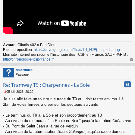
Avatar
: Citadis 402 à Part Dieu
Etude proposition:
https://drive.google.com/file/d/1U_NJEj ... sp=sharing
Mon site internet qui raconte l'historique des TCSP en France, SAUF PARIS :
http://chronologie-tcsp-france.fr
au
t
timerfuller1
Passager
Cita
Re: Tramway T9 : Charpennes - La Soie
05 juil. 2026, 20:22
M
Je suis allé faire un tour sur le tracé du T9 et il doit rester environ 1 à
e
s
2km de voies ferrées à créer sur les secteurs suivants :
s
a
- Le terminus du T9 à la Soie et son raccordement au T3
g
- Au niveau du restaurant "La Boule en Soie" jusqu'à la station
Cités Tase
e
- Du Pont de Saint Jean à la rue de Verdun
n
o
- Au niveau de la future station
Buers Salengro
jusqu'au raccordement