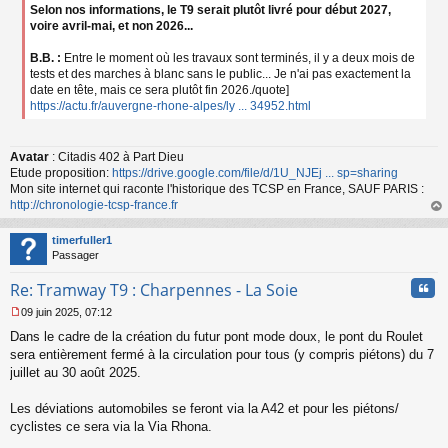
Selon nos informations, le T9 serait plutôt livré pour début 2027,
voire avril-mai, et non 2026...
B.B. :
Entre le moment où les travaux sont terminés, il y a deux mois de
tests et des marches à blanc sans le public... Je n'ai pas exactement la
date en tête, mais ce sera plutôt fin 2026./quote]
https://actu.fr/auvergne-rhone-alpes/ly ... 34952.html
Avatar
: Citadis 402 à Part Dieu
Etude proposition:
https://drive.google.com/file/d/1U_NJEj ... sp=sharing
Mon site internet qui raconte l'historique des TCSP en France, SAUF PARIS :
http://chronologie-tcsp-france.fr
au
t
timerfuller1
Passager
Cita
Re: Tramway T9 : Charpennes - La Soie
09 juin 2025, 07:12
M
Dans le cadre de la création du futur pont mode doux, le pont du Roulet
e
s
sera entièrement fermé à la circulation pour tous (y compris piétons) du 7
s
juillet au 30 août 2025.
a
g
Les déviations automobiles se feront via la A42 et pour les piétons/
e
cyclistes ce sera via la Via Rhona.
n
o