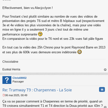
s
s
Effectivement, bien vu Alecjcclyon !
a
g
Pour l'instant c'est plutôt similaire au nombre de vues des vidéos de
e
présentation des projets T6 sud et métro B hôpitaux sud (respectivement
n
o
3e et 4e vidéos les plus visionnées de la chaîne), mais pour une vidéo
n
mise en ligne il y a seulement 3 jours c'est tout de même une
l
performance surprenante
u
En comparaison la vidéo pour le T6 nord et ses 23k vues fait pâle figure
En tout cas la vidéo des 25h Chrono pour le pont Raymond Barre en 2013
et ses plus de 600k vues demeure encore indétronée
Chocolatine
Euskal Herria
au
t
Chris69002
Passager
Cita
Re: Tramway T9 : Charpennes - La Soie
06 mai 2025, 00:49
M
Ça va se passer comment à Charpennes en terme de priorité, quand un
e
s
T9 croisera simultanément T1 et T4 direction la Doua priorité aux 43m ?