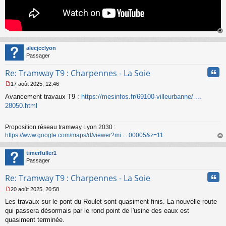
au
t
alecjcclyon
Passager
Cita
Re: Tramway T9 : Charpennes - La Soie
17 août 2025, 12:46
M
Avancement travaux T9 :
https://mesinfos.fr/69100-villeurbanne/ ...
e
s
28050.html
s
a
Proposition réseau tramway Lyon 2030 :
g
https://www.google.com/maps/d/viewer?mi ... 00005&z=11
e
n
au
o
t
timerfuller1
n
Passager
l
u
Cita
Re: Tramway T9 : Charpennes - La Soie
20 août 2025, 20:58
M
Les travaux sur le pont du Roulet sont quasiment finis. La nouvelle route
e
s
qui passera désormais par le rond point de l'usine des eaux est
s
quasiment terminée.
a