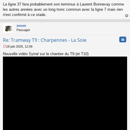
n
La ligne 37 fera probablement son terminus à Laurent Bonnevay comme
l
les autres années avec un long tronc commun avec la ligne 7 mais rien
u
n'est confirmé à ce stade.
au
t
xouxo
Passager
Cita
Re: Tramway T9 : Charpennes - La Soie
18 juin 2025, 12:06
M
Nouvelle vidéo Sytral sur le chantier du T9 (et T10)
e
s
s
a
g
e
n
o
n
l
u