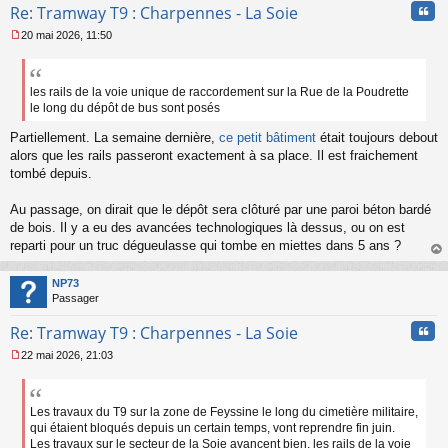
Cita
Re: Tramway T9 : Charpennes - La Soie
20 mai 2026, 11:50
M
e
s
s
les rails de la voie unique de raccordement sur la Rue de la Poudrette
a
le long du dépôt de bus sont posés
g
e
Partiellement. La semaine dernière,
ce petit bâtiment
était toujours debout
n
alors que les rails passeront exactement à sa place. Il est fraichement
o
tombé depuis.
n
l
Au passage, on dirait que le dépôt sera clôturé par une paroi béton bardé
u
de bois. Il y a eu des avancées technologiques là dessus, ou on est
reparti pour un truc dégueulasse qui tombe en miettes dans 5 ans ?
au
t
NP73
Passager
Cita
Re: Tramway T9 : Charpennes - La Soie
22 mai 2026, 21:03
M
e
s
s
Les travaux du T9 sur la zone de Feyssine le long du cimetière militaire,
a
qui étaient bloqués depuis un certain temps, vont reprendre fin juin.
g
Les travaux sur le secteur de la Soie avancent bien, les rails de la voie