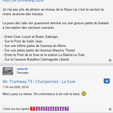
o
https://flic.kr/s/aHBqjCUErB
n
l
Je n'ai pas pris de photos au niveau de la Doua car c'est la section la
u
moins avancée des travaux.
La pose des rails est quasiment terminé sur une grosse partie du linéaire
à l'exception des secteurs suivants
- Entre Croix Luizet et Buers Salengro
- Sur le Pont de Saint Jean
- Sur une infime partie de l'avenue du Mens
- Sur une petite partie de l'avenue Maurice Thorez
- Entre le Pont de la Soie et la station La Balme-La Soie
- Sur la l'avenue Bataillon Carmagnole Liberté.
au
t
sebac22
Passager
Cita
Re: Tramway T9 : Charpennes - La Soie
24 mai 2026, 20:03
M
Merci pour ce retour. On commence à en voir le bout.
e
s
s
a
J’erre sur les lignes
g
e
au