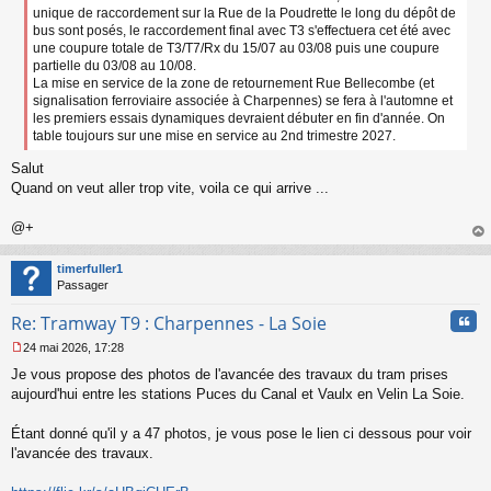
e
unique de raccordement sur la Rue de la Poudrette le long du dépôt de
n
bus sont posés, le raccordement final avec T3 s'effectuera cet été avec
o
une coupure totale de T3/T7/Rx du 15/07 au 03/08 puis une coupure
n
partielle du 03/08 au 10/08.
l
La mise en service de la zone de retournement Rue Bellecombe (et
u
signalisation ferroviaire associée à Charpennes) se fera à l'automne et
les premiers essais dynamiques devraient débuter en fin d'année. On
table toujours sur une mise en service au 2nd trimestre 2027.
Salut
Quand on veut aller trop vite, voila ce qui arrive ...
@+
au
t
timerfuller1
Passager
Cita
Re: Tramway T9 : Charpennes - La Soie
24 mai 2026, 17:28
M
Je vous propose des photos de l'avancée des travaux du tram prises
e
s
aujourd'hui entre les stations Puces du Canal et Vaulx en Velin La Soie.
s
a
Étant donné qu'il y a 47 photos, je vous pose le lien ci dessous pour voir
g
l'avancée des travaux.
e
n