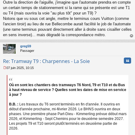
n
Outre la direction de l'aiguille, j'imagine que l'automate prendra en compte
o
un certain temps de stationnement si la rame qui se présente est une T1
n
ou T4 (mais ouvrira la voie "au plus tôt" pour un T9) ?
l
Notons que vu sous cet angle, mettre le terminus cours Vuitton (comme
u
l'ancien tiroir) au lieu de rue Bellecombe aurait facilité le job de l'automate
(une rame terminus pouvant directement aller à droite sans cisailler celles
en sens inverse)... mais dégradé la correspondance métro.
au
t
greg59
Passager
Cita
Re: Tramway T9 : Charpennes - La Soie
07 juin 2025, 10:15
M
e
s
s
Où en sont les chantiers des tramways T6 Nord, T9 et T10 et du Bus
a
à haut niveau de service ? Quelles sont les dates de mise en service
g
à jour ?
e
n
B.B. :
Les travaux du T6 seront terminés en fin d'année. Il ouvrira en
o
début d'année prochaine, mi-février 2026. Le BHNS ouvrira en deux
n
phases. Une première phase Part-Dieu - Kimmerling prévue début mars
l
2026, et Kimmerling - Sept Chemins pour le deuxième semestre 2027.
u
Les projets T9 et T10 seront plutôt terminés en deuxième partie de
2026.