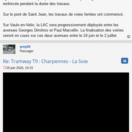
renforcée pendant la durée des travaux.
Sur le pont de Saint Jean, les travaux de voies ferrées ont commencé.
Sur Vaulx-en-Velin, la LAC sera progressivement déployée entre les
avenues Georges Dimitrov et Paul Marcellin. La finalisation des voiries
seront en cours sur ces deux avenues entre le 24 juin et le 2 juillet.
au
t
greg59
Passager
Cita
Re: Tramway T9 : Charpennes - La Soie
26 juin 2026, 19:15
M
e
s
s
a
g
e
n
o
n
l
u