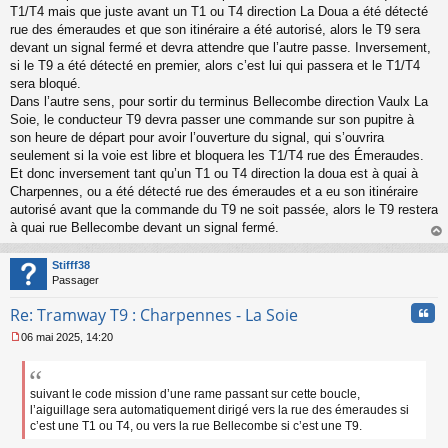
l
T1/T4 mais que juste avant un T1 ou T4 direction La Doua a été détecté
u
rue des émeraudes et que son itinéraire a été autorisé, alors le T9 sera
devant un signal fermé et devra attendre que l’autre passe. Inversement,
si le T9 a été détecté en premier, alors c’est lui qui passera et le T1/T4
sera bloqué.
Dans l’autre sens, pour sortir du terminus Bellecombe direction Vaulx La
Soie, le conducteur T9 devra passer une commande sur son pupitre à
son heure de départ pour avoir l’ouverture du signal, qui s’ouvrira
seulement si la voie est libre et bloquera les T1/T4 rue des Émeraudes.
Et donc inversement tant qu’un T1 ou T4 direction la doua est à quai à
Charpennes, ou a été détecté rue des émeraudes et a eu son itinéraire
autorisé avant que la commande du T9 ne soit passée, alors le T9 restera
à quai rue Bellecombe devant un signal fermé.
au
t
Stifff38
Passager
Cita
Re: Tramway T9 : Charpennes - La Soie
06 mai 2025, 14:20
M
e
s
s
suivant le code mission d’une rame passant sur cette boucle,
a
l’aiguillage sera automatiquement dirigé vers la rue des émeraudes si
g
c’est une T1 ou T4, ou vers la rue Bellecombe si c’est une T9.
e