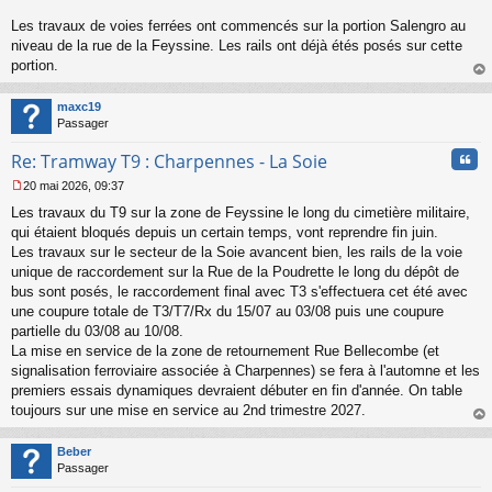
g
Les travaux de voies ferrées ont commencés sur la portion Salengro au
e
niveau de la rue de la Feyssine. Les rails ont déjà étés posés sur cette
n
o
portion.
n
au
l
t
maxc19
u
Passager
Cita
Re: Tramway T9 : Charpennes - La Soie
20 mai 2026, 09:37
M
Les travaux du T9 sur la zone de Feyssine le long du cimetière militaire,
e
s
qui étaient bloqués depuis un certain temps, vont reprendre fin juin.
s
Les travaux sur le secteur de la Soie avancent bien, les rails de la voie
a
unique de raccordement sur la Rue de la Poudrette le long du dépôt de
g
bus sont posés, le raccordement final avec T3 s'effectuera cet été avec
e
une coupure totale de T3/T7/Rx du 15/07 au 03/08 puis une coupure
n
o
partielle du 03/08 au 10/08.
n
La mise en service de la zone de retournement Rue Bellecombe (et
l
signalisation ferroviaire associée à Charpennes) se fera à l'automne et les
u
premiers essais dynamiques devraient débuter en fin d'année. On table
toujours sur une mise en service au 2nd trimestre 2027.
au
t
Beber
Passager