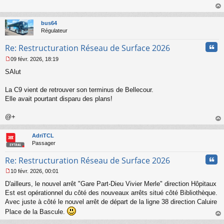
s
s
au
a
t
bus64
g
Régulateur
e
n
Cita
Re: Restructuration Réseau de Surface 2026
o
n
09 févr. 2026, 18:19
l
M
u
SAlut
e
s
s
La C9 vient de retrouver son terminus de Bellecour.
a
Elle avait pourtant disparu des plans!
g
e
@+
n
o
au
n
t
AdriTCL
l
Passager
u
Cita
Re: Restructuration Réseau de Surface 2026
10 févr. 2026, 00:01
M
D'ailleurs, le nouvel arrêt "Gare Part-Dieu Vivier Merle" direction Hôpitaux
e
s
Est est opérationnel du côté des nouveaux arrêts situé côté Bibliothèque.
s
Avec juste à côté le nouvel arrêt de départ de la ligne 38 direction Caluire
a
Place de la Bascule.
g
au
e