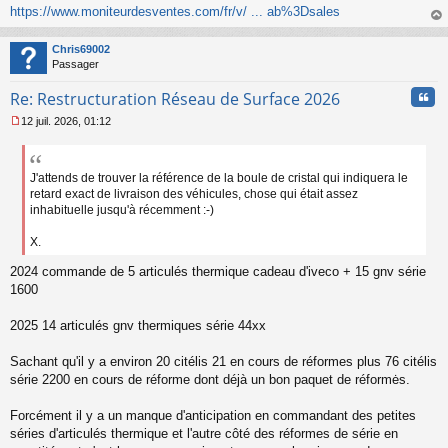
a
https://www.moniteurdesventes.com/fr/v/ ... ab%3Dsales
g
au
e
t
n
Chris69002
o
Passager
n
l
Cita
Re: Restructuration Réseau de Surface 2026
u
12 juil. 2026, 01:12
M
e
s
s
J'attends de trouver la référence de la boule de cristal qui indiquera le
a
retard exact de livraison des véhicules, chose qui était assez
g
inhabituelle jusqu'à récemment :-)
e
n
X.
o
n
2024 commande de 5 articulés thermique cadeau d'iveco + 15 gnv série
l
1600
u
2025 14 articulés gnv thermiques série 44xx
Sachant qu'il y a environ 20 citélis 21 en cours de réformes plus 76 citélis
série 2200 en cours de réforme dont déjà un bon paquet de réformės.
Forcément il y a un manque d'anticipation en commandant des petites
séries d'articulés thermique et l'autre côté des réformes de série en