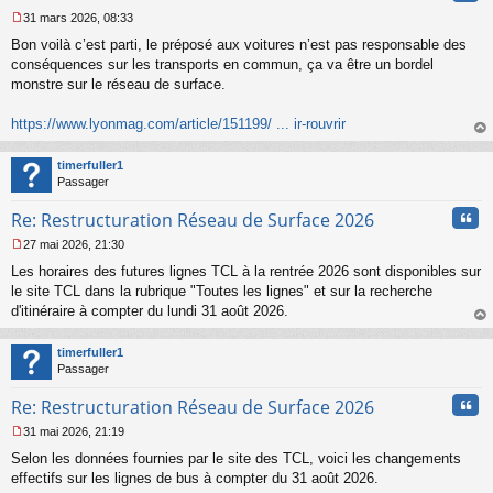
31 mars 2026, 08:33
M
Bon voilà c’est parti, le préposé aux voitures n’est pas responsable des
e
s
conséquences sur les transports en commun, ça va être un bordel
s
monstre sur le réseau de surface.
a
g
https://www.lyonmag.com/article/151199/ ... ir-rouvrir
e
au
n
t
o
timerfuller1
n
Passager
l
u
Cita
Re: Restructuration Réseau de Surface 2026
27 mai 2026, 21:30
M
Les horaires des futures lignes TCL à la rentrée 2026 sont disponibles sur
e
s
le site TCL dans la rubrique "Toutes les lignes" et sur la recherche
s
d'itinéraire à compter du lundi 31 août 2026.
a
au
g
t
timerfuller1
e
Passager
n
o
Cita
Re: Restructuration Réseau de Surface 2026
n
l
31 mai 2026, 21:19
u
M
Selon les données fournies par le site des TCL, voici les changements
e
s
effectifs sur les lignes de bus à compter du 31 août 2026.
s