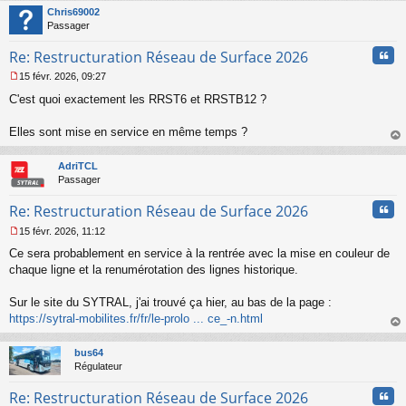
t
n
Chris69002
o
Passager
n
l
Cita
Re: Restructuration Réseau de Surface 2026
u
15 févr. 2026, 09:27
M
C'est quoi exactement les RRST6 et RRSTB12 ?
e
s
s
Elles sont mise en service en même temps ?
a
au
g
t
AdriTCL
e
Passager
n
o
Cita
Re: Restructuration Réseau de Surface 2026
n
l
15 févr. 2026, 11:12
u
M
Ce sera probablement en service à la rentrée avec la mise en couleur de
e
s
chaque ligne et la renumérotation des lignes historique.
s
a
Sur le site du SYTRAL, j'ai trouvé ça hier, au bas de la page :
g
https://sytral-mobilites.fr/fr/le-prolo ... ce_-n.html
e
au
n
t
o
bus64
n
Régulateur
l
u
Cita
Re: Restructuration Réseau de Surface 2026