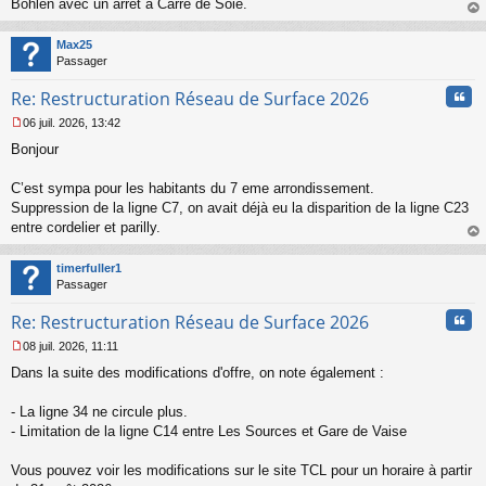
Bohlen avec un arrêt à Carré de Soie.
u
au
t
Max25
Passager
Cita
Re: Restructuration Réseau de Surface 2026
06 juil. 2026, 13:42
M
Bonjour
e
s
s
C’est sympa pour les habitants du 7 eme arrondissement.
a
Suppression de la ligne C7, on avait déjà eu la disparition de la ligne C23
g
entre cordelier et parilly.
e
au
n
t
o
timerfuller1
n
Passager
l
u
Cita
Re: Restructuration Réseau de Surface 2026
08 juil. 2026, 11:11
M
Dans la suite des modifications d'offre, on note également :
e
s
s
- La ligne 34 ne circule plus.
a
- Limitation de la ligne C14 entre Les Sources et Gare de Vaise
g
e
Vous pouvez voir les modifications sur le site TCL pour un horaire à partir
n