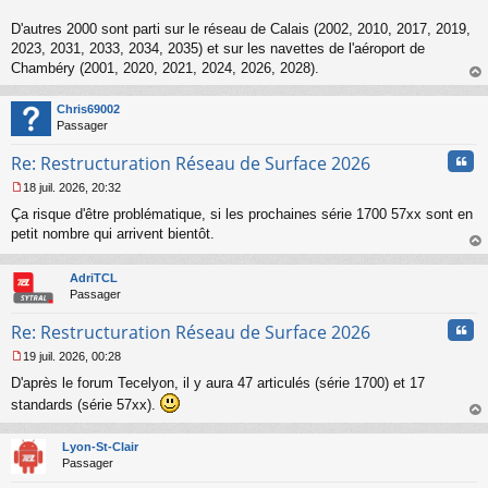
n
o
D'autres 2000 sont parti sur le réseau de Calais (2002, 2010, 2017, 2019,
n
2023, 2031, 2033, 2034, 2035) et sur les navettes de l'aéroport de
l
Chambéry (2001, 2020, 2021, 2024, 2026, 2028).
u
au
t
Chris69002
Passager
Cita
Re: Restructuration Réseau de Surface 2026
18 juil. 2026, 20:32
M
Ça risque d'être problématique, si les prochaines série 1700 57xx sont en
e
s
petit nombre qui arrivent bientôt.
s
au
a
t
AdriTCL
g
Passager
e
n
Cita
Re: Restructuration Réseau de Surface 2026
o
n
19 juil. 2026, 00:28
l
M
u
D'après le forum Tecelyon, il y aura 47 articulés (série 1700) et 17
e
s
standards (série 57xx).
s
au
a
t
Lyon-St-Clair
g
Passager
e
n