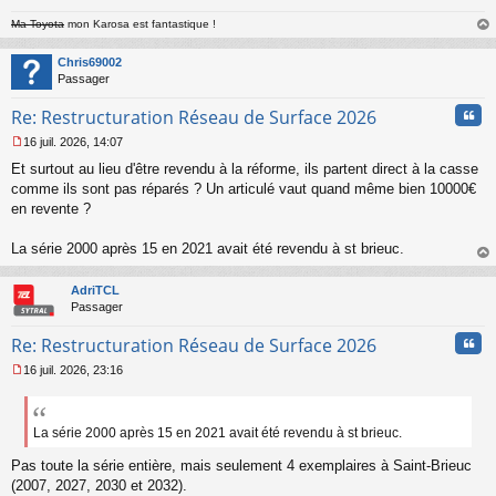
l
u
Ma Toyota
mon Karosa est fantastique !
au
t
Chris69002
Passager
Cita
Re: Restructuration Réseau de Surface 2026
16 juil. 2026, 14:07
M
Et surtout au lieu d'être revendu à la réforme, ils partent direct à la casse
e
s
comme ils sont pas réparés ? Un articulé vaut quand même bien 10000€
s
en revente ?
a
g
La série 2000 après 15 en 2021 avait été revendu à st brieuc.
e
au
n
t
o
AdriTCL
n
Passager
l
u
Cita
Re: Restructuration Réseau de Surface 2026
16 juil. 2026, 23:16
M
e
s
s
La série 2000 après 15 en 2021 avait été revendu à st brieuc.
a
Pas toute la série entière, mais seulement 4 exemplaires à Saint-Brieuc
g
e
(2007, 2027, 2030 et 2032).