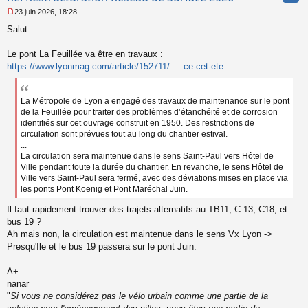
23 juin 2026, 18:28
M
Salut
e
s
s
Le pont La Feuillée va être en travaux :
a
https://www.lyonmag.com/article/152711/ ... ce-cet-ete
g
e
n
La Métropole de Lyon a engagé des travaux de maintenance sur le pont
o
de la Feuillée pour traiter des problèmes d’étanchéité et de corrosion
n
identifiés sur cet ouvrage construit en 1950. Des restrictions de
l
u
circulation sont prévues tout au long du chantier estival.
...
La circulation sera maintenue dans le sens Saint-Paul vers Hôtel de
Ville pendant toute la durée du chantier. En revanche, le sens Hôtel de
Ville vers Saint-Paul sera fermé, avec des déviations mises en place via
les ponts Pont Koenig et Pont Maréchal Juin.
Il faut rapidement trouver des trajets alternatifs au TB11, C 13, C18, et
bus 19 ?
Ah mais non, la circulation est maintenue dans le sens Vx Lyon ->
Presqu'Ile et le bus 19 passera sur le pont Juin.
A+
nanar
"
Si vous ne considérez pas le vélo urbain comme une partie de la