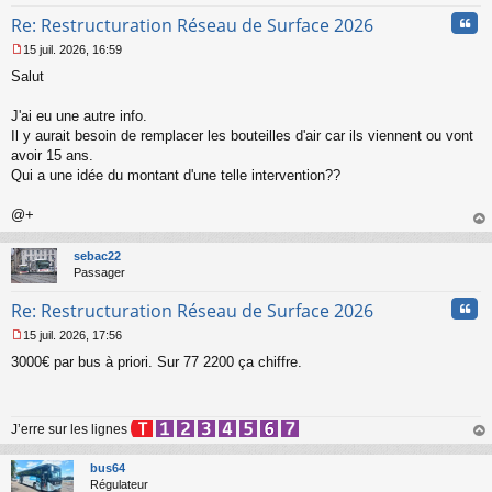
Cita
Re: Restructuration Réseau de Surface 2026
15 juil. 2026, 16:59
M
Salut
e
s
s
J'ai eu une autre info.
a
Il y aurait besoin de remplacer les bouteilles d'air car ils viennent ou vont
g
avoir 15 ans.
e
Qui a une idée du montant d'une telle intervention??
n
o
n
@+
l
au
u
t
sebac22
Passager
Cita
Re: Restructuration Réseau de Surface 2026
15 juil. 2026, 17:56
M
3000€ par bus à priori. Sur 77 2200 ça chiffre.
e
s
s
a
J’erre sur les lignes
g
e
au
n
t
bus64
o
Régulateur