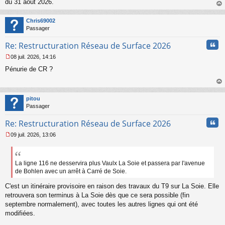
o
du 31 août 2026.
n
au
l
t
Chris69002
u
Passager
Cita
Re: Restructuration Réseau de Surface 2026
08 juil. 2026, 14:16
M
Pénurie de CR ?
e
s
s
au
a
t
pitou
g
Passager
e
n
Cita
Re: Restructuration Réseau de Surface 2026
o
n
09 juil. 2026, 13:06
l
M
u
e
s
s
La ligne 116 ne desservira plus Vaulx La Soie et passera par l'avenue
a
de Bohlen avec un arrêt à Carré de Soie.
g
e
C'est un itinéraire provisoire en raison des travaux du T9 sur La Soie. Elle
n
retrouvera son terminus à La Soie dès que ce sera possible (fin
o
septembre normalement), avec toutes les autres lignes qui ont été
n
modifiées.
l
u