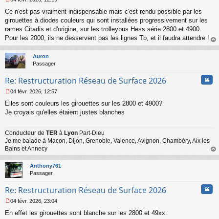
l
M
u
Ce n'est pas vraiment indispensable mais c'est rendu possible par les
e
s
girouettes à diodes couleurs qui sont installées progressivement sur les
s
rames Citadis et d'origine, sur les trolleybus Hess série 2800 et 4900.
a
Pour les 2000, ils ne desservent pas les lignes Tb, et il faudra attendre !
g
au
e
t
n
Auron
o
Passager
n
Cita
l
Re: Restructuration Réseau de Surface 2026
u
04 févr. 2026, 12:57
M
Elles sont couleurs les girouettes sur les 2800 et 4900?
e
s
Je croyais qu'elles étaient justes blanches
s
a
Conducteur de
TER
à
Lyon
Part-Dieu
g
Je me balade à Macon, Dijon, Grenoble, Valence, Avignon, Chambéry, Aix les
e
n
Bains et Annecy
o
au
n
t
Anthony761
l
Passager
u
Cita
Re: Restructuration Réseau de Surface 2026
04 févr. 2026, 23:04
M
En effet les girouettes sont blanche sur les 2800 et 49xx.
e