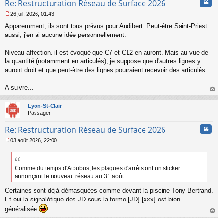
Cita
Re: Restructuration Réseau de Surface 2026
26 juil. 2026, 01:43
M
Apparemment, ils sont tous prévus pour Audibert. Peut-être Saint-Priest
e
s
aussi, j'en ai aucune idée personnellement.
s
a
Niveau affection, il est évoqué que C7 et C12 en auront. Mais au vue de
g
la quantité (notamment en articulés), je suppose que d'autres lignes y
e
auront droit et que peut-être des lignes pourraient recevoir des articulés.
n
o
n
A suivre...
l
au
u
t
Lyon-St-Clair
Passager
Cita
Re: Restructuration Réseau de Surface 2026
03 août 2026, 22:00
M
e
s
s
Comme du temps d'Atoubus, les plaques d'arrêts ont un sticker
a
annonçant le nouveau réseau au 31 août.
g
e
Certaines sont déjà démasquées comme devant la piscine Tony Bertrand.
n
Et oui la signalétique des JD sous la forme [JD] [xxx] est bien
o
généralisée
n
au