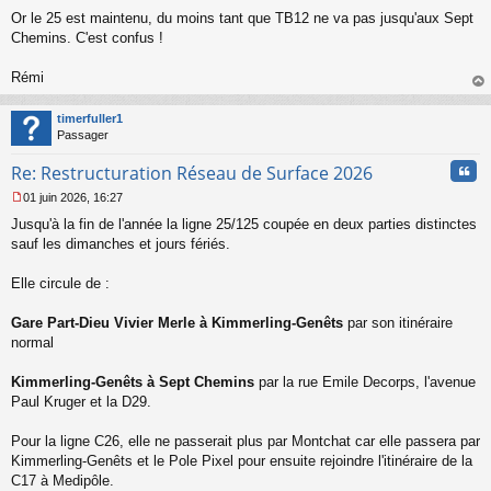
Or le 25 est maintenu, du moins tant que TB12 ne va pas jusqu'aux Sept
Chemins. C'est confus !
Rémi
au
t
timerfuller1
Passager
Cita
Re: Restructuration Réseau de Surface 2026
01 juin 2026, 16:27
M
Jusqu'à la fin de l'année la ligne 25/125 coupée en deux parties distinctes
e
s
sauf les dimanches et jours fériés.
s
a
Elle circule de :
g
e
Gare Part-Dieu Vivier Merle à Kimmerling-Genêts
par son itinéraire
n
o
normal
n
l
Kimmerling-Genêts à Sept Chemins
par la rue Emile Decorps, l'avenue
u
Paul Kruger et la D29.
Pour la ligne C26, elle ne passerait plus par Montchat car elle passera par
Kimmerling-Genêts et le Pole Pixel pour ensuite rejoindre l'itinéraire de la
C17 à Medipôle.