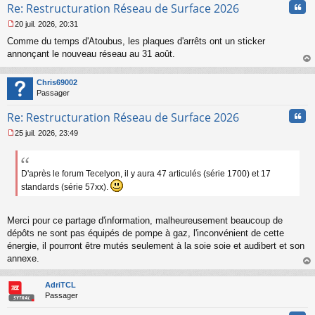
Cita
Re: Restructuration Réseau de Surface 2026
o
n
20 juil. 2026, 20:31
l
M
u
Comme du temps d'Atoubus, les plaques d'arrêts ont un sticker
e
s
annonçant le nouveau réseau au 31 août.
s
au
a
t
Chris69002
g
Passager
e
n
Cita
Re: Restructuration Réseau de Surface 2026
o
n
25 juil. 2026, 23:49
l
M
u
e
s
s
D'après le forum Tecelyon, il y aura 47 articulés (série 1700) et 17
a
standards (série 57xx).
g
e
n
Merci pour ce partage d'information, malheureusement beaucoup de
o
dépôts ne sont pas équipés de pompe à gaz, l'inconvénient de cette
n
énergie, il pourront être mutés seulement à la soie soie et audibert et son
l
u
annexe.
au
t
AdriTCL
Passager