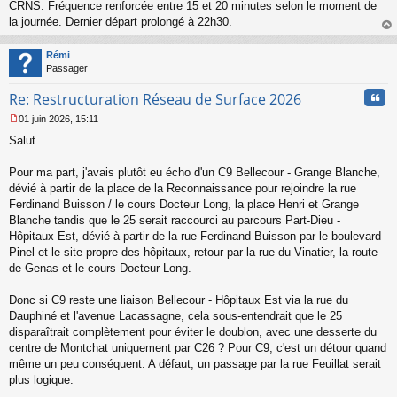
CRNS. Fréquence renforcée entre 15 et 20 minutes selon le moment de
la journée. Dernier départ prolongé à 22h30.
au
t
Rémi
Passager
Cita
Re: Restructuration Réseau de Surface 2026
01 juin 2026, 15:11
M
Salut
e
s
s
Pour ma part, j'avais plutôt eu écho d'un C9 Bellecour - Grange Blanche,
a
dévié à partir de la place de la Reconnaissance pour rejoindre la rue
g
Ferdinand Buisson / le cours Docteur Long, la place Henri et Grange
e
Blanche tandis que le 25 serait raccourci au parcours Part-Dieu -
n
o
Hôpitaux Est, dévié à partir de la rue Ferdinand Buisson par le boulevard
n
Pinel et le site propre des hôpitaux, retour par la rue du Vinatier, la route
l
de Genas et le cours Docteur Long.
u
Donc si C9 reste une liaison Bellecour - Hôpitaux Est via la rue du
Dauphiné et l'avenue Lacassagne, cela sous-entendrait que le 25
disparaîtrait complètement pour éviter le doublon, avec une desserte du
centre de Montchat uniquement par C26 ? Pour C9, c'est un détour quand
même un peu conséquent. A défaut, un passage par la rue Feuillat serait
plus logique.