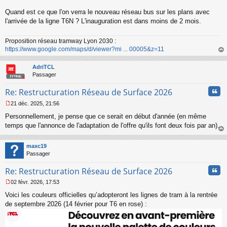
s
s
Quand est ce que l'on verra le nouveau réseau bus sur les plans avec
a
l'arrivée de la ligne T6N ? L'inauguration est dans moins de 2 mois.
g
e
n
Proposition réseau tramway Lyon 2030 :
o
https://www.google.com/maps/d/viewer?mi ... 00005&z=11
n
au
l
t
AdriTCL
u
Passager
Cita
Re: Restructuration Réseau de Surface 2026
21 déc. 2025, 21:56
M
Personnellement, je pense que ce serait en début d'année (en même
e
s
temps que l'annonce de l'adaptation de l'offre qu'ils font deux fois par an).
s
au
a
t
maxc19
g
Passager
e
n
Cita
Re: Restructuration Réseau de Surface 2026
o
n
02 févr. 2026, 17:53
l
M
u
Voici les couleurs officielles qu’adopteront les lignes de tram à la rentrée
e
s
de septembre 2026 (14 février pour T6 en rose) :
s
a
g