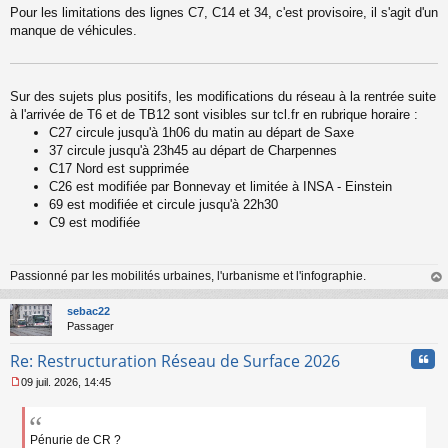
Pour les limitations des lignes C7, C14 et 34, c'est provisoire, il s'agit d'un
manque de véhicules.
Sur des sujets plus positifs, les modifications du réseau à la rentrée suite
à l'arrivée de T6 et de TB12 sont visibles sur tcl.fr en rubrique horaire :
C27 circule jusqu'à 1h06 du matin au départ de Saxe
37 circule jusqu'à 23h45 au départ de Charpennes
C17 Nord est supprimée
C26 est modifiée par Bonnevay et limitée à INSA - Einstein
69 est modifiée et circule jusqu'à 22h30
C9 est modifiée
Passionné par les mobilités urbaines, l'urbanisme et l'infographie.
au
t
sebac22
Passager
Cita
Re: Restructuration Réseau de Surface 2026
09 juil. 2026, 14:45
M
e
s
s
Pénurie de CR ?