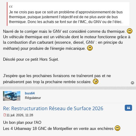
e
s
s
Je ne crois pas que ce soit un problème d’approvisionnement de bus
a
thermique, puisque justement l’objectif est de ne plus avoir de bus
g
thermique. Donc les achats se font sur de l’IMC, du GNV ou de l’élec.
e
n
Navré de te corriger mais le GNV est considéré comme du thermique.
o
Un véhicule thermique est un véhicule dont le moteur fonctionne grâce à
n
la combustion d'un carburant (essence, diesel, GNV : en principe du
l
méthane) pour produire de l'énergie mécanique.
u
Désolé pour ce petit Hors Sujet.
J'espère que les prochaines livraisons ne traîneront pas et ne
pénaliseront pas trop la prochaine rentrée scolaire.
au
t
bus64
Régulateur
Cita
Re: Restructuration Réseau de Surface 2026
11 juil. 2026, 11:28
M
Un bon plan pour l'AO
e
s
Les 4 Urbanway 18 GNC de Montpellier en vente aux enchères
s