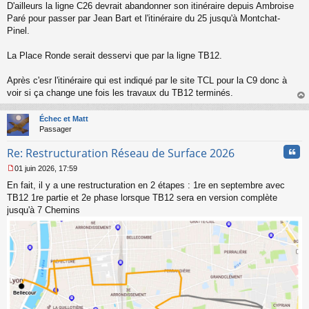
D'ailleurs la ligne C26 devrait abandonner son itinéraire depuis Ambroise
Paré pour passer par Jean Bart et l'itinéraire du 25 jusqu'à Montchat-
Pinel.
La Place Ronde serait desservi que par la ligne TB12.
Après c'esr l'itinéraire qui est indiqué par le site TCL pour la C9 donc à
voir si ça change une fois les travaux du TB12 terminés.
au
t
Échec et Matt
Passager
Cita
Re: Restructuration Réseau de Surface 2026
01 juin 2026, 17:59
M
En fait, il y a une restructuration en 2 étapes : 1re en septembre avec
e
s
TB12 1re partie et 2e phase lorsque TB12 sera en version complète
s
jusqu'à 7 Chemins
a
g
e
n
o
n
l
u