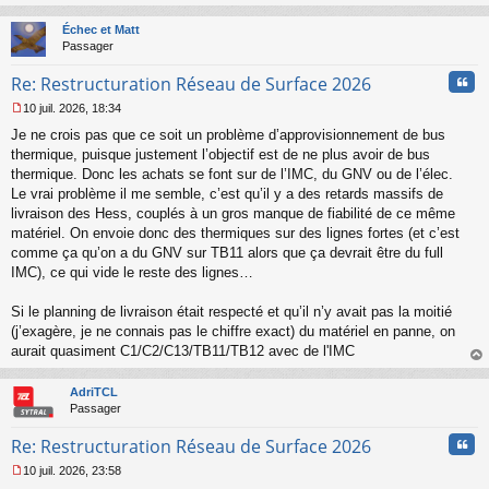
n
au
l
t
Échec et Matt
u
Passager
Cita
Re: Restructuration Réseau de Surface 2026
10 juil. 2026, 18:34
M
Je ne crois pas que ce soit un problème d’approvisionnement de bus
e
s
thermique, puisque justement l’objectif est de ne plus avoir de bus
s
thermique. Donc les achats se font sur de l’IMC, du GNV ou de l’élec.
a
Le vrai problème il me semble, c’est qu’il y a des retards massifs de
g
livraison des Hess, couplés à un gros manque de fiabilité de ce même
e
matériel. On envoie donc des thermiques sur des lignes fortes (et c’est
n
o
comme ça qu’on a du GNV sur TB11 alors que ça devrait être du full
n
IMC), ce qui vide le reste des lignes…
l
u
Si le planning de livraison était respecté et qu’il n’y avait pas la moitié
(j’exagère, je ne connais pas le chiffre exact) du matériel en panne, on
aurait quasiment C1/C2/C13/TB11/TB12 avec de l'IMC
au
t
AdriTCL
Passager
Cita
Re: Restructuration Réseau de Surface 2026
10 juil. 2026, 23:58
M