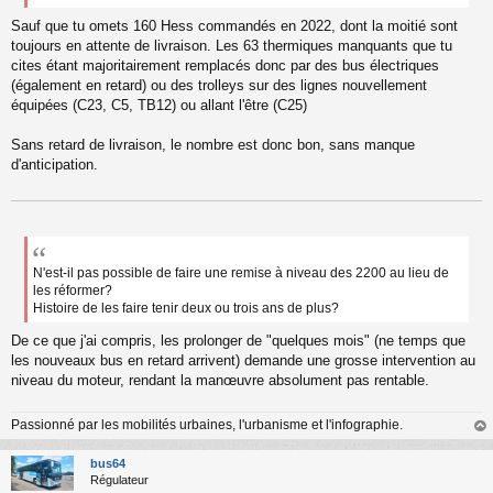
n
o
Sauf que tu omets 160 Hess commandés en 2022, dont la moitié sont
n
toujours en attente de livraison. Les 63 thermiques manquants que tu
l
cites étant majoritairement remplacés donc par des bus électriques
u
(également en retard) ou des trolleys sur des lignes nouvellement
équipées (C23, C5, TB12) ou allant l'être (C25)
Sans retard de livraison, le nombre est donc bon, sans manque
d'anticipation.
N'est-il pas possible de faire une remise à niveau des 2200 au lieu de
les réformer?
Histoire de les faire tenir deux ou trois ans de plus?
De ce que j'ai compris, les prolonger de "quelques mois" (ne temps que
les nouveaux bus en retard arrivent) demande une grosse intervention au
niveau du moteur, rendant la manœuvre absolument pas rentable.
Passionné par les mobilités urbaines, l'urbanisme et l'infographie.
au
t
bus64
Régulateur