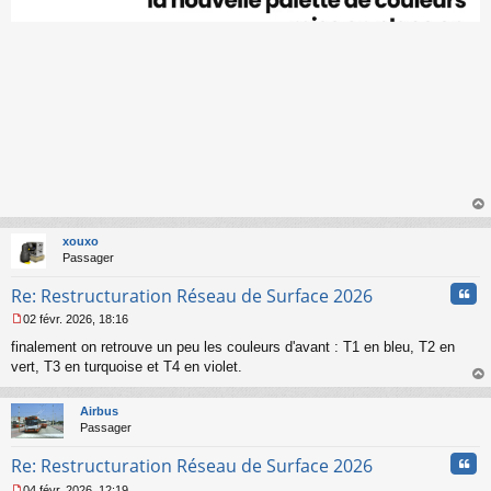
e
n
o
n
l
u
au
t
xouxo
Passager
Cita
Re: Restructuration Réseau de Surface 2026
02 févr. 2026, 18:16
M
finalement on retrouve un peu les couleurs d'avant : T1 en bleu, T2 en
e
s
vert, T3 en turquoise et T4 en violet.
s
au
a
t
Airbus
g
Passager
e
n
Cita
Re: Restructuration Réseau de Surface 2026
o
n
04 févr. 2026, 12:19