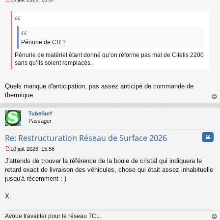
M
e
s
s
a
g
Pénurie de CR ?
e
Pénurie de matériel étant donné qu’on réforme pas mal de Citelis 2200
n
sans qu’ils soient remplacés.
o
n
l
Quels manque d'anticipation, pas assez anticipé de commande de
u
thermique.
au
t
TubeSurf
Passager
Cita
Re: Restructuration Réseau de Surface 2026
10 juil. 2026, 15:56
M
J'attends de trouver la référence de la boule de cristal qui indiquera le
e
s
retard exact de livraison des véhicules, chose qui était assez inhabituelle
s
jusqu'à récemment :-)
a
g
X.
e
n
o
Avoue travailler pour le réseau TCL.