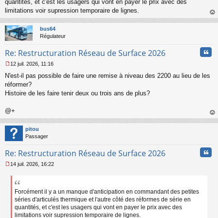
quantités, et c'est les usagers qui vont en payer le prix avec des
limitations voir supression temporaire de lignes.
au
t
bus64
Régulateur
Cita
Re: Restructuration Réseau de Surface 2026
12 juil. 2026, 11:16
M
N'est-il pas possible de faire une remise à niveau des 2200 au lieu de les
e
s
réformer?
s
Histoire de les faire tenir deux ou trois ans de plus?
a
g
@+
e
au
n
t
o
pitou
n
Passager
l
u
Cita
Re: Restructuration Réseau de Surface 2026
14 juil. 2026, 16:22
M
e
s
s
Forcément il y a un manque d'anticipation en commandant des petites
a
séries d'articulés thermique et l'autre côté des réformes de série en
g
quantités, et c'est les usagers qui vont en payer le prix avec des
e
limitations voir supression temporaire de lignes.