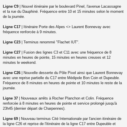
a
Ligne C9
| Nouvel itinéraire par le boulevard Pinel, l'avenue Lacassagne
g
et la rue du Dauphiné. Fréquence entre 10 et 15 minutes selon le moment
e
de la journée.
n
o
n
Ligne C17
| Itinéraire Porte des Alpes <> Laurent Bonnevay avec
l
fréquence renforcée à 9 minutes.
u
Ligne C23
| Terminus renommé "Flachet IUT".
Ligne C27
| Fusion des lignes C3 et C11 avec une fréquence de 8
minutes en heures de pointe, 15 minutes en heures creuses et 12
minutes le weekend.
Ligne C26
| Nouvelle desserte du Pôle Pixel ainsi que Laurent Bonnevay
avec une reprise partielle du C17 entre Médipole Bon Coin et Dupeuble.
Fréquence de 8 minutes en heures de pointe et 10 minutes le reste de la
journée.
Ligne 37
| Nouveaux arrêts à Rocher Planchon et Colin. Fréquence
renforcée à 8 minutes en heures de pointe et service prolongé jusqu'à
23h45 (dernier départ de Charpennes).
Ligne 69
| Nouveau terminus Cité Internationale par l'ancien itinéraire de
la ligne C26 et reprise de l'itinéraire de la ligne C17 entre Dupeuble et