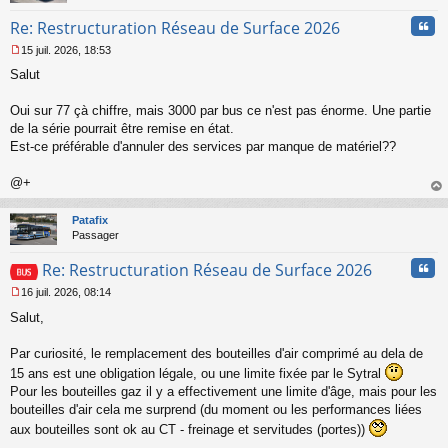
n
l
Cita
Re: Restructuration Réseau de Surface 2026
u
15 juil. 2026, 18:53
M
Salut
e
s
s
Oui sur 77 çà chiffre, mais 3000 par bus ce n'est pas énorme. Une partie
a
de la série pourrait être remise en état.
g
Est-ce préférable d'annuler des services par manque de matériel??
e
n
o
@+
n
au
l
t
Patafix
u
Passager
Cita
Re: Restructuration Réseau de Surface 2026
16 juil. 2026, 08:14
M
Salut,
e
s
s
Par curiosité, le remplacement des bouteilles d'air comprimé au dela de
a
15 ans est une obligation légale, ou une limite fixée par le Sytral
g
Pour les bouteilles gaz il y a effectivement une limite d'âge, mais pour les
e
bouteilles d'air cela me surprend (du moment ou les performances liées
n
o
aux bouteilles sont ok au CT - freinage et servitudes (portes))
n