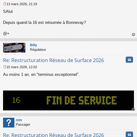
13 mars 2026, 21:19
M
SAlut
e
s
s
Depuis quand la 16 est retournée à Bonnevay?
a
g
@+
e
au
n
t
o
Billy
n
Régulateur
l
u
Cita
Re: Restructuration Réseau de Surface 2026
15 mars 2026, 12:02
M
Au moins 1 an, en "terminus exceptionnel".
e
s
s
a
g
e
n
o
n
au
l
t
nim
u
Passager
Cita
Re: Restructuration Réseau de Surface 2026