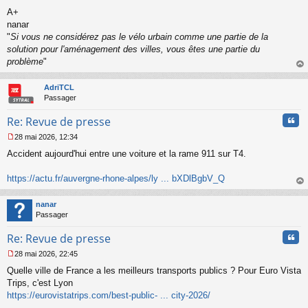
a
A+
g
nanar
e
"
Si vous ne considérez pas le vélo urbain comme une partie de la
n
o
solution pour l'aménagement des villes, vous êtes une partie du
n
problème
"
l
au
u
t
AdriTCL
Passager
Cita
Re: Revue de presse
28 mai 2026, 12:34
M
Accident aujourd'hui entre une voiture et la rame 911 sur T4.
e
s
s
https://actu.fr/auvergne-rhone-alpes/ly ... bXDlBgbV_Q
a
au
g
t
nanar
e
Passager
n
o
Cita
Re: Revue de presse
n
l
28 mai 2026, 22:45
u
M
Quelle ville de France a les meilleurs transports publics ? Pour Euro Vista
e
s
Trips, c'est Lyon
s
https://eurovistatrips.com/best-public- ... city-2026/
a