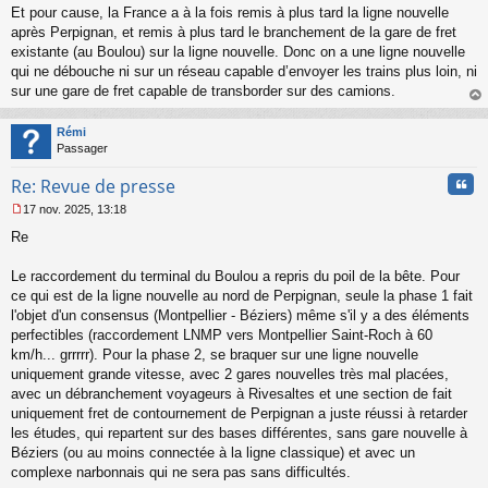
e
Et pour cause, la France a à la fois remis à plus tard la ligne nouvelle
n
après Perpignan, et remis à plus tard le branchement de la gare de fret
o
existante (au Boulou) sur la ligne nouvelle. Donc on a une ligne nouvelle
n
qui ne débouche ni sur un réseau capable d’envoyer les trains plus loin, ni
l
sur une gare de fret capable de transborder sur des camions.
u
au
t
Rémi
Passager
Cita
Re: Revue de presse
17 nov. 2025, 13:18
M
Re
e
s
s
Le raccordement du terminal du Boulou a repris du poil de la bête. Pour
a
ce qui est de la ligne nouvelle au nord de Perpignan, seule la phase 1 fait
g
l'objet d'un consensus (Montpellier - Béziers) même s'il y a des éléments
e
perfectibles (raccordement LNMP vers Montpellier Saint-Roch à 60
n
o
km/h... grrrrr). Pour la phase 2, se braquer sur une ligne nouvelle
n
uniquement grande vitesse, avec 2 gares nouvelles très mal placées,
l
avec un débranchement voyageurs à Rivesaltes et une section de fait
u
uniquement fret de contournement de Perpignan a juste réussi à retarder
les études, qui repartent sur des bases différentes, sans gare nouvelle à
Béziers (ou au moins connectée à la ligne classique) et avec un
complexe narbonnais qui ne sera pas sans difficultés.