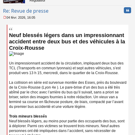
Régulateur
Cita
Re: Revue de presse
04 févr. 2026, 16:05
M
e
s
Neuf blessés légers dans un impressionnant
s
a
accident entre deux bus et des véhicules à la
g
Croix-Rousse
e
n
o
n
Un impressionnant accident de la circulation, impliquant deux bus des
l
TCL (Transports en commun lyonnais) et sept autres véhicules, s’est
u
produit vers 13 h 15, mercredi, dans le quartier de la Croix-Rousse.
La collision en série est survenue montée des Esses, près du boulevard
de la Croix-Rousse (Lyon 4e ). Le pare-brise d’un des bus a été très
abîmé par le choc avec l’arrière du bus qu’il suivait, sans a priori se
briser, selon des images fournies à notre rédaction. Un vieux van a
terminé sa course en fâcheuse posture, de biais, compacté par l’avant
du premier bus accidenté et une voiture légère.
Trois mineurs blessés
Neuf blessés légers, au moins pour partie des occupants des bus, sont
à déplorer. Parmi ces victimes se trouvent trois mineurs. Neuf autres
personnes ont été impliquées dans l’accident, sans nécessiter de