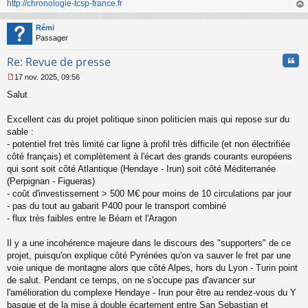
o
http://chronologie-tcsp-france.fr
n
au
l
t
Rémi
u
Passager
Cita
Re: Revue de presse
17 nov. 2025, 09:56
M
Salut
e
s
s
Excellent cas du projet politique sinon politicien mais qui repose sur du
a
sable :
g
- potentiel fret très limité car ligne à profil très difficile (et non électrifiée
e
côté français) et complètement à l'écart des grands courants européens
n
o
qui sont soit côté Atlantique (Hendaye - Irun) soit côté Méditerranée
n
(Perpignan - Figueras)
l
- coût d'investissement > 500 M€ pour moins de 10 circulations par jour
u
- pas du tout au gabarit P400 pour le transport combiné
- flux très faibles entre le Béarn et l'Aragon
Il y a une incohérence majeure dans le discours des "supporters" de ce
projet, puisqu'on explique côté Pyrénées qu'on va sauver le fret par une
voie unique de montagne alors que côté Alpes, hors du Lyon - Turin point
de salut. Pendant ce temps, on ne s'occupe pas d'avancer sur
l'amélioration du complexe Hendaye - Irun pour être au rendez-vous du Y
basque et de la mise à double écartement entre San Sebastian et