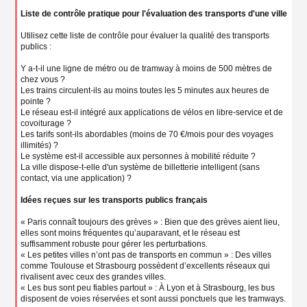
Liste de contrôle pratique pour l'évaluation des transports d'une ville
Utilisez cette liste de contrôle pour évaluer la qualité des transports
publics :
Y a-t-il une ligne de métro ou de tramway à moins de 500 mètres de
chez vous ?
Les trains circulent-ils au moins toutes les 5 minutes aux heures de
pointe ?
Le réseau est-il intégré aux applications de vélos en libre-service et de
covoiturage ?
Les tarifs sont-ils abordables (moins de 70 €/mois pour des voyages
illimités) ?
Le système est-il accessible aux personnes à mobilité réduite ?
La ville dispose-t-elle d'un système de billetterie intelligent (sans
contact, via une application) ?
Idées reçues sur les transports publics français
« Paris connaît toujours des grèves » : Bien que des grèves aient lieu,
elles sont moins fréquentes qu’auparavant, et le réseau est
suffisamment robuste pour gérer les perturbations.
« Les petites villes n’ont pas de transports en commun » : Des villes
comme Toulouse et Strasbourg possèdent d’excellents réseaux qui
rivalisent avec ceux des grandes villes.
« Les bus sont peu fiables partout » : À Lyon et à Strasbourg, les bus
disposent de voies réservées et sont aussi ponctuels que les tramways.