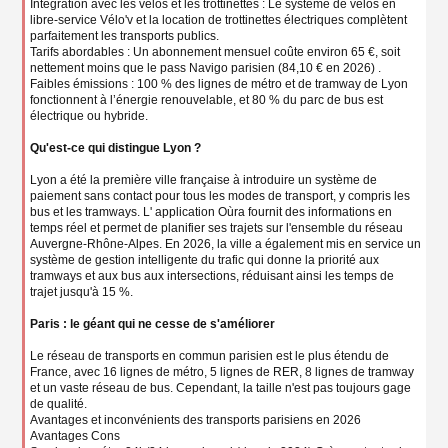
Intégration avec les vélos et les trottinettes : Le système de vélos en
libre-service Vélo'v et la location de trottinettes électriques complètent
parfaitement les transports publics.
Tarifs abordables : Un abonnement mensuel coûte environ 65 €, soit
nettement moins que le pass Navigo parisien (84,10 € en 2026) .
Faibles émissions : 100 % des lignes de métro et de tramway de Lyon
fonctionnent à l’énergie renouvelable, et 80 % du parc de bus est
électrique ou hybride.
Qu'est-ce qui distingue Lyon ?
Lyon a été la première ville française à introduire un système de
paiement sans contact pour tous les modes de transport, y compris les
bus et les tramways. L' application Oùra fournit des informations en
temps réel et permet de planifier ses trajets sur l'ensemble du réseau
Auvergne-Rhône-Alpes. En 2026, la ville a également mis en service un
système de gestion intelligente du trafic qui donne la priorité aux
tramways et aux bus aux intersections, réduisant ainsi les temps de
trajet jusqu'à 15 %.
Paris : le géant qui ne cesse de s'améliorer
Le réseau de transports en commun parisien est le plus étendu de
France, avec 16 lignes de métro, 5 lignes de RER, 8 lignes de tramway
et un vaste réseau de bus. Cependant, la taille n'est pas toujours gage
de qualité.
Avantages et inconvénients des transports parisiens en 2026
Avantages Cons