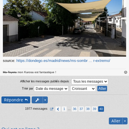
source:
https://dondego.es/madrid/news/ms-sombr ... r-extremo/
Ma Toyota
mon Karosa est fantastique !
au
t
Afficher les messages publiés depuis :
Trier par
Répondre
1977 messages
1
…
36
37
38
39
40
Aller