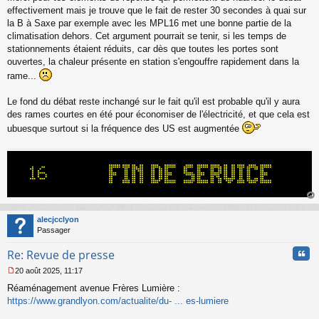
s
effectivement mais je trouve que le fait de rester 30 secondes à quai sur
s
la B à Saxe par exemple avec les MPL16 met une bonne partie de la
a
climatisation dehors. Cet argument pourrait se tenir, si les temps de
g
stationnements étaient réduits, car dès que toutes les portes sont
e
ouvertes, la chaleur présente en station s'engouffre rapidement dans la
n
o
rame...
n
l
Le fond du débat reste inchangé sur le fait qu'il est probable qu'il y aura
u
des rames courtes en été pour économiser de l'électricité, et que cela est
ubuesque surtout si la fréquence des US est augmentée
au
t
alecjcclyon
Passager
Cita
Re: Revue de presse
20 août 2025, 11:17
M
Réaménagement avenue Frères Lumière :
e
s
https://www.grandlyon.com/actualite/du- ... es-lumiere
s