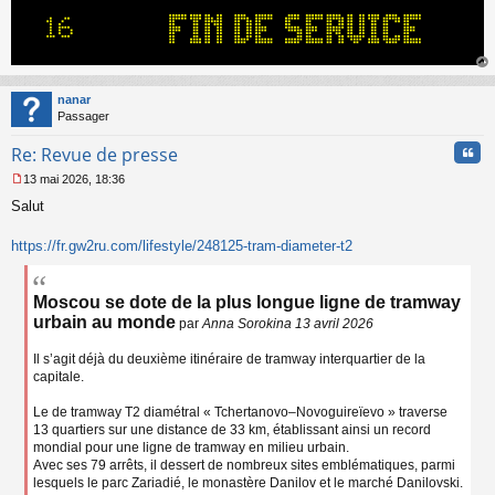
g
e
n
o
n
au
l
t
nanar
u
Passager
Cita
Re: Revue de presse
13 mai 2026, 18:36
M
Salut
e
s
s
https://fr.gw2ru.com/lifestyle/248125-tram-diameter-t2
a
g
e
Moscou se dote de la plus longue ligne de tramway
n
urbain au monde
par
Anna Sorokina 13 avril 2026
o
n
l
Il s’agit déjà du deuxième itinéraire de tramway interquartier de la
u
capitale.
Le de tramway T2 diamétral « Tchertanovo–Novoguireïevo » traverse
13 quartiers sur une distance de 33 km, établissant ainsi un record
mondial pour une ligne de tramway en milieu urbain.
Avec ses 79 arrêts, il dessert de nombreux sites emblématiques, parmi
lesquels le parc Zariadié, le monastère Danilov et le marché Danilovski.