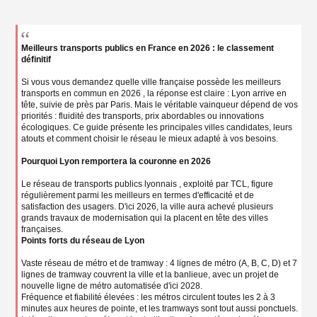
g
e
n
o
n
Meilleurs transports publics en France en 2026 : le classement
l
définitif
u
Si vous vous demandez quelle ville française possède les meilleurs
transports en commun en 2026 , la réponse est claire : Lyon arrive en
tête, suivie de près par Paris. Mais le véritable vainqueur dépend de vos
priorités : fluidité des transports, prix abordables ou innovations
écologiques. Ce guide présente les principales villes candidates, leurs
atouts et comment choisir le réseau le mieux adapté à vos besoins.
Pourquoi Lyon remportera la couronne en 2026
Le réseau de transports publics lyonnais , exploité par TCL, figure
régulièrement parmi les meilleurs en termes d'efficacité et de
satisfaction des usagers. D'ici 2026, la ville aura achevé plusieurs
grands travaux de modernisation qui la placent en tête des villes
françaises.
Points forts du réseau de Lyon
Vaste réseau de métro et de tramway : 4 lignes de métro (A, B, C, D) et 7
lignes de tramway couvrent la ville et la banlieue, avec un projet de
nouvelle ligne de métro automatisée d'ici 2028.
Fréquence et fiabilité élevées : les métros circulent toutes les 2 à 3
minutes aux heures de pointe, et les tramways sont tout aussi ponctuels.