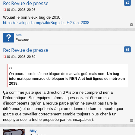
Cita
Re: Revue de presse
10 déc. 2025, 20:26
M
Wouarf le bon vieux bug de 2038 :
e
s
https://fr.wikipedia.org/wiki/Bug_de_l%27an_2038
s
au
a
t
nim
g
Passager
e
n
Cita
Re: Revue de presse
o
n
10 déc. 2025, 20:59
l
M
u
e
s
s
On pourrait croire à une blague de mauvais goût mais non :
Un bug
a
informatique menace de bloquer le RER A et huit lignes de métro en
g
2038.
e
n
Ça confirme juste que la direction d’Alstom ne comprend rien à
o
l’informatique. Ses équipes informatiques doivent être un mix
n
d’incompétents (qu’on a recruté parce qu’on ne savait pas faire la
l
différence) et de compétents à qui on ordonne de faire n’importe quoi
u
(parce que travailler correctement semble toujours plus cher à un
néophyte que la triche proposée par les incapables).
au
t
Billy