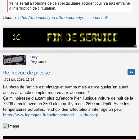
freins serait à l’origine de ce spectaculaire accident qui n’a pas entraîné
d’interruption de circulation.
Source:
https://tribunedelyon.fr/transports/lyo ... in-poncet/
au
t
Billy
Régulateur
Cita
Re: Revue de presse
01 juil. 2026, 11:34
M
La photo de l'article est vintage et sympa mais est-ce quelqu'un aurait
e
s
accès à l'article complet réservé aux abonnés ?
s
Ça m’intéresse d’autant plus qu’encore hier, l’unique voiture de nuit de la
a
72/98 a roulé avec un 3500 alors qu’il y a des 2600 au dépôt. Avec les
g
températures actuelles, le choix des affectations interroge un peu.
e
https://www.leprogres.fr/environnement/ ... e-du-doigt
n
o
n
l
u