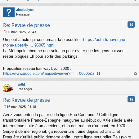
n
au
l
t
alecjcclyon
u
Passager
Cita
Re: Revue de presse
06 nov. 2025, 20:43
M
Un petit article qui concernant la presqu'île :
https://actu.fr/auvergne-
e
s
rhone-alpes/ly ... 96065.html
s
La Métropole cherche une solution pour éviter que les gens puissent
a
rester bloques 1h pour sortir des parkings.
g
e
n
Proposition réseau tramway Lyon 2030 :
o
https://www.google.com/maps/d/viewer?mi ... 00005&z=11
n
au
l
t
to8d
u
Passager
Cita
Re: Revue de presse
16 nov. 2025, 21:18
M
Avez-vous entendu parler de la ligne Pau-Canfranc ? Cette ligne
e
s
transfrontalière France-Espagne inaugurée au début du XXe siècle a été
s
interrompue suite à un accident, et la destruction d'un pont, en 1970.
a
Serpent de mer régional, ça réouverture traine depuis 50 ans... et
g
l'enquête d'utilité public démarre enfin ; cette ligne peut relier Pau (voire
e