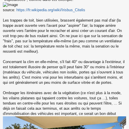
l
u
source:
https://fr.wikipedia.org/wiki/Irisbus_Citelis
Les trappes de toit, bien utilisées, brassent également pas mal d'air (la
trappe avant ouverte vers l'avant pour "aspirer" l'air; la trappe arrière
ouverte vers l'arrière pour le recracher et ainsi créer un courant d'air. On
voit trop peu de bus roulant ainsi. On ne joue ici que sur la sensation de
"frais", pas sur la température elle-même (un peu comme un ventilateur
de toit chez soi: la température reste la même, mais la senation ou le
ressenti est meilleur).
Concernant la clim en elle-même, s'il fait 40° ou davantage à l'extérieur, il
est totalement illusoire de penser qu'il peut faire 30° ou moins à l'intérieur
(matériaux du véhicule, véhicules non isolés, portes qui s'ouvrent à tous
les arrêts). C'est moins vrai pour les interurbains qui s'arrêtent moins, et
qui ont généralement un peu moins de surface vitrée et de portes.
Ombrager les itinéraires avec de la végétation (ce n'est plus à la mode,
les vilains platanes qui tapaient contre les voitures, tout ça ...), toiles
tendues en centre-ville pour les rues étroites ou qui peuvent l'être, ... Si
déjà on faisait cela aux terminus, et aux arrêts ou le temps
d'immobilisation des véhicules est important, ce serait un bon début