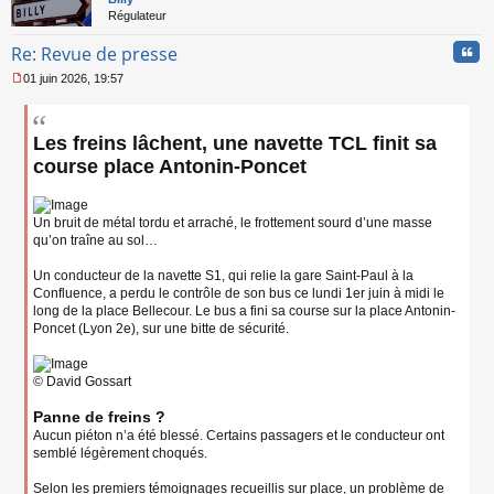
Régulateur
Cita
Re: Revue de presse
01 juin 2026, 19:57
M
e
s
Les freins lâchent, une navette TCL finit sa
s
a
course place Antonin-Poncet
g
e
n
Un bruit de métal tordu et arraché, le frottement sourd d’une masse
o
n
qu’on traîne au sol…
l
u
Un conducteur de la navette S1, qui relie la gare Saint-Paul à la
Confluence, a perdu le contrôle de son bus ce lundi 1er juin à midi le
long de la place Bellecour. Le bus a fini sa course sur la place Antonin-
Poncet (Lyon 2e), sur une bitte de sécurité.
© David Gossart
Panne de freins ?
Aucun piéton n’a été blessé. Certains passagers et le conducteur ont
semblé légèrement choqués.
Selon les premiers témoignages recueillis sur place, un problème de