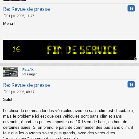
Cita
Re: Revue de presse
01 juil. 2026, 11:47
M
Merci !
e
s
s
a
g
e
n
o
n
au
l
t
Patafix
u
Passager
Cita
Re: Revue de presse
02 juil. 2026, 09:17
M
Salut,
e
s
s
Le choix de commander des véhicules avec ou sans clim est discutable,
a
mais le problème ici est que ces véhicules sont sans clim et sans
g
ouvrants, à part les petites impostes de 10-15cm de haut, en haut de
e
certaines baies. Si on prend le parti de commander des bus sans clim, il
n
o
faut que les ouvrants soient plus grands, avec des vitres dites
n
"tropicalisées", comme dans cet exemple: