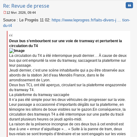
Cita
Re: Revue de presse
12 févr. 2026, 09:44
M
Source : Le Progrès 11 02:
https://www.leprogres.fr/faits-divers-j ... tion-
e
s
du-t4
s
a
g
Deux bus s’embourbent sur une voie de tramway et perturbent la
e
circulation du T4
n
o
La circulation du T4 a été interrompue jeudi dernier… À cause de deux
n
bus qui ont emprunté la voie du tramway, saccageant la plateforme sur
l
leur passage.
u
Jeudi dernier, c’est une scène inhabituelle qui a pu être observée aux
abords de la station Jet d’eau Mendès France, dans le 8e
arrondissement de Lyon.
Deux bus TCL ont été aperçus, circulant sur la plateforme engazonnée
du tramway T4.
La plateforme du tramway saccagée
Il n’a pas été simple pour les deux véhicules de progresser sur la voie.
Leur passage a occasionné d’importants dégâts sur la plateforme, en
témoigne les sillons de boue visibles sur le gazon.En conséquence, la
circulation des tramways T4 a été interrompue sur une partie du tracé
durant plusieurs heures ce jeudi après-midi.
La raison de la présence incongrue de ces deux bus à cet endroit est
due à une « erreur d’aiguillage »… « Suite à la panne de tram, deux
bus-relais se sont trompés d’itinéraire et se sont engagés sur les voies