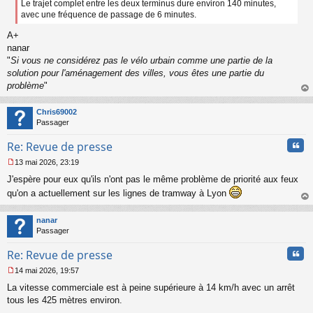
Le trajet complet entre les deux terminus dure environ 140 minutes,
avec une fréquence de passage de 6 minutes.
A+
nanar
"
Si vous ne considérez pas le vélo urbain comme une partie de la
solution pour l'aménagement des villes, vous êtes une partie du
problème
"
au
t
Chris69002
Passager
Cita
Re: Revue de presse
13 mai 2026, 23:19
M
J'espère pour eux qu'ils n'ont pas le même problème de priorité aux feux
e
s
qu'on a actuellement sur les lignes de tramway à Lyon
s
au
a
t
nanar
g
Passager
e
n
Cita
Re: Revue de presse
o
n
14 mai 2026, 19:57
l
M
u
La vitesse commerciale est à peine supérieure à 14 km/h avec un arrêt
e
s
tous les 425 mètres environ.
s