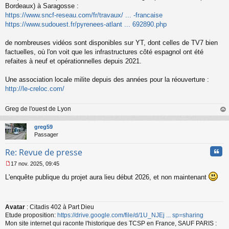
Bordeaux) à Saragosse :
n
o
https://www.sncf-reseau.com/fr/travaux/ ... -francaise
n
https://www.sudouest.fr/pyrenees-atlant ... 692890.php
l
u
de nombreuses vidéos sont disponibles sur YT, dont celles de TV7 bien
factuelles, où l'on voit que les infrastructures côté espagnol ont été
refaites à neuf et opérationnelles depuis 2021.
Une association locale milite depuis des années pour la réouverture :
http://le-creloc.com/
Greg de l'ouest de Lyon
au
t
greg59
Passager
Cita
Re: Revue de presse
17 nov. 2025, 09:45
M
L'enquête publique du projet aura lieu début 2026, et non maintenant
e
s
s
a
Avatar
: Citadis 402 à Part Dieu
g
Etude proposition:
https://drive.google.com/file/d/1U_NJEj ... sp=sharing
e
n
Mon site internet qui raconte l'historique des TCSP en France, SAUF PARIS :