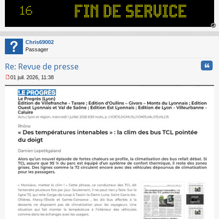
au
t
Chris69002
Passager
Cita
Re: Revue de presse
01 juil. 2026, 11:38
M
e
s
s
a
g
e
n
o
n
l
u