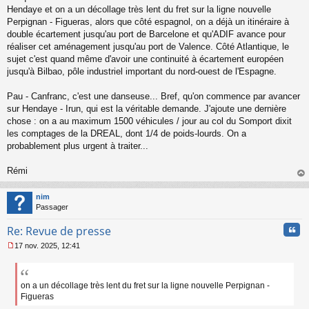
Hendaye et on a un décollage très lent du fret sur la ligne nouvelle
Perpignan - Figueras, alors que côté espagnol, on a déjà un itinéraire à
double écartement jusqu'au port de Barcelone et qu'ADIF avance pour
réaliser cet aménagement jusqu'au port de Valence. Côté Atlantique, le
sujet c'est quand même d'avoir une continuité à écartement européen
jusqu'à Bilbao, pôle industriel important du nord-ouest de l'Espagne.
Pau - Canfranc, c'est une danseuse... Bref, qu'on commence par avancer
sur Hendaye - Irun, qui est la véritable demande. J'ajoute une dernière
chose : on a au maximum 1500 véhicules / jour au col du Somport dixit
les comptages de la DREAL, dont 1/4 de poids-lourds. On a
probablement plus urgent à traiter...
Rémi
au
t
nim
Passager
Cita
Re: Revue de presse
17 nov. 2025, 12:41
M
e
s
s
on a un décollage très lent du fret sur la ligne nouvelle Perpignan -
a
Figueras
g