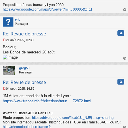
a
Proposition réseau tramway Lyon 2030 :
g
https://www.google.com/maps/d/viewer?mi ... 00005&z=11
e
n
au
o
t
eric
n
Passager
l
u
Cita
Re: Revue de presse
21 août 2025, 10:30
M
Bonjour,
e
s
Les Echos de mercredi 20 août
s
a
au
g
t
greg59
e
Passager
n
o
Cita
Re: Revue de presse
n
l
04 sept. 2025, 16:59
u
M
JM Aulas est candidat à la ville de Lyon :
e
s
https://www.franceinfo.fr/elections/mun ... 72872.html
s
a
Avatar
: Citadis 402 à Part Dieu
g
Etude proposition:
https://drive.google.com/file/d/1U_NJEj ... sp=sharing
e
n
Mon site internet qui raconte l'historique des TCSP en France, SAUF PARIS :
o
http://chronologie-tcsp-france.fr