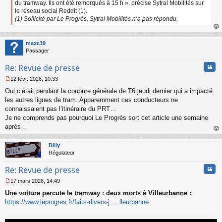
du tramway. Ils ont été remorqués à 15 h », précise Sytral Mobilités sur
le réseau social Reddit (1).
(1) Sollicité par Le Progrès, Sytral Mobilités n’a pas répondu.
au
t
maxc19
Passager
Cita
Re: Revue de presse
12 févr. 2026, 10:33
M
Oui c’était pendant la coupure générale de T6 jeudi dernier qui a impacté
e
s
les autres lignes de tram. Apparemment ces conducteurs ne
s
connaissaient pas l’itinéraire du PRT…
a
Je ne comprends pas pourquoi Le Progrès sort cet article une semaine
g
après…
e
au
n
t
o
Billy
n
Régulateur
l
u
Cita
Re: Revue de presse
17 mars 2026, 14:49
M
Une voiture percute le tramway : deux morts à Villeurbanne :
e
s
https://www.leprogres.fr/faits-divers-j ... lleurbanne
s
a