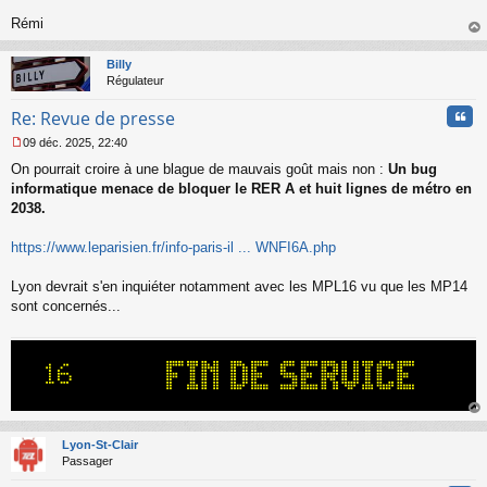
Rémi
au
t
Billy
Régulateur
Cita
Re: Revue de presse
09 déc. 2025, 22:40
M
On pourrait croire à une blague de mauvais goût mais non :
Un bug
e
s
informatique menace de bloquer le RER A et huit lignes de métro en
s
2038.
a
g
https://www.leparisien.fr/info-paris-il ... WNFI6A.php
e
n
o
Lyon devrait s'en inquiéter notamment avec les MPL16 vu que les MP14
n
sont concernés...
l
u
au
t
Lyon-St-Clair
Passager