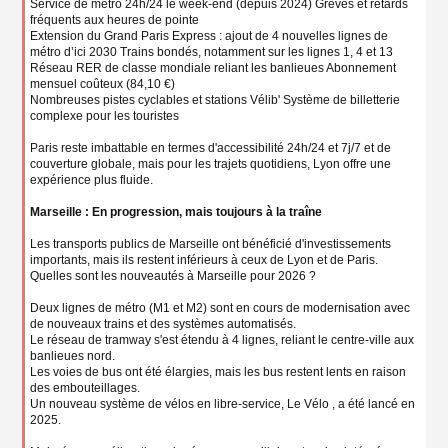
Service de métro 24h/24 le week-end (depuis 2024) Grèves et retards
fréquents aux heures de pointe
Extension du Grand Paris Express : ajout de 4 nouvelles lignes de
métro d’ici 2030 Trains bondés, notamment sur les lignes 1, 4 et 13
Réseau RER de classe mondiale reliant les banlieues Abonnement
mensuel coûteux (84,10 €)
Nombreuses pistes cyclables et stations Vélib' Système de billetterie
complexe pour les touristes
Paris reste imbattable en termes d'accessibilité 24h/24 et 7j/7 et de
couverture globale, mais pour les trajets quotidiens, Lyon offre une
expérience plus fluide.
Marseille : En progression, mais toujours à la traîne
Les transports publics de Marseille ont bénéficié d'investissements
importants, mais ils restent inférieurs à ceux de Lyon et de Paris.
Quelles sont les nouveautés à Marseille pour 2026 ?
Deux lignes de métro (M1 et M2) sont en cours de modernisation avec
de nouveaux trains et des systèmes automatisés.
Le réseau de tramway s'est étendu à 4 lignes, reliant le centre-ville aux
banlieues nord.
Les voies de bus ont été élargies, mais les bus restent lents en raison
des embouteillages.
Un nouveau système de vélos en libre-service, Le Vélo , a été lancé en
2025.