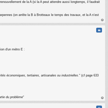
renouvellement de la A (si la A peut attendre aussi longtemps, il faudrait
Charpennes (on arrête la B à Brotteaux le temps des travaux, et la A n’est
au
t
Citati
tion d'un métro E :
ités économiques, tertiaires, artisanales ou industrielles
." (cf page 633
C
artie du problème
"
au
t
Citati