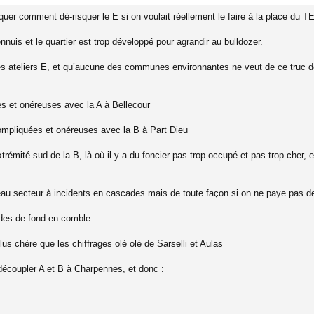
uer comment dé-risquer le E si on voulait réellement le faire à la place du TEO
uis et le quartier est trop développé pour agrandir au bulldozer.
 des ateliers E, et qu’aucune des communes environnantes ne veut de ce truc d
s et onéreuses avec la A à Bellecour
compliquées et onéreuses avec la B à Part Dieu
trémité sud de la B, là où il y a du foncier pas trop occupé et pas trop cher, e
au secteur à incidents en cascades mais de toute façon si on ne paye pas des
des de fond en comble
s chère que les chiffrages olé olé de Sarselli et Aulas
écoupler A et B à Charpennes, et donc :