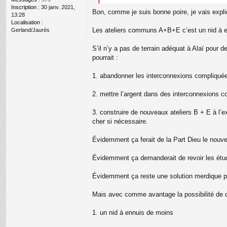
n
Inscription :
30 janv. 2021,
o
Bon, comme je suis bonne poire, je vais expliq
13:28
n
Localisation :
l
Les ateliers communs A+B+E c’est un nid à enn
Gerland/Jaurès
u
S’il n’y a pas de terrain adéquat à Alaï pour
pourrait :
1. abandonner les interconnexions compliquée
2. mettre l’argent dans des interconnexions 
3. construire de nouveaux ateliers B + E à l’ex
cher si nécessaire.
Évidemment ça ferait de la Part Dieu le nouve
Évidemment ça demanderait de revoir les étu
Évidemment ça reste une solution merdique plu
Mais avec comme avantage la possibilité de d
1. un nid à ennuis de moins