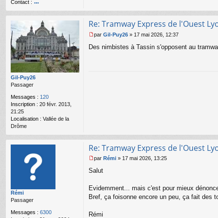
Contact :
u
o
nt
Re: Tramway Express de l'Ouest Ly
ac
te
par
Gil-Puy26
»
17 mai 2026, 12:37
r
M
Des nimbistes à Tassin s'opposent au tramway 
R
e
é
s
m
s
i
a
g
Gil-Puy26
e
Passager
n
Messages :
120
o
Inscription :
20 févr. 2013,
n
21:25
l
Localisation :
Vallée de la
u
Drôme
Re: Tramway Express de l'Ouest Ly
par
Rémi
»
17 mai 2026, 13:25
M
Salut
e
s
s
Evidemment... mais c'est pour mieux dénoncer
Rémi
a
Bref, ça foisonne encore un peu, ça fait des tou
Passager
g
e
Messages :
6300
Rémi
n