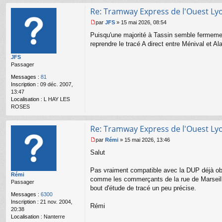
nt
Re: Tramway Express de l'Ouest Ly
ac
te
par
JFS
»
15 mai 2026, 08:54
r
M
Puisqu'une majorité à Tassin semble fermement
n
e
a
s
reprendre le tracé A direct entre Ménival et A
n
s
JFS
ar
a
Passager
g
e
Messages :
81
n
Inscription :
09 déc. 2007,
o
13:47
n
Localisation :
L HAY LES
l
ROSES
u
Re: Tramway Express de l'Ouest Ly
par
Rémi
»
15 mai 2026, 13:46
M
Salut
e
s
s
Pas vraiment compatible avec la DUP déjà obte
Rémi
a
comme les commerçants de la rue de Marseille
Passager
g
bout d'étude de tracé un peu précise.
e
Messages :
6300
n
Inscription :
21 nov. 2004,
o
Rémi
20:38
n
Localisation :
Nanterre
l