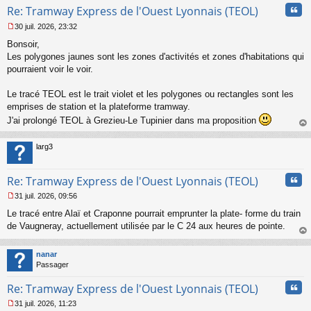
Cita
Re: Tramway Express de l'Ouest Lyonnais (TEOL)
30 juil. 2026, 23:32
M
Bonsoir,
e
s
Les polygones jaunes sont les zones d'activités et zones d'habitations qui
s
pourraient voir le voir.
a
g
Le tracé TEOL est le trait violet et les polygones ou rectangles sont les
e
emprises de station et la plateforme tramway.
n
o
J'ai prolongé TEOL à Grezieu-Le Tupinier dans ma proposition
n
au
l
t
larg3
u
Cita
Re: Tramway Express de l'Ouest Lyonnais (TEOL)
31 juil. 2026, 09:56
M
Le tracé entre Alaï et Craponne pourrait emprunter la plate- forme du train
e
s
de Vaugneray, actuellement utilisée par le C 24 aux heures de pointe.
s
au
a
t
nanar
g
Passager
e
n
Cita
Re: Tramway Express de l'Ouest Lyonnais (TEOL)
o
n
31 juil. 2026, 11:23
l