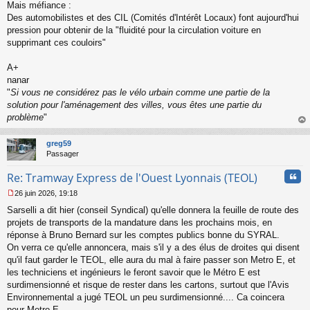
Mais méfiance :
Des automobilistes et des CIL (Comités d'Intérêt Locaux) font aujourd'hui
pression pour obtenir de la "fluidité pour la circulation voiture en
supprimant ces couloirs"
A+
nanar
"
Si vous ne considérez pas le vélo urbain comme une partie de la
solution pour l'aménagement des villes, vous êtes une partie du
problème
"
au
t
greg59
Passager
Cita
Re: Tramway Express de l'Ouest Lyonnais (TEOL)
26 juin 2026, 19:18
M
Sarselli a dit hier (conseil Syndical) qu'elle donnera la feuille de route des
e
s
projets de transports de la mandature dans les prochains mois, en
s
réponse à Bruno Bernard sur les comptes publics bonne du SYRAL.
a
On verra ce qu'elle annoncera, mais s'il y a des élus de droites qui disent
g
qu'il faut garder le TEOL, elle aura du mal à faire passer son Metro E, et
e
les techniciens et ingénieurs le feront savoir que le Métro E est
n
o
surdimensionné et risque de rester dans les cartons, surtout que l'Avis
n
Environnemental a jugé TEOL un peu surdimensionné.... Ca coincera
l
pour Metro E