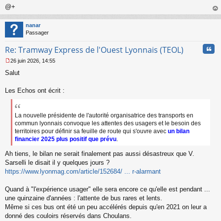
@+
au
t
nanar
Passager
Cita
Re: Tramway Express de l'Ouest Lyonnais (TEOL)
26 juin 2026, 14:55
M
Salut
e
s
s
Les Echos ont écrit :
a
g
e
La nouvelle présidente de l'autorité organisatrice des transports en
n
commun lyonnais convoque les attentes des usagers et le besoin des
o
territoires pour définir sa feuille de route qui s'ouvre avec
un bilan
n
financier 2025 plus positif que prévu
.
l
u
Ah tiens, le bilan ne serait finalement pas aussi désastreux que V.
Sarselli le disait il y quelques jours ?
https://www.lyonmag.com/article/152684/ ... r-alarmant
Quand à "l'expérience usager" elle sera encore ce qu'elle est pendant ...
une quinzaine d'années : l'attente de bus rares et lents.
Même si ces bus ont été un peu accélérés depuis qu'en 2021 on leur a
donné des couloirs réservés dans Choulans.