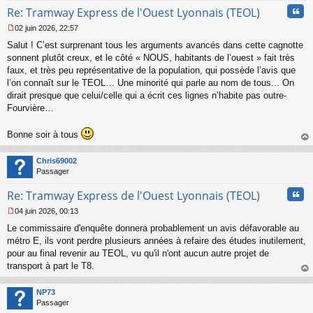
Cita
Re: Tramway Express de l'Ouest Lyonnais (TEOL)
02 juin 2026, 22:57
M
Salut ! C’est surprenant tous les arguments avancés dans cette cagnotte
e
s
sonnent plutôt creux, et le côté « NOUS, habitants de l’ouest » fait très
s
faux, et très peu représentative de la population, qui possède l’avis que
a
l’on connaît sur le TEOL… Une minorité qui parle au nom de tous... On
g
dirait presque que celui/celle qui a écrit ces lignes n’habite pas outre-
e
Fourvière…
n
o
n
Bonne soir à tous
l
au
u
t
Chris69002
Passager
Cita
Re: Tramway Express de l'Ouest Lyonnais (TEOL)
04 juin 2026, 00:13
M
Le commissaire d'enquête donnera probablement un avis défavorable au
e
s
métro E, ils vont perdre plusieurs années à refaire des études inutilement,
s
pour au final revenir au TEOL, vu qu'il n'ont aucun autre projet de
a
transport à part le T8.
g
au
e
t
n
NP73
o
Passager