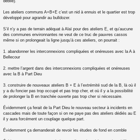
débile).
Les ateliers communs A+B+E c’est un nid à ennuis et le quartier est trop
développé pour agrandir au bulldozer.
S’il n’y a pas de terrain adéquat à Alaï pour des ateliers E, et qu’aucune
des communes environnantes ne veut de ce truc de pauvres cassos
même si on prolongeait la ligne jusqu’à ces ateliers, on pourrait :
1. abandonner les interconnexions compliquées et onéreuses avec la A à
Bellecour
2. mettre l’argent dans des interconnexions compliquées et onéreuses
avec la B à Part Dieu
3. construire de nouveaux ateliers B + E à l’extrémité sud de la B, là où il
y a du foncier pas trop occupé et pas trop cher, et où il y a la possibilité
de prolonger la B en tranchée ouverte pas trop cher si nécessaire.
Évidemment ça ferait de la Part Dieu le nouveau secteur à incidents en
cascades mais de toute façon si on ne paye pas des ateliers dédiés au E
il y aura forcément un couplage quelque part.
Évidemment ça demanderait de revoir les études de fond en comble