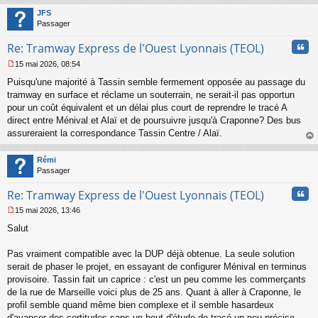
t
JFS
Passager
Cita
Re: Tramway Express de l'Ouest Lyonnais (TEOL)
15 mai 2026, 08:54
M
Puisqu'une majorité à Tassin semble fermement opposée au passage du
e
s
tramway en surface et réclame un souterrain, ne serait-il pas opportun
s
pour un coût équivalent et un délai plus court de reprendre le tracé A
a
direct entre Ménival et Alaï et de poursuivre jusqu'à Craponne? Des bus
g
assureraient la correspondance Tassin Centre / Alaï.
e
au
n
t
o
Rémi
n
Passager
l
u
Cita
Re: Tramway Express de l'Ouest Lyonnais (TEOL)
15 mai 2026, 13:46
M
Salut
e
s
s
Pas vraiment compatible avec la DUP déjà obtenue. La seule solution
a
serait de phaser le projet, en essayant de configurer Ménival en terminus
g
provisoire. Tassin fait un caprice : c'est un peu comme les commerçants
e
de la rue de Marseille voici plus de 25 ans. Quant à aller à Craponne, le
n
o
profil semble quand même bien complexe et il semble hasardeux
n
d'avancer des certitudes sans un bout d'étude de tracé un peu précise.