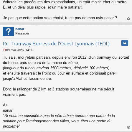
s
éviterait les procédures des expropriations, un coût moins cher au métro
s
E, et un délai plus rapide, et un maire satisfait.
a
g
Je pari que cette option sera choisi, tu es pas de mon avis nanar ?
e
au
n
t
o
nanar
n
Passager
l
u
Cita
Re: Tramway Express de l'Ouest Lyonnais (TEOL)
09 mai 2026, 14:05
M
Tu sais, moi j'étais partisan, depuis environ 2012, d'un tramway qui sortait
e
s
du tunnel près du parc de la mairie du 5ème,
s
(longueur du tunnel environ 1500 mètres, dénivelé 100 mètres)
a
et ensuite traversait le Point du Jour en surface et continuait pareil
g
jusqu'à Alaï et Tassin centre.
e
n
o
Donc le rallonger de 2 km et 3 stations souterraines ne me séduit
n
vraiment pas.
l
u
A+
nanar
"
Si vous ne considérez pas le vélo urbain comme une partie de la
solution pour l'aménagement des villes, vous êtes une partie du
problème
"
au