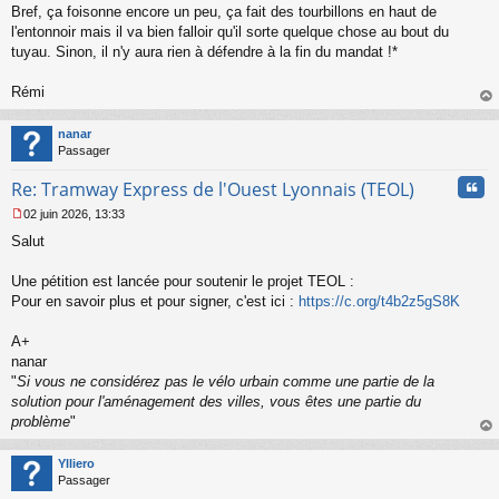
Bref, ça foisonne encore un peu, ça fait des tourbillons en haut de
e
l'entonnoir mais il va bien falloir qu'il sorte quelque chose au bout du
n
o
tuyau. Sinon, il n'y aura rien à défendre à la fin du mandat !*
n
l
Rémi
u
au
t
nanar
Passager
Cita
Re: Tramway Express de l'Ouest Lyonnais (TEOL)
02 juin 2026, 13:33
M
Salut
e
s
s
Une pétition est lancée pour soutenir le projet TEOL :
a
Pour en savoir plus et pour signer, c'est ici :
https://c.org/t4b2z5gS8K
g
e
A+
n
o
nanar
n
"
Si vous ne considérez pas le vélo urbain comme une partie de la
l
solution pour l'aménagement des villes, vous êtes une partie du
u
problème
"
au
t
Ylliero
Passager