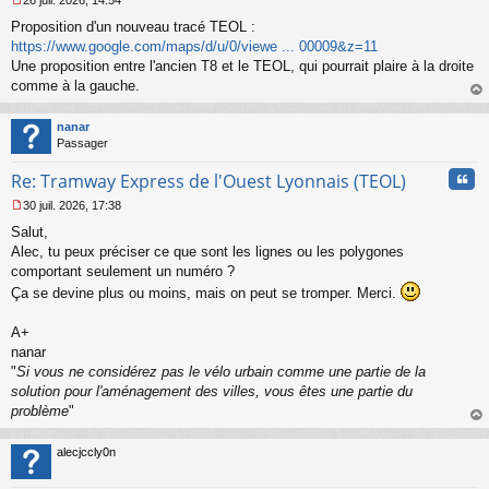
26 juil. 2026, 14:54
l
M
u
Proposition d'un nouveau tracé TEOL :
e
s
https://www.google.com/maps/d/u/0/viewe ... 00009&z=11
s
Une proposition entre l'ancien T8 et le TEOL, qui pourrait plaire à la droite
a
comme à la gauche.
g
au
e
t
n
nanar
o
Passager
n
Cita
l
Re: Tramway Express de l'Ouest Lyonnais (TEOL)
u
30 juil. 2026, 17:38
M
Salut,
e
s
Alec, tu peux préciser ce que sont les lignes ou les polygones
s
comportant seulement un numéro ?
a
Ça se devine plus ou moins, mais on peut se tromper. Merci.
g
e
A+
n
o
nanar
n
"
Si vous ne considérez pas le vélo urbain comme une partie de la
l
solution pour l'aménagement des villes, vous êtes une partie du
u
problème
"
au
t
alecjccly0n