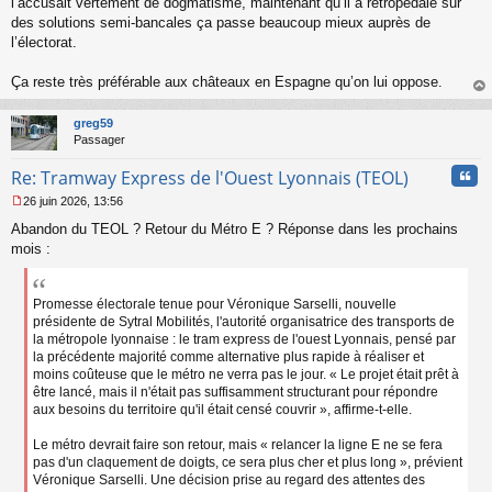
l’accusait vertement de dogmatisme, maintenant qu’il a rétropédalé sur
o
des solutions semi-bancales ça passe beaucoup mieux auprès de
n
l’électorat.
l
u
Ça reste très préférable aux châteaux en Espagne qu’on lui oppose.
au
t
greg59
Passager
Cita
Re: Tramway Express de l'Ouest Lyonnais (TEOL)
26 juin 2026, 13:56
M
Abandon du TEOL ? Retour du Métro E ? Réponse dans les prochains
e
s
mois :
s
a
g
Promesse électorale tenue pour Véronique Sarselli, nouvelle
e
présidente de Sytral Mobilités, l'autorité organisatrice des transports de
n
la métropole lyonnaise : le tram express de l'ouest Lyonnais, pensé par
o
la précédente majorité comme alternative plus rapide à réaliser et
n
moins coûteuse que le métro ne verra pas le jour. « Le projet était prêt à
l
être lancé, mais il n'était pas suffisamment structurant pour répondre
u
aux besoins du territoire qu'il était censé couvrir », affirme-t-elle.
Le métro devrait faire son retour, mais « relancer la ligne E ne se fera
pas d'un claquement de doigts, ce sera plus cher et plus long », prévient
Véronique Sarselli. Une décision prise au regard des attentes des