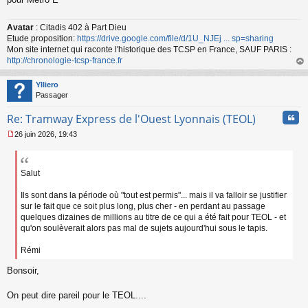
u
Avatar
: Citadis 402 à Part Dieu
Etude proposition:
https://drive.google.com/file/d/1U_NJEj ... sp=sharing
Mon site internet qui raconte l'historique des TCSP en France, SAUF PARIS :
http://chronologie-tcsp-france.fr
au
t
Ylliero
Passager
Cita
Re: Tramway Express de l'Ouest Lyonnais (TEOL)
26 juin 2026, 19:43
M
e
s
s
Salut
a
g
Ils sont dans la période où "tout est permis"... mais il va falloir se justifier
e
sur le fait que ce soit plus long, plus cher - en perdant au passage
n
quelques dizaines de millions au titre de ce qui a été fait pour TEOL - et
o
qu'on soulèverait alors pas mal de sujets aujourd'hui sous le tapis.
n
l
Rémi
u
Bonsoir,
On peut dire pareil pour le TEOL....