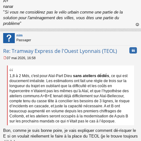
A+
nanar
"
Si vous ne considérez pas le vélo urbain comme une partie de la
solution pour l'aménagement des villes, vous êtes une partie du
problème
"
au
t
nim
Passager
Cita
Re: Tramway Express de l'Ouest Lyonnais (TEOL)
07 mai 2026, 16:58
M
e
s
s
1,8 à 2 Mds, c'est pour Alaï-Part Dieu
sans ateliers dédiés
, ce qui est
a
doucement irréaliste. Les estimations ont fait une règle de trois sur la
g
longueur du trajet en oubliant que la difficulté et les coûts en
e
hypercentre n’étaient pas les mêmes qu’à Alaï, et que l’hypothèse des
n
ateliers communs A+B+E tenait déjà difficilement sur Alaï-Bellecour,
o
compte tenu du casse tête à concilier les besoins de 3 lignes, le risque
n
d’incidents en cascade, et juste la capacité nécessaire. A et B ont
l
beaucoup augmenté en volume depuis les premiers chiffrages de
u
Collomb, et les ateliers seront occupés à la modernisation de A puis B
sur les prochains mandats ce qui n’était pas le cas à l’époque.
Bon, comme je suis bonne poire, je vais expliquer comment dé-risquer le
E si on voulait réellement le faire à la place du TEOL (je le trouve toujours