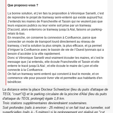
Que proposez-vous ?
La bonne solution, et j’en fais la proposition à Véronique Sarselli, c’est
de reprendre le projet de tramway semi-enterré qui existe aujourd’hui.
J’entends les maires de Francheville et Tassin qui ne veulent pas que
leurs espaces publics ou leur voirie soit prise par un tramway.
D'accord, alors enterrons ce tramway jusqu’à Alaï, faisons un parking-
relais là-bas.
En revanche, on conserve la connexion à Confluence, parce que
connecter un mode de transport lourd directement au réseau de
tramway, c’est la solution la plus simple, la plus efficace, et ça permet
d’irriguer la Confluence avec le bassin de vie de l’Ouest lyonnais qui a
besoin d’accéder à la ville rapidement.
Donc si Véronique Sarselli veut vraiment écouter les maires, et c’est le
message que j’ai entendu, elle écoute Francheville et Tassin et elle
enterre le tracé jusqu’à Alaï ; et elle écoute le maire de Lyon et elle
connecte à la Confluence.
On fait un tramway semi-enterré qui convient à tout le monde, et on
commence vite pour pouvoir livrer vite et permettre aux habitants d'en
bénéficier.
La distance entre la place Docteur Schweitzer (
lieu du puits d'attaque de
TEOL "court"/i]) et le parking circulaire de la piscine d'Alaï (
lieu du puits
d'attaque du TEOL prolongé
) égale 1,8 km.
Trois stations supplémentaires deviendraient souterraines.
Soit profondes (rails à environ - 25 mètres) si on fait tout au tunnelier, soit
superficielles (rails à - 5 mètres) si le prolongement est réalisé en "cut