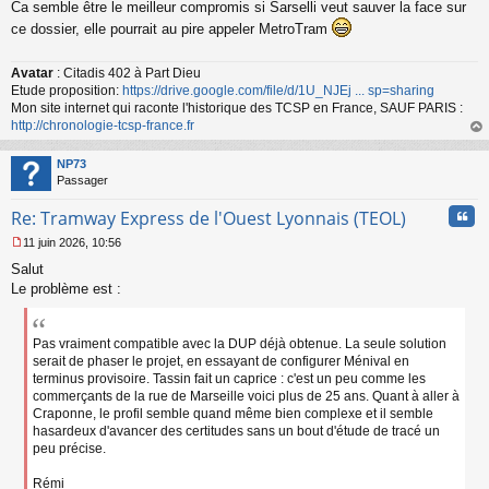
Ca semble être le meilleur compromis si Sarselli veut sauver la face sur
e
s
ce dossier, elle pourrait au pire appeler MetroTram
s
a
Avatar
: Citadis 402 à Part Dieu
g
Etude proposition:
https://drive.google.com/file/d/1U_NJEj ... sp=sharing
e
n
Mon site internet qui raconte l'historique des TCSP en France, SAUF PARIS :
o
http://chronologie-tcsp-france.fr
n
au
l
t
NP73
u
Passager
Cita
Re: Tramway Express de l'Ouest Lyonnais (TEOL)
11 juin 2026, 10:56
M
Salut
e
s
Le problème est :
s
a
g
Pas vraiment compatible avec la DUP déjà obtenue. La seule solution
e
serait de phaser le projet, en essayant de configurer Ménival en
n
terminus provisoire. Tassin fait un caprice : c'est un peu comme les
o
commerçants de la rue de Marseille voici plus de 25 ans. Quant à aller à
n
Craponne, le profil semble quand même bien complexe et il semble
l
hasardeux d'avancer des certitudes sans un bout d'étude de tracé un
u
peu précise.
Rémi