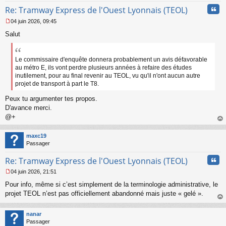
n
Cita
l
Re: Tramway Express de l'Ouest Lyonnais (TEOL)
u
04 juin 2026, 09:45
M
Salut
e
s
s
a
Le commissaire d'enquête donnera probablement un avis défavorable
g
au métro E, ils vont perdre plusieurs années à refaire des études
e
inutilement, pour au final revenir au TEOL, vu qu'il n'ont aucun autre
n
projet de transport à part le T8.
o
n
Peux tu argumenter tes propos.
l
D'avance merci.
u
@+
au
t
maxc19
Passager
Cita
Re: Tramway Express de l'Ouest Lyonnais (TEOL)
04 juin 2026, 21:51
M
Pour info, même si c’est simplement de la terminologie administrative, le
e
s
projet TEOL n’est pas officiellement abandonné mais juste « gelé ».
s
au
a
t
nanar
g
Passager
e