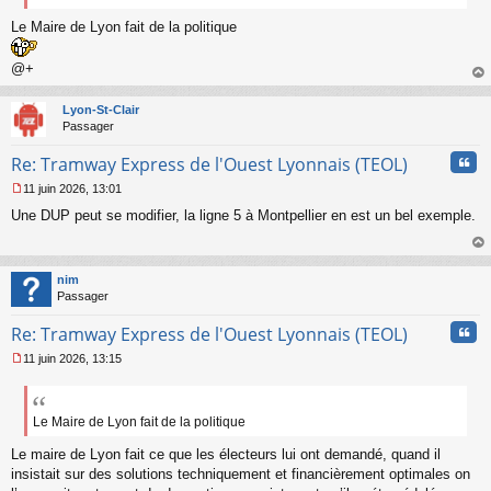
Le Maire de Lyon fait de la politique
@+
au
t
Lyon-St-Clair
Passager
Cita
Re: Tramway Express de l'Ouest Lyonnais (TEOL)
11 juin 2026, 13:01
M
Une DUP peut se modifier, la ligne 5 à Montpellier en est un bel exemple.
e
s
s
au
a
t
nim
g
Passager
e
n
Cita
Re: Tramway Express de l'Ouest Lyonnais (TEOL)
o
n
11 juin 2026, 13:15
l
M
u
e
s
s
Le Maire de Lyon fait de la politique
a
Le maire de Lyon fait ce que les électeurs lui ont demandé, quand il
g
e
insistait sur des solutions techniquement et financièrement optimales on
n