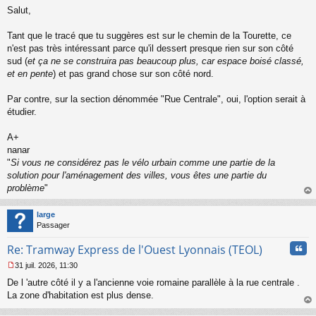
M
u
Salut,
e
s
s
Tant que le tracé que tu suggères est sur le chemin de la Tourette, ce
a
n'est pas très intéressant parce qu'il dessert presque rien sur son côté
g
sud (
et ça ne se construira pas beaucoup plus, car espace boisé classé,
e
et en pente
) et pas grand chose sur son côté nord.
n
o
n
Par contre, sur la section dénommée "Rue Centrale", oui, l'option serait à
l
étudier.
u
A+
nanar
"
Si vous ne considérez pas le vélo urbain comme une partie de la
solution pour l'aménagement des villes, vous êtes une partie du
problème
"
au
t
large
Passager
Cita
Re: Tramway Express de l'Ouest Lyonnais (TEOL)
31 juil. 2026, 11:30
M
De l 'autre côté il y a l'ancienne voie romaine parallèle à la rue centrale .
e
s
La zone d'habitation est plus dense.
s
au
a