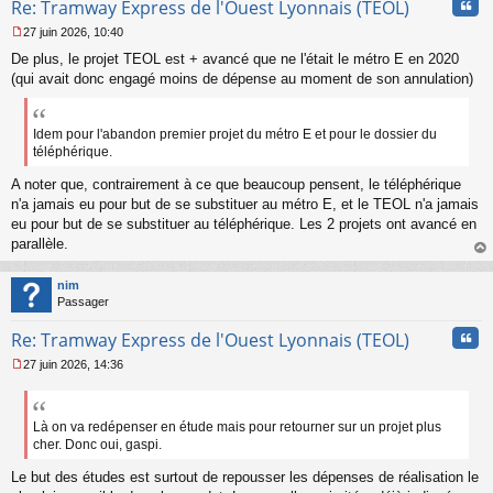
Cita
Re: Tramway Express de l'Ouest Lyonnais (TEOL)
27 juin 2026, 10:40
M
De plus, le projet TEOL est + avancé que ne l'était le métro E en 2020
e
s
(qui avait donc engagé moins de dépense au moment de son annulation)
s
a
g
Idem pour l'abandon premier projet du métro E et pour le dossier du
e
téléphérique.
n
o
A noter que, contrairement à ce que beaucoup pensent, le téléphérique
n
n'a jamais eu pour but de se substituer au métro E, et le TEOL n'a jamais
l
eu pour but de se substituer au téléphérique. Les 2 projets ont avancé en
u
parallèle.
au
t
nim
Passager
Cita
Re: Tramway Express de l'Ouest Lyonnais (TEOL)
27 juin 2026, 14:36
M
e
s
s
Là on va redépenser en étude mais pour retourner sur un projet plus
a
cher. Donc oui, gaspi.
g
e
Le but des études est surtout de repousser les dépenses de réalisation le
n