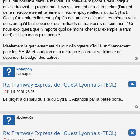
plus loin possible dans le mandat. La nouvelle majorité a déjà indiqué
o
qu’elle trouvait le programme d’investissement actuel trop cher (l’argent
n
de la métropole serait tellement mieux employé ailleurs qu’au Sytral).
l
Quelqu’un croit réellement qu’après des années d’études les mêmes vont
u
conclure qu’il faut dépenser des milliards en transports en commun ? On
nous expliquera que n’importe quoi de moins cher (par exemple le tram
nord) est beaucoup plus adapté.
Idéalement le gouvernement du jour débloquera d’ici là un financement
pour les SERM et la région et la métropole pourront se féliciter de
dépenser le budget des autres.
au
t
Nonopoly
Passager
Cita
Re: Tramway Express de l'Ouest Lyonnais (TEOL)
11 juil. 2026, 23:26
M
Le projet a disparu du site du Sytral... Abandon par la petite porte...
e
s
s
au
a
t
alecjccly0n
g
e
n
Cita
Re: Tramway Express de l'Ouest Lyonnais (TEOL)
o
n