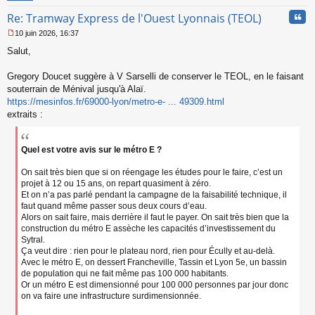
n
Cita
Re: Tramway Express de l'Ouest Lyonnais (TEOL)
o
n
10 juin 2026, 16:37
l
M
u
Salut,
e
s
s
Gregory Doucet suggère à V Sarselli de conserver le TEOL, en le faisant
a
souterrain de Ménival jusqu'à Alaï.
g
https://mesinfos.fr/69000-lyon/metro-e- ... 49309.html
e
extraits :
n
o
n
l
Quel est votre avis sur le métro E ?
u
On sait très bien que si on réengage les études pour le faire, c’est un
projet à 12 ou 15 ans, on repart quasiment à zéro.
Et on n’a pas parlé pendant la campagne de la faisabilité technique, il
faut quand même passer sous deux cours d’eau.
Alors on sait faire, mais derrière il faut le payer. On sait très bien que la
construction du métro E assèche les capacités d’investissement du
Sytral.
Ça veut dire : rien pour le plateau nord, rien pour Écully et au-delà.
Avec le métro E, on dessert Francheville, Tassin et Lyon 5e, un bassin
de population qui ne fait même pas 100 000 habitants.
Or un métro E est dimensionné pour 100 000 personnes par jour donc
on va faire une infrastructure surdimensionnée.