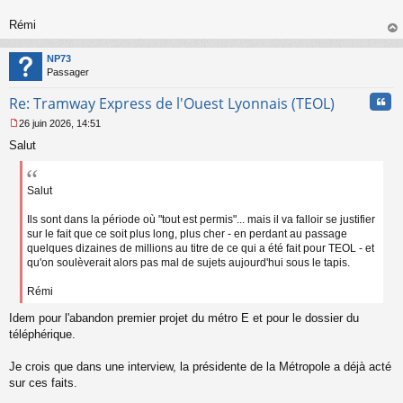
o
n
Rémi
l
au
u
t
NP73
Passager
Cita
Re: Tramway Express de l'Ouest Lyonnais (TEOL)
26 juin 2026, 14:51
M
Salut
e
s
s
a
Salut
g
e
Ils sont dans la période où "tout est permis"... mais il va falloir se justifier
n
sur le fait que ce soit plus long, plus cher - en perdant au passage
o
quelques dizaines de millions au titre de ce qui a été fait pour TEOL - et
n
qu'on soulèverait alors pas mal de sujets aujourd'hui sous le tapis.
l
u
Rémi
Idem pour l'abandon premier projet du métro E et pour le dossier du
téléphérique.
Je crois que dans une interview, la présidente de la Métropole a déjà acté
sur ces faits.