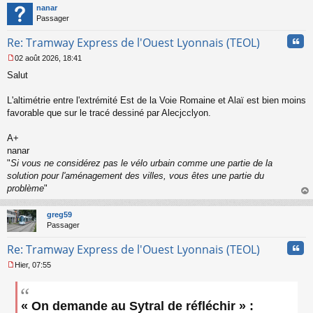
t
nanar
g
Passager
e
n
Cita
Re: Tramway Express de l'Ouest Lyonnais (TEOL)
o
n
02 août 2026, 18:41
l
M
u
Salut
e
s
s
L'altimétrie entre l'extrémité Est de la Voie Romaine et Alaï est bien moins
a
favorable que sur le tracé dessiné par Alecjcclyon.
g
e
A+
n
o
nanar
n
"
Si vous ne considérez pas le vélo urbain comme une partie de la
l
solution pour l'aménagement des villes, vous êtes une partie du
u
problème
"
au
t
greg59
Passager
Cita
Re: Tramway Express de l'Ouest Lyonnais (TEOL)
Hier, 07:55
M
e
s
« On demande au Sytral de réfléchir » :
s