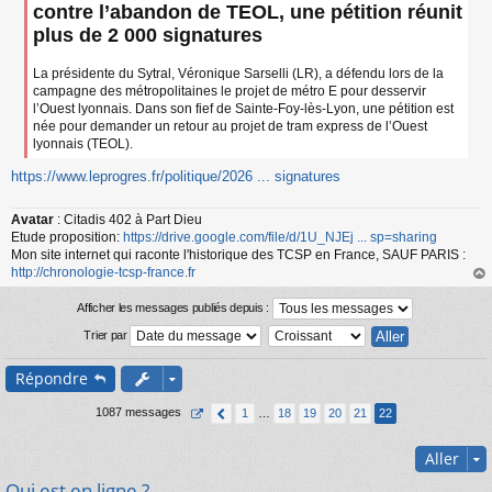
a
contre l’abandon de TEOL, une pétition réunit
g
plus de 2 000 signatures
e
n
o
La présidente du Sytral, Véronique Sarselli (LR), a défendu lors de la
n
campagne des métropolitaines le projet de métro E pour desservir
l
l’Ouest lyonnais. Dans son fief de Sainte-Foy-lès-Lyon, une pétition est
u
née pour demander un retour au projet de tram express de l’Ouest
lyonnais (TEOL).
https://www.leprogres.fr/politique/2026 ... signatures
Avatar
: Citadis 402 à Part Dieu
Etude proposition:
https://drive.google.com/file/d/1U_NJEj ... sp=sharing
Mon site internet qui raconte l'historique des TCSP en France, SAUF PARIS :
http://chronologie-tcsp-france.fr
au
t
Afficher les messages publiés depuis :
Trier par
Répondre
1087 messages
1
…
18
19
20
21
22
Aller
Qui est en ligne ?