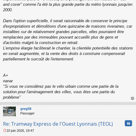
and cover" comme l'a été la plus grande partie du métro lyonnais jusqu'en
2000.
Dans l'option superficielle, il serait raisonnable de conserver le principe
d'expropriations et démolitions d'une quinzaine de maisons riveraines, car
installées sur de relativement grandes parcelles, elles pourraient être
remplacées par des immeubles pouvant accueillir plus de gens et
d'activités malgré la construction en retrait.
L'emprise élargie faciliterait le chantier, la clientèle potentielle des stations
en serait augmentée, et la vente des droits à construire compenserait
partiellement le surcoût de l'enterrement.
A+
nanar
"
Si vous ne considérez pas le vélo urbain comme une partie de la
solution pour l'aménagement des villes, vous êtes une partie du
problème
"
au
t
greg59
Passager
Cita
Re: Tramway Express de l'Ouest Lyonnais (TEOL)
10 juin 2026, 19:47
M