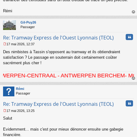
l
u
Rémi
au
t
Gil-Puy26
Passager
Cita
Re: Tramway Express de l'Ouest Lyonnais (TEOL)
17 mai 2026, 12:37
M
Des nimbistes à Tassin s'opposent au tramway et ils obtiendraient
e
s
satisfaction ? Le passage en souterrain doit certainement coûter
s
sacrément plus cher !
a
g
CENTRAAL - ANTWERPEN BERCHEM- MORTSEL - HO
e
n
au
o
t
Rémi
n
Passager
l
u
Cita
Re: Tramway Express de l'Ouest Lyonnais (TEOL)
17 mai 2026, 13:25
M
Salut
e
s
s
Evidemment... mais c'est pour mieux dénoncer ensuite une gabegie
a
financière.
g