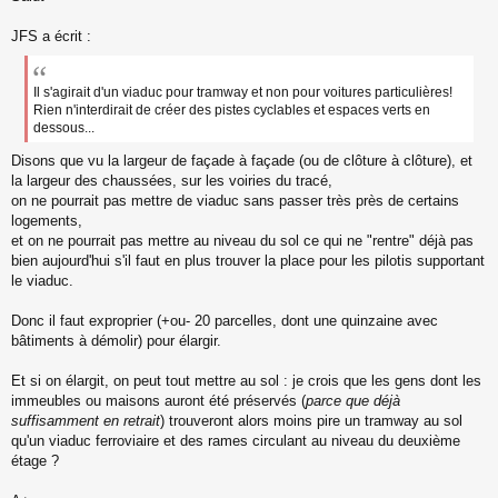
s
s
JFS a écrit :
a
g
e
Il s'agirait d'un viaduc pour tramway et non pour voitures particulières!
n
Rien n'interdirait de créer des pistes cyclables et espaces verts en
o
dessous...
n
l
Disons que vu la largeur de façade à façade (ou de clôture à clôture), et
u
la largeur des chaussées, sur les voiries du tracé,
on ne pourrait pas mettre de viaduc sans passer très près de certains
logements,
et on ne pourrait pas mettre au niveau du sol ce qui ne "rentre" déjà pas
bien aujourd'hui s'il faut en plus trouver la place pour les pilotis supportant
le viaduc.
Donc il faut exproprier (+ou- 20 parcelles, dont une quinzaine avec
bâtiments à démolir) pour élargir.
Et si on élargit, on peut tout mettre au sol : je crois que les gens dont les
immeubles ou maisons auront été préservés (
parce que déjà
suffisamment en retrait
) trouveront alors moins pire un tramway au sol
qu'un viaduc ferroviaire et des rames circulant au niveau du deuxième
étage ?