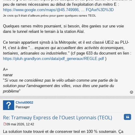
a
peu de rames nécessaires au début de l'exploitation d'un métro E :
g
https://www.google.com/maps/@45.749986, ... FQAw%3D%3D
e
n
Je crois qu'il était d'ailleurs prévu pour garer quelques rames TEOL
o
n
Quelques rames métro pourraient, si besoin, être garées sur une voie
l
dans le tunnel reliant le terrain à la station Alaï.
u
Ce terrain appartient sjmsb à la Métropole; et il est classé UEi2 au PLU-
H, c'est à dire "...
espaces qui accueillent des activités économiques,
tertiaires, artisanales ou industrielles
." (cf page 633 du document en lien :
https://pluh.grandlyon.com/data/pdf_generaux/REGLE.pdf
)
A+
nanar
"
Si vous ne considérez pas le vélo urbain comme une partie de la
solution pour l'aménagement des villes, vous êtes une partie du
problème
"
au
t
Chris69002
Passager
Cita
Re: Tramway Express de l'Ouest Lyonnais (TEOL)
09 mai 2026, 12:42
M
La solution toute trouvé et de conserver teol en 100 % souterrain. Ça
e