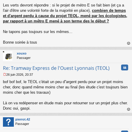
Les verts devront répondre : si le projet de métro E se fait bien (et ça a
l'air d'être une volonté forte de la majorité en place),
combien de temps
et d'argent perdu à cause du projet TEOL, mené par les écologistes,
par rapport à un métro E mené à son terme des le début ?
Ne tapons pas toujours sur les mêmes...
Bonne soirée à tous
au
t
xouxo
Passager
Cita
Re: Tramway Express de l'Ouest Lyonnais (TEOL)
26 juin 2026, 20:37
M
bof bof bof, le TEOL c'était un peu d''argent perdu pour un projet moins
e
s
cher, donc quand même moins cher au final (les étude c'est toujours bien
s
moins cher que les travaux)
a
g
Là on va redépenser en étude mais pour retourner sur un projet plus cher.
e
Donc oui, gaspi.
n
o
au
n
t
pierrot.42
l
Passager
u