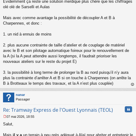
Évidemment ça reste une solution merdique plus chère que les chiffrages
olé olé de Sarselli et Aulas
Mais avec comme avantage la possibilité de découpler A et B à
Charpennes, et donc :
1. un nid à ennuis de moins
2. plus aucune contrainte de taille d’atelier et de couplage de matériel
avec le B et son pilotage automatique foireux pour le renouvellement de
la A (si la A peut attendre aussi longtemps, il faudrait prioriser les
nouveaux ateliers sur le reste du projet E)
3. la possibilité à long terme de prolonger la B au nord puisqu’il n’y aura
plus la contrainte d’arrêter A et B si on touche à Charpennes (on arrête la
B à Brotteaux le temps des travaux, et la A n’est plus couplée)
au
t
nanar
Passager
Cita
Re: Tramway Express de l'Ouest Lyonnais (TEOL)
07 mai 2026, 18:55
M
Salut,
e
s
s
Mais
il y a
un terrain à peu près adéquat à Alaï pour abriter et entretenir le