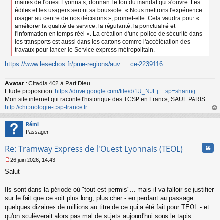
maires de l'ouest Lyonnais, donnant le ton du mandat qui s'ouvre. Les
édiles et les usagers seront sa boussole. « Nous mettrons l'expérience
usager au centre de nos décisions », promet-elle. Cela vaudra pour «
améliorer la qualité de service, la régularité, la ponctualité et
l'information en temps réel ». La création d'une police de sécurité dans
les transports est aussi dans les cartons comme l'accélération des
travaux pour lancer le Service express métropolitain.
https://www.lesechos.fr/pme-regions/auv ... ce-2239116
Avatar
: Citadis 402 à Part Dieu
Etude proposition:
https://drive.google.com/file/d/1U_NJEj ... sp=sharing
Mon site internet qui raconte l'historique des TCSP en France, SAUF PARIS :
http://chronologie-tcsp-france.fr
au
t
Rémi
Passager
Cita
Re: Tramway Express de l'Ouest Lyonnais (TEOL)
26 juin 2026, 14:43
M
Salut
e
s
s
Ils sont dans la période où "tout est permis"... mais il va falloir se justifier
a
sur le fait que ce soit plus long, plus cher - en perdant au passage
g
quelques dizaines de millions au titre de ce qui a été fait pour TEOL - et
e
qu'on soulèverait alors pas mal de sujets aujourd'hui sous le tapis.
n