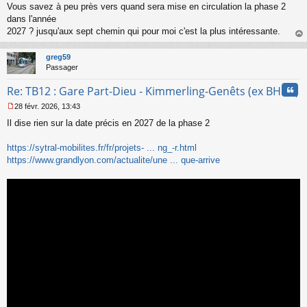
Vous savez à peu près vers quand sera mise en circulation la phase 2
e
s
dans l'année
s
2027 ? jusqu'aux sept chemin qui pour moi c'est la plus intéressante.
a
au
g
t
greg59
e
Passager
n
o
Cita
Re: TB12 : Gare Part-Dieu - Kimmerling-Genêts (ex BHNS)
n
l
28 févr. 2026, 13:43
u
M
Il dise rien sur la date précis en 2027 de la phase 2
e
s
s
https://sytral-mobilites.fr/fr/projets- ... ng_-r.html
a
https://www.grandlyon.com/actualite/une ... que-arrive
g
e
n
o
n
l
u