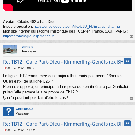
Avatar
: Citadis 402 à Part Dieu
Etude proposition:
https://drive.google.com/file/d/1U_NJEj ... sp=sharing
Mon site internet qui raconte l'historique des TCSP en France, SAUF PARIS :
http://chronologie-tcsp-france.fr
au
t
Airbus
Passager
Cita
Re: TB12 : Gare Part-Dieu - Kimmerling-Genêts (ex BHNS)
28 févr. 2026, 08:56
M
La ligne Tb12 commence donc aujourd'hui, mais pas avant 13heures.
e
s
Qu'en est-il de la ligne C25 ?
s
Rien ne s'oppose, en principe, à la reprise de son itinéraire par Garibaldi
a
puisqu'elle partage le site propre de Tb12 ?
g
Ça n'a pourtant pas l'air d'être le cas !
e
au
n
t
o
Chris69002
n
Passager
l
u
Cita
Re: TB12 : Gare Part-Dieu - Kimmerling-Genêts (ex BHNS)
28 févr. 2026, 11:32
M