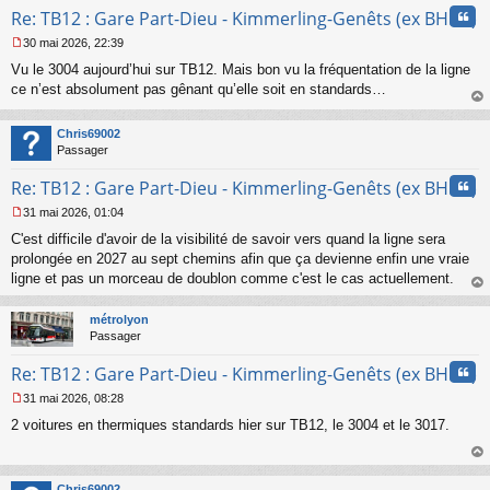
Cita
Re: TB12 : Gare Part-Dieu - Kimmerling-Genêts (ex BHNS)
n
l
30 mai 2026, 22:39
u
M
Vu le 3004 aujourd’hui sur TB12. Mais bon vu la fréquentation de la ligne
e
s
ce n’est absolument pas gênant qu’elle soit en standards…
s
au
a
t
Chris69002
g
Passager
e
n
Cita
Re: TB12 : Gare Part-Dieu - Kimmerling-Genêts (ex BHNS)
o
n
31 mai 2026, 01:04
l
M
u
C'est difficile d'avoir de la visibilité de savoir vers quand la ligne sera
e
s
prolongée en 2027 au sept chemins afin que ça devienne enfin une vraie
s
ligne et pas un morceau de doublon comme c'est le cas actuellement.
a
au
g
t
métrolyon
e
Passager
n
o
Cita
Re: TB12 : Gare Part-Dieu - Kimmerling-Genêts (ex BHNS)
n
l
31 mai 2026, 08:28
u
M
2 voitures en thermiques standards hier sur TB12, le 3004 et le 3017.
e
s
s
au
a
t
Chris69002