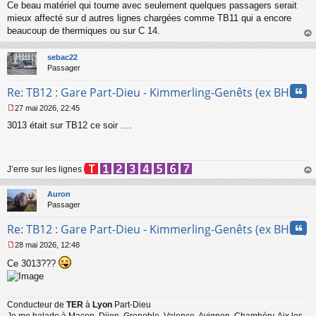
Ce beau matériel qui tourne avec seulement quelques passagers serait
e
mieux affecté sur d autres lignes chargées comme TB11 qui a encore
n
o
beaucoup de thermiques ou sur C 14.
n
au
l
t
sebac22
u
Passager
Cita
Re: TB12 : Gare Part-Dieu - Kimmerling-Genêts (ex BHNS)
27 mai 2026, 22:45
M
3013 était sur TB12 ce soir ....
e
s
s
a
J’erre sur les lignes
g
e
au
n
t
Auron
o
Passager
n
l
Cita
Re: TB12 : Gare Part-Dieu - Kimmerling-Genêts (ex BHNS)
u
28 mai 2026, 12:48
M
Ce 3013???
e
s
s
a
Conducteur de
TER
à
Lyon
Part-Dieu
g
e