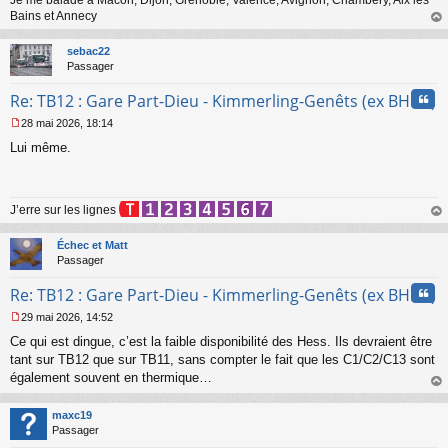
Je me balade à Macon, Dijon, Grenoble, Valence, Avignon, Chambéry, Aix les
n
Bains et Annecy
o
au
n
t
sebac22
l
Passager
u
Cita
Re: TB12 : Gare Part-Dieu - Kimmerling-Genêts (ex BHNS)
28 mai 2026, 18:14
M
Lui même.
e
s
s
a
J’erre sur les lignes
g
e
au
n
t
Échec et Matt
o
Passager
n
l
Cita
Re: TB12 : Gare Part-Dieu - Kimmerling-Genêts (ex BHNS)
u
29 mai 2026, 14:52
M
Ce qui est dingue, c’est la faible disponibilité des Hess. Ils devraient être
e
s
tant sur TB12 que sur TB11, sans compter le fait que les C1/C2/C13 sont
s
également souvent en thermique…
a
au
g
t
maxc19
e
Passager
n
o