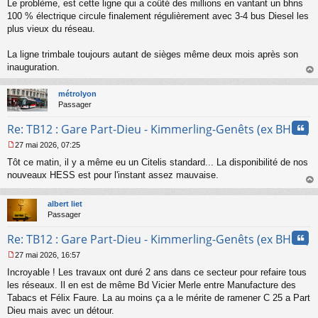
Le problème, est cette ligne qui a coûté des millions en vantant un bhns
e
s
100 % électrique circule finalement régulièrement avec 3-4 bus Diesel les
s
plus vieux du réseau.
a
g
La ligne trimbale toujours autant de sièges même deux mois après son
e
inauguration.
n
o
au
n
t
métrolyon
l
Passager
u
Cita
Re: TB12 : Gare Part-Dieu - Kimmerling-Genêts (ex BHNS)
27 mai 2026, 07:25
M
Tôt ce matin, il y a même eu un Citelis standard... La disponibilité de nos
e
s
nouveaux HESS est pour l'instant assez mauvaise.
s
au
a
t
albert liet
g
Passager
e
n
Cita
Re: TB12 : Gare Part-Dieu - Kimmerling-Genêts (ex BHNS)
o
n
27 mai 2026, 16:57
l
M
u
Incroyable ! Les travaux ont duré 2 ans dans ce secteur pour refaire tous
e
s
les réseaux. Il en est de même Bd Vicier Merle entre Manufacture des
s
Tabacs et Félix Faure. La au moins ça a le mérite de ramener C 25 a Part
a
Dieu mais avec un détour.
g