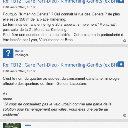
Cita
Re: TB12 : Gare Part-Dieu - Kimmerling-Genêts (ex BHNS)
o
n
01 mars 2026, 16:18
l
M
u
Pourquoi "Kimerling Genets" ? Qui connait la rue des Genets ? de plus
e
s
elle est a 350 m de la place Kimerling.
s
Le terminus de l ancienne ligne 28 s appelait simplement "Montchat",
a
puis celui de la 2 : Montchat Kimerling.
g
Peut être une question de susceptibilités . Cette place a la particularité d
e
être bordée par Lyon, Villeurbanne et Bron.
n
o
au
n
t
nanar
l
Passager
u
Cita
Re: TB12 : Gare Part-Dieu - Kimmerling-Genêts (ex BHNS)
01 mars 2026, 19:10
M
C'est le nom du quartier au sud-est du croisement dans la terminologie
e
s
officielle des quartiers de Bron : Genets Lacouture.
s
a
A+
g
nanar
e
"
Si vous ne considérez pas le vélo urbain comme une partie de la
n
o
solution pour l'aménagement des villes, vous êtes une partie du
n
problème
"
l
au
u
t
mm