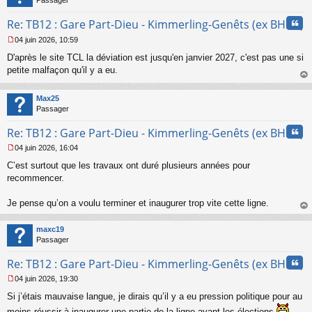
Passager
Cita
Re: TB12 : Gare Part-Dieu - Kimmerling-Genêts (ex BHNS)
04 juin 2026, 10:59
M
D'après le site TCL la déviation est jusqu'en janvier 2027, c'est pas une si
e
s
petite malfaçon qu'il y a eu.
s
au
a
t
Max25
g
Passager
e
n
Cita
Re: TB12 : Gare Part-Dieu - Kimmerling-Genêts (ex BHNS)
o
n
04 juin 2026, 16:04
l
M
u
C’est surtout que les travaux ont duré plusieurs années pour
e
s
recommencer.
s
a
Je pense qu’on a voulu terminer et inaugurer trop vite cette ligne.
g
au
e
t
n
maxc19
o
Passager
n
Cita
l
Re: TB12 : Gare Part-Dieu - Kimmerling-Genêts (ex BHNS)
u
04 juin 2026, 19:30
M
Si j’étais mauvaise langue, je dirais qu’il y a eu pression politique pour au
e
s
moins réussir à inaugurer une partie de la ligne avant les élections