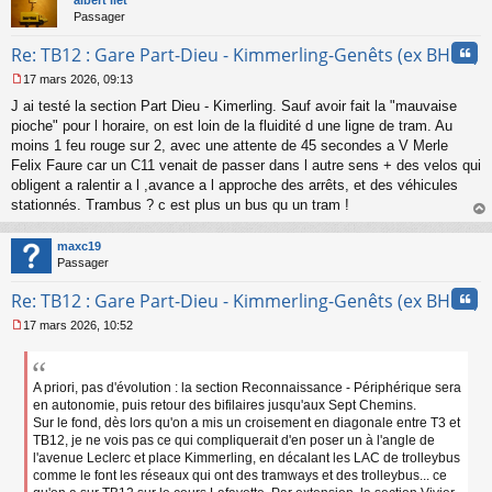
Passager
Cita
Re: TB12 : Gare Part-Dieu - Kimmerling-Genêts (ex BHNS)
17 mars 2026, 09:13
M
J ai testé la section Part Dieu - Kimerling. Sauf avoir fait la "mauvaise
e
s
pioche" pour l horaire, on est loin de la fluidité d une ligne de tram. Au
s
moins 1 feu rouge sur 2, avec une attente de 45 secondes a V Merle
a
Felix Faure car un C11 venait de passer dans l autre sens + des velos qui
g
obligent a ralentir a l ,avance a l approche des arrêts, et des véhicules
e
stationnés. Trambus ? c est plus un bus qu un tram !
n
o
au
n
t
maxc19
l
Passager
u
Cita
Re: TB12 : Gare Part-Dieu - Kimmerling-Genêts (ex BHNS)
17 mars 2026, 10:52
M
e
s
s
A priori, pas d'évolution : la section Reconnaissance - Périphérique sera
a
en autonomie, puis retour des bifilaires jusqu'aux Sept Chemins.
g
Sur le fond, dès lors qu'on a mis un croisement en diagonale entre T3 et
e
TB12, je ne vois pas ce qui compliquerait d'en poser un à l'angle de
n
l'avenue Leclerc et place Kimmerling, en décalant les LAC de trolleybus
o
comme le font les réseaux qui ont des tramways et des trolleybus... ce
n