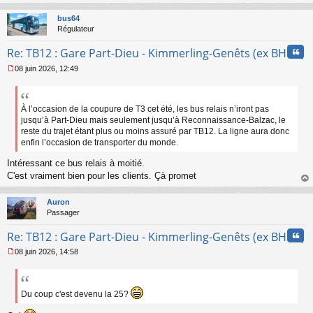
au
a
t
bus64
g
Régulateur
e
n
Cita
Re: TB12 : Gare Part-Dieu - Kimmerling-Genêts (ex BHNS)
o
n
08 juin 2026, 12:49
l
M
u
e
s
s
À l’occasion de la coupure de T3 cet été, les bus relais n’iront pas
a
jusqu’à Part-Dieu mais seulement jusqu’à Reconnaissance-Balzac, le
g
reste du trajet étant plus ou moins assuré par TB12. La ligne aura donc
e
enfin l’occasion de transporter du monde.
n
o
Intéressant ce bus relais à moitié.
n
C'est vraiment bien pour les clients. Çà promet
l
au
u
t
Auron
Passager
Cita
Re: TB12 : Gare Part-Dieu - Kimmerling-Genêts (ex BHNS)
08 juin 2026, 14:58
M
e
s
s
Du coup c'est devenu la 25?
a
g