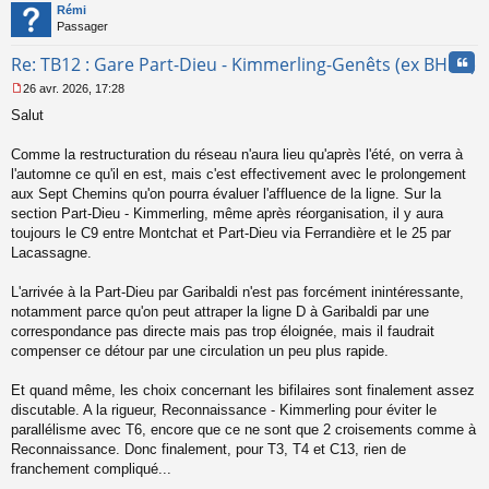
t
o
Rémi
n
Passager
l
u
Cita
Re: TB12 : Gare Part-Dieu - Kimmerling-Genêts (ex BHNS)
26 avr. 2026, 17:28
M
Salut
e
s
s
Comme la restructuration du réseau n'aura lieu qu'après l'été, on verra à
a
l'automne ce qu'il en est, mais c'est effectivement avec le prolongement
g
aux Sept Chemins qu'on pourra évaluer l'affluence de la ligne. Sur la
e
section Part-Dieu - Kimmerling, même après réorganisation, il y aura
n
o
toujours le C9 entre Montchat et Part-Dieu via Ferrandière et le 25 par
n
Lacassagne.
l
u
L'arrivée à la Part-Dieu par Garibaldi n'est pas forcément inintéressante,
notamment parce qu'on peut attraper la ligne D à Garibaldi par une
correspondance pas directe mais pas trop éloignée, mais il faudrait
compenser ce détour par une circulation un peu plus rapide.
Et quand même, les choix concernant les bifilaires sont finalement assez
discutable. A la rigueur, Reconnaissance - Kimmerling pour éviter le
parallélisme avec T6, encore que ce ne sont que 2 croisements comme à
Reconnaissance. Donc finalement, pour T3, T4 et C13, rien de
franchement compliqué...