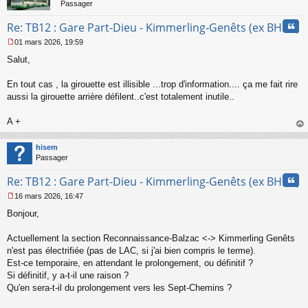
Passager
Cita
Re: TB12 : Gare Part-Dieu - Kimmerling-Genêts (ex BHNS)
01 mars 2026, 19:59
M
Salut,
e
s
s
En tout cas , la girouette est illisible ...trop d'information.... ça me fait rire
a
aussi la girouette arrière défilent..c'est totalement inutile..
g
e
A +
n
o
au
n
t
hisem
l
Passager
u
Cita
Re: TB12 : Gare Part-Dieu - Kimmerling-Genêts (ex BHNS)
16 mars 2026, 16:47
M
Bonjour,
e
s
s
Actuellement la section Reconnaissance-Balzac <-> Kimmerling Genêts
a
n'est pas électrifiée (pas de LAC, si j'ai bien compris le terme).
g
Est-ce temporaire, en attendant le prolongement, ou définitif ?
e
Si définitif, y a-t-il une raison ?
n
o
Qu'en sera-t-il du prolongement vers les Sept-Chemins ?
n
l