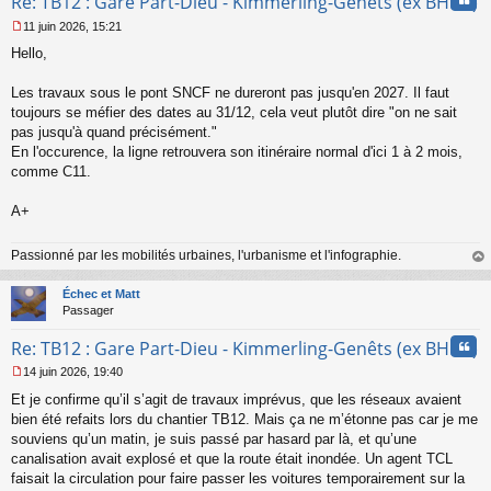
Re: TB12 : Gare Part-Dieu - Kimmerling-Genêts (ex BHNS)
11 juin 2026, 15:21
M
Hello,
e
s
s
Les travaux sous le pont SNCF ne dureront pas jusqu'en 2027. Il faut
a
toujours se méfier des dates au 31/12, cela veut plutôt dire "on ne sait
g
pas jusqu'à quand précisément."
e
En l'occurence, la ligne retrouvera son itinéraire normal d'ici 1 à 2 mois,
n
o
comme C11.
n
l
A+
u
Passionné par les mobilités urbaines, l'urbanisme et l'infographie.
au
t
Échec et Matt
Passager
Cita
Re: TB12 : Gare Part-Dieu - Kimmerling-Genêts (ex BHNS)
14 juin 2026, 19:40
M
Et je confirme qu’il s’agit de travaux imprévus, que les réseaux avaient
e
s
bien été refaits lors du chantier TB12. Mais ça ne m’étonne pas car je me
s
souviens qu’un matin, je suis passé par hasard par là, et qu’une
a
canalisation avait explosé et que la route était inondée. Un agent TCL
g
faisait la circulation pour faire passer les voitures temporairement sur la
e