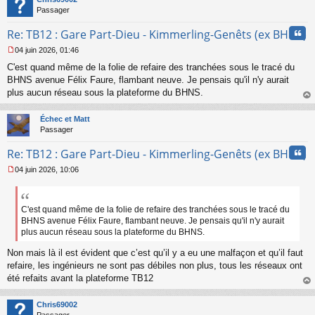
g
Passager
e
n
Cita
Re: TB12 : Gare Part-Dieu - Kimmerling-Genêts (ex BHNS)
o
n
04 juin 2026, 01:46
l
M
u
C'est quand même de la folie de refaire des tranchées sous le tracé du
e
s
BHNS avenue Félix Faure, flambant neuve. Je pensais qu'il n'y aurait
s
plus aucun réseau sous la plateforme du BHNS.
a
au
g
t
Échec et Matt
e
Passager
n
o
Cita
Re: TB12 : Gare Part-Dieu - Kimmerling-Genêts (ex BHNS)
n
l
04 juin 2026, 10:06
u
M
e
s
s
C'est quand même de la folie de refaire des tranchées sous le tracé du
a
BHNS avenue Félix Faure, flambant neuve. Je pensais qu'il n'y aurait
g
plus aucun réseau sous la plateforme du BHNS.
e
n
Non mais là il est évident que c’est qu’il y a eu une malfaçon et qu’il faut
o
refaire, les ingénieurs ne sont pas débiles non plus, tous les réseaux ont
n
été refaits avant la plateforme TB12
l
au
u
t
Chris69002