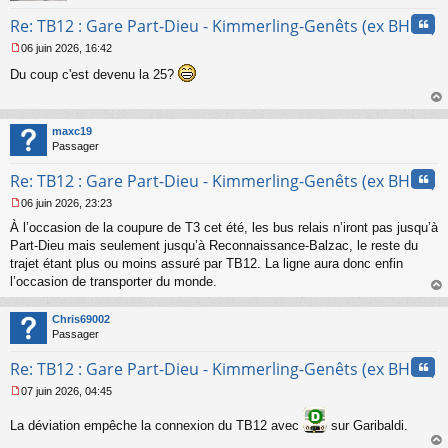
Cita
Re: TB12 : Gare Part-Dieu - Kimmerling-Genêts (ex BHNS)
06 juin 2026, 16:42
M
Du coup c'est devenu la 25?
e
s
s
au
a
t
maxc19
g
Passager
e
n
Cita
Re: TB12 : Gare Part-Dieu - Kimmerling-Genêts (ex BHNS)
o
n
06 juin 2026, 23:23
l
M
u
À l’occasion de la coupure de T3 cet été, les bus relais n’iront pas jusqu’à
e
s
Part-Dieu mais seulement jusqu’à Reconnaissance-Balzac, le reste du
s
trajet étant plus ou moins assuré par TB12. La ligne aura donc enfin
a
l’occasion de transporter du monde.
g
au
e
t
n
Chris69002
o
Passager
n
Cita
l
Re: TB12 : Gare Part-Dieu - Kimmerling-Genêts (ex BHNS)
u
07 juin 2026, 04:45
M
e
La déviation empêche la connexion du TB12 avec
sur Garibaldi.
s
s