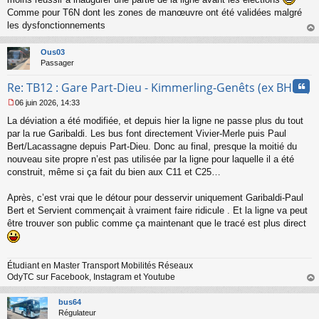
s
Comme pour T6N dont les zones de manœuvre ont été validées malgré
a
les dysfonctionnements
g
e
au
n
t
Ous03
o
Passager
n
l
Cita
Re: TB12 : Gare Part-Dieu - Kimmerling-Genêts (ex BHNS)
u
06 juin 2026, 14:33
M
La déviation a été modifiée, et depuis hier la ligne ne passe plus du tout
e
s
par la rue Garibaldi. Les bus font directement Vivier-Merle puis Paul
s
Bert/Lacassagne depuis Part-Dieu. Donc au final, presque la moitié du
a
nouveau site propre n’est pas utilisée par la ligne pour laquelle il a été
g
construit, même si ça fait du bien aux C11 et C25…
e
n
o
Après, c’est vrai que le détour pour desservir uniquement Garibaldi-Paul
n
Bert et Servient commençait à vraiment faire ridicule . Et la ligne va peut
l
être trouver son public comme ça maintenant que le tracé est plus direct
u
Étudiant en Master Transport Mobilités Réseaux
OdyTC sur Facebook, Instagram et Youtube
au
t
bus64
Régulateur