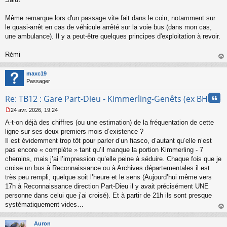
u
Même remarque lors d'un passage vite fait dans le coin, notamment sur
le quasi-arrêt en cas de véhicule arrêté sur la voie bus (dans mon cas,
une ambulance). Il y a peut-être quelques principes d'exploitation à revoir.
Rémi
au
t
maxc19
Passager
Cita
Re: TB12 : Gare Part-Dieu - Kimmerling-Genêts (ex BHNS)
24 avr. 2026, 19:24
M
A-t-on déjà des chiffres (ou une estimation) de la fréquentation de cette
e
s
ligne sur ses deux premiers mois d’existence ?
s
Il est évidemment trop tôt pour parler d’un fiasco, d’autant qu’elle n’est
a
pas encore « complète » tant qu’il manque la portion Kimmerling - 7
g
chemins, mais j’ai l’impression qu’elle peine à séduire. Chaque fois que je
e
croise un bus à Reconnaissance ou à Archives départementales il est
n
o
très peu rempli, quelque soit l’heure et le sens (Aujourd’hui même vers
n
17h à Reconnaissance direction Part-Dieu il y avait précisément UNE
l
personne dans celui que j’ai croisé). Et à partir de 21h ils sont presque
u
systématiquement vides…
au
t
Auron