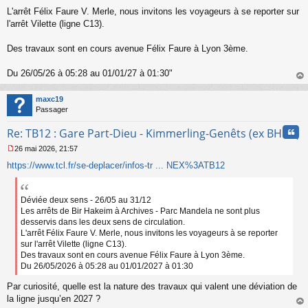
L'arrêt Félix Faure V. Merle, nous invitons les voyageurs à se reporter sur
l'arrêt Vilette (ligne C13).
Des travaux sont en cours avenue Félix Faure à Lyon 3ème.
Du 26/05/26 à 05:28 au 01/01/27 à 01:30"
au
t
maxc19
Passager
Cita
Re: TB12 : Gare Part-Dieu - Kimmerling-Genêts (ex BHNS)
26 mai 2026, 21:57
M
https://www.tcl.fr/se-deplacer/infos-tr ... NEX%3ATB12
e
s
s
a
Déviée deux sens - 26/05 au 31/12
g
Les arrêts de Bir Hakeim à Archives - Parc Mandela ne sont plus
e
desservis dans les deux sens de circulation.
n
L'arrêt Félix Faure V. Merle, nous invitons les voyageurs à se reporter
o
sur l'arrêt Vilette (ligne C13).
n
Des travaux sont en cours avenue Félix Faure à Lyon 3ème.
l
Du 26/05/2026 à 05:28 au 01/01/2027 à 01:30
u
Par curiosité, quelle est la nature des travaux qui valent une déviation de
la ligne jusqu’en 2027 ?