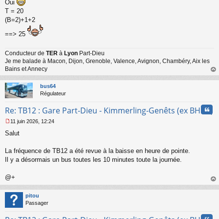
Oui
e
T = 20
n
(B=2)+1+2
o
n
==> 25
l
u
Conducteur de
TER
à
Lyon
Part-Dieu
Je me balade à Macon, Dijon, Grenoble, Valence, Avignon, Chambéry, Aix les
Bains et Annecy
au
t
bus64
Régulateur
Cita
Re: TB12 : Gare Part-Dieu - Kimmerling-Genêts (ex BHNS)
11 juin 2026, 12:24
M
Salut
e
s
s
La fréquence de TB12 a été revue à la baisse en heure de pointe.
a
Il y a désormais un bus toutes les 10 minutes toute la journée.
g
e
@+
n
o
au
n
t
pitou
l
Passager
u
Cita