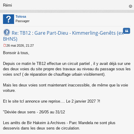
Rémi
au
t
Tolosa
Passager
Cita
Re: TB12 : Gare Part-Dieu - Kimmerling-Genêts (ex
BHNS)
26 mai 2026, 21:27
M
Bonsoir à tous,
e
s
s
Depuis ce matin le TB12 effectue un circuit partiel , il y avait déjà sur une
a
des deux voies du site propre des travaux au niveau du passage sous les
g
voies sncf ( de réparation de chauffage urbain visiblement).
e
n
o
Mais les deux voies sont maintenant inaccessible, de même que la voie
n
voiture.
l
u
Et le site tcl annonce une reprise.... Le 2 janvier 2027 ?!
"Déviée deux sens - 26/05 au 31/12
Les arrêts de Bir Hakeim à Archives - Parc Mandela ne sont plus
desservis dans les deux sens de circulation.