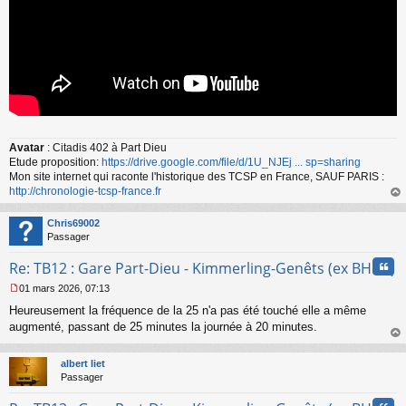
Avatar
: Citadis 402 à Part Dieu
Etude proposition:
https://drive.google.com/file/d/1U_NJEj ... sp=sharing
Mon site internet qui raconte l'historique des TCSP en France, SAUF PARIS :
http://chronologie-tcsp-france.fr
au
t
Chris69002
Passager
Cita
Re: TB12 : Gare Part-Dieu - Kimmerling-Genêts (ex BHNS)
01 mars 2026, 07:13
M
Heureusement la fréquence de la 25 n'a pas été touché elle a même
e
s
augmenté, passant de 25 minutes la journée à 20 minutes.
s
au
a
t
albert liet
g
Passager
e
n