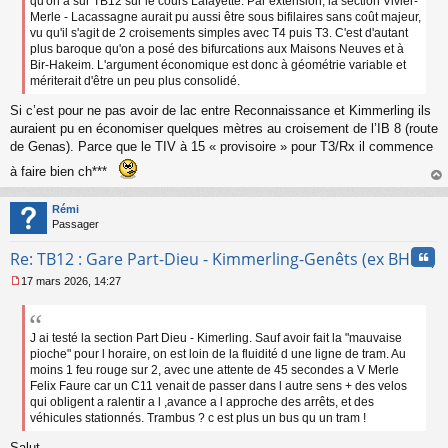
qu'on a sur TB12 sur le cours Lafayette. Par extension, la section Vivier-
l
Merle - Lacassagne aurait pu aussi être sous bifilaires sans coût majeur,
u
vu qu'il s'agit de 2 croisements simples avec T4 puis T3. C'est d'autant
plus baroque qu'on a posé des bifurcations aux Maisons Neuves et à
Bir-Hakeim. L'argument économique est donc à géométrie variable et
mériterait d'être un peu plus consolidé.
Si c’est pour ne pas avoir de lac entre Reconnaissance et Kimmerling ils
auraient pu en économiser quelques mètres au croisement de l’IB 8 (route
de Genas). Parce que le TIV à 15 « provisoire » pour T3/Rx il commence
à faire bien ch***
au
t
Rémi
Passager
Cita
Re: TB12 : Gare Part-Dieu - Kimmerling-Genêts (ex BHNS)
17 mars 2026, 14:27
M
e
s
s
J ai testé la section Part Dieu - Kimerling. Sauf avoir fait la "mauvaise
a
pioche" pour l horaire, on est loin de la fluidité d une ligne de tram. Au
g
moins 1 feu rouge sur 2, avec une attente de 45 secondes a V Merle
e
Felix Faure car un C11 venait de passer dans l autre sens + des velos
n
qui obligent a ralentir a l ,avance a l approche des arrêts, et des
o
véhicules stationnés. Trambus ? c est plus un bus qu un tram !
n
l
Salut