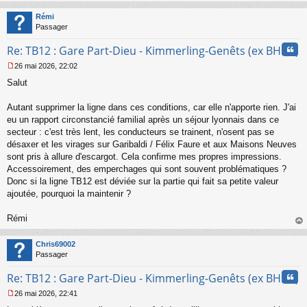
au
t
Rémi
Passager
Cita
Re: TB12 : Gare Part-Dieu - Kimmerling-Genêts (ex BHNS)
26 mai 2026, 22:02
M
Salut
e
s
s
Autant supprimer la ligne dans ces conditions, car elle n'apporte rien. J'ai
a
eu un rapport circonstancié familial après un séjour lyonnais dans ce
g
secteur : c'est très lent, les conducteurs se trainent, n'osent pas se
e
désaxer et les virages sur Garibaldi / Félix Faure et aux Maisons Neuves
n
o
sont pris à allure d'escargot. Cela confirme mes propres impressions.
n
Accessoirement, des emperchages qui sont souvent problématiques ?
l
Donc si la ligne TB12 est déviée sur la partie qui fait sa petite valeur
u
ajoutée, pourquoi la maintenir ?
Rémi
au
t
Chris69002
Passager
Cita
Re: TB12 : Gare Part-Dieu - Kimmerling-Genêts (ex BHNS)
26 mai 2026, 22:41
M