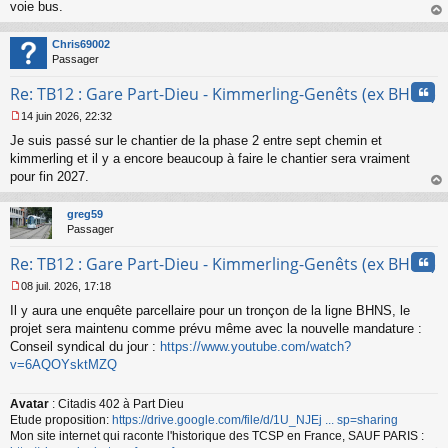
voie bus.
n
o
au
n
t
Chris69002
l
Passager
u
Cita
Re: TB12 : Gare Part-Dieu - Kimmerling-Genêts (ex BHNS)
14 juin 2026, 22:32
M
Je suis passé sur le chantier de la phase 2 entre sept chemin et
e
s
kimmerling et il y a encore beaucoup à faire le chantier sera vraiment
s
pour fin 2027.
a
au
g
t
greg59
e
Passager
n
o
Cita
Re: TB12 : Gare Part-Dieu - Kimmerling-Genêts (ex BHNS)
n
l
08 juil. 2026, 17:18
u
M
Il y aura une enquête parcellaire pour un tronçon de la ligne BHNS, le
e
s
projet sera maintenu comme prévu même avec la nouvelle mandature :
s
Conseil syndical du jour :
https://www.youtube.com/watch?
a
v=6AQOYsktMZQ
g
e
n
Avatar
: Citadis 402 à Part Dieu
o
Etude proposition:
https://drive.google.com/file/d/1U_NJEj ... sp=sharing
n
Mon site internet qui raconte l'historique des TCSP en France, SAUF PARIS :
l