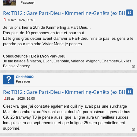
Passager
Cita
Re: TB12 : Gare Part-Dieu - Kimmerling-Genêts (ex BHNS)
25 avr. 2026, 00:51
M
Je l'ai pris hier à 20h de Kimmerling à Part Dieu...
e
s
Pas plus de 10 personnes en tout et pour tout.
s
Et le gros gros détour avant d'arriver à Part-Dieu n'insite pas les gens à le
a
prendre pour rejoindre Vivier Merle je penses
g
e
n
Conducteur de
TER
à
Lyon
Part-Dieu
o
Je me balade à Macon, Dijon, Grenoble, Valence, Avignon, Chambéry, Aix les
n
Bains et Annecy
l
au
u
t
Chris69002
Passager
Cita
Re: TB12 : Gare Part-Dieu - Kimmerling-Genêts (ex BHNS)
25 avr. 2026, 16:00
M
C'est vrai que j'ai constaté également qu'il n'y avait pas une surcharge
e
s
Mais de nombreux arrêts sont aussi doublés par plusieurs lignes de bus
s
C9, 25 tramway T3 je pense aussi que la ligne aura un meilleur succès
a
lorsqu'elle ira au sept chemins et que la ligne 25 sera potentiellement
g
supprimé.
e
au
n