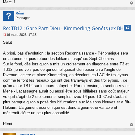
Merci !
u
au
t
Rémi
Passager
Cita
Re: TB12 : Gare Part-Dieu - Kimmerling-Genêts (ex BHNS)
16 mars 2026, 17:15
M
Salut
e
s
s
A priori, pas d'évolution : la section Reconnaissance - Périphérique sera
a
en autonomie, puis retour des bifilaires jusqu'aux Sept Chemins.
g
Sur le fond, dès lors qu'on a mis un croisement en diagonale entre T3 et
e
TB12, je ne vois pas ce qui compliquerait d'en poser un à l'angle de
n
o
l'avenue Leclerc et place Kimmerling, en décalant les LAC de trolleybus
n
comme le font les réseaux qui ont des tramways et des trolleybus... ce
l
qu'on a sur TB12 sur le cours Lafayette. Par extension, la section Vivier-
u
Merle - Lacassagne aurait pu aussi être sous bifilaires sans coût majeur,
vu qu'il s'agit de 2 croisements simples avec T4 puis T3. C'est d'autant
plus baroque qu'on a posé des bifurcations aux Maisons Neuves et à Bir-
Hakeim. L'argument économique est donc à géométrie variable et
mériterait d'être un peu plus consolidé.
Rémi
au
t
albert liet