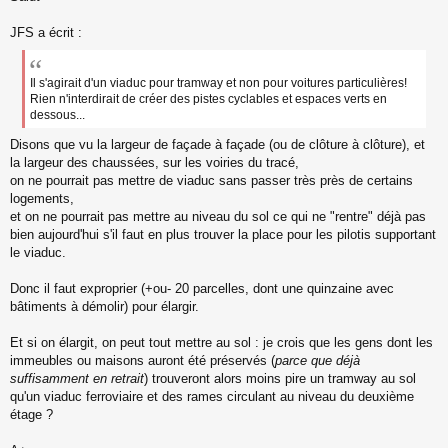
s
s
JFS a écrit :
a
g
e
Il s'agirait d'un viaduc pour tramway et non pour voitures particulières!
n
Rien n'interdirait de créer des pistes cyclables et espaces verts en
o
dessous...
n
l
Disons que vu la largeur de façade à façade (ou de clôture à clôture), et
u
la largeur des chaussées, sur les voiries du tracé,
on ne pourrait pas mettre de viaduc sans passer très près de certains
logements,
et on ne pourrait pas mettre au niveau du sol ce qui ne "rentre" déjà pas
bien aujourd'hui s'il faut en plus trouver la place pour les pilotis supportant
le viaduc.
Donc il faut exproprier (+ou- 20 parcelles, dont une quinzaine avec
bâtiments à démolir) pour élargir.
Et si on élargit, on peut tout mettre au sol : je crois que les gens dont les
immeubles ou maisons auront été préservés (
parce que déjà
suffisamment en retrait
) trouveront alors moins pire un tramway au sol
qu'un viaduc ferroviaire et des rames circulant au niveau du deuxième
étage ?