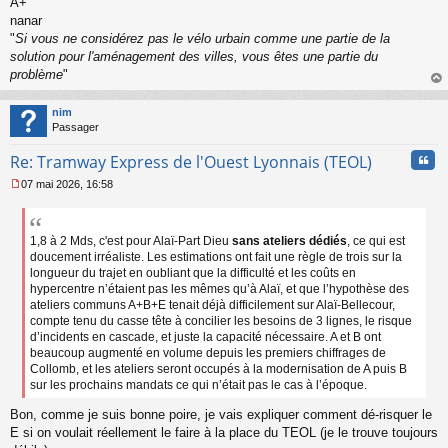
A+
nanar
"
Si vous ne considérez pas le vélo urbain comme une partie de la
solution pour l'aménagement des villes, vous êtes une partie du
problème
"
au
t
nim
Passager
Cita
Re: Tramway Express de l'Ouest Lyonnais (TEOL)
07 mai 2026, 16:58
M
e
s
s
1,8 à 2 Mds, c'est pour Alaï-Part Dieu
sans ateliers dédiés
, ce qui est
a
doucement irréaliste. Les estimations ont fait une règle de trois sur la
g
longueur du trajet en oubliant que la difficulté et les coûts en
e
hypercentre n’étaient pas les mêmes qu’à Alaï, et que l’hypothèse des
n
ateliers communs A+B+E tenait déjà difficilement sur Alaï-Bellecour,
o
compte tenu du casse tête à concilier les besoins de 3 lignes, le risque
n
d’incidents en cascade, et juste la capacité nécessaire. A et B ont
l
beaucoup augmenté en volume depuis les premiers chiffrages de
u
Collomb, et les ateliers seront occupés à la modernisation de A puis B
sur les prochains mandats ce qui n’était pas le cas à l’époque.
Bon, comme je suis bonne poire, je vais expliquer comment dé-risquer le
E si on voulait réellement le faire à la place du TEOL (je le trouve toujours