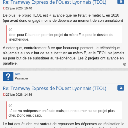
Cita
Re: Tramway Express de l'Ouest Lyonnais (TEOL)
27 juin 2026, 10:40
M
De plus, le projet TEOL est + avancé que ne l'était le métro E en 2020
e
s
(qui avait donc engagé moins de dépense au moment de son annulation)
s
a
g
Idem pour l'abandon premier projet du métro E et pour le dossier du
e
téléphérique.
n
o
A noter que, contrairement à ce que beaucoup pensent, le téléphérique
n
n'a jamais eu pour but de se substituer au métro E, et le TEOL n'a jamais
l
eu pour but de se substituer au téléphérique. Les 2 projets ont avancé en
u
parallèle.
au
t
nim
Passager
Cita
Re: Tramway Express de l'Ouest Lyonnais (TEOL)
27 juin 2026, 14:36
M
e
s
s
Là on va redépenser en étude mais pour retourner sur un projet plus
a
cher. Donc oui, gaspi.
g
e
Le but des études est surtout de repousser les dépenses de réalisation le
n