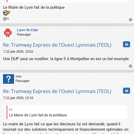
Le Maire de Lyon fait de la politique
@+
au
t
Lyon-St-Clair
Passager
Cita
Re: Tramway Express de l'Ouest Lyonnais (TEOL)
11 juin 2026, 13:01
M
Une DUP peut se modifier, la ligne 5 à Montpellier en est un bel exemple.
e
s
s
au
a
t
nim
g
Passager
e
n
Cita
Re: Tramway Express de l'Ouest Lyonnais (TEOL)
o
n
11 juin 2026, 13:15
l
M
u
e
s
s
Le Maire de Lyon fait de la politique
a
Le maire de Lyon fait ce que les électeurs lui ont demandé, quand il
g
e
insistait sur des solutions techniquement et financièrement optimales on
n