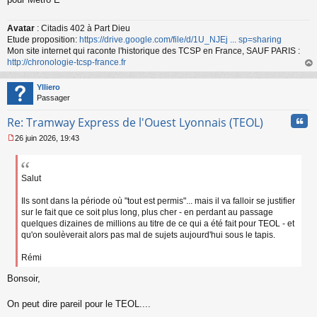
u
Avatar
: Citadis 402 à Part Dieu
Etude proposition:
https://drive.google.com/file/d/1U_NJEj ... sp=sharing
Mon site internet qui raconte l'historique des TCSP en France, SAUF PARIS :
http://chronologie-tcsp-france.fr
au
t
Ylliero
Passager
Cita
Re: Tramway Express de l'Ouest Lyonnais (TEOL)
26 juin 2026, 19:43
M
e
s
s
Salut
a
g
Ils sont dans la période où "tout est permis"... mais il va falloir se justifier
e
sur le fait que ce soit plus long, plus cher - en perdant au passage
n
quelques dizaines de millions au titre de ce qui a été fait pour TEOL - et
o
qu'on soulèverait alors pas mal de sujets aujourd'hui sous le tapis.
n
l
Rémi
u
Bonsoir,
On peut dire pareil pour le TEOL....