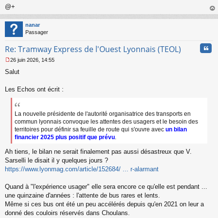
@+
au
t
nanar
Passager
Cita
Re: Tramway Express de l'Ouest Lyonnais (TEOL)
26 juin 2026, 14:55
M
Salut
e
s
s
Les Echos ont écrit :
a
g
e
La nouvelle présidente de l'autorité organisatrice des transports en
n
commun lyonnais convoque les attentes des usagers et le besoin des
o
territoires pour définir sa feuille de route qui s'ouvre avec
un bilan
n
financier 2025 plus positif que prévu
.
l
u
Ah tiens, le bilan ne serait finalement pas aussi désastreux que V.
Sarselli le disait il y quelques jours ?
https://www.lyonmag.com/article/152684/ ... r-alarmant
Quand à "l'expérience usager" elle sera encore ce qu'elle est pendant ...
une quinzaine d'années : l'attente de bus rares et lents.
Même si ces bus ont été un peu accélérés depuis qu'en 2021 on leur a
donné des couloirs réservés dans Choulans.