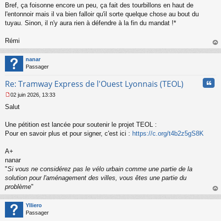
Bref, ça foisonne encore un peu, ça fait des tourbillons en haut de
e
l'entonnoir mais il va bien falloir qu'il sorte quelque chose au bout du
n
o
tuyau. Sinon, il n'y aura rien à défendre à la fin du mandat !*
n
l
Rémi
u
au
t
nanar
Passager
Cita
Re: Tramway Express de l'Ouest Lyonnais (TEOL)
02 juin 2026, 13:33
M
Salut
e
s
s
Une pétition est lancée pour soutenir le projet TEOL :
a
Pour en savoir plus et pour signer, c'est ici :
https://c.org/t4b2z5gS8K
g
e
A+
n
o
nanar
n
"
Si vous ne considérez pas le vélo urbain comme une partie de la
l
solution pour l'aménagement des villes, vous êtes une partie du
u
problème
"
au
t
Ylliero
Passager