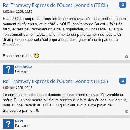
Cita
Re: Tramway Express de l'Ouest Lyonnais (TEOL)
02 juin 2026, 22:57
M
Salut ! C’est surprenant tous les arguments avancés dans cette cagnotte
e
s
sonnent plutôt creux, et le côté « NOUS, habitants de l’ouest » fait très
s
faux, et très peu représentative de la population, qui possède l’avis que
a
l’on connaît sur le TEOL… Une minorité qui parle au nom de tous... On
g
dirait presque que celui/celle qui a écrit ces lignes n’habite pas outre-
e
Fourvière…
n
o
n
Bonne soir à tous
l
au
u
t
Chris69002
Passager
Cita
Re: Tramway Express de l'Ouest Lyonnais (TEOL)
04 juin 2026, 00:13
M
Le commissaire d'enquête donnera probablement un avis défavorable au
e
s
métro E, ils vont perdre plusieurs années à refaire des études inutilement,
s
pour au final revenir au TEOL, vu qu'il n'ont aucun autre projet de
a
transport à part le T8.
g
au
e
t
n
NP73
o
Passager