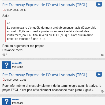
n
Cita
l
Re: Tramway Express de l'Ouest Lyonnais (TEOL)
u
04 juin 2026, 09:45
M
Salut
e
s
s
a
Le commissaire d'enquête donnera probablement un avis défavorable
g
au métro E, ils vont perdre plusieurs années à refaire des études
e
inutilement, pour au final revenir au TEOL, vu qu'il n'ont aucun autre
n
projet de transport à part le T8.
o
n
Peux tu argumenter tes propos.
l
D'avance merci.
u
@+
au
t
maxc19
Passager
Cita
Re: Tramway Express de l'Ouest Lyonnais (TEOL)
04 juin 2026, 21:51
M
Pour info, même si c’est simplement de la terminologie administrative, le
e
s
projet TEOL n’est pas officiellement abandonné mais juste « gelé ».
s
au
a
t
nanar
g
Passager
e