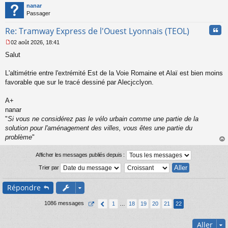
t
nanar
g
Passager
e
n
Cita
Re: Tramway Express de l'Ouest Lyonnais (TEOL)
o
n
02 août 2026, 18:41
l
M
u
Salut
e
s
s
L'altimétrie entre l'extrémité Est de la Voie Romaine et Alaï est bien moins
a
favorable que sur le tracé dessiné par Alecjcclyon.
g
e
A+
n
o
nanar
n
"
Si vous ne considérez pas le vélo urbain comme une partie de la
l
solution pour l'aménagement des villes, vous êtes une partie du
u
problème
"
au
t
Afficher les messages publiés depuis :
Trier par
Répondre
1086 messages
1
…
18
19
20
21
22
Aller