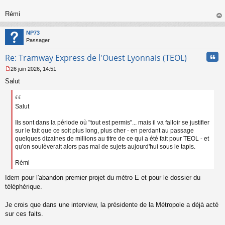
o
n
Rémi
l
au
u
t
NP73
Passager
Cita
Re: Tramway Express de l'Ouest Lyonnais (TEOL)
26 juin 2026, 14:51
M
Salut
e
s
s
a
Salut
g
e
Ils sont dans la période où "tout est permis"... mais il va falloir se justifier
n
sur le fait que ce soit plus long, plus cher - en perdant au passage
o
quelques dizaines de millions au titre de ce qui a été fait pour TEOL - et
n
qu'on soulèverait alors pas mal de sujets aujourd'hui sous le tapis.
l
u
Rémi
Idem pour l'abandon premier projet du métro E et pour le dossier du
téléphérique.
Je crois que dans une interview, la présidente de la Métropole a déjà acté
sur ces faits.