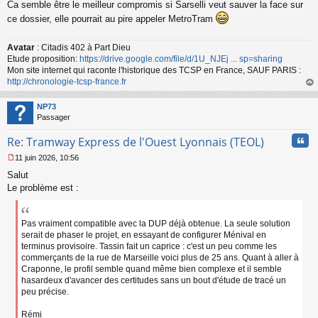
Ca semble être le meilleur compromis si Sarselli veut sauver la face sur
e
s
ce dossier, elle pourrait au pire appeler MetroTram
s
a
Avatar
: Citadis 402 à Part Dieu
g
Etude proposition:
https://drive.google.com/file/d/1U_NJEj ... sp=sharing
e
n
Mon site internet qui raconte l'historique des TCSP en France, SAUF PARIS :
o
http://chronologie-tcsp-france.fr
n
au
l
t
NP73
u
Passager
Cita
Re: Tramway Express de l'Ouest Lyonnais (TEOL)
11 juin 2026, 10:56
M
Salut
e
s
Le problème est :
s
a
g
Pas vraiment compatible avec la DUP déjà obtenue. La seule solution
e
serait de phaser le projet, en essayant de configurer Ménival en
n
terminus provisoire. Tassin fait un caprice : c'est un peu comme les
o
commerçants de la rue de Marseille voici plus de 25 ans. Quant à aller à
n
Craponne, le profil semble quand même bien complexe et il semble
l
hasardeux d'avancer des certitudes sans un bout d'étude de tracé un
u
peu précise.
Rémi