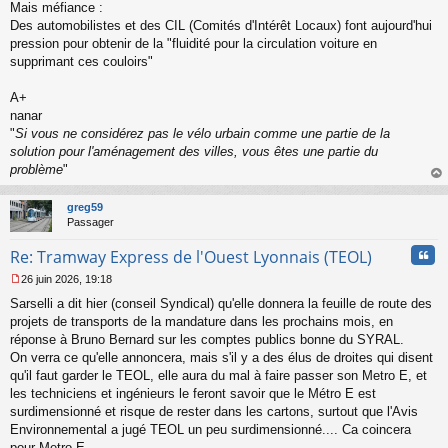
Mais méfiance :
Des automobilistes et des CIL (Comités d'Intérêt Locaux) font aujourd'hui
pression pour obtenir de la "fluidité pour la circulation voiture en
supprimant ces couloirs"
A+
nanar
"
Si vous ne considérez pas le vélo urbain comme une partie de la
solution pour l'aménagement des villes, vous êtes une partie du
problème
"
au
t
greg59
Passager
Cita
Re: Tramway Express de l'Ouest Lyonnais (TEOL)
26 juin 2026, 19:18
M
Sarselli a dit hier (conseil Syndical) qu'elle donnera la feuille de route des
e
s
projets de transports de la mandature dans les prochains mois, en
s
réponse à Bruno Bernard sur les comptes publics bonne du SYRAL.
a
On verra ce qu'elle annoncera, mais s'il y a des élus de droites qui disent
g
qu'il faut garder le TEOL, elle aura du mal à faire passer son Metro E, et
e
les techniciens et ingénieurs le feront savoir que le Métro E est
n
o
surdimensionné et risque de rester dans les cartons, surtout que l'Avis
n
Environnemental a jugé TEOL un peu surdimensionné.... Ca coincera
l
pour Metro E