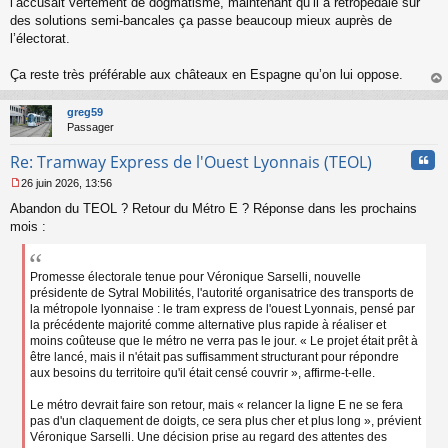
l’accusait vertement de dogmatisme, maintenant qu’il a rétropédalé sur
o
des solutions semi-bancales ça passe beaucoup mieux auprès de
n
l’électorat.
l
u
Ça reste très préférable aux châteaux en Espagne qu’on lui oppose.
au
t
greg59
Passager
Cita
Re: Tramway Express de l'Ouest Lyonnais (TEOL)
26 juin 2026, 13:56
M
Abandon du TEOL ? Retour du Métro E ? Réponse dans les prochains
e
s
mois :
s
a
g
Promesse électorale tenue pour Véronique Sarselli, nouvelle
e
présidente de Sytral Mobilités, l'autorité organisatrice des transports de
n
la métropole lyonnaise : le tram express de l'ouest Lyonnais, pensé par
o
la précédente majorité comme alternative plus rapide à réaliser et
n
moins coûteuse que le métro ne verra pas le jour. « Le projet était prêt à
l
être lancé, mais il n'était pas suffisamment structurant pour répondre
u
aux besoins du territoire qu'il était censé couvrir », affirme-t-elle.
Le métro devrait faire son retour, mais « relancer la ligne E ne se fera
pas d'un claquement de doigts, ce sera plus cher et plus long », prévient
Véronique Sarselli. Une décision prise au regard des attentes des