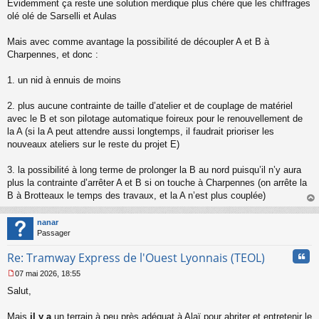
Évidemment ça reste une solution merdique plus chère que les chiffrages
olé olé de Sarselli et Aulas
Mais avec comme avantage la possibilité de découpler A et B à
Charpennes, et donc :
1. un nid à ennuis de moins
2. plus aucune contrainte de taille d’atelier et de couplage de matériel
avec le B et son pilotage automatique foireux pour le renouvellement de
la A (si la A peut attendre aussi longtemps, il faudrait prioriser les
nouveaux ateliers sur le reste du projet E)
3. la possibilité à long terme de prolonger la B au nord puisqu’il n’y aura
plus la contrainte d’arrêter A et B si on touche à Charpennes (on arrête la
B à Brotteaux le temps des travaux, et la A n’est plus couplée)
au
t
nanar
Passager
Cita
Re: Tramway Express de l'Ouest Lyonnais (TEOL)
07 mai 2026, 18:55
M
Salut,
e
s
s
Mais
il y a
un terrain à peu près adéquat à Alaï pour abriter et entretenir le