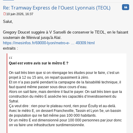
n
Cita
Re: Tramway Express de l'Ouest Lyonnais (TEOL)
o
n
10 juin 2026, 16:37
l
M
u
Salut,
e
s
s
Gregory Doucet suggère à V Sarselli de conserver le TEOL, en le faisant
a
souterrain de Ménival jusqu'à Alaï.
g
https://mesinfos.fr/69000-lyon/metro-e- ... 49309.html
e
extraits :
n
o
n
l
Quel est votre avis sur le métro E ?
u
On sait très bien que si on réengage les études pour le faire, c’est un
projet à 12 ou 15 ans, on repart quasiment à zéro.
Et on n’a pas parlé pendant la campagne de la faisabilité technique, il
faut quand même passer sous deux cours d’eau.
Alors on sait faire, mais derrière il faut le payer. On sait très bien que la
construction du métro E assèche les capacités d’investissement du
Sytral.
Ça veut dire : rien pour le plateau nord, rien pour Écully et au-delà.
Avec le métro E, on dessert Francheville, Tassin et Lyon 5e, un bassin
de population qui ne fait même pas 100 000 habitants.
Or un métro E est dimensionné pour 100 000 personnes par jour donc
on va faire une infrastructure surdimensionnée.