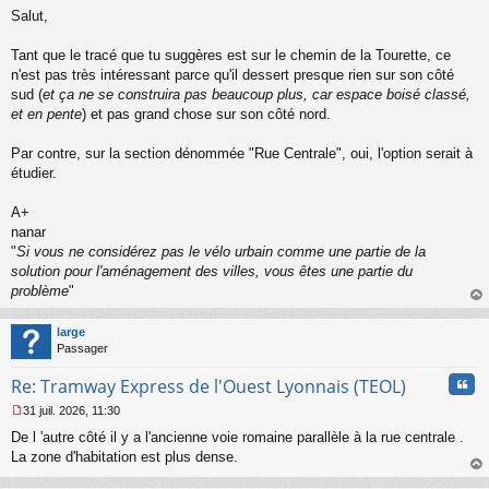
M
u
Salut,
e
s
s
Tant que le tracé que tu suggères est sur le chemin de la Tourette, ce
a
n'est pas très intéressant parce qu'il dessert presque rien sur son côté
g
sud (
et ça ne se construira pas beaucoup plus, car espace boisé classé,
e
et en pente
) et pas grand chose sur son côté nord.
n
o
n
Par contre, sur la section dénommée "Rue Centrale", oui, l'option serait à
l
étudier.
u
A+
nanar
"
Si vous ne considérez pas le vélo urbain comme une partie de la
solution pour l'aménagement des villes, vous êtes une partie du
problème
"
au
t
large
Passager
Cita
Re: Tramway Express de l'Ouest Lyonnais (TEOL)
31 juil. 2026, 11:30
M
De l 'autre côté il y a l'ancienne voie romaine parallèle à la rue centrale .
e
s
La zone d'habitation est plus dense.
s
au
a