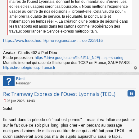
maires de l'ouest Lyonnais, donnant le ton du mandat qui s'ouvre. Les
édiles et les usagers seront sa boussole. « Nous mettrons l'expérience
usager au centre de nos décisions », promet-elle. Cela vaudra pour «
améliorer la qualité de service, la régularité, la ponctualité et
l'information en temps réel ». La création d'une police de sécurité dans
les transports est aussi dans les cartons comme l'accélération des
travaux pour lancer le Service express métropolitain.
https://www.lesechos.fr/pme-regions/auv ... ce-2239116
Avatar
: Citadis 402 à Part Dieu
Etude proposition:
https://drive.google.com/file/d/1U_NJEj ... sp=sharing
Mon site internet qui raconte l'historique des TCSP en France, SAUF PARIS :
http://chronologie-tcsp-france.fr
au
t
Rémi
Passager
Cita
Re: Tramway Express de l'Ouest Lyonnais (TEOL)
26 juin 2026, 14:43
M
Salut
e
s
s
Ils sont dans la période où "tout est permis"... mais il va falloir se justifier
a
sur le fait que ce soit plus long, plus cher - en perdant au passage
g
quelques dizaines de millions au titre de ce qui a été fait pour TEOL - et
e
qu'on soulèverait alors pas mal de sujets aujourd'hui sous le tapis.
n