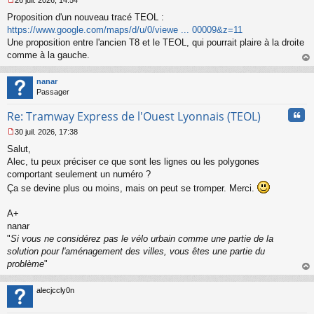
26 juil. 2026, 14:54
l
M
u
Proposition d'un nouveau tracé TEOL :
e
s
https://www.google.com/maps/d/u/0/viewe ... 00009&z=11
s
Une proposition entre l'ancien T8 et le TEOL, qui pourrait plaire à la droite
a
comme à la gauche.
g
au
e
t
n
nanar
o
Passager
n
Cita
l
Re: Tramway Express de l'Ouest Lyonnais (TEOL)
u
30 juil. 2026, 17:38
M
Salut,
e
s
Alec, tu peux préciser ce que sont les lignes ou les polygones
s
comportant seulement un numéro ?
a
Ça se devine plus ou moins, mais on peut se tromper. Merci.
g
e
A+
n
o
nanar
n
"
Si vous ne considérez pas le vélo urbain comme une partie de la
l
solution pour l'aménagement des villes, vous êtes une partie du
u
problème
"
au
t
alecjccly0n