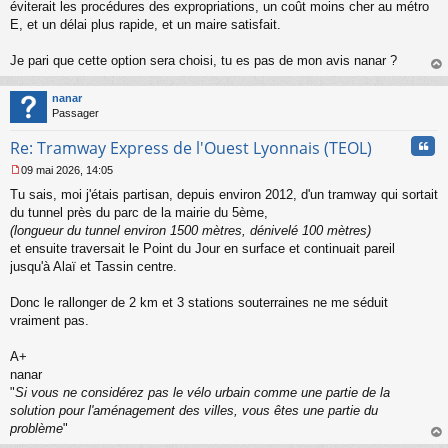
s
éviterait les procédures des expropriations, un coût moins cher au métro
s
E, et un délai plus rapide, et un maire satisfait.
a
g
Je pari que cette option sera choisi, tu es pas de mon avis nanar ?
e
au
n
t
o
nanar
n
Passager
l
u
Cita
Re: Tramway Express de l'Ouest Lyonnais (TEOL)
09 mai 2026, 14:05
M
Tu sais, moi j'étais partisan, depuis environ 2012, d'un tramway qui sortait
e
s
du tunnel près du parc de la mairie du 5ème,
s
(longueur du tunnel environ 1500 mètres, dénivelé 100 mètres)
a
et ensuite traversait le Point du Jour en surface et continuait pareil
g
jusqu'à Alaï et Tassin centre.
e
n
o
Donc le rallonger de 2 km et 3 stations souterraines ne me séduit
n
vraiment pas.
l
u
A+
nanar
"
Si vous ne considérez pas le vélo urbain comme une partie de la
solution pour l'aménagement des villes, vous êtes une partie du
problème
"
au