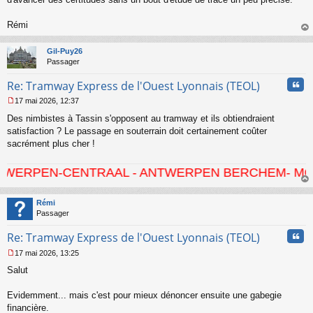
l
u
Rémi
au
t
Gil-Puy26
Passager
Cita
Re: Tramway Express de l'Ouest Lyonnais (TEOL)
17 mai 2026, 12:37
M
Des nimbistes à Tassin s'opposent au tramway et ils obtiendraient
e
s
satisfaction ? Le passage en souterrain doit certainement coûter
s
sacrément plus cher !
a
g
-CENTRAAL - ANTWERPEN BERCHEM- MORTSEL - HO
e
n
au
o
t
Rémi
n
Passager
l
u
Cita
Re: Tramway Express de l'Ouest Lyonnais (TEOL)
17 mai 2026, 13:25
M
Salut
e
s
s
Evidemment... mais c'est pour mieux dénoncer ensuite une gabegie
a
financière.
g