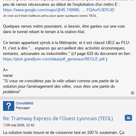
a
peu de rames nécessaires au début de l'exploitation d'un métro E :
g
https://www.google.com/maps/@45.749986, ... FQAw%3D%3D
e
n
Je crois qu'il était d'ailleurs prévu pour garer quelques rames TEOL
o
n
Quelques rames métro pourraient, si besoin, être garées sur une voie
l
dans le tunnel reliant le terrain à la station Alaï.
u
Ce terrain appartient sjmsb à la Métropole; et il est classé UEi2 au PLU-
H, c'est à dire "...
espaces qui accueillent des activités économiques,
tertiaires, artisanales ou industrielles
." (cf page 633 du document en lien :
https://pluh.grandlyon.com/data/pdf_generaux/REGLE.pdf
)
A+
nanar
"
Si vous ne considérez pas le vélo urbain comme une partie de la
solution pour l'aménagement des villes, vous êtes une partie du
problème
"
au
t
Chris69002
Passager
Cita
Re: Tramway Express de l'Ouest Lyonnais (TEOL)
09 mai 2026, 12:42
M
La solution toute trouvé et de conserver teol en 100 % souterrain. Ça
e