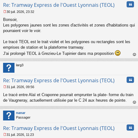
Cita
Re: Tramway Express de l'Ouest Lyonnais (TEOL)
30 juil. 2026, 23:32
M
Bonsoir,
e
s
Les polygones jaunes sont les zones d'activités et zones d'habitations qui
s
pourraient voir le voir.
a
g
Le tracé TEOL est le trait violet et les polygones ou rectangles sont les
e
emprises de station et la plateforme tramway.
n
o
J'ai prolongé TEOL à Grezieu-Le Tupinier dans ma proposition
n
au
l
t
larg3
u
Cita
Re: Tramway Express de l'Ouest Lyonnais (TEOL)
31 juil. 2026, 09:56
M
Le tracé entre Alaï et Craponne pourrait emprunter la plate- forme du train
e
s
de Vaugneray, actuellement utilisée par le C 24 aux heures de pointe.
s
au
a
t
nanar
g
Passager
e
n
Cita
Re: Tramway Express de l'Ouest Lyonnais (TEOL)
o
n
31 juil. 2026, 11:23
l