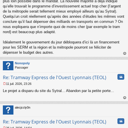
plus loin possible dans le mandat. La nouvelle majorité a déjà indiqué
o
qu’elle trouvait le programme d’investissement actuel trop cher (l’argent
n
de la métropole serait tellement mieux employé ailleurs qu’au Sytral).
l
Quelqu’un croit réellement qu’après des années d’études les mêmes vont
u
conclure qu’il faut dépenser des milliards en transports en commun ? On
nous expliquera que n’importe quoi de moins cher (par exemple le tram
nord) est beaucoup plus adapté.
Idéalement le gouvernement du jour débloquera d’ici là un financement
pour les SERM et la région et la métropole pourront se féliciter de
dépenser le budget des autres.
au
t
Nonopoly
Passager
Cita
Re: Tramway Express de l'Ouest Lyonnais (TEOL)
11 juil. 2026, 23:26
M
Le projet a disparu du site du Sytral... Abandon par la petite porte...
e
s
s
au
a
t
alecjccly0n
g
e
n
Cita
Re: Tramway Express de l'Ouest Lyonnais (TEOL)
o
n