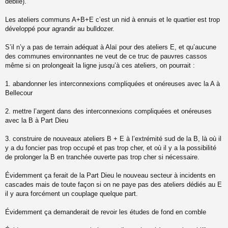
débile).
Les ateliers communs A+B+E c’est un nid à ennuis et le quartier est trop
développé pour agrandir au bulldozer.
S’il n’y a pas de terrain adéquat à Alaï pour des ateliers E, et qu’aucune
des communes environnantes ne veut de ce truc de pauvres cassos
même si on prolongeait la ligne jusqu’à ces ateliers, on pourrait :
1. abandonner les interconnexions compliquées et onéreuses avec la A à
Bellecour
2. mettre l’argent dans des interconnexions compliquées et onéreuses
avec la B à Part Dieu
3. construire de nouveaux ateliers B + E à l’extrémité sud de la B, là où il
y a du foncier pas trop occupé et pas trop cher, et où il y a la possibilité
de prolonger la B en tranchée ouverte pas trop cher si nécessaire.
Évidemment ça ferait de la Part Dieu le nouveau secteur à incidents en
cascades mais de toute façon si on ne paye pas des ateliers dédiés au E
il y aura forcément un couplage quelque part.
Évidemment ça demanderait de revoir les études de fond en comble