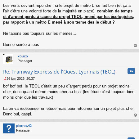
Les verts devront répondre : si le projet de métro E se fait bien (et ça a
l'air d'être une volonté forte de la majorité en place),
combien de temps
et d'argent perdu à cause du projet TEOL, mené par les écologistes,
par rapport à un métro E mené à son terme des le début ?
Ne tapons pas toujours sur les mêmes...
Bonne soirée à tous
au
t
xouxo
Passager
Cita
Re: Tramway Express de l'Ouest Lyonnais (TEOL)
26 juin 2026, 20:37
M
bof bof bof, le TEOL c'était un peu d''argent perdu pour un projet moins
e
s
cher, donc quand même moins cher au final (les étude c'est toujours bien
s
moins cher que les travaux)
a
g
Là on va redépenser en étude mais pour retourner sur un projet plus cher.
e
Donc oui, gaspi.
n
o
au
n
t
pierrot.42
l
Passager
u