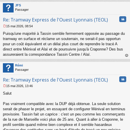
t
JFS
Passager
Cita
Re: Tramway Express de l'Ouest Lyonnais (TEOL)
15 mai 2026, 08:54
M
Puisqu'une majorité à Tassin semble fermement opposée au passage du
e
s
tramway en surface et réclame un souterrain, ne serait-il pas opportun
s
pour un coût équivalent et un délai plus court de reprendre le tracé A
a
direct entre Ménival et Alaï et de poursuivre jusqu'à Craponne? Des bus
g
assureraient la correspondance Tassin Centre / Alaï.
e
au
n
t
o
Rémi
n
Passager
l
u
Cita
Re: Tramway Express de l'Ouest Lyonnais (TEOL)
15 mai 2026, 13:46
M
Salut
e
s
s
Pas vraiment compatible avec la DUP déjà obtenue. La seule solution
a
serait de phaser le projet, en essayant de configurer Ménival en terminus
g
provisoire. Tassin fait un caprice : c'est un peu comme les commerçants
e
de la rue de Marseille voici plus de 25 ans. Quant à aller à Craponne, le
n
o
profil semble quand même bien complexe et il semble hasardeux
n
d'avancer des certitudes sans un bout d'étude de tracé un peu précise.