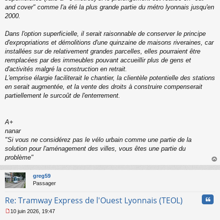
and cover" comme l'a été la plus grande partie du métro lyonnais jusqu'en
2000.
Dans l'option superficielle, il serait raisonnable de conserver le principe
d'expropriations et démolitions d'une quinzaine de maisons riveraines, car
installées sur de relativement grandes parcelles, elles pourraient être
remplacées par des immeubles pouvant accueillir plus de gens et
d'activités malgré la construction en retrait.
L'emprise élargie faciliterait le chantier, la clientèle potentielle des stations
en serait augmentée, et la vente des droits à construire compenserait
partiellement le surcoût de l'enterrement.
A+
nanar
"
Si vous ne considérez pas le vélo urbain comme une partie de la
solution pour l'aménagement des villes, vous êtes une partie du
problème
"
au
t
greg59
Passager
Cita
Re: Tramway Express de l'Ouest Lyonnais (TEOL)
10 juin 2026, 19:47
M