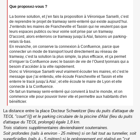
Que proposez-vous ?
La bonne solution, et j’en fais la proposition à Véronique Sarselli, c’est
de reprendre le projet de tramway semi-enterré qui existe aujourd’hui.
J’entends les maires de Francheville et Tassin qui ne veulent pas que
leurs espaces publics ou leur voirie soit prise par un tramway.
D'accord, alors enterrons ce tramway jusqu’à Alaï, faisons un parking-
relais là-bas.
En revanche, on conserve la connexion à Confluence, parce que
connecter un mode de transport lourd directement au réseau de
tramway, c’est la solution la plus simple, la plus efficace, et ça permet
d’irriguer la Confluence avec le bassin de vie de l’Ouest lyonnais qui a
besoin d’accéder à la ville rapidement.
Donc si Véronique Sarselli veut vraiment écouter les maires, et c’est le
message que j’ai entendu, elle écoute Francheville et Tassin et elle
enterre le tracé jusqu’à Alaï ; et elle écoute le maire de Lyon et elle
connecte à la Confluence.
On fait un tramway semi-enterré qui convient à tout le monde, et on
commence vite pour pouvoir livrer vite et permettre aux habitants d'en
bénéficier.
La distance entre la place Docteur Schweitzer (
lieu du puits d'attaque de
TEOL "court"/i]) et le parking circulaire de la piscine d'Alaï (
lieu du puits
d'attaque du TEOL prolongé
) égale 1,8 km.
Trois stations supplémentaires deviendraient souterraines.
Soit profondes (rails à environ - 25 mètres) si on fait tout au tunnelier, soit
superficielles (rails à - 5 mètres) si le prolongement est réalisé en "cut