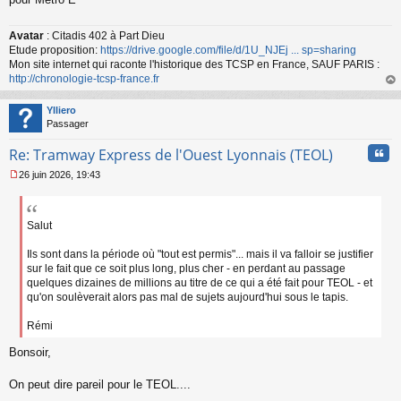
u
Avatar
: Citadis 402 à Part Dieu
Etude proposition:
https://drive.google.com/file/d/1U_NJEj ... sp=sharing
Mon site internet qui raconte l'historique des TCSP en France, SAUF PARIS :
http://chronologie-tcsp-france.fr
au
t
Ylliero
Passager
Cita
Re: Tramway Express de l'Ouest Lyonnais (TEOL)
26 juin 2026, 19:43
M
e
s
s
Salut
a
g
Ils sont dans la période où "tout est permis"... mais il va falloir se justifier
e
sur le fait que ce soit plus long, plus cher - en perdant au passage
n
quelques dizaines de millions au titre de ce qui a été fait pour TEOL - et
o
qu'on soulèverait alors pas mal de sujets aujourd'hui sous le tapis.
n
l
Rémi
u
Bonsoir,
On peut dire pareil pour le TEOL....