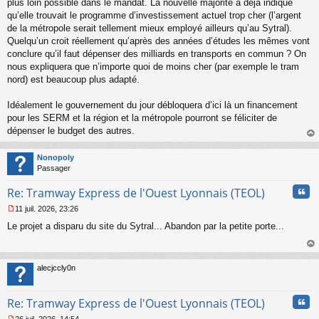
plus loin possible dans le mandat. La nouvelle majorité a déjà indiqué
o
qu’elle trouvait le programme d’investissement actuel trop cher (l’argent
n
de la métropole serait tellement mieux employé ailleurs qu’au Sytral).
l
Quelqu’un croit réellement qu’après des années d’études les mêmes vont
u
conclure qu’il faut dépenser des milliards en transports en commun ? On
nous expliquera que n’importe quoi de moins cher (par exemple le tram
nord) est beaucoup plus adapté.
Idéalement le gouvernement du jour débloquera d’ici là un financement
pour les SERM et la région et la métropole pourront se féliciter de
dépenser le budget des autres.
au
t
Nonopoly
Passager
Cita
Re: Tramway Express de l'Ouest Lyonnais (TEOL)
11 juil. 2026, 23:26
M
Le projet a disparu du site du Sytral... Abandon par la petite porte...
e
s
s
au
a
t
alecjccly0n
g
e
n
Cita
Re: Tramway Express de l'Ouest Lyonnais (TEOL)
o
n