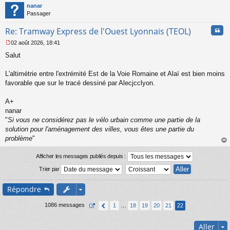
t
nanar
g
Passager
e
n
Cita
Re: Tramway Express de l'Ouest Lyonnais (TEOL)
o
n
02 août 2026, 18:41
l
M
u
Salut
e
s
s
L'altimétrie entre l'extrémité Est de la Voie Romaine et Alaï est bien moins
a
favorable que sur le tracé dessiné par Alecjcclyon.
g
e
A+
n
o
nanar
n
"
Si vous ne considérez pas le vélo urbain comme une partie de la
l
solution pour l'aménagement des villes, vous êtes une partie du
u
problème
"
au
t
Afficher les messages publiés depuis :
Trier par
Répondre
1086 messages
1
…
18
19
20
21
22
Aller