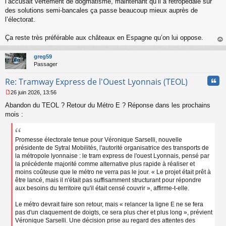
l’accusait vertement de dogmatisme, maintenant qu’il a rétropédalé sur
o
des solutions semi-bancales ça passe beaucoup mieux auprès de
n
l’électorat.
l
u
Ça reste très préférable aux châteaux en Espagne qu’on lui oppose.
au
t
greg59
Passager
Cita
Re: Tramway Express de l'Ouest Lyonnais (TEOL)
26 juin 2026, 13:56
M
Abandon du TEOL ? Retour du Métro E ? Réponse dans les prochains
e
s
mois :
s
a
g
Promesse électorale tenue pour Véronique Sarselli, nouvelle
e
présidente de Sytral Mobilités, l'autorité organisatrice des transports de
n
la métropole lyonnaise : le tram express de l'ouest Lyonnais, pensé par
o
la précédente majorité comme alternative plus rapide à réaliser et
n
moins coûteuse que le métro ne verra pas le jour. « Le projet était prêt à
l
être lancé, mais il n'était pas suffisamment structurant pour répondre
u
aux besoins du territoire qu'il était censé couvrir », affirme-t-elle.
Le métro devrait faire son retour, mais « relancer la ligne E ne se fera
pas d'un claquement de doigts, ce sera plus cher et plus long », prévient
Véronique Sarselli. Une décision prise au regard des attentes des