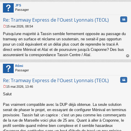
t
JFS
Passager
Cita
Re: Tramway Express de l'Ouest Lyonnais (TEOL)
15 mai 2026, 08:54
M
Puisqu'une majorité à Tassin semble fermement opposée au passage du
e
s
tramway en surface et réclame un souterrain, ne serait-il pas opportun
s
pour un coût équivalent et un délai plus court de reprendre le tracé A
a
direct entre Ménival et Alaï et de poursuivre jusqu'à Craponne? Des bus
g
assureraient la correspondance Tassin Centre / Alaï.
e
au
n
t
o
Rémi
n
Passager
l
u
Cita
Re: Tramway Express de l'Ouest Lyonnais (TEOL)
15 mai 2026, 13:46
M
Salut
e
s
s
Pas vraiment compatible avec la DUP déjà obtenue. La seule solution
a
serait de phaser le projet, en essayant de configurer Ménival en terminus
g
provisoire. Tassin fait un caprice : c'est un peu comme les commerçants
e
de la rue de Marseille voici plus de 25 ans. Quant à aller à Craponne, le
n
o
profil semble quand même bien complexe et il semble hasardeux
n
d'avancer des certitudes sans un bout d'étude de tracé un peu précise.