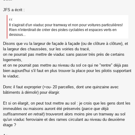
s
s
JFS a écrit :
a
g
e
Il s'agirait d'un viaduc pour tramway et non pour voitures particulières!
n
Rien n'interdirait de créer des pistes cyclables et espaces verts en
o
dessous...
n
l
Disons que vu la largeur de façade à façade (ou de clôture à clôture), et
u
la largeur des chaussées, sur les voiries du tracé,
on ne pourrait pas mettre de viaduc sans passer très près de certains
logements,
et on ne pourrait pas mettre au niveau du sol ce qui ne "rentre" déjà pas
bien aujourd'hui s'il faut en plus trouver la place pour les pilotis supportant
le viaduc.
Donc il faut exproprier (+ou- 20 parcelles, dont une quinzaine avec
bâtiments à démolir) pour élargir.
Et si on élargit, on peut tout mettre au sol : je crois que les gens dont les
immeubles ou maisons auront été préservés (
parce que déjà
suffisamment en retrait
) trouveront alors moins pire un tramway au sol
qu'un viaduc ferroviaire et des rames circulant au niveau du deuxième
étage ?