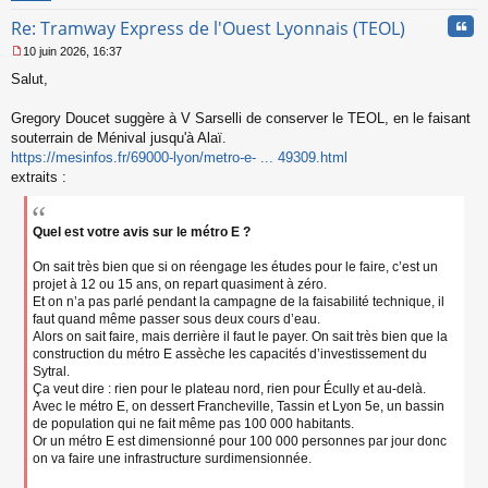
n
Cita
Re: Tramway Express de l'Ouest Lyonnais (TEOL)
o
n
10 juin 2026, 16:37
l
M
u
Salut,
e
s
s
Gregory Doucet suggère à V Sarselli de conserver le TEOL, en le faisant
a
souterrain de Ménival jusqu'à Alaï.
g
https://mesinfos.fr/69000-lyon/metro-e- ... 49309.html
e
extraits :
n
o
n
l
Quel est votre avis sur le métro E ?
u
On sait très bien que si on réengage les études pour le faire, c’est un
projet à 12 ou 15 ans, on repart quasiment à zéro.
Et on n’a pas parlé pendant la campagne de la faisabilité technique, il
faut quand même passer sous deux cours d’eau.
Alors on sait faire, mais derrière il faut le payer. On sait très bien que la
construction du métro E assèche les capacités d’investissement du
Sytral.
Ça veut dire : rien pour le plateau nord, rien pour Écully et au-delà.
Avec le métro E, on dessert Francheville, Tassin et Lyon 5e, un bassin
de population qui ne fait même pas 100 000 habitants.
Or un métro E est dimensionné pour 100 000 personnes par jour donc
on va faire une infrastructure surdimensionnée.