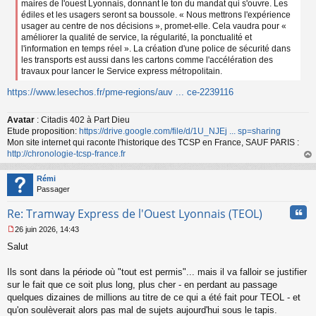
maires de l'ouest Lyonnais, donnant le ton du mandat qui s'ouvre. Les
édiles et les usagers seront sa boussole. « Nous mettrons l'expérience
usager au centre de nos décisions », promet-elle. Cela vaudra pour «
améliorer la qualité de service, la régularité, la ponctualité et
l'information en temps réel ». La création d'une police de sécurité dans
les transports est aussi dans les cartons comme l'accélération des
travaux pour lancer le Service express métropolitain.
https://www.lesechos.fr/pme-regions/auv ... ce-2239116
Avatar
: Citadis 402 à Part Dieu
Etude proposition:
https://drive.google.com/file/d/1U_NJEj ... sp=sharing
Mon site internet qui raconte l'historique des TCSP en France, SAUF PARIS :
http://chronologie-tcsp-france.fr
au
t
Rémi
Passager
Cita
Re: Tramway Express de l'Ouest Lyonnais (TEOL)
26 juin 2026, 14:43
M
Salut
e
s
s
Ils sont dans la période où "tout est permis"... mais il va falloir se justifier
a
sur le fait que ce soit plus long, plus cher - en perdant au passage
g
quelques dizaines de millions au titre de ce qui a été fait pour TEOL - et
e
qu'on soulèverait alors pas mal de sujets aujourd'hui sous le tapis.
n