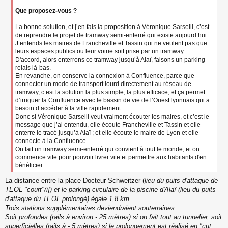
Que proposez-vous ?
La bonne solution, et j’en fais la proposition à Véronique Sarselli, c’est
de reprendre le projet de tramway semi-enterré qui existe aujourd’hui.
J’entends les maires de Francheville et Tassin qui ne veulent pas que
leurs espaces publics ou leur voirie soit prise par un tramway.
D'accord, alors enterrons ce tramway jusqu’à Alaï, faisons un parking-
relais là-bas.
En revanche, on conserve la connexion à Confluence, parce que
connecter un mode de transport lourd directement au réseau de
tramway, c’est la solution la plus simple, la plus efficace, et ça permet
d’irriguer la Confluence avec le bassin de vie de l’Ouest lyonnais qui a
besoin d’accéder à la ville rapidement.
Donc si Véronique Sarselli veut vraiment écouter les maires, et c’est le
message que j’ai entendu, elle écoute Francheville et Tassin et elle
enterre le tracé jusqu’à Alaï ; et elle écoute le maire de Lyon et elle
connecte à la Confluence.
On fait un tramway semi-enterré qui convient à tout le monde, et on
commence vite pour pouvoir livrer vite et permettre aux habitants d'en
bénéficier.
La distance entre la place Docteur Schweitzer (
lieu du puits d'attaque de
TEOL "court"/i]) et le parking circulaire de la piscine d'Alaï (
lieu du puits
d'attaque du TEOL prolongé
) égale 1,8 km.
Trois stations supplémentaires deviendraient souterraines.
Soit profondes (rails à environ - 25 mètres) si on fait tout au tunnelier, soit
superficielles (rails à - 5 mètres) si le prolongement est réalisé en "cut