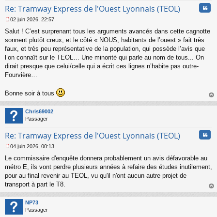
Cita
Re: Tramway Express de l'Ouest Lyonnais (TEOL)
02 juin 2026, 22:57
M
Salut ! C’est surprenant tous les arguments avancés dans cette cagnotte
e
s
sonnent plutôt creux, et le côté « NOUS, habitants de l’ouest » fait très
s
faux, et très peu représentative de la population, qui possède l’avis que
a
l’on connaît sur le TEOL… Une minorité qui parle au nom de tous... On
g
dirait presque que celui/celle qui a écrit ces lignes n’habite pas outre-
e
Fourvière…
n
o
n
Bonne soir à tous
l
au
u
t
Chris69002
Passager
Cita
Re: Tramway Express de l'Ouest Lyonnais (TEOL)
04 juin 2026, 00:13
M
Le commissaire d'enquête donnera probablement un avis défavorable au
e
s
métro E, ils vont perdre plusieurs années à refaire des études inutilement,
s
pour au final revenir au TEOL, vu qu'il n'ont aucun autre projet de
a
transport à part le T8.
g
au
e
t
n
NP73
o
Passager