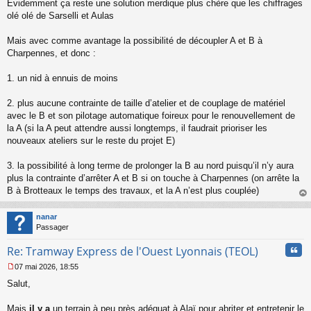
Évidemment ça reste une solution merdique plus chère que les chiffrages
olé olé de Sarselli et Aulas
Mais avec comme avantage la possibilité de découpler A et B à
Charpennes, et donc :
1. un nid à ennuis de moins
2. plus aucune contrainte de taille d’atelier et de couplage de matériel
avec le B et son pilotage automatique foireux pour le renouvellement de
la A (si la A peut attendre aussi longtemps, il faudrait prioriser les
nouveaux ateliers sur le reste du projet E)
3. la possibilité à long terme de prolonger la B au nord puisqu’il n’y aura
plus la contrainte d’arrêter A et B si on touche à Charpennes (on arrête la
B à Brotteaux le temps des travaux, et la A n’est plus couplée)
au
t
nanar
Passager
Cita
Re: Tramway Express de l'Ouest Lyonnais (TEOL)
07 mai 2026, 18:55
M
Salut,
e
s
s
Mais
il y a
un terrain à peu près adéquat à Alaï pour abriter et entretenir le