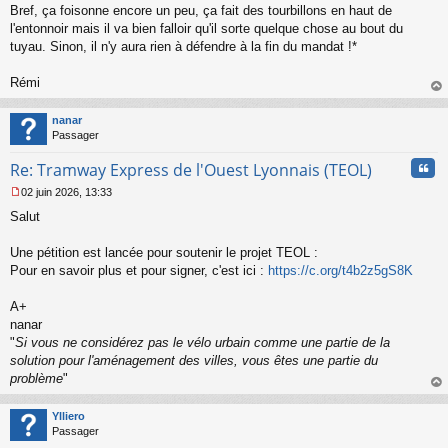
Bref, ça foisonne encore un peu, ça fait des tourbillons en haut de
e
l'entonnoir mais il va bien falloir qu'il sorte quelque chose au bout du
n
o
tuyau. Sinon, il n'y aura rien à défendre à la fin du mandat !*
n
l
Rémi
u
au
t
nanar
Passager
Cita
Re: Tramway Express de l'Ouest Lyonnais (TEOL)
02 juin 2026, 13:33
M
Salut
e
s
s
Une pétition est lancée pour soutenir le projet TEOL :
a
Pour en savoir plus et pour signer, c'est ici :
https://c.org/t4b2z5gS8K
g
e
A+
n
o
nanar
n
"
Si vous ne considérez pas le vélo urbain comme une partie de la
l
solution pour l'aménagement des villes, vous êtes une partie du
u
problème
"
au
t
Ylliero
Passager