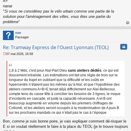
A+
nanar
"
Si vous ne considérez pas le vélo urbain comme une partie de la
solution pour l'aménagement des villes, vous êtes une partie du
problème
"
au
t
nim
Passager
Cita
Re: Tramway Express de l'Ouest Lyonnais (TEOL)
07 mai 2026, 16:58
M
e
s
s
1,8 à 2 Mds, c'est pour Alaï-Part Dieu
sans ateliers dédiés
, ce qui est
a
doucement irréaliste. Les estimations ont fait une règle de trois sur la
g
longueur du trajet en oubliant que la difficulté et les coûts en
e
hypercentre n’étaient pas les mêmes qu’à Alaï, et que l’hypothèse des
n
ateliers communs A+B+E tenait déjà difficilement sur Alaï-Bellecour,
o
compte tenu du casse tête à concilier les besoins de 3 lignes, le risque
n
d’incidents en cascade, et juste la capacité nécessaire. A et B ont
l
beaucoup augmenté en volume depuis les premiers chiffrages de
u
Collomb, et les ateliers seront occupés à la modernisation de A puis B
sur les prochains mandats ce qui n’était pas le cas à l’époque.
Bon, comme je suis bonne poire, je vais expliquer comment dé-risquer le
E si on voulait réellement le faire à la place du TEOL (je le trouve toujours