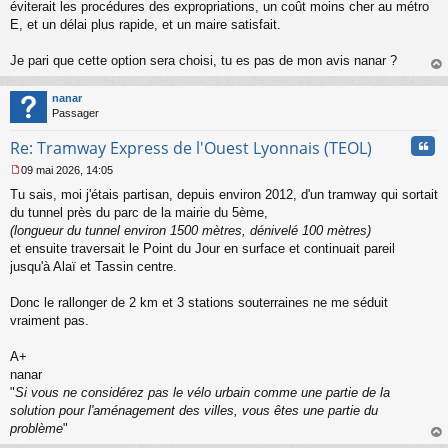
s
éviterait les procédures des expropriations, un coût moins cher au métro
s
E, et un délai plus rapide, et un maire satisfait.
a
g
Je pari que cette option sera choisi, tu es pas de mon avis nanar ?
e
au
n
t
o
nanar
n
Passager
l
u
Cita
Re: Tramway Express de l'Ouest Lyonnais (TEOL)
09 mai 2026, 14:05
M
Tu sais, moi j'étais partisan, depuis environ 2012, d'un tramway qui sortait
e
s
du tunnel près du parc de la mairie du 5ème,
s
(longueur du tunnel environ 1500 mètres, dénivelé 100 mètres)
a
et ensuite traversait le Point du Jour en surface et continuait pareil
g
jusqu'à Alaï et Tassin centre.
e
n
o
Donc le rallonger de 2 km et 3 stations souterraines ne me séduit
n
vraiment pas.
l
u
A+
nanar
"
Si vous ne considérez pas le vélo urbain comme une partie de la
solution pour l'aménagement des villes, vous êtes une partie du
problème
"
au