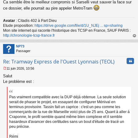
Ca semble être le meilleur compromis si Sarselli veut sauver la face sur
e
s
ce dossier, elle pourrait au pire appeler MetroTram
s
a
Avatar
: Citadis 402 à Part Dieu
g
Etude proposition:
https://drive.google.com/file/d/1U_NJEj ... sp=sharing
e
n
Mon site internet qui raconte l'historique des TCSP en France, SAUF PARIS :
o
http://chronologie-tcsp-france.fr
n
au
l
t
NP73
u
Passager
Cita
Re: Tramway Express de l'Ouest Lyonnais (TEOL)
11 juin 2026, 10:56
M
Salut
e
s
Le problème est :
s
a
g
Pas vraiment compatible avec la DUP déjà obtenue. La seule solution
e
serait de phaser le projet, en essayant de configurer Ménival en
n
terminus provisoire. Tassin fait un caprice : c'est un peu comme les
o
commerçants de la rue de Marseille voici plus de 25 ans. Quant à aller à
n
Craponne, le profil semble quand même bien complexe et il semble
l
hasardeux d'avancer des certitudes sans un bout d'étude de tracé un
u
peu précise.
Rémi