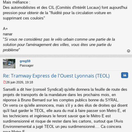
Mais méfiance :
Des automobilistes et des CIL (Comités d'Intérêt Locaux) font aujourd'hui
pression pour obtenir de la "fluidité pour la circulation voiture en
supprimant ces couloirs"
A+
nanar
"
Si vous ne considérez pas le vélo urbain comme une partie de la
solution pour l'aménagement des villes, vous êtes une partie du
problème
"
au
t
greg59
Passager
Cita
Re: Tramway Express de l'Ouest Lyonnais (TEOL)
26 juin 2026, 19:18
M
Sarselli a dit hier (conseil Syndical) qu'elle donnera la feuille de route des
e
s
projets de transports de la mandature dans les prochains mois, en
s
réponse à Bruno Bernard sur les comptes publics bonne du SYRAL.
a
On verra ce qu'elle annoncera, mais s'il y a des élus de droites qui disent
g
qu'il faut garder le TEOL, elle aura du mal à faire passer son Metro E, et
e
les techniciens et ingénieurs le feront savoir que le Métro E est
n
o
surdimensionné et risque de rester dans les cartons, surtout que l'Avis
n
Environnemental a jugé TEOL un peu surdimensionné.... Ca coincera
l
pour Metro E