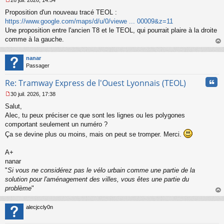
26 juil. 2026, 14:54
l
M
u
Proposition d'un nouveau tracé TEOL :
e
s
https://www.google.com/maps/d/u/0/viewe ... 00009&z=11
s
Une proposition entre l'ancien T8 et le TEOL, qui pourrait plaire à la droite
a
comme à la gauche.
g
au
e
t
n
nanar
o
Passager
n
Cita
l
Re: Tramway Express de l'Ouest Lyonnais (TEOL)
u
30 juil. 2026, 17:38
M
Salut,
e
s
Alec, tu peux préciser ce que sont les lignes ou les polygones
s
comportant seulement un numéro ?
a
Ça se devine plus ou moins, mais on peut se tromper. Merci.
g
e
A+
n
o
nanar
n
"
Si vous ne considérez pas le vélo urbain comme une partie de la
l
solution pour l'aménagement des villes, vous êtes une partie du
u
problème
"
au
t
alecjccly0n