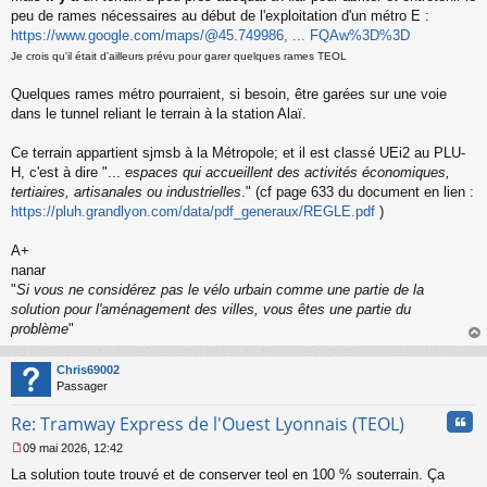
a
peu de rames nécessaires au début de l'exploitation d'un métro E :
g
https://www.google.com/maps/@45.749986, ... FQAw%3D%3D
e
n
Je crois qu'il était d'ailleurs prévu pour garer quelques rames TEOL
o
n
Quelques rames métro pourraient, si besoin, être garées sur une voie
l
dans le tunnel reliant le terrain à la station Alaï.
u
Ce terrain appartient sjmsb à la Métropole; et il est classé UEi2 au PLU-
H, c'est à dire "...
espaces qui accueillent des activités économiques,
tertiaires, artisanales ou industrielles
." (cf page 633 du document en lien :
https://pluh.grandlyon.com/data/pdf_generaux/REGLE.pdf
)
A+
nanar
"
Si vous ne considérez pas le vélo urbain comme une partie de la
solution pour l'aménagement des villes, vous êtes une partie du
problème
"
au
t
Chris69002
Passager
Cita
Re: Tramway Express de l'Ouest Lyonnais (TEOL)
09 mai 2026, 12:42
M
La solution toute trouvé et de conserver teol en 100 % souterrain. Ça
e