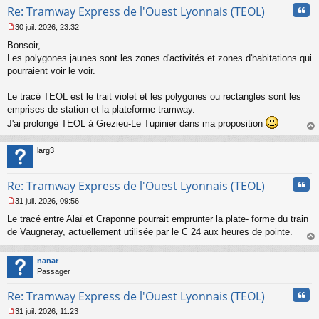
Cita
Re: Tramway Express de l'Ouest Lyonnais (TEOL)
30 juil. 2026, 23:32
M
Bonsoir,
e
s
Les polygones jaunes sont les zones d'activités et zones d'habitations qui
s
pourraient voir le voir.
a
g
Le tracé TEOL est le trait violet et les polygones ou rectangles sont les
e
emprises de station et la plateforme tramway.
n
o
J'ai prolongé TEOL à Grezieu-Le Tupinier dans ma proposition
n
au
l
t
larg3
u
Cita
Re: Tramway Express de l'Ouest Lyonnais (TEOL)
31 juil. 2026, 09:56
M
Le tracé entre Alaï et Craponne pourrait emprunter la plate- forme du train
e
s
de Vaugneray, actuellement utilisée par le C 24 aux heures de pointe.
s
au
a
t
nanar
g
Passager
e
n
Cita
Re: Tramway Express de l'Ouest Lyonnais (TEOL)
o
n
31 juil. 2026, 11:23
l