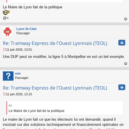
Le Maire de Lyon fait de la politique
@+
au
t
Lyon-St-Clair
Passager
Cita
Re: Tramway Express de l'Ouest Lyonnais (TEOL)
11 juin 2026, 13:01
M
Une DUP peut se modifier, la ligne 5 à Montpellier en est un bel exemple.
e
s
s
au
a
t
nim
g
Passager
e
n
Cita
Re: Tramway Express de l'Ouest Lyonnais (TEOL)
o
n
11 juin 2026, 13:15
l
M
u
e
s
s
Le Maire de Lyon fait de la politique
a
Le maire de Lyon fait ce que les électeurs lui ont demandé, quand il
g
e
insistait sur des solutions techniquement et financièrement optimales on
n