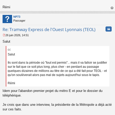
o
n
Rémi
l
au
u
t
NP73
Passager
Cita
Re: Tramway Express de l'Ouest Lyonnais (TEOL)
26 juin 2026, 14:51
M
Salut
e
s
s
a
Salut
g
e
Ils sont dans la période où "tout est permis"... mais il va falloir se justifier
n
sur le fait que ce soit plus long, plus cher - en perdant au passage
o
quelques dizaines de millions au titre de ce qui a été fait pour TEOL - et
n
qu'on soulèverait alors pas mal de sujets aujourd'hui sous le tapis.
l
u
Rémi
Idem pour l'abandon premier projet du métro E et pour le dossier du
téléphérique.
Je crois que dans une interview, la présidente de la Métropole a déjà acté
sur ces faits.