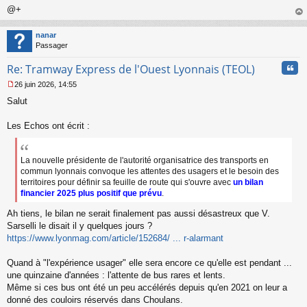
@+
au
t
nanar
Passager
Cita
Re: Tramway Express de l'Ouest Lyonnais (TEOL)
26 juin 2026, 14:55
M
Salut
e
s
s
Les Echos ont écrit :
a
g
e
La nouvelle présidente de l'autorité organisatrice des transports en
n
commun lyonnais convoque les attentes des usagers et le besoin des
o
territoires pour définir sa feuille de route qui s'ouvre avec
un bilan
n
financier 2025 plus positif que prévu
.
l
u
Ah tiens, le bilan ne serait finalement pas aussi désastreux que V.
Sarselli le disait il y quelques jours ?
https://www.lyonmag.com/article/152684/ ... r-alarmant
Quand à "l'expérience usager" elle sera encore ce qu'elle est pendant ...
une quinzaine d'années : l'attente de bus rares et lents.
Même si ces bus ont été un peu accélérés depuis qu'en 2021 on leur a
donné des couloirs réservés dans Choulans.