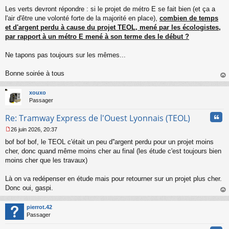
Les verts devront répondre : si le projet de métro E se fait bien (et ça a
l'air d'être une volonté forte de la majorité en place),
combien de temps
et d'argent perdu à cause du projet TEOL, mené par les écologistes,
par rapport à un métro E mené à son terme des le début ?
Ne tapons pas toujours sur les mêmes...
Bonne soirée à tous
au
t
xouxo
Passager
Cita
Re: Tramway Express de l'Ouest Lyonnais (TEOL)
26 juin 2026, 20:37
M
bof bof bof, le TEOL c'était un peu d''argent perdu pour un projet moins
e
s
cher, donc quand même moins cher au final (les étude c'est toujours bien
s
moins cher que les travaux)
a
g
Là on va redépenser en étude mais pour retourner sur un projet plus cher.
e
Donc oui, gaspi.
n
o
au
n
t
pierrot.42
l
Passager
u