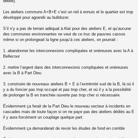
débile).
Les ateliers communs A+B+E c’est un nid à ennuis et le quartier est trop
développé pour agrandir au bulldozer.
S’il n’y a pas de terrain adéquat à Alaï pour des ateliers E, et qu’aucune
des communes environnantes ne veut de ce truc de pauvres cassos
même si on prolongeait la ligne jusqu’à ces ateliers, on pourrait :
1. abandonner les interconnexions compliquées et onéreuses avec la A à
Bellecour
2. mettre l’argent dans des interconnexions compliquées et onéreuses
avec la B à Part Dieu
3. construire de nouveaux ateliers B + E à l’extrémité sud de la B, là où il
y a du foncier pas trop occupé et pas trop cher, et où il y a la possibilité
de prolonger la B en tranchée ouverte pas trop cher si nécessaire.
Évidemment ça ferait de la Part Dieu le nouveau secteur à incidents en
cascades mais de toute façon si on ne paye pas des ateliers dédiés au E
il y aura forcément un couplage quelque part.
Évidemment ça demanderait de revoir les études de fond en comble