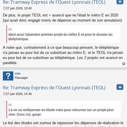
Cita
Re: Tramway Express de l'Ouest Lyonnais (TEOL)
27 juin 2026, 10:40
M
De plus, le projet TEOL est + avancé que ne l'était le métro E en 2020
e
s
(qui avait donc engagé moins de dépense au moment de son annulation)
s
a
g
Idem pour l'abandon premier projet du métro E et pour le dossier du
e
téléphérique.
n
o
A noter que, contrairement à ce que beaucoup pensent, le téléphérique
n
n'a jamais eu pour but de se substituer au métro E, et le TEOL n'a jamais
l
eu pour but de se substituer au téléphérique. Les 2 projets ont avancé en
u
parallèle.
au
t
nim
Passager
Cita
Re: Tramway Express de l'Ouest Lyonnais (TEOL)
27 juin 2026, 14:36
M
e
s
s
Là on va redépenser en étude mais pour retourner sur un projet plus
a
cher. Donc oui, gaspi.
g
e
Le but des études est surtout de repousser les dépenses de réalisation le
n