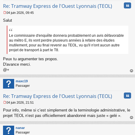
n
Cita
l
Re: Tramway Express de l'Ouest Lyonnais (TEOL)
u
04 juin 2026, 09:45
M
Salut
e
s
s
a
Le commissaire d'enquête donnera probablement un avis défavorable
g
au métro E, ils vont perdre plusieurs années à refaire des études
e
inutilement, pour au final revenir au TEOL, vu qu'il n'ont aucun autre
n
projet de transport à part le T8.
o
n
Peux tu argumenter tes propos.
l
D'avance merci.
u
@+
au
t
maxc19
Passager
Cita
Re: Tramway Express de l'Ouest Lyonnais (TEOL)
04 juin 2026, 21:51
M
Pour info, même si c’est simplement de la terminologie administrative, le
e
s
projet TEOL n’est pas officiellement abandonné mais juste « gelé ».
s
au
a
t
nanar
g
Passager
e