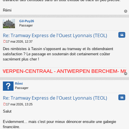
l
u
Rémi
au
t
Gil-Puy26
Passager
Cita
Re: Tramway Express de l'Ouest Lyonnais (TEOL)
17 mai 2026, 12:37
M
Des nimbistes à Tassin s'opposent au tramway et ils obtiendraient
e
s
satisfaction ? Le passage en souterrain doit certainement coûter
s
sacrément plus cher !
a
g
-CENTRAAL - ANTWERPEN BERCHEM- MORTSEL - HO
e
n
au
o
t
Rémi
n
Passager
l
u
Cita
Re: Tramway Express de l'Ouest Lyonnais (TEOL)
17 mai 2026, 13:25
M
Salut
e
s
s
Evidemment... mais c'est pour mieux dénoncer ensuite une gabegie
a
financière.
g