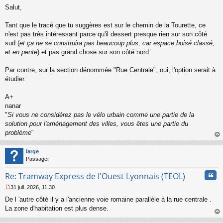
M
u
Salut,
e
s
s
Tant que le tracé que tu suggères est sur le chemin de la Tourette, ce
a
n'est pas très intéressant parce qu'il dessert presque rien sur son côté
g
sud (
et ça ne se construira pas beaucoup plus, car espace boisé classé,
e
et en pente
) et pas grand chose sur son côté nord.
n
o
n
Par contre, sur la section dénommée "Rue Centrale", oui, l'option serait à
l
étudier.
u
A+
nanar
"
Si vous ne considérez pas le vélo urbain comme une partie de la
solution pour l'aménagement des villes, vous êtes une partie du
problème
"
au
t
large
Passager
Cita
Re: Tramway Express de l'Ouest Lyonnais (TEOL)
31 juil. 2026, 11:30
M
De l 'autre côté il y a l'ancienne voie romaine parallèle à la rue centrale .
e
s
La zone d'habitation est plus dense.
s
au
a