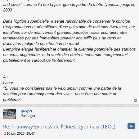
and cover" comme l'a été la plus grande partie du métro lyonnais jusqu'en
2000.
Dans l'option superficielle, il serait raisonnable de conserver le principe
d'expropriations et démolitions d'une quinzaine de maisons riveraines, car
installées sur de relativement grandes parcelles, elles pourraient être
remplacées par des immeubles pouvant accueillir plus de gens et
d'activités malgré la construction en retrait.
L'emprise élargie faciliterait le chantier, la clientèle potentielle des stations
en serait augmentée, et la vente des droits à construire compenserait
partiellement le surcoût de l'enterrement.
A+
nanar
"
Si vous ne considérez pas le vélo urbain comme une partie de la
solution pour l'aménagement des villes, vous êtes une partie du
problème
"
au
t
greg59
Passager
Cita
Re: Tramway Express de l'Ouest Lyonnais (TEOL)
10 juin 2026, 19:47
M