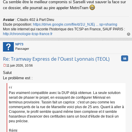
Ca semble être le meilleur compromis si Sarselli veut sauver la face sur
e
s
ce dossier, elle pourrait au pire appeler MetroTram
s
a
Avatar
: Citadis 402 à Part Dieu
g
Etude proposition:
https://drive.google.com/file/d/1U_NJEj ... sp=sharing
e
n
Mon site internet qui raconte l'historique des TCSP en France, SAUF PARIS :
o
http://chronologie-tcsp-france.fr
n
au
l
t
NP73
u
Passager
Cita
Re: Tramway Express de l'Ouest Lyonnais (TEOL)
11 juin 2026, 10:56
M
Salut
e
s
Le problème est :
s
a
g
Pas vraiment compatible avec la DUP déjà obtenue. La seule solution
e
serait de phaser le projet, en essayant de configurer Ménival en
n
terminus provisoire. Tassin fait un caprice : c'est un peu comme les
o
commerçants de la rue de Marseille voici plus de 25 ans. Quant à aller à
n
Craponne, le profil semble quand même bien complexe et il semble
l
hasardeux d'avancer des certitudes sans un bout d'étude de tracé un
u
peu précise.
Rémi