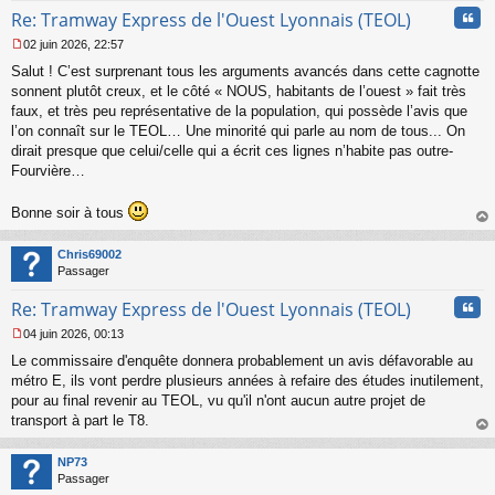
Cita
Re: Tramway Express de l'Ouest Lyonnais (TEOL)
02 juin 2026, 22:57
M
Salut ! C’est surprenant tous les arguments avancés dans cette cagnotte
e
s
sonnent plutôt creux, et le côté « NOUS, habitants de l’ouest » fait très
s
faux, et très peu représentative de la population, qui possède l’avis que
a
l’on connaît sur le TEOL… Une minorité qui parle au nom de tous... On
g
dirait presque que celui/celle qui a écrit ces lignes n’habite pas outre-
e
Fourvière…
n
o
n
Bonne soir à tous
l
au
u
t
Chris69002
Passager
Cita
Re: Tramway Express de l'Ouest Lyonnais (TEOL)
04 juin 2026, 00:13
M
Le commissaire d'enquête donnera probablement un avis défavorable au
e
s
métro E, ils vont perdre plusieurs années à refaire des études inutilement,
s
pour au final revenir au TEOL, vu qu'il n'ont aucun autre projet de
a
transport à part le T8.
g
au
e
t
n
NP73
o
Passager