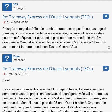
t
JFS
Passager
Cita
Re: Tramway Express de l'Ouest Lyonnais (TEOL)
15 mai 2026, 08:54
M
Puisqu'une majorité à Tassin semble fermement opposée au passage du
e
s
tramway en surface et réclame un souterrain, ne serait-il pas opportun
s
pour un coût équivalent et un délai plus court de reprendre le tracé A
a
direct entre Ménival et Alaï et de poursuivre jusqu'à Craponne? Des bus
g
assureraient la correspondance Tassin Centre / Alaï.
e
au
n
t
o
Rémi
n
Passager
l
u
Cita
Re: Tramway Express de l'Ouest Lyonnais (TEOL)
15 mai 2026, 13:46
M
Salut
e
s
s
Pas vraiment compatible avec la DUP déjà obtenue. La seule solution
a
serait de phaser le projet, en essayant de configurer Ménival en terminus
g
provisoire. Tassin fait un caprice : c'est un peu comme les commerçants
e
de la rue de Marseille voici plus de 25 ans. Quant à aller à Craponne, le
n
o
profil semble quand même bien complexe et il semble hasardeux
n
d'avancer des certitudes sans un bout d'étude de tracé un peu précise.