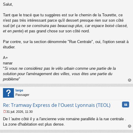
M
u
Salut,
e
s
s
Tant que le tracé que tu suggères est sur le chemin de la Tourette, ce
a
n'est pas très intéressant parce qu'il dessert presque rien sur son côté
g
sud (
et ça ne se construira pas beaucoup plus, car espace boisé classé,
e
et en pente
) et pas grand chose sur son côté nord.
n
o
n
Par contre, sur la section dénommée "Rue Centrale", oui, l'option serait à
l
étudier.
u
A+
nanar
"
Si vous ne considérez pas le vélo urbain comme une partie de la
solution pour l'aménagement des villes, vous êtes une partie du
problème
"
au
t
large
Passager
Cita
Re: Tramway Express de l'Ouest Lyonnais (TEOL)
31 juil. 2026, 11:30
M
De l 'autre côté il y a l'ancienne voie romaine parallèle à la rue centrale .
e
s
La zone d'habitation est plus dense.
s
au
a