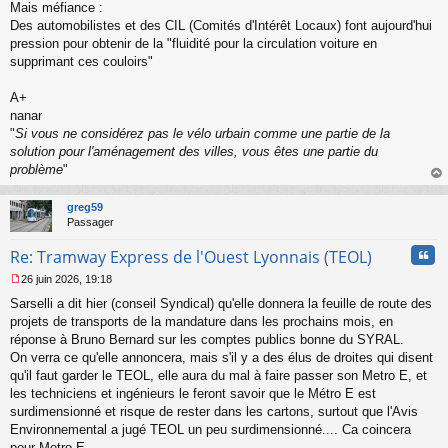
Mais méfiance :
Des automobilistes et des CIL (Comités d'Intérêt Locaux) font aujourd'hui
pression pour obtenir de la "fluidité pour la circulation voiture en
supprimant ces couloirs"
A+
nanar
"
Si vous ne considérez pas le vélo urbain comme une partie de la
solution pour l'aménagement des villes, vous êtes une partie du
problème
"
au
t
greg59
Passager
Cita
Re: Tramway Express de l'Ouest Lyonnais (TEOL)
26 juin 2026, 19:18
M
Sarselli a dit hier (conseil Syndical) qu'elle donnera la feuille de route des
e
s
projets de transports de la mandature dans les prochains mois, en
s
réponse à Bruno Bernard sur les comptes publics bonne du SYRAL.
a
On verra ce qu'elle annoncera, mais s'il y a des élus de droites qui disent
g
qu'il faut garder le TEOL, elle aura du mal à faire passer son Metro E, et
e
les techniciens et ingénieurs le feront savoir que le Métro E est
n
o
surdimensionné et risque de rester dans les cartons, surtout que l'Avis
n
Environnemental a jugé TEOL un peu surdimensionné.... Ca coincera
l
pour Metro E