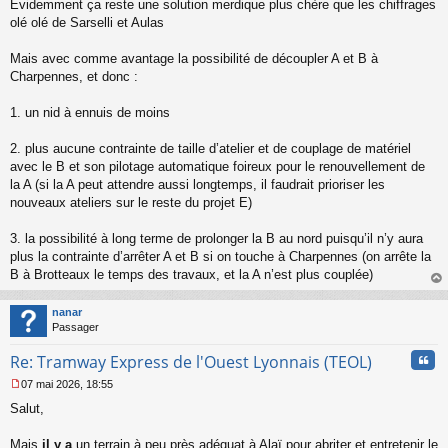
Évidemment ça reste une solution merdique plus chère que les chiffrages
olé olé de Sarselli et Aulas
Mais avec comme avantage la possibilité de découpler A et B à
Charpennes, et donc :
1. un nid à ennuis de moins
2. plus aucune contrainte de taille d’atelier et de couplage de matériel
avec le B et son pilotage automatique foireux pour le renouvellement de
la A (si la A peut attendre aussi longtemps, il faudrait prioriser les
nouveaux ateliers sur le reste du projet E)
3. la possibilité à long terme de prolonger la B au nord puisqu’il n’y aura
plus la contrainte d’arrêter A et B si on touche à Charpennes (on arrête la
B à Brotteaux le temps des travaux, et la A n’est plus couplée)
au
t
nanar
Passager
Cita
Re: Tramway Express de l'Ouest Lyonnais (TEOL)
07 mai 2026, 18:55
M
Salut,
e
s
s
Mais
il y a
un terrain à peu près adéquat à Alaï pour abriter et entretenir le