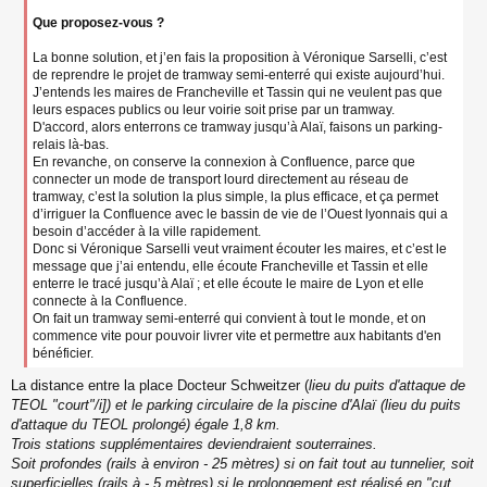
Que proposez-vous ?
La bonne solution, et j’en fais la proposition à Véronique Sarselli, c’est
de reprendre le projet de tramway semi-enterré qui existe aujourd’hui.
J’entends les maires de Francheville et Tassin qui ne veulent pas que
leurs espaces publics ou leur voirie soit prise par un tramway.
D'accord, alors enterrons ce tramway jusqu’à Alaï, faisons un parking-
relais là-bas.
En revanche, on conserve la connexion à Confluence, parce que
connecter un mode de transport lourd directement au réseau de
tramway, c’est la solution la plus simple, la plus efficace, et ça permet
d’irriguer la Confluence avec le bassin de vie de l’Ouest lyonnais qui a
besoin d’accéder à la ville rapidement.
Donc si Véronique Sarselli veut vraiment écouter les maires, et c’est le
message que j’ai entendu, elle écoute Francheville et Tassin et elle
enterre le tracé jusqu’à Alaï ; et elle écoute le maire de Lyon et elle
connecte à la Confluence.
On fait un tramway semi-enterré qui convient à tout le monde, et on
commence vite pour pouvoir livrer vite et permettre aux habitants d'en
bénéficier.
La distance entre la place Docteur Schweitzer (
lieu du puits d'attaque de
TEOL "court"/i]) et le parking circulaire de la piscine d'Alaï (
lieu du puits
d'attaque du TEOL prolongé
) égale 1,8 km.
Trois stations supplémentaires deviendraient souterraines.
Soit profondes (rails à environ - 25 mètres) si on fait tout au tunnelier, soit
superficielles (rails à - 5 mètres) si le prolongement est réalisé en "cut