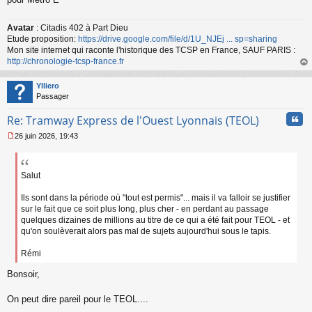
u
Avatar
: Citadis 402 à Part Dieu
Etude proposition:
https://drive.google.com/file/d/1U_NJEj ... sp=sharing
Mon site internet qui raconte l'historique des TCSP en France, SAUF PARIS :
http://chronologie-tcsp-france.fr
au
t
Ylliero
Passager
Cita
Re: Tramway Express de l'Ouest Lyonnais (TEOL)
26 juin 2026, 19:43
M
e
s
s
Salut
a
g
Ils sont dans la période où "tout est permis"... mais il va falloir se justifier
e
sur le fait que ce soit plus long, plus cher - en perdant au passage
n
quelques dizaines de millions au titre de ce qui a été fait pour TEOL - et
o
qu'on soulèverait alors pas mal de sujets aujourd'hui sous le tapis.
n
l
Rémi
u
Bonsoir,
On peut dire pareil pour le TEOL....