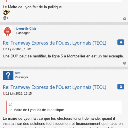
Le Maire de Lyon fait de la politique
@+
au
t
Lyon-St-Clair
Passager
Cita
Re: Tramway Express de l'Ouest Lyonnais (TEOL)
11 juin 2026, 13:01
M
Une DUP peut se modifier, la ligne 5 à Montpellier en est un bel exemple.
e
s
s
au
a
t
nim
g
Passager
e
n
Cita
Re: Tramway Express de l'Ouest Lyonnais (TEOL)
o
n
11 juin 2026, 13:15
l
M
u
e
s
s
Le Maire de Lyon fait de la politique
a
Le maire de Lyon fait ce que les électeurs lui ont demandé, quand il
g
e
insistait sur des solutions techniquement et financièrement optimales on
n