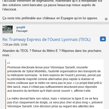
l’accusait vertement de dogmatisme, maintenant qu’il a rétropédalé sur
o
des solutions semi-bancales ça passe beaucoup mieux auprès de
n
l’électorat.
l
u
Ça reste très préférable aux châteaux en Espagne qu’on lui oppose.
au
t
greg59
Passager
Cita
Re: Tramway Express de l'Ouest Lyonnais (TEOL)
26 juin 2026, 13:56
M
Abandon du TEOL ? Retour du Métro E ? Réponse dans les prochains
e
s
mois :
s
a
g
Promesse électorale tenue pour Véronique Sarselli, nouvelle
e
présidente de Sytral Mobilités, l'autorité organisatrice des transports de
n
la métropole lyonnaise : le tram express de l'ouest Lyonnais, pensé par
o
la précédente majorité comme alternative plus rapide à réaliser et
n
moins coûteuse que le métro ne verra pas le jour. « Le projet était prêt à
l
être lancé, mais il n'était pas suffisamment structurant pour répondre
u
aux besoins du territoire qu'il était censé couvrir », affirme-t-elle.
Le métro devrait faire son retour, mais « relancer la ligne E ne se fera
pas d'un claquement de doigts, ce sera plus cher et plus long », prévient
Véronique Sarselli. Une décision prise au regard des attentes des