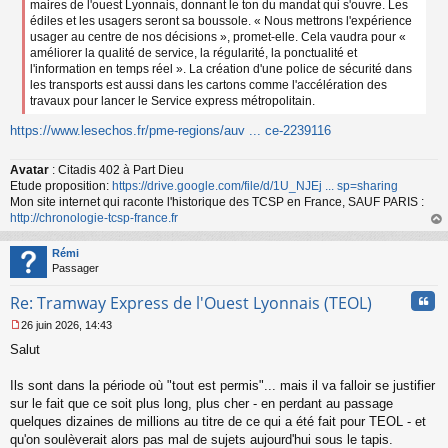
maires de l'ouest Lyonnais, donnant le ton du mandat qui s'ouvre. Les
édiles et les usagers seront sa boussole. « Nous mettrons l'expérience
usager au centre de nos décisions », promet-elle. Cela vaudra pour «
améliorer la qualité de service, la régularité, la ponctualité et
l'information en temps réel ». La création d'une police de sécurité dans
les transports est aussi dans les cartons comme l'accélération des
travaux pour lancer le Service express métropolitain.
https://www.lesechos.fr/pme-regions/auv ... ce-2239116
Avatar
: Citadis 402 à Part Dieu
Etude proposition:
https://drive.google.com/file/d/1U_NJEj ... sp=sharing
Mon site internet qui raconte l'historique des TCSP en France, SAUF PARIS :
http://chronologie-tcsp-france.fr
au
t
Rémi
Passager
Cita
Re: Tramway Express de l'Ouest Lyonnais (TEOL)
26 juin 2026, 14:43
M
Salut
e
s
s
Ils sont dans la période où "tout est permis"... mais il va falloir se justifier
a
sur le fait que ce soit plus long, plus cher - en perdant au passage
g
quelques dizaines de millions au titre de ce qui a été fait pour TEOL - et
e
qu'on soulèverait alors pas mal de sujets aujourd'hui sous le tapis.
n