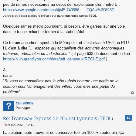
a
peu de rames nécessaires au début de l'exploitation d'un métro E :
g
https://www.google.com/maps/@45.749986, ... FQAw%3D%3D
e
n
Je crois qu'il était d'ailleurs prévu pour garer quelques rames TEOL
o
n
Quelques rames métro pourraient, si besoin, être garées sur une voie
l
dans le tunnel reliant le terrain à la station Alaï.
u
Ce terrain appartient sjmsb à la Métropole; et il est classé UEi2 au PLU-
H, c'est à dire "...
espaces qui accueillent des activités économiques,
tertiaires, artisanales ou industrielles
." (cf page 633 du document en lien :
https://pluh.grandlyon.com/data/pdf_generaux/REGLE.pdf
)
A+
nanar
"
Si vous ne considérez pas le vélo urbain comme une partie de la
solution pour l'aménagement des villes, vous êtes une partie du
problème
"
au
t
Chris69002
Passager
Cita
Re: Tramway Express de l'Ouest Lyonnais (TEOL)
09 mai 2026, 12:42
M
La solution toute trouvé et de conserver teol en 100 % souterrain. Ça
e