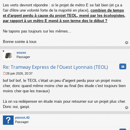
Les verts devront répondre : si le projet de métro E se fait bien (et ça a
l'air d'être une volonté forte de la majorité en place),
combien de temps
et d'argent perdu à cause du projet TEOL, mené par les écologistes,
par rapport à un métro E mené à son terme des le début ?
Ne tapons pas toujours sur les mêmes...
Bonne soirée à tous
au
t
xouxo
Passager
Cita
Re: Tramway Express de l'Ouest Lyonnais (TEOL)
26 juin 2026, 20:37
M
bof bof bof, le TEOL c'était un peu d''argent perdu pour un projet moins
e
s
cher, donc quand même moins cher au final (les étude c'est toujours bien
s
moins cher que les travaux)
a
g
Là on va redépenser en étude mais pour retourner sur un projet plus cher.
e
Donc oui, gaspi.
n
o
au
n
t
pierrot.42
l
Passager
u