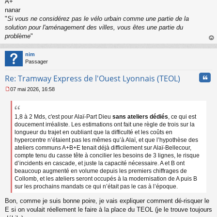
A+
nanar
"
Si vous ne considérez pas le vélo urbain comme une partie de la
solution pour l'aménagement des villes, vous êtes une partie du
problème
"
au
t
nim
Passager
Cita
Re: Tramway Express de l'Ouest Lyonnais (TEOL)
07 mai 2026, 16:58
M
e
s
s
1,8 à 2 Mds, c'est pour Alaï-Part Dieu
sans ateliers dédiés
, ce qui est
a
doucement irréaliste. Les estimations ont fait une règle de trois sur la
g
longueur du trajet en oubliant que la difficulté et les coûts en
e
hypercentre n’étaient pas les mêmes qu’à Alaï, et que l’hypothèse des
n
ateliers communs A+B+E tenait déjà difficilement sur Alaï-Bellecour,
o
compte tenu du casse tête à concilier les besoins de 3 lignes, le risque
n
d’incidents en cascade, et juste la capacité nécessaire. A et B ont
l
beaucoup augmenté en volume depuis les premiers chiffrages de
u
Collomb, et les ateliers seront occupés à la modernisation de A puis B
sur les prochains mandats ce qui n’était pas le cas à l’époque.
Bon, comme je suis bonne poire, je vais expliquer comment dé-risquer le
E si on voulait réellement le faire à la place du TEOL (je le trouve toujours