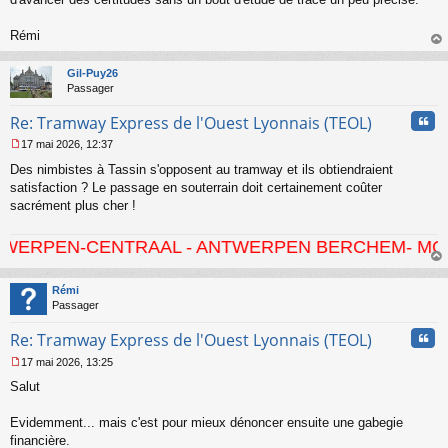
l
u
Rémi
au
t
Gil-Puy26
Passager
Cita
Re: Tramway Express de l'Ouest Lyonnais (TEOL)
17 mai 2026, 12:37
M
Des nimbistes à Tassin s'opposent au tramway et ils obtiendraient
e
s
satisfaction ? Le passage en souterrain doit certainement coûter
s
sacrément plus cher !
a
g
CENTRAAL - ANTWERPEN BERCHEM- MORTSEL - HO
e
n
au
o
t
Rémi
n
Passager
l
u
Cita
Re: Tramway Express de l'Ouest Lyonnais (TEOL)
17 mai 2026, 13:25
M
Salut
e
s
s
Evidemment... mais c'est pour mieux dénoncer ensuite une gabegie
a
financière.
g