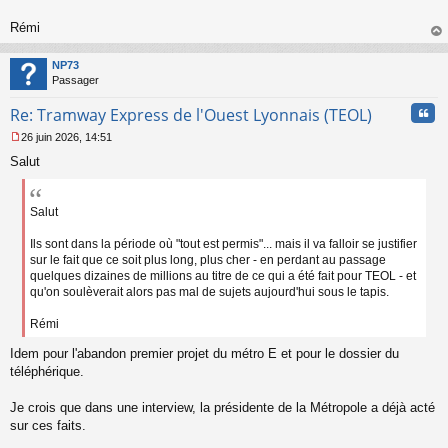
o
n
Rémi
l
au
u
t
NP73
Passager
Cita
Re: Tramway Express de l'Ouest Lyonnais (TEOL)
26 juin 2026, 14:51
M
Salut
e
s
s
a
Salut
g
e
Ils sont dans la période où "tout est permis"... mais il va falloir se justifier
n
sur le fait que ce soit plus long, plus cher - en perdant au passage
o
quelques dizaines de millions au titre de ce qui a été fait pour TEOL - et
n
qu'on soulèverait alors pas mal de sujets aujourd'hui sous le tapis.
l
u
Rémi
Idem pour l'abandon premier projet du métro E et pour le dossier du
téléphérique.
Je crois que dans une interview, la présidente de la Métropole a déjà acté
sur ces faits.