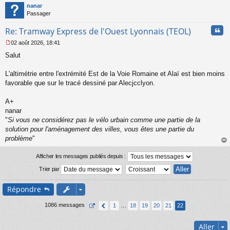
t
nanar
g
Passager
e
n
Cita
Re: Tramway Express de l'Ouest Lyonnais (TEOL)
o
n
02 août 2026, 18:41
l
M
u
Salut
e
s
s
L'altimétrie entre l'extrémité Est de la Voie Romaine et Alaï est bien moins
a
favorable que sur le tracé dessiné par Alecjcclyon.
g
e
A+
n
o
nanar
n
"
Si vous ne considérez pas le vélo urbain comme une partie de la
l
solution pour l'aménagement des villes, vous êtes une partie du
u
problème
"
au
t
Afficher les messages publiés depuis :
Trier par
Répondre
1086 messages
1
…
18
19
20
21
22
Aller