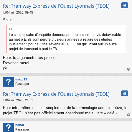
n
Cita
l
Re: Tramway Express de l'Ouest Lyonnais (TEOL)
u
04 juin 2026, 09:45
M
Salut
e
s
s
a
Le commissaire d'enquête donnera probablement un avis défavorable
g
au métro E, ils vont perdre plusieurs années à refaire des études
e
inutilement, pour au final revenir au TEOL, vu qu'il n'ont aucun autre
n
projet de transport à part le T8.
o
n
Peux tu argumenter tes propos.
l
D'avance merci.
u
@+
au
t
maxc19
Passager
Cita
Re: Tramway Express de l'Ouest Lyonnais (TEOL)
04 juin 2026, 21:51
M
Pour info, même si c’est simplement de la terminologie administrative, le
e
s
projet TEOL n’est pas officiellement abandonné mais juste « gelé ».
s
au
a
t
nanar
g
Passager
e