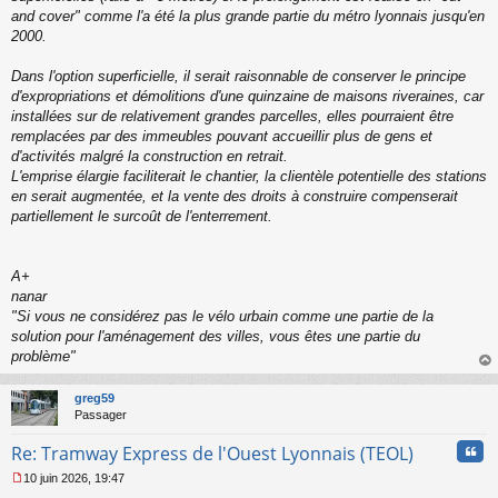
and cover" comme l'a été la plus grande partie du métro lyonnais jusqu'en
2000.
Dans l'option superficielle, il serait raisonnable de conserver le principe
d'expropriations et démolitions d'une quinzaine de maisons riveraines, car
installées sur de relativement grandes parcelles, elles pourraient être
remplacées par des immeubles pouvant accueillir plus de gens et
d'activités malgré la construction en retrait.
L'emprise élargie faciliterait le chantier, la clientèle potentielle des stations
en serait augmentée, et la vente des droits à construire compenserait
partiellement le surcoût de l'enterrement.
A+
nanar
"
Si vous ne considérez pas le vélo urbain comme une partie de la
solution pour l'aménagement des villes, vous êtes une partie du
problème
"
au
t
greg59
Passager
Cita
Re: Tramway Express de l'Ouest Lyonnais (TEOL)
10 juin 2026, 19:47
M