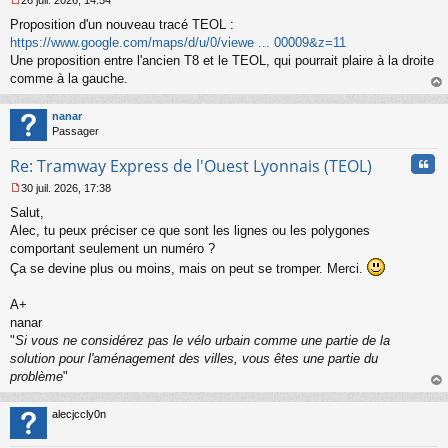
26 juil. 2026, 14:54
l
M
u
Proposition d'un nouveau tracé TEOL :
e
s
https://www.google.com/maps/d/u/0/viewe ... 00009&z=11
s
Une proposition entre l'ancien T8 et le TEOL, qui pourrait plaire à la droite
a
comme à la gauche.
g
au
e
t
n
nanar
o
Passager
n
Cita
l
Re: Tramway Express de l'Ouest Lyonnais (TEOL)
u
30 juil. 2026, 17:38
M
Salut,
e
s
Alec, tu peux préciser ce que sont les lignes ou les polygones
s
comportant seulement un numéro ?
a
Ça se devine plus ou moins, mais on peut se tromper. Merci.
g
e
A+
n
o
nanar
n
"
Si vous ne considérez pas le vélo urbain comme une partie de la
l
solution pour l'aménagement des villes, vous êtes une partie du
u
problème
"
au
t
alecjccly0n