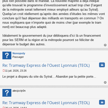
plus loin possible dans le mandat. La nouvelle majorité a déjà indiqué
o
qu’elle trouvait le programme d’investissement actuel trop cher (l’argent
n
de la métropole serait tellement mieux employé ailleurs qu’au Sytral).
l
Quelqu’un croit réellement qu’après des années d’études les mêmes vont
u
conclure qu’il faut dépenser des milliards en transports en commun ? On
nous expliquera que n’importe quoi de moins cher (par exemple le tram
nord) est beaucoup plus adapté.
Idéalement le gouvernement du jour débloquera d’ici là un financement
pour les SERM et la région et la métropole pourront se féliciter de
dépenser le budget des autres.
au
t
Nonopoly
Passager
Cita
Re: Tramway Express de l'Ouest Lyonnais (TEOL)
11 juil. 2026, 23:26
M
Le projet a disparu du site du Sytral... Abandon par la petite porte...
e
s
s
au
a
t
alecjccly0n
g
e
n
Cita
Re: Tramway Express de l'Ouest Lyonnais (TEOL)
o
n