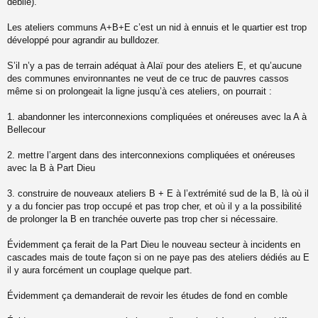
débile).
Les ateliers communs A+B+E c’est un nid à ennuis et le quartier est trop
développé pour agrandir au bulldozer.
S’il n’y a pas de terrain adéquat à Alaï pour des ateliers E, et qu’aucune
des communes environnantes ne veut de ce truc de pauvres cassos
même si on prolongeait la ligne jusqu’à ces ateliers, on pourrait :
1. abandonner les interconnexions compliquées et onéreuses avec la A à
Bellecour
2. mettre l’argent dans des interconnexions compliquées et onéreuses
avec la B à Part Dieu
3. construire de nouveaux ateliers B + E à l’extrémité sud de la B, là où il
y a du foncier pas trop occupé et pas trop cher, et où il y a la possibilité
de prolonger la B en tranchée ouverte pas trop cher si nécessaire.
Évidemment ça ferait de la Part Dieu le nouveau secteur à incidents en
cascades mais de toute façon si on ne paye pas des ateliers dédiés au E
il y aura forcément un couplage quelque part.
Évidemment ça demanderait de revoir les études de fond en comble