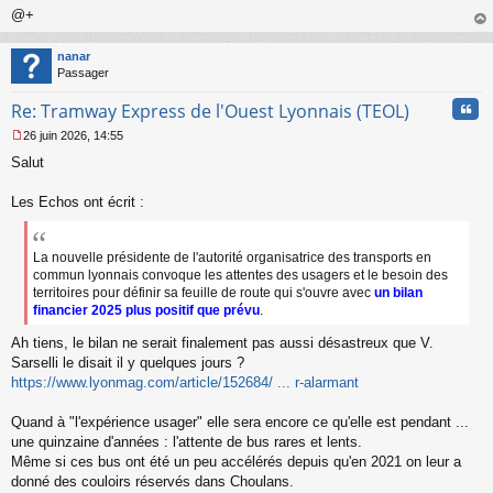
@+
au
t
nanar
Passager
Cita
Re: Tramway Express de l'Ouest Lyonnais (TEOL)
26 juin 2026, 14:55
M
Salut
e
s
s
Les Echos ont écrit :
a
g
e
La nouvelle présidente de l'autorité organisatrice des transports en
n
commun lyonnais convoque les attentes des usagers et le besoin des
o
territoires pour définir sa feuille de route qui s'ouvre avec
un bilan
n
financier 2025 plus positif que prévu
.
l
u
Ah tiens, le bilan ne serait finalement pas aussi désastreux que V.
Sarselli le disait il y quelques jours ?
https://www.lyonmag.com/article/152684/ ... r-alarmant
Quand à "l'expérience usager" elle sera encore ce qu'elle est pendant ...
une quinzaine d'années : l'attente de bus rares et lents.
Même si ces bus ont été un peu accélérés depuis qu'en 2021 on leur a
donné des couloirs réservés dans Choulans.