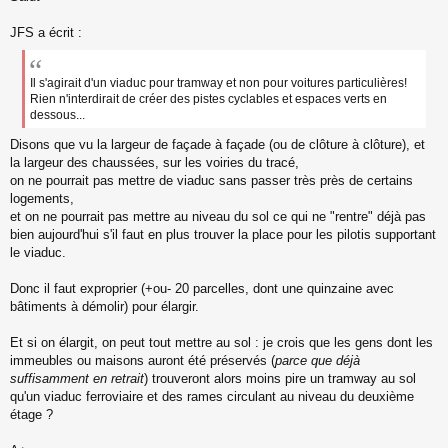
s
s
JFS a écrit :
a
g
e
Il s'agirait d'un viaduc pour tramway et non pour voitures particulières!
n
Rien n'interdirait de créer des pistes cyclables et espaces verts en
o
dessous...
n
l
Disons que vu la largeur de façade à façade (ou de clôture à clôture), et
u
la largeur des chaussées, sur les voiries du tracé,
on ne pourrait pas mettre de viaduc sans passer très près de certains
logements,
et on ne pourrait pas mettre au niveau du sol ce qui ne "rentre" déjà pas
bien aujourd'hui s'il faut en plus trouver la place pour les pilotis supportant
le viaduc.
Donc il faut exproprier (+ou- 20 parcelles, dont une quinzaine avec
bâtiments à démolir) pour élargir.
Et si on élargit, on peut tout mettre au sol : je crois que les gens dont les
immeubles ou maisons auront été préservés (
parce que déjà
suffisamment en retrait
) trouveront alors moins pire un tramway au sol
qu'un viaduc ferroviaire et des rames circulant au niveau du deuxième
étage ?