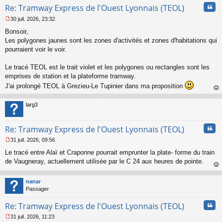
Cita
Re: Tramway Express de l'Ouest Lyonnais (TEOL)
30 juil. 2026, 23:32
M
Bonsoir,
e
s
Les polygones jaunes sont les zones d'activités et zones d'habitations qui
s
pourraient voir le voir.
a
g
Le tracé TEOL est le trait violet et les polygones ou rectangles sont les
e
emprises de station et la plateforme tramway.
n
o
J'ai prolongé TEOL à Grezieu-Le Tupinier dans ma proposition
n
au
l
t
larg3
u
Cita
Re: Tramway Express de l'Ouest Lyonnais (TEOL)
31 juil. 2026, 09:56
M
Le tracé entre Alaï et Craponne pourrait emprunter la plate- forme du train
e
s
de Vaugneray, actuellement utilisée par le C 24 aux heures de pointe.
s
au
a
t
nanar
g
Passager
e
n
Cita
Re: Tramway Express de l'Ouest Lyonnais (TEOL)
o
n
31 juil. 2026, 11:23
l