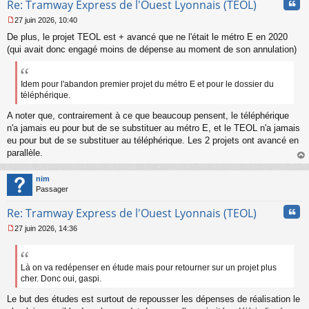
Cita
Re: Tramway Express de l'Ouest Lyonnais (TEOL)
27 juin 2026, 10:40
M
De plus, le projet TEOL est + avancé que ne l'était le métro E en 2020
e
s
(qui avait donc engagé moins de dépense au moment de son annulation)
s
a
g
Idem pour l'abandon premier projet du métro E et pour le dossier du
e
téléphérique.
n
o
A noter que, contrairement à ce que beaucoup pensent, le téléphérique
n
n'a jamais eu pour but de se substituer au métro E, et le TEOL n'a jamais
l
eu pour but de se substituer au téléphérique. Les 2 projets ont avancé en
u
parallèle.
au
t
nim
Passager
Cita
Re: Tramway Express de l'Ouest Lyonnais (TEOL)
27 juin 2026, 14:36
M
e
s
s
Là on va redépenser en étude mais pour retourner sur un projet plus
a
cher. Donc oui, gaspi.
g
e
Le but des études est surtout de repousser les dépenses de réalisation le
n