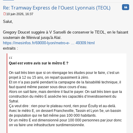
n
Cita
Re: Tramway Express de l'Ouest Lyonnais (TEOL)
o
n
10 juin 2026, 16:37
l
M
u
Salut,
e
s
s
Gregory Doucet suggère à V Sarselli de conserver le TEOL, en le faisant
a
souterrain de Ménival jusqu'à Alaï.
g
https://mesinfos.fr/69000-lyon/metro-e- ... 49309.html
e
extraits :
n
o
n
l
Quel est votre avis sur le métro E ?
u
On sait très bien que si on réengage les études pour le faire, c’est un
projet à 12 ou 15 ans, on repart quasiment à zéro.
Et on n’a pas parlé pendant la campagne de la faisabilité technique, il
faut quand même passer sous deux cours d’eau.
Alors on sait faire, mais derrière il faut le payer. On sait très bien que la
construction du métro E assèche les capacités d’investissement du
Sytral.
Ça veut dire : rien pour le plateau nord, rien pour Écully et au-delà.
Avec le métro E, on dessert Francheville, Tassin et Lyon 5e, un bassin
de population qui ne fait même pas 100 000 habitants.
Or un métro E est dimensionné pour 100 000 personnes par jour donc
on va faire une infrastructure surdimensionnée.