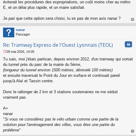
s
éviterait les procédures des expropriations, un coût moins cher au métro
s
E, et un délai plus rapide, et un maire satisfait.
a
g
Je pari que cette option sera choisi, tu es pas de mon avis nanar ?
e
au
n
t
o
nanar
n
Passager
l
u
Cita
Re: Tramway Express de l'Ouest Lyonnais (TEOL)
09 mai 2026, 14:05
M
Tu sais, moi j'étais partisan, depuis environ 2012, d'un tramway qui sortait
e
s
du tunnel près du parc de la mairie du 5ème,
s
(longueur du tunnel environ 1500 mètres, dénivelé 100 mètres)
a
et ensuite traversait le Point du Jour en surface et continuait pareil
g
jusqu'à Alaï et Tassin centre.
e
n
o
Donc le rallonger de 2 km et 3 stations souterraines ne me séduit
n
vraiment pas.
l
u
A+
nanar
"
Si vous ne considérez pas le vélo urbain comme une partie de la
solution pour l'aménagement des villes, vous êtes une partie du
problème
"
au