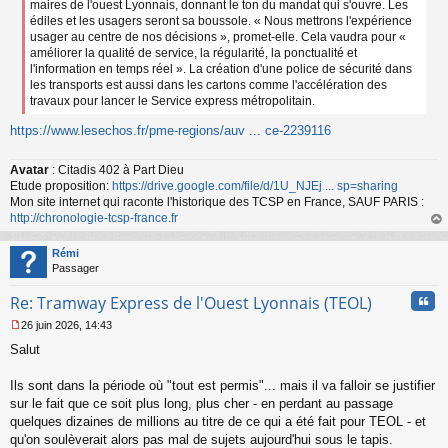
maires de l'ouest Lyonnais, donnant le ton du mandat qui s'ouvre. Les
édiles et les usagers seront sa boussole. « Nous mettrons l'expérience
usager au centre de nos décisions », promet-elle. Cela vaudra pour «
améliorer la qualité de service, la régularité, la ponctualité et
l'information en temps réel ». La création d'une police de sécurité dans
les transports est aussi dans les cartons comme l'accélération des
travaux pour lancer le Service express métropolitain.
https://www.lesechos.fr/pme-regions/auv ... ce-2239116
Avatar
: Citadis 402 à Part Dieu
Etude proposition:
https://drive.google.com/file/d/1U_NJEj ... sp=sharing
Mon site internet qui raconte l'historique des TCSP en France, SAUF PARIS :
http://chronologie-tcsp-france.fr
au
t
Rémi
Passager
Cita
Re: Tramway Express de l'Ouest Lyonnais (TEOL)
26 juin 2026, 14:43
M
Salut
e
s
s
Ils sont dans la période où "tout est permis"... mais il va falloir se justifier
a
sur le fait que ce soit plus long, plus cher - en perdant au passage
g
quelques dizaines de millions au titre de ce qui a été fait pour TEOL - et
e
qu'on soulèverait alors pas mal de sujets aujourd'hui sous le tapis.
n