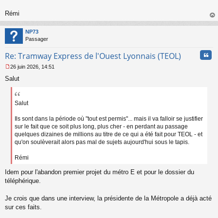
o
n
Rémi
l
au
u
t
NP73
Passager
Cita
Re: Tramway Express de l'Ouest Lyonnais (TEOL)
26 juin 2026, 14:51
M
Salut
e
s
s
a
Salut
g
e
Ils sont dans la période où "tout est permis"... mais il va falloir se justifier
n
sur le fait que ce soit plus long, plus cher - en perdant au passage
o
quelques dizaines de millions au titre de ce qui a été fait pour TEOL - et
n
qu'on soulèverait alors pas mal de sujets aujourd'hui sous le tapis.
l
u
Rémi
Idem pour l'abandon premier projet du métro E et pour le dossier du
téléphérique.
Je crois que dans une interview, la présidente de la Métropole a déjà acté
sur ces faits.