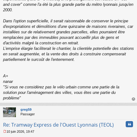
and cover" comme l'a été la plus grande partie du métro lyonnais jusqu'en
2000.
Dans l'option superficielle, il serait raisonnable de conserver le principe
d'expropriations et démolitions d'une quinzaine de maisons riveraines, car
installées sur de relativement grandes parcelles, elles pourraient être
remplacées par des immeubles pouvant accueillir plus de gens et
d'activités malgré la construction en retrait.
L'emprise élargie faciliterait le chantier, la clientèle potentielle des stations
en serait augmentée, et la vente des droits à construire compenserait
partiellement le surcoût de l'enterrement.
A+
nanar
"
Si vous ne considérez pas le vélo urbain comme une partie de la
solution pour l'aménagement des villes, vous êtes une partie du
problème
"
au
t
greg59
Passager
Cita
Re: Tramway Express de l'Ouest Lyonnais (TEOL)
10 juin 2026, 19:47
M