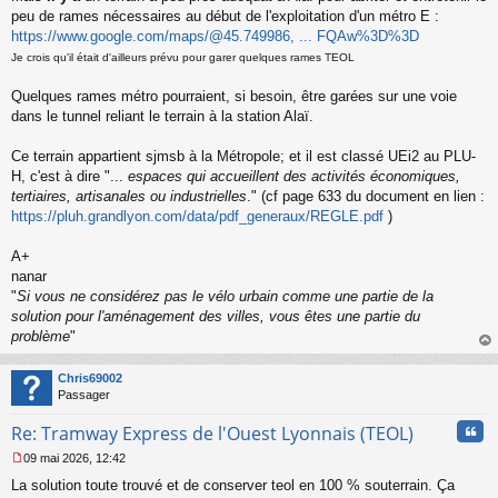
a
peu de rames nécessaires au début de l'exploitation d'un métro E :
g
https://www.google.com/maps/@45.749986, ... FQAw%3D%3D
e
n
Je crois qu'il était d'ailleurs prévu pour garer quelques rames TEOL
o
n
Quelques rames métro pourraient, si besoin, être garées sur une voie
l
dans le tunnel reliant le terrain à la station Alaï.
u
Ce terrain appartient sjmsb à la Métropole; et il est classé UEi2 au PLU-
H, c'est à dire "...
espaces qui accueillent des activités économiques,
tertiaires, artisanales ou industrielles
." (cf page 633 du document en lien :
https://pluh.grandlyon.com/data/pdf_generaux/REGLE.pdf
)
A+
nanar
"
Si vous ne considérez pas le vélo urbain comme une partie de la
solution pour l'aménagement des villes, vous êtes une partie du
problème
"
au
t
Chris69002
Passager
Cita
Re: Tramway Express de l'Ouest Lyonnais (TEOL)
09 mai 2026, 12:42
M
La solution toute trouvé et de conserver teol en 100 % souterrain. Ça
e