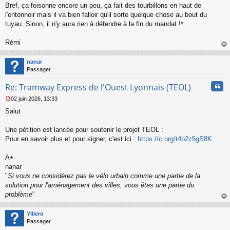
Bref, ça foisonne encore un peu, ça fait des tourbillons en haut de
e
l'entonnoir mais il va bien falloir qu'il sorte quelque chose au bout du
n
o
tuyau. Sinon, il n'y aura rien à défendre à la fin du mandat !*
n
l
Rémi
u
au
t
nanar
Passager
Cita
Re: Tramway Express de l'Ouest Lyonnais (TEOL)
02 juin 2026, 13:33
M
Salut
e
s
s
Une pétition est lancée pour soutenir le projet TEOL :
a
Pour en savoir plus et pour signer, c'est ici :
https://c.org/t4b2z5gS8K
g
e
A+
n
o
nanar
n
"
Si vous ne considérez pas le vélo urbain comme une partie de la
l
solution pour l'aménagement des villes, vous êtes une partie du
u
problème
"
au
t
Ylliero
Passager