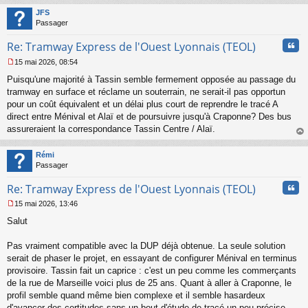
t
JFS
Passager
Cita
Re: Tramway Express de l'Ouest Lyonnais (TEOL)
15 mai 2026, 08:54
M
Puisqu'une majorité à Tassin semble fermement opposée au passage du
e
s
tramway en surface et réclame un souterrain, ne serait-il pas opportun
s
pour un coût équivalent et un délai plus court de reprendre le tracé A
a
direct entre Ménival et Alaï et de poursuivre jusqu'à Craponne? Des bus
g
assureraient la correspondance Tassin Centre / Alaï.
e
au
n
t
o
Rémi
n
Passager
l
u
Cita
Re: Tramway Express de l'Ouest Lyonnais (TEOL)
15 mai 2026, 13:46
M
Salut
e
s
s
Pas vraiment compatible avec la DUP déjà obtenue. La seule solution
a
serait de phaser le projet, en essayant de configurer Ménival en terminus
g
provisoire. Tassin fait un caprice : c'est un peu comme les commerçants
e
de la rue de Marseille voici plus de 25 ans. Quant à aller à Craponne, le
n
o
profil semble quand même bien complexe et il semble hasardeux
n
d'avancer des certitudes sans un bout d'étude de tracé un peu précise.