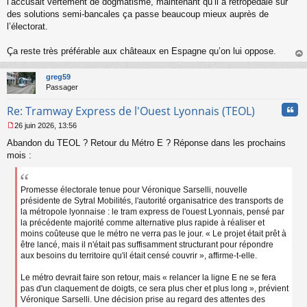
l’accusait vertement de dogmatisme, maintenant qu’il a rétropédalé sur
o
des solutions semi-bancales ça passe beaucoup mieux auprès de
n
l’électorat.
l
u
Ça reste très préférable aux châteaux en Espagne qu’on lui oppose.
au
t
greg59
Passager
Cita
Re: Tramway Express de l'Ouest Lyonnais (TEOL)
26 juin 2026, 13:56
M
Abandon du TEOL ? Retour du Métro E ? Réponse dans les prochains
e
s
mois :
s
a
g
Promesse électorale tenue pour Véronique Sarselli, nouvelle
e
présidente de Sytral Mobilités, l'autorité organisatrice des transports de
n
la métropole lyonnaise : le tram express de l'ouest Lyonnais, pensé par
o
la précédente majorité comme alternative plus rapide à réaliser et
n
moins coûteuse que le métro ne verra pas le jour. « Le projet était prêt à
l
être lancé, mais il n'était pas suffisamment structurant pour répondre
u
aux besoins du territoire qu'il était censé couvrir », affirme-t-elle.
Le métro devrait faire son retour, mais « relancer la ligne E ne se fera
pas d'un claquement de doigts, ce sera plus cher et plus long », prévient
Véronique Sarselli. Une décision prise au regard des attentes des