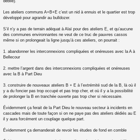
débile).
Les ateliers communs A+B+E c’est un nid à ennuis et le quartier est trop
développé pour agrandir au bulldozer.
S’il n’y a pas de terrain adéquat à Alaï pour des ateliers E, et qu’aucune
des communes environnantes ne veut de ce truc de pauvres cassos
même si on prolongeait la ligne jusqu’à ces ateliers, on pourrait :
1. abandonner les interconnexions compliquées et onéreuses avec la A à
Bellecour
2. mettre l’argent dans des interconnexions compliquées et onéreuses
avec la B à Part Dieu
3. construire de nouveaux ateliers B + E à l’extrémité sud de la B, là où il
y a du foncier pas trop occupé et pas trop cher, et où il y a la possibilité
de prolonger la B en tranchée ouverte pas trop cher si nécessaire.
Évidemment ça ferait de la Part Dieu le nouveau secteur à incidents en
cascades mais de toute façon si on ne paye pas des ateliers dédiés au E
il y aura forcément un couplage quelque part.
Évidemment ça demanderait de revoir les études de fond en comble