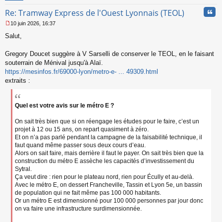
n
Cita
Re: Tramway Express de l'Ouest Lyonnais (TEOL)
o
n
10 juin 2026, 16:37
l
M
u
Salut,
e
s
s
Gregory Doucet suggère à V Sarselli de conserver le TEOL, en le faisant
a
souterrain de Ménival jusqu'à Alaï.
g
https://mesinfos.fr/69000-lyon/metro-e- ... 49309.html
e
extraits :
n
o
n
l
Quel est votre avis sur le métro E ?
u
On sait très bien que si on réengage les études pour le faire, c’est un
projet à 12 ou 15 ans, on repart quasiment à zéro.
Et on n’a pas parlé pendant la campagne de la faisabilité technique, il
faut quand même passer sous deux cours d’eau.
Alors on sait faire, mais derrière il faut le payer. On sait très bien que la
construction du métro E assèche les capacités d’investissement du
Sytral.
Ça veut dire : rien pour le plateau nord, rien pour Écully et au-delà.
Avec le métro E, on dessert Francheville, Tassin et Lyon 5e, un bassin
de population qui ne fait même pas 100 000 habitants.
Or un métro E est dimensionné pour 100 000 personnes par jour donc
on va faire une infrastructure surdimensionnée.