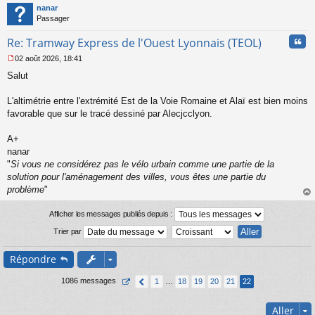
t
nanar
g
Passager
e
n
Cita
Re: Tramway Express de l'Ouest Lyonnais (TEOL)
o
n
02 août 2026, 18:41
l
M
u
Salut
e
s
s
L'altimétrie entre l'extrémité Est de la Voie Romaine et Alaï est bien moins
a
favorable que sur le tracé dessiné par Alecjcclyon.
g
e
A+
n
o
nanar
n
"
Si vous ne considérez pas le vélo urbain comme une partie de la
l
solution pour l'aménagement des villes, vous êtes une partie du
u
problème
"
au
t
Afficher les messages publiés depuis :
Trier par
Répondre
1086 messages
1
…
18
19
20
21
22
Aller