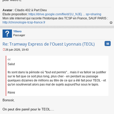
u
Avatar
: Citadis 402 à Part Dieu
Etude proposition:
https://drive.google.com/file/d/1U_NJEj ... sp=sharing
Mon site internet qui raconte l'historique des TCSP en France, SAUF PARIS :
http://chronologie-tcsp-france.fr
au
t
Ylliero
Passager
Cita
Re: Tramway Express de l'Ouest Lyonnais (TEOL)
26 juin 2026, 19:43
M
e
s
s
Salut
a
g
Ils sont dans la période où "tout est permis"... mais il va falloir se justifier
e
sur le fait que ce soit plus long, plus cher - en perdant au passage
n
quelques dizaines de millions au titre de ce qui a été fait pour TEOL - et
o
qu'on soulèverait alors pas mal de sujets aujourd'hui sous le tapis.
n
l
Rémi
u
Bonsoir,
On peut dire pareil pour le TEOL....