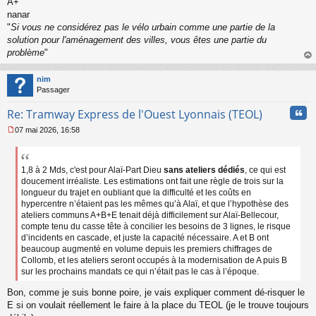
A+
nanar
"
Si vous ne considérez pas le vélo urbain comme une partie de la
solution pour l'aménagement des villes, vous êtes une partie du
problème
"
au
t
nim
Passager
Cita
Re: Tramway Express de l'Ouest Lyonnais (TEOL)
07 mai 2026, 16:58
M
e
s
s
1,8 à 2 Mds, c'est pour Alaï-Part Dieu
sans ateliers dédiés
, ce qui est
a
doucement irréaliste. Les estimations ont fait une règle de trois sur la
g
longueur du trajet en oubliant que la difficulté et les coûts en
e
hypercentre n’étaient pas les mêmes qu’à Alaï, et que l’hypothèse des
n
ateliers communs A+B+E tenait déjà difficilement sur Alaï-Bellecour,
o
compte tenu du casse tête à concilier les besoins de 3 lignes, le risque
n
d’incidents en cascade, et juste la capacité nécessaire. A et B ont
l
beaucoup augmenté en volume depuis les premiers chiffrages de
u
Collomb, et les ateliers seront occupés à la modernisation de A puis B
sur les prochains mandats ce qui n’était pas le cas à l’époque.
Bon, comme je suis bonne poire, je vais expliquer comment dé-risquer le
E si on voulait réellement le faire à la place du TEOL (je le trouve toujours