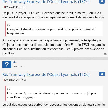
Cita
Re: Tramway Express de l'Ouest Lyonnais (TEOL)
27 juin 2026, 10:40
M
De plus, le projet TEOL est + avancé que ne l'était le métro E en 2020
e
s
(qui avait donc engagé moins de dépense au moment de son annulation)
s
a
g
Idem pour l'abandon premier projet du métro E et pour le dossier du
e
téléphérique.
n
o
A noter que, contrairement à ce que beaucoup pensent, le téléphérique
n
n'a jamais eu pour but de se substituer au métro E, et le TEOL n'a jamais
l
eu pour but de se substituer au téléphérique. Les 2 projets ont avancé en
u
parallèle.
au
t
nim
Passager
Cita
Re: Tramway Express de l'Ouest Lyonnais (TEOL)
27 juin 2026, 14:36
M
e
s
s
Là on va redépenser en étude mais pour retourner sur un projet plus
a
cher. Donc oui, gaspi.
g
e
Le but des études est surtout de repousser les dépenses de réalisation le
n