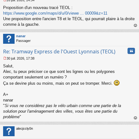
26 juil. 2026, 14:54
l
M
u
Proposition d'un nouveau tracé TEOL :
e
s
https://www.google.com/maps/d/u/0/viewe ... 00009&z=11
s
Une proposition entre l'ancien T8 et le TEOL, qui pourrait plaire à la droite
a
comme à la gauche.
g
au
e
t
n
nanar
o
Passager
n
Cita
l
Re: Tramway Express de l'Ouest Lyonnais (TEOL)
u
30 juil. 2026, 17:38
M
Salut,
e
s
Alec, tu peux préciser ce que sont les lignes ou les polygones
s
comportant seulement un numéro ?
a
Ça se devine plus ou moins, mais on peut se tromper. Merci.
g
e
A+
n
o
nanar
n
"
Si vous ne considérez pas le vélo urbain comme une partie de la
l
solution pour l'aménagement des villes, vous êtes une partie du
u
problème
"
au
t
alecjccly0n