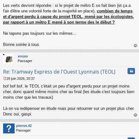
Les verts devront répondre : si le projet de métro E se fait bien (et ça a
l'air d'être une volonté forte de la majorité en place),
combien de temps
et d'argent perdu à cause du projet TEOL, mené par les écologistes,
par rapport à un métro E mené à son terme des le début ?
Ne tapons pas toujours sur les mêmes...
Bonne soirée à tous
au
t
xouxo
Passager
Cita
Re: Tramway Express de l'Ouest Lyonnais (TEOL)
26 juin 2026, 20:37
M
bof bof bof, le TEOL c'était un peu d''argent perdu pour un projet moins
e
s
cher, donc quand même moins cher au final (les étude c'est toujours bien
s
moins cher que les travaux)
a
g
Là on va redépenser en étude mais pour retourner sur un projet plus cher.
e
Donc oui, gaspi.
n
o
au
n
t
pierrot.42
l
Passager
u