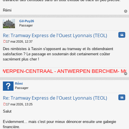
l
u
Rémi
au
t
Gil-Puy26
Passager
Cita
Re: Tramway Express de l'Ouest Lyonnais (TEOL)
17 mai 2026, 12:37
M
Des nimbistes à Tassin s'opposent au tramway et ils obtiendraient
e
s
satisfaction ? Le passage en souterrain doit certainement coûter
s
sacrément plus cher !
a
g
-CENTRAAL - ANTWERPEN BERCHEM- MORTSEL - HO
e
n
au
o
t
Rémi
n
Passager
l
u
Cita
Re: Tramway Express de l'Ouest Lyonnais (TEOL)
17 mai 2026, 13:25
M
Salut
e
s
s
Evidemment... mais c'est pour mieux dénoncer ensuite une gabegie
a
financière.
g