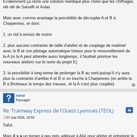
Évidemment ça reste une solution merdique plus chère que les chiffrages
olé olé de Sarselli et Aulas
Mais avec comme avantage la possibilité de découpler A et B à
Charpennes, et donc :
1. un nid à ennuis de moins
2. plus aucune contrainte de taille d’atelier et de couplage de matériel
avec le B et son pilotage automatique foireux pour le renouvellement de
la A (si la A peut attendre aussi longtemps, il faudrait prioriser les
nouveaux ateliers sur le reste du projet E)
3. la possibilité à long terme de prolonger la B au nord puisqu’il n’y aura
plus la contrainte d’arrêter A et B si on touche à Charpennes (on arrête la
B à Brotteaux le temps des travaux, et la A n’est plus couplée)
au
t
nanar
Passager
Cita
Re: Tramway Express de l'Ouest Lyonnais (TEOL)
07 mai 2026, 18:55
M
Salut,
e
s
s
Mais
il y a
un terrain à peu près adéquat à Alaï pour abriter et entretenir le