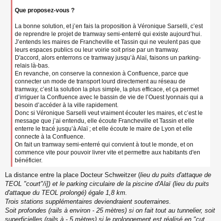
Que proposez-vous ?
La bonne solution, et j’en fais la proposition à Véronique Sarselli, c’est
de reprendre le projet de tramway semi-enterré qui existe aujourd’hui.
J’entends les maires de Francheville et Tassin qui ne veulent pas que
leurs espaces publics ou leur voirie soit prise par un tramway.
D'accord, alors enterrons ce tramway jusqu’à Alaï, faisons un parking-
relais là-bas.
En revanche, on conserve la connexion à Confluence, parce que
connecter un mode de transport lourd directement au réseau de
tramway, c’est la solution la plus simple, la plus efficace, et ça permet
d’irriguer la Confluence avec le bassin de vie de l’Ouest lyonnais qui a
besoin d’accéder à la ville rapidement.
Donc si Véronique Sarselli veut vraiment écouter les maires, et c’est le
message que j’ai entendu, elle écoute Francheville et Tassin et elle
enterre le tracé jusqu’à Alaï ; et elle écoute le maire de Lyon et elle
connecte à la Confluence.
On fait un tramway semi-enterré qui convient à tout le monde, et on
commence vite pour pouvoir livrer vite et permettre aux habitants d'en
bénéficier.
La distance entre la place Docteur Schweitzer (
lieu du puits d'attaque de
TEOL "court"/i]) et le parking circulaire de la piscine d'Alaï (
lieu du puits
d'attaque du TEOL prolongé
) égale 1,8 km.
Trois stations supplémentaires deviendraient souterraines.
Soit profondes (rails à environ - 25 mètres) si on fait tout au tunnelier, soit
superficielles (rails à - 5 mètres) si le prolongement est réalisé en "cut