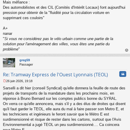
Mais méfiance :
Des automobilistes et des CIL (Comités d'Intérêt Locaux) font aujourd'hui
pression pour obtenir de la "fluidité pour la circulation voiture en
supprimant ces couloirs"
A+
nanar
"
Si vous ne considérez pas le vélo urbain comme une partie de la
solution pour l'aménagement des villes, vous êtes une partie du
problème
"
au
t
greg59
Passager
Cita
Re: Tramway Express de l'Ouest Lyonnais (TEOL)
26 juin 2026, 19:18
M
Sarselli a dit hier (conseil Syndical) qu'elle donnera la feuille de route des
e
s
projets de transports de la mandature dans les prochains mois, en
s
réponse à Bruno Bernard sur les comptes publics bonne du SYRAL.
a
On verra ce qu'elle annoncera, mais s'il y a des élus de droites qui disent
g
qu'il faut garder le TEOL, elle aura du mal à faire passer son Metro E, et
e
les techniciens et ingénieurs le feront savoir que le Métro E est
n
o
surdimensionné et risque de rester dans les cartons, surtout que l'Avis
n
Environnemental a jugé TEOL un peu surdimensionné.... Ca coincera
l
pour Metro E