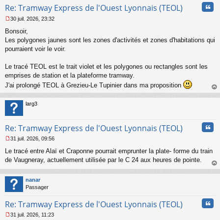
Cita
Re: Tramway Express de l'Ouest Lyonnais (TEOL)
30 juil. 2026, 23:32
M
Bonsoir,
e
s
Les polygones jaunes sont les zones d'activités et zones d'habitations qui
s
pourraient voir le voir.
a
g
Le tracé TEOL est le trait violet et les polygones ou rectangles sont les
e
emprises de station et la plateforme tramway.
n
o
J'ai prolongé TEOL à Grezieu-Le Tupinier dans ma proposition
n
au
l
t
larg3
u
Cita
Re: Tramway Express de l'Ouest Lyonnais (TEOL)
31 juil. 2026, 09:56
M
Le tracé entre Alaï et Craponne pourrait emprunter la plate- forme du train
e
s
de Vaugneray, actuellement utilisée par le C 24 aux heures de pointe.
s
au
a
t
nanar
g
Passager
e
n
Cita
Re: Tramway Express de l'Ouest Lyonnais (TEOL)
o
n
31 juil. 2026, 11:23
l