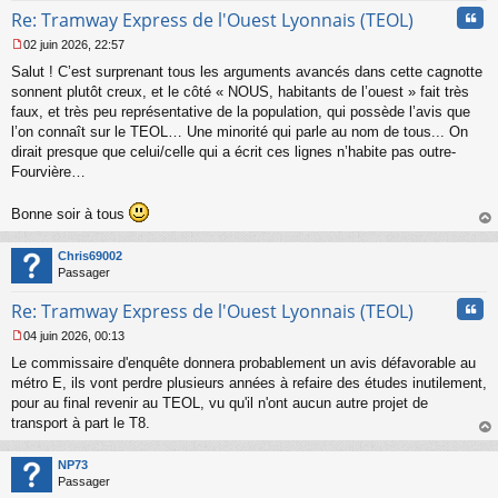
Cita
Re: Tramway Express de l'Ouest Lyonnais (TEOL)
02 juin 2026, 22:57
M
Salut ! C’est surprenant tous les arguments avancés dans cette cagnotte
e
s
sonnent plutôt creux, et le côté « NOUS, habitants de l’ouest » fait très
s
faux, et très peu représentative de la population, qui possède l’avis que
a
l’on connaît sur le TEOL… Une minorité qui parle au nom de tous... On
g
dirait presque que celui/celle qui a écrit ces lignes n’habite pas outre-
e
Fourvière…
n
o
n
Bonne soir à tous
l
au
u
t
Chris69002
Passager
Cita
Re: Tramway Express de l'Ouest Lyonnais (TEOL)
04 juin 2026, 00:13
M
Le commissaire d'enquête donnera probablement un avis défavorable au
e
s
métro E, ils vont perdre plusieurs années à refaire des études inutilement,
s
pour au final revenir au TEOL, vu qu'il n'ont aucun autre projet de
a
transport à part le T8.
g
au
e
t
n
NP73
o
Passager