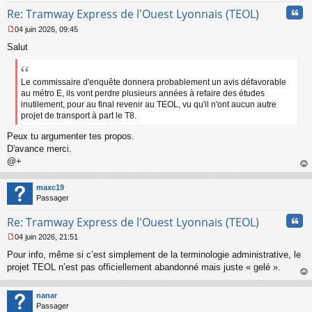
n
Cita
l
Re: Tramway Express de l'Ouest Lyonnais (TEOL)
u
04 juin 2026, 09:45
M
Salut
e
s
s
a
Le commissaire d'enquête donnera probablement un avis défavorable
g
au métro E, ils vont perdre plusieurs années à refaire des études
e
inutilement, pour au final revenir au TEOL, vu qu'il n'ont aucun autre
n
projet de transport à part le T8.
o
n
Peux tu argumenter tes propos.
l
D'avance merci.
u
@+
au
t
maxc19
Passager
Cita
Re: Tramway Express de l'Ouest Lyonnais (TEOL)
04 juin 2026, 21:51
M
Pour info, même si c’est simplement de la terminologie administrative, le
e
s
projet TEOL n’est pas officiellement abandonné mais juste « gelé ».
s
au
a
t
nanar
g
Passager
e