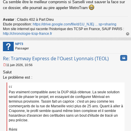
Ca semble être le meilleur compromis si Sarselli veut sauver la face sur
e
s
ce dossier, elle pourrait au pire appeler MetroTram
s
a
Avatar
: Citadis 402 à Part Dieu
g
Etude proposition:
https://drive.google.com/file/d/1U_NJEj ... sp=sharing
e
n
Mon site internet qui raconte l'historique des TCSP en France, SAUF PARIS :
o
http://chronologie-tcsp-france.fr
n
au
l
t
NP73
u
Passager
Cita
Re: Tramway Express de l'Ouest Lyonnais (TEOL)
11 juin 2026, 10:56
M
Salut
e
s
Le problème est :
s
a
g
Pas vraiment compatible avec la DUP déjà obtenue. La seule solution
e
serait de phaser le projet, en essayant de configurer Ménival en
n
terminus provisoire. Tassin fait un caprice : c'est un peu comme les
o
commerçants de la rue de Marseille voici plus de 25 ans. Quant à aller à
n
Craponne, le profil semble quand même bien complexe et il semble
l
hasardeux d'avancer des certitudes sans un bout d'étude de tracé un
u
peu précise.
Rémi