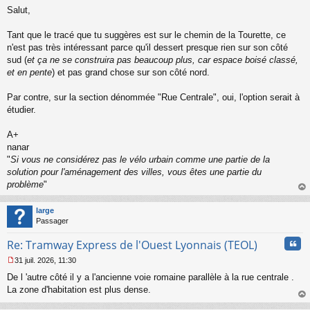
M
u
Salut,
e
s
s
Tant que le tracé que tu suggères est sur le chemin de la Tourette, ce
a
n'est pas très intéressant parce qu'il dessert presque rien sur son côté
g
sud (
et ça ne se construira pas beaucoup plus, car espace boisé classé,
e
et en pente
) et pas grand chose sur son côté nord.
n
o
n
Par contre, sur la section dénommée "Rue Centrale", oui, l'option serait à
l
étudier.
u
A+
nanar
"
Si vous ne considérez pas le vélo urbain comme une partie de la
solution pour l'aménagement des villes, vous êtes une partie du
problème
"
au
t
large
Passager
Cita
Re: Tramway Express de l'Ouest Lyonnais (TEOL)
31 juil. 2026, 11:30
M
De l 'autre côté il y a l'ancienne voie romaine parallèle à la rue centrale .
e
s
La zone d'habitation est plus dense.
s
au
a