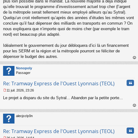
plus loin possible dans le mandat. La nouvelle majorité a déjà indiqué
o
qu’elle trouvait le programme d’investissement actuel trop cher (l’argent
n
de la métropole serait tellement mieux employé ailleurs qu’au Sytral).
l
Quelqu’un croit réellement qu’après des années d’études les mêmes vont
u
conclure qu’il faut dépenser des milliards en transports en commun ? On
nous expliquera que n’importe quoi de moins cher (par exemple le tram
nord) est beaucoup plus adapté.
Idéalement le gouvernement du jour débloquera d’ici là un financement
pour les SERM et la région et la métropole pourront se féliciter de
dépenser le budget des autres.
au
t
Nonopoly
Passager
Cita
Re: Tramway Express de l'Ouest Lyonnais (TEOL)
11 juil. 2026, 23:26
M
Le projet a disparu du site du Sytral... Abandon par la petite porte...
e
s
s
au
a
t
alecjccly0n
g
e
n
Cita
Re: Tramway Express de l'Ouest Lyonnais (TEOL)
o
n