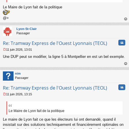
Le Maire de Lyon fait de la politique
@+
au
t
Lyon-St-Clair
Passager
Cita
Re: Tramway Express de l'Ouest Lyonnais (TEOL)
11 juin 2026, 13:01
M
Une DUP peut se modifier, la ligne 5 à Montpellier en est un bel exemple.
e
s
s
au
a
t
nim
g
Passager
e
n
Cita
Re: Tramway Express de l'Ouest Lyonnais (TEOL)
o
n
11 juin 2026, 13:15
l
M
u
e
s
s
Le Maire de Lyon fait de la politique
a
Le maire de Lyon fait ce que les électeurs lui ont demandé, quand il
g
e
insistait sur des solutions techniquement et financièrement optimales on
n