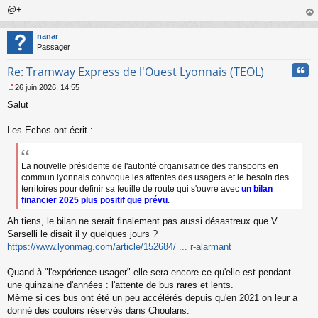
@+
au
t
nanar
Passager
Cita
Re: Tramway Express de l'Ouest Lyonnais (TEOL)
26 juin 2026, 14:55
M
Salut
e
s
s
Les Echos ont écrit :
a
g
e
La nouvelle présidente de l'autorité organisatrice des transports en
n
commun lyonnais convoque les attentes des usagers et le besoin des
o
territoires pour définir sa feuille de route qui s'ouvre avec
un bilan
n
financier 2025 plus positif que prévu
.
l
u
Ah tiens, le bilan ne serait finalement pas aussi désastreux que V.
Sarselli le disait il y quelques jours ?
https://www.lyonmag.com/article/152684/ ... r-alarmant
Quand à "l'expérience usager" elle sera encore ce qu'elle est pendant ...
une quinzaine d'années : l'attente de bus rares et lents.
Même si ces bus ont été un peu accélérés depuis qu'en 2021 on leur a
donné des couloirs réservés dans Choulans.