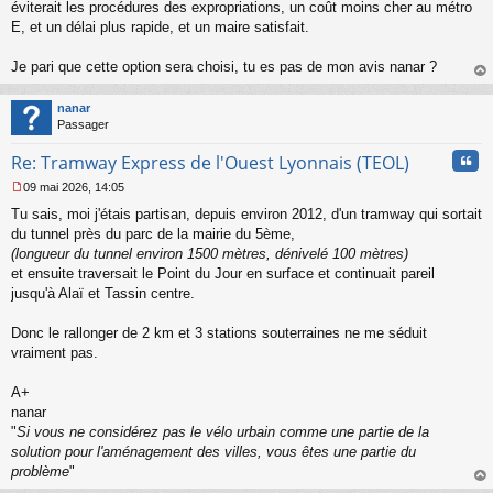
s
éviterait les procédures des expropriations, un coût moins cher au métro
s
E, et un délai plus rapide, et un maire satisfait.
a
g
Je pari que cette option sera choisi, tu es pas de mon avis nanar ?
e
au
n
t
o
nanar
n
Passager
l
u
Cita
Re: Tramway Express de l'Ouest Lyonnais (TEOL)
09 mai 2026, 14:05
M
Tu sais, moi j'étais partisan, depuis environ 2012, d'un tramway qui sortait
e
s
du tunnel près du parc de la mairie du 5ème,
s
(longueur du tunnel environ 1500 mètres, dénivelé 100 mètres)
a
et ensuite traversait le Point du Jour en surface et continuait pareil
g
jusqu'à Alaï et Tassin centre.
e
n
o
Donc le rallonger de 2 km et 3 stations souterraines ne me séduit
n
vraiment pas.
l
u
A+
nanar
"
Si vous ne considérez pas le vélo urbain comme une partie de la
solution pour l'aménagement des villes, vous êtes une partie du
problème
"
au