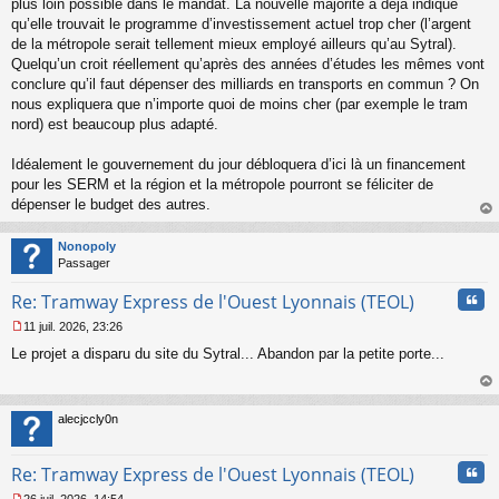
plus loin possible dans le mandat. La nouvelle majorité a déjà indiqué
o
qu’elle trouvait le programme d’investissement actuel trop cher (l’argent
n
de la métropole serait tellement mieux employé ailleurs qu’au Sytral).
l
Quelqu’un croit réellement qu’après des années d’études les mêmes vont
u
conclure qu’il faut dépenser des milliards en transports en commun ? On
nous expliquera que n’importe quoi de moins cher (par exemple le tram
nord) est beaucoup plus adapté.
Idéalement le gouvernement du jour débloquera d’ici là un financement
pour les SERM et la région et la métropole pourront se féliciter de
dépenser le budget des autres.
au
t
Nonopoly
Passager
Cita
Re: Tramway Express de l'Ouest Lyonnais (TEOL)
11 juil. 2026, 23:26
M
Le projet a disparu du site du Sytral... Abandon par la petite porte...
e
s
s
au
a
t
alecjccly0n
g
e
n
Cita
Re: Tramway Express de l'Ouest Lyonnais (TEOL)
o
n