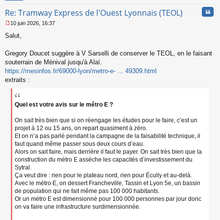
n
Cita
Re: Tramway Express de l'Ouest Lyonnais (TEOL)
o
n
10 juin 2026, 16:37
l
M
u
Salut,
e
s
s
Gregory Doucet suggère à V Sarselli de conserver le TEOL, en le faisant
a
souterrain de Ménival jusqu'à Alaï.
g
https://mesinfos.fr/69000-lyon/metro-e- ... 49309.html
e
extraits :
n
o
n
l
Quel est votre avis sur le métro E ?
u
On sait très bien que si on réengage les études pour le faire, c’est un
projet à 12 ou 15 ans, on repart quasiment à zéro.
Et on n’a pas parlé pendant la campagne de la faisabilité technique, il
faut quand même passer sous deux cours d’eau.
Alors on sait faire, mais derrière il faut le payer. On sait très bien que la
construction du métro E assèche les capacités d’investissement du
Sytral.
Ça veut dire : rien pour le plateau nord, rien pour Écully et au-delà.
Avec le métro E, on dessert Francheville, Tassin et Lyon 5e, un bassin
de population qui ne fait même pas 100 000 habitants.
Or un métro E est dimensionné pour 100 000 personnes par jour donc
on va faire une infrastructure surdimensionnée.