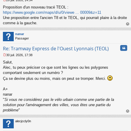
26 juil. 2026, 14:54
l
M
u
Proposition d'un nouveau tracé TEOL :
e
s
https://www.google.com/maps/d/u/0/viewe ... 00009&z=11
s
Une proposition entre l'ancien T8 et le TEOL, qui pourrait plaire à la droite
a
comme à la gauche.
g
au
e
t
n
nanar
o
Passager
n
Cita
l
Re: Tramway Express de l'Ouest Lyonnais (TEOL)
u
30 juil. 2026, 17:38
M
Salut,
e
s
Alec, tu peux préciser ce que sont les lignes ou les polygones
s
comportant seulement un numéro ?
a
Ça se devine plus ou moins, mais on peut se tromper. Merci.
g
e
A+
n
o
nanar
n
"
Si vous ne considérez pas le vélo urbain comme une partie de la
l
solution pour l'aménagement des villes, vous êtes une partie du
u
problème
"
au
t
alecjccly0n