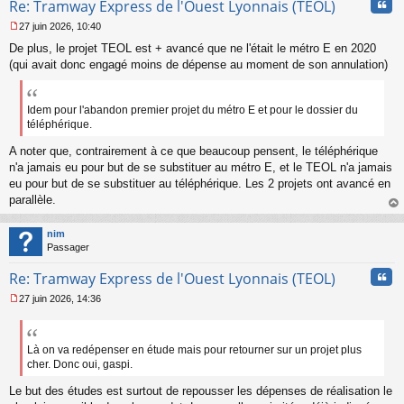
Cita
Re: Tramway Express de l'Ouest Lyonnais (TEOL)
27 juin 2026, 10:40
M
De plus, le projet TEOL est + avancé que ne l'était le métro E en 2020
e
s
(qui avait donc engagé moins de dépense au moment de son annulation)
s
a
g
Idem pour l'abandon premier projet du métro E et pour le dossier du
e
téléphérique.
n
o
A noter que, contrairement à ce que beaucoup pensent, le téléphérique
n
n'a jamais eu pour but de se substituer au métro E, et le TEOL n'a jamais
l
eu pour but de se substituer au téléphérique. Les 2 projets ont avancé en
u
parallèle.
au
t
nim
Passager
Cita
Re: Tramway Express de l'Ouest Lyonnais (TEOL)
27 juin 2026, 14:36
M
e
s
s
Là on va redépenser en étude mais pour retourner sur un projet plus
a
cher. Donc oui, gaspi.
g
e
Le but des études est surtout de repousser les dépenses de réalisation le
n