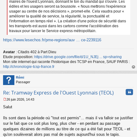
maires de l'ouest Lyonnais, donnant le ton du mandat qui s'ouvre. Les
édiles et les usagers seront sa boussole. « Nous mettrons l'expérience
usager au centre de nos décisions », promet-elle. Cela vaudra pour «
améliorer la qualité de service, la régularité, la ponctualité et
l'information en temps réel ». La création d'une police de sécurité dans
les transports est aussi dans les cartons comme l'accélération des
travaux pour lancer le Service express métropolitain.
https://www.lesechos.fr/pme-regions/auv ... ce-2239116
Avatar
: Citadis 402 à Part Dieu
Etude proposition:
https://drive.google.com/file/d/1U_NJEj ... sp=sharing
Mon site internet qui raconte l'historique des TCSP en France, SAUF PARIS :
http://chronologie-tcsp-france.fr
au
t
Rémi
Passager
Cita
Re: Tramway Express de l'Ouest Lyonnais (TEOL)
26 juin 2026, 14:43
M
Salut
e
s
s
Ils sont dans la période où "tout est permis"... mais il va falloir se justifier
a
sur le fait que ce soit plus long, plus cher - en perdant au passage
g
quelques dizaines de millions au titre de ce qui a été fait pour TEOL - et
e
qu'on soulèverait alors pas mal de sujets aujourd'hui sous le tapis.
n