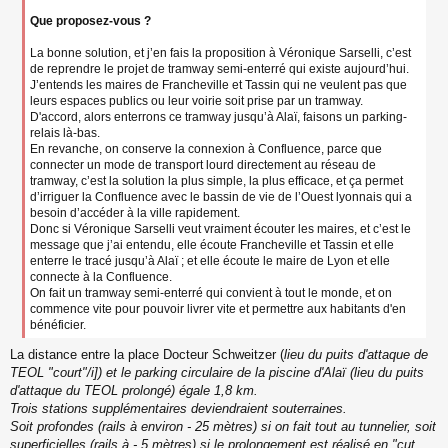
Que proposez-vous ?
La bonne solution, et j’en fais la proposition à Véronique Sarselli, c’est
de reprendre le projet de tramway semi-enterré qui existe aujourd’hui.
J’entends les maires de Francheville et Tassin qui ne veulent pas que
leurs espaces publics ou leur voirie soit prise par un tramway.
D'accord, alors enterrons ce tramway jusqu’à Alaï, faisons un parking-
relais là-bas.
En revanche, on conserve la connexion à Confluence, parce que
connecter un mode de transport lourd directement au réseau de
tramway, c’est la solution la plus simple, la plus efficace, et ça permet
d’irriguer la Confluence avec le bassin de vie de l’Ouest lyonnais qui a
besoin d’accéder à la ville rapidement.
Donc si Véronique Sarselli veut vraiment écouter les maires, et c’est le
message que j’ai entendu, elle écoute Francheville et Tassin et elle
enterre le tracé jusqu’à Alaï ; et elle écoute le maire de Lyon et elle
connecte à la Confluence.
On fait un tramway semi-enterré qui convient à tout le monde, et on
commence vite pour pouvoir livrer vite et permettre aux habitants d'en
bénéficier.
La distance entre la place Docteur Schweitzer (
lieu du puits d'attaque de
TEOL "court"/i]) et le parking circulaire de la piscine d'Alaï (
lieu du puits
d'attaque du TEOL prolongé
) égale 1,8 km.
Trois stations supplémentaires deviendraient souterraines.
Soit profondes (rails à environ - 25 mètres) si on fait tout au tunnelier, soit
superficielles (rails à - 5 mètres) si le prolongement est réalisé en "cut