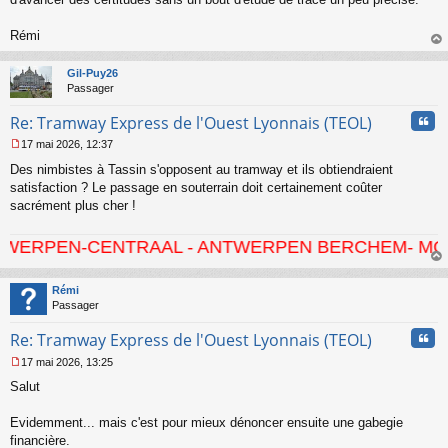
l
u
Rémi
au
t
Gil-Puy26
Passager
Cita
Re: Tramway Express de l'Ouest Lyonnais (TEOL)
17 mai 2026, 12:37
M
Des nimbistes à Tassin s'opposent au tramway et ils obtiendraient
e
s
satisfaction ? Le passage en souterrain doit certainement coûter
s
sacrément plus cher !
a
g
CENTRAAL - ANTWERPEN BERCHEM- MORTSEL - HO
e
n
au
o
t
Rémi
n
Passager
l
u
Cita
Re: Tramway Express de l'Ouest Lyonnais (TEOL)
17 mai 2026, 13:25
M
Salut
e
s
s
Evidemment... mais c'est pour mieux dénoncer ensuite une gabegie
a
financière.
g