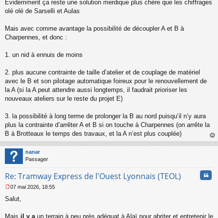
Évidemment ça reste une solution merdique plus chère que les chiffrages
olé olé de Sarselli et Aulas
Mais avec comme avantage la possibilité de découpler A et B à
Charpennes, et donc :
1. un nid à ennuis de moins
2. plus aucune contrainte de taille d’atelier et de couplage de matériel
avec le B et son pilotage automatique foireux pour le renouvellement de
la A (si la A peut attendre aussi longtemps, il faudrait prioriser les
nouveaux ateliers sur le reste du projet E)
3. la possibilité à long terme de prolonger la B au nord puisqu’il n’y aura
plus la contrainte d’arrêter A et B si on touche à Charpennes (on arrête la
B à Brotteaux le temps des travaux, et la A n’est plus couplée)
au
t
nanar
Passager
Cita
Re: Tramway Express de l'Ouest Lyonnais (TEOL)
07 mai 2026, 18:55
M
Salut,
e
s
s
Mais
il y a
un terrain à peu près adéquat à Alaï pour abriter et entretenir le