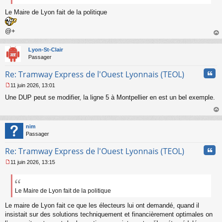
Le Maire de Lyon fait de la politique
@+
au
t
Lyon-St-Clair
Passager
Cita
Re: Tramway Express de l'Ouest Lyonnais (TEOL)
11 juin 2026, 13:01
M
Une DUP peut se modifier, la ligne 5 à Montpellier en est un bel exemple.
e
s
s
au
a
t
nim
g
Passager
e
n
Cita
Re: Tramway Express de l'Ouest Lyonnais (TEOL)
o
n
11 juin 2026, 13:15
l
M
u
e
s
s
Le Maire de Lyon fait de la politique
a
Le maire de Lyon fait ce que les électeurs lui ont demandé, quand il
g
e
insistait sur des solutions techniquement et financièrement optimales on
n