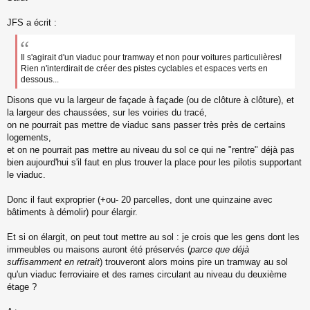
s
s
JFS a écrit :
a
g
e
Il s'agirait d'un viaduc pour tramway et non pour voitures particulières!
n
Rien n'interdirait de créer des pistes cyclables et espaces verts en
o
dessous...
n
l
Disons que vu la largeur de façade à façade (ou de clôture à clôture), et
u
la largeur des chaussées, sur les voiries du tracé,
on ne pourrait pas mettre de viaduc sans passer très près de certains
logements,
et on ne pourrait pas mettre au niveau du sol ce qui ne "rentre" déjà pas
bien aujourd'hui s'il faut en plus trouver la place pour les pilotis supportant
le viaduc.
Donc il faut exproprier (+ou- 20 parcelles, dont une quinzaine avec
bâtiments à démolir) pour élargir.
Et si on élargit, on peut tout mettre au sol : je crois que les gens dont les
immeubles ou maisons auront été préservés (
parce que déjà
suffisamment en retrait
) trouveront alors moins pire un tramway au sol
qu'un viaduc ferroviaire et des rames circulant au niveau du deuxième
étage ?