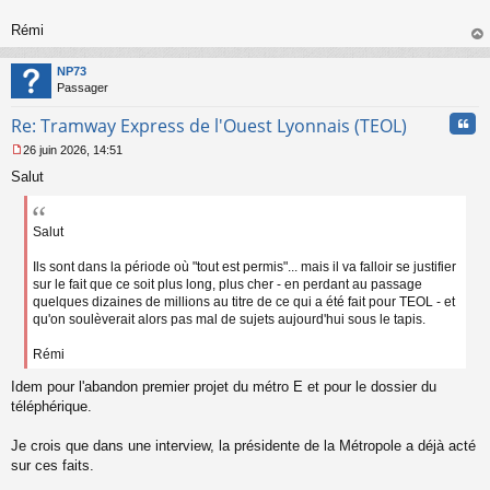
o
n
Rémi
l
au
u
t
NP73
Passager
Cita
Re: Tramway Express de l'Ouest Lyonnais (TEOL)
26 juin 2026, 14:51
M
Salut
e
s
s
a
Salut
g
e
Ils sont dans la période où "tout est permis"... mais il va falloir se justifier
n
sur le fait que ce soit plus long, plus cher - en perdant au passage
o
quelques dizaines de millions au titre de ce qui a été fait pour TEOL - et
n
qu'on soulèverait alors pas mal de sujets aujourd'hui sous le tapis.
l
u
Rémi
Idem pour l'abandon premier projet du métro E et pour le dossier du
téléphérique.
Je crois que dans une interview, la présidente de la Métropole a déjà acté
sur ces faits.