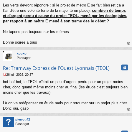
Les verts devront répondre : si le projet de métro E se fait bien (et ça a
l'air d'être une volonté forte de la majorité en place),
combien de temps
et d'argent perdu à cause du projet TEOL, mené par les écologistes,
par rapport à un métro E mené à son terme des le début ?
Ne tapons pas toujours sur les mêmes...
Bonne soirée à tous
au
t
xouxo
Passager
Cita
Re: Tramway Express de l'Ouest Lyonnais (TEOL)
26 juin 2026, 20:37
M
bof bof bof, le TEOL c'était un peu d''argent perdu pour un projet moins
e
s
cher, donc quand même moins cher au final (les étude c'est toujours bien
s
moins cher que les travaux)
a
g
Là on va redépenser en étude mais pour retourner sur un projet plus cher.
e
Donc oui, gaspi.
n
o
au
n
t
pierrot.42
l
Passager
u