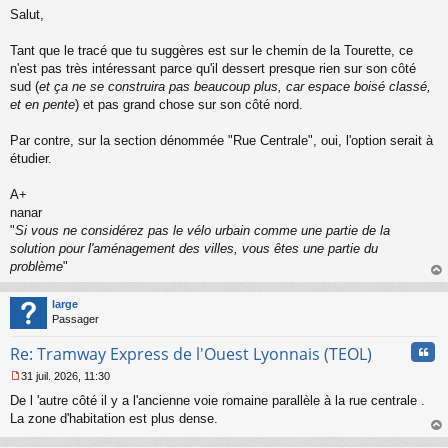
M
u
Salut,
e
s
s
Tant que le tracé que tu suggères est sur le chemin de la Tourette, ce
a
n'est pas très intéressant parce qu'il dessert presque rien sur son côté
g
sud (
et ça ne se construira pas beaucoup plus, car espace boisé classé,
e
et en pente
) et pas grand chose sur son côté nord.
n
o
n
Par contre, sur la section dénommée "Rue Centrale", oui, l'option serait à
l
étudier.
u
A+
nanar
"
Si vous ne considérez pas le vélo urbain comme une partie de la
solution pour l'aménagement des villes, vous êtes une partie du
problème
"
au
t
large
Passager
Cita
Re: Tramway Express de l'Ouest Lyonnais (TEOL)
31 juil. 2026, 11:30
M
De l 'autre côté il y a l'ancienne voie romaine parallèle à la rue centrale .
e
s
La zone d'habitation est plus dense.
s
au
a