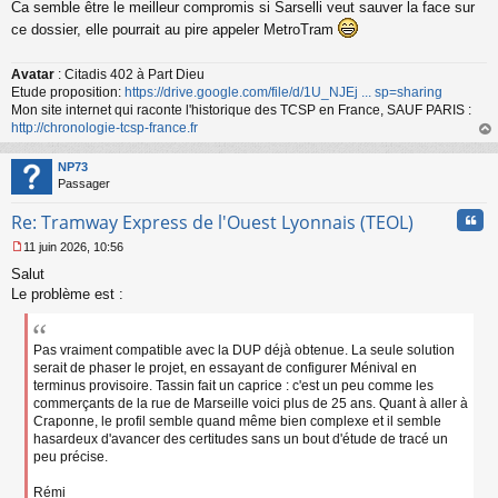
Ca semble être le meilleur compromis si Sarselli veut sauver la face sur
e
s
ce dossier, elle pourrait au pire appeler MetroTram
s
a
Avatar
: Citadis 402 à Part Dieu
g
Etude proposition:
https://drive.google.com/file/d/1U_NJEj ... sp=sharing
e
n
Mon site internet qui raconte l'historique des TCSP en France, SAUF PARIS :
o
http://chronologie-tcsp-france.fr
n
au
l
t
NP73
u
Passager
Cita
Re: Tramway Express de l'Ouest Lyonnais (TEOL)
11 juin 2026, 10:56
M
Salut
e
s
Le problème est :
s
a
g
Pas vraiment compatible avec la DUP déjà obtenue. La seule solution
e
serait de phaser le projet, en essayant de configurer Ménival en
n
terminus provisoire. Tassin fait un caprice : c'est un peu comme les
o
commerçants de la rue de Marseille voici plus de 25 ans. Quant à aller à
n
Craponne, le profil semble quand même bien complexe et il semble
l
hasardeux d'avancer des certitudes sans un bout d'étude de tracé un
u
peu précise.
Rémi