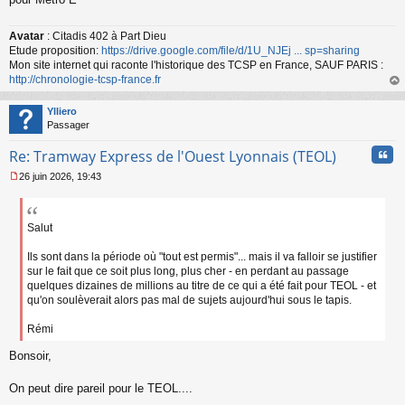
u
Avatar
: Citadis 402 à Part Dieu
Etude proposition:
https://drive.google.com/file/d/1U_NJEj ... sp=sharing
Mon site internet qui raconte l'historique des TCSP en France, SAUF PARIS :
http://chronologie-tcsp-france.fr
au
t
Ylliero
Passager
Cita
Re: Tramway Express de l'Ouest Lyonnais (TEOL)
26 juin 2026, 19:43
M
e
s
s
Salut
a
g
Ils sont dans la période où "tout est permis"... mais il va falloir se justifier
e
sur le fait que ce soit plus long, plus cher - en perdant au passage
n
quelques dizaines de millions au titre de ce qui a été fait pour TEOL - et
o
qu'on soulèverait alors pas mal de sujets aujourd'hui sous le tapis.
n
l
Rémi
u
Bonsoir,
On peut dire pareil pour le TEOL....