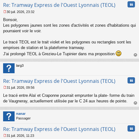
Cita
Re: Tramway Express de l'Ouest Lyonnais (TEOL)
30 juil. 2026, 23:32
M
Bonsoir,
e
s
Les polygones jaunes sont les zones d'activités et zones d'habitations qui
s
pourraient voir le voir.
a
g
Le tracé TEOL est le trait violet et les polygones ou rectangles sont les
e
emprises de station et la plateforme tramway.
n
o
J'ai prolongé TEOL à Grezieu-Le Tupinier dans ma proposition
n
au
l
t
larg3
u
Cita
Re: Tramway Express de l'Ouest Lyonnais (TEOL)
31 juil. 2026, 09:56
M
Le tracé entre Alaï et Craponne pourrait emprunter la plate- forme du train
e
s
de Vaugneray, actuellement utilisée par le C 24 aux heures de pointe.
s
au
a
t
nanar
g
Passager
e
n
Cita
Re: Tramway Express de l'Ouest Lyonnais (TEOL)
o
n
31 juil. 2026, 11:23
l