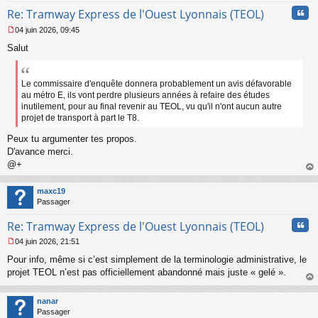
n
Cita
l
Re: Tramway Express de l'Ouest Lyonnais (TEOL)
u
04 juin 2026, 09:45
M
Salut
e
s
s
a
Le commissaire d'enquête donnera probablement un avis défavorable
g
au métro E, ils vont perdre plusieurs années à refaire des études
e
inutilement, pour au final revenir au TEOL, vu qu'il n'ont aucun autre
n
projet de transport à part le T8.
o
n
Peux tu argumenter tes propos.
l
D'avance merci.
u
@+
au
t
maxc19
Passager
Cita
Re: Tramway Express de l'Ouest Lyonnais (TEOL)
04 juin 2026, 21:51
M
Pour info, même si c’est simplement de la terminologie administrative, le
e
s
projet TEOL n’est pas officiellement abandonné mais juste « gelé ».
s
au
a
t
nanar
g
Passager
e