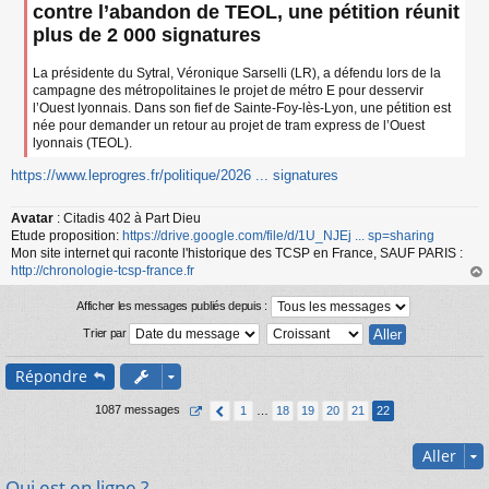
a
contre l’abandon de TEOL, une pétition réunit
g
plus de 2 000 signatures
e
n
o
La présidente du Sytral, Véronique Sarselli (LR), a défendu lors de la
n
campagne des métropolitaines le projet de métro E pour desservir
l
l’Ouest lyonnais. Dans son fief de Sainte-Foy-lès-Lyon, une pétition est
u
née pour demander un retour au projet de tram express de l’Ouest
lyonnais (TEOL).
https://www.leprogres.fr/politique/2026 ... signatures
Avatar
: Citadis 402 à Part Dieu
Etude proposition:
https://drive.google.com/file/d/1U_NJEj ... sp=sharing
Mon site internet qui raconte l'historique des TCSP en France, SAUF PARIS :
http://chronologie-tcsp-france.fr
au
t
Afficher les messages publiés depuis :
Trier par
Répondre
1087 messages
1
…
18
19
20
21
22
Aller
Qui est en ligne ?