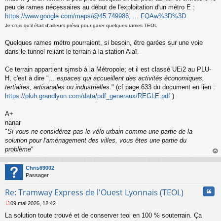
a
peu de rames nécessaires au début de l'exploitation d'un métro E :
g
https://www.google.com/maps/@45.749986, ... FQAw%3D%3D
e
n
Je crois qu'il était d'ailleurs prévu pour garer quelques rames TEOL
o
n
Quelques rames métro pourraient, si besoin, être garées sur une voie
l
dans le tunnel reliant le terrain à la station Alaï.
u
Ce terrain appartient sjmsb à la Métropole; et il est classé UEi2 au PLU-
H, c'est à dire "...
espaces qui accueillent des activités économiques,
tertiaires, artisanales ou industrielles
." (cf page 633 du document en lien :
https://pluh.grandlyon.com/data/pdf_generaux/REGLE.pdf
)
A+
nanar
"
Si vous ne considérez pas le vélo urbain comme une partie de la
solution pour l'aménagement des villes, vous êtes une partie du
problème
"
au
t
Chris69002
Passager
Cita
Re: Tramway Express de l'Ouest Lyonnais (TEOL)
09 mai 2026, 12:42
M
La solution toute trouvé et de conserver teol en 100 % souterrain. Ça
e