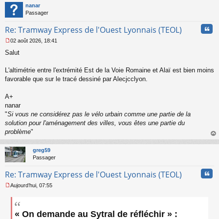
t
nanar
g
Passager
e
n
Cita
Re: Tramway Express de l'Ouest Lyonnais (TEOL)
o
n
02 août 2026, 18:41
l
M
u
Salut
e
s
s
L'altimétrie entre l'extrémité Est de la Voie Romaine et Alaï est bien moins
a
favorable que sur le tracé dessiné par Alecjcclyon.
g
e
A+
n
o
nanar
n
"
Si vous ne considérez pas le vélo urbain comme une partie de la
l
solution pour l'aménagement des villes, vous êtes une partie du
u
problème
"
au
t
greg59
Passager
Cita
Re: Tramway Express de l'Ouest Lyonnais (TEOL)
Aujourd’hui, 07:55
M
e
s
« On demande au Sytral de réfléchir » :
s