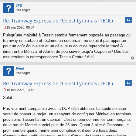
t
JFS
Passager
Cita
Re: Tramway Express de l'Ouest Lyonnais (TEOL)
15 mai 2026, 08:54
M
Puisqu'une majorité à Tassin semble fermement opposée au passage du
e
s
tramway en surface et réclame un souterrain, ne serait-il pas opportun
s
pour un coût équivalent et un délai plus court de reprendre le tracé A
a
direct entre Ménival et Alaï et de poursuivre jusqu'à Craponne? Des bus
g
assureraient la correspondance Tassin Centre / Alaï.
e
au
n
t
o
Rémi
n
Passager
l
u
Cita
Re: Tramway Express de l'Ouest Lyonnais (TEOL)
15 mai 2026, 13:46
M
Salut
e
s
s
Pas vraiment compatible avec la DUP déjà obtenue. La seule solution
a
serait de phaser le projet, en essayant de configurer Ménival en terminus
g
provisoire. Tassin fait un caprice : c'est un peu comme les commerçants
e
de la rue de Marseille voici plus de 25 ans. Quant à aller à Craponne, le
n
o
profil semble quand même bien complexe et il semble hasardeux
n
d'avancer des certitudes sans un bout d'étude de tracé un peu précise.