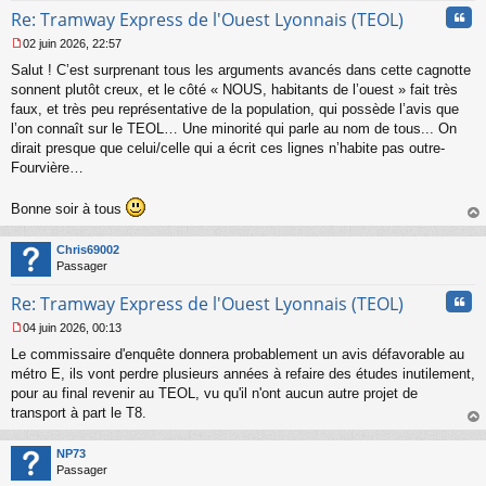
Cita
Re: Tramway Express de l'Ouest Lyonnais (TEOL)
02 juin 2026, 22:57
M
Salut ! C’est surprenant tous les arguments avancés dans cette cagnotte
e
s
sonnent plutôt creux, et le côté « NOUS, habitants de l’ouest » fait très
s
faux, et très peu représentative de la population, qui possède l’avis que
a
l’on connaît sur le TEOL… Une minorité qui parle au nom de tous... On
g
dirait presque que celui/celle qui a écrit ces lignes n’habite pas outre-
e
Fourvière…
n
o
n
Bonne soir à tous
l
au
u
t
Chris69002
Passager
Cita
Re: Tramway Express de l'Ouest Lyonnais (TEOL)
04 juin 2026, 00:13
M
Le commissaire d'enquête donnera probablement un avis défavorable au
e
s
métro E, ils vont perdre plusieurs années à refaire des études inutilement,
s
pour au final revenir au TEOL, vu qu'il n'ont aucun autre projet de
a
transport à part le T8.
g
au
e
t
n
NP73
o
Passager