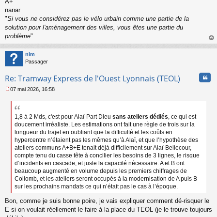
A+
nanar
"
Si vous ne considérez pas le vélo urbain comme une partie de la
solution pour l'aménagement des villes, vous êtes une partie du
problème
"
au
t
nim
Passager
Cita
Re: Tramway Express de l'Ouest Lyonnais (TEOL)
07 mai 2026, 16:58
M
e
s
s
1,8 à 2 Mds, c'est pour Alaï-Part Dieu
sans ateliers dédiés
, ce qui est
a
doucement irréaliste. Les estimations ont fait une règle de trois sur la
g
longueur du trajet en oubliant que la difficulté et les coûts en
e
hypercentre n’étaient pas les mêmes qu’à Alaï, et que l’hypothèse des
n
ateliers communs A+B+E tenait déjà difficilement sur Alaï-Bellecour,
o
compte tenu du casse tête à concilier les besoins de 3 lignes, le risque
n
d’incidents en cascade, et juste la capacité nécessaire. A et B ont
l
beaucoup augmenté en volume depuis les premiers chiffrages de
u
Collomb, et les ateliers seront occupés à la modernisation de A puis B
sur les prochains mandats ce qui n’était pas le cas à l’époque.
Bon, comme je suis bonne poire, je vais expliquer comment dé-risquer le
E si on voulait réellement le faire à la place du TEOL (je le trouve toujours