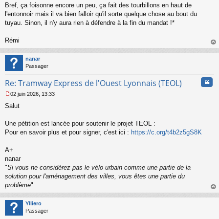
Bref, ça foisonne encore un peu, ça fait des tourbillons en haut de
e
l'entonnoir mais il va bien falloir qu'il sorte quelque chose au bout du
n
o
tuyau. Sinon, il n'y aura rien à défendre à la fin du mandat !*
n
l
Rémi
u
au
t
nanar
Passager
Cita
Re: Tramway Express de l'Ouest Lyonnais (TEOL)
02 juin 2026, 13:33
M
Salut
e
s
s
Une pétition est lancée pour soutenir le projet TEOL :
a
Pour en savoir plus et pour signer, c'est ici :
https://c.org/t4b2z5gS8K
g
e
A+
n
o
nanar
n
"
Si vous ne considérez pas le vélo urbain comme une partie de la
l
solution pour l'aménagement des villes, vous êtes une partie du
u
problème
"
au
t
Ylliero
Passager