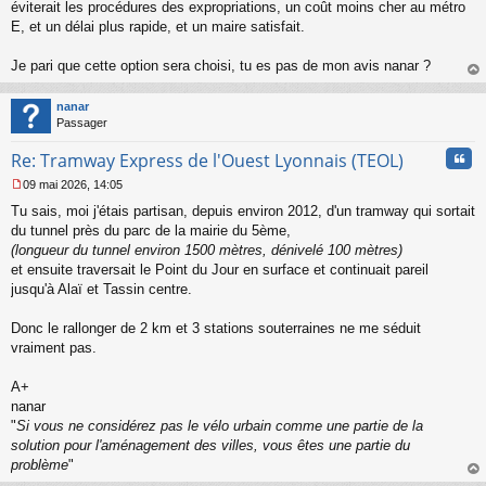
s
éviterait les procédures des expropriations, un coût moins cher au métro
s
E, et un délai plus rapide, et un maire satisfait.
a
g
Je pari que cette option sera choisi, tu es pas de mon avis nanar ?
e
au
n
t
o
nanar
n
Passager
l
u
Cita
Re: Tramway Express de l'Ouest Lyonnais (TEOL)
09 mai 2026, 14:05
M
Tu sais, moi j'étais partisan, depuis environ 2012, d'un tramway qui sortait
e
s
du tunnel près du parc de la mairie du 5ème,
s
(longueur du tunnel environ 1500 mètres, dénivelé 100 mètres)
a
et ensuite traversait le Point du Jour en surface et continuait pareil
g
jusqu'à Alaï et Tassin centre.
e
n
o
Donc le rallonger de 2 km et 3 stations souterraines ne me séduit
n
vraiment pas.
l
u
A+
nanar
"
Si vous ne considérez pas le vélo urbain comme une partie de la
solution pour l'aménagement des villes, vous êtes une partie du
problème
"
au