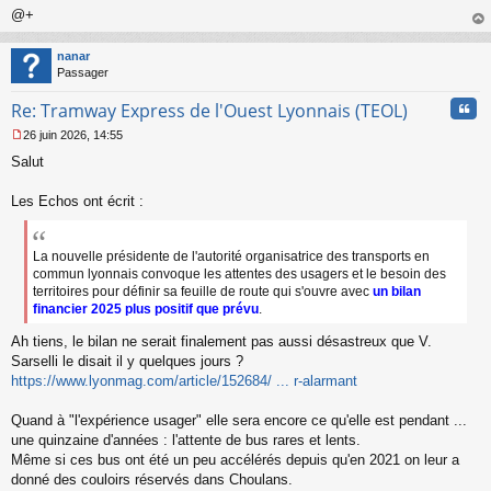
@+
au
t
nanar
Passager
Cita
Re: Tramway Express de l'Ouest Lyonnais (TEOL)
26 juin 2026, 14:55
M
Salut
e
s
s
Les Echos ont écrit :
a
g
e
La nouvelle présidente de l'autorité organisatrice des transports en
n
commun lyonnais convoque les attentes des usagers et le besoin des
o
territoires pour définir sa feuille de route qui s'ouvre avec
un bilan
n
financier 2025 plus positif que prévu
.
l
u
Ah tiens, le bilan ne serait finalement pas aussi désastreux que V.
Sarselli le disait il y quelques jours ?
https://www.lyonmag.com/article/152684/ ... r-alarmant
Quand à "l'expérience usager" elle sera encore ce qu'elle est pendant ...
une quinzaine d'années : l'attente de bus rares et lents.
Même si ces bus ont été un peu accélérés depuis qu'en 2021 on leur a
donné des couloirs réservés dans Choulans.