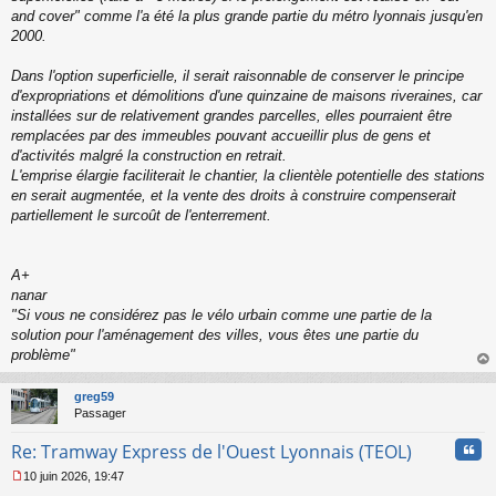
and cover" comme l'a été la plus grande partie du métro lyonnais jusqu'en
2000.
Dans l'option superficielle, il serait raisonnable de conserver le principe
d'expropriations et démolitions d'une quinzaine de maisons riveraines, car
installées sur de relativement grandes parcelles, elles pourraient être
remplacées par des immeubles pouvant accueillir plus de gens et
d'activités malgré la construction en retrait.
L'emprise élargie faciliterait le chantier, la clientèle potentielle des stations
en serait augmentée, et la vente des droits à construire compenserait
partiellement le surcoût de l'enterrement.
A+
nanar
"
Si vous ne considérez pas le vélo urbain comme une partie de la
solution pour l'aménagement des villes, vous êtes une partie du
problème
"
au
t
greg59
Passager
Cita
Re: Tramway Express de l'Ouest Lyonnais (TEOL)
10 juin 2026, 19:47
M