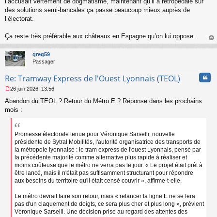
l’accusait vertement de dogmatisme, maintenant qu’il a rétropédalé sur
o
des solutions semi-bancales ça passe beaucoup mieux auprès de
n
l’électorat.
l
u
Ça reste très préférable aux châteaux en Espagne qu’on lui oppose.
au
t
greg59
Passager
Cita
Re: Tramway Express de l'Ouest Lyonnais (TEOL)
26 juin 2026, 13:56
M
Abandon du TEOL ? Retour du Métro E ? Réponse dans les prochains
e
s
mois :
s
a
g
Promesse électorale tenue pour Véronique Sarselli, nouvelle
e
présidente de Sytral Mobilités, l'autorité organisatrice des transports de
n
la métropole lyonnaise : le tram express de l'ouest Lyonnais, pensé par
o
la précédente majorité comme alternative plus rapide à réaliser et
n
moins coûteuse que le métro ne verra pas le jour. « Le projet était prêt à
l
être lancé, mais il n'était pas suffisamment structurant pour répondre
u
aux besoins du territoire qu'il était censé couvrir », affirme-t-elle.
Le métro devrait faire son retour, mais « relancer la ligne E ne se fera
pas d'un claquement de doigts, ce sera plus cher et plus long », prévient
Véronique Sarselli. Une décision prise au regard des attentes des