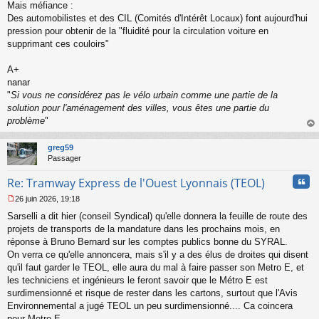
Mais méfiance :
Des automobilistes et des CIL (Comités d'Intérêt Locaux) font aujourd'hui
pression pour obtenir de la "fluidité pour la circulation voiture en
supprimant ces couloirs"
A+
nanar
"
Si vous ne considérez pas le vélo urbain comme une partie de la
solution pour l'aménagement des villes, vous êtes une partie du
problème
"
au
t
greg59
Passager
Cita
Re: Tramway Express de l'Ouest Lyonnais (TEOL)
26 juin 2026, 19:18
M
Sarselli a dit hier (conseil Syndical) qu'elle donnera la feuille de route des
e
s
projets de transports de la mandature dans les prochains mois, en
s
réponse à Bruno Bernard sur les comptes publics bonne du SYRAL.
a
On verra ce qu'elle annoncera, mais s'il y a des élus de droites qui disent
g
qu'il faut garder le TEOL, elle aura du mal à faire passer son Metro E, et
e
les techniciens et ingénieurs le feront savoir que le Métro E est
n
o
surdimensionné et risque de rester dans les cartons, surtout que l'Avis
n
Environnemental a jugé TEOL un peu surdimensionné.... Ca coincera
l
pour Metro E