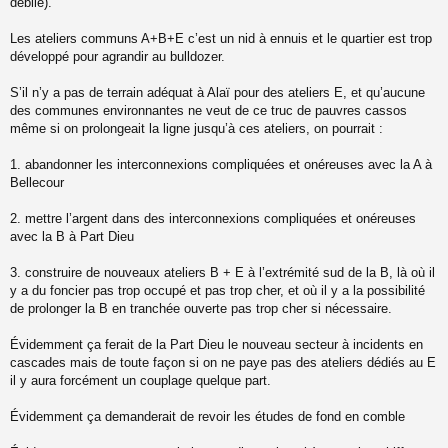
débile).
Les ateliers communs A+B+E c’est un nid à ennuis et le quartier est trop
développé pour agrandir au bulldozer.
S’il n’y a pas de terrain adéquat à Alaï pour des ateliers E, et qu’aucune
des communes environnantes ne veut de ce truc de pauvres cassos
même si on prolongeait la ligne jusqu’à ces ateliers, on pourrait :
1. abandonner les interconnexions compliquées et onéreuses avec la A à
Bellecour
2. mettre l’argent dans des interconnexions compliquées et onéreuses
avec la B à Part Dieu
3. construire de nouveaux ateliers B + E à l’extrémité sud de la B, là où il
y a du foncier pas trop occupé et pas trop cher, et où il y a la possibilité
de prolonger la B en tranchée ouverte pas trop cher si nécessaire.
Évidemment ça ferait de la Part Dieu le nouveau secteur à incidents en
cascades mais de toute façon si on ne paye pas des ateliers dédiés au E
il y aura forcément un couplage quelque part.
Évidemment ça demanderait de revoir les études de fond en comble