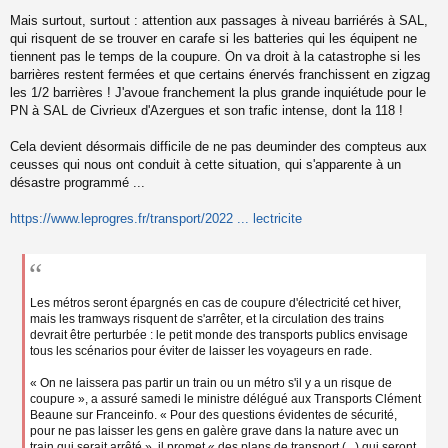
Mais surtout, surtout : attention aux passages à niveau barriérés à SAL,
qui risquent de se trouver en carafe si les batteries qui les équipent ne
tiennent pas le temps de la coupure. On va droit à la catastrophe si les
barrières restent fermées et que certains énervés franchissent en zigzag
les 1/2 barrières ! J'avoue franchement la plus grande inquiétude pour le
PN à SAL de Civrieux d'Azergues et son trafic intense, dont la 118 !
Cela devient désormais difficile de ne pas deuminder des compteus aux
ceusses qui nous ont conduit à cette situation, qui s'apparente à un
désastre programmé ...
https://www.leprogres.fr/transport/2022 ... lectricite
Les métros seront épargnés en cas de coupure d'électricité cet hiver,
mais les tramways risquent de s'arrêter, et la circulation des trains
devrait être perturbée : le petit monde des transports publics envisage
tous les scénarios pour éviter de laisser les voyageurs en rade.
« On ne laissera pas partir un train ou un métro s'il y a un risque de
coupure », a assuré samedi le ministre délégué aux Transports Clément
Beaune sur Franceinfo. « Pour des questions évidentes de sécurité,
pour ne pas laisser les gens en galère grave dans la nature avec un
train qui serait arrêté », il promet « des plans de transport (...) qui seront