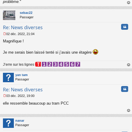
problème.
"
au
t
sebac22
Passager
Cita
Re: News diverses
02 déc. 2022, 21:04
M
Magnifique !
e
s
s
Je me serais bien laissé tenté si j’avais une étagère
a
g
e
J’erre sur les lignes
n
au
o
t
yan tam
n
Passager
l
u
Cita
Re: News diverses
03 déc. 2022, 19:00
M
elle ressemble beaucoup au tram PCC
e
s
s
au
a
t
nanar
g
Passager
e
n