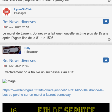
n
au
l
t
Lyon-St-Clair
u
Passager
Cita
Re: News diverses
05 nov. 2022, 20:52
M
Le muret de Laurent Bonnevay a fait une nouvelle victime plus de 15 ans
e
s
après l'Agora line de la 81 : le 1503.
s
au
a
t
Billy
g
Régulateur
e
n
Cita
Re: News diverses
o
n
05 nov. 2022, 23:45
l
M
u
Effectivement on a trouvé un successeur au 1331...
e
s
s
a
g
https://www.leprogres.fr/faits-divers-justice/2022/11/05/villeurbanne-le-
e
bus-se-perche-sur-un-muret-a-laurent-bonnevay
n
o
n
l
u