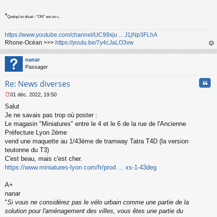
*
Quelqu'un disait : "ON" est un c..
https://www.youtube.com/channel/UC99xju ... J1jNp3FLhA
Rhone-Océan >>>
https://youtu.be/7y4cJaLO3vw
au
t
nanar
Passager
Cita
Re: News diverses
01 déc. 2022, 19:50
M
Salut
e
s
Je ne savais pas trop où poster :
s
Le magasin "Miniatures" entre le 4 et le 6 de la rue de l'Ancienne
a
Préfecture Lyon 2ème
g
vend une maquette au 1/43ème de tramway Tatra T4D (la version
e
teutonne du T3)
n
o
C'est beau, mais c'est cher.
n
https://www.miniatures-lyon.com/fr/prod ... xs-1-43deg
l
u
A+
nanar
"
Si vous ne considérez pas le vélo urbain comme une partie de la
solution pour l'aménagement des villes, vous êtes une partie du