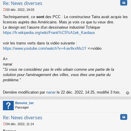
Cita
Re: News diverses
o
n
03 déc. 2022, 19:03
l
M
u
Techniquement, ce
sont
des PCC : Le constructeur Tatra avait acquis les
e
s
licences auprès des Américains. Mais je vois ce que tu veux dire.
s
Le design est l’œuvre d'un dessinateur industriel Tchèque
a
https://fr.wikipedia.org/wiki/Franti%C5%A1ek_Kardaus
g
e
voir les trams verts dans la vidéo suivante :
n
o
https://www.youtube.com/watch?v=4-av9xxMs1Y
<=vidéo
n
l
A+
u
nanar
"
Si vous ne considérez pas le vélo urbain comme une partie de la
solution pour l'aménagement des villes, vous êtes une partie du
problème.
"
Dernière modification par
nanar
le 22 déc. 2022, 14:25, modifié 3 fois.
au
t
Benoist_1er
Passager
Cita
Re: News diverses
04 déc. 2022, 11:14
M