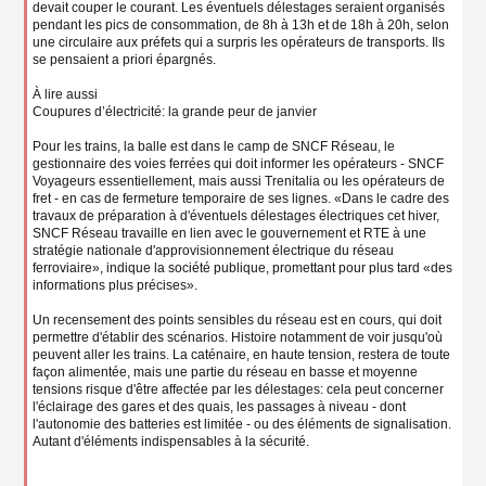
devait couper le courant. Les éventuels délestages seraient organisés
pendant les pics de consommation, de 8h à 13h et de 18h à 20h, selon
une circulaire aux préfets qui a surpris les opérateurs de transports. Ils
se pensaient a priori épargnés.
À lire aussi
Coupures d’électricité: la grande peur de janvier
Pour les trains, la balle est dans le camp de SNCF Réseau, le
gestionnaire des voies ferrées qui doit informer les opérateurs - SNCF
Voyageurs essentiellement, mais aussi Trenitalia ou les opérateurs de
fret - en cas de fermeture temporaire de ses lignes. «Dans le cadre des
travaux de préparation à d'éventuels délestages électriques cet hiver,
SNCF Réseau travaille en lien avec le gouvernement et RTE à une
stratégie nationale d'approvisionnement électrique du réseau
ferroviaire», indique la société publique, promettant pour plus tard «des
informations plus précises».
Un recensement des points sensibles du réseau est en cours, qui doit
permettre d'établir des scénarios. Histoire notamment de voir jusqu'où
peuvent aller les trains. La caténaire, en haute tension, restera de toute
façon alimentée, mais une partie du réseau en basse et moyenne
tensions risque d'être affectée par les délestages: cela peut concerner
l'éclairage des gares et des quais, les passages à niveau - dont
l'autonomie des batteries est limitée - ou des éléments de signalisation.
Autant d'éléments indispensables à la sécurité.