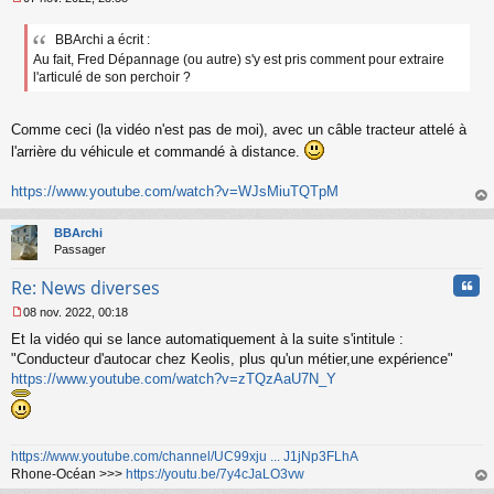
M
e
BBArchi a écrit :
s
Au fait, Fred Dépannage (ou autre) s'y est pris comment pour extraire
s
a
l'articulé de son perchoir ?
g
e
n
Comme ceci (la vidéo n'est pas de moi), avec un câble tracteur attelé à
o
l'arrière du véhicule et commandé à distance.
n
l
https://www.youtube.com/watch?v=WJsMiuTQTpM
u
au
t
BBArchi
Passager
Cita
Re: News diverses
08 nov. 2022, 00:18
M
Et la vidéo qui se lance automatiquement à la suite s'intitule :
e
s
"Conducteur d'autocar chez Keolis, plus qu'un métier,une expérience"
s
https://www.youtube.com/watch?v=zTQzAaU7N_Y
a
g
e
n
https://www.youtube.com/channel/UC99xju ... J1jNp3FLhA
o
n
Rhone-Océan >>>
https://youtu.be/7y4cJaLO3vw
l
au