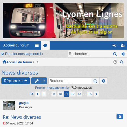
Accueil du forum
Premier message non lu
ac
or
on
ns
Accueil du forum
co
u
ne
cri
ec
News diverses
ur
m
xi
pti
her
ci
s
on
on
Répondre
ch
er
s
Premier message non lu
• 710 messages
1
…
9
10
11
12
13
…
15
greg59
Passager
Cita
Re: News diverses
04 nov. 2022, 17:54
M