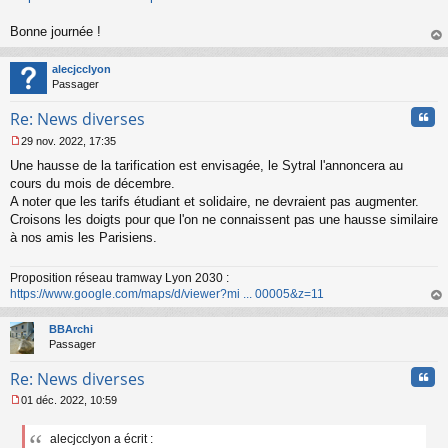
Bonne journée !
au
t
alecjcclyon
Passager
Cita
Re: News diverses
29 nov. 2022, 17:35
M
Une hausse de la tarification est envisagée, le Sytral l'annoncera au
e
s
cours du mois de décembre.
s
A noter que les tarifs étudiant et solidaire, ne devraient pas augmenter.
a
Croisons les doigts pour que l'on ne connaissent pas une hausse similaire
g
à nos amis les Parisiens.
e
n
o
Proposition réseau tramway Lyon 2030 :
n
https://www.google.com/maps/d/viewer?mi ... 00005&z=11
l
au
u
t
BBArchi
Passager
Cita
Re: News diverses
01 déc. 2022, 10:59
M
e
alecjcclyon a écrit :
s