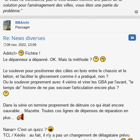
l
solution pour l'aménagement des villes, vous êtes une partie du
u
problème
."
au
t
BBArchi
Passager
Cita
Re: News diverses
08 nov. 2022, 13:09
M
Adritcl>
Fichtre !
e
s
Le dépanneur a dépanné. OK. Mais la méthode ?
s
a
Le soulever pour positionner des câles en bois entre le chassis et le
g
béton, et faciliter le glissement comme il a pratiqué, non ?
e
n
Ou le soulever proprement avec 4 vérins et virer les GBA par l'avant, "le
o
temps de" histoire de ne pas secouer l'articulation encore plus ?
n
l
u
Dans la série on termine proprement de détruire ce qui était encore
sauvable... Mazette. Toutes ces lignes de dépenses de réparation en
plus...
Nanar> C'est un quizz ?
TCL / Kéolis : au fait, il n'y a pas un changement de délagataire prévu