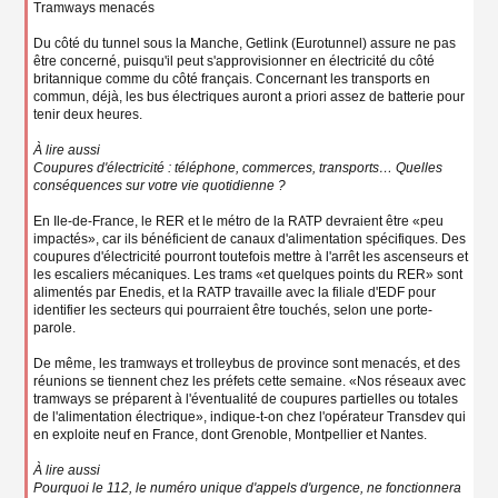
Tramways menacés
Du côté du tunnel sous la Manche, Getlink (Eurotunnel) assure ne pas
être concerné, puisqu'il peut s'approvisionner en électricité du côté
britannique comme du côté français. Concernant les transports en
commun, déjà, les bus électriques auront a priori assez de batterie pour
tenir deux heures.
À lire aussi
Coupures d'électricité : téléphone, commerces, transports… Quelles
conséquences sur votre vie quotidienne ?
En Ile-de-France, le RER et le métro de la RATP devraient être «peu
impactés», car ils bénéficient de canaux d'alimentation spécifiques. Des
coupures d'électricité pourront toutefois mettre à l'arrêt les ascenseurs et
les escaliers mécaniques. Les trams «et quelques points du RER» sont
alimentés par Enedis, et la RATP travaille avec la filiale d'EDF pour
identifier les secteurs qui pourraient être touchés, selon une porte-
parole.
De même, les tramways et trolleybus de province sont menacés, et des
réunions se tiennent chez les préfets cette semaine. «Nos réseaux avec
tramways se préparent à l'éventualité de coupures partielles ou totales
de l'alimentation électrique», indique-t-on chez l'opérateur Transdev qui
en exploite neuf en France, dont Grenoble, Montpellier et Nantes.
À lire aussi
Pourquoi le 112, le numéro unique d'appels d'urgence, ne fonctionnera