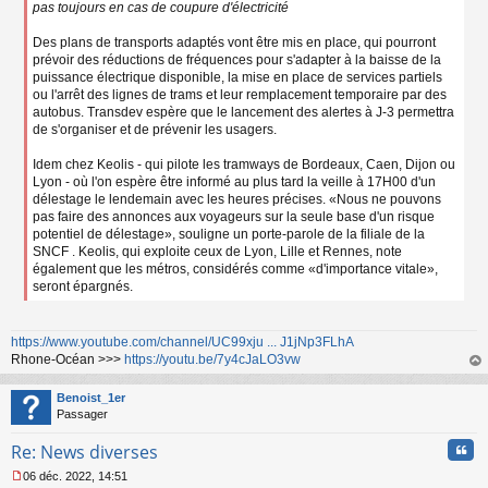
pas toujours en cas de coupure d'électricité
Des plans de transports adaptés vont être mis en place, qui pourront
prévoir des réductions de fréquences pour s'adapter à la baisse de la
puissance électrique disponible, la mise en place de services partiels
ou l'arrêt des lignes de trams et leur remplacement temporaire par des
autobus. Transdev espère que le lancement des alertes à J-3 permettra
de s'organiser et de prévenir les usagers.
Idem chez Keolis - qui pilote les tramways de Bordeaux, Caen, Dijon ou
Lyon - où l'on espère être informé au plus tard la veille à 17H00 d'un
délestage le lendemain avec les heures précises. «Nous ne pouvons
pas faire des annonces aux voyageurs sur la seule base d'un risque
potentiel de délestage», souligne un porte-parole de la filiale de la
SNCF . Keolis, qui exploite ceux de Lyon, Lille et Rennes, note
également que les métros, considérés comme «d'importance vitale»,
seront épargnés.
https://www.youtube.com/channel/UC99xju ... J1jNp3FLhA
Rhone-Océan >>>
https://youtu.be/7y4cJaLO3vw
au
t
Benoist_1er
Passager
Cita
Re: News diverses
06 déc. 2022, 14:51
M