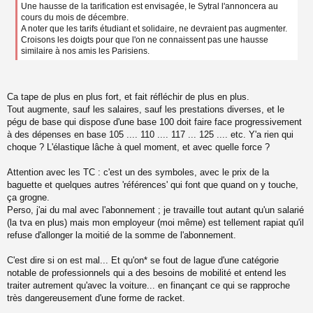
Une hausse de la tarification est envisagée, le Sytral l'annoncera au
s
a
cours du mois de décembre.
g
A noter que les tarifs étudiant et solidaire, ne devraient pas augmenter.
e
Croisons les doigts pour que l'on ne connaissent pas une hausse
n
similaire à nos amis les Parisiens.
o
n
l
u
Ca tape de plus en plus fort, et fait réfléchir de plus en plus.
Tout augmente, sauf les salaires, sauf les prestations diverses, et le
pégu de base qui dispose d'une base 100 doit faire face progressivement
à des dépenses en base 105 .... 110 .... 117 ... 125 .... etc. Y'a rien qui
choque ? L'élastique lâche à quel moment, et avec quelle force ?
Attention avec les TC : c'est un des symboles, avec le prix de la
baguette et quelques autres 'références' qui font que quand on y touche,
ça grogne.
Perso, j'ai du mal avec l'abonnement ; je travaille tout autant qu'un salarié
(la tva en plus) mais mon employeur (moi même) est tellement rapiat qu'il
refuse d'allonger la moitié de la somme de l'abonnement.
C'est dire si on est mal... Et qu'on* se fout de lague d'une catégorie
notable de professionnels qui a des besoins de mobilité et entend les
traiter autrement qu'avec la voiture... en finançant ce qui se rapproche
très dangereusement d'une forme de racket.