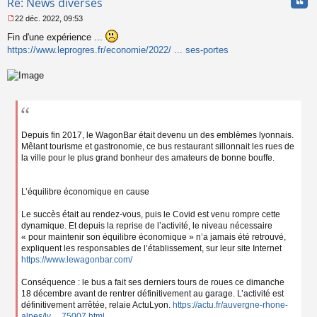
Cita
Re: News diverses
o
n
22 déc. 2022, 09:53
l
M
u
Fin d'une expérience ...
e
s
https://www.leprogres.fr/economie/2022/ ... ses-portes
s
a
g
e
n
o
n
l
Depuis fin 2017, le WagonBar était devenu un des emblèmes lyonnais.
u
Mêlant tourisme et gastronomie, ce bus restaurant sillonnait les rues de
la ville pour le plus grand bonheur des amateurs de bonne bouffe.
L’équilibre économique en cause
Le succès était au rendez-vous, puis le Covid est venu rompre cette
dynamique. Et depuis la reprise de l’activité, le niveau nécessaire
« pour maintenir son équilibre économique » n’a jamais été retrouvé,
expliquent les responsables de l’établissement, sur leur site Internet
https://www.lewagonbar.com/
Conséquence : le bus a fait ses derniers tours de roues ce dimanche
18 décembre avant de rentrer définitivement au garage. L’activité est
définitivement arrêtée, relaie ActuLyon.
https://actu.fr/auvergne-rhone-
alpes/ly ... 75007.html