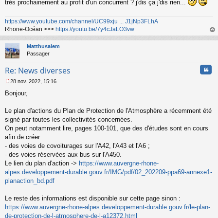
très prochainement au profit d'un concurrent ? j'dis ça j'dis rien...
https://www.youtube.com/channel/UC99xju ... J1jNp3FLhA
Rhone-Océan >>>
https://youtu.be/7y4cJaLO3vw
au
t
Matthusalem
Passager
Cita
Re: News diverses
28 nov. 2022, 15:16
M
Bonjour,
e
s
s
Le plan d'actions du Plan de Protection de l'Atmosphère a récemment été
a
signé par toutes les collectivités concernées.
g
On peut notamment lire, pages 100-101, que des d'études sont en cours
e
afin de créer
n
o
- des voies de covoiturages sur l'A42, l'A43 et l'A6 ;
n
- des voies réservées aux bus sur l'A450.
l
Le lien du plan d'action ->
https://www.auvergne-rhone-
u
alpes.developpement-durable.gouv.fr/IMG/pdf/02_202209-ppa69-annexe1-
planaction_bd.pdf
Le reste des informations est disponible sur cette page sinon :
https://www.auvergne-rhone-alpes.developpement-durable.gouv.fr/le-plan-
de-protection-de-l-atmosphere-de-l-a12372.html