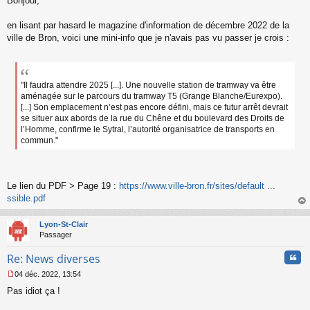
Bonjour,
e
s
s
en lisant par hasard le magazine d'information de décembre 2022 de la
a
ville de Bron, voici une mini-info que je n'avais pas vu passer je crois :
g
e
n
o
n
"Il faudra attendre 2025 [...]. Une nouvelle station de tramway va être
l
aménagée sur le parcours du tramway T5 (Grange Blanche/Eurexpo).
u
[...] Son emplacement n’est pas encore défini, mais ce futur arrêt devrait
se situer aux abords de la rue du Chêne et du boulevard des Droits de
l’Homme, confirme le Sytral, l’autorité organisatrice de transports en
commun."
Le lien du PDF > Page 19 :
https://www.ville-bron.fr/sites/default ...
ssible.pdf
au
t
Lyon-St-Clair
Passager
Cita
Re: News diverses
04 déc. 2022, 13:54
M
Pas idiot ça !
e
s