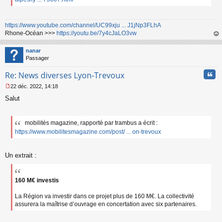
https://www.youtube.com/channel/UC99xju ... J1jNp3FLhA
Rhone-Océan >>>
https://youtu.be/7y4cJaLO3vw
au
t
nanar
Passager
Cita
Re: News diverses Lyon-Trevoux
22 déc. 2022, 14:18
M
Salut
e
s
s
a
mobilités magazine, rapporté par trambus a écrit :
g
https://www.mobilitesmagazine.com/post/ ... on-trevoux
e
n
o
Un extrait :
n
l
u
160 M€ investis
La Région va investir dans ce projet plus de 160 M€. La collectivité
assurera la maîtrise d’ouvrage en concertation avec six partenaires.