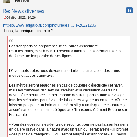
Passager
Cita
Re: News diverses
06 déc. 2022, 14:26
M
https://www.lefigaro.fr/conjoncture/les ... e-20221206
e
s
Tiens, la panique s'installe ?
s
a
g
Les transports se préparent aux coupures d'électricité
e
Pour les trains, c'est à SNCF Réseau d'informer les opérateurs en cas
n
de fermeture temporaire de ses lignes.
o
n
l
D'éventuels délestages devraient perturber la circulation des trains,
u
métros et autres tramways.
Les métros seront épargnés en cas de coupure d'électricité cet hiver,
mais les tramways risquent de s'arrêter, et la circulation des trains
devrait être perturbée : le petit monde des transports publics envisage
tous les scénarios pour éviter de laisser les voyageurs en rade. «On ne
laissera pas partir un train ou un métro s'il y a un risque de coupure», a
assuré samedi le ministre délégué aux Transports Clément Beaune sur
Franceinfo.
«Pour des questions évidentes de sécurité, pour ne pas laisser les gens
en galère grave dans la nature avec un train qui serait arrêté», il promet
«des plans de transport (...) qui seront adaptés et annoncés» si Enedis