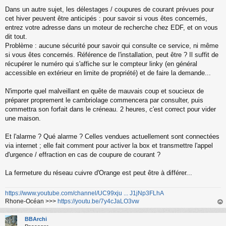
g
Dans un autre sujet, les délestages / coupures de courant prévues pour
e
cet hiver peuvent être anticipés : pour savoir si vous êtes concernés,
n
o
entrez votre adresse dans un moteur de recherche chez EDF, et on vous
n
dit tout.
l
Problème : aucune sécurité pour savoir qui consulte ce service, ni même
u
si vous êtes concernés. Référence de l'installation, peut être ? Il suffit de
récupérer le numéro qui s'affiche sur le compteur linky (en général
accessible en extérieur en limite de propriété) et de faire la demande...
N'importe quel malveillant en quête de mauvais coup et soucieux de
préparer proprement le cambriolage commencera par consulter, puis
commettra son forfait dans le créneau. 2 heures, c'est correct pour vider
une maison.
Et l'alarme ? Qué alarme ? Celles vendues actuellement sont connectées
via internet ; elle fait comment pour activer la box et transmettre l'appel
d'urgence / effraction en cas de coupure de courant ?
La fermeture du réseau cuivre d'Orange est peut être à différer...
https://www.youtube.com/channel/UC99xju ... J1jNp3FLhA
Rhone-Océan >>>
https://youtu.be/7y4cJaLO3vw
au
t
BBArchi