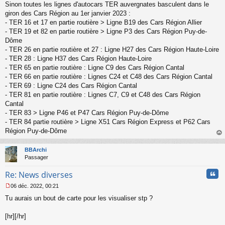
s
Sinon toutes les lignes d'autocars TER auvergnates basculent dans le
a
giron des Cars Région au 1er janvier 2023 :
g
- TER 16 et 17 en partie routière > Ligne B19 des Cars Région Allier
e
- TER 19 et 82 en partie routière > Ligne P3 des Cars Région Puy-de-
n
o
Dôme
n
- TER 26 en partie routière et 27 : Ligne H27 des Cars Région Haute-Loire
l
- TER 28 : Ligne H37 des Cars Région Haute-Loire
u
- TER 65 en partie routière : Ligne C9 des Cars Région Cantal
- TER 66 en partie routière : Lignes C24 et C48 des Cars Région Cantal
- TER 69 : Ligne C24 des Cars Région Cantal
- TER 81 en partie routière : Lignes C7, C9 et C48 des Cars Région
Cantal
- TER 83 > Ligne P46 et P47 Cars Région Puy-de-Dôme
- TER 84 partie routière > Ligne X51 Cars Région Express et P62 Cars
Région Puy-de-Dôme
au
t
BBArchi
Passager
Cita
Re: News diverses
06 déc. 2022, 00:21
M
Tu aurais un bout de carte pour les visualiser stp ?
e
s
s
[hr][/hr]
a