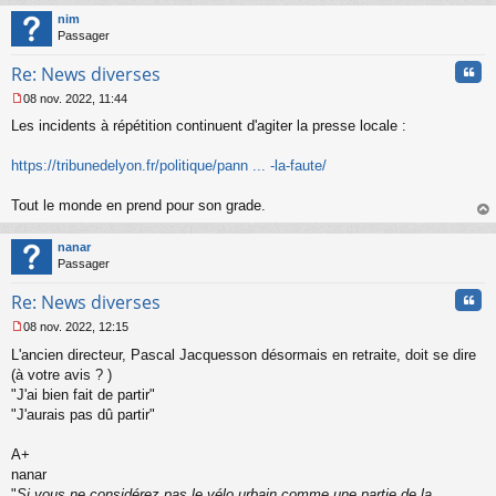
u
t
nim
Passager
Cita
Re: News diverses
08 nov. 2022, 11:44
M
Les incidents à répétition continuent d'agiter la presse locale :
e
s
s
https://tribunedelyon.fr/politique/pann ... -la-faute/
a
g
Tout le monde en prend pour son grade.
e
au
n
t
o
nanar
n
Passager
l
u
Cita
Re: News diverses
08 nov. 2022, 12:15
M
L'ancien directeur, Pascal Jacquesson désormais en retraite, doit se dire
e
s
(à votre avis ? )
s
"J'ai bien fait de partir"
a
"J'aurais pas dû partir"
g
e
A+
n
o
nanar
n
"
Si vous ne considérez pas le vélo urbain comme une partie de la