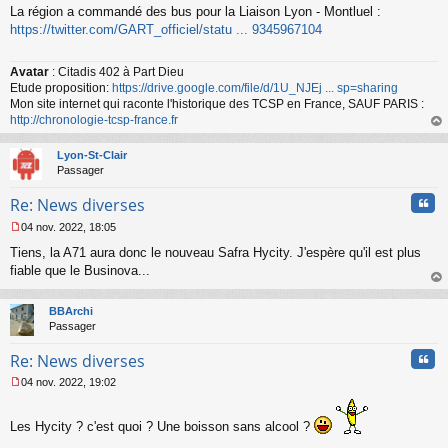
La région a commandé des bus pour la Liaison Lyon - Montluel :
e
s
https://twitter.com/GART_officiel/statu ... 9345967104
s
a
Avatar
: Citadis 402 à Part Dieu
g
Etude proposition:
https://drive.google.com/file/d/1U_NJEj ... sp=sharing
e
n
Mon site internet qui raconte l'historique des TCSP en France, SAUF PARIS :
o
http://chronologie-tcsp-france.fr
n
au
l
t
Lyon-St-Clair
u
Passager
Cita
Re: News diverses
04 nov. 2022, 18:05
M
Tiens, la A71 aura donc le nouveau Safra Hycity. J'espère qu'il est plus
e
s
fiable que le Businova...
s
au
a
t
BBArchi
g
Passager
e
n
Cita
Re: News diverses
o
n
04 nov. 2022, 19:02
l
M
u
e
s
Les Hycity ? c'est quoi ? Une boisson sans alcool ?
s