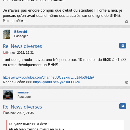
e
s
s
Je n'avais pas encore compris que c'était du standard ! Honte à moi, je
a
pensais qu'on avait quand même des articulés sur une ligne de BHNS.
g
Suis-je bête...
e
au
n
t
o
BBArchi
n
Passager
l
u
Cita
Re: News diverses
04 nov. 2022, 19:31
M
Tant que ça roule... avec une fréquence aux 10 minutes de 6h30 à 21h00,
e
s
ça reste théoriquement un BHNS...
s
a
https://www.youtube.com/channel/UC99xju ... J1jNp3FLhA
g
Rhone-Océan >>>
https://youtu.be/7y4cJaLO3vw
e
n
au
o
t
amaury
n
Passager
l
u
Cita
Re: News diverses
04 nov. 2022, 21:35
M
e
yanns040586 a écrit :
s
Ah eh bien c'est de mieux en mieux...
s