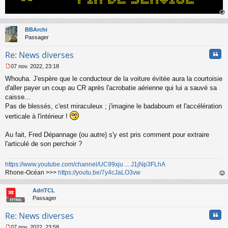
au
t
BBArchi
Passager
Cita
Re: News diverses
07 nov. 2022, 23:18
M
Whouha. J'espère que le conducteur de la voiture évitée aura la courtoisie
e
s
d'aller payer un coup au CR après l'acrobatie aérienne qui lui a sauvé sa
s
caisse...
a
Pas de blessés, c'est miraculeux ; j'imagine le badaboum et l'accélération
g
verticale à l'intérieur !
e
n
o
Au fait, Fred Dépannage (ou autre) s'y est pris comment pour extraire
n
l'articulé de son perchoir ?
l
u
https://www.youtube.com/channel/UC99xju ... J1jNp3FLhA
Rhone-Océan >>>
https://youtu.be/7y4cJaLO3vw
au
t
AdriTCL
Passager
Cita
Re: News diverses
07 nov. 2022, 23:58