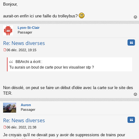
Bonjour,
e
s
s
aurait-on
enfin
ici une faille du trolleybus?
a
au
g
t
Lyon-St-Clair
e
Passager
n
o
Cita
Re: News diverses
n
l
06 déc. 2022, 19:15
u
M
e
BBArchi a écrit :
s
Tu aurais un bout de carte pour les visualiser stp ?
s
a
g
e
n
Non désolé, on peut se faire un début d'idée avec la carte sur le site des
o
TER.
n
au
l
t
u
Auron
Passager
Cita
Re: News diverses
06 déc. 2022, 21:38
M
Je croyais qu'il ne devait pas y avoir de suppressions de trains pour
e