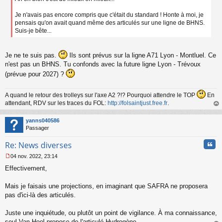
a
g
Je n'avais pas encore compris que c'était du standard ! Honte à moi, je
e
pensais qu'on avait quand même des articulés sur une ligne de BHNS.
n
Suis-je bête...
o
n
l
Je ne te suis pas.
Ils sont prévus sur la ligne A71 Lyon - Montluel. Ce
u
n'est pas un BHNS. Tu confonds avec la future ligne Lyon - Trévoux
(prévue pour 2027) ?
A quand le retour des trolleys sur l'axe A2 ?!? Pourquoi attendre le TOP
En
attendant, RDV sur les traces du FOL:
http://folsaintjust.free.fr
.
au
t
yanns040586
Passager
Cita
Re: News diverses
04 nov. 2022, 23:14
M
Effectivement,
e
s
s
Mais je faisais une projections, en imaginant que SAFRA ne proposera
a
pas d'ici-là des articulés.
g
e
Juste une inquiétude, ou plutôt un point de vigilance. À ma connaissance,
n
o
seul Van Hool propose de l'articulé Hydrogène.