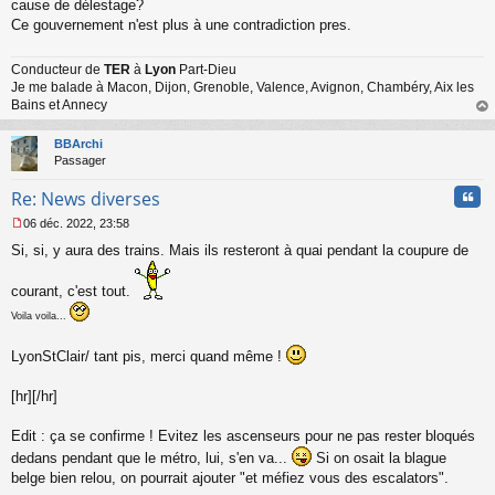
s
cause de délestage?
s
Ce gouvernement n'est plus à une contradiction pres.
a
g
Conducteur de
TER
à
Lyon
Part-Dieu
e
Je me balade à Macon, Dijon, Grenoble, Valence, Avignon, Chambéry, Aix les
n
o
Bains et Annecy
n
au
l
t
BBArchi
u
Passager
Cita
Re: News diverses
06 déc. 2022, 23:58
M
Si, si, y aura des trains. Mais ils resteront à quai pendant la coupure de
e
s
s
courant, c'est tout.
a
Voila voila...
g
e
n
LyonStClair/ tant pis, merci quand même !
o
n
[hr][/hr]
l
u
Edit : ça se confirme ! Evitez les ascenseurs pour ne pas rester bloqués
dedans pendant que le métro, lui, s'en va...
Si on osait la blague
belge bien relou, on pourrait ajouter "et méfiez vous des escalators".