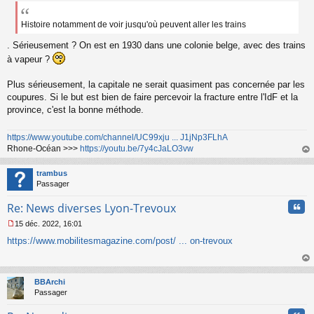
Histoire notamment de voir jusqu'où peuvent aller les trains
. Sérieusement ? On est en 1930 dans une colonie belge, avec des trains
à vapeur ?
Plus sérieusement, la capitale ne serait quasiment pas concernée par les
coupures. Si le but est bien de faire percevoir la fracture entre l'IdF et la
province, c'est la bonne méthode.
https://www.youtube.com/channel/UC99xju ... J1jNp3FLhA
Rhone-Océan >>>
https://youtu.be/7y4cJaLO3vw
au
t
trambus
Passager
Cita
Re: News diverses Lyon-Trevoux
15 déc. 2022, 16:01
M
https://www.mobilitesmagazine.com/post/ ... on-trevoux
e
s
s
au
a
t
BBArchi
g
Passager
e
n