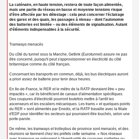
La caténaire, en haute tension, restera de toute façon alimentée,
mais une partie du réseau en basse et moyenne tensions risque
d'être affectée par les délestage : cela peut concerner l'éclairage
des gares et des quais, les passages à niveau – dont l'autonomie
des batteries est limitée – ou des éléments de signalisation. Autant
d'éléments indispensables à la sécurité.
Tramways menacés
Du côté du tunnel sous la Manche, Getlink (Eurotunnel) assure ne pas
être concerné, puisqu'il peut s'approvisionner en électricité du côté
britannique comme du côté français.
Concernant les transports en commun, déjà, les bus électriques auront
a priori assez de batterie pour tenir deux heures.
En Ile-de-France, le RER et le métro de la RATP devraient être « peu
impactés », car ils bénéficient de canaux d'alimentation spécifiques.
Des coupures d'électricité pourront toutefois mettre à l'arrêt les
ascenseurs et les escaliers mécaniques. Les trams « et quelques points
du RER » sont alimentés par Enedis, et la RATP travaille avec la filiale
d'EDF pour identifier les secteurs qui pourraient être touchés, selon une
porte-parole.
De même, les tramways et trolleybus de province sont menacés, et des
réunions se tiennent chez les préfets cette semaine. « Nos réseaux
avec tramways se préparent à l'éventualité de coupures partielles ou