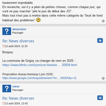
l
hautement improbable.
u
En revanche, oui il y a plein de petites choses,
comme chaque jour
, qui
vont ne pas marcher "pile le jour de début des JO".
Mais tout n'est pas à mettre dans cette même catégorie du "bruit de fond
habituel des problèmes"
.
au
t
alecjcclyon
Passager
Cita
Re: News diverses
12 août 2024, 11:33
M
Bonjour,
e
s
s
La commune de Grigny va changer de nom en 2025 :
a
https://www.bfmtv.com/lyon/son-histoire ... 20059.html
g
e
n
Proposition réseau tramway Lyon 2030 :
o
https://www.google.com/maps/d/viewer?mi ... 00005&z=11
n
au
l
t
nanar
u
Passager
Cita
Re: News diverses
12 août 2024, 12:43
M