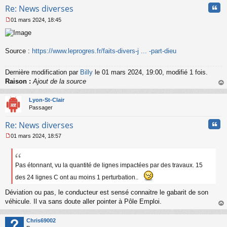
l
Cita
Re: News diverses
u
01 mars 2024, 18:45
M
e
s
s
Source :
https://www.leprogres.fr/faits-divers-j ... -part-dieu
a
g
e
Dernière modification par
Billy
le 01 mars 2024, 19:00, modifié 1 fois.
n
Raison :
Ajout de la source
o
au
n
t
Lyon-St-Clair
l
Passager
u
Cita
Re: News diverses
01 mars 2024, 18:57
M
e
s
s
Pas étonnant, vu la quantité de lignes impactées par des travaux. 15
a
des 24 lignes C ont au moins 1 perturbation..
g
e
Déviation ou pas, le conducteur est sensé connaitre le gabarit de son
n
véhicule. Il va sans doute aller pointer à Pôle Emploi.
o
n
au
l
t
Chris69002
u