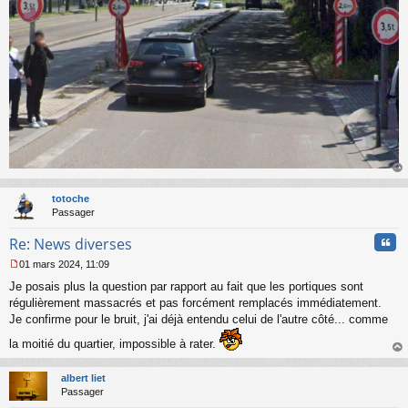
au
t
totoche
Passager
Cita
Re: News diverses
01 mars 2024, 11:09
M
Je posais plus la question par rapport au fait que les portiques sont
e
s
régulièrement massacrés et pas forcément remplacés immédiatement.
s
Je confirme pour le bruit, j'ai déjà entendu celui de l'autre côté... comme
a
g
la moitié du quartier, impossible à rater.
e
au
n
t
albert liet
o
Passager
n