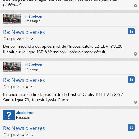
o
problème
"
n
au
l
t
métrolyon
u
Passager
Cita
Re: News diverses
12 juin 2024, 21:27
M
Bonsoir, incendie cet après-midi de l'Irisbus Citelis 12 EEV n°3120.
e
s
Il était sur la ligne 15E à Vernaison. Intégralement détruit.
s
au
a
t
métrolyon
g
Passager
e
n
Cita
Re: News diverses
o
n
06 juil. 2024, 07:48
l
M
u
Incendie hier en fin d'après-midi, de l'Irisbus Citelis 18 EEV n°2277.
e
s
Sur la ligne 70, à l'arrêt Lycée Cuzin.
s
au
a
t
alecjcclyon
g
Passager
e
n
Cita
Re: News diverses
o
n
06 juil. 2024, 21:50
l
M