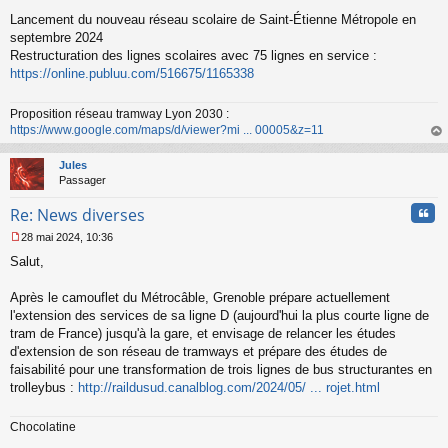
s
s
Lancement du nouveau réseau scolaire de Saint-Étienne Métropole en
a
septembre 2024
g
Restructuration des lignes scolaires avec 75 lignes en service :
e
https://online.publuu.com/516675/1165338
n
o
n
Proposition réseau tramway Lyon 2030 :
l
https://www.google.com/maps/d/viewer?mi ... 00005&z=11
u
au
t
Jules
Passager
Cita
Re: News diverses
28 mai 2024, 10:36
M
Salut,
e
s
s
Après le camouflet du Métrocâble, Grenoble prépare actuellement
a
l'extension des services de sa ligne D (aujourd'hui la plus courte ligne de
g
tram de France) jusqu'à la gare, et envisage de relancer les études
e
d'extension de son réseau de tramways et prépare des études de
n
o
faisabilité pour une transformation de trois lignes de bus structurantes en
n
trolleybus :
http://raildusud.canalblog.com/2024/05/ ... rojet.html
l
u
Chocolatine