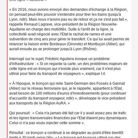
« En 2016, nous avions envoyé des demandes d'échange à la Région,
on pensait peut-être pouvoir s'entendre pour tirer les trains (jusqu'à
Lyon, ndlr). Mais nous n'avons pas eu de retour et ça ne s'est pas fait »,
rappelle Renaud Lagrave, vice-président de la Région Nouvelle-
Aquitaine en charge des mobilités. Suite à l'arrêt de la ligne, la
collectivité avait négocié avec l'Etat le rachat de rames et une
subvention de cinq ans pour gérer le transfert. Ce qui lui avait permis de
relancer la liaison entre Bordeaux (Gironde) et Montluçon (Allier), qui
aurait ensuite pu se prolonger jusqu'à Lyon (Rhône).
Interrogé sur le sujet, Frédéric Aguilera évoque un problème
d'infrastructure : « Si on regarde la carte, un des problèmes majeurs de
cette ligne est un tronçon qui n'existe plus vraiment, car il n'est plus
utilisé pour faire du transport de voyageurs », explique t-il.
« À l'époque, le tronçon qui relie Saint-Germain des Fossés à Gannat
(Allier) sur le réseau ferroviaire qui, je le rappelle, appartient à l'Etat,
avait besoin de 100 millions d'euros d'investissements (pour continuer
d'accueillir du transport voyageur, ndlr) », développe le vice-président
aux transports de la Région AuRA. »
Qui poursuit : « Cela n'a jamais été fait car il y avait assez peu de trafic
et les lignes transversales financées par l'Etat étaient peu dynamiques.
Celui-ci n'a pas voulu injecter cette somme ».
Résultat : ce tronçon a continué à se dégrader au point d'être bientôt
limité à 30 km/h selon l'élu. « Le tronçon est toujours utilisé par des