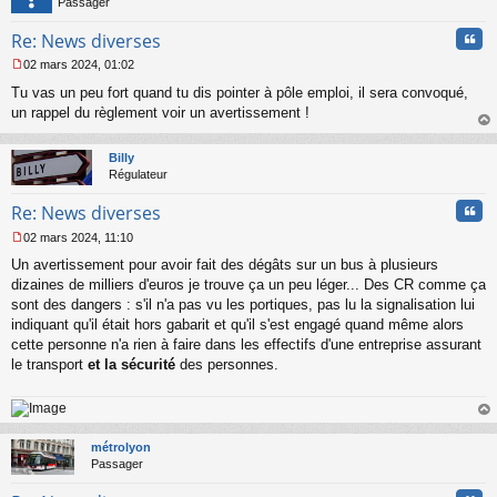
Passager
Cita
Re: News diverses
02 mars 2024, 01:02
M
Tu vas un peu fort quand tu dis pointer à pôle emploi, il sera convoqué,
e
s
un rappel du règlement voir un avertissement !
s
au
a
t
Billy
g
Régulateur
e
n
Cita
Re: News diverses
o
n
02 mars 2024, 11:10
l
M
u
Un avertissement pour avoir fait des dégâts sur un bus à plusieurs
e
s
dizaines de milliers d'euros je trouve ça un peu léger... Des CR comme ça
s
sont des dangers : s'il n'a pas vu les portiques, pas lu la signalisation lui
a
indiquant qu'il était hors gabarit et qu'il s'est engagé quand même alors
g
cette personne n'a rien à faire dans les effectifs d'une entreprise assurant
e
le transport
et la sécurité
des personnes.
n
o
n
l
au
u
t
métrolyon
Passager