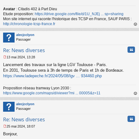
Avatar
: Citadis 402 à Part Dieu
Etude proposition:
https://drive.google.com/file/d/1U_NJEj ... sp=sharing
Mon site internet qui raconte l'historique des TCSP en France, SAUF PARIS :
http://chronologie-tcsp-france.fr
au
t
alecjcclyon
Passager
Cita
Re: News diverses
13 mai 2024, 13:28
M
Lancement des travaux sur la ligne LGV Toulouse - Paris.
e
s
En 2031, Toulouse sera à 3h de temps de Paris et 1h de Bordeaux.
s
https://www.ladepeche.fr/2024/05/08/lgv ... 934460.php
a
g
Proposition réseau tramway Lyon 2030 :
e
https://www.google.com/maps/d/viewer?mi ... 00005&z=11
n
o
au
n
t
alecjcclyon
l
Passager
u
Cita
Re: News diverses
25 mai 2024, 18:07
M
Bonjour,
e