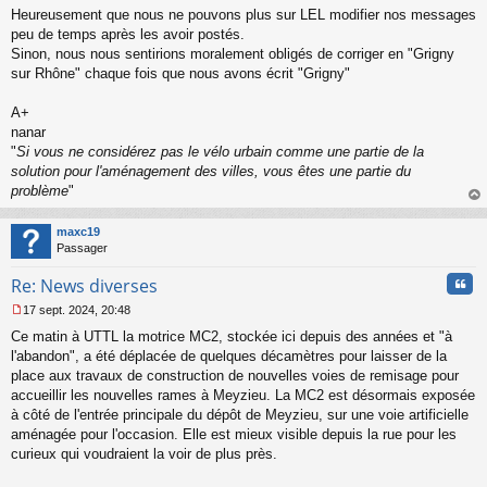
Heureusement que nous ne pouvons plus sur LEL modifier nos messages
e
s
peu de temps après les avoir postés.
s
Sinon, nous nous sentirions moralement obligés de corriger en "Grigny
a
sur Rhône" chaque fois que nous avons écrit "Grigny"
g
e
A+
n
o
nanar
n
"
Si vous ne considérez pas le vélo urbain comme une partie de la
l
solution pour l'aménagement des villes, vous êtes une partie du
u
problème
"
au
t
maxc19
Passager
Cita
Re: News diverses
17 sept. 2024, 20:48
M
Ce matin à UTTL la motrice MC2, stockée ici depuis des années et "à
e
s
l'abandon", a été déplacée de quelques décamètres pour laisser de la
s
place aux travaux de construction de nouvelles voies de remisage pour
a
accueillir les nouvelles rames à Meyzieu. La MC2 est désormais exposée
g
à côté de l'entrée principale du dépôt de Meyzieu, sur une voie artificielle
e
aménagée pour l'occasion. Elle est mieux visible depuis la rue pour les
n
o
curieux qui voudraient la voir de plus près.
n
l