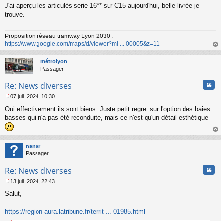
u
J'ai aperçu les articulés serie 16** sur C15 aujourd'hui, belle livrée je
e
s
trouve.
s
a
Proposition réseau tramway Lyon 2030 :
g
https://www.google.com/maps/d/viewer?mi ... 00005&z=11
e
n
au
o
t
métrolyon
n
Passager
l
u
Cita
Re: News diverses
07 juil. 2024, 10:30
M
Oui effectivement ils sont biens. Juste petit regret sur l'option des baies
e
s
basses qui n'a pas été reconduite, mais ce n'est qu'un détail esthétique
s
a
au
g
t
nanar
e
Passager
n
o
Cita
Re: News diverses
n
l
13 juil. 2024, 22:43
u
M
Salut,
e
s
s
https://region-aura.latribune.fr/territ ... 01985.html
a