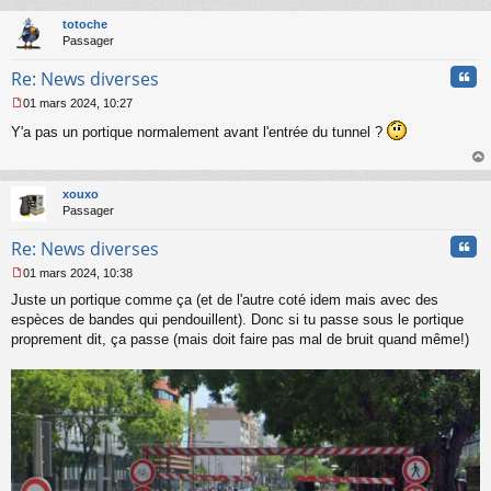
au
t
totoche
Passager
Cita
Re: News diverses
01 mars 2024, 10:27
M
Y'a pas un portique normalement avant l'entrée du tunnel ?
e
s
s
au
a
t
xouxo
g
Passager
e
n
Cita
Re: News diverses
o
n
01 mars 2024, 10:38
l
M
u
Juste un portique comme ça (et de l'autre coté idem mais avec des
e
s
espèces de bandes qui pendouillent). Donc si tu passe sous le portique
s
proprement dit, ça passe (mais doit faire pas mal de bruit quand même!)
a
g
e
n
o
n
l
u