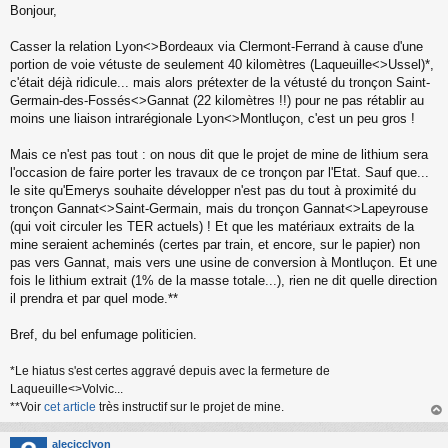
Bonjour,
e
s
s
Casser la relation Lyon<>Bordeaux via Clermont-Ferrand à cause d'une
a
portion de voie vétuste de seulement 40 kilomètres (Laqueuille<>Ussel)*,
g
c'était déjà ridicule... mais alors prétexter de la vétusté du tronçon Saint-
e
Germain-des-Fossés<>Gannat (22 kilomètres !!) pour ne pas rétablir au
n
o
moins une liaison intrarégionale Lyon<>Montluçon, c'est un peu gros !
n
l
Mais ce n'est pas tout : on nous dit que le projet de mine de lithium sera
u
l'occasion de faire porter les travaux de ce tronçon par l'Etat. Sauf que...
le site qu'Emerys souhaite développer n'est pas du tout à proximité du
tronçon Gannat<>Saint-Germain, mais du tronçon Gannat<>Lapeyrouse
(qui voit circuler les TER actuels) ! Et que les matériaux extraits de la
mine seraient acheminés (certes par train, et encore, sur le papier) non
pas vers Gannat, mais vers une usine de conversion à Montluçon. Et une
fois le lithium extrait (1% de la masse totale...), rien ne dit quelle direction
il prendra et par quel mode.**
Bref, du bel enfumage politicien.
*Le hiatus s'est certes aggravé depuis avec la fermeture de
Laqueuille<>Volvic...
**Voir
cet article
très instructif sur le projet de mine.
au
t
alecjcclyon