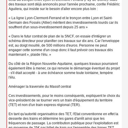
des travaux sont déjà annoncés pour l'année prochaine, confie Frédéric
Aguilera, qui insiste sur le besoin d'aller encore plus loin :
« La ligne Lyon-Clermont-Ferrand et le tronçon entre Lyon et Saint-
Germain des Fossés (Allier) méritent des investissements lourds car ils
souffrent d'un sous-investissement depuis 25 ans »
« Dans le futur contrat de plan de la SNCF, on essaie d'intégrer un
schéma directeur pour planifier ces travaux sur dix ans. Car l'enveloppe
est, au doigt mouillé, de 500 millions d'euros. Personne ne peut
engager cette somme d'un coup donc il faut prévoir ces travaux dès
maintenant », plaide l'élu. »
Du côté de la Région Nouvelle-Aquitaine, quelques travaux pourraient
également être à mener, ce qui renvoie le démarrage éventuel du projet
- s'il était accepté - à une échéance somme toute lointaine, tempère
l'élu.
Aménager la traversée du Massif central
Ces investissements, pour le moins conséquents, expliquent le choix du
vice-président de se tourner vers un train d'équipement du territoire
(TET) et non d'un train express régional (TER).
En tant qu'autorité organisatrice des TET, l'Etat conventionne en effet la
desserte des trains et détermine les gares d'arrêt ainsi que les
fréquences de passage. La contribution publique pour l'exploitation est
en moyenne de 25€ par billet de train sur l'ensemble des lignes TET,