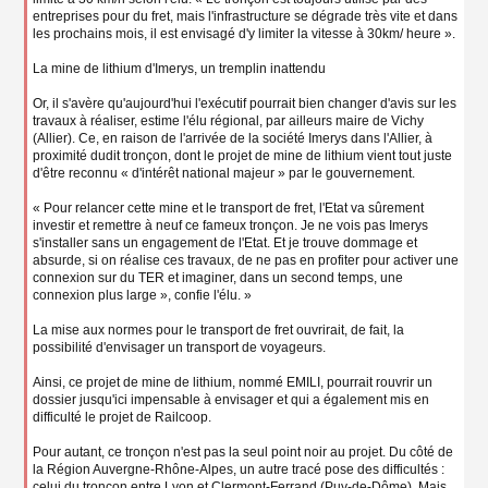
entreprises pour du fret, mais l'infrastructure se dégrade très vite et dans
les prochains mois, il est envisagé d'y limiter la vitesse à 30km/ heure ».
La mine de lithium d'Imerys, un tremplin inattendu
Or, il s'avère qu'aujourd'hui l'exécutif pourrait bien changer d'avis sur les
travaux à réaliser, estime l'élu régional, par ailleurs maire de Vichy
(Allier). Ce, en raison de l'arrivée de la société Imerys dans l'Allier, à
proximité dudit tronçon, dont le projet de mine de lithium vient tout juste
d'être reconnu « d'intérêt national majeur » par le gouvernement.
« Pour relancer cette mine et le transport de fret, l'Etat va sûrement
investir et remettre à neuf ce fameux tronçon. Je ne vois pas Imerys
s'installer sans un engagement de l'Etat. Et je trouve dommage et
absurde, si on réalise ces travaux, de ne pas en profiter pour activer une
connexion sur du TER et imaginer, dans un second temps, une
connexion plus large », confie l'élu. »
La mise aux normes pour le transport de fret ouvrirait, de fait, la
possibilité d'envisager un transport de voyageurs.
Ainsi, ce projet de mine de lithium, nommé EMILI, pourrait rouvrir un
dossier jusqu'ici impensable à envisager et qui a également mis en
difficulté le projet de Railcoop.
Pour autant, ce tronçon n'est pas la seul point noir au projet. Du côté de
la Région Auvergne-Rhône-Alpes, un autre tracé pose des difficultés :
celui du tronçon entre Lyon et Clermont-Ferrand (Puy-de-Dôme). Mais