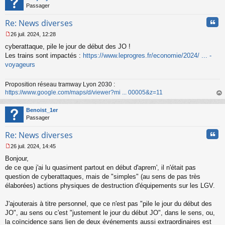
Passager
Cita
Re: News diverses
26 juil. 2024, 12:28
M
cyberattaque, pile le jour de début des JO !
e
s
Les trains sont impactés :
https://www.leprogres.fr/economie/2024/ ... -
s
voyageurs
a
g
Proposition réseau tramway Lyon 2030 :
e
https://www.google.com/maps/d/viewer?mi ... 00005&z=11
n
o
au
n
t
Benoist_1er
l
Passager
u
Cita
Re: News diverses
26 juil. 2024, 14:45
M
Bonjour,
e
s
de ce que j'ai lu quasiment partout en début d'aprem', il n'était pas
s
question de cyberattaques, mais de "simples" (au sens de pas très
a
élaborées) actions physiques de destruction d'équipements sur les LGV.
g
e
J'ajouterais à titre personnel, que ce n'est pas "pile le jour du début des
n
o
JO", au sens ou c'est "justement le jour du début JO", dans le sens, ou,
n
la coïncidence sans lien de deux événements aussi extraordinaires est