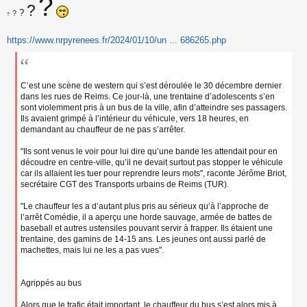
?
?
s
?
?
?
s
a
https://www.nrpyrenees.fr/2024/01/10/un ... 686265.php
g
e
n
o
n
C’est une scène de western qui s’est déroulée le 30 décembre dernier
l
dans les rues de Reims. Ce jour-là, une trentaine d’adolescents s’en
u
sont violemment pris à un bus de la ville, afin d’atteindre ses passagers.
Ils avaient grimpé à l’intérieur du véhicule, vers 18 heures, en
demandant au chauffeur de ne pas s’arrêter.
"Ils sont venus le voir pour lui dire qu’une bande les attendait pour en
découdre en centre-ville, qu’il ne devait surtout pas stopper le véhicule
car ils allaient les tuer pour reprendre leurs mots", raconte Jérôme Briot,
secrétaire CGT des Transports urbains de Reims (TUR).
"Le chauffeur les a d’autant plus pris au sérieux qu’à l’approche de
l’arrêt Comédie, il a aperçu une horde sauvage, armée de battes de
baseball et autres ustensiles pouvant servir à frapper. Ils étaient une
trentaine, des gamins de 14-15 ans. Les jeunes ont aussi parlé de
machettes, mais lui ne les a pas vues".
Agrippés au bus
Alors que le trafic était important, le chauffeur du bus s’est alors mis à