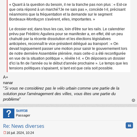
« Quant à la question du besoin, il ne la tranche pas non plus : « Est-ce
que cela répond à un marché?Je ne sais pas », concède t-il, précisant
néanmoins que la fréquentation et la demande sur le segment
Bordeaux-Montluçon s'avèrent, elles, importantes. »
Le dossier est, dans tous les cas, loin d'être sur les rails. Le calendrier
prévu par Frédéric Aguilera pour se manifester a, en effet, été un peu
chahuté par la récente dissolution et les élections législatives
anticipées, reconnaît le vice-président délégué au transport : « On
devait logiquement passer une motion pour saisir le gouvernement lors
de notre dernière Assemblée plénière, mais celle-ci a été reconfigurée
en vue de la situation politique », révèle t-il. « On déposera un dossier
d'ici la fin de l'année ou le début d'année prochaine ». Le temps que les
tensions politiques s'apaisent, si tant est que cela soit possible.
A+
nanar
"
Si vous ne considérez pas le vélo urbain comme une partie de la
solution pour l'aménagement des villes, vous êtes une partie du
problème
"
au
t
Stifff38
Passager
Cita
Re: News diverses
16 juil. 2024, 10:24
M