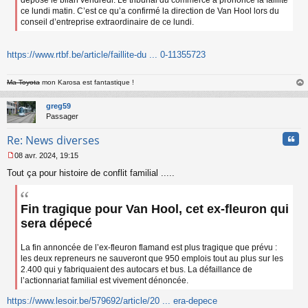
déposé le bilan vendredi. Le tribunal du commerce a prononcé la faillite
ce lundi matin. C’est ce qu’a confirmé la direction de Van Hool lors du
conseil d’entreprise extraordinaire de ce lundi.
https://www.rtbf.be/article/faillite-du ... 0-11355723
Ma Toyota
mon Karosa est fantastique !
au
t
greg59
Passager
Cita
Re: News diverses
08 avr. 2024, 19:15
M
Tout ça pour histoire de conflit familial .....
e
s
s
a
Fin tragique pour Van Hool, cet ex-fleuron qui
g
sera dépecé
e
n
o
La fin annoncée de l’ex-fleuron flamand est plus tragique que prévu :
n
les deux repreneurs ne sauveront que 950 emplois tout au plus sur les
l
2.400 qui y fabriquaient des autocars et bus. La défaillance de
u
l’actionnariat familial est vivement dénoncée.
https://www.lesoir.be/579692/article/20 ... era-depece