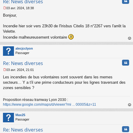
Cita
Re: News diverses
03 avr. 2024, 18:38
M
Bonjour,
e
s
s
Incendie hier soir vers 23h30 de l'Irisbus Citelis 18 n°2267 vers l'arrêt la
a
Velette.
g
Incendie malheureusement volontaire
e
n
au
o
t
alecjcclyon
n
Passager
l
u
Cita
Re: News diverses
03 avr. 2024, 21:01
M
Les incendies de bus volontaires sont souvent dans les memes
e
s
secteurs... Y a t'il une prime conducteurs pour les lignes traversant des
s
zones sensibles ?
a
g
Proposition réseau tramway Lyon 2030 :
e
https://www.google.com/maps/d/viewer?mi ... 00005&z=11
n
o
au
n
t
Max25
l
Passager
u
Cita
Re: News diverses