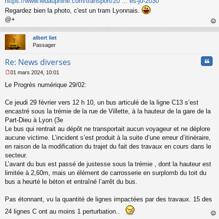
https://www.ledauphine.com/transport/20 ... es-jo-2030
a
Regardez bien la photo, c'est un tram Lyonnais.
g
@+
e
n
au
o
t
albert liet
n
Passager
l
u
Cita
Re: News diverses
01 mars 2024, 10:01
M
Le Progrès numérique 29/02:
e
s
s
Ce jeudi 29 février vers 12 h 10, un bus articulé de la ligne C13 s’est
a
encastré sous la trémie de la rue de Villette, à la hauteur de la gare de la
g
Part-Dieu à Lyon (3e
e
Le bus qui rentrait au dépôt ne transportait aucun voyageur et ne déplore
n
o
aucune victime. L’incident s’est produit à la suite d’une erreur d’itinéraire,
n
en raison de la modification du trajet du fait des travaux en cours dans le
l
secteur.
u
L’avant du bus est passé de justesse sous la trémie , dont la hauteur est
limitée à 2,60m, mais un élément de carrosserie en surplomb du toit du
bus a heurté le béton et entraîné l’arrêt du bus.
Pas étonnant, vu la quantité de lignes impactées par des travaux. 15 des
24 lignes C ont au moins 1 perturbation..