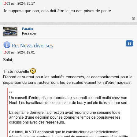
03 avr. 2024, 23:17
M
Je suppose que non, cela doit être le jeu des prises de poste.
e
s
s
au
a
t
Patafix
g
Passager
e
n
Cita
o
Re: News diverses
n
08 avr. 2024, 19:01
l
M
u
Salut,
e
s
s
Triste nouvelle
a
D'abord et surtout pour les salariés concernés, et accessoirement pour la
g
disparition du constructeur dont les véhicules étaient loin d'être mauvais.
e
n
o
n
Un conseil d’entreprise extraordinaire se tenait ce lundi matin chez Van
l
Hool. Les travailleurs du constructeur de bus y ont été fixés sur leur sort.
u
La semaine dernière, la direction avait reporté d’une semaine toute
annonce d’une décision pour se donner le temps de poursuivre les
discussions avec des repreneurs.
Ce lundi, la VRT annonçait que le constructeur avait officiellement