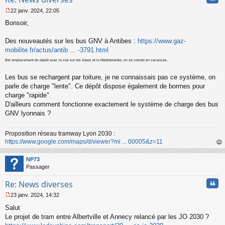
22 janv. 2024, 22:05
M
Bonsoir,
e
s
s
Des nouveautés sur les bus GNV à Antibes :
https://www.gaz-
a
mobilite.fr/actus/antib ... -3791.html
g
e
Bel emplacement du dépôt avec la vue sur les Alpes et la Méditerranée, on se croirait en vacances.
n
o
Les bus se rechargent par toiture, je ne connaissais pas ce système, on
n
parle de charge "lente". Ce dépôt dispose également de borrnes pour
l
charge "rapide".
u
D'ailleurs comment fonctionne exactement le système de charge des bus
GNV lyonnais ?
Proposition réseau tramway Lyon 2030 :
https://www.google.com/maps/d/viewer?mi ... 00005&z=11
au
t
NP73
Passager
Cita
Re: News diverses
23 janv. 2024, 14:32
M
Salut
e
s
Le projet de tram entre Albertville et Annecy relancé par les JO 2030 ?
s