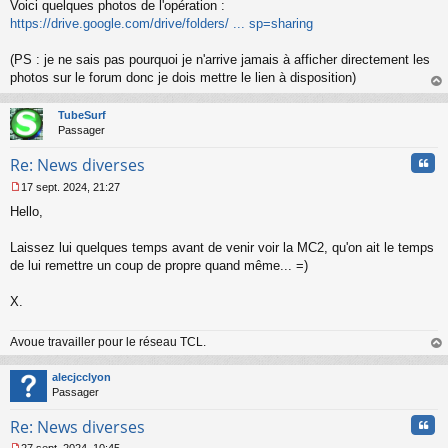
Voici quelques photos de l'opération :
u
https://drive.google.com/drive/folders/ ... sp=sharing
(PS : je ne sais pas pourquoi je n'arrive jamais à afficher directement les
photos sur le forum donc je dois mettre le lien à disposition)
au
t
TubeSurf
Passager
Cita
Re: News diverses
17 sept. 2024, 21:27
M
Hello,
e
s
s
Laissez lui quelques temps avant de venir voir la MC2, qu'on ait le temps
a
de lui remettre un coup de propre quand même... =)
g
e
X.
n
o
n
Avoue travailler pour le réseau TCL.
l
au
u
t
alecjcclyon
Passager
Cita
Re: News diverses