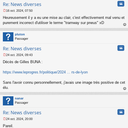
Cita
Re: News diverses
16 oct. 2024, 07:50
M
Heureusement il y a eu une mise au clair, c'est effectivement mal venu et
e
s
purement incorrect d'utiliser le terme "tramway sur pneus" xD
s
au
a
t
pluton
g
Passager
e
n
Cita
Re: News diverses
o
n
24 oct. 2024, 09:43
l
M
u
Décès de Gilles BUNA :
e
s
s
https://www.leprogres.fr/politique/2024 ... rs-de-lyon
a
g
Sans l'avoir connu personnellement, j'avais une image très positive de cet
e
élu.
n
o
au
n
t
nanar
l
Passager
u
Cita
Re: News diverses
24 oct. 2024, 20:00
M
Pareil.
e