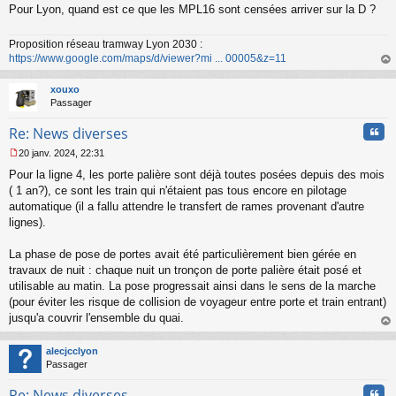
a
Pour Lyon, quand est ce que les MPL16 sont censées arriver sur la D ?
g
e
n
Proposition réseau tramway Lyon 2030 :
o
https://www.google.com/maps/d/viewer?mi ... 00005&z=11
n
au
l
t
xouxo
u
Passager
Cita
Re: News diverses
20 janv. 2024, 22:31
M
Pour la ligne 4, les porte palière sont déjà toutes posées depuis des mois
e
s
( 1 an?), ce sont les train qui n'étaient pas tous encore en pilotage
s
automatique (il a fallu attendre le transfert de rames provenant d'autre
a
lignes).
g
e
La phase de pose de portes avait été particulièrement bien gérée en
n
o
travaux de nuit : chaque nuit un tronçon de porte palière était posé et
n
utilisable au matin. La pose progressait ainsi dans le sens de la marche
l
(pour éviter les risque de collision de voyageur entre porte et train entrant)
u
jusqu'a couvrir l'ensemble du quai.
au
t
alecjcclyon
Passager
Cita
Re: News diverses