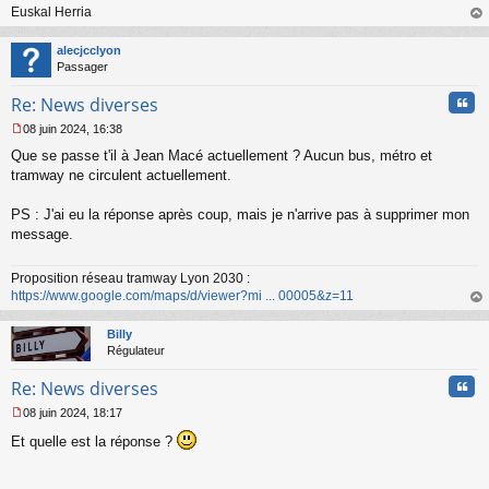
Euskal Herria
au
t
alecjcclyon
Passager
Cita
Re: News diverses
08 juin 2024, 16:38
M
Que se passe t'il à Jean Macé actuellement ? Aucun bus, métro et
e
s
tramway ne circulent actuellement.
s
a
PS : J'ai eu la réponse après coup, mais je n'arrive pas à supprimer mon
g
message.
e
n
o
Proposition réseau tramway Lyon 2030 :
n
https://www.google.com/maps/d/viewer?mi ... 00005&z=11
l
au
u
t
Billy
Régulateur
Cita
Re: News diverses
08 juin 2024, 18:17
M
Et quelle est la réponse ?
e
s
s