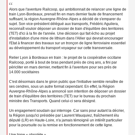
g
e
Alors que l'aventure Railcoop, qui ambitionnait de relancer une ligne de
n
train Lyon-Bordeaux, prenait fin en mars dernier faute de financement
o
suffisant, la région Auvergne-Rhône-Alpes a décidé de s'emparer du
n
sujet. Son vice-président délégué aux transports, Frédéric Aguilera,
l
reconnaît vouloir déposer un dossier de train d'équilibre des territoires
u
(TET) d'ici à la fin de l'année. Une décision qui fait écho au projet
d'installation d'une mine de lithium dans l'Allier qui devrait encourager
l'Etat à financer des travaux sur un tronçon de ligne ferroviaire essentiel
au développement du transport voyageur sur cette transversale.
Relier Lyon à Bordeaux en train : le projet de la coopérative occitane
Railcoop, porté à bout de bras pendant près de cinq ans, a fini par
péricliter en mars dernier, mettant fin à l'aventure pour ses près de
14.000 sociétaires
C'est désormais dans le giron public que l'initiative semble renaître de
ses cendres, sous un autre format cependant. En effet, la Région
Auvergne-Rhône-Alpes a annoncé son intention de déposer un dossier
de train d'équilibre des territoires (TET) sur le bureau du prochain
ministre des Transports. Quand celui-ci sera désigné.
Un engagement soudain qui interroge. Car sans pour autant la décrier,
la Région jusqu'ici présidée par Laurent Wauquiez, fraîchement élu
député (LR) en Haute-Loire, n'a jamais témoigné un intérêt particulier
pour la poursuite ou la remise en fonctionnement de cette ligne.
Une ligne « obsolète »