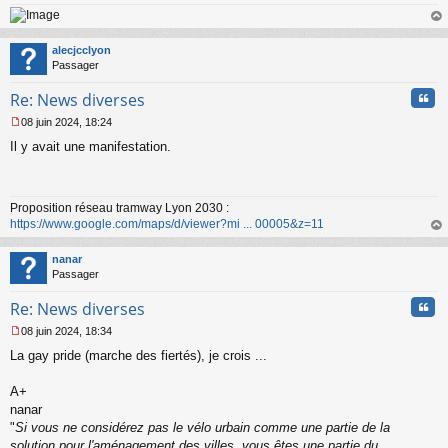
a
g
e
au
n
t
alecjcclyon
o
Passager
n
l
Cita
Re: News diverses
u
08 juin 2024, 18:24
M
Il y avait une manifestation.
e
s
s
a
Proposition réseau tramway Lyon 2030 :
g
https://www.google.com/maps/d/viewer?mi ... 00005&z=11
e
n
au
o
t
nanar
n
Passager
l
u
Cita
Re: News diverses
08 juin 2024, 18:34
M
La gay pride (marche des fiertés), je crois ...
e
s
s
A+
a
nanar
g
"
Si vous ne considérez pas le vélo urbain comme une partie de la
e
solution pour l'aménagement des villes, vous êtes une partie du
n