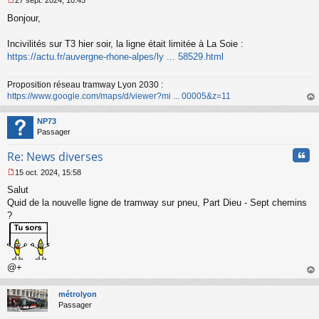
27 sept. 2024, 10:45
M
Bonjour,
e
s
s
Incivilités sur T3 hier soir, la ligne était limitée à La Soie :
a
https://actu.fr/auvergne-rhone-alpes/ly ... 58529.html
g
e
n
Proposition réseau tramway Lyon 2030 :
o
https://www.google.com/maps/d/viewer?mi ... 00005&z=11
n
au
l
t
NP73
u
Passager
Cita
Re: News diverses
15 oct. 2024, 15:58
M
Salut
e
s
Quid de la nouvelle ligne de tramway sur pneu, Part Dieu - Sept chemins
s
?
a
g
e
n
o
@+
n
au
l
t
métrolyon
u
Passager