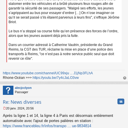
slalomer entre les véhicules et a brûlé plusieurs feux rouges afin de
garantir la sécurité de ses passagers. "Malgré ses efforts, les jeunes
s’agrippaient au bus pour essayer d’entrer […] On n’ose imaginer ce
qu’il se serait passé s’ils étaient parvenus à leurs fins", s’effraye Jérôme
Briot.
Le bus n’a stoppé sa course folle qu’en présence des forces de l’ordre,
alors que les jeunes avaient déjà pris la fuite.
Dans un courrier adressé à Catherine Vautrin, présidente du Grand
Reims, la CGT des TUR, réclame la mise en place d’une police des
transports à Reims, "ce n’est pas à notre service public seul que doit
revenir ce rôle".
https://www.youtube.com/channel/UC99xju ... J1jNp3FLhA
Rhone-Océan >>>
https://youtu.be/7y4cJaLO3vw
au
t
alecjcclyon
Passager
Cita
Re: News diverses
20 janv. 2024, 20:56
M
Après la ligne 1 et 14, la ligne 4 à Paris est désormais entièrement
e
s
automatisée avec l'ajout de portes palières en station :
s
https://www.francebleu.fr/infos/transpo ... ue-9834814