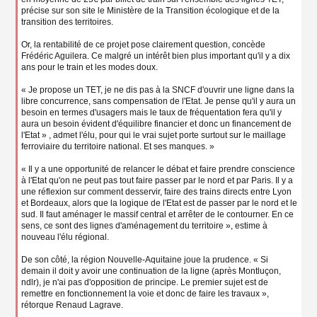
précise sur son site le Ministère de la Transition écologique et de la
transition des territoires.
Or, la rentabilité de ce projet pose clairement question, concède
Frédéric Aguilera. Ce malgré un intérêt bien plus important qu'il y a dix
ans pour le train et les modes doux.
« Je propose un TET, je ne dis pas à la SNCF d'ouvrir une ligne dans la
libre concurrence, sans compensation de l'Etat. Je pense qu'il y aura un
besoin en termes d'usagers mais le taux de fréquentation fera qu'il y
aura un besoin évident d'équilibre financier et donc un financement de
l'Etat » , admet l'élu, pour qui le vrai sujet porte surtout sur le maillage
ferroviaire du territoire national. Et ses manques. »
« Il y a une opportunité de relancer le débat et faire prendre conscience
à l'Etat qu'on ne peut pas tout faire passer par le nord et par Paris. Il y a
une réflexion sur comment desservir, faire des trains directs entre Lyon
et Bordeaux, alors que la logique de l'Etat est de passer par le nord et le
sud. Il faut aménager le massif central et arrêter de le contourner. En ce
sens, ce sont des lignes d'aménagement du territoire », estime à
nouveau l'élu régional.
De son côté, la région Nouvelle-Aquitaine joue la prudence. « Si
demain il doit y avoir une continuation de la ligne (après Montluçon,
ndlr), je n'ai pas d'opposition de principe. Le premier sujet est de
remettre en fonctionnement la voie et donc de faire les travaux »,
rétorque Renaud Lagrave.