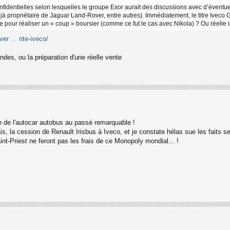
onfidentielles selon lesquelles le groupe Exor aurait des discussions avec d’évent
à propriétaire de Jaguar Land-Rover, entre autres). Immédiatement, le titre Iveco G
 pour réaliser un « coup » boursier (comme ce fut le cas avec Nikola) ? Ou réelle i
er ... nte-iveco/
endes, ou la préparation d'une réelle vente
le de l'autocar autobus au passé remarquable !
ais, la cession de Renault Irisbus à Iveco, et je constate hélas sue les faits 
nt-Priest ne feront pas les frais de ce Monopoly mondial... !