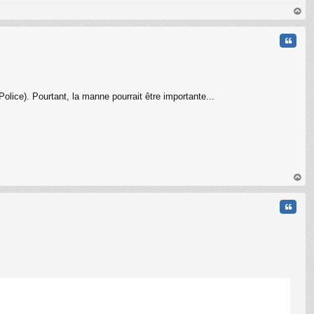
au
t
Citati
Police). Pourtant, la manne pourrait être importante...
C
au
t
Citati