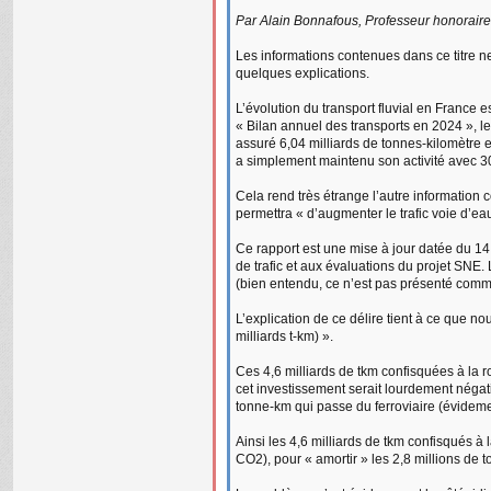
Par Alain Bonnafous, Professeur honoraire 
Les informations contenues dans ce titre n
quelques explications.
L’évolution du transport fluvial en France 
« Bilan annuel des transports en 2024 », le 
assuré 6,04 milliards de tonnes-kilomètre e
a simplement maintenu son activité avec 3
Cela rend très étrange l’autre information 
permettra « d’augmenter le trafic voie d’e
Ce rapport est une mise à jour datée du 
de trafic et aux évaluations du projet SNE.
(bien entendu, ce n’est pas présenté comme c
L’explication de ce délire tient à ce que nou
milliards t-km) ».
Ces 4,6 milliards de tkm confisquées à la 
cet investissement serait lourdement négat
tonne-km qui passe du ferroviaire (évideme
Ainsi les 4,6 milliards de tkm confisqués à
CO2), pour « amortir » les 2,8 millions de