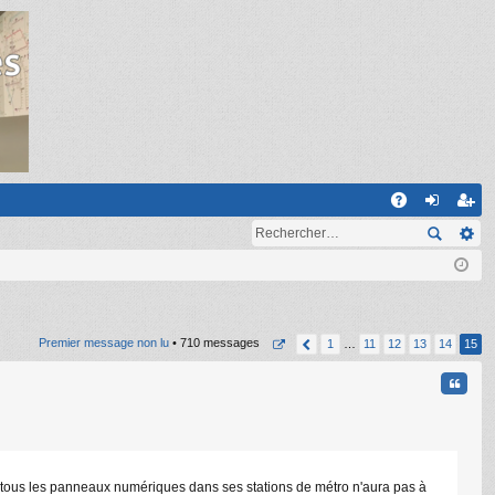
R
A
on
ns
Q
ne
cri
xi
pti
on
on
Premier message non lu
• 710 messages
1
…
11
12
13
14
15
Citati
mer tous les panneaux numériques dans ses stations de métro n'aura pas à