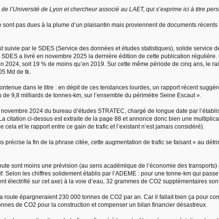
de l’Université de Lyon et chercheur associé au LAET, qui s’exprime ici à titre per
e sont pas dues à la plume d’un plaisantin mais proviennent de documents récents 
est suivie par le SDES (Service des données et études statistiques), solide service 
SDES a livré en novembre 2025 la dernière édition de cette publication régulière. On y
n 2024, soit 19 % de moins qu’en 2019. Sur cette même période de cinq ans, le rail a
05 Md de tk.
contenue dans le titre : en dépit de ces tendances lourdes, un rapport récent suggè
au de 9,8 milliards de tonnes-km, sur l’ensemble du périmètre Seine Escaut ».
14 novembre 2024 du bureau d’études STRATEC, chargé de longue date par l’établi
 La citation ci-dessus est extraite de la page 88 et annonce donc bien une multiplica
ela et le rapport entre ce gain de trafic et l’existant n’est jamais considéré).
s précise la fin de la phrase citée, cette augmentation de trafic se faisant « au détri
route sont moins une prévision (au sens académique de l’économie des transports) q
if. Selon les chiffres solidement établis par l’ADEME : pour une tonne-km qui pas
nt électrifié sur cet axe) à la voie d’eau, 32 grammes de CO2 supplémentaires son
 la route épargneraient 230 000 tonnes de CO2 par an. Car il fallait bien ça pour co
 tonnes de CO2 pour la construction et compenser un bilan financier désastreux.