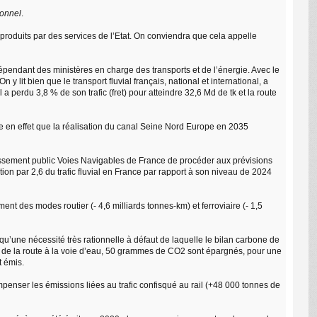
sonnel
.
produits par des services de l’Etat. On conviendra que cela appelle
dépendant des ministères en charge des transports et de l’énergie. Avec le
 lit bien que le transport fluvial français, national et international, a
 perdu 3,8 % de son trafic (fret) pour atteindre 32,6 Md de tk et la route
re en effet que la réalisation du canal Seine Nord Europe en 2035
ssement public Voies Navigables de France de procéder aux prévisions
tion par 2,6 du trafic fluvial en France par rapport à son niveau de 2024
ment des modes routier (- 4,6 milliards tonnes-km) et ferroviaire (- 1,5
u’une nécessité très rationnelle à défaut de laquelle le bilan carbone de
se de la route à la voie d’eau, 50 grammes de CO2 sont épargnés, pour une
t émis.
mpenser les émissions liées au trafic confisqué au rail (+48 000 tonnes de