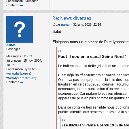
Localisation :
München
u
Contact :
o
nt
Re: News diverses
ac
te
par
nanar
»
31 janv. 2026, 22:16
r
M
Salut
m
e
a
s
n-
s
Eloignons nous un moment de l'aire lyonnaise p
nanar
x8
a
Passager
6
g
e
Faut-il couler le canal Seine-Nord
Messages :
11753
?
n
Inscription :
15 nov. 2004,
o
10:07
Le traitement de la dette grise met actuellem
n
Localisation :
lyon 6è -
l
www.darly.org
&
C’est déjà un très vieux projet, validé par Ni
u
www.lyonmetro.org
On ne va pas s’engager dans la liste des stop
Contact :
fragiliser, en ce début 2026, comme l’accumula
o
demeurant, la non-publication d’un récent rap
nt
économique. Car malgré le soutien obéissant d
ac
apparaît de plus en plus comme un gouffre f
te
r
Dans ce contexte très sensible nous publions 
n
publics attentifs aux deniers publics et à la
a
n
ar
«Le fluvial en France a perdu 19 % de so