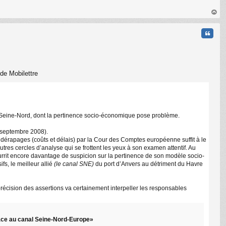
C
au
t
Citati
 de Mobilettre
anal Seine-Nord, dont la pertinence socio-économique pose problème.
n septembre 2008).
es dérapages (coûts et délais) par la Cour des Comptes européenne suffit à le
C
tres cercles d’analyse qui se frottent les yeux à son examen attentif. Au
ourrit encore davantage de suspicion sur la pertinence de son modèle socio-
s, le meilleur allié
(le canal SNE)
du port d’Anvers au détriment du Havre
récision des assertions va certainement interpeller les responsables
grâce au canal Seine-Nord-Europe»