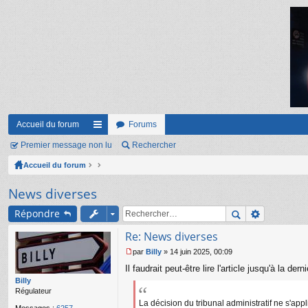
Accueil du forum
Forums
Premier message non lu
ac
Rechercher
Accueil du forum
co
ur
News diverses
ci
Répondre
s
Re: News diverses
par
Billy
»
14 juin 2025, 00:09
M
Il faudrait peut-être lire l'article jusqu'à la de
e
s
Billy
s
Régulateur
a
La décision du tribunal administratif ne s'ap