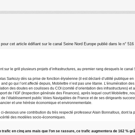
our cet article édifiant sur le canal Seine Nord Europe publié dans le n° 516
ent sur le grill plusieurs projets d’infrastructures, au premier rang desquels le c
colas Sarkozy dès sa prise de fonction élyséenne (il est déclaré d’utilité publique e
 and go qui l’ont affecté depuis, Mobilettre n’est pas une litanie. L’énumération d
tion des doutes en coulisses du COI (comité d’orientation des infrastructures) et au
port de l’IGF (Inspection générale des Finances), après lequel court Mobilettre, n
e l’établissement public Voies Navigables de France et de ses dirigeants successif
inancier et une hérésie économique et environnementale.
ci-dessous une contribution du très respecté professeur Alain Bonnafous, dont la p
 sincérité des modèles socio-économiques.
n trafic en cinq ans mais que l’on se rassure, ce trafic augmentera de 162 % 