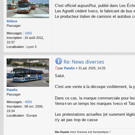
M
C'est officiel aujourd'hui, publié dans Les Éch
e
s
Les Agnelli cèdent Iveco, le fabricant de bus
s
Le producteur italien de camions et autobus co
a
Airbus
g
Passager
e
n
Messages :
1655
o
Inscription :
16 août 2011,
n
10:37
l
Localisation :
Lyon 3
u
Re: News diverses
par
Patafix
»
31 juil. 2025, 14:25
M
Salut,
e
s
s
C'est une vente à la découpe visiblement, la pa
a
Patafix
g
Passager
Dans ce cas, la marque commerciale pour les 
e
Messages :
4050
Verra-t-on un temps les marques Iveco et Tata 
n
Inscription :
08 oct. 2006,
o
19:34
n
Les protestations actuelles (et surement légi
Localisation :
Europe
l
n'y ait pas trop de casse
u
Ma Toyota
mon Karosa est fantastique !