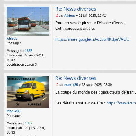
Re: News diverses
par
Airbus
»
31 juil. 2025, 18:41
M
Pour en savoir plus sur l'Hisoire d'Iveco,
e
s
Cet intéressant article.
s
a
Airbus
https://share.google/isAcLvbr4KdpuVAGG
g
Passager
e
n
Messages :
1655
o
Inscription :
16 août 2011,
n
10:37
l
Localisation :
Lyon 3
u
Re: News diverses
par
man-x86
»
13 sept. 2025, 08:30
M
La coupe du monde des conducteurs de tramway
e
s
s
Les détails sont sur ce site :
https://www.tr
a
g
man-x86
e
Passager
n
Messages :
1357
o
Inscription :
29 janv. 2009,
n
08:33
l