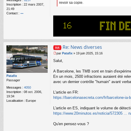
Messages :
6257
g
revoir sa copie.
Inscription :
22 mars 2007,
e
21:49
n
Contact :
o
o
n
nt
l
ac
u
te
r
Bi
lly
Re: News diverses
par
Patafix
»
19 juin 2025, 15:16
M
Salut,
e
s
s
A Barcelone, les TMB sont en train d'expérime
a
Patafix
En un mois, 2500 infractions auraient été relevé
g
Passager
avec un dernier contrôle "humain" avant verba
e
n
Messages :
4050
o
L'article en FR:
Inscription :
08 oct. 2006,
n
19:34
https://barcelonasecreta.com/fr/barcelone-ia-b
l
Localisation :
Europe
u
L'article en ES, indiquant le volume de détect
https://www.20minutos.es/noticia/572305 ... 
Qu'en pensez-vous ?