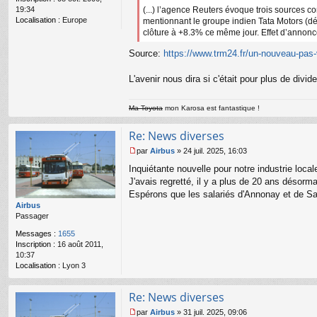
o
19:34
(...) l’agence Reuters évoque trois sources c
n
Localisation :
Europe
mentionnant le groupe indien Tata Motors (déj
l
clôture à +8.3% ce même jour. Effet d’annonce
u
Source:
https://www.trm24.fr/un-nouveau-pas-v
L'avenir nous dira si c'était pour plus de divid
Ma Toyota
mon Karosa est fantastique !
Re: News diverses
par
Airbus
»
24 juil. 2025, 16:03
M
Inquiétante nouvelle pour notre industrie loca
e
s
J'avais regretté, il y a plus de 20 ans désorm
s
Espérons que les salariés d'Annonay et de Sai
a
Airbus
g
Passager
e
n
Messages :
1655
o
Inscription :
16 août 2011,
n
10:37
l
Localisation :
Lyon 3
u
Re: News diverses
par
Airbus
»
31 juil. 2025, 09:06