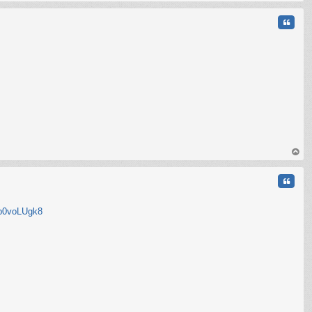
au
t
Citati
au
t
Citati
mp0voLUgk8