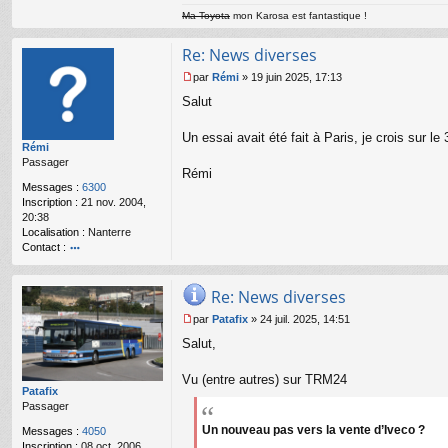
Ma Toyota
mon Karosa est fantastique !
Re: News diverses
par
Rémi
»
19 juin 2025, 17:13
M
Salut
e
s
s
Un essai avait été fait à Paris, je crois sur l
Rémi
a
Passager
g
Rémi
e
Messages :
6300
n
Inscription :
21 nov. 2004,
o
20:38
n
Localisation :
Nanterre
l
Contact :
u
o
nt
Re: News diverses
ac
te
par
Patafix
»
24 juil. 2025, 14:51
r
M
R
Salut,
e
é
s
m
s
Vu (entre autres) sur TRM24
i
a
Patafix
g
Passager
e
Un nouveau pas vers la vente d’Iveco ?
Messages :
4050
n
Inscription :
08 oct. 2006,