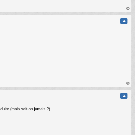
au
t
Citati
au
t
Citati
duite (mais sait-on jamais ?).