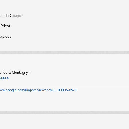
ympe de Gouges
-Priest
express
is feu à Montagny :
vacues
/www.google.com/maps/d/viewer?mi ... 00005&z=11