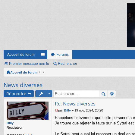
Accueil du forum
Forums
Premier message non lu
ac
Rechercher
Accueil du forum
co
ur
News diverses
ci
Répondre
s
Re: News diverses
par
Billy
»
19 nov. 2024, 23:20
M
Rappelons brièvement que cette personne a été 
e
s
Je trouve que rejeter la faute sur le Sytral est
Billy
s
Régulateur
a
Le Sytral peut aussi lui proposer un deal en 