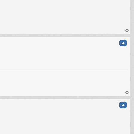
au
t
Citati
au
t
Citati