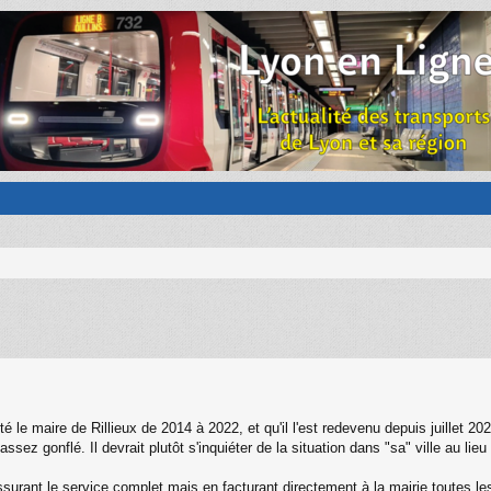
le maire de Rillieux de 2014 à 2022, et qu'il l'est redevenu depuis juillet 2024
 assez gonflé. Il devrait plutôt s'inquiéter de la situation dans "sa" ville au li
assurant le service complet mais en facturant directement à la mairie toutes l