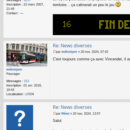
Messages :
6257
g
Inscription :
22 mars 2007,
territoire... ça calmerait un peu le jeu
e
21:49
n
Contact :
o
o
n
nt
l
ac
u
te
r
Bi
Re: News diverses
lly
par
métrolyon
»
20 nov. 2024, 07:42
M
C'est toujours comme ça avec Vincendet, il ava
e
s
s
métrolyon
a
Passager
g
Messages :
313
e
Inscription :
01 avr. 2018,
n
19:43
o
Localisation :
LYON
n
l
u
Re: News diverses
par
Rémi
»
20 nov. 2024, 13:57
M
Salut
e
s
s