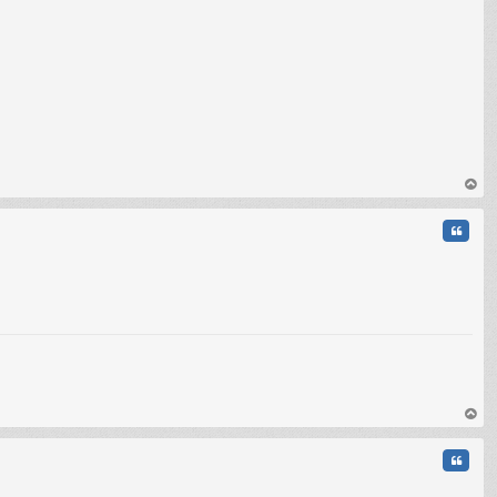
au
t
Citati
au
t
Citati