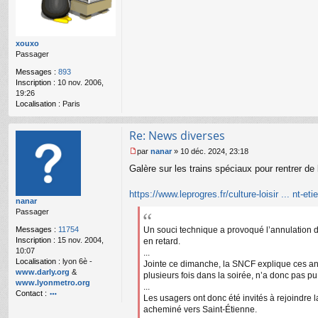
a
g
e
n
xouxo
o
Passager
n
l
Messages :
893
u
Inscription :
10 nov. 2006,
19:26
Localisation :
Paris
Re: News diverses
par
nanar
»
10 déc. 2024, 23:18
M
Galère sur les trains spéciaux pour rentrer de
e
s
s
https://www.leprogres.fr/culture-loisir ... nt-eti
nanar
a
Passager
g
e
Messages :
11754
Un souci technique a provoqué l’annulation de
n
Inscription :
15 nov. 2004,
en retard.
o
10:07
...
n
Localisation :
lyon 6è -
Jointe ce dimanche, la SNCF explique ces annu
l
www.darly.org
&
plusieurs fois dans la soirée, n’a donc pas 
u
www.lyonmetro.org
...
Contact :
Les usagers ont donc été invités à rejoindre 
o
acheminé vers Saint-Étienne.
nt