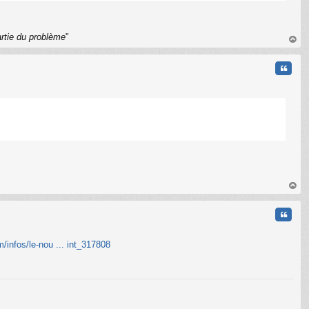
artie du problème
"
au
t
Citati
C
au
t
Citati
/infos/le-nou ... int_317808