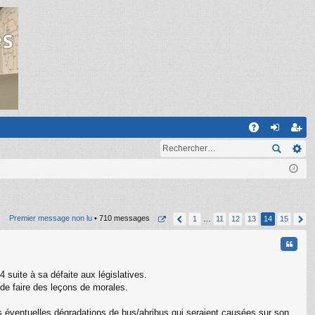
R
A
on
ns
Q
ne
cri
xi
pti
on
on
Premier message non lu
• 710 messages
1
…
11
12
13
14
15
Citati
 suite à sa défaite aux législatives.
eu de faire des leçons de morales.
es éventuelles dégradations de bus/abribus qui seraient causées sur son