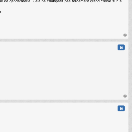
en zone de gendarmerie. Cela ne changeait pas forcément grand chose sur le
...
C
au
t
Citati
au
t
Citati