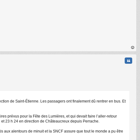
au
t
Citati
ction de Saint-Étienne. Les passagers ont finalement dû rentrer en bus. Et
s prévus pour la Fête des Lumières, et qui devait faire l’aller-retour
24 et 23 h 24 en direction de Châteaucreux depuis Perrache.
C
tis aux alentours de minuit et la SNCF assure que tout le monde a pu être