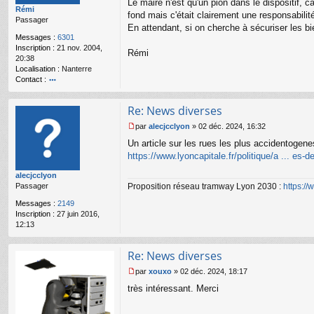
Le maire n'est qu'un pion dans le dispositif, c
Rémi
a
fond mais c'était clairement une responsabilité 
Passager
g
En attendant, si on cherche à sécuriser les bi
e
Messages :
6301
n
Inscription :
21 nov. 2004,
o
Rémi
20:38
n
Localisation :
Nanterre
l
Contact :
u
o
nt
Re: News diverses
ac
te
par
alecjcclyon
»
02 déc. 2024, 16:32
r
M
Un article sur les rues les plus accidentogene
R
e
é
s
https://www.lyoncapitale.fr/politique/a ... es-d
m
s
alecjcclyon
i
a
Proposition réseau tramway Lyon 2030 :
https:/
Passager
g
e
Messages :
2149
n
Inscription :
27 juin 2016,
o
12:13
n
l
u
Re: News diverses
par
xouxo
»
02 déc. 2024, 18:17
M
très intéressant. Merci
e
s
s