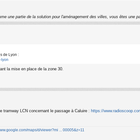
me une partie de la solution pour l'aménagement des villes, vous êtes une p
es de Lyon :
e-lyon
vant la mise en place de la zone 30.
 de tramway LCN concernant le passage à Caluire :
https://www.radioscoop.com
/www.google.com/maps/d/viewer?mi ... 00005&z=11