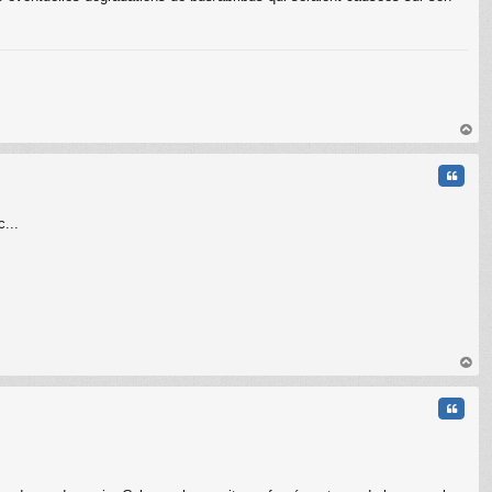
C
au
t
Citati
...
au
t
Citati