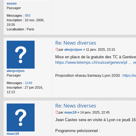
n
xouxo
o
Passager
n
l
Messages :
893
u
Inscription :
10 nov. 2006,
19:26
Localisation :
Paris
Re: News diverses
par
alecjcclyon
»
11 janv. 2025, 23:15
M
Mise en place de la gratuite des TC à Genève
e
s
https://www.letemps.ch/suisse/geneve/pl ... er
s
alecjcclyon
a
Proposition réseau tramway Lyon 2030 :
https:/
Passager
g
e
Messages :
2149
n
Inscription :
27 juin 2016,
o
12:13
n
l
u
Re: News diverses
par
maxc19
»
14 janv. 2025, 22:45
M
Jean Castex sera en visite à Lyon ce jeudi 1
e
s
s
Programme prévisionnel :
maxc19
a