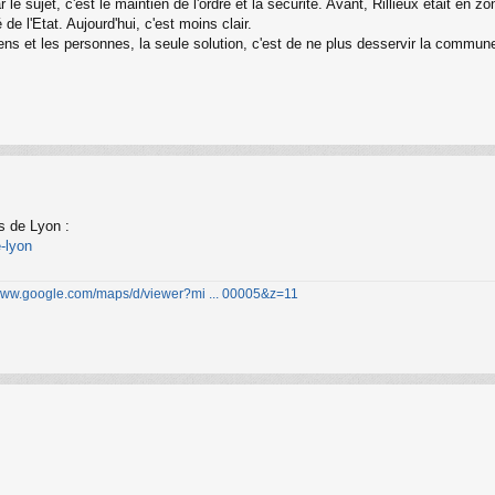
ar le sujet, c'est le maintien de l'ordre et la sécurité. Avant, Rillieux était 
de l'Etat. Aujourd'hui, c'est moins clair.
ens et les personnes, la seule solution, c'est de ne plus desservir la commune
s de Lyon :
e-lyon
/www.google.com/maps/d/viewer?mi ... 00005&z=11