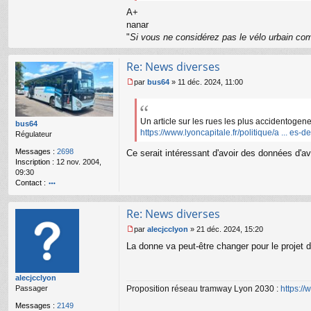
ac
A+
te
nanar
r
"
Si vous ne considérez pas le vélo urbain com
n
a
n
Re: News diverses
ar
par
bus64
»
11 déc. 2024, 11:00
M
e
s
s
Un article sur les rues les plus accidentogen
bus64
a
https://www.lyoncapitale.fr/politique/a ... es-d
Régulateur
g
Messages :
2698
e
Ce serait intéressant d'avoir des données d'a
Inscription :
12 nov. 2004,
n
09:30
o
Contact :
n
l
o
u
nt
Re: News diverses
ac
te
par
alecjcclyon
»
21 déc. 2024, 15:20
r
M
La donne va peut-être changer pour le projet
b
e
u
s
s6
s
alecjcclyon
4
a
Proposition réseau tramway Lyon 2030 :
https:/
Passager
g
e
Messages :
2149
n