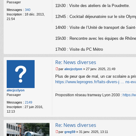
Passager
g
11h30 : Visite des ateliers de la Poudrette.
e
Messages :
340
n
Inscription :
18 déc. 2013,
o
12h45 : Cocktail déjeunatoire sur le site Ol
21:54
n
l
14h00 : Visite de l’Unité de transport de Saint
u
15h30 : Rencontre avec les équipes de Rhôn
17h00 : Visite du PC Métro
Re: News diverses
par
alecjcclyon
»
27 janv. 2025, 21:49
M
Plus de peur que de mal, un car scolaire a pr
e
s
https://www.leprogres.fr/faits-divers-j ... ns-e
s
alecjcclyon
a
Proposition réseau tramway Lyon 2030 :
https:/
Passager
g
e
Messages :
2149
n
Inscription :
27 juin 2016,
o
12:13
n
l
u
Re: News diverses
par
greg59
»
31 janv. 2025, 13:11
M