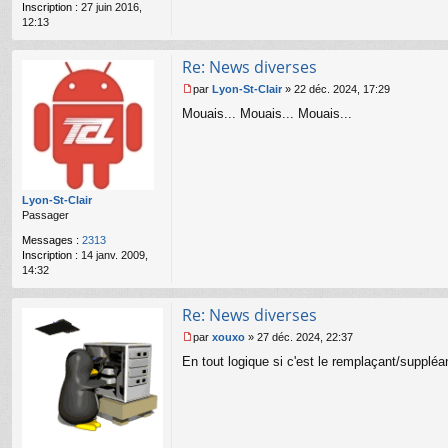
Inscription :
27 juin 2016,
o
12:13
n
l
u
Re: News diverses
par
Lyon-St-Clair
»
22 déc. 2024, 17:29
M
Mouais... Mouais... Mouais...
e
s
s
a
g
e
Lyon-St-Clair
n
Passager
o
n
Messages :
2313
l
Inscription :
14 janv. 2009,
u
14:32
Re: News diverses
par
xouxo
»
27 déc. 2024, 22:37
M
En tout logique si c'est le remplaçant/suppléa
e
s
s
a
g
e