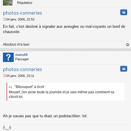
Régulateur
Cita
photos-conneries
04 janv. 2006, 22:52
M
En fait, c'est destiné à signaler aux aveugles ou mal-voyants un bord de
e
s
chaussée.
s
a
Atoubus m'a tuer
g
e
au
n
t
manu69
o
Passager
n
l
Cita
photos-conneries
u
04 janv. 2006, 23:11
M
e
"Bibouquet" a écrit :
s
Mouarf, j'en pose toute la journée et je sais même pas comment sa
s
a
s'écrit lol
g
e
n
o
Ah je savais pas que tu étais un podotactilien :lol:
n
l
u
(\__/)