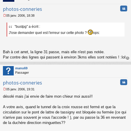
Cita
photos-conneries
05 janv. 2006, 18:38
M
e
"bustpg" a écrit :
s
s
J'ose demander quel est l'erreur sur cette photo ?
ops:
a
g
e
n
Bah à cet arret, la ligne 31 passe, mais elle n'est pas notée.
o
Par contre des lignes qui passent à environ 3kms elles sont notées ! :lol:
n
l
au
u
t
manu69
Passager
Cita
photos-conneries
05 janv. 2006, 19:31
M
désolé mais j'ai envie de faire mon chieur moi aussi!!
e
s
s
A votre avis, quand le tunnel de la croix rousse est fermé et que la
a
circulation sur le pont de lattre de tassigny est bloquée ou fermée (ce qui
g
n'arrive pas souvent je vous l'accorde ! ), par ou passe la 36 en revenant
e
de la duchére direction minguettes??
n
o