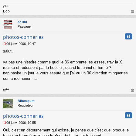
@+
Bob
au
t
sc10u
Passager
Cita
photos-conneries
06 janv. 2006, 10:47
M
salut,
e
s
s
ya pas une histoire comme quoi le 36 emprunte les esses, trav la X
a
rousse et redessent par la boucle , quand le tunnel et fermé ?
g
nan paske un jour je vous assure que j'ai vu un 36 direction minguettes
e
sur la rue hénon.....
n
o
n
@+
l
au
u
t
Bibouquet
Régulateur
Cita
photos-conneries
06 janv. 2006, 10:55
M
Oui, c'est un détournement qui existe, je pense que c'est que lorsque le
e
s
tunnel est fermé mais que le Pont de Lattre reste ouvert.