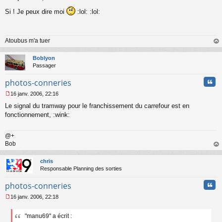
M
Si ! Je peux dire moi
:lol: :lol:
e
s
s
a
Atoubus m'a tuer
g
e
au
n
t
Boblyon
o
Passager
n
l
Cita
photos-conneries
u
16 janv. 2006, 22:16
M
Le signal du tramway pour le franchissement du carrefour est en
e
s
fonctionnement, :wink:
s
a
@+
g
Bob
e
n
au
o
t
chris
n
Responsable Planning des sorties
l
u
Cita
photos-conneries
16 janv. 2006, 22:18
M
e
"manu69" a écrit :
s