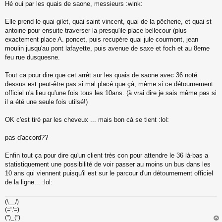
n
Hé oui par les quais de saone, messieurs :wink:
l
u
Elle prend le quai gilet, quai saint vincent, quai de la pêcherie, et quai st
antoine pour ensuite traverser la presqu'ile place bellecour (plus
exactement place A. poncet, puis recupére quai jule courmont, jean
moulin jusqu'au pont lafayette, puis avenue de saxe et foch et au 8eme
feu rue dusquesne.
Tout ca pour dire que cet arrêt sur les quais de saone avec 36 noté
dessus est peut-être pas si mal placé que çà, même si ce détournement
officiel n'a lieu qu'une fois tous les 10ans. (à vrai dire je sais même pas si
il a été une seule fois utilsé!)
OK c'est tiré par les cheveux ... mais bon cà se tient :lol:
pas d'accord??
Enfin tout ça pour dire qu'un client très con pour attendre le 36 là-bas a
statistiquement une possibilité de voir passer au moins un bus dans les
10 ans qui viennent puisqu'il est sur le parcour d'un détournement officiel
de la ligne... :lol:
(\__/)
(='.'=)
(")_(")