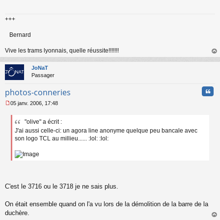
s
a
+++
g
e
n
Bernard
o
n
Vive les trams lyonnais, quelle réussite!!!!!!!
l
au
u
t
JoNaT
Passager
Cita
photos-conneries
05 janv. 2006, 17:48
M
e
"olive" a écrit :
s
J'ai aussi celle-ci: un agora line anonyme quelque peu bancale avec
s
a
son logo TCL au millieu...... :lol: :lol:
g
e
n
o
n
l
C'est le 3716 ou le 3718 je ne sais plus.
u
On était ensemble quand on l'a vu lors de la démolition de la barre de la
duchère.