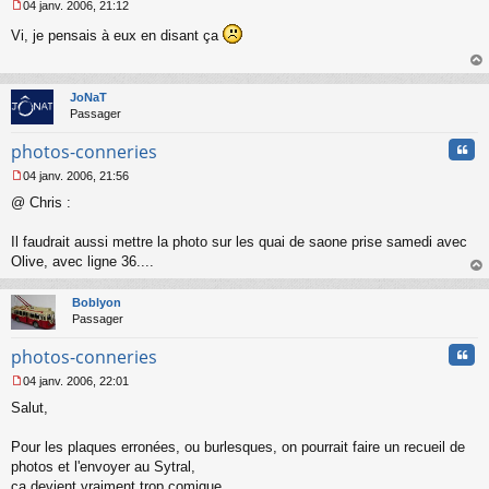
04 janv. 2006, 21:12
M
Vi, je pensais à eux en disant ça
e
s
s
au
a
t
JoNaT
g
Passager
e
n
Cita
photos-conneries
o
n
04 janv. 2006, 21:56
l
M
u
@ Chris :
e
s
s
Il faudrait aussi mettre la photo sur les quai de saone prise samedi avec
a
Olive, avec ligne 36....
g
au
e
t
n
Boblyon
o
Passager
n
Cita
l
photos-conneries
u
04 janv. 2006, 22:01
M
Salut,
e
s
s
Pour les plaques erronées, ou burlesques, on pourrait faire un recueil de
a
photos et l'envoyer au Sytral,
g
ça devient vraiment trop comique.