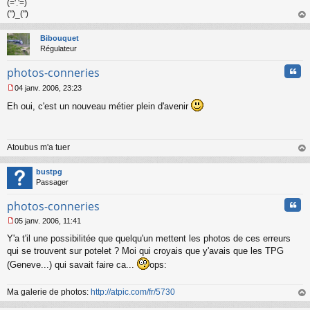
(='.'=)
(")_(")
au
t
Bibouquet
Régulateur
Cita
photos-conneries
04 janv. 2006, 23:23
M
Eh oui, c'est un nouveau métier plein d'avenir
e
s
s
a
Atoubus m'a tuer
g
e
au
n
t
bustpg
o
Passager
n
l
Cita
photos-conneries
u
05 janv. 2006, 11:41
M
Y'a t'il une possibilitée que quelqu'un mettent les photos de ces erreurs
e
s
qui se trouvent sur potelet ? Moi qui croyais que y'avais que les TPG
s
(Geneve...) qui savait faire ca...
ops:
a
g
e
Ma galerie de photos:
http://atpic.com/fr/5730
n
au