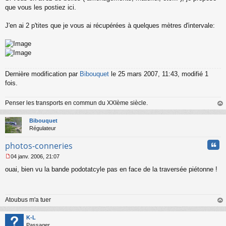
s
que vous les postiez ici.
s
a
J'en ai 2 p'tites que je vous ai récupérées à quelques mètres d'intervale:
g
e
n
o
n
l
Dernière modification par
Bibouquet
le 25 mars 2007, 11:43, modifié 1
u
fois.
Penser les transports en commun du XXIème siècle.
au
t
Bibouquet
Régulateur
Cita
photos-conneries
04 janv. 2006, 21:07
M
ouai, bien vu la bande podotatcyle pas en face de la traversée piétonne !
e
s
s
a
Atoubus m'a tuer
g
e
au
n
t
K-L
o
Passager