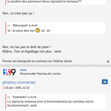
la position des panneaux bleus signalant le tramway??
s
a
g
e
Non, ce n'est pas ça !
n
o
n
"Bibouquet" a écrit :
l
Si ! Je peux dire moi
:lol: :lol:
u
Non, toi t'as pas le droit de jouer !
M@nu, Tom et Aiguillage non plus. :wink:
Penser les transports en commun du XXIème siècle.
au
t
chris
Responsable Planning des sorties
Cita
photos-conneries
16 janv. 2006, 22:19
M
e
"bobmetro" a écrit :
s
Le signal du tramway pour le franchissement du carrefour est en
s
a
fonctionnement, :wink:
g