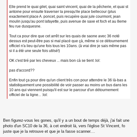
Elle prend le quai gilet, quai saint vincent, quai de la pêcherie, et quai st
antoine pour ensuite traverser la presqu'ile place bellecour (plus
exactement place A. poncet, puis recupére quai jule courmont, jean
moulin jusqu'au pont lafayette, puis avenue de saxe et foch et au 8eme
feu rue dusquesne.
Tout ca pour dire que cet arrêt sur les quais de saone avec 36 noté
dessus est peut-être pas si mal placé que çà, même si ce détournement
officiel n'a lieu qu'une fois tous les 10ans. (à vrai dire je sais même pas
si il a été une seule fois utilsé!)
OK c'est tiré par les cheveux ... mais bon cà se tient :lol:
pas d'accord??
Enfin tout ça pour dire qu'un client très con pour attendre le 36 là-bas a
statistiquement une possibilité de voir passer au moins un bus dans les
10 ans qui viennent puisqu'il est sur le parcour d'un détournement
officiel de la ligne... :lol:
Ben figurez-vous les gones, qu'il y a un bout de temps déjà, j'ai fait une
photo d'un SC10 de la 36, à cet endroit là, vers l'église St Vincent, fo
juste que je la retrouve et que je la fasse scanner....