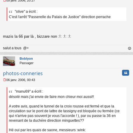
05 janv. 2006, 20:27
M
e
"olive" a écrit :
s
C'est l'arrêt "Passerelle du Palais de Justice" direction perrache
s
a
g
e
n
mazis la 66 par là , bizzare non :!: :!: :!:
o
n
salut a tous @+
l
u
au
t
Boblyon
Passager
Cita
photos-conneries
06 janv. 2006, 00:43
M
e
"manu69" a écrit :
s
désolé mais j'ai envie de faire mon chieur moi aussi!!
s
a
g
A votre avis, quand le tunnel de la croix rousse est fermé et que la
e
circulation sur le pont de lattre de tassigny est bloquée ou fermée (ce
n
qui n'arrive pas souvent je vous l'accorde ! ), par ou passe la 36 en
o
revenant de la duchére direction minguettes??
n
l
Hé oui par les quais de saone, messieurs :wink:
u