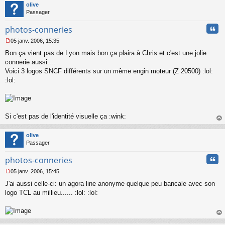
o
t
olive
n
Passager
l
u
Cita
photos-conneries
05 janv. 2006, 15:35
M
Bon ça vient pas de Lyon mais bon ça plaira à Chris et c'est une jolie
e
s
connerie aussi....
s
Voici 3 logos SNCF différents sur un même engin moteur (Z 20500) :lol:
a
:lol:
g
e
n
o
n
Si c'est pas de l'identité visuelle ça :wink:
l
au
u
t
olive
Passager
Cita
photos-conneries
05 janv. 2006, 15:45
M
J'ai aussi celle-ci: un agora line anonyme quelque peu bancale avec son
e
s
logo TCL au millieu...... :lol: :lol:
s
a
g
au
e