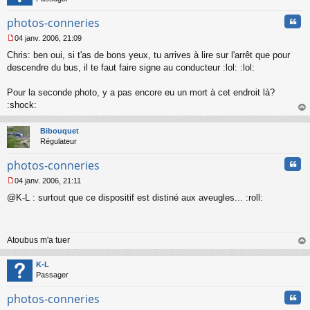
n
l
Cita
photos-conneries
u
04 janv. 2006, 21:09
M
Chris: ben oui, si t'as de bons yeux, tu arrives à lire sur l'arrêt que pour
e
s
descendre du bus, il te faut faire signe au conducteur :lol: :lol:
s
a
Pour la seconde photo, y a pas encore eu un mort à cet endroit là?
g
:shock:
e
au
n
t
o
Bibouquet
n
Régulateur
l
u
Cita
photos-conneries
04 janv. 2006, 21:11
M
@K-L : surtout que ce dispositif est distiné aux aveugles... :roll:
e
s
s
a
Atoubus m'a tuer
g
e
au
n
t
K-L
o
Passager
n
l
Cita
photos-conneries
u