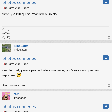
l
Cita
photos-conneries
u
05 janv. 2006, 20:24
M
tient, y a Bib qui se réveille!! MDR :lol:
e
s
s
a
(\__/)
g
(='.'=)
e
n
(")_(")
o
au
n
t
Bibouquet
l
Régulateur
u
Cita
photos-conneries
05 janv. 2006, 20:25
M
désolé chef, j'avais pas actualisé ma page, je n'avais donc pas les
e
s
réponses
s
a
Atoubus m'a tuer
g
e
au
n
t
S-P
o
Passager
n
l
Cita
photos-conneries
u