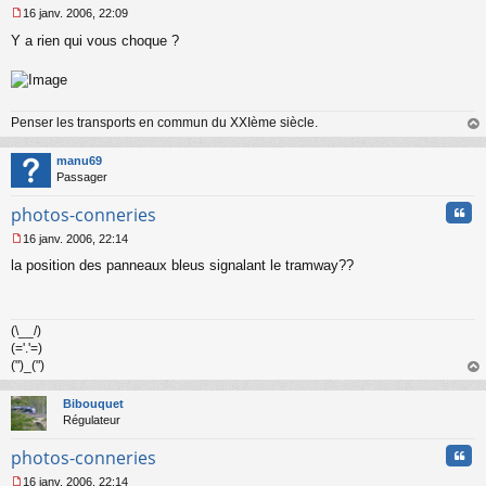
16 janv. 2006, 22:09
M
Y a rien qui vous choque ?
e
s
s
a
g
Penser les transports en commun du XXIème siècle.
e
n
au
o
t
manu69
n
Passager
l
u
Cita
photos-conneries
16 janv. 2006, 22:14
M
la position des panneaux bleus signalant le tramway??
e
s
s
a
(\__/)
g
(='.'=)
e
n
(")_(")
o
au
n
t
Bibouquet
l
Régulateur
u
Cita
photos-conneries
16 janv. 2006, 22:14