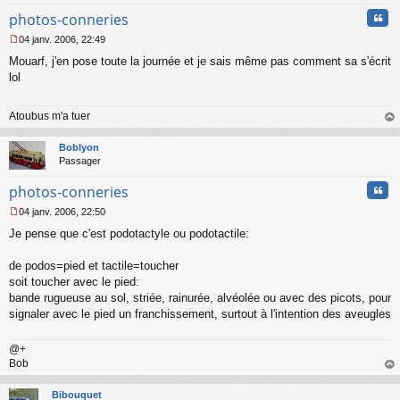
Cita
photos-conneries
04 janv. 2006, 22:49
M
Mouarf, j'en pose toute la journée et je sais même pas comment sa s'écrit
e
s
lol
s
a
Atoubus m'a tuer
g
e
au
n
t
Boblyon
o
Passager
n
l
Cita
photos-conneries
u
04 janv. 2006, 22:50
M
Je pense que c'est podotactyle ou podotactile:
e
s
s
de podos=pied et tactile=toucher
a
soit toucher avec le pied:
g
bande rugueuse au sol, striée, rainurée, alvéolée ou avec des picots, pour
e
signaler avec le pied un franchissement, surtout à l'intention des aveugles
n
o
n
@+
l
Bob
u
au
t
Bibouquet