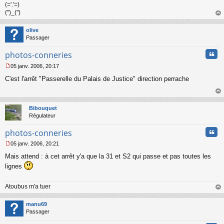
(='.'=)
(")_(")
au
t
olive
Passager
Cita
photos-conneries
05 janv. 2006, 20:17
M
C'est l'arrêt "Passerelle du Palais de Justice" direction perrache
e
s
s
au
a
t
Bibouquet
g
Régulateur
e
n
Cita
photos-conneries
o
n
05 janv. 2006, 20:21
l
M
u
Mais attend : à cet arrêt y'a que la 31 et S2 qui passe et pas toutes les
e
s
lignes
s
a
Atoubus m'a tuer
g
e
au
n
t
manu69
o
Passager
n