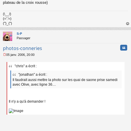
n
plateau de la croix rousse)
l
u
(\__/)
(='.'=)
(")_(")
au
t
S-P
Passager
Cita
photos-conneries
05 janv. 2006, 20:00
M
e
"chris" a écrit :
s
s
"jonathan" a écrit :
a
Il faudrait aussi mettre la photo sur les quai de saone prise samedi
g
avec Olive, avec ligne 36....
e
n
o
n
Il n'y a qu'à demander !
l
u