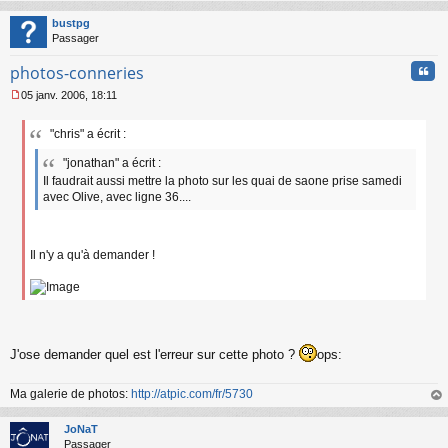
au
t
bustpg
Passager
Cita
photos-conneries
05 janv. 2006, 18:11
M
e
"chris" a écrit :
s
s
"jonathan" a écrit :
a
Il faudrait aussi mettre la photo sur les quai de saone prise samedi
g
avec Olive, avec ligne 36....
e
n
o
n
Il n'y a qu'à demander !
l
u
J'ose demander quel est l'erreur sur cette photo ?
ops:
Ma galerie de photos:
http://atpic.com/fr/5730
au
t
JoNaT
Passager