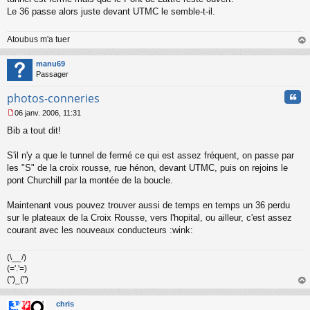
s
Le 36 passe alors juste devant UTMC le semble-t-il.
a
g
Atoubus m'a tuer
e
n
au
o
t
manu69
n
Passager
l
u
Cita
photos-conneries
06 janv. 2006, 11:31
M
Bib a tout dit!
e
s
s
S'il n'y a que le tunnel de fermé ce qui est assez fréquent, on passe par
a
les "S" de la croix rousse, rue hénon, devant UTMC, puis on rejoins le
g
pont Churchill par la montée de la boucle.
e
n
o
Maintenant vous pouvez trouver aussi de temps en temps un 36 perdu
n
sur le plateaux de la Croix Rousse, vers l'hopital, ou ailleur, c'est assez
l
courant avec les nouveaux conducteurs :wink:
u
(\__/)
(='.'=)
(")_(")
au
t
chris