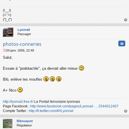
(\__/)
(='.'=)
(")_(")
au
t
Lyonrail
Passager
Cita
photos-conneries
04 janv. 2006, 22:49
M
Salut,
e
s
s
Essaie à "podotactile", ça devrait aller mieux
a
g
Bib, enlève tes moufles
e
n
o
A+ Nico
n
l
u
http://lyonrail.free.fr/
Le Portail ferroviaire lyonnais
Page Facebook :
http://www.facebook.com/pages/Lyonrail- ... 2544012407
Compte Twitter :
http://fr.twitter.com/#!/Lyonrail
au
t
Bibouquet
Régulateur