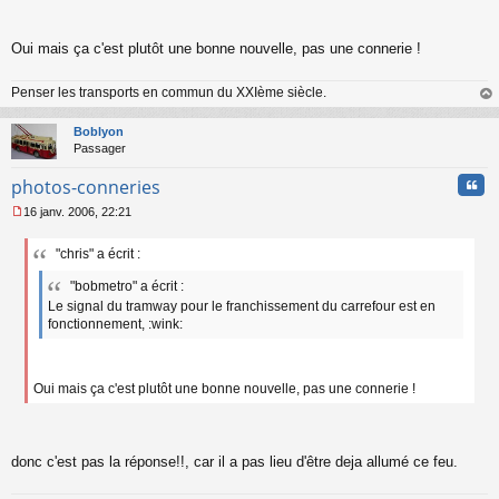
e
n
o
Oui mais ça c'est plutôt une bonne nouvelle, pas une connerie !
n
l
u
Penser les transports en commun du XXIème siècle.
au
t
Boblyon
Passager
Cita
photos-conneries
16 janv. 2006, 22:21
M
e
"chris" a écrit :
s
s
"bobmetro" a écrit :
a
Le signal du tramway pour le franchissement du carrefour est en
g
fonctionnement, :wink:
e
n
o
n
Oui mais ça c'est plutôt une bonne nouvelle, pas une connerie !
l
u
donc c'est pas la réponse!!, car il a pas lieu d'être deja allumé ce feu.