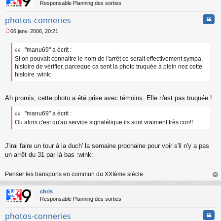
Responsable Planning des sorties
Cita
photos-conneries
06 janv. 2006, 20:21
M
e
"manu69" a écrit :
s
Si on pouvait connaitre le nom de l'arrêt ce serait effectivement sympa,
s
a
histoire de vérifier, parceque ca sent la photo truquée à plein nez cette
g
histoire :wink:
e
n
o
Ah promis, cette photo a été prise avec témoins. Elle n'est pas truquée !
n
l
"manu69" a écrit :
u
Ou alors c'est qu'au service signalétique ils sont vraiment très con!!
J'irai faire un tour à la duch' la semaine prochaine pour voir s'il n'y a pas
un arrêt du 31 par là bas :wink:
Penser les transports en commun du XXIème siècle.
au
t
chris
Responsable Planning des sorties
Cita
photos-conneries