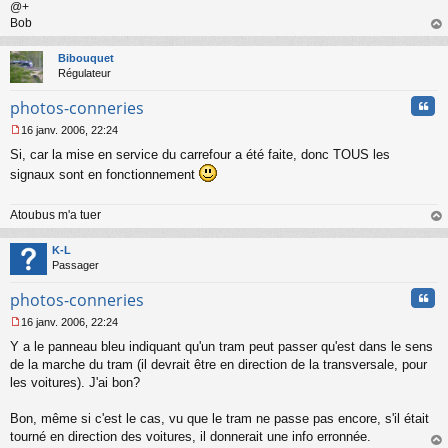
@+
Bob
au
t
Bibouquet
Régulateur
Cita
photos-conneries
16 janv. 2006, 22:24
M
Si, car la mise en service du carrefour a été faite, donc TOUS les
e
s
signaux sont en fonctionnement
s
a
Atoubus m'a tuer
g
e
au
n
t
K-L
o
Passager
n
l
Cita
photos-conneries
u
16 janv. 2006, 22:24
M
Y a le panneau bleu indiquant qu'un tram peut passer qu'est dans le sens
e
s
de la marche du tram (il devrait être en direction de la transversale, pour
s
les voitures). J'ai bon?
a
g
Bon, même si c'est le cas, vu que le tram ne passe pas encore, s'il était
e
tourné en direction des voitures, il donnerait une info erronnée.
n