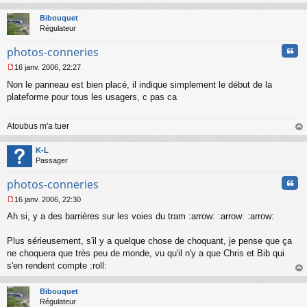
o
au
n
t
Bibouquet
l
Régulateur
u
Cita
photos-conneries
16 janv. 2006, 22:27
M
Non le panneau est bien placé, il indique simplement le début de la
e
s
plateforme pour tous les usagers, c pas ca
s
a
Atoubus m'a tuer
g
e
au
n
t
K-L
o
Passager
n
l
Cita
photos-conneries
u
16 janv. 2006, 22:30
M
Ah si, y a des barrières sur les voies du tram :arrow: :arrow: :arrow:
e
s
s
Plus sérieusement, s'il y a quelque chose de choquant, je pense que ça
a
ne choquera que très peu de monde, vu qu'il n'y a que Chris et Bib qui
g
s'en rendent compte :roll:
e
au
n
t
o
Bibouquet
n
Régulateur