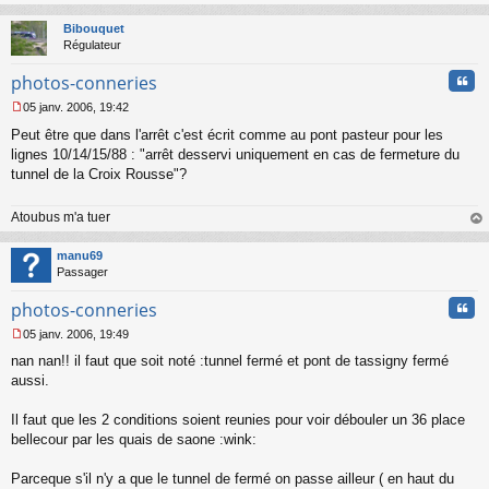
au
t
Bibouquet
Régulateur
Cita
photos-conneries
05 janv. 2006, 19:42
M
Peut être que dans l'arrêt c'est écrit comme au pont pasteur pour les
e
s
lignes 10/14/15/88 : "arrêt desservi uniquement en cas de fermeture du
s
tunnel de la Croix Rousse"?
a
g
Atoubus m'a tuer
e
n
au
o
t
manu69
n
Passager
l
u
Cita
photos-conneries
05 janv. 2006, 19:49
M
nan nan!! il faut que soit noté :tunnel fermé et pont de tassigny fermé
e
s
aussi.
s
a
Il faut que les 2 conditions soient reunies pour voir débouler un 36 place
g
bellecour par les quais de saone :wink:
e
n
o
Parceque s'il n'y a que le tunnel de fermé on passe ailleur ( en haut du