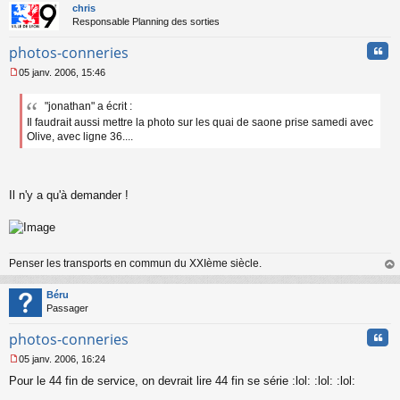
t
n
chris
o
Responsable Planning des sorties
n
Cita
l
photos-conneries
u
05 janv. 2006, 15:46
M
e
"jonathan" a écrit :
s
Il faudrait aussi mettre la photo sur les quai de saone prise samedi avec
s
a
Olive, avec ligne 36....
g
e
n
o
Il n'y a qu'à demander !
n
l
u
Penser les transports en commun du XXIème siècle.
au
t
Béru
Passager
Cita
photos-conneries
05 janv. 2006, 16:24
M
Pour le 44 fin de service, on devrait lire 44 fin se série :lol: :lol: :lol:
e
s