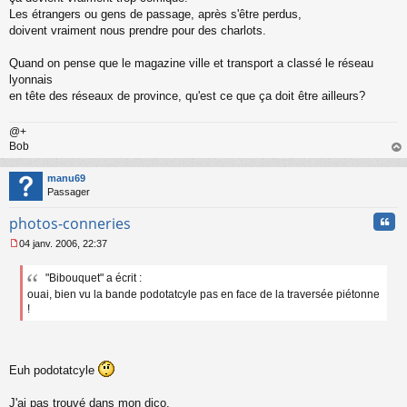
e
Les étrangers ou gens de passage, après s'être perdus,
n
o
doivent vraiment nous prendre pour des charlots.
n
l
Quand on pense que le magazine ville et transport a classé le réseau
u
lyonnais
en tête des réseaux de province, qu'est ce que ça doit être ailleurs?
@+
Bob
au
t
manu69
Passager
Cita
photos-conneries
04 janv. 2006, 22:37
M
e
"Bibouquet" a écrit :
s
ouai, bien vu la bande podotatcyle pas en face de la traversée piétonne
s
a
!
g
e
n
o
Euh podotatcyle
n
l
J'ai pas trouvé dans mon dico.
u