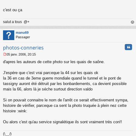
c'est ou ça
salut a tous @+
au
t
manu69
Passager
Cita
photos-conneries
05 janv. 2006, 20:15
M
d'apres les auteurs de cette photo sur les quais de saône.
e
s
s
J'espére que c'est vrai parceque la 44 sur les quais ok
a
la 36 en cas de 3eme guerre mondiale quand le tunnel et le pont de
g
tassigny auront été détruit par les bonbardements, ca devient possible
e
mais la 66, alors là je séche surtout direction valdo
n
o
n
Si on pouvait connaitre le nom de l'arrêt ce serait effectivement sympa,
l
histoire de vérifier, parceque ca sent la photo truquée à plein nez cette
u
histoire :wink:
Ou alors c'est qu'au service signalétique ils sont vraiment très con!!
(\__/)