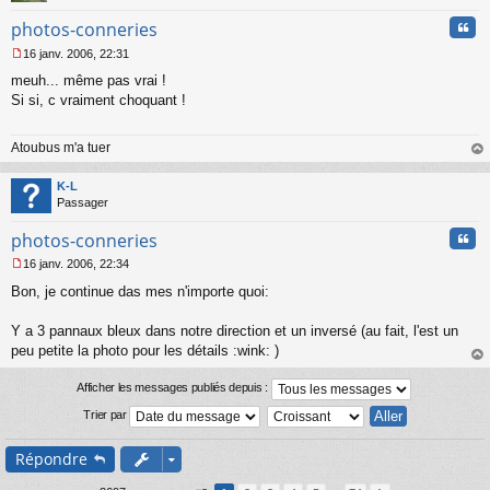
l
u
Cita
photos-conneries
16 janv. 2006, 22:31
M
meuh... même pas vrai !
e
s
Si si, c vraiment choquant !
s
a
Atoubus m'a tuer
g
e
au
n
t
K-L
o
Passager
n
l
Cita
photos-conneries
u
16 janv. 2006, 22:34
M
Bon, je continue das mes n'importe quoi:
e
s
s
Y a 3 pannaux bleux dans notre direction et un inversé (au fait, l'est un
a
peu petite la photo pour les détails :wink: )
g
au
e
t
Afficher les messages publiés depuis :
n
o
Trier par
n
l
Répondre
u