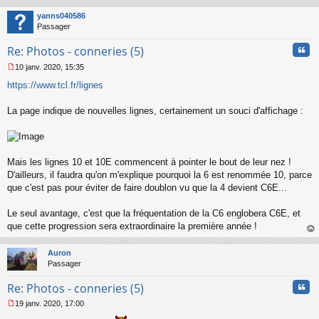
au
t
yanns040586
Passager
Cita
Re: Photos - conneries (5)
10 janv. 2020, 15:35
M
https://www.tcl.fr/lignes
e
s
s
La page indique de nouvelles lignes, certainement un souci d'affichage :
a
g
e
n
o
Mais les lignes 10 et 10E commencent à pointer le bout de leur nez !
n
D'ailleurs, il faudra qu'on m'explique pourquoi la 6 est renommée 10, parce
l
que c'est pas pour éviter de faire doublon vu que la 4 devient C6E...
u
Le seul avantage, c'est que la fréquentation de la C6 englobera C6E, et
que cette progression sera extraordinaire la première année !
au
t
Auron
Passager
Cita
Re: Photos - conneries (5)
19 janv. 2020, 17:00
M