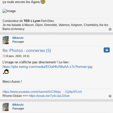
e
ça roule encore les Agora
s
s
a
g
e
Conducteur de
TER
à
Lyon
Part-Dieu
n
Je me balade à Macon, Dijon, Grenoble, Valence, Avignon, Chambéry, Aix les
o
Bains et Annecy
n
au
l
t
BBArchi
u
Passager
Cita
Re: Photos - conneries (5)
19 janv. 2020, 19:11
M
L'image ne s'affiche pas directement ! Le lien :
e
s
https://pbs.twimg.com/media/EOotHhJWsAA-z7n?format=jpg
s
a
g
Merci Auron !
e
n
o
https://www.youtube.com/channel/UC99xju ... J1jNp3FLhA
n
Rhone-Océan >>>
https://youtu.be/7y4cJaLO3vw
l
au
u
t
BBArchi
Passager