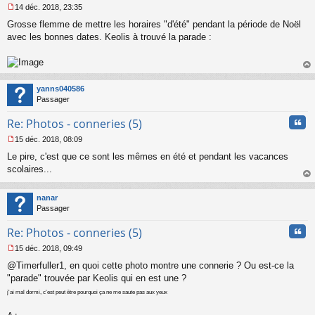
14 déc. 2018, 23:35
M
Grosse flemme de mettre les horaires "d'été" pendant la période de Noël
e
s
avec les bonnes dates. Keolis à trouvé la parade :
s
a
g
au
e
t
n
yanns040586
o
Passager
n
Cita
l
Re: Photos - conneries (5)
u
15 déc. 2018, 08:09
M
Le pire, c'est que ce sont les mêmes en été et pendant les vacances
e
s
scolaires...
s
au
a
t
nanar
g
Passager
e
n
Cita
Re: Photos - conneries (5)
o
n
15 déc. 2018, 09:49
l
M
u
@Timerfuller1, en quoi cette photo montre une connerie ? Ou est-ce la
e
s
"parade" trouvée par Keolis qui en est une ?
s
j'ai mal dormi, c'est peut être pourquoi ça ne me saute pas aux yeux
a
g