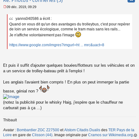
09 déc. 2019, 09:29
M
e
yanns040586 a écrit :
s
Quand on vous dit qu'un des avantages du trolleybus, c'est pour repérer
s
a
de loin un service écologique, comme le tram mais sans les rails...
g
Je n'affiche volontairement pas l'image
e
n
https://www.google.com/imgres?imgurl=ht ... mrc&uact=8
o
n
l
u
Et puis il suffit d'ajouter quelques bouées/flotteurs sur les véhicules et on
a un service de trolley-bateau prêt à l'emploi !
Les anglais l'avaient bien compris ! En plus on peut immerger la partie
basse, génial non ?
(notez la publicité pour le whisky Haig, j'espère que le chauffeur ne
carburait pas à ça ...)
Thibault
Avatar
:
Bombardier ZGC Z27500
et
Alstom Citadis Dualis
des
TER Pays de la
Loire
en gare de
Clisson (44)
. Image originale par
Cramos sur Wikimedia.org
.