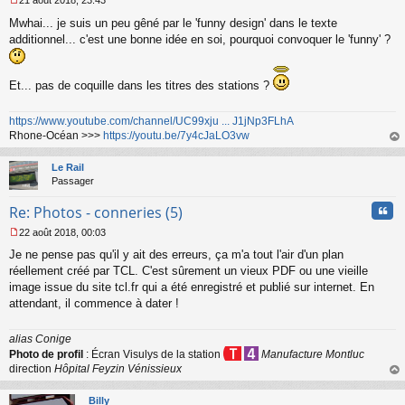
21 août 2018, 23:43
M
Mwhai... je suis un peu gêné par le 'funny design' dans le texte
e
s
additionnel... c'est une bonne idée en soi, pourquoi convoquer le 'funny' ?
s
a
g
Et... pas de coquille dans les titres des stations ?
e
n
o
https://www.youtube.com/channel/UC99xju ... J1jNp3FLhA
n
Rhone-Océan >>>
https://youtu.be/7y4cJaLO3vw
l
au
u
t
Le Rail
Passager
Cita
Re: Photos - conneries (5)
22 août 2018, 00:03
M
Je ne pense pas qu'il y ait des erreurs, ça m'a tout l'air d'un plan
e
s
réellement créé par TCL. C'est sûrement un vieux PDF ou une vieille
s
image issue du site tcl.fr qui a été enregistré et publié sur internet. En
a
attendant, il commence à dater !
g
e
n
alias Conige
o
Photo de profil
: Écran Visulys de la station
Manufacture Montluc
n
direction
Hôpital Feyzin Vénissieux
l
au
u
t
Billy