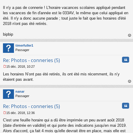
s
s
Il n'y a pas de connerie ! L'horaire vacances scolaires appliqué pendant
a
les vacances de fin d'année est le 033AV, le même que celui appliqué en
g
été. Il n'y a donc aucune parade ; tout juste le fait que les horaires d'été
e
2018 n'ont pas été retirés.
n
o
n
bipbip
l
au
u
t
timerfuller1
Passager
Cita
Re: Photos - conneries (5)
15 déc. 2018, 10:27
M
Les horaires N’ont pas été retirés, ils ont été mis récemment, ils n’y
e
s
étaient pas avant.
s
au
a
t
nanar
g
Passager
e
n
Cita
Re: Photos - conneries (5)
o
n
15 déc. 2018, 12:36
l
M
u
C'est une feuille horaire qui a dû être imprimée un peu avant août 2018
e
s
(date d'entrée en validité) et qui porte des indications jusqu'en mai 2019.
s
Alors d'accord, ça fait 4 mois qu'elle devrait être en place, mais elle est