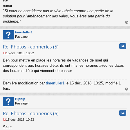
A+
e
nanar
n
o
"Si vous ne considérez pas le vélo urbain comme une partie de la
n
solution pour l'aménagement des villes, vous êtes une partie du
l
problème."
u
au
t
timerfuller1
Passager
Cita
Re: Photos - conneries (5)
15 déc. 2018, 10:22
M
Ben pour mettre en place les horaires de vacances de noël qui
e
s
correspondent aux horaires d’été, ils ont mis les horaires avec les dates
s
des horaires d’été qui viennent de passer.
a
g
e
Dernière modification par
timerfuller1
le 15 déc. 2018, 10:25, modifié 1
n
fois.
o
au
n
t
Bipbip
l
Passager
u
Cita
Re: Photos - conneries (5)
15 déc. 2018, 10:23
M
Salut
e