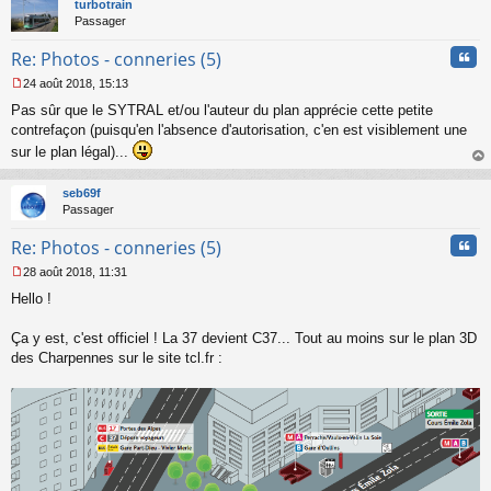
turbotrain
n
Passager
l
u
Cita
Re: Photos - conneries (5)
24 août 2018, 15:13
M
Pas sûr que le SYTRAL et/ou l'auteur du plan apprécie cette petite
e
s
contrefaçon (puisqu'en l'absence d'autorisation, c'en est visiblement une
s
sur le plan légal)...
a
au
g
t
seb69f
e
Passager
n
o
Cita
Re: Photos - conneries (5)
n
l
28 août 2018, 11:31
u
M
Hello !
e
s
s
Ça y est, c'est officiel ! La 37 devient C37... Tout au moins sur le plan 3D
a
des Charpennes sur le site tcl.fr :
g
e
n
o
n
l
u