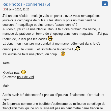
Cita
Re: Photos - conneries (5)
31 janv. 2020, 22:28
M
J'ai un peu hésité... mais je vais en parler : avez vous remarqué ces
e
s
jours-ci la campagne de pub sur les abribus pour un marchand de
s
couleurs / maquillage et plus encore 'assez connu' ?
a
Au début, j'ai cru à une blague. Bon, il faut dire qu'avec ma barbe, je
g
manque de pratique en terme de shopping dans leurs magasins... J'ai pas
e
n
l'habitude, je n'ai pas les codes
o
Et donc mon inculture m'a conduit à me marrer bêtement dans le C9
n
quand j'ai vu le visuel... et l'intitulé de la gamme !
l
u
J'ai oublié de faire une photo, du coup...
Tarte.
Rigolez pas.
Ça existe
pour de vrai
.
Mais...
Après avoir été déconcerté / pris au dépourvu, finalement, c'est frais et
rigolo.
Je le prends comme une bouffée d'optimisme au milieu de ce déluge de
'franglishismes' qui ne nous laissent pas un centimètre carré tranquille