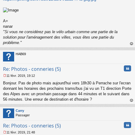
a
g
e
n
o
A+
n
nanar
l
"Si vous ne considérez pas le vélo urbain comme une partie de la
u
solution pour l'aménagement des villes, vous êtes une partie du
problème."
au
t
HAB69
Cita
Re: Photos - conneries (5)
11 févr. 2019, 19:12
M
Bonjour. Pas de photo mais aujourd'hui vers 18h30 à Perrache sur l'ecran
e
s
donnant les horaires des prochains trams/bus j'ai vu un T1 direction Porte
s
des Alpes avec un proxhain passage dans 44 minutes et le suivant dans
a
56 minutes. Une erreur de destination et d'horaire ?
g
au
e
t
n
Carry
o
Passager
n
Cita
l
Re: Photos - conneries (5)
u
11 févr. 2019, 21:48