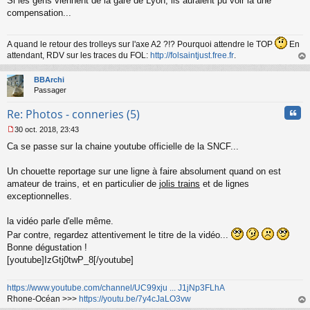
Si les gens viennent de la gare de Lyon, ils auraient pu voir là une
e
s
compensation...
s
a
g
A quand le retour des trolleys sur l'axe A2 ?!? Pourquoi attendre le TOP
En
e
attendant, RDV sur les traces du FOL:
http://folsaintjust.free.fr
.
n
au
o
t
BBArchi
n
Passager
l
u
Cita
Re: Photos - conneries (5)
30 oct. 2018, 23:43
M
Ca se passe sur la chaine youtube officielle de la SNCF...
e
s
s
Un chouette reportage sur une ligne à faire absolument quand on est
a
amateur de trains, et en particulier de
jolis trains
et de lignes
g
exceptionnelles.
e
n
o
la vidéo parle d'elle même.
n
Par contre, regardez attentivement le titre de la vidéo...
l
Bonne dégustation !
u
[youtube]IzGtj0twP_8[/youtube]
https://www.youtube.com/channel/UC99xju ... J1jNp3FLhA
Rhone-Océan >>>
https://youtu.be/7y4cJaLO3vw
au