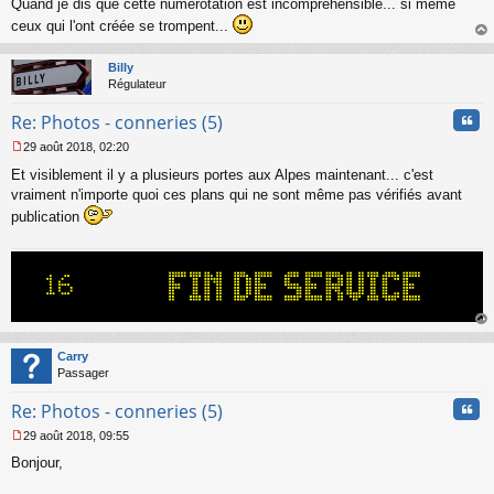
Quand je dis que cette numérotation est incompréhensible... si même
a
ceux qui l'ont créée se trompent...
g
au
e
t
n
Billy
o
Régulateur
n
l
Cita
Re: Photos - conneries (5)
u
29 août 2018, 02:20
M
Et visiblement il y a plusieurs portes aux Alpes maintenant... c'est
e
s
vraiment n'importe quoi ces plans qui ne sont même pas vérifiés avant
s
publication
a
g
e
n
o
n
l
au
u
t
Carry
Passager
Cita
Re: Photos - conneries (5)
29 août 2018, 09:55
M
Bonjour,
e
s