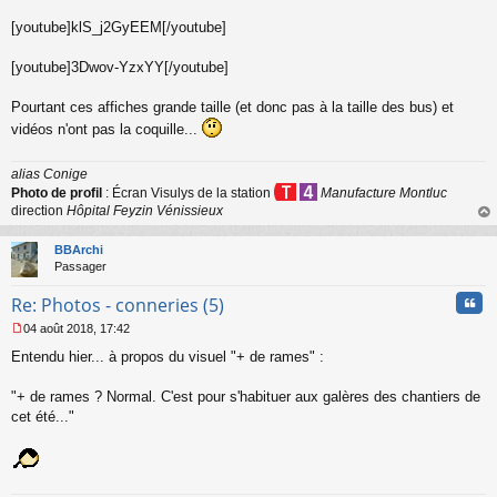
[youtube]klS_j2GyEEM[/youtube]
[youtube]3Dwov-YzxYY[/youtube]
Pourtant ces affiches grande taille (et donc pas à la taille des bus) et
vidéos n'ont pas la coquille...
alias Conige
Photo de profil
: Écran Visulys de la station
Manufacture Montluc
direction
Hôpital Feyzin Vénissieux
au
t
BBArchi
Passager
Cita
Re: Photos - conneries (5)
04 août 2018, 17:42
M
Entendu hier... à propos du visuel "+ de rames" :
e
s
s
"+ de rames ? Normal. C'est pour s'habituer aux galères des chantiers de
a
cet été..."
g
e
n
o
n