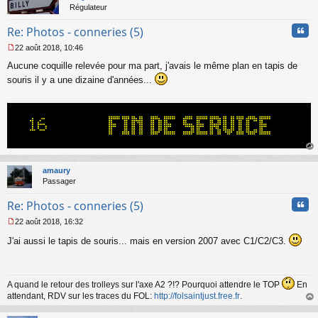
Régulateur
Cita
Re: Photos - conneries (5)
22 août 2018, 10:46
M
Aucune coquille relevée pour ma part, j'avais le même plan en tapis de
e
s
souris il y a une dizaine d'années...
s
a
g
e
n
o
n
au
l
t
amaury
u
Passager
Cita
Re: Photos - conneries (5)
22 août 2018, 16:32
M
J'ai aussi le tapis de souris... mais en version 2007 avec C1/C2/C3.
e
s
s
a
g
A quand le retour des trolleys sur l'axe A2 ?!? Pourquoi attendre le TOP
En
e
attendant, RDV sur les traces du FOL:
http://folsaintjust.free.fr
.
n
au
o
t