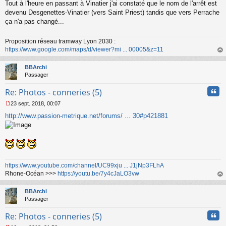
Tout à l'heure en passant à Vinatier j'ai constaté que le nom de l'arrêt est
e
s
devenu Desgenettes-Vinatier (vers Saint Priest) tandis que vers Perrache
s
ça n'a pas changé...
a
g
Proposition réseau tramway Lyon 2030 :
e
https://www.google.com/maps/d/viewer?mi ... 00005&z=11
n
o
au
n
t
BBArchi
l
Passager
u
Cita
Re: Photos - conneries (5)
23 sept. 2018, 00:07
M
http://www.passion-metrique.net/forums/ ... 30#p421881
e
s
s
a
g
e
n
https://www.youtube.com/channel/UC99xju ... J1jNp3FLhA
o
Rhone-Océan >>>
https://youtu.be/7y4cJaLO3vw
n
au
l
t
BBArchi
u
Passager
Cita
Re: Photos - conneries (5)