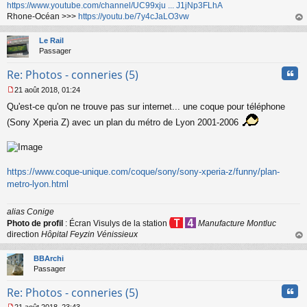
https://www.youtube.com/channel/UC99xju ... J1jNp3FLhA
l
Rhone-Océan >>>
https://youtu.be/7y4cJaLO3vw
u
au
t
Le Rail
Passager
Cita
Re: Photos - conneries (5)
21 août 2018, 01:24
M
Qu'est-ce qu'on ne trouve pas sur internet... une coque pour téléphone
e
s
(Sony Xperia Z) avec un plan du métro de Lyon 2001-2006
s
a
g
e
n
https://www.coque-unique.com/coque/sony/sony-xperia-z/funny/plan-
o
metro-lyon.html
n
l
u
alias Conige
Photo de profil
: Écran Visulys de la station
Manufacture Montluc
direction
Hôpital Feyzin Vénissieux
au
t
BBArchi
Passager
Cita
Re: Photos - conneries (5)