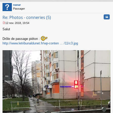
t
nanar
Passager
Cita
Re: Photos - conneries (5)
12 nov. 2018, 19:54
M
Salut
e
s
s
Drôle de passage piéton :
a
http://www.letribunaldunet.fr/wp-conten ... /11/c3.jpg
g
e
n
o
n
l
u