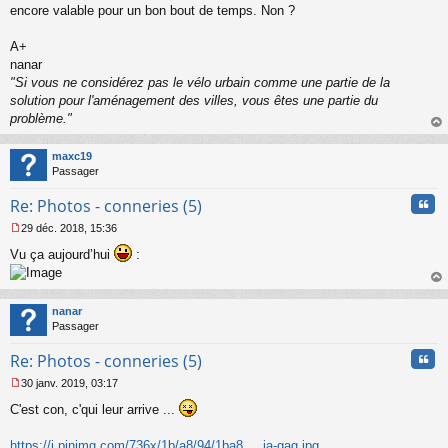
a
encore valable pour un bon bout de temps. Non ?
g
e
A+
n
o
nanar
n
"Si vous ne considérez pas le vélo urbain comme une partie de la
l
solution pour l'aménagement des villes, vous êtes une partie du
u
problème."
au
t
maxc19
Passager
Cita
Re: Photos - conneries (5)
29 déc. 2018, 15:36
M
Vu ça aujourd’hui
:
e
s
s
au
a
t
nanar
g
Passager
e
n
Cita
Re: Photos - conneries (5)
o
n
30 janv. 2019, 03:17
l
M
u
C'est con, c'qui leur arrive ...
e
s
s
https://i.pinimg.com/736x/1b/a8/94/1ba8 ... ia-gag.jpg