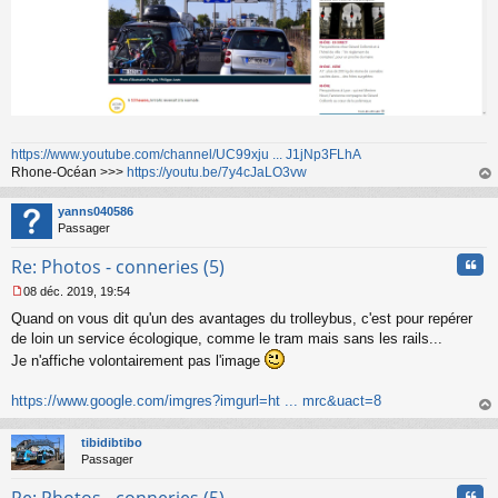
https://www.youtube.com/channel/UC99xju ... J1jNp3FLhA
Rhone-Océan >>>
https://youtu.be/7y4cJaLO3vw
au
t
yanns040586
Passager
Cita
Re: Photos - conneries (5)
08 déc. 2019, 19:54
M
Quand on vous dit qu'un des avantages du trolleybus, c'est pour repérer
e
s
de loin un service écologique, comme le tram mais sans les rails...
s
Je n'affiche volontairement pas l'image
a
g
https://www.google.com/imgres?imgurl=ht ... mrc&uact=8
e
n
au
o
t
tibidibtibo
n
Passager
l
u
Cita
Re: Photos - conneries (5)