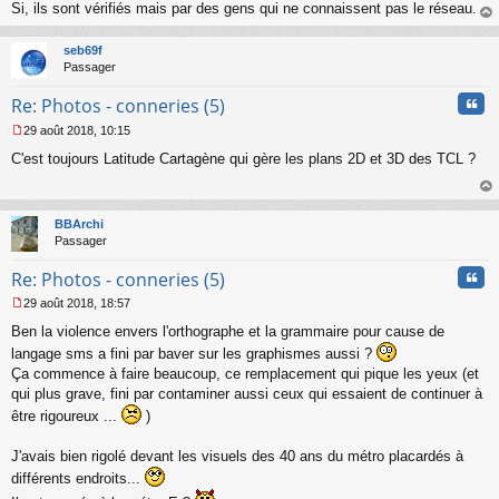
s
Si, ils sont vérifiés mais par des gens qui ne connaissent pas le réseau.
a
au
g
t
seb69f
e
Passager
n
o
Cita
Re: Photos - conneries (5)
n
l
29 août 2018, 10:15
u
M
C'est toujours Latitude Cartagène qui gère les plans 2D et 3D des TCL ?
e
s
s
au
a
t
BBArchi
g
Passager
e
n
Cita
Re: Photos - conneries (5)
o
n
29 août 2018, 18:57
l
M
u
Ben la violence envers l'orthographe et la grammaire pour cause de
e
s
langage sms a fini par baver sur les graphismes aussi ?
s
Ça commence à faire beaucoup, ce remplacement qui pique les yeux (et
a
qui plus grave, fini par contaminer aussi ceux qui essaient de continuer à
g
être rigoureux ...
)
e
n
o
J'avais bien rigolé devant les visuels des 40 ans du métro placardés à
n
différents endroits...
l