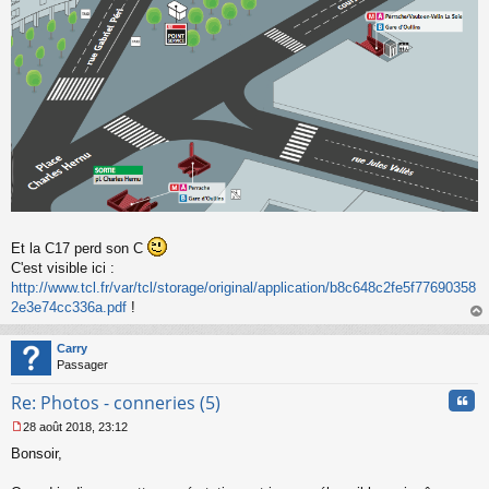
Et la C17 perd son C
C'est visible ici :
http://www.tcl.fr/var/tcl/storage/original/application/b8c648c2fe5f77690358
2e3e74cc336a.pdf
!
au
t
Carry
Passager
Cita
Re: Photos - conneries (5)
28 août 2018, 23:12
M
Bonsoir,
e
s
s