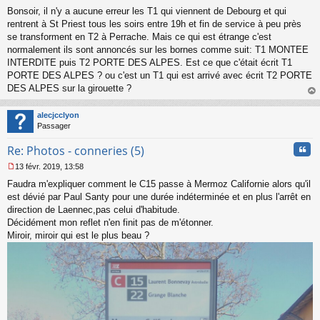
M
Bonsoir, il n'y a aucune erreur les T1 qui viennent de Debourg et qui
e
s
rentrent à St Priest tous les soirs entre 19h et fin de service à peu près
s
se transforment en T2 à Perrache. Mais ce qui est étrange c'est
a
normalement ils sont annoncés sur les bornes comme suit: T1 MONTEE
g
INTERDITE puis T2 PORTE DES ALPES. Est ce que c'était écrit T1
e
PORTE DES ALPES ? ou c'est un T1 qui est arrivé avec écrit T2 PORTE
n
o
DES ALPES sur la girouette ?
n
au
l
t
alecjcclyon
u
Passager
Cita
Re: Photos - conneries (5)
13 févr. 2019, 13:58
M
Faudra m'expliquer comment le C15 passe à Mermoz Californie alors qu'il
e
s
est dévié par Paul Santy pour une durée indéterminée et en plus l'arrêt en
s
direction de Laennec,pas celui d'habitude.
a
Décidément mon reflet n'en finit pas de m'étonner.
g
Miroir, miroir qui est le plus beau ?
e
n
o
n
l
u