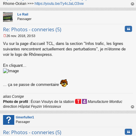
e
Rhone-Océan >>>
https://youtu.be/7y4cJaLO3vw
n
au
o
t
Le Rail
n
Passager
l
u
Cita
Re: Photos - conneries (5)
26 nov. 2018, 20:53
M
Vu sur la page d'accueil TCL, dans la section "Infos trafic, les lignes
e
s
suivantes rencontrent actuellement des perturbations", je m'étonne de
s
voir le logo de Rhônexpress.
a
g
En cliquant...
e
n
o
n
... ça se passe de commentaire
l
u
alias Conige
Photo de profil
: Écran Visulys de la station
Manufacture Montluc
direction
Hôpital Feyzin Vénissieux
au
t
timerfuller1
Passager
Cita
Re: Photos - conneries (5)