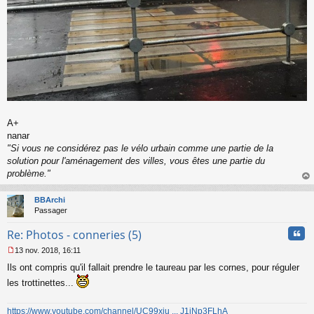
A+
nanar
"Si vous ne considérez pas le vélo urbain comme une partie de la
solution pour l'aménagement des villes, vous êtes une partie du
problème."
au
t
BBArchi
Passager
Cita
Re: Photos - conneries (5)
13 nov. 2018, 16:11
M
Ils ont compris qu'il fallait prendre le taureau par les cornes, pour réguler
e
s
les trottinettes...
s
a
https://www.youtube.com/channel/UC99xju ... J1jNp3FLhA
g