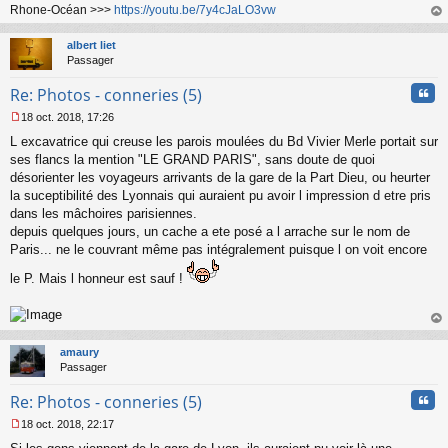
o
Rhone-Océan >>>
https://youtu.be/7y4cJaLO3vw
n
au
l
t
albert liet
u
Passager
Cita
Re: Photos - conneries (5)
18 oct. 2018, 17:26
M
L excavatrice qui creuse les parois moulées du Bd Vivier Merle portait sur
e
s
ses flancs la mention "LE GRAND PARIS", sans doute de quoi
s
désorienter les voyageurs arrivants de la gare de la Part Dieu, ou heurter
a
la suceptibilité des Lyonnais qui auraient pu avoir l impression d etre pris
g
dans les mâchoires parisiennes.
e
depuis quelques jours, un cache a ete posé a l arrache sur le nom de
n
o
Paris... ne le couvrant même pas intégralement puisque l on voit encore
n
le P. Mais l honneur est sauf !
l
u
au
t
amaury
Passager
Cita
Re: Photos - conneries (5)
18 oct. 2018, 22:17
M