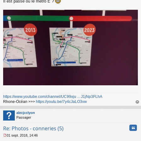
u
Il est passé où le métro E ?
https://www.youtube.com/channel/UC99xju ... J1jNp3FLhA
Rhone-Océan >>>
https://youtu.be/7y4cJaLO3vw
au
t
alecjcclyon
Passager
Cita
Re: Photos - conneries (5)
01 sept. 2018, 14:46
M