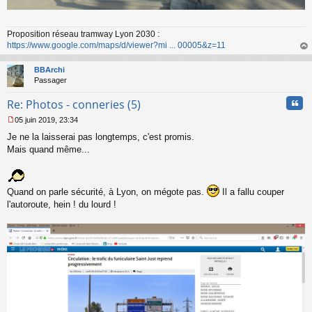
Proposition réseau tramway Lyon 2030 :
https://www.google.com/maps/d/viewer?mi ... 00005&z=11
au
t
BBArchi
Passager
Cita
Re: Photos - conneries (5)
05 juin 2019, 23:34
M
Je ne la laisserai pas longtemps, c'est promis.
e
s
Mais quand même...
s
a
g
e
Quand on parle sécurité, à Lyon, on mégote pas.
Il a fallu couper
n
l'autoroute, hein ! du lourd !
o
n
l
u