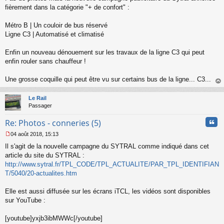
s
fièrement dans la catégorie "+ de confort" :
s
a
Métro B | Un couloir de bus réservé
g
Ligne C3 | Automatisé et climatisé
e
n
o
Enfin un nouveau dénouement sur les travaux de la ligne C3 qui peut
n
enfin rouler sans chauffeur !
l
u
Une grosse coquille qui peut être vu sur certains bus de la ligne... C3...
au
t
Le Rail
Passager
Cita
Re: Photos - conneries (5)
04 août 2018, 15:13
M
Il s'agit de la nouvelle campagne du SYTRAL comme indiqué dans cet
e
s
article du site du SYTRAL :
s
http://www.sytral.fr/TPL_CODE/TPL_ACTUALITE/PAR_TPL_IDENTIFIAN
a
T/5040/20-actualites.htm
g
e
Elle est aussi diffusée sur les écrans iTCL, les vidéos sont disponibles
n
o
sur YouTube :
n
l
[youtube]yxjb3ibMWWc[/youtube]
u