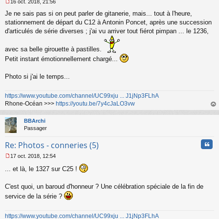
16 oct. 2018, 21:56
M
Je ne sais pas si on peut parler de gitanerie, mais... tout à l'heure,
e
s
stationnement de départ du C12 à Antonin Poncet, après une succession
s
d'articulés de série diverses ; j'ai vu arriver tout fiérot pimpan ... le 1236,
a
g
avec sa belle girouette à pastilles.
e
n
Petit instant émotionnellement chargé...
o
n
Photo si j'ai le temps...
l
u
https://www.youtube.com/channel/UC99xju ... J1jNp3FLhA
Rhone-Océan >>>
https://youtu.be/7y4cJaLO3vw
au
t
BBArchi
Passager
Cita
Re: Photos - conneries (5)
17 oct. 2018, 12:54
M
... et là, le 1327 sur C25 !
e
s
s
C'est quoi, un baroud d'honneur ? Une célébration spéciale de la fin de
a
service de la série ?
g
e
n
https://www.youtube.com/channel/UC99xju ... J1jNp3FLhA