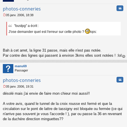
Cita
photos-conneries
05 janv. 2006, 18:38
M
e
"bustpg" a écrit :
s
s
J'ose demander quel est l'erreur sur cette photo ?
ops:
a
g
e
n
Bah à cet arret, la ligne 31 passe, mais elle n'est pas notée.
o
Par contre des lignes qui passent à environ 3kms elles sont notées ! :lol:
n
l
au
u
t
manu69
Passager
Cita
photos-conneries
05 janv. 2006, 19:31
M
désolé mais j'ai envie de faire mon chieur moi aussi!!
e
s
s
A votre avis, quand le tunnel de la croix rousse est fermé et que la
a
circulation sur le pont de lattre de tassigny est bloquée ou fermée (ce qui
g
n'arrive pas souvent je vous l'accorde ! ), par ou passe la 36 en revenant
e
de la duchére direction minguettes??
n
o