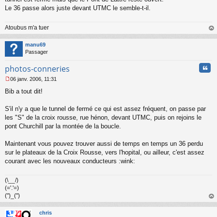
s
Le 36 passe alors juste devant UTMC le semble-t-il.
a
g
Atoubus m'a tuer
e
n
au
o
t
manu69
n
Passager
l
u
Cita
photos-conneries
06 janv. 2006, 11:31
M
Bib a tout dit!
e
s
s
S'il n'y a que le tunnel de fermé ce qui est assez fréquent, on passe par
a
les "S" de la croix rousse, rue hénon, devant UTMC, puis on rejoins le
g
pont Churchill par la montée de la boucle.
e
n
o
Maintenant vous pouvez trouver aussi de temps en temps un 36 perdu
n
sur le plateaux de la Croix Rousse, vers l'hopital, ou ailleur, c'est assez
l
courant avec les nouveaux conducteurs :wink:
u
(\__/)
(='.'=)
(")_(")
au
t
chris