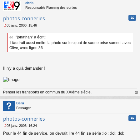
t
n
chris
o
Responsable Planning des sorties
n
Cita
l
photos-conneries
u
05 janv. 2006, 15:46
M
e
"jonathan" a écrit :
s
Il faudrait aussi mettre la photo sur les quai de saone prise samedi avec
s
a
Olive, avec ligne 36....
g
e
n
o
Il n'y a qu'à demander !
n
l
u
Penser les transports en commun du XXIème siècle.
au
t
Béru
Passager
Cita
photos-conneries
05 janv. 2006, 16:24
M
Pour le 44 fin de service, on devrait lire 44 fin se série :lol: :lol: :lol:
e
s