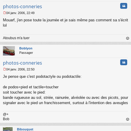
Cita
photos-conneries
04 janv. 2006, 22:49
M
Mouarf, j'en pose toute la journée et je sais même pas comment sa s'écrit
e
s
lol
s
a
Atoubus m'a tuer
g
e
au
n
t
Boblyon
o
Passager
n
l
Cita
photos-conneries
u
04 janv. 2006, 22:50
M
Je pense que c'est podotactyle ou podotactile:
e
s
s
de podos=pied et tactile=toucher
a
soit toucher avec le pied:
g
bande rugueuse au sol, striée, rainurée, alvéolée ou avec des picots, pour
e
signaler avec le pied un franchissement, surtout à l'intention des aveugles
n
o
n
@+
l
Bob
u
au
t
Bibouquet