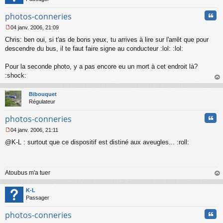
n
l
Cita
photos-conneries
u
04 janv. 2006, 21:09
M
Chris: ben oui, si t'as de bons yeux, tu arrives à lire sur l'arrêt que pour
e
s
descendre du bus, il te faut faire signe au conducteur :lol: :lol:
s
a
Pour la seconde photo, y a pas encore eu un mort à cet endroit là?
g
:shock:
e
au
n
t
o
Bibouquet
n
Régulateur
l
u
Cita
photos-conneries
04 janv. 2006, 21:11
M
@K-L : surtout que ce dispositif est distiné aux aveugles... :roll:
e
s
s
a
Atoubus m'a tuer
g
e
au
n
t
K-L
o
Passager
n
l
Cita
photos-conneries
u