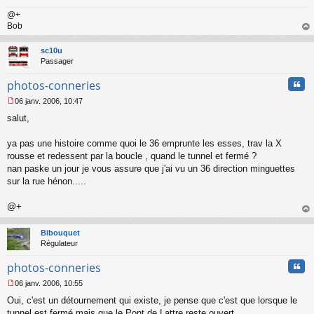
@+
Bob
au
t
sc10u
Passager
Cita
photos-conneries
06 janv. 2006, 10:47
M
salut,
e
s
s
ya pas une histoire comme quoi le 36 emprunte les esses, trav la X
a
rousse et redessent par la boucle , quand le tunnel et fermé ?
g
nan paske un jour je vous assure que j'ai vu un 36 direction minguettes
e
sur la rue hénon.....
n
o
n
@+
l
au
u
t
Bibouquet
Régulateur
Cita
photos-conneries
06 janv. 2006, 10:55
M
Oui, c'est un détournement qui existe, je pense que c'est que lorsque le
e
s
tunnel est fermé mais que le Pont de Lattre reste ouvert.