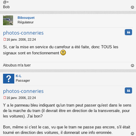
@+
Bob
au
t
Bibouquet
Régulateur
Cita
photos-conneries
16 janv. 2006, 22:24
M
Si, car la mise en service du carrefour a été faite, donc TOUS les
e
s
signaux sont en fonctionnement
s
a
Atoubus m'a tuer
g
e
au
n
t
K-L
o
Passager
n
l
Cita
photos-conneries
u
16 janv. 2006, 22:24
M
Y a le panneau bleu indiquant qu'un tram peut passer qu'est dans le sens
e
s
de la marche du tram (il devrait être en direction de la transversale, pour
s
les voitures). J'ai bon?
a
g
Bon, même si c'est le cas, vu que le tram ne passe pas encore, s'il était
e
tourné en direction des voitures, il donnerait une info erronnée.
n