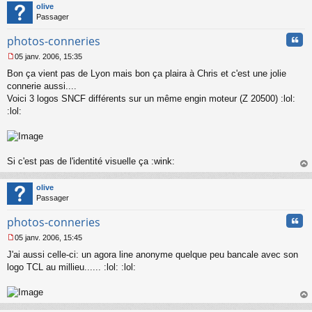
o
t
olive
n
Passager
l
u
Cita
photos-conneries
05 janv. 2006, 15:35
M
Bon ça vient pas de Lyon mais bon ça plaira à Chris et c'est une jolie
e
s
connerie aussi....
s
Voici 3 logos SNCF différents sur un même engin moteur (Z 20500) :lol:
a
:lol:
g
e
n
o
n
Si c'est pas de l'identité visuelle ça :wink:
l
au
u
t
olive
Passager
Cita
photos-conneries
05 janv. 2006, 15:45
M
J'ai aussi celle-ci: un agora line anonyme quelque peu bancale avec son
e
s
logo TCL au millieu...... :lol: :lol:
s
a
g
au
e