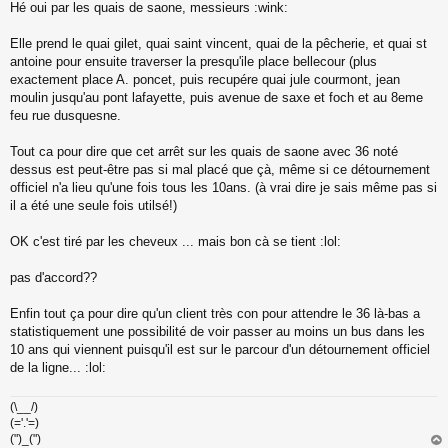
n
Hé oui par les quais de saone, messieurs :wink:
l
u
Elle prend le quai gilet, quai saint vincent, quai de la pêcherie, et quai st
antoine pour ensuite traverser la presqu'ile place bellecour (plus
exactement place A. poncet, puis recupére quai jule courmont, jean
moulin jusqu'au pont lafayette, puis avenue de saxe et foch et au 8eme
feu rue dusquesne.
Tout ca pour dire que cet arrêt sur les quais de saone avec 36 noté
dessus est peut-être pas si mal placé que çà, même si ce détournement
officiel n'a lieu qu'une fois tous les 10ans. (à vrai dire je sais même pas si
il a été une seule fois utilsé!)
OK c'est tiré par les cheveux ... mais bon cà se tient :lol:
pas d'accord??
Enfin tout ça pour dire qu'un client très con pour attendre le 36 là-bas a
statistiquement une possibilité de voir passer au moins un bus dans les
10 ans qui viennent puisqu'il est sur le parcour d'un détournement officiel
de la ligne... :lol:
(\__/)
(='.'=)
(")_(")