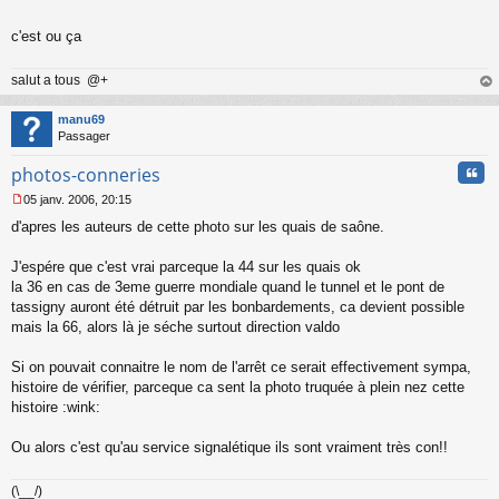
c'est ou ça
salut a tous @+
au
t
manu69
Passager
Cita
photos-conneries
05 janv. 2006, 20:15
M
d'apres les auteurs de cette photo sur les quais de saône.
e
s
s
J'espére que c'est vrai parceque la 44 sur les quais ok
a
la 36 en cas de 3eme guerre mondiale quand le tunnel et le pont de
g
tassigny auront été détruit par les bonbardements, ca devient possible
e
mais la 66, alors là je séche surtout direction valdo
n
o
n
Si on pouvait connaitre le nom de l'arrêt ce serait effectivement sympa,
l
histoire de vérifier, parceque ca sent la photo truquée à plein nez cette
u
histoire :wink:
Ou alors c'est qu'au service signalétique ils sont vraiment très con!!
(\__/)