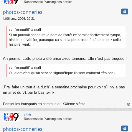
Responsable Planning des sorties
Cita
photos-conneries
06 janv. 2006, 20:21
M
e
"manu69" a écrit :
s
Si on pouvait connaitre le nom de l'arrêt ce serait effectivement sympa,
s
a
histoire de vérifier, parceque ca sent la photo truquée à plein nez cette
g
histoire :wink:
e
n
o
Ah promis, cette photo a été prise avec témoins. Elle n'est pas truquée !
n
l
"manu69" a écrit :
u
Ou alors c'est qu'au service signalétique ils sont vraiment très con!!
J'irai faire un tour à la duch' la semaine prochaine pour voir s'il n'y a pas
un arrêt du 31 par là bas :wink:
Penser les transports en commun du XXIème siècle.
au
t
chris
Responsable Planning des sorties
Cita
photos-conneries