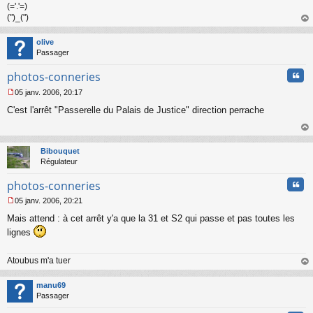
(='.'=)
(")_(")
au
t
olive
Passager
Cita
photos-conneries
05 janv. 2006, 20:17
M
C'est l'arrêt "Passerelle du Palais de Justice" direction perrache
e
s
s
au
a
t
Bibouquet
g
Régulateur
e
n
Cita
photos-conneries
o
n
05 janv. 2006, 20:21
l
M
u
Mais attend : à cet arrêt y'a que la 31 et S2 qui passe et pas toutes les
e
s
lignes
s
a
Atoubus m'a tuer
g
e
au
n
t
manu69
o
Passager
n