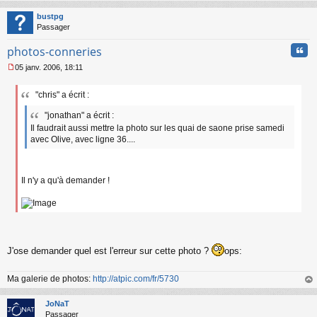
au
t
bustpg
Passager
Cita
photos-conneries
05 janv. 2006, 18:11
M
e
"chris" a écrit :
s
s
"jonathan" a écrit :
a
Il faudrait aussi mettre la photo sur les quai de saone prise samedi
g
avec Olive, avec ligne 36....
e
n
o
n
Il n'y a qu'à demander !
l
u
J'ose demander quel est l'erreur sur cette photo ?
ops:
Ma galerie de photos:
http://atpic.com/fr/5730
au
t
JoNaT
Passager