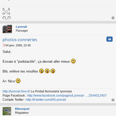
(\__/)
(='.'=)
(")_(")
au
t
Lyonrail
Passager
Cita
photos-conneries
04 janv. 2006, 22:49
M
Salut,
e
s
s
Essaie à "podotactile", ça devrait aller mieux
a
g
Bib, enlève tes moufles
e
n
o
A+ Nico
n
l
u
http://lyonrail.free.fr/
Le Portail ferroviaire lyonnais
Page Facebook :
http://www.facebook.com/pages/Lyonrail- ... 2544012407
Compte Twitter :
http://fr.twitter.com/#!/Lyonrail
au
t
Bibouquet
Régulateur