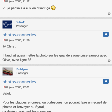
04 janv. 2006, 21:12
M
Vi, je pensais à eux en disant ça
e
s
s
au
a
t
JoNaT
g
Passager
e
n
Cita
photos-conneries
o
n
04 janv. 2006, 21:56
l
M
u
@ Chris :
e
s
s
Il faudrait aussi mettre la photo sur les quai de saone prise samedi avec
a
Olive, avec ligne 36....
g
au
e
t
n
Boblyon
o
Passager
n
Cita
l
photos-conneries
u
04 janv. 2006, 22:01
M
Salut,
e
s
s
Pour les plaques erronées, ou burlesques, on pourrait faire un recueil de
a
photos et l'envoyer au Sytral,
g
ça devient vraiment trop comique.