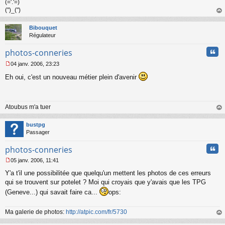
(='.'=)
(")_(")
au
t
Bibouquet
Régulateur
Cita
photos-conneries
04 janv. 2006, 23:23
M
Eh oui, c'est un nouveau métier plein d'avenir
e
s
s
a
Atoubus m'a tuer
g
e
au
n
t
bustpg
o
Passager
n
l
Cita
photos-conneries
u
05 janv. 2006, 11:41
M
Y'a t'il une possibilitée que quelqu'un mettent les photos de ces erreurs
e
s
qui se trouvent sur potelet ? Moi qui croyais que y'avais que les TPG
s
(Geneve...) qui savait faire ca...
ops:
a
g
e
Ma galerie de photos:
http://atpic.com/fr/5730
n
au