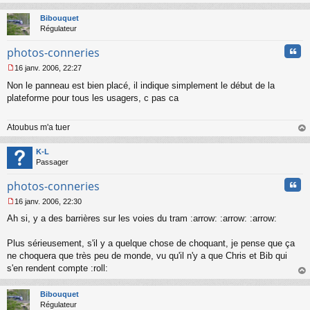
o
au
n
t
Bibouquet
l
Régulateur
u
Cita
photos-conneries
16 janv. 2006, 22:27
M
Non le panneau est bien placé, il indique simplement le début de la
e
s
plateforme pour tous les usagers, c pas ca
s
a
Atoubus m'a tuer
g
e
au
n
t
K-L
o
Passager
n
l
Cita
photos-conneries
u
16 janv. 2006, 22:30
M
Ah si, y a des barrières sur les voies du tram :arrow: :arrow: :arrow:
e
s
s
Plus sérieusement, s'il y a quelque chose de choquant, je pense que ça
a
ne choquera que très peu de monde, vu qu'il n'y a que Chris et Bib qui
g
s'en rendent compte :roll:
e
au
n
t
o
Bibouquet
n
Régulateur