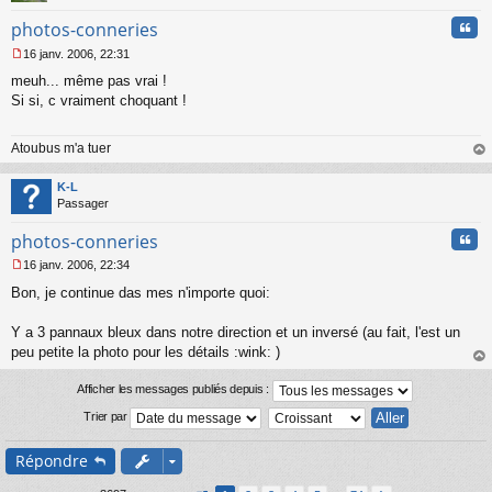
l
u
Cita
photos-conneries
16 janv. 2006, 22:31
M
meuh... même pas vrai !
e
s
Si si, c vraiment choquant !
s
a
Atoubus m'a tuer
g
e
au
n
t
K-L
o
Passager
n
l
Cita
photos-conneries
u
16 janv. 2006, 22:34
M
Bon, je continue das mes n'importe quoi:
e
s
s
Y a 3 pannaux bleux dans notre direction et un inversé (au fait, l'est un
a
peu petite la photo pour les détails :wink: )
g
au
e
t
Afficher les messages publiés depuis :
n
o
Trier par
n
l
Répondre
u