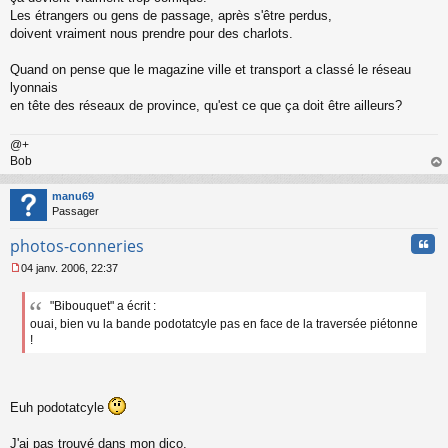
e
Les étrangers ou gens de passage, après s'être perdus,
n
o
doivent vraiment nous prendre pour des charlots.
n
l
Quand on pense que le magazine ville et transport a classé le réseau
u
lyonnais
en tête des réseaux de province, qu'est ce que ça doit être ailleurs?
@+
Bob
au
t
manu69
Passager
Cita
photos-conneries
04 janv. 2006, 22:37
M
e
"Bibouquet" a écrit :
s
ouai, bien vu la bande podotatcyle pas en face de la traversée piétonne
s
a
!
g
e
n
o
Euh podotatcyle
n
l
J'ai pas trouvé dans mon dico.
u