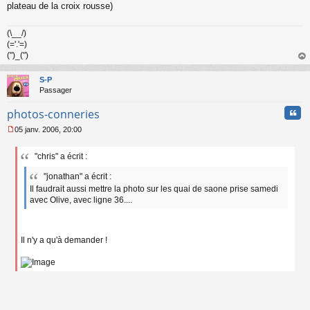
n
plateau de la croix rousse)
l
u
(\__/)
(='.'=)
(")_(")
au
t
S-P
Passager
Cita
photos-conneries
05 janv. 2006, 20:00
M
e
"chris" a écrit :
s
s
"jonathan" a écrit :
a
Il faudrait aussi mettre la photo sur les quai de saone prise samedi
g
avec Olive, avec ligne 36....
e
n
o
n
Il n'y a qu'à demander !
l
u