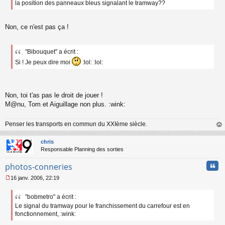
la position des panneaux bleus signalant le tramway??
s
a
g
e
Non, ce n'est pas ça !
n
o
n
"Bibouquet" a écrit :
l
Si ! Je peux dire moi
:lol: :lol:
u
Non, toi t'as pas le droit de jouer !
M@nu, Tom et Aiguillage non plus. :wink:
Penser les transports en commun du XXIème siècle.
au
t
chris
Responsable Planning des sorties
Cita
photos-conneries
16 janv. 2006, 22:19
M
e
"bobmetro" a écrit :
s
Le signal du tramway pour le franchissement du carrefour est en
s
a
fonctionnement, :wink:
g