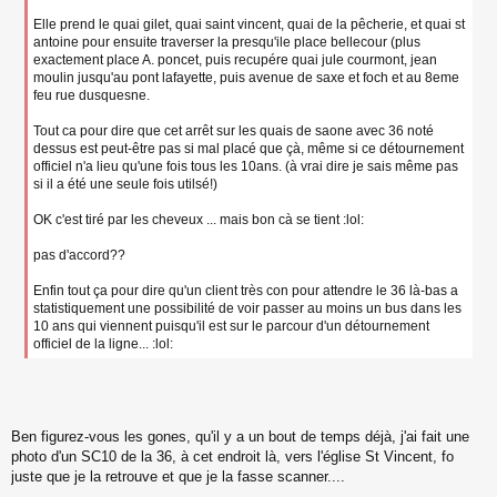
Elle prend le quai gilet, quai saint vincent, quai de la pêcherie, et quai st
antoine pour ensuite traverser la presqu'ile place bellecour (plus
exactement place A. poncet, puis recupére quai jule courmont, jean
moulin jusqu'au pont lafayette, puis avenue de saxe et foch et au 8eme
feu rue dusquesne.
Tout ca pour dire que cet arrêt sur les quais de saone avec 36 noté
dessus est peut-être pas si mal placé que çà, même si ce détournement
officiel n'a lieu qu'une fois tous les 10ans. (à vrai dire je sais même pas
si il a été une seule fois utilsé!)
OK c'est tiré par les cheveux ... mais bon cà se tient :lol:
pas d'accord??
Enfin tout ça pour dire qu'un client très con pour attendre le 36 là-bas a
statistiquement une possibilité de voir passer au moins un bus dans les
10 ans qui viennent puisqu'il est sur le parcour d'un détournement
officiel de la ligne... :lol:
Ben figurez-vous les gones, qu'il y a un bout de temps déjà, j'ai fait une
photo d'un SC10 de la 36, à cet endroit là, vers l'église St Vincent, fo
juste que je la retrouve et que je la fasse scanner....