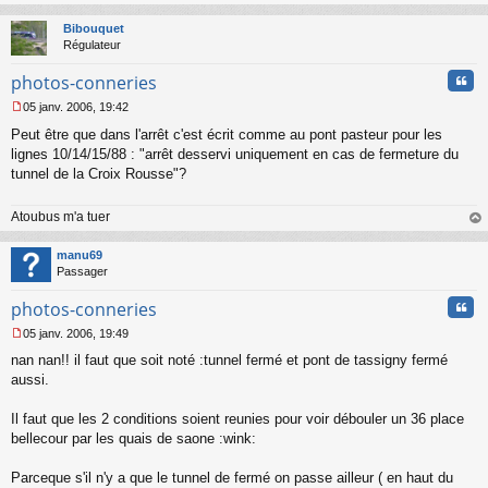
au
t
Bibouquet
Régulateur
Cita
photos-conneries
05 janv. 2006, 19:42
M
Peut être que dans l'arrêt c'est écrit comme au pont pasteur pour les
e
s
lignes 10/14/15/88 : "arrêt desservi uniquement en cas de fermeture du
s
tunnel de la Croix Rousse"?
a
g
Atoubus m'a tuer
e
n
au
o
t
manu69
n
Passager
l
u
Cita
photos-conneries
05 janv. 2006, 19:49
M
nan nan!! il faut que soit noté :tunnel fermé et pont de tassigny fermé
e
s
aussi.
s
a
Il faut que les 2 conditions soient reunies pour voir débouler un 36 place
g
bellecour par les quais de saone :wink:
e
n
o
Parceque s'il n'y a que le tunnel de fermé on passe ailleur ( en haut du