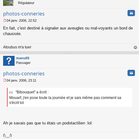
Régulateur
Cita
photos-conneries
04 janv. 2006, 22:52
M
En fait, c'est destiné à signaler aux aveugles ou mal-voyants un bord de
e
s
chaussée.
s
a
Atoubus m'a tuer
g
e
au
n
t
manu69
o
Passager
n
l
Cita
photos-conneries
u
04 janv. 2006, 23:11
M
e
"Bibouquet" a écrit :
s
Mouarf, j'en pose toute la journée et je sais même pas comment sa
s
a
s'écrit lol
g
e
n
o
Ah je savais pas que tu étais un podotactilien :lol:
n
l
u
(\__/)