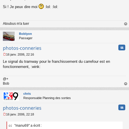
M
Si ! Je peux dire moi
:lol: :lol:
e
s
s
a
Atoubus m'a tuer
g
e
au
n
t
Boblyon
o
Passager
n
l
Cita
photos-conneries
u
16 janv. 2006, 22:16
M
Le signal du tramway pour le franchissement du carrefour est en
e
s
fonctionnement, :wink:
s
a
@+
g
Bob
e
n
au
o
t
chris
n
Responsable Planning des sorties
l
u
Cita
photos-conneries
16 janv. 2006, 22:18
M
e
"manu69" a écrit :
s