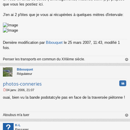
s
que vous les postiez ici.
s
a
J'en ai 2 p'tites que je vous ai récupérées à quelques mètres d'intervale:
g
e
n
o
n
l
Dernière modification par
Bibouquet
le 25 mars 2007, 11:43, modifié 1
u
fois.
Penser les transports en commun du XXIème siècle.
au
t
Bibouquet
Régulateur
Cita
photos-conneries
04 janv. 2006, 21:07
M
ouai, bien vu la bande podotatcyle pas en face de la traversée piétonne !
e
s
s
a
Atoubus m'a tuer
g
e
au
n
t
K-L
o
Passager