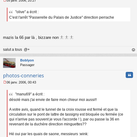
05 janv. 2006, 20:27
M
e
"olive" a écrit :
s
C'est l'arrêt "Passerelle du Palais de Justice" direction perrache
s
a
g
e
n
mazis la 66 par là , bizzare non :!: :!: :!:
o
n
salut a tous @+
l
u
au
t
Boblyon
Passager
Cita
photos-conneries
06 janv. 2006, 00:43
M
e
"manu69" a écrit :
s
désolé mais j'ai envie de faire mon chieur moi aussi!!
s
a
g
A votre avis, quand le tunnel de la croix rousse est fermé et que la
e
circulation sur le pont de lattre de tassigny est bloquée ou fermée (ce
n
qui n'arrive pas souvent je vous l'accorde ! ), par ou passe la 36 en
o
revenant de la duchére direction minguettes??
n
l
Hé oui par les quais de saone, messieurs :wink:
u