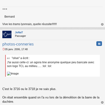
s
a
+++
g
e
n
Bernard
o
n
Vive les trams lyonnais, quelle réussite!!!!!!!
l
au
u
t
JoNaT
Passager
Cita
photos-conneries
05 janv. 2006, 17:48
M
e
"olive" a écrit :
s
J'ai aussi celle-ci: un agora line anonyme quelque peu bancale avec
s
a
son logo TCL au millieu...... :lol: :lol:
g
e
n
o
n
l
C'est le 3716 ou le 3718 je ne sais plus.
u
On était ensemble quand on l'a vu lors de la démolition de la barre de la
duchère.