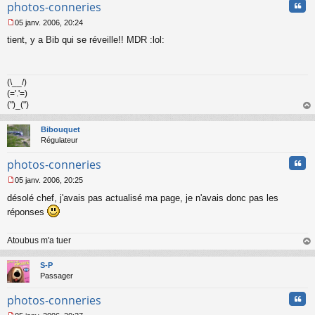
l
Cita
photos-conneries
u
05 janv. 2006, 20:24
M
tient, y a Bib qui se réveille!! MDR :lol:
e
s
s
a
(\__/)
g
(='.'=)
e
n
(")_(")
o
au
n
t
Bibouquet
l
Régulateur
u
Cita
photos-conneries
05 janv. 2006, 20:25
M
désolé chef, j'avais pas actualisé ma page, je n'avais donc pas les
e
s
réponses
s
a
Atoubus m'a tuer
g
e
au
n
t
S-P
o
Passager
n
l
Cita
photos-conneries
u