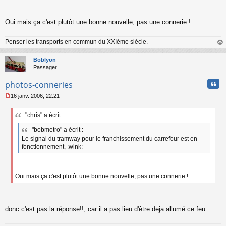
e
n
o
Oui mais ça c'est plutôt une bonne nouvelle, pas une connerie !
n
l
u
Penser les transports en commun du XXIème siècle.
au
t
Boblyon
Passager
Cita
photos-conneries
16 janv. 2006, 22:21
M
e
"chris" a écrit :
s
s
"bobmetro" a écrit :
a
Le signal du tramway pour le franchissement du carrefour est en
g
fonctionnement, :wink:
e
n
o
n
Oui mais ça c'est plutôt une bonne nouvelle, pas une connerie !
l
u
donc c'est pas la réponse!!, car il a pas lieu d'être deja allumé ce feu.