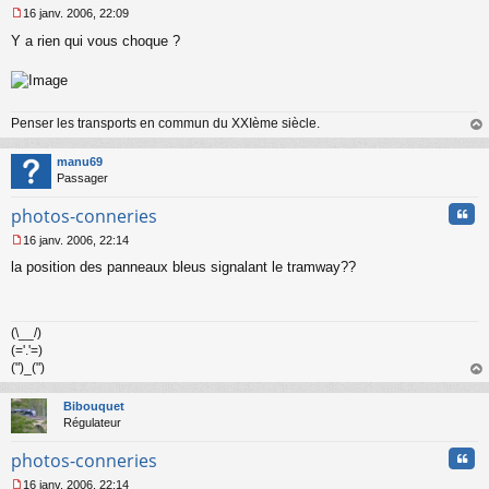
16 janv. 2006, 22:09
M
Y a rien qui vous choque ?
e
s
s
a
g
Penser les transports en commun du XXIème siècle.
e
n
au
o
t
manu69
n
Passager
l
u
Cita
photos-conneries
16 janv. 2006, 22:14
M
la position des panneaux bleus signalant le tramway??
e
s
s
a
(\__/)
g
(='.'=)
e
n
(")_(")
o
au
n
t
Bibouquet
l
Régulateur
u
Cita
photos-conneries
16 janv. 2006, 22:14