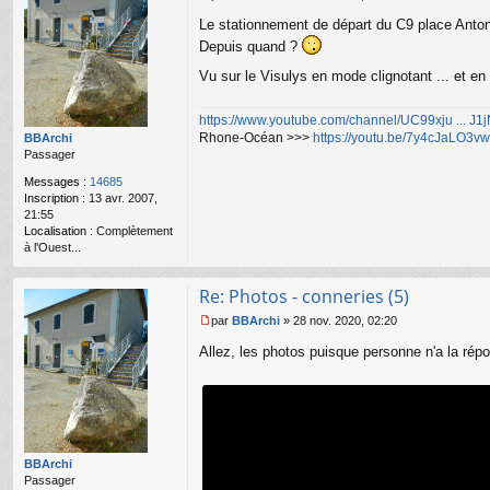
r
M
n
e
Le stationnement de départ du C9 place Antonin
a
s
Depuis quand ?
n
s
ar
a
Vu sur le Visulys en mode clignotant ... et e
g
e
https://www.youtube.com/channel/UC99xju ... J
n
Rhone-Océan >>>
https://youtu.be/7y4cJaLO3vw
o
BBArchi
n
Passager
l
Messages :
14685
u
Inscription :
13 avr. 2007,
21:55
Localisation :
Complètement
à l'Ouest...
Re: Photos - conneries (5)
par
BBArchi
»
28 nov. 2020, 02:20
M
e
Allez, les photos puisque personne n'a la rép
s
s
a
g
e
n
o
BBArchi
n
Passager