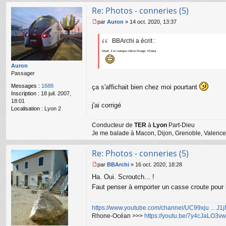
Re: Photos - conneries (5)
par
Auron
»
14 oct. 2020, 13:37
M
e
BBArchi a écrit :
s
s
Mouif, il te manque même l'image, M'sieur
a
g
Auron
e
Passager
n
Messages :
1688
ça s'affichait bien chez moi pourtant
o
Inscription :
18 juil. 2007,
n
18:01
l
j'ai corrigé
Localisation :
Lyon 2
u
Conducteur de
TER
à
Lyon
Part-Dieu
Je me balade à Macon, Dijon, Grenoble, Valence,
Re: Photos - conneries (5)
par
BBArchi
»
16 oct. 2020, 18:28
M
Ha. Oui. Scroutch... !
e
s
Faut penser à emporter un casse croute pour 
s
a
https://www.youtube.com/channel/UC99xju ... J
g
Rhone-Océan >>>
https://youtu.be/7y4cJaLO3vw
e
n