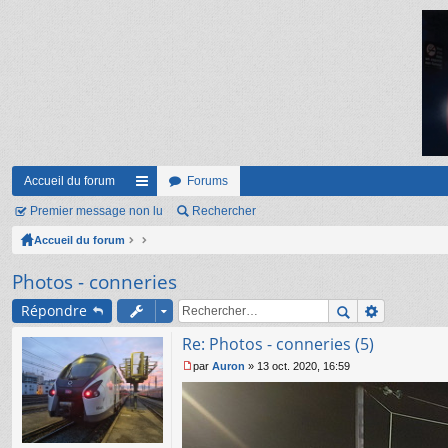
Accueil du forum
Forums
Premier message non lu
ac
Rechercher
Accueil du forum
co
ur
Photos - conneries
ci
Répondre
s
Re: Photos - conneries (5)
par
Auron
»
13 oct. 2020, 16:59
M
e
s
s
a