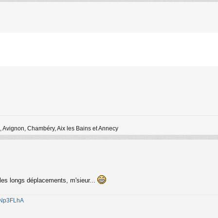
 Avignon, Chambéry, Aix les Bains et Annecy
les longs déplacements, m'sieur...
1jNp3FLhA