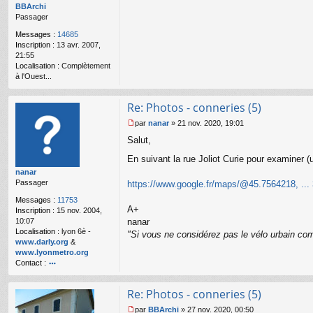
o
BBArchi
n
Passager
l
Messages :
14685
u
Inscription :
13 avr. 2007,
21:55
Localisation :
Complètement
à l'Ouest...
Re: Photos - conneries (5)
par
nanar
»
21 nov. 2020, 19:01
M
Salut,
e
s
En suivant la rue Joliot Curie pour examiner (une
s
nanar
a
Passager
g
https://www.google.fr/maps/@45.7564218, ...
e
Messages :
11753
n
A+
Inscription :
15 nov. 2004,
o
10:07
nanar
n
Localisation :
lyon 6è -
"Si vous ne considérez pas le vélo urbain com
l
www.darly.org
&
u
www.lyonmetro.org
Contact :
o
nt
Re: Photos - conneries (5)
ac
te
par
BBArchi
»
27 nov. 2020, 00:50