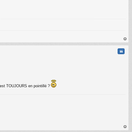
au
t
Citati
T6 est TOUJOURS en pointillé ?
au