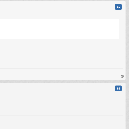
t
Citati
au
t
Citati