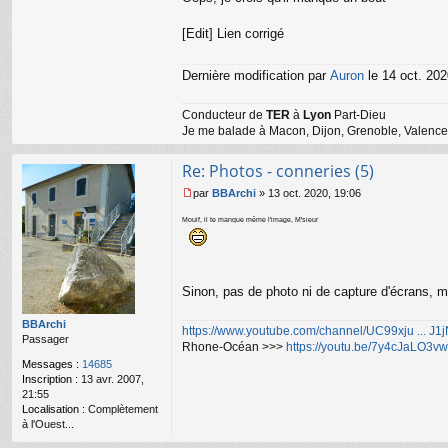
[Edit] Lien corrigé
Dernière modification par
Auron
le 14 oct. 202
Conducteur de
TER
à
Lyon
Part-Dieu
Je me balade à Macon, Dijon, Grenoble, Valence,
Re: Photos - conneries (5)
par
BBArchi
»
13 oct. 2020, 19:06
M
e
Mouif, il te manque même l'image, M'sieur
s
s
a
g
Sinon, pas de photo ni de capture d'écrans, 
e
n
o
BBArchi
https://www.youtube.com/channel/UC99xju ... J
n
Passager
Rhone-Océan >>>
https://youtu.be/7y4cJaLO3vw
l
Messages :
14685
u
Inscription :
13 avr. 2007,
21:55
Localisation :
Complètement
à l'Ouest...