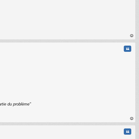
au
t
Citati
rtie du problème"
C
au
t
Citati