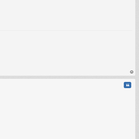
au
t
Citati