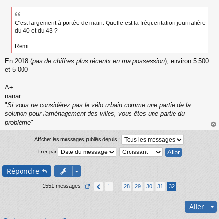
s
s
a
C'est largement à portée de main. Quelle est la fréquentation journalière
g
du 40 et du 43 ?
e
n
Rémi
o
n
En 2018 (
pas de chiffres plus récents en ma possession
), environ 5 500
l
et 5 000
u
A+
nanar
"
Si vous ne considérez pas le vélo urbain comme une partie de la
solution pour l'aménagement des villes, vous êtes une partie du
problème
"
au
t
Afficher les messages publiés depuis :
Trier par
Répondre
1551 messages
1
…
28
29
30
31
32
Aller