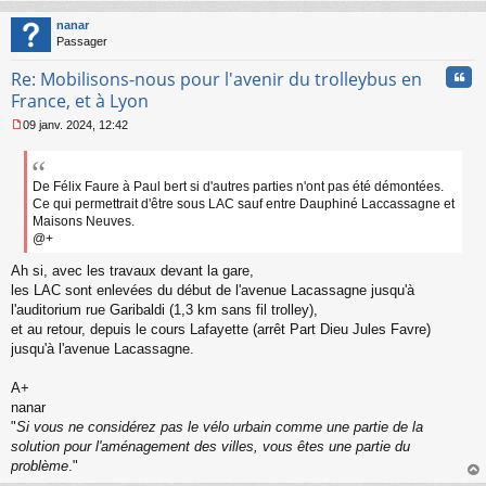
au
t
nanar
Passager
Cita
Re: Mobilisons-nous pour l'avenir du trolleybus en
France, et à Lyon
09 janv. 2024, 12:42
M
e
s
s
De Félix Faure à Paul bert si d'autres parties n'ont pas été démontées.
a
Ce qui permettrait d'être sous LAC sauf entre Dauphiné Laccassagne et
g
Maisons Neuves.
e
@+
n
o
Ah si, avec les travaux devant la gare,
n
les LAC sont enlevées du début de l'avenue Lacassagne jusqu'à
l
l'auditorium rue Garibaldi (1,3 km sans fil trolley),
u
et au retour, depuis le cours Lafayette (arrêt Part Dieu Jules Favre)
jusqu'à l'avenue Lacassagne.
A+
nanar
"
Si vous ne considérez pas le vélo urbain comme une partie de la
solution pour l'aménagement des villes, vous êtes une partie du
problème
."