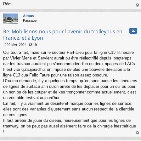
Rémi
au
t
Airbus
Passager
Cita
Re: Mobilisons-nous pour l'avenir du trolleybus en
France, et à Lyon
20 févr. 2024, 13:19
M
Oui tout à fait, mais sur le secteur Part-Dieu pour la ligne C13 l'itinéraire
e
s
par Vivier Merle et Servient aurait pu être réélectrifié depuis longtemps
s
car les travaux auraient pu s'accommoder d'un ou deux ripages de LACs.
a
Il est vrai qu'aujourd'hui on impose de plus une bouvelle déviation à la
g
ligne C13 cua Felix Faure pour une raison assez obscure.
e
D'où ma demande, il y a quelques temps, qu'on sanctuarise les itinéraires
n
o
de lignes de surface afin qu'on arrête de les déplacer pour un oui ou pour
n
un non ou de les couper et de kes tronçonner comme actuellement, c'est
l
un véritable festival aujourd'hui.
u
En fait, il y a vraiment un désintérêt marqué pour les lignes de surface,
elles sont des variables d'ajustement sans aucun respect de la clientèle
de ces lignes.
Il faut arrêter de jouer du ciseau, heureusement que pour les lignes de
tramway, on be peut pas aussi aisément faire de la chirurgie inesthétique
!
au