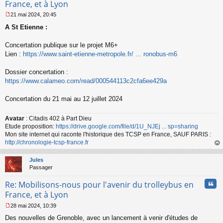
France, et à Lyon
21 mai 2024, 20:45
M
A St Etienne :
e
s
s
Concertation publique sur le projet M6+
a
Lien :
https://www.saint-etienne-metropole.fr/ ... ronobus-m6
g
e
Dossier concertation :
n
o
https://www.calameo.com/read/000544113c2cfa6ee429a
n
l
Concertation du 21 mai au 12 juillet 2024
u
Avatar
: Citadis 402 à Part Dieu
Etude proposition:
https://drive.google.com/file/d/1U_NJEj ... sp=sharing
Mon site internet qui raconte l'historique des TCSP en France, SAUF PARIS :
http://chronologie-tcsp-france.fr
au
t
Jules
Passager
Cita
Re: Mobilisons-nous pour l'avenir du trolleybus en
France, et à Lyon
28 mai 2024, 10:39
M
Des nouvelles de Grenoble, avec un lancement à venir d'études de
e