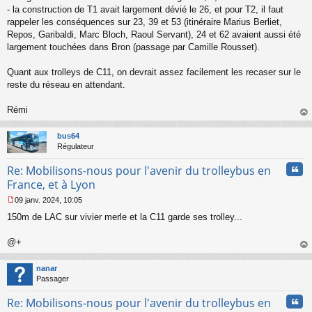
l
- la construction de T1 avait largement dévié le 26, et pour T2, il faut
u
rappeler les conséquences sur 23, 39 et 53 (itinéraire Marius Berliet,
Repos, Garibaldi, Marc Bloch, Raoul Servant), 24 et 62 avaient aussi été
largement touchées dans Bron (passage par Camille Rousset).
Quant aux trolleys de C11, on devrait assez facilement les recaser sur le
reste du réseau en attendant.
Rémi
au
t
bus64
Régulateur
Cita
Re: Mobilisons-nous pour l'avenir du trolleybus en
France, et à Lyon
09 janv. 2024, 10:05
M
150m de LAC sur vivier merle et la C11 garde ses trolley...
e
s
s
@+
a
au
g
t
nanar
e
Passager
n
o
Cita
Re: Mobilisons-nous pour l'avenir du trolleybus en
n
l