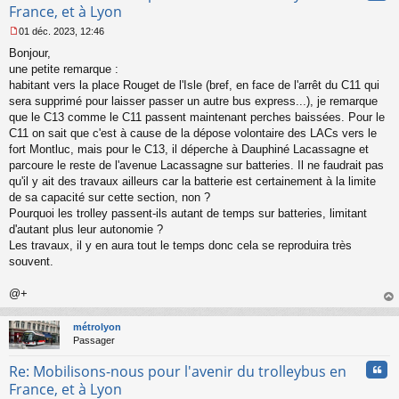
France, et à Lyon
01 déc. 2023, 12:46
M
Bonjour,
e
s
une petite remarque :
s
habitant vers la place Rouget de l'Isle (bref, en face de l'arrêt du C11 qui
a
sera supprimé pour laisser passer un autre bus express...), je remarque
g
que le C13 comme le C11 passent maintenant perches baissées. Pour le
e
C11 on sait que c'est à cause de la dépose volontaire des LACs vers le
n
o
fort Montluc, mais pour le C13, il déperche à Dauphiné Lacassagne et
n
parcoure le reste de l'avenue Lacassagne sur batteries. Il ne faudrait pas
l
qu'il y ait des travaux ailleurs car la batterie est certainement à la limite
u
de sa capacité sur cette section, non ?
Pourquoi les trolley passent-ils autant de temps sur batteries, limitant
d'autant plus leur autonomie ?
Les travaux, il y en aura tout le temps donc cela se reproduira très
souvent.
@+
au
t
métrolyon
Passager
Cita
Re: Mobilisons-nous pour l'avenir du trolleybus en
France, et à Lyon