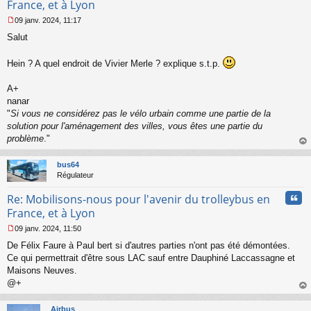
France, et à Lyon
u
09 janv. 2024, 11:17
M
Salut
e
s
s
Hein ? A quel endroit de Vivier Merle ? explique s.t.p.
a
g
A+
e
nanar
n
o
"
Si vous ne considérez pas le vélo urbain comme une partie de la
n
solution pour l'aménagement des villes, vous êtes une partie du
l
problème
."
u
au
t
bus64
Régulateur
Cita
Re: Mobilisons-nous pour l'avenir du trolleybus en
France, et à Lyon
09 janv. 2024, 11:50
M
De Félix Faure à Paul bert si d'autres parties n'ont pas été démontées.
e
s
Ce qui permettrait d'être sous LAC sauf entre Dauphiné Laccassagne et
s
Maisons Neuves.
a
@+
g
au
e
t
n
Airbus