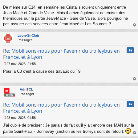
n
o
De même sur C14, en semaine les Cristalis roulent uniquement entre
n
Jean Macé et Gare de Vaise. Mais il arrive également de croiser des
l
thermiques sur la partie Jean-Macé - Gare de Vaise, alors pourquoi ne
u
pas assurer ces services entre Jean-Macé et Les Sources ?
au
t
Lyon-St-Clair
Passager
Cita
Re: Mobilisons-nous pour l'avenir du trolleybus en
France, et à Lyon
27 nov. 2023, 21:55
M
Pour la C3 c'est à cause des travaux du T9.
e
s
s
au
a
t
AdriTCL
g
Passager
e
n
Cita
Re: Mobilisons-nous pour l'avenir du trolleybus en
o
n
France, et à Lyon
l
28 nov. 2023, 01:56
u
M
J'ai oublié de préciser : Je parlais du fait qu'il y ait encore des MAN sur la
e
s
partie Saint-Paul - Bonnevay (section où les trolleys sont de retour).
s
au