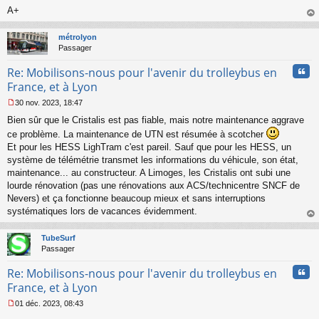
o
A+
n
au
l
t
métrolyon
u
Passager
Cita
Re: Mobilisons-nous pour l'avenir du trolleybus en
France, et à Lyon
30 nov. 2023, 18:47
M
Bien sûr que le Cristalis est pas fiable, mais notre maintenance aggrave
e
s
ce problème. La maintenance de UTN est résumée à scotcher
s
Et pour les HESS LighTram c'est pareil. Sauf que pour les HESS, un
a
système de télémétrie transmet les informations du véhicule, son état,
g
maintenance... au constructeur. A Limoges, les Cristalis ont subi une
e
lourde rénovation (pas une rénovations aux ACS/technicentre SNCF de
n
o
Nevers) et ça fonctionne beaucoup mieux et sans interruptions
n
systématiques lors de vacances évidemment.
l
au
u
t
TubeSurf
Passager
Cita
Re: Mobilisons-nous pour l'avenir du trolleybus en
France, et à Lyon
01 déc. 2023, 08:43
M