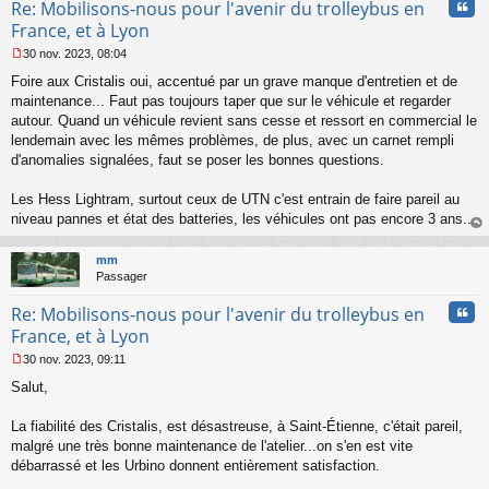
Cita
Re: Mobilisons-nous pour l'avenir du trolleybus en
u
France, et à Lyon
30 nov. 2023, 08:04
M
Foire aux Cristalis oui, accentué par un grave manque d'entretien et de
e
s
maintenance... Faut pas toujours taper que sur le véhicule et regarder
s
autour. Quand un véhicule revient sans cesse et ressort en commercial le
a
lendemain avec les mêmes problèmes, de plus, avec un carnet rempli
g
d'anomalies signalées, faut se poser les bonnes questions.
e
n
o
Les Hess Lightram, surtout ceux de UTN c'est entrain de faire pareil au
n
niveau pannes et état des batteries, les véhicules ont pas encore 3 ans...
l
au
u
t
mm
Passager
Cita
Re: Mobilisons-nous pour l'avenir du trolleybus en
France, et à Lyon
30 nov. 2023, 09:11
M
Salut,
e
s
s
La fiabilité des Cristalis, est désastreuse, à Saint-Étienne, c'était pareil,
a
malgré une très bonne maintenance de l'atelier...on s'en est vite
g
débarrassé et les Urbino donnent entièrement satisfaction.
e
n