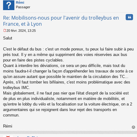
t
Rémi
Passager
Cita
Re: Mobilisons-nous pour l'avenir du trolleybus en
France, et à Lyon
20 févr. 2024, 13:25
M
Salut
e
s
s
C'est le défaut du bus : c'est un mode poreux, tu peux lui faire subir à peu
a
près tout. Il y en a même qui suppriment des voies réservées aux bus
g
pour en faire des pistes cyclables.
e
Quant à interdire les déviations, ce sera un peu difficile, mais tout du
n
o
moins faudra-t-il changer la façon d'appréhender les travaux de sorte à ce
n
qu'on assure autant que possible le maintien de la circulation des TC...
l
Après, s'il faut tomber les bifilaires, c'est moins problématique avec des
u
trolleybus IMC.
Mais globalement, il ne faut pas nier que l'état d'esprit de la société est
de plus en plus individualiste, notamment en matière de mobilités, et
qu'entre le lobby du vélo et la focalisation sur la voiture électrique, on a 2
argumentaires qui se rejoignent dans leur rejet des transports en
commun.
Rémi
au
t