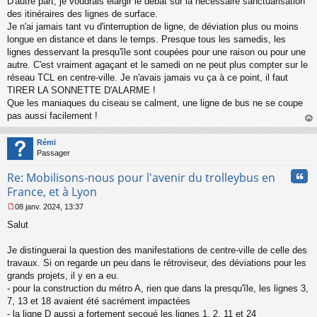
D'autre part, je voudrais élargir le débat sur la nécessaire sanctuarisation
des itinéraires des lignes de surface.
Je n'ai jamais tant vu d'interruption de ligne, de déviation plus ou moins
longue en distance et dans le temps. Presque tous les samedis, les
lignes desservant la presqu'île sont coupées pour une raison ou pour une
autre. C'est vraiment agaçant et le samedi on ne peut plus compter sur le
réseau TCL en centre-ville. Je n'avais jamais vu ça à ce point, il faut
TIRER LA SONNETTE D'ALARME !
Que les maniaques du ciseau se calment, une ligne de bus ne se coupe
pas aussi facilement !
au
t
Rémi
Passager
Cita
Re: Mobilisons-nous pour l'avenir du trolleybus en
France, et à Lyon
08 janv. 2024, 13:37
M
Salut
e
s
s
Je distinguerai la question des manifestations de centre-ville de celle des
a
travaux. Si on regarde un peu dans le rétroviseur, des déviations pour les
g
grands projets, il y en a eu.
e
- pour la construction du métro A, rien que dans la presqu'île, les lignes 3,
n
o
7, 13 et 18 avaient été sacrément impactées
n
- la ligne D aussi a fortement secoué les lignes 1, 2, 11 et 24