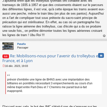
J'ajouterai enfin que les trolleybus lyonnais ont cohabité avec les
tramways de 1935 à 1957 et que des croisements étaient sur le parcours
des différentes lignes, il est vrai, qu'à cette époque les trams avaient eux-
aussi une perche, même le train bleu (en plus de ses pantos). Aujourd'hui
on a l'art de compliquer tout sous prétexte du sacro-saint principe de
précaution qui est stérilisateur. En effet, au cas où un pantographe fou
ratisse la ligne aérienne des trolleybus, cas d'école qui a du se produire
une seule fois,, on préfère démonter toutes les lignes aériennes croisant
les lignes de tram ! Ubu Roi !!!
au
t
Patafix
Passager
Cita
Re: Mobilisons-nous pour l'avenir du trolleybus en
France, et à Lyon
16 déc. 2023, 19:03
M
e
s
s
prévoir d'emblée une ligne de BHNS avec une implantation des
a
bifilaires en pointillés nécessitant 3 emperchements au cours d'un
g
même trajet entre Part-Dieu et 7 Chemins me parait tout-à-fait
e
inapproprié.
n
o
n
l
D'accord avec cela, le but des IMC n'était-il pas de s'appuyer sur les