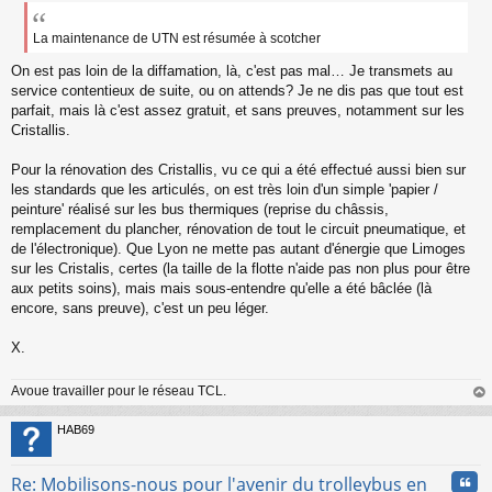
e
s
s
La maintenance de UTN est résumée à scotcher
a
On est pas loin de la diffamation, là, c'est pas mal… Je transmets au
g
e
service contentieux de suite, ou on attends? Je ne dis pas que tout est
n
parfait, mais là c'est assez gratuit, et sans preuves, notamment sur les
o
Cristallis.
n
l
Pour la rénovation des Cristallis, vu ce qui a été effectué aussi bien sur
u
les standards que les articulés, on est très loin d'un simple 'papier /
peinture' réalisé sur les bus thermiques (reprise du châssis,
remplacement du plancher, rénovation de tout le circuit pneumatique, et
de l'électronique). Que Lyon ne mette pas autant d'énergie que Limoges
sur les Cristalis, certes (la taille de la flotte n'aide pas non plus pour être
aux petits soins), mais mais sous-entendre qu'elle a été bâclée (là
encore, sans preuve), c'est un peu léger.
X.
Avoue travailler pour le réseau TCL.
au
t
HAB69
Cita
Re: Mobilisons-nous pour l'avenir du trolleybus en