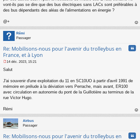
vont-ils pas se dire que des bus électriques sans LACs sont préférables à
des bus dépendants des aléas de l'alimentations en énergie ?
@+
au
t
Rémi
Passager
Cita
Re: Mobilisons-nous pour l'avenir du trolleybus en
France, et à Lyon
14 déc. 2023, 15:21
M
Salut
e
s
s
J'ai souvenir d'une exploitation du 11 en SC10UO à partir d'avril 1991 de
a
mémoire en prélude à la déviation vers Perrache, mais avant, ER100
g
avec circulation en autonomie du pont de la Guillotière au terminus de la
e
rue Victor Hugo.
n
o
n
Rémi
l
au
u
t
Airbus
Passager
Cita
Re: Mobilisons-nous pour l'avenir du trolleybus en