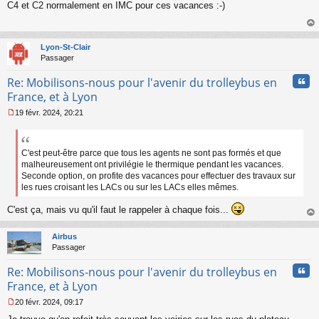
C4 et C2 normalement en IMC pour ces vacances :-)
e
s
s
au
a
t
Lyon-St-Clair
g
Passager
e
n
Cita
Re: Mobilisons-nous pour l'avenir du trolleybus en
o
n
France, et à Lyon
l
19 févr. 2024, 20:21
u
M
e
s
s
C'est peut-être parce que tous les agents ne sont pas formés et que
a
malheureusement ont privilégie le thermique pendant les vacances.
g
Seconde option, on profite des vacances pour effectuer des travaux sur
e
les rues croisant les LACs ou sur les LACs elles mêmes.
n
o
C'est ça, mais vu qu'il faut le rappeler à chaque fois...
n
au
l
t
Airbus
u
Passager
Cita
Re: Mobilisons-nous pour l'avenir du trolleybus en
France, et à Lyon
20 févr. 2024, 09:17
M