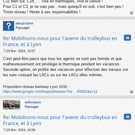
C11 bien sûr, C18, ... Tout en thermiques, vive le Diesel !
a
Pour C1 et C3, je ne sais pas , mais quoiqu'il en soit, c'est bien peu !
g
Triste réseau ! Honte à ses responsabilités !
e
au
n
t
o
alecjcclyon
n
Passager
l
u
Cita
Re: Mobilisons-nous pour l'avenir du trolleybus en
France, et à Lyon
19 févr. 2024, 13:07
M
C'est peut-être parce que tous les agents ne sont pas formés et que
e
s
malheureusement ont privilégie le thermique pendant les vacances.
s
Seconde option, on profite des vacances pour effectuer des travaux sur
a
les rues croisant les LACs ou sur les LACs elles mêmes.
g
e
n
Proposition réseau tramway Lyon 2030 :
o
https://www.google.com/maps/d/viewer?mi ... 00005&z=11
n
au
l
t
métrolyon
u
Passager
Cita
Re: Mobilisons-nous pour l'avenir du trolleybus en
France, et à Lyon
19 févr. 2024, 19:59
M