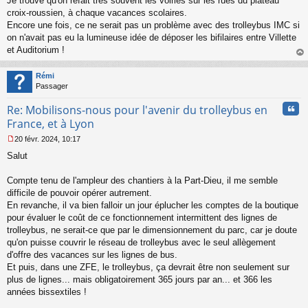
Je trouve qu'on refait très souvent les voiries sur les rues du plateau
e
s
croix-roussien, à chaque vacances scolaires.
s
Encore une fois, ce ne serait pas un problème avec des trolleybus IMC si
a
on n'avait pas eu la lumineuse idée de déposer les bifilaires entre Villette
g
et Auditorium !
e
au
n
t
o
Rémi
n
Passager
l
u
Cita
Re: Mobilisons-nous pour l'avenir du trolleybus en
France, et à Lyon
20 févr. 2024, 10:17
M
Salut
e
s
s
Compte tenu de l'ampleur des chantiers à la Part-Dieu, il me semble
a
difficile de pouvoir opérer autrement.
g
En revanche, il va bien falloir un jour éplucher les comptes de la boutique
e
pour évaluer le coût de ce fonctionnement intermittent des lignes de
n
o
trolleybus, ne serait-ce que par le dimensionnement du parc, car je doute
n
qu'on puisse couvrir le réseau de trolleybus avec le seul allègement
l
d'offre des vacances sur les lignes de bus.
u
Et puis, dans une ZFE, le trolleybus, ça devrait être non seulement sur
plus de lignes... mais obligatoirement 365 jours par an... et 366 les
années bissextiles !