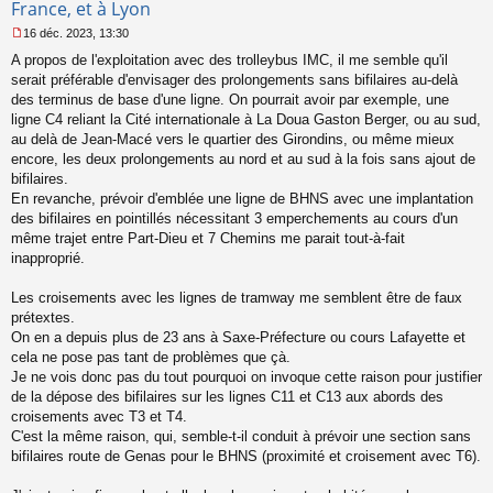
France, et à Lyon
16 déc. 2023, 13:30
M
A propos de l'exploitation avec des trolleybus IMC, il me semble qu'il
e
s
serait préférable d'envisager des prolongements sans bifilaires au-delà
s
des terminus de base d'une ligne. On pourrait avoir par exemple, une
a
ligne C4 reliant la Cité internationale à La Doua Gaston Berger, ou au sud,
g
au delà de Jean-Macé vers le quartier des Girondins, ou même mieux
e
encore, les deux prolongements au nord et au sud à la fois sans ajout de
n
o
bifilaires.
n
En revanche, prévoir d'emblée une ligne de BHNS avec une implantation
l
des bifilaires en pointillés nécessitant 3 emperchements au cours d'un
u
même trajet entre Part-Dieu et 7 Chemins me parait tout-à-fait
inapproprié.
Les croisements avec les lignes de tramway me semblent être de faux
prétextes.
On en a depuis plus de 23 ans à Saxe-Préfecture ou cours Lafayette et
cela ne pose pas tant de problèmes que çà.
Je ne vois donc pas du tout pourquoi on invoque cette raison pour justifier
de la dépose des bifilaires sur les lignes C11 et C13 aux abords des
croisements avec T3 et T4.
C'est la même raison, qui, semble-t-il conduit à prévoir une section sans
bifilaires route de Genas pour le BHNS (proximité et croisement avec T6).