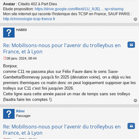
Avatar
: Citadis 402 à Part Dieu
g
Etude proposition:
https://drive.google.com/file/d/1U_NJEj ... sp=sharing
e
n
Mon site internet qui raconte l'historique des TCSP en France, SAUF PARIS :
o
http://chronologie-tcsp-france.fr
n
au
l
t
HAB69
u
Cita
Re: Mobilisons-nous pour l'avenir du trolleybus en
France, et à Lyon
08 janv. 2024, 08:44
M
Bonjour,
e
s
comme C11 ne passera plus sur Félix Faure dans le sens Saxe-
s
Gambetta/Bonnevay jusqu'à fin 2025 (déviation voirie), on a déjà vu les
a
premiers thermiques ce matin donc on peut logiquement supposer que les
g
trolleys sur C11 c'est fini jusqu'en 2026.
e
Cette ligne aura cette année passé un max de temps sans ses trolleys
n
o
(faudra faire les comptes !).
n
au
l
t
Rémi
u
Passager
Cita
Re: Mobilisons-nous pour l'avenir du trolleybus en
France, et à Lyon