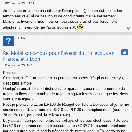
02 déc. 2023, 09:11
M
Je ne veux en aucun cas diffamer l'entreprise :-), je constate juste les
e
s
remontées que j'ai de beaucoup de conducteurs malheureusement.
s
Mais effectivement mes mots ont été assez crus et pas forcement
a
adaptés ici, merci de me l'avoir souligné X.
g
au
e
t
n
HAB69
o
n
l
Cita
Re: Mobilisons-nous pour l'avenir du trolleybus en
u
France, et à Lyon
14 déc. 2023, 15:13
M
Bonjour,
e
s
C'est bon, le C11 ne passe plus perches baissées. Y'a plus de trolleys,
s
c'est plus simple.
a
Quelqu'un aurait-il les statistiques/comparatifs concernant le nombre de
g
trajets trolleys et le nombre de trajets biogaz/diesels depuis que les Hess
e
sont sur la ligne ?
n
o
Petit je prenais le 11 en ER100 de Rouget de l'Isle à Bellecour et je ne me
n
souviens pas d'avoir pris des SC10 ou PR100 en remplacement (sauf le
l
28 qui faisait, pour moi, le même trajet).
u
Et y aurait-il compétition entre les trolleys et les bus électriques ? Je vois
les C16 en permanence en électrique et les C13/C11 souvent remplacés
par des autres bus. A part la nécessité de mettre des LACs, certains ne