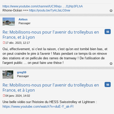
https://www.youtube.com/channel/UC99xju ... J1jNp3FLhA
Rhone-Océan >>>
https://youtu.be/7y4cJaLO3vw
au
t
Airbus
Passager
Cita
Re: Mobilisons-nous pour l'avenir du trolleybus en
France, et à Lyon
17 déc. 2023, 12:17
M
Oui, effectivement, si c'est la raison, c'est qu'on est tombé bien bas, et
e
s
on peut craindre le pire à l'avenir ! Mais pendant ce temps-là on rénove
s
des stations et on pellicule des rames de tramway ! De l'utilisation de
a
l'argent public ... on peut faire une thèse !
g
au
e
t
n
greg59
o
Passager
n
Cita
l
Re: Mobilisons-nous pour l'avenir du trolleybus en
u
France, et à Lyon
04 janv. 2024, 14:02
M
Une belle vidéo sur l'histoire du HESS Swisstrolley et Lightram :
e
s
https://www.youtube.com/watch?v=duE-Y_ak-FI
s
a