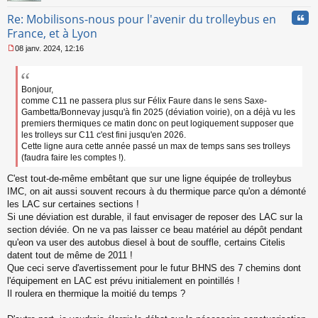
Cita
Re: Mobilisons-nous pour l'avenir du trolleybus en
France, et à Lyon
08 janv. 2024, 12:16
M
e
s
s
Bonjour,
a
comme C11 ne passera plus sur Félix Faure dans le sens Saxe-
g
Gambetta/Bonnevay jusqu'à fin 2025 (déviation voirie), on a déjà vu les
e
premiers thermiques ce matin donc on peut logiquement supposer que
n
les trolleys sur C11 c'est fini jusqu'en 2026.
o
Cette ligne aura cette année passé un max de temps sans ses trolleys
n
(faudra faire les comptes !).
l
u
C'est tout-de-même embêtant que sur une ligne équipée de trolleybus
IMC, on ait aussi souvent recours à du thermique parce qu'on a démonté
les LAC sur certaines sections !
Si une déviation est durable, il faut envisager de reposer des LAC sur la
section déviée. On ne va pas laisser ce beau matériel au dépôt pendant
qu'eon va user des autobus diesel à bout de souffle, certains Citelis
datent tout de même de 2011 !
Que ceci serve d'avertissement pour le futur BHNS des 7 chemins dont
l'équipement en LAC est prévu initialement en pointillés !
Il roulera en thermique la moitié du temps ?