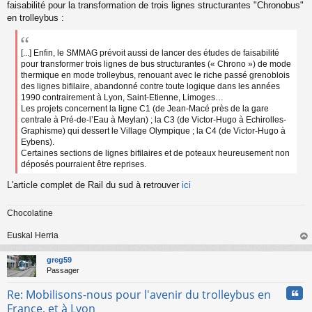
s
faisabilité pour la transformation de trois lignes structurantes "Chronobus"
s
en trolleybus :
a
g
e
[...] Enfin, le SMMAG prévoit aussi de lancer des études de faisabilité
n
pour transformer trois lignes de bus structurantes (« Chrono ») de mode
o
thermique en mode trolleybus, renouant avec le riche passé grenoblois
n
des lignes bifilaire, abandonné contre toute logique dans les années
l
1990 contrairement à Lyon, Saint-Etienne, Limoges…
u
Les projets concernent la ligne C1 (de Jean-Macé près de la gare
centrale à Pré-de-l’Eau à Meylan) ; la C3 (de Victor-Hugo à Echirolles-
Graphisme) qui dessert le Village Olympique ; la C4 (de Victor-Hugo à
Eybens).
Certaines sections de lignes bifilaires et de poteaux heureusement non
déposés pourraient être reprises.
L'article complet de Rail du sud à retrouver
ici
Chocolatine
Euskal Herria
au
t
greg59
Passager
Cita
Re: Mobilisons-nous pour l'avenir du trolleybus en
France, et à Lyon