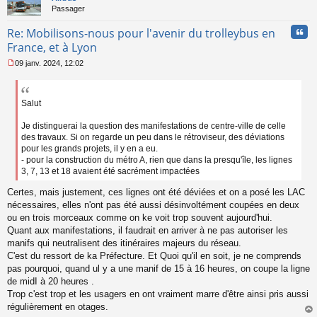
o
Passager
n
Cita
l
Re: Mobilisons-nous pour l'avenir du trolleybus en
u
France, et à Lyon
09 janv. 2024, 12:02
M
e
s
s
Salut
a
g
Je distinguerai la question des manifestations de centre-ville de celle
e
des travaux. Si on regarde un peu dans le rétroviseur, des déviations
n
pour les grands projets, il y en a eu.
o
- pour la construction du métro A, rien que dans la presqu'île, les lignes
n
3, 7, 13 et 18 avaient été sacrément impactées
l
u
Certes, mais justement, ces lignes ont été déviées et on a posé les LAC
nécessaires, elles n'ont pas été aussi désinvoltément coupées en deux
ou en trois morceaux comme on ke voit trop souvent aujourd'hui.
Quant aux manifestations, il faudrait en arriver à ne pas autoriser les
manifs qui neutralisent des itinéraires majeurs du réseau.
C'est du ressort de ka Préfecture. Et Quoi qu'il en soit, je ne comprends
pas pourquoi, quand ul y a une manif de 15 à 16 heures, on coupe la ligne
de midI à 20 heures .
Trop c'est trop et les usagers en ont vraiment marre d'être ainsi pris aussi
régulièrement en otages.