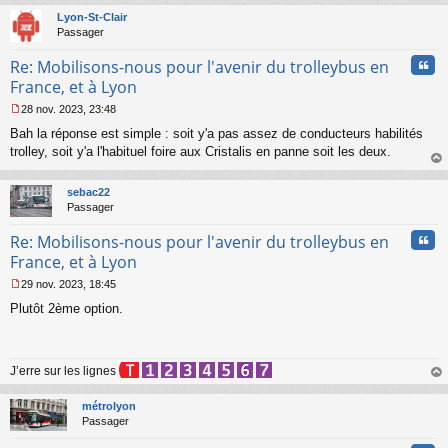
a
t
Lyon-St-Clair
g
Passager
e
n
Cita
Re: Mobilisons-nous pour l'avenir du trolleybus en
o
n
France, et à Lyon
l
28 nov. 2023, 23:48
u
M
Bah la réponse est simple : soit y'a pas assez de conducteurs habilités
e
s
trolley, soit y'a l'habituel foire aux Cristalis en panne soit les deux.
s
au
a
t
sebac22
g
Passager
e
n
Cita
Re: Mobilisons-nous pour l'avenir du trolleybus en
o
n
France, et à Lyon
l
29 nov. 2023, 18:45
u
M
Plutôt 2ème option.
e
s
s
a
J’erre sur les lignes
g
e
au
n
t
métrolyon
o
Passager
n
l