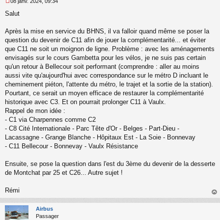
08 janv. 2024, 09:34
M
Salut
e
s
s
Après la mise en service du BHNS, il va falloir quand même se poser la
a
question du devenir de C11 afin de jouer la complémentarité... et éviter
g
que C11 ne soit un moignon de ligne. Problème : avec les aménagements
e
envisagés sur le cours Gambetta pour les vélos, je ne suis pas certain
n
o
qu'un retour à Bellecour soit performant (comprendre : aller au moins
n
aussi vite qu'aujourd'hui avec correspondance sur le métro D incluant le
l
cheminement piéton, l'attente du métro, le trajet et la sortie de la station).
u
Pourtant, ce serait un moyen efficace de restaurer la complémentarité
historique avec C3. Et on pourrait prolonger C11 à Vaulx.
Rappel de mon idée :
- C1 via Charpennes comme C2
- C8 Cité Internationale - Parc Tête d'Or - Belges - Part-Dieu -
Lacassagne - Grange Blanche - Hôpitaux Est - La Soie - Bonnevay
- C11 Bellecour - Bonnevay - Vaulx Résistance
Ensuite, se pose la question dans l'est du 3ème du devenir de la desserte
de Montchat par 25 et C26... Autre sujet !
Rémi
au
t
Airbus
Passager