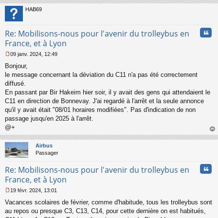
au
t
HAB69
Cita
Re: Mobilisons-nous pour l'avenir du trolleybus en
France, et à Lyon
09 janv. 2024, 12:49
M
Bonjour,
e
s
le message concernant la déviation du C11 n'a pas été correctement
s
diffusé.
a
En passant par Bir Hakeim hier soir, il y avait des gens qui attendaient le
g
C11 en direction de Bonnevay. J'ai regardé à l'arrêt et la seule annonce
e
qu'il y avait était "08/01 horaires modifiées". Pas d'indication de non
n
o
passage jusqu'en 2025 à l'arrêt.
n
@+
l
au
u
t
Airbus
Passager
Cita
Re: Mobilisons-nous pour l'avenir du trolleybus en
France, et à Lyon
19 févr. 2024, 13:01
M
Vacances scolaires de février, comme d'habitude, tous les trolleybus sont
e
s
au repos ou presque C3, C13, C14, pour cette dernière on est habitués,
s