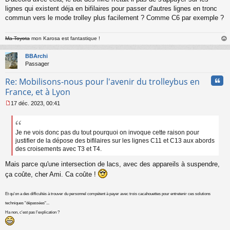
u
lignes qui existent déja en bifilaires pour passer d'autres lignes en tronc
commun vers le mode trolley plus facilement ? Comme C6 par exemple ?
Ma Toyota
mon Karosa est fantastique !
au
t
BBArchi
Passager
Cita
Re: Mobilisons-nous pour l'avenir du trolleybus en
France, et à Lyon
17 déc. 2023, 00:41
M
e
s
s
Je ne vois donc pas du tout pourquoi on invoque cette raison pour
a
justifier de la dépose des bifilaires sur les lignes C11 et C13 aux abords
g
des croisements avec T3 et T4.
e
n
Mais parce qu'une intersection de lacs, avec des appareils à suspendre,
o
ça coûte, cher Ami. Ca coûte !
n
l
u
Et qu'on a des difficultés à trouver du personnel compétent à payer avec trois cacahouettes pour entretenir ces solutions
techniques "dépassées"...
Ha non, c'est pas l'explication ?