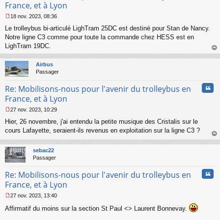
France, et à Lyon
18 nov. 2023, 08:36
M
Le trolleybus bi-articulé LighTram 25DC est destiné pour Stan de Nancy.
e
s
Notre ligne C3 comme pour toute la commande chez HESS est en
s
LighTram 19DC.
a
au
g
t
Airbus
e
Passager
n
o
Cita
Re: Mobilisons-nous pour l'avenir du trolleybus en
n
l
France, et à Lyon
u
27 nov. 2023, 10:29
M
Hier, 26 novembre, j'ai entendu la petite musique des Cristalis sur le
e
s
cours Lafayette, seraient-ils revenus en exploitation sur la ligne C3 ?
s
au
a
t
sebac22
g
Passager
e
n
Cita
Re: Mobilisons-nous pour l'avenir du trolleybus en
o
n
France, et à Lyon
l
27 nov. 2023, 13:40
u
M
Affirmatif du moins sur la section St Paul <> Laurent Bonnevay.
e
s