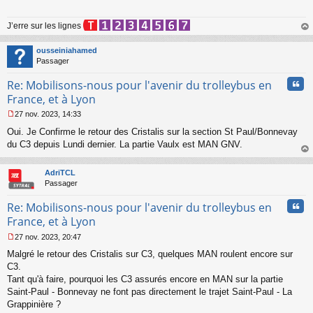
s
a
J’erre sur les lignes
g
e
au
n
t
ousseiniahamed
o
Passager
n
l
Cita
Re: Mobilisons-nous pour l'avenir du trolleybus en
u
France, et à Lyon
27 nov. 2023, 14:33
M
Oui. Je Confirme le retour des Cristalis sur la section St Paul/Bonnevay
e
s
du C3 depuis Lundi dernier. La partie Vaulx est MAN GNV.
s
au
a
t
AdriTCL
g
Passager
e
n
Cita
Re: Mobilisons-nous pour l'avenir du trolleybus en
o
n
France, et à Lyon
l
27 nov. 2023, 20:47
u
M
Malgré le retour des Cristalis sur C3, quelques MAN roulent encore sur
e
s
C3.
s
Tant qu'à faire, pourquoi les C3 assurés encore en MAN sur la partie
a
Saint-Paul - Bonnevay ne font pas directement le trajet Saint-Paul - La
g
Grappinière ?
e