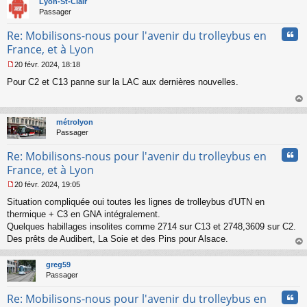
Lyon-St-Clair
Passager
Cita
Re: Mobilisons-nous pour l'avenir du trolleybus en
France, et à Lyon
20 févr. 2024, 18:18
M
Pour C2 et C13 panne sur la LAC aux dernières nouvelles.
e
s
s
au
a
t
métrolyon
g
Passager
e
n
Cita
Re: Mobilisons-nous pour l'avenir du trolleybus en
o
n
France, et à Lyon
l
20 févr. 2024, 19:05
u
M
Situation compliquée oui toutes les lignes de trolleybus d'UTN en
e
s
thermique + C3 en GNA intégralement.
s
Quelques habillages insolites comme 2714 sur C13 et 2748,3609 sur C2.
a
Des prêts de Audibert, La Soie et des Pins pour Alsace.
g
au
e
t
n
greg59
o
Passager
n
Cita
l
Re: Mobilisons-nous pour l'avenir du trolleybus en
u