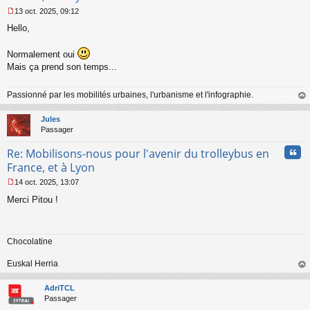
13 oct. 2025, 09:12
M
Hello,
e
s
s
Normalement oui
a
Mais ça prend son temps...
g
e
n
Passionné par les mobilités urbaines, l'urbanisme et l'infographie.
o
au
n
t
Jules
l
Passager
u
Cita
Re: Mobilisons-nous pour l'avenir du trolleybus en
France, et à Lyon
14 oct. 2025, 13:07
M
Merci Pitou !
e
s
s
a
Chocolatine
g
e
n
Euskal Herria
o
au
n
t
AdriTCL
l
Passager
u