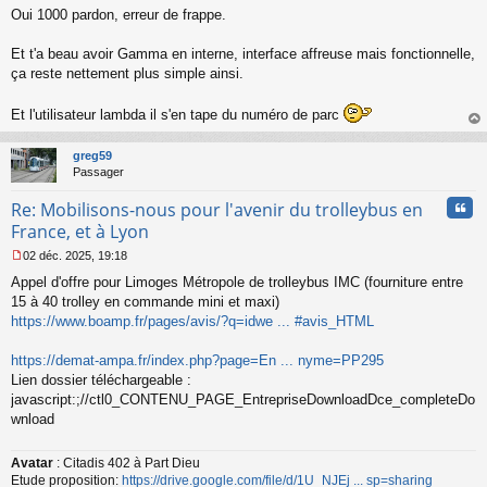
M
Oui 1000 pardon, erreur de frappe.
e
s
s
Et t'a beau avoir Gamma en interne, interface affreuse mais fonctionnelle,
a
ça reste nettement plus simple ainsi.
g
e
Et l'utilisateur lambda il s'en tape du numéro de parc
n
o
au
n
t
greg59
l
Passager
u
Cita
Re: Mobilisons-nous pour l'avenir du trolleybus en
France, et à Lyon
02 déc. 2025, 19:18
M
Appel d'offre pour Limoges Métropole de trolleybus IMC (fourniture entre
e
s
15 à 40 trolley en commande mini et maxi)
s
https://www.boamp.fr/pages/avis/?q=idwe ... #avis_HTML
a
g
https://demat-ampa.fr/index.php?page=En ... nyme=PP295
e
Lien dossier téléchargeable :
n
o
javascript:;//ctl0_CONTENU_PAGE_EntrepriseDownloadDce_completeDo
n
wnload
l
u
Avatar
: Citadis 402 à Part Dieu
Etude proposition:
https://drive.google.com/file/d/1U_NJEj ... sp=sharing