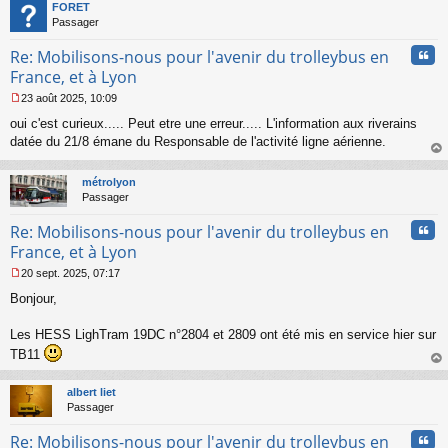
t
n
FORET
o
Passager
n
Cita
l
Re: Mobilisons-nous pour l'avenir du trolleybus en
u
France, et à Lyon
23 août 2025, 10:09
M
oui c'est curieux..... Peut etre une erreur..... L'information aux riverains
e
s
datée du 21/8 émane du Responsable de l'activité ligne aérienne.
s
au
a
t
métrolyon
g
Passager
e
n
Cita
Re: Mobilisons-nous pour l'avenir du trolleybus en
o
n
France, et à Lyon
l
20 sept. 2025, 07:17
u
M
Bonjour,
e
s
s
Les HESS LighTram 19DC n°2804 et 2809 ont été mis en service hier sur
a
TB11
g
au
e
t
n
albert liet
o
Passager
n
l
Cita
Re: Mobilisons-nous pour l'avenir du trolleybus en