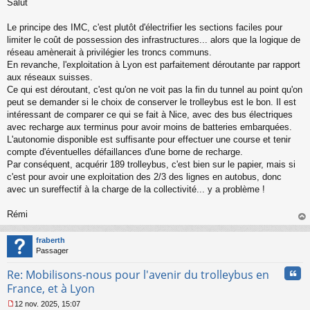
Salut
e
s
s
Le principe des IMC, c'est plutôt d'électrifier les sections faciles pour
a
limiter le coût de possession des infrastructures... alors que la logique de
g
réseau amènerait à privilégier les troncs communs.
e
En revanche, l'exploitation à Lyon est parfaitement déroutante par rapport
n
o
aux réseaux suisses.
n
Ce qui est déroutant, c'est qu'on ne voit pas la fin du tunnel au point qu'on
l
peut se demander si le choix de conserver le trolleybus est le bon. Il est
u
intéressant de comparer ce qui se fait à Nice, avec des bus électriques
avec recharge aux terminus pour avoir moins de batteries embarquées.
L'autonomie disponible est suffisante pour effectuer une course et tenir
compte d'éventuelles défaillances d'une borne de recharge.
Par conséquent, acquérir 189 trolleybus, c'est bien sur le papier, mais si
c'est pour avoir une exploitation des 2/3 des lignes en autobus, donc
avec un sureffectif à la charge de la collectivité... y a problème !
Rémi
au
t
fraberth
Passager
Cita
Re: Mobilisons-nous pour l'avenir du trolleybus en
France, et à Lyon
12 nov. 2025, 15:07