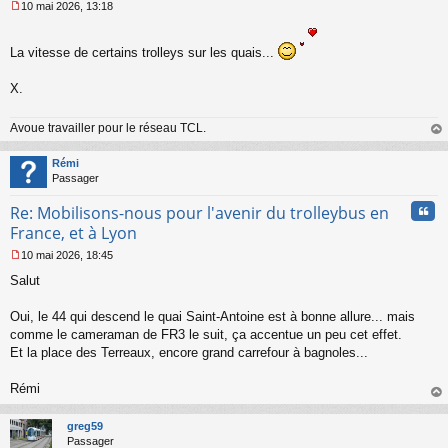
10 mai 2026, 13:18
M
e
s
La vitesse de certains trolleys sur les quais...
s
a
X.
g
e
n
Avoue travailler pour le réseau TCL.
o
au
n
t
Rémi
l
Passager
u
Cita
Re: Mobilisons-nous pour l'avenir du trolleybus en
France, et à Lyon
10 mai 2026, 18:45
M
Salut
e
s
s
Oui, le 44 qui descend le quai Saint-Antoine est à bonne allure... mais
a
comme le cameraman de FR3 le suit, ça accentue un peu cet effet.
g
Et la place des Terreaux, encore grand carrefour à bagnoles...
e
n
o
Rémi
n
au
l
t
greg59
u
Passager