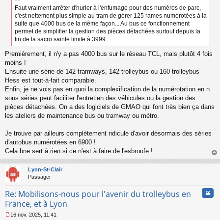
s
Faut vraiment arrêter d'hurler à l'enfumage pour des numéros de parc,
a
c'est nettement plus simple au tram de gérer 125 rames numérotées à la
g
suite que 4000 bus de la même façon... Au bus ce fonctionnement
e
permet de simplifier la gestion des pièces détachées surtout depuis la
n
fin de la sacro sainte limite à 3999...
o
n
Premièrement, il n'y a pas 4000 bus sur le réseau TCL, mais plutôt 4 fois
l
moins !
u
Ensuite une série de 142 tramways, 142 trolleybus ou 160 trolleybus
Hess est tout-à-fait comparable.
Enfin, je ne vois pas en quoi la complexification de la numérotation en n
sous séries peut faciliter l'entretien des véhicules ou la gestion des
pièces détachées. On a des logiciels de GMAO qui font très bien ça dans
les ateliers de maintenance bus ou tramway ou métro.
Je trouve par ailleurs complètement ridicule d'avoir désormais des séries
d'autobus numérotées en 6900 !
Cela bne sert à rien si ce n'est à faire de l'esbroufe !
au
t
Lyon-St-Clair
Passager
Cita
Re: Mobilisons-nous pour l'avenir du trolleybus en
France, et à Lyon
16 nov. 2025, 11:41