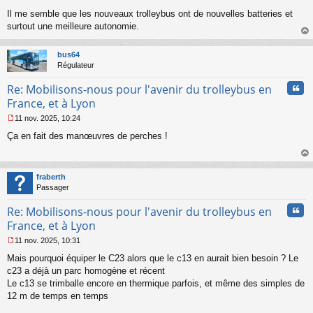
M
Il me semble que les nouveaux trolleybus ont de nouvelles batteries et
e
s
surtout une meilleure autonomie.
s
au
a
t
bus64
g
Régulateur
e
n
Cita
Re: Mobilisons-nous pour l'avenir du trolleybus en
o
n
France, et à Lyon
l
11 nov. 2025, 10:24
u
M
Ça en fait des manœuvres de perches !
e
s
s
au
a
t
fraberth
g
Passager
e
n
Cita
Re: Mobilisons-nous pour l'avenir du trolleybus en
o
n
France, et à Lyon
l
11 nov. 2025, 10:31
u
M
Mais pourquoi équiper le C23 alors que le c13 en aurait bien besoin ? Le
e
s
c23 a déjà un parc homogène et récent
s
Le c13 se trimballe encore en thermique parfois, et même des simples de
a
12 m de temps en temps
g
e