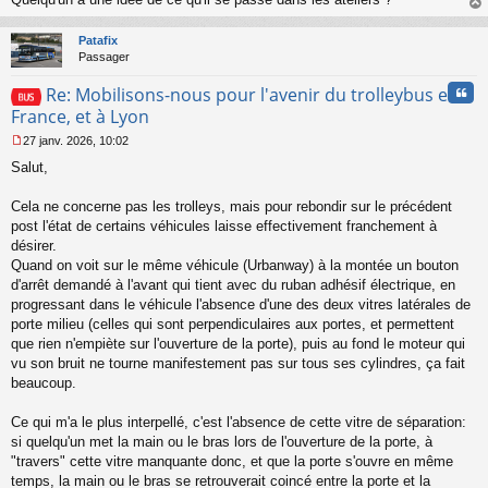
au
t
Patafix
Passager
Cita
Re: Mobilisons-nous pour l'avenir du trolleybus en
France, et à Lyon
27 janv. 2026, 10:02
M
Salut,
e
s
s
Cela ne concerne pas les trolleys, mais pour rebondir sur le précédent
a
post l'état de certains véhicules laisse effectivement franchement à
g
désirer.
e
Quand on voit sur le même véhicule (Urbanway) à la montée un bouton
n
o
d'arrêt demandé à l'avant qui tient avec du ruban adhésif électrique, en
n
progressant dans le véhicule l'absence d'une des deux vitres latérales de
l
porte milieu (celles qui sont perpendiculaires aux portes, et permettent
u
que rien n'empiète sur l'ouverture de la porte), puis au fond le moteur qui
vu son bruit ne tourne manifestement pas sur tous ses cylindres, ça fait
beaucoup.
Ce qui m'a le plus interpellé, c'est l'absence de cette vitre de séparation:
si quelqu'un met la main ou le bras lors de l'ouverture de la porte, à
"travers" cette vitre manquante donc, et que la porte s'ouvre en même
temps, la main ou le bras se retrouverait coincé entre la porte et la