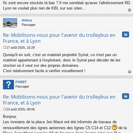
Ils sont encore stockés là bas ? Il me semblait qu'avec l'allotissement RD
e
s
Lyon ne voulait plus rien de KBL sur ses sites...
s
au
a
t
Airbus
g
Passager
e
n
Cita
Re: Mobilisons-nous pour l'avenir du trolleybus en
o
n
France, et à Lyon
l
17 août 2025, 10:29
u
M
Quoiqu'il en soit, c'est un matériel propriété Sytral, ce n'est pas un
e
s
matériel appartenant à l'exploitant, donc le Sytral peut décider de les
s
stocker où il veut sur des propres domaines.
a
C'est relativement facile à vérifier visuellement !
g
au
e
t
n
FORET
o
Passager
n
Cita
l
Re: Mobilisons-nous pour l'avenir du trolleybus en
u
France, et à Lyon
23 août 2025, 08:06
M
Bonjour,
e
s
Les riverains de la place Jen Macé ont été informés de travaux de
s
renouvellement des iignes aeriennes des lignes C5 C14 et C12
de la
a