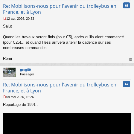
n
Cita
Re: Mobilisons-nous pour l'avenir du trolleybus en
o
n
France, et à Lyon
l
12 avr. 2026, 20:33
u
M
Salut
e
s
s
Quand les travaux seront finis (pour C5), après qu'ils aient commencé
a
(pour C25)... et quand Hess arrivera à tenir la cadence sur ses
g
nombreuses commandes...
e
n
o
Rémi
n
au
l
t
greg59
u
Passager
Cita
Re: Mobilisons-nous pour l'avenir du trolleybus en
France, et à Lyon
09 mai 2026, 15:26
M
Reportage de 1991 :
e
s
s
a
g
e
n