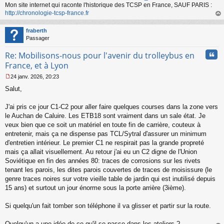
Mon site internet qui raconte l'historique des TCSP en France, SAUF PARIS :
http://chronologie-tcsp-france.fr
au
t
fraberth
Passager
Cita
Re: Mobilisons-nous pour l'avenir du trolleybus en
France, et à Lyon
24 janv. 2026, 20:23
M
Salut,
e
s
s
J'ai pris ce jour C1-C2 pour aller faire quelques courses dans la zone vers
a
le Auchan de Caluire. Les ETB18 sont vraiment dans un sale état. Je
g
veux bien que ce soit un matériel en toute fin de carrière, couteux à
e
entretenir, mais ça ne dispense pas TCL/Sytral d'assurer un minimum
n
o
d'entretien intérieur. Le premier C1 ne respirait pas la grande propreté
n
mais ça allait visuellement. Au retour j'ai eu un C2 digne de l'Union
l
Soviétique en fin des années 80: traces de corrosions sur les rivets
u
tenant les parois, les dites parois couvertes de traces de moisissure (le
genre traces noires sur votre vieille table de jardin qui est inutilisé depuis
15 ans) et surtout un jour énorme sous la porte arrière (3ième).
Si quelqu'un fait tomber son téléphone il va glisser et partir sur la route.
Quelqu'un a une idée de ce qu'il se passe dans les ateliers ?