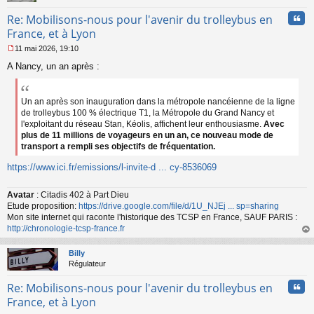
Cita
Re: Mobilisons-nous pour l'avenir du trolleybus en
France, et à Lyon
11 mai 2026, 19:10
M
A Nancy, un an après :
e
s
s
a
Un an après son inauguration dans la métropole nancéienne de la ligne
g
de trolleybus 100 % électrique T1, la Métropole du Grand Nancy et
e
l'exploitant du réseau Stan, Kéolis, affichent leur enthousiasme.
Avec
n
plus de 11 millions de voyageurs en un an, ce nouveau mode de
o
transport a rempli ses objectifs de fréquentation.
n
l
https://www.ici.fr/emissions/l-invite-d ... cy-8536069
u
Avatar
: Citadis 402 à Part Dieu
Etude proposition:
https://drive.google.com/file/d/1U_NJEj ... sp=sharing
Mon site internet qui raconte l'historique des TCSP en France, SAUF PARIS :
http://chronologie-tcsp-france.fr
au
t
Billy
Régulateur
Cita
Re: Mobilisons-nous pour l'avenir du trolleybus en
France, et à Lyon