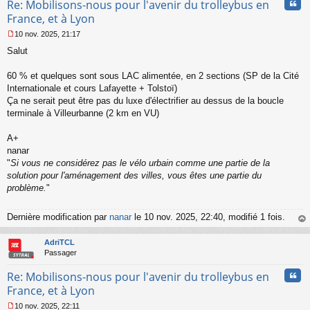
Cita
Re: Mobilisons-nous pour l'avenir du trolleybus en
France, et à Lyon
10 nov. 2025, 21:17
M
Salut
e
s
s
60 % et quelques sont sous LAC alimentée, en 2 sections (SP de la Cité
a
Internationale et cours Lafayette + Tolstoï)
g
Ça ne serait peut être pas du luxe d'électrifier au dessus de la boucle
e
terminale à Villeurbanne (2 km en VU)
n
o
n
A+
l
nanar
u
"
Si vous ne considérez pas le vélo urbain comme une partie de la
solution pour l'aménagement des villes, vous êtes une partie du
problème.
"
Dernière modification par
nanar
le 10 nov. 2025, 22:40, modifié 1 fois.
au
t
AdriTCL
Passager
Cita
Re: Mobilisons-nous pour l'avenir du trolleybus en
France, et à Lyon
10 nov. 2025, 22:11