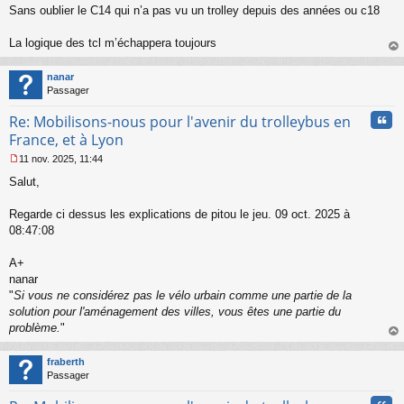
Sans oublier le C14 qui n’a pas vu un trolley depuis des années ou c18
n
o
n
La logique des tcl m’échappera toujours
l
au
u
t
nanar
Passager
Cita
Re: Mobilisons-nous pour l'avenir du trolleybus en
France, et à Lyon
11 nov. 2025, 11:44
M
Salut,
e
s
s
Regarde ci dessus les explications de pitou le jeu. 09 oct. 2025 à
a
08:47:08
g
e
A+
n
o
nanar
n
"
Si vous ne considérez pas le vélo urbain comme une partie de la
l
solution pour l'aménagement des villes, vous êtes une partie du
u
problème.
"
au
t
fraberth
Passager