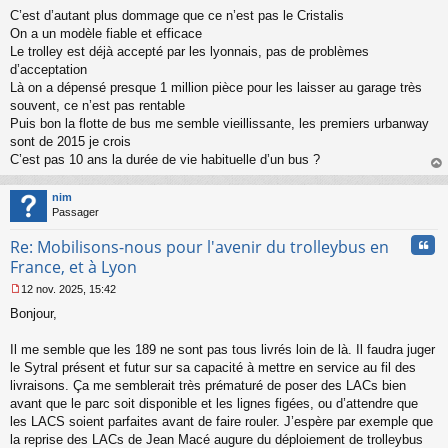
M
C’est d’autant plus dommage que ce n’est pas le Cristalis
e
s
On a un modèle fiable et efficace
s
Le trolley est déjà accepté par les lyonnais, pas de problèmes
a
d’acceptation
g
Là on a dépensé presque 1 million pièce pour les laisser au garage très
e
souvent, ce n’est pas rentable
n
o
Puis bon la flotte de bus me semble vieillissante, les premiers urbanway
n
sont de 2015 je crois
l
C’est pas 10 ans la durée de vie habituelle d’un bus ?
u
au
t
nim
Passager
Cita
Re: Mobilisons-nous pour l'avenir du trolleybus en
France, et à Lyon
12 nov. 2025, 15:42
M
Bonjour,
e
s
s
Il me semble que les 189 ne sont pas tous livrés loin de là. Il faudra juger
a
le Sytral présent et futur sur sa capacité à mettre en service au fil des
g
livraisons. Ça me semblerait très prématuré de poser des LACs bien
e
avant que le parc soit disponible et les lignes figées, ou d’attendre que
n
o
les LACS soient parfaites avant de faire rouler. J’espère par exemple que
n
la reprise des LACs de Jean Macé augure du déploiement de trolleybus