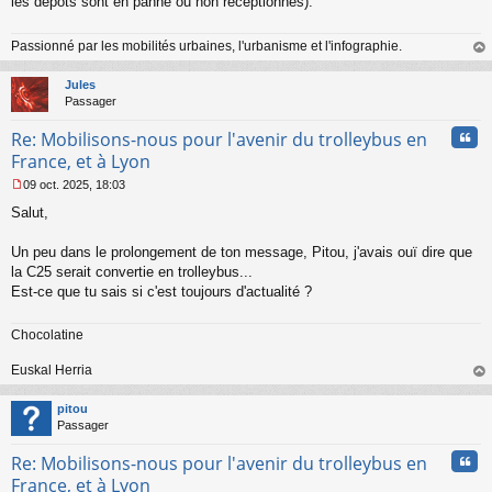
les dépôts sont en panne ou non réceptionnés).
Passionné par les mobilités urbaines, l'urbanisme et l'infographie.
au
t
Jules
Passager
Cita
Re: Mobilisons-nous pour l'avenir du trolleybus en
France, et à Lyon
09 oct. 2025, 18:03
M
Salut,
e
s
s
Un peu dans le prolongement de ton message, Pitou, j'avais ouï dire que
a
la C25 serait convertie en trolleybus...
g
Est-ce que tu sais si c'est toujours d'actualité ?
e
n
o
Chocolatine
n
l
Euskal Herria
u
au
t
pitou
Passager
Cita
Re: Mobilisons-nous pour l'avenir du trolleybus en
France, et à Lyon