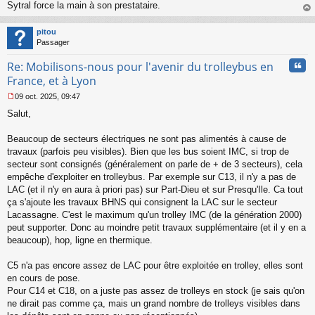
Sytral force la main à son prestataire.
e
au
n
t
o
pitou
n
Passager
l
u
Cita
Re: Mobilisons-nous pour l'avenir du trolleybus en
France, et à Lyon
09 oct. 2025, 09:47
M
Salut,
e
s
s
Beaucoup de secteurs électriques ne sont pas alimentés à cause de
a
travaux (parfois peu visibles). Bien que les bus soient IMC, si trop de
g
secteur sont consignés (généralement on parle de + de 3 secteurs), cela
e
empêche d'exploiter en trolleybus. Par exemple sur C13, il n'y a pas de
n
o
LAC (et il n'y en aura à priori pas) sur Part-Dieu et sur Presqu'Ile. Ca tout
n
ça s'ajoute les travaux BHNS qui consignent la LAC sur le secteur
l
Lacassagne. C'est le maximum qu'un trolley IMC (de la génération 2000)
u
peut supporter. Donc au moindre petit travaux supplémentaire (et il y en a
beaucoup), hop, ligne en thermique.
C5 n'a pas encore assez de LAC pour être exploitée en trolley, elles sont
en cours de pose.
Pour C14 et C18, on a juste pas assez de trolleys en stock (je sais qu'on
ne dirait pas comme ça, mais un grand nombre de trolleys visibles dans