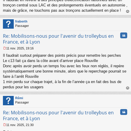
tronçon central sous LAC et des prolongements éventuels en autonomie ,
mais de grâce, ne touchons pas aux tronçons actuellement en place !
au
t
fraberth
Passager
Cita
Re: Mobilisons-nous pour l'avenir du trolleybus en
France, et à Lyon
11 nov. 2025, 19:16
M
Il faudrait surtout préparer des points précis pour remettre les perches
e
s
Le c13 fait ça dans la côte avant d’arriver place Rouville
s
Donc après avoir perdu un temps fou avec les feux non réglés, il repère
a
systématiquement une bonne minute, alors que le reperchage pourrait se
g
faire à l’arrêt Rouville
e
1 min perdu sur chaque trajet, à la fin de l’année ça en fait des bus de
n
o
perdus pour les usagers
n
au
l
t
Rémi
u
Passager
Cita
Re: Mobilisons-nous pour l'avenir du trolleybus en
France, et à Lyon
11 nov. 2025, 21:30
M