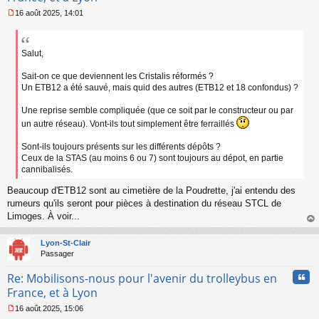
16 août 2025, 14:01
M
e
s
s
Salut,
a
g
Sait-on ce que deviennent les Cristalis réformés ?
e
Un ETB12 a été sauvé, mais quid des autres (ETB12 et 18 confondus) ?
n
o
Une reprise semble compliquée (que ce soit par le constructeur ou par
n
un autre réseau). Vont-ils tout simplement être ferraillés
l
u
Sont-ils toujours présents sur les différents dépôts ?
Ceux de la STAS (au moins 6 ou 7) sont toujours au dépot, en partie
cannibalisés.
Beaucoup d'ETB12 sont au cimetière de la Poudrette, j'ai entendu des
rumeurs qu'ils seront pour pièces à destination du réseau STCL de
Limoges. À voir...
au
t
Lyon-St-Clair
Passager
Cita
Re: Mobilisons-nous pour l'avenir du trolleybus en
France, et à Lyon
16 août 2025, 15:06
M