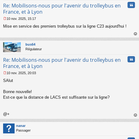
Cita
Re: Mobilisons-nous pour l'avenir du trolleybus en
France, et à Lyon
10 nov. 2025, 15:17
M
Mise en service des premiers trolleybus sur la ligne C23 aujourd'hui !
e
s
s
au
a
t
bus64
g
Régulateur
e
n
Cita
Re: Mobilisons-nous pour l'avenir du trolleybus en
o
n
France, et à Lyon
l
10 nov. 2025, 20:03
u
M
SAlut
e
s
s
Bonne nouvelle!
a
Est-ce que la distance de LACS est suffisante sur la ligne?
g
e
n
o
@+
n
au
l
t
nanar
u
Passager