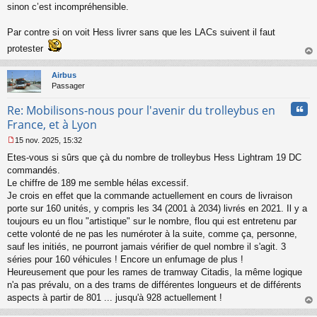
l
sinon c’est incompréhensible.
u
Par contre si on voit Hess livrer sans que les LACs suivent il faut
protester
au
t
Airbus
Passager
Cita
Re: Mobilisons-nous pour l'avenir du trolleybus en
France, et à Lyon
15 nov. 2025, 15:32
M
Etes-vous si sûrs que çà du nombre de trolleybus Hess Lightram 19 DC
e
s
commandés.
s
Le chiffre de 189 me semble hélas excessif.
a
Je crois en effet que la commande actuellement en cours de livraison
g
porte sur 160 unités, y compris les 34 (2001 à 2034) livrés en 2021. Il y a
e
toujours eu un flou "artistique" sur le nombre, flou qui est entretenu par
n
o
cette volonté de ne pas les numéroter à la suite, comme ça, personne,
n
sauf les initiés, ne pourront jamais vérifier de quel nombre il s'agit. 3
l
séries pour 160 véhicules ! Encore un enfumage de plus !
u
Heureusement que pour les rames de tramway Citadis, la même logique
n'a pas prévalu, on a des trams de différentes longueurs et de différents
aspects à partir de 801 ... jusqu'à 928 actuellement !
au