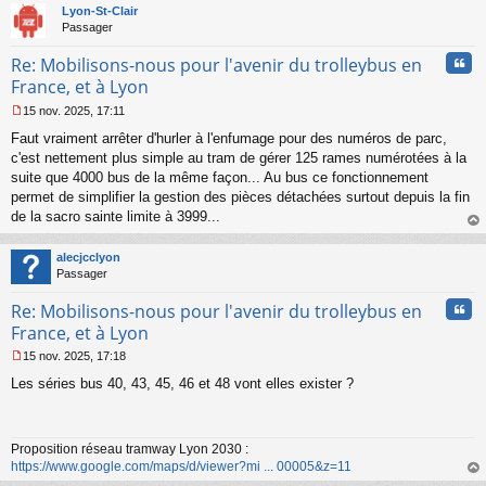
t
Lyon-St-Clair
Passager
Cita
Re: Mobilisons-nous pour l'avenir du trolleybus en
France, et à Lyon
15 nov. 2025, 17:11
M
Faut vraiment arrêter d'hurler à l'enfumage pour des numéros de parc,
e
s
c'est nettement plus simple au tram de gérer 125 rames numérotées à la
s
suite que 4000 bus de la même façon... Au bus ce fonctionnement
a
permet de simplifier la gestion des pièces détachées surtout depuis la fin
g
de la sacro sainte limite à 3999...
e
au
n
t
o
alecjcclyon
n
Passager
l
u
Cita
Re: Mobilisons-nous pour l'avenir du trolleybus en
France, et à Lyon
15 nov. 2025, 17:18
M
Les séries bus 40, 43, 45, 46 et 48 vont elles exister ?
e
s
s
a
Proposition réseau tramway Lyon 2030 :
g
https://www.google.com/maps/d/viewer?mi ... 00005&z=11
e
n
au