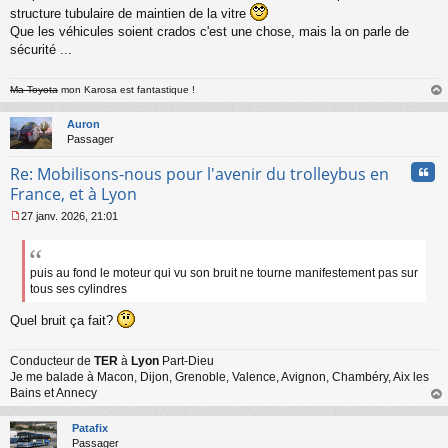
structure tubulaire de maintien de la vitre
Que les véhicules soient crados c'est une chose, mais la on parle de
sécurité ...
Ma Toyota
mon Karosa est fantastique !
au
t
Auron
Passager
Cita
Re: Mobilisons-nous pour l'avenir du trolleybus en
France, et à Lyon
27 janv. 2026, 21:01
M
e
s
s
puis au fond le moteur qui vu son bruit ne tourne manifestement pas sur
a
tous ses cylindres
g
e
Quel bruit ça fait?
n
o
Conducteur de
TER
à
Lyon
Part-Dieu
n
Je me balade à Macon, Dijon, Grenoble, Valence, Avignon, Chambéry, Aix les
l
Bains et Annecy
u
au
t
Patafix
Passager