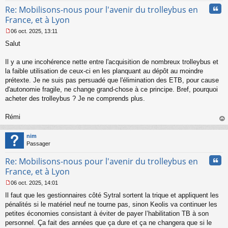
Cita
Re: Mobilisons-nous pour l'avenir du trolleybus en
France, et à Lyon
06 oct. 2025, 13:11
M
Salut
e
s
s
Il y a une incohérence nette entre l'acquisition de nombreux trolleybus et
a
la faible utilisation de ceux-ci en les planquant au dépôt au moindre
g
prétexte. Je ne suis pas persuadé que l'élimination des ETB, pour cause
e
d'autonomie fragile, ne change grand-chose à ce principe. Bref, pourquoi
n
o
acheter des trolleybus ? Je ne comprends plus.
n
l
Rémi
u
au
t
nim
Passager
Cita
Re: Mobilisons-nous pour l'avenir du trolleybus en
France, et à Lyon
06 oct. 2025, 14:01
M
Il faut que les gestionnaires côté Sytral sortent la trique et appliquent les
e
s
pénalités si le matériel neuf ne tourne pas, sinon Keolis va continuer les
s
petites économies consistant à éviter de payer l’habilitation TB à son
a
personnel. Ça fait des années que ça dure et ça ne changera que si le
g