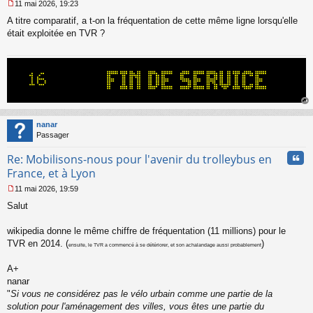
11 mai 2026, 19:23
M
A titre comparatif, a t-on la fréquentation de cette même ligne lorsqu'elle
e
s
était exploitée en TVR ?
s
a
g
e
n
o
n
au
l
t
nanar
u
Passager
Cita
Re: Mobilisons-nous pour l'avenir du trolleybus en
France, et à Lyon
11 mai 2026, 19:59
M
Salut
e
s
s
wikipedia donne le même chiffre de fréquentation (11 millions) pour le
a
TVR en 2014. (
)
ensuite, le TVR a commencé à se détériorer, et son achalandage aussi probablement
g
e
A+
n
o
nanar
n
"
Si vous ne considérez pas le vélo urbain comme une partie de la
l
solution pour l'aménagement des villes, vous êtes une partie du
u