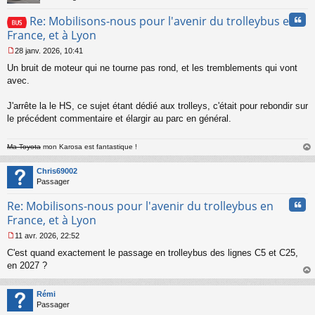
Cita
Re: Mobilisons-nous pour l'avenir du trolleybus en
France, et à Lyon
28 janv. 2026, 10:41
M
Un bruit de moteur qui ne tourne pas rond, et les tremblements qui vont
e
s
avec.
s
a
J'arrête la le HS, ce sujet étant dédié aux trolleys, c'était pour rebondir sur
g
le précédent commentaire et élargir au parc en général.
e
n
o
Ma Toyota
mon Karosa est fantastique !
n
au
l
t
Chris69002
u
Passager
Cita
Re: Mobilisons-nous pour l'avenir du trolleybus en
France, et à Lyon
11 avr. 2026, 22:52
M
C'est quand exactement le passage en trolleybus des lignes C5 et C25,
e
s
en 2027 ?
s
au
a
t
Rémi
g
Passager
e