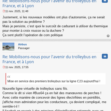
Cita
Re: Mobilisons-nous pour l'avenir du trolleybus en
France, et à Lyon
11 nov. 2025, 11:48
M
Justement, si les nouveaux modèles ont plus d’autonomie, ça ne serait
e
s
pas la solution au problème ?
s
Mais je persiste, c’est quoi le surcoût de carburant à utiliser du thermique
a
pour monter à croix rousse ou la duchere ?
g
Ça sent plutôt l’opération de com politique
e
au
n
t
o
Airbus
n
Passager
l
u
Cita
Re: Mobilisons-nous pour l'avenir du trolleybus en
France, et à Lyon
11 nov. 2025, 17:55
M
e
s
s
Mise en service des premiers trolleybus sur la ligne C23 aujourd'hui !
a
Nouvelle ligne virtuelle de trolleybus sans fils.
g
e
Comme le dit si vien #Bus64 ça en fait des manœuvres de perches !
n
Avec cette manière de concevoir des lignes électrifiées en pointillés,
o
j'affiche mon admiration pour les conducteurs, ça devient compliqué, me
n
semble-t-il !
l
Il faudrait en revenir à des principes d'électrification rationnels avec un
u