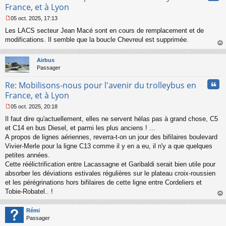
u
France, et à Lyon
05 oct. 2025, 17:13
M
Les LACS secteur Jean Macé sont en cours de remplacement et de
e
s
modifications. Il semble que la boucle Chevreul est supprimée.
s
au
a
t
Airbus
g
Passager
e
n
Cita
Re: Mobilisons-nous pour l'avenir du trolleybus en
o
n
France, et à Lyon
l
05 oct. 2025, 20:18
u
M
Il faut dire qu'actuellement, elles ne servent hélas pas à grand chose, C5
e
s
et C14 en bus Diesel, et parmi les plus anciens ! ...
s
A propos de lignes aériennes, reverra-t-on un jour des bifilaires boulevard
a
Vivier-Merle pour la ligne C13 comme il y en a eu, il n'y a que quelques
g
petites années.
e
Cette réélictrification entre Lacassagne et Garibaldi serait bien utile pour
n
o
absorber les déviations estivales régulières sur le plateau croix-roussien
n
et les pérégrinations hors bifilaires de cette ligne entre Cordeliers et
l
Tobie-Robatel.. !
u
au
t
Rémi
Passager