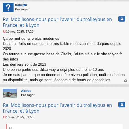
o
t
fraberth
n
Passager
l
u
Cita
Re: Mobilisons-nous pour l'avenir du trolleybus en
France, et à Lyon
15 nov. 2025, 17:23
M
Ça permet de faire élus modernes
e
s
Dans les faits on camoufle le très faible renouvellement du parc depuis
s
2020
a
On tourne sur une grosse base de Citelis, j’ai trouvé sur le site tclyon.fr
g
des infos
e
Les derniers sont de 2013
n
o
Une bonne partie des Urbanway a déjà plus ou moins 10 ans
n
Je ne sais pas ce que ça donne derrière niveau pollution, coût d’entretien
l
ou disponibilité, mais ça sent l’économie de bouts de chandelles
u
au
t
Airbus
Passager
Cita
Re: Mobilisons-nous pour l'avenir du trolleybus en
France, et à Lyon
16 nov. 2025, 09:56
M
e
s