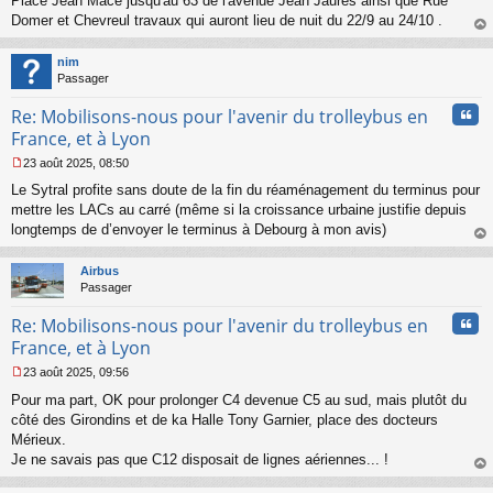
Place Jean Macé jusqu'au 63 de l'avenue Jean Jaures ainsi que Rue
g
Domer et Chevreul travaux qui auront lieu de nuit du 22/9 au 24/10 .
e
n
au
o
t
nim
n
Passager
l
u
Cita
Re: Mobilisons-nous pour l'avenir du trolleybus en
France, et à Lyon
23 août 2025, 08:50
M
Le Sytral profite sans doute de la fin du réaménagement du terminus pour
e
s
mettre les LACs au carré (même si la croissance urbaine justifie depuis
s
longtemps de d’envoyer le terminus à Debourg à mon avis)
a
au
g
t
Airbus
e
Passager
n
o
Cita
Re: Mobilisons-nous pour l'avenir du trolleybus en
n
l
France, et à Lyon
u
23 août 2025, 09:56
M
Pour ma part, OK pour prolonger C4 devenue C5 au sud, mais plutôt du
e
s
côté des Girondins et de ka Halle Tony Garnier, place des docteurs
s
Mérieux.
a
Je ne savais pas que C12 disposait de lignes aériennes... !
g
au
e