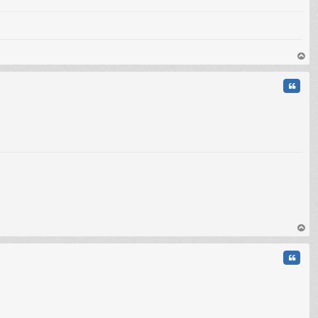
au
t
Citati
au
t
Citati