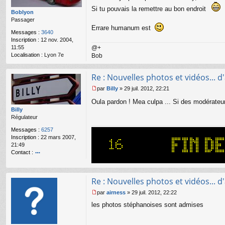
a
Si tu pouvais la remettre au bon endroit
g
Boblyon
e
Passager
n
Errare humanum est
Messages :
3640
o
Inscription :
12 nov. 2004,
n
11:55
@+
l
Localisation :
Lyon 7e
u
Bob
Re : Nouvelles photos et vidéos... d'a
par
Billy
»
29 juil. 2012, 22:21
M
Oula pardon ! Mea culpa ... Si des modérateu
e
s
Billy
s
Régulateur
a
Messages :
6257
g
Inscription :
22 mars 2007,
e
21:49
n
Contact :
o
o
n
nt
l
ac
u
Re : Nouvelles photos et vidéos... d'a
te
r
par
airness
»
29 juil. 2012, 22:22
M
Bi
les photos stéphanoises sont admises
e
lly
s
s