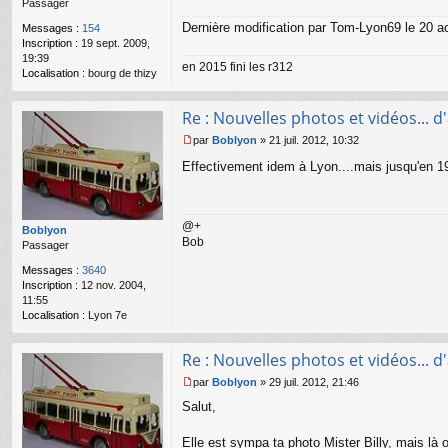
Passager
g
e
Dernière modification par
Tom-Lyon69
le 20 ao
Messages :
154
n
Inscription :
19 sept. 2009,
o
19:39
en 2015 fini les r312
n
Localisation :
bourg de thizy
l
u
Re : Nouvelles photos et vidéos... d'a
par
Boblyon
»
21 juil. 2012, 10:32
M
Effectivement idem à Lyon....mais jusqu'en
e
s
s
a
@+
g
Boblyon
Bob
e
Passager
n
Messages :
3640
o
Inscription :
12 nov. 2004,
n
11:55
l
Localisation :
Lyon 7e
u
Re : Nouvelles photos et vidéos... d'a
par
Boblyon
»
29 juil. 2012, 21:46
M
Salut,
e
s
s
Elle est sympa ta photo Mister Billy, mais là