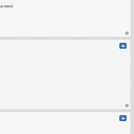
lus merci
au
t
Citati
au
t
Citati