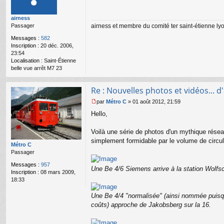
s
s
airness
a
airness et membre du comité ter saint-étienne ly
Passager
g
e
Messages :
582
n
Inscription :
20 déc. 2006,
o
23:54
n
Localisation :
Saint-Étienne
l
belle vue arrêt M7 23
u
Re : Nouvelles photos et vidéos... d'a
par
Métro C
»
01 août 2012, 21:59
M
Hello,
e
s
s
Voilà une série de photos d'un mythique réseau
a
simplement formidable par le volume de circula
g
Métro C
e
Passager
n
Messages :
957
o
Une Be 4/6 Siemens arrive à la station Wolfsc
Inscription :
08 mars 2009,
n
18:33
l
u
Une Be 4/4 "normalisée" (ainsi nommée puisq
coûts) approche de Jakobsberg sur la 16.