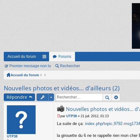
Accueil du forum
Forums
Premier message non lu
ac
Rechercher
Accueil du forum
co
ur
Nouvelles photos et vidéos... d'ailleurs (2)
ci
Répondre
s
Nouvelles photos et vidéos... d'a
par
UTP38
»
21 juil. 2012, 01:13
M
La suite de ça:
index.php/topic,9792.msg17
e
s
s
la girouette du 6 ne te rappelle rien mon cher
UTP38
a