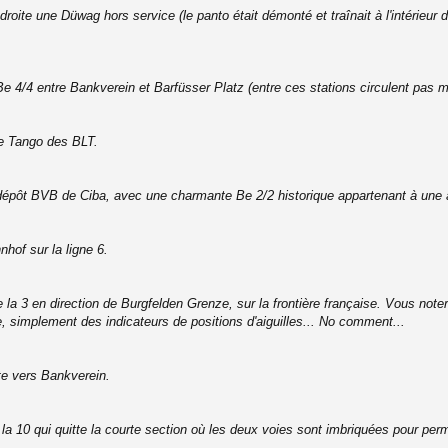
oite une Düwag hors service (le panto était démonté et traînait à l'intérieur
e 4/4 entre Bankverein et Barfüsser Platz (entre ces stations circulent pas mo
e Tango des BLT.
 dépôt BVB de Ciba, avec une charmante Be 2/2 historique appartenant à une as
hof sur la ligne 6.
a 3 en direction de Burgfelden Grenze, sur la frontière française. Vous noterez 
ue, simplement des indicateurs de positions d'aiguilles... No comment...
nte vers Bankverein.
la 10 qui quitte la courte section où les deux voies sont imbriquées pour per