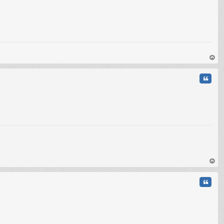
au
t
Citati
C
au
t
Citati