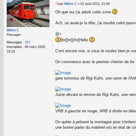
par
Métro C
»
02 août 2012, 21:58
M
Oh que oui j'ai adoré cette zone
e
s
s
Ach, où avait-je la tête, j'ai insulté cette p
a
g
Métro C
@+
e
Passager
n
[br]
[hr][/hr]Hello
Messages :
957
o
Inscription :
08 mars 2009,
n
C'est encore moi, si vous le voulez bien je v
18:33
l
u
On commence avec le premier chemin de fer à
gare terminus de Rigi Kulm, une rame de l'Art
Juste devant la remise de Rigi Kulm, une ra
VRB à gauche en rouge, ARB à droite en bleu. 
On quitte à présent la montagne pour s'enferm
une bonne partie du matériel est en état de circ