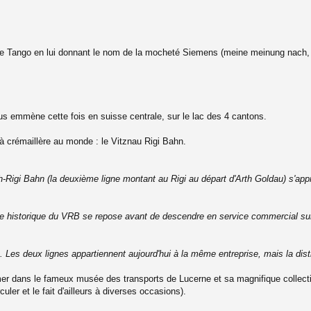
auvre Tango en lui donnant le nom de la mocheté Siemens (meine meinung nach, n
ous emmène cette fois en suisse centrale, sur le lac des 4 cantons.
 crémaillère au monde : le Vitznau Rigi Bahn.
h-Rigi Bahn (la deuxième ligne montant au Rigi au départ d'Arth Goldau) s'app
me historique du VRB se repose avant de descendre en service commercial su
Les deux lignes appartiennent aujourd'hui à la même entreprise, mais la disti
er dans le fameux musée des transports de Lucerne et sa magnifique collection
uler et le fait d'ailleurs à diverses occasions).