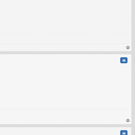
au
t
Citati
au
t
Citati