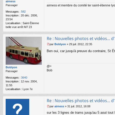
airness
a
airness et membre du comité ter saint-étienne ly
Passager
g
e
Messages :
582
n
Inscription :
20 déc. 2006,
o
23:54
n
Localisation :
Saint-Étienne
l
belle vue arrêt M7 23
u
Re : Nouvelles photos et vidéos... d'a
par
Boblyon
»
29 juil. 2012, 22:35
M
Ben oui, car jusqu'à preuve du contraire, St
e
s
s
a
@+
g
Boblyon
Bob
e
Passager
n
Messages :
3640
o
Inscription :
12 nov. 2004,
n
11:55
l
Localisation :
Lyon 7e
u
Re : Nouvelles photos et vidéos... d'a
par
airness
»
31 juil. 2012, 16:08
M
sur les 3 lignes de trams jusqu'au 5 aout tout 
e