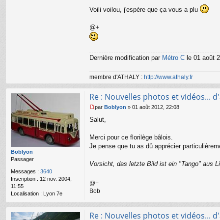
Voili voilou, j'espère que ça vous a plu
@+
Dernière modification par
Métro C
le 01 août 2
membre d'ATHALY :
http://www.athaly.fr
Re : Nouvelles photos et vidéos... d'a
par
Boblyon
»
01 août 2012, 22:08
M
Salut,
e
s
s
Merci pour ce florilège bâlois.
a
Je pense que tu as dû apprécier particulièreme
g
Boblyon
e
Passager
Vorsicht, das letzte Bild ist ein "Tango" aus L
n
Messages :
3640
o
Inscription :
12 nov. 2004,
n
@+
11:55
l
Bob
Localisation :
Lyon 7e
u
Re : Nouvelles photos et vidéos... d'a