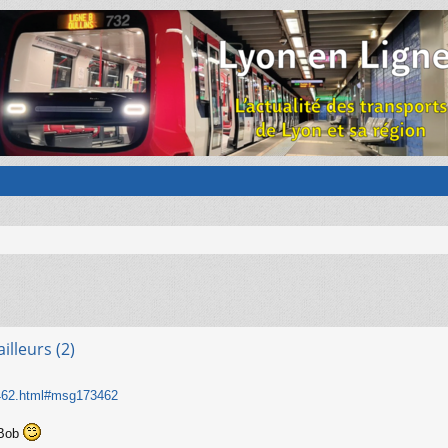
illeurs (2)
3462.html#msg173462
 Bob