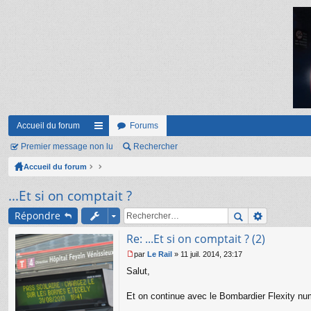
Accueil du forum
Forums
Premier message non lu
ac
Rechercher
Accueil du forum
co
ur
...Et si on comptait ?
ci
Répondre
s
Re: ...Et si on comptait ? (2)
par
Le Rail
»
11 juil. 2014, 23:17
M
Salut,
e
s
s
Et on continue avec le Bombardier Flexity n
a