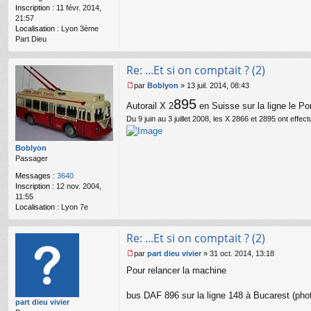
n
Inscription :
11 févr. 2014,
o
21:57
n
Localisation :
Lyon 3ème
l
Part Dieu
u
Re: ...Et si on comptait ? (2)
par
Boblyon
»
13 juil. 2014, 08:43
M
895
e
Autorail X 2
en Suisse sur la ligne le Po
s
Du 9 juin au 3 juillet 2008, les X 2866 et 2895 ont effe
s
a
g
Boblyon
e
Passager
n
Messages :
3640
o
Inscription :
12 nov. 2004,
n
11:55
l
Localisation :
Lyon 7e
u
Re: ...Et si on comptait ? (2)
par
part dieu vivier
»
31 oct. 2014, 13:18
M
Pour relancer la machine
e
s
s
bus DAF 896 sur la ligne 148 à Bucarest (ph
part dieu vivier
a