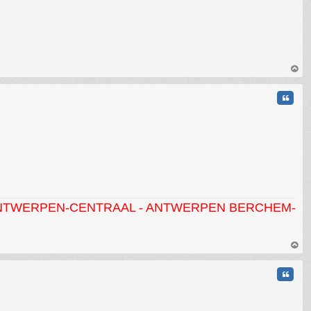
au
t
Citati
CENTRAAL - ANTWERPEN BERCHEM- MORTSEL - HO
au
t
Citati