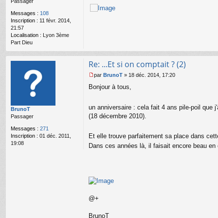
Passager
g
e
Messages :
108
n
Inscription :
11 févr. 2014,
o
21:57
n
Localisation :
Lyon 3ème
l
Part Dieu
u
Re: ...Et si on comptait ? (2)
par
BrunoT
»
18 déc. 2014, 17:20
M
Bonjour à tous,
e
s
s
un anniversaire : cela fait 4 ans pile-poil que j
BrunoT
a
(18 décembre 2010).
Passager
g
e
Messages :
271
n
Et elle trouve parfaitement sa place dans cett
Inscription :
01 déc. 2011,
o
19:08
Dans ces années là, il faisait encore beau e
n
l
u
@+
BrunoT