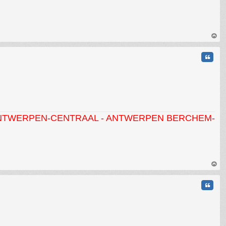
au
t
Citati
CENTRAAL - ANTWERPEN BERCHEM- MORTSEL - HO
au
t
Citati