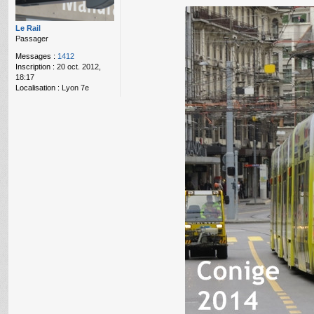
g
e
n
Le Rail
o
Passager
n
l
Messages :
1412
u
Inscription :
20 oct. 2012,
18:17
Localisation :
Lyon 7e