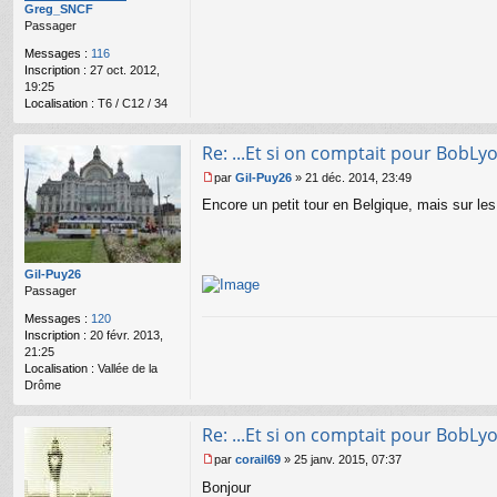
Greg_SNCF
a
Passager
g
e
Messages :
116
n
Inscription :
27 oct. 2012,
o
19:25
n
Localisation :
T6 / C12 / 34
l
u
Re: ...Et si on comptait pour BobLy
par
Gil-Puy26
»
21 déc. 2014, 23:49
M
Encore un petit tour en Belgique, mais sur le
e
s
s
a
g
Gil-Puy26
e
Passager
n
Messages :
120
o
Inscription :
20 févr. 2013,
n
21:25
l
Localisation :
Vallée de la
u
Drôme
Re: ...Et si on comptait pour BobLy
par
corail69
»
25 janv. 2015, 07:37
M
Bonjour
e