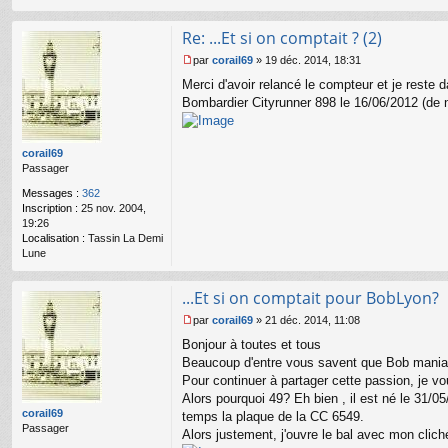
Re: ...Et si on comptait ? (2)
par
corail69
»
19 déc. 2014, 18:31
M
Merci d'avoir relancé le compteur et je reste
e
s
Bombardier Cityrunner 898 le 16/06/2012 (de 
s
a
g
corail69
e
Passager
n
o
Messages :
362
n
Inscription :
25 nov. 2004,
l
19:26
u
Localisation :
Tassin La Demi
Lune
...Et si on comptait pour BobLyon?
par
corail69
»
21 déc. 2014, 11:08
M
Bonjour à toutes et tous
e
s
Beaucoup d'entre vous savent que Bob maniait l
s
Pour continuer à partager cette passion, je v
a
Alors pourquoi 49? Eh bien , il est né le 31/05
g
corail69
temps la plaque de la CC 6549.
e
Passager
Alors justement, j'ouvre le bal avec mon cli
n