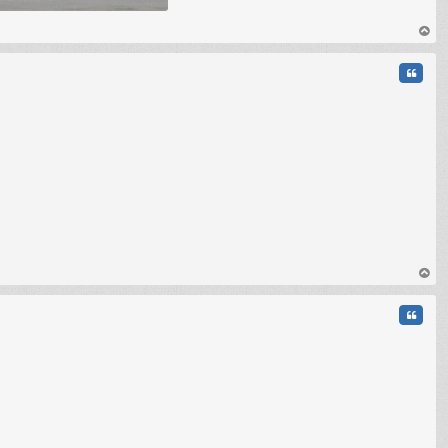
au
t
Citati
au
t
Citati