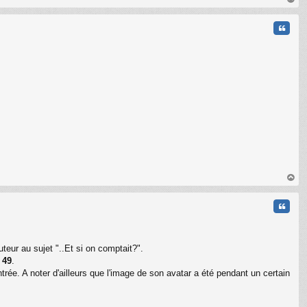
au
t
Citati
au
t
Citati
teur au sujet "..Et si on comptait?".
r
49
.
ntrée. A noter d'ailleurs que l'image de son avatar a été pendant un certain