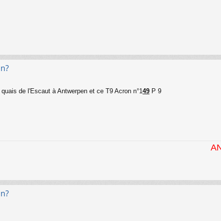
on?
s quais de l'Escaut à Antwerpen et ce T9 Acron n°1
49
P 9
ANTWERPEN-
on?