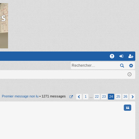
R
A
on
ns
Q
ne
cri
xi
pti
on
on
Premier message non lu
• 1271 messages
1
…
22
23
24
25
26
Citati