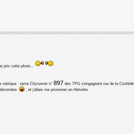
'ai pris cette photo...
897
e rubrique : rame Cityrunner n°
des TPG s'engageant rue de la Confédér
n décembre.
, et j'allais me promener en Helvétie.