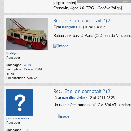
[align=center]
Cornavin,
ligne 14, TPG - Genève
[/align]
Re: ...Et si on comptait ? (2)
par
Boblyon
»
12 juil. 2014, 08:02
M
e
Retour aux bus, à Paris (Château de Vincenne
s
s
a
g
Boblyon
e
Passager
n
Messages :
3640
o
Inscription :
12 nov. 2004,
n
11:55
l
Localisation :
Lyon 7e
u
Re: ...Et si on comptait ? (2)
par
part dieu vivier
»
12 juil. 2014, 08:23
M
Un transisère immatriculé CM 894 AT pendant
e
s
s
part dieu vivier
a
Passager
g
e
Messages :
108