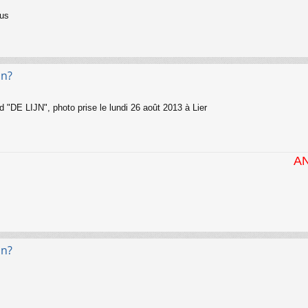
ous
on?
d "DE LIJN", photo prise le lundi 26 août 2013 à Lier
ANTWERPEN-
on?