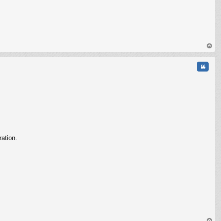
au
t
Citati
ation.