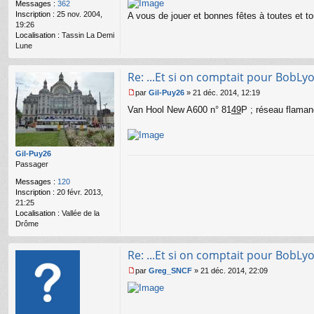
o
Messages :
362
n
Inscription :
25 nov. 2004,
A vous de jouer et bonnes fêtes à toutes et t
l
19:26
u
Localisation :
Tassin La Demi
Lune
Re: ...Et si on comptait pour BobLy
par
Gil-Puy26
»
21 déc. 2014, 12:19
M
Van Hool New A600 n° 81
49
P ; réseau flaman
e
s
s
a
g
Gil-Puy26
e
Passager
n
Messages :
120
o
Inscription :
20 févr. 2013,
n
21:25
l
Localisation :
Vallée de la
u
Drôme
Re: ...Et si on comptait pour BobLy
par
Greg_SNCF
»
21 déc. 2014, 22:09
M
e
s
s