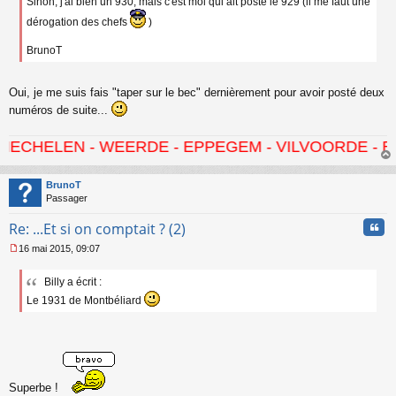
Sinon, j'ai bien un 930, mais c'est moi qui ait posté le 929 (il me faut une
dérogation des chefs
)
BrunoT
Oui, je me suis fais "taper sur le bec" dernièrement pour avoir posté deux
numéros de suite...
 - WEERDE - EPPEGEM - VILVOORDE - BRUSSEL-N
au
t
BrunoT
Passager
Cita
Re: ...Et si on comptait ? (2)
16 mai 2015, 09:07
M
e
Billy a écrit :
s
s
Le 1931 de Montbéliard
a
g
e
n
o
n
Superbe !
l