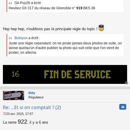
Gil-Puy26 a écrit :
s
Heuliez GX 317 du réseau de Grenoble n°
919
BKS 38
s
a
g
e
n
Hep hep hep, n'oublions pas la principale règle du topic !
o
n
Boblyon
a écrit :
l
u
Juste une règle cependant: on ne poste jamais deux photos de suite, on
laisse quelqu'un d'autre publier la photo qui suit celle que l'on vient de
poster; on alterne.
au
t
Billy
Régulateur
Cita
Re: ...Et si on comptait ? (2)
23 avr. 2015, 17:57
M
922
e
La rame
, il y a 6 ans
s
s