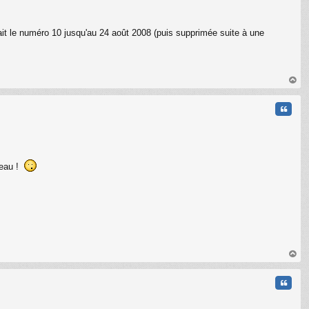
ait le numéro 10 jusqu'au 24 août 2008 (puis supprimée suite à une
C
au
t
Citati
apeau !
C
au
t
Citati