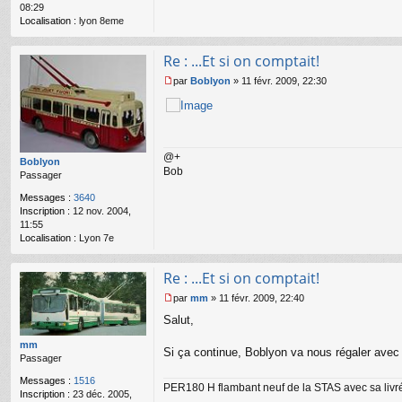
08:29
n
Localisation :
lyon 8eme
l
u
Re : ...Et si on comptait!
par
Boblyon
»
11 févr. 2009, 22:30
M
e
s
s
a
@+
g
Boblyon
Bob
e
Passager
n
Messages :
3640
o
Inscription :
12 nov. 2004,
n
11:55
l
Localisation :
Lyon 7e
u
Re : ...Et si on comptait!
par
mm
»
11 févr. 2009, 22:40
M
Salut,
e
s
mm
s
Si ça continue, Boblyon va nous régaler avec 
Passager
a
g
Messages :
1516
PER180 H flambant neuf de la STAS avec sa livrée
e
Inscription :
23 déc. 2005,
n