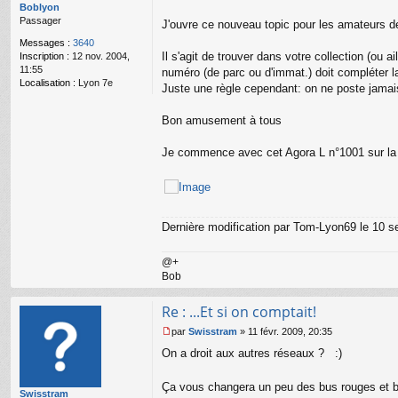
g
Boblyon
e
Passager
J'ouvre ce nouveau topic pour les amateurs 
n
Messages :
3640
o
Il s'agit de trouver dans votre collection (ou 
Inscription :
12 nov. 2004,
n
11:55
l
numéro (de parc ou d'immat.) doit compléter la
Localisation :
Lyon 7e
u
Juste une règle cependant: on ne poste jamais d
Bon amusement à tous
Je commence avec cet Agora L n°1001 sur la 
Dernière modification par
Tom-Lyon69
le 10 se
@+
Bob
Re : ...Et si on comptait!
par
Swisstram
»
11 févr. 2009, 20:35
M
On a droit aux autres réseaux ? :)
e
s
s
Ça vous changera un peu des bus rouges et 
Swisstram
a