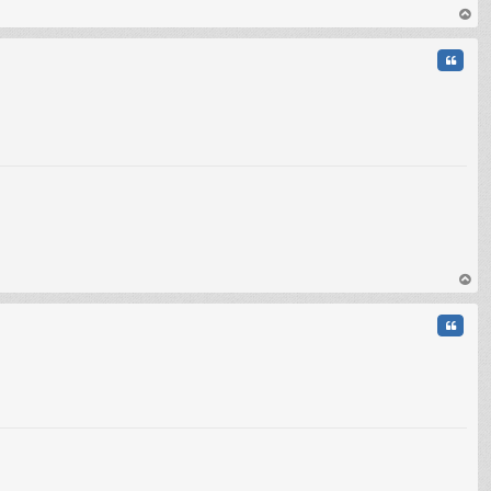
au
t
Citati
au
t
Citati