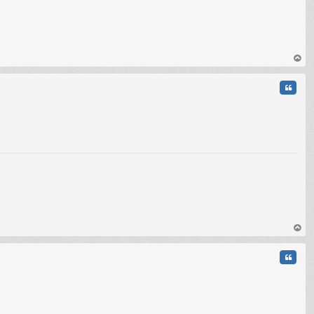
au
t
Citati
au
t
Citati