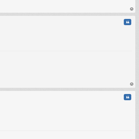
au
t
Citati
au
t
Citati