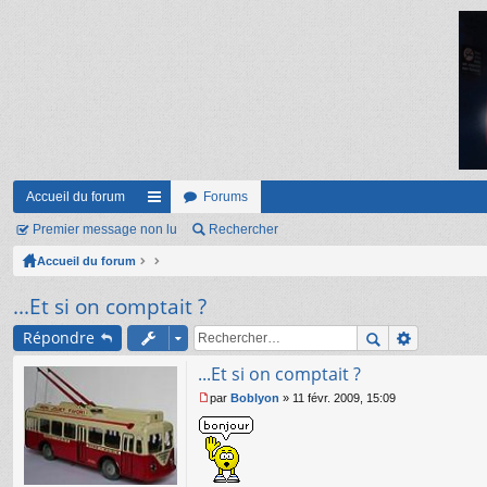
Accueil du forum
Forums
Premier message non lu
ac
Rechercher
Accueil du forum
co
ur
...Et si on comptait ?
ci
Répondre
s
...Et si on comptait ?
par
Boblyon
»
11 févr. 2009, 15:09
M
e
s
s
a