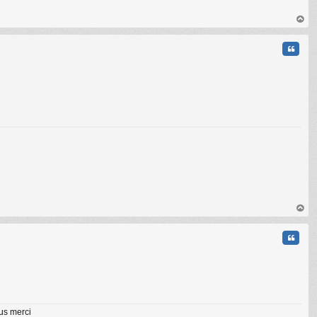
au
t
Citati
C
au
t
Citati
lus merci