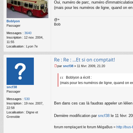
S
Oui, numéro de parc, numéro d'immatriculation
e
wi
s
(mais pour les numéros de ligne, quand on en s
ss
s
tr
a
@+
a
g
Boblyon
m
Bob
e
Passager
n
Messages :
3640
o
Inscription :
12 nov. 2004,
n
11:55
l
Localisation :
Lyon 7e
u
Re : Re : ...Et si on comptait!
par
sncf38
»
11 févr. 2009, 21:20
M
e
Boblyon a écrit :
s
(mais pour les numéros de ligne, quand on en 
s
sncf38
a
Passager
g
e
Messages :
530
n
Ben dans ces cas là faudras appeler un lélien
Inscription :
19 nov. 2007,
o
22:58
n
Localisation :
Digne et
l
Dernière modification par
sncf38
le 11 févr. 20
Grenoble
u
forum remplaçant le forum MégaBus =
http://bus