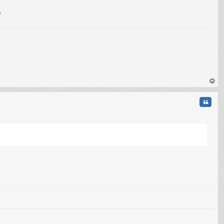
)
au
t
Citati