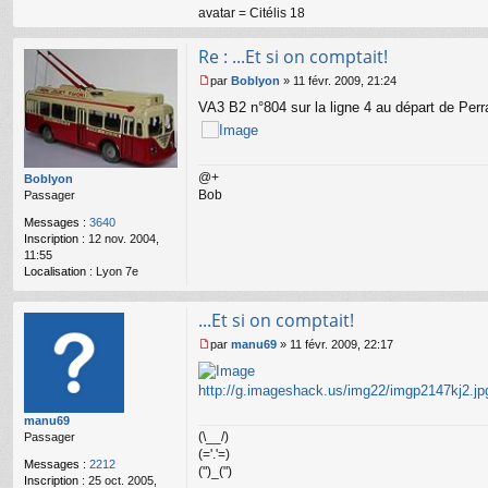
avatar = Citélis 18
Re : ...Et si on comptait!
par
Boblyon
»
11 févr. 2009, 21:24
M
VA3 B2 n°804 sur la ligne 4 au départ de Per
e
s
s
a
g
@+
Boblyon
e
Bob
Passager
n
Messages :
3640
o
Inscription :
12 nov. 2004,
n
11:55
l
Localisation :
Lyon 7e
u
...Et si on comptait!
par
manu69
»
11 févr. 2009, 22:17
M
e
s
http://g.imageshack.us/img22/imgp2147kj2.jp
s
manu69
a
(\__/)
Passager
g
(='.'=)
e
Messages :
2212
n
(")_(")
Inscription :
25 oct. 2005,
o