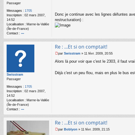
Passager
g
e
Messages :
1705
n
Donc je continue avec les lignes défuntes av
Inscription :
02 mars 2007,
o
restructuration) :
14:52
n
Localisation :
Marne-la-Vallée
l
(Île-de-France)
u
Contact :
o
nt
Re : ...Et si on comptait!
ac
te
par
Swisstram
»
11 févr. 2009, 20:55
r
M
S
Alors là pour voir que c'est le 2303, il faut vr
e
wi
s
ss
s
Déjà c'est un peu flou, mais en plus le bus es
Swisstram
tr
a
Passager
a
g
m
e
Messages :
1705
n
Inscription :
02 mars 2007,
o
14:52
n
Localisation :
Marne-la-Vallée
l
(Île-de-France)
u
Contact :
o
nt
Re : ...Et si on comptait!
ac
te
par
Boblyon
»
11 févr. 2009, 21:15
r
M