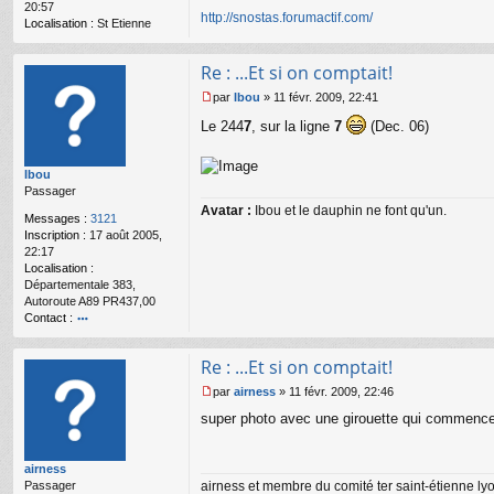
20:57
o
http://snostas.forumactif.com/
Localisation :
St Etienne
n
l
u
Re : ...Et si on comptait!
par
Ibou
»
11 févr. 2009, 22:41
M
Le 244
7
, sur la ligne
7
(Dec. 06)
e
s
s
Ibou
a
Passager
g
e
Avatar :
Ibou et le dauphin ne font qu'un.
Messages :
3121
n
Inscription :
17 août 2005,
o
22:17
n
Localisation :
l
Départementale 383,
u
Autoroute A89 PR437,00
Contact :
o
nt
Re : ...Et si on comptait!
ac
te
par
airness
»
11 févr. 2009, 22:46
r
M
super photo avec une girouette qui commence 
Ib
e
o
s
u
s
airness
a
airness et membre du comité ter saint-étienne ly
Passager
g