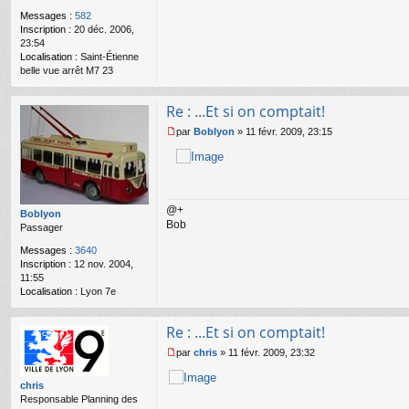
e
Messages :
582
n
Inscription :
20 déc. 2006,
o
23:54
n
Localisation :
Saint-Étienne
l
belle vue arrêt M7 23
u
Re : ...Et si on comptait!
par
Boblyon
»
11 févr. 2009, 23:15
M
e
s
s
a
@+
g
Boblyon
Bob
e
Passager
n
Messages :
3640
o
Inscription :
12 nov. 2004,
n
11:55
l
Localisation :
Lyon 7e
u
Re : ...Et si on comptait!
par
chris
»
11 févr. 2009, 23:32
M
e
chris
s
Responsable Planning des
s