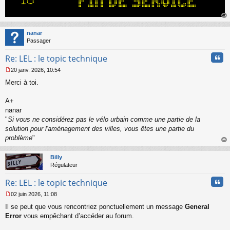
u
au
t
nanar
Passager
Cita
Re: LEL : le topic technique
20 janv. 2026, 10:54
M
Merci à toi.
e
s
s
A+
a
nanar
g
"
Si vous ne considérez pas le vélo urbain comme une partie de la
e
solution pour l'aménagement des villes, vous êtes une partie du
n
o
problème
"
n
au
l
t
Billy
u
Régulateur
Cita
Re: LEL : le topic technique
02 juin 2026, 11:08
M
Il se peut que vous rencontriez ponctuellement un message
General
e
s
Error
vous empêchant d’accéder au forum.
s