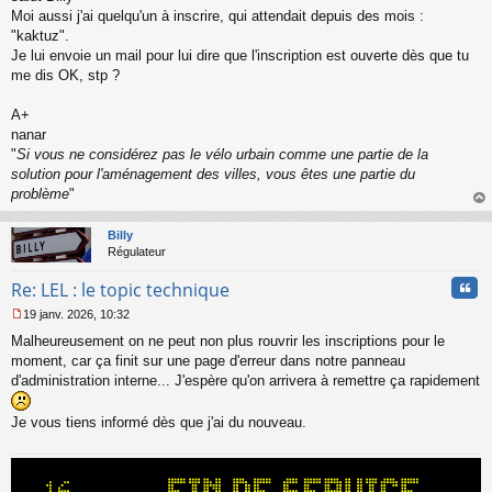
s
Moi aussi j'ai quelqu'un à inscrire, qui attendait depuis des mois :
s
"kaktuz".
a
Je lui envoie un mail pour lui dire que l'inscription est ouverte dès que tu
g
me dis OK, stp ?
e
n
o
A+
n
nanar
l
"
Si vous ne considérez pas le vélo urbain comme une partie de la
u
solution pour l'aménagement des villes, vous êtes une partie du
problème
"
au
t
Billy
Régulateur
Cita
Re: LEL : le topic technique
19 janv. 2026, 10:32
M
Malheureusement on ne peut non plus rouvrir les inscriptions pour le
e
s
moment, car ça finit sur une page d'erreur dans notre panneau
s
d'administration interne... J'espère qu'on arrivera à remettre ça rapidement
a
g
Je vous tiens informé dès que j'ai du nouveau.
e
n
o
n
l