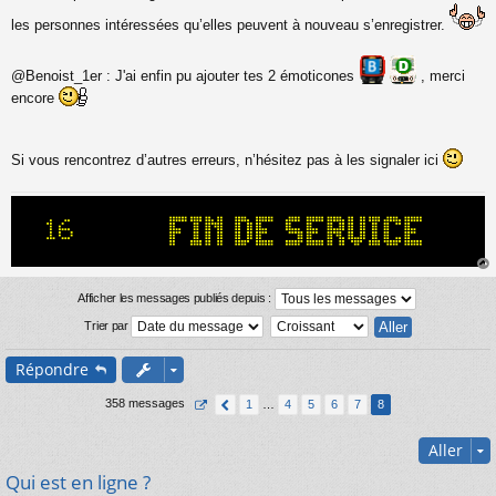
a
g
les personnes intéressées qu’elles peuvent à nouveau s’enregistrer.
e
n
o
@Benoist_1er : J'ai enfin pu ajouter tes 2 émoticones
, merci
n
encore
l
u
Si vous rencontrez d’autres erreurs, n’hésitez pas à les signaler ici
au
t
Afficher les messages publiés depuis :
Trier par
Répondre
358 messages
1
…
4
5
6
7
8
Aller
Qui est en ligne ?