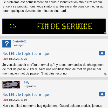
a
Le problème est actuellement en cours d’identification afin d’être résolu.
g
Si cela se produit, nous vous invitons à réessayer de vous connecter au
e
forum quelques dizaines de minutes plus tard.
n
o
n
l
u
au
t
Chris69002
Passager
Cita
Re: LEL : le topic technique
02 juin 2026, 23:39
M
Je voulais savoir si c'était normal qu'il y a des demandes de changement
e
s
de mot de passe ? J'ai du faire une réinitialisation de mot de passe car
s
mon ancien mot de passe n'était plus reconnu.
a
au
g
t
Billy
e
Régulateur
n
o
Cita
Re: LEL : le topic technique
n
l
03 juin 2026, 10:08
u
M
Non c'est lié à ce même bug également. Quand cela se produit, je vous
e