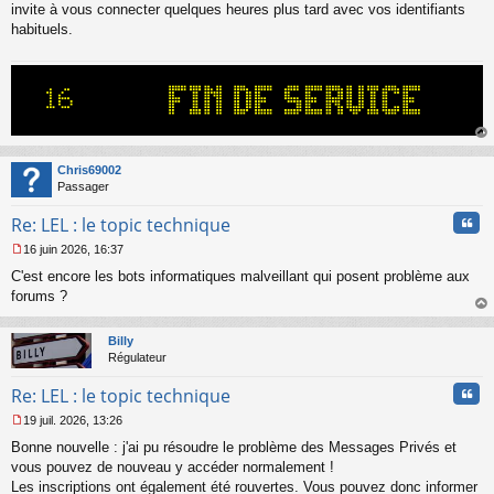
s
invite à vous connecter quelques heures plus tard avec vos identifiants
s
habituels.
a
g
e
n
o
n
l
au
u
t
Chris69002
Passager
Cita
Re: LEL : le topic technique
16 juin 2026, 16:37
M
C'est encore les bots informatiques malveillant qui posent problème aux
e
s
forums ?
s
au
a
t
Billy
g
Régulateur
e
n
Cita
Re: LEL : le topic technique
o
n
19 juil. 2026, 13:26
l
M
u
Bonne nouvelle : j'ai pu résoudre le problème des Messages Privés et
e
s
vous pouvez de nouveau y accéder normalement !
s
Les inscriptions ont également été rouvertes. Vous pouvez donc informer