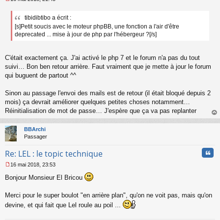
M
e
tibidibtibo a écrit :
s
[s]Petit soucis avec le moteur phpBB, une fonction a l'air d'être
s
a
deprecated ... mise à jour de php par l'hébergeur ?[/s]
g
e
n
C'était exactement ça. J'ai activé le php 7 et le forum n'a pas du tout
o
suivi… Bon ben retour arrière. Faut vraiment que je mette à jour le forum
n
qui buguent de partout ^^
l
u
Sinon au passage l'envoi des mails est de retour (il était bloqué depuis 2
mois) ça devrait améliorer quelques petites choses notamment…
Réinitialisation de mot de passe… J'espère que ça va pas replanter
au
t
BBArchi
Passager
Cita
Re: LEL : le topic technique
16 mai 2018, 23:53
M
Bonjour Monsieur El Bricou
e
s
s
Merci pour le super boulot "en arrière plan", qu'on ne voit pas, mais qu'on
a
devine, et qui fait que Lel roule au poil ...
g
e