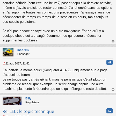
certaine période (peut-être une heure?) passer depuis la dernière activité,
même si j'avais choisis de rester connecté. J'ai cherché dans les options
et j'ai supprimé toutes les connexions précédentes, j'ai essayé aussi de
déconnecter de temps en temps de la session en cours, mais toujours
ces soucis persistent.
Je n'ai pas encore essayé avec un autre navigateur. Est-ce qu'il y a
quelque chose qui a changé récemment ou qui pourrait nécessiter
supprimer les cookies?
au
t
man-x86
Passager
Cita
21 avr. 2017, 21:42
M
J'ai parfois le même souci (Konqueror 4.14.2), uniquement sur la page
e
s
d'accueil du forum.
s
Je ne trouve pas ça très gênant, mais je pensais que c'était plutôt un
a
problème de réseau (par exemple un script chargé depuis une autre
g
machine, plus lente à répondre que celle qui héberge le reste du site).
e
au
n
t
o
Billy
n
Régulateur
l
u
Cita
Re: LEL : le topic technique