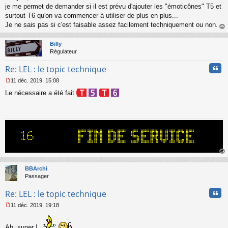
s
je me permet de demander si il est prévu d'ajouter les "émoticônes" T5 et
s
surtout T6 qu'on va commencer à utiliser de plus en plus...
a
Je ne sais pas si c'est faisable assez facilement techniquement ou non.
g
au
e
t
n
Billy
o
Régulateur
n
Cita
l
Re: LEL : le topic technique
u
11 déc. 2019, 15:08
M
Le nécessaire a été fait
e
s
s
a
g
e
n
o
n
au
l
t
BBArchi
u
Passager
Cita
Re: LEL : le topic technique
11 déc. 2019, 19:18
M
e
s
Ah, super !