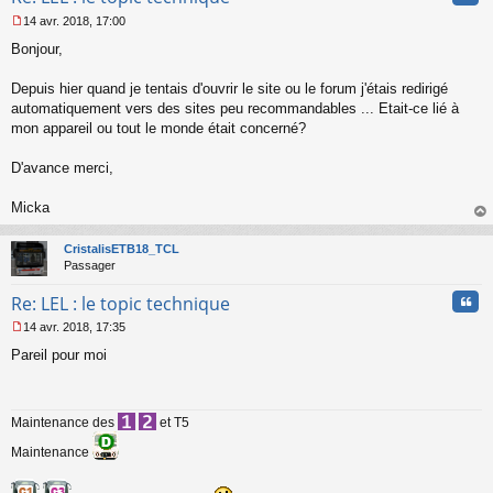
n
14 avr. 2018, 17:00
l
M
u
Bonjour,
e
s
s
Depuis hier quand je tentais d'ouvrir le site ou le forum j'étais redirigé
a
automatiquement vers des sites peu recommandables ... Etait-ce lié à
g
mon appareil ou tout le monde était concerné?
e
n
o
D'avance merci,
n
l
Micka
u
au
t
CristalisETB18_TCL
Passager
Cita
Re: LEL : le topic technique
14 avr. 2018, 17:35
M
Pareil pour moi
e
s
s
a
Maintenance des
et T5
g
e
Maintenance
n
o
n