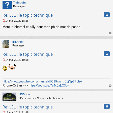
t
Traintrain
Passager
Cita
Re: LEL : le topic technique
14 mai 2018, 18:26
M
Merci a bbarchi et billy pour mon pb de mot de passe.
e
s
s
au
a
t
BBArchi
g
Passager
e
n
Cita
Re: LEL : le topic technique
o
n
14 mai 2018, 19:58
l
M
u
e
s
s
a
https://www.youtube.com/channel/UC99xju ... J1jNp3FLhA
g
Rhone-Océan >>>
https://youtu.be/7y4cJaLO3vw
e
n
au
o
t
ElBricou
n
Direction des Services Techniques
l
u
Cita
Re: LEL : le topic technique
16 mai 2018, 21:45