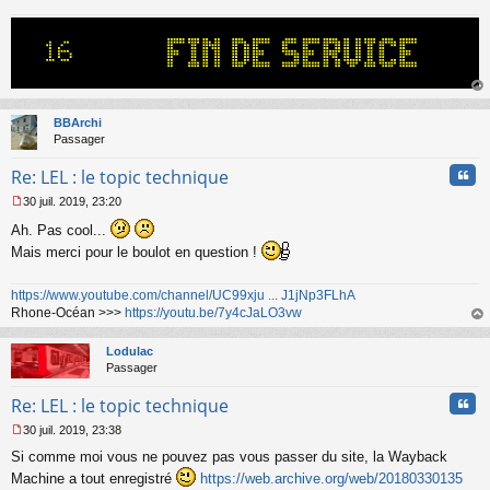
g
e
n
o
n
l
au
u
t
BBArchi
Passager
Cita
Re: LEL : le topic technique
30 juil. 2019, 23:20
M
Ah. Pas cool...
e
s
Mais merci pour le boulot en question !
s
a
https://www.youtube.com/channel/UC99xju ... J1jNp3FLhA
g
e
Rhone-Océan >>>
https://youtu.be/7y4cJaLO3vw
n
au
o
t
Lodulac
n
Passager
l
u
Cita
Re: LEL : le topic technique
30 juil. 2019, 23:38
M
Si comme moi vous ne pouvez pas vous passer du site, la Wayback
e
s
Machine a tout enregistré
https://web.archive.org/web/20180330135