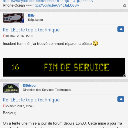
https://www.youtube.com/channel/UC99xju ... J1jNp3FLhA
Rhone-Océan >>>
https://youtu.be/7y4cJaLO3vw
au
t
Billy
Régulateur
Cita
Re: LEL : le topic technique
01 nov. 2016, 15:02
M
Incident terminé, j'ai trouvé comment réparer la bêtise
e
s
s
a
g
e
n
o
n
au
l
t
ElBricou
u
Direction des Services Techniques
Cita
Re: LEL : le topic technique
22 févr. 2017, 19:46
M
Bonjour,
e
s
s
On a tenté une mise à jour du forum depuis 16h30. Cette mise à jour n'a
a