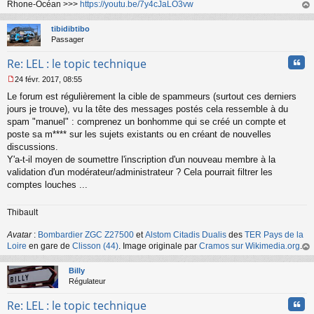
Rhone-Océan >>>
https://youtu.be/7y4cJaLO3vw
au
t
tibidibtibo
Passager
Cita
Re: LEL : le topic technique
24 févr. 2017, 08:55
M
Le forum est régulièrement la cible de spammeurs (surtout ces derniers
e
s
jours je trouve), vu la tête des messages postés cela ressemble à du
s
spam "manuel" : comprenez un bonhomme qui se créé un compte et
a
poste sa m**** sur les sujets existants ou en créant de nouvelles
g
discussions.
e
Y'a-t-il moyen de soumettre l'inscription d'un nouveau membre à la
n
o
validation d'un modérateur/administrateur ? Cela pourrait filtrer les
n
comptes louches ...
l
u
Thibault
Avatar
:
Bombardier ZGC Z27500
et
Alstom Citadis Dualis
des
TER Pays de la
Loire
en gare de
Clisson (44)
. Image originale par
Cramos sur Wikimedia.org
.
au
t
Billy
Régulateur
Cita
Re: LEL : le topic technique