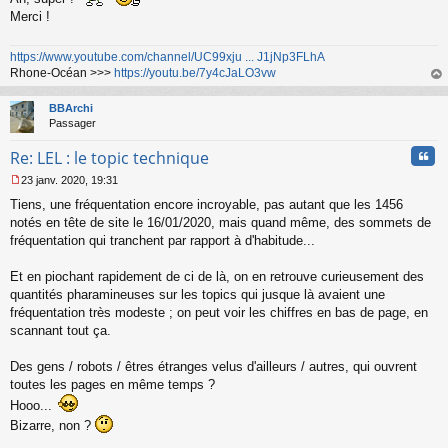
s
Merci !
a
g
https://www.youtube.com/channel/UC99xju ... J1jNp3FLhA
e
n
Rhone-Océan >>>
https://youtu.be/7y4cJaLO3vw
o
au
n
t
BBArchi
l
Passager
u
Cita
Re: LEL : le topic technique
23 janv. 2020, 19:31
M
Tiens, une fréquentation encore incroyable, pas autant que les 1456
e
s
notés en tête de site le 16/01/2020, mais quand même, des sommets de
s
fréquentation qui tranchent par rapport à d'habitude...
a
g
Et en piochant rapidement de ci de là, on en retrouve curieusement des
e
quantités pharamineuses sur les topics qui jusque là avaient une
n
o
fréquentation très modeste ; on peut voir les chiffres en bas de page, en
n
scannant tout ça.
l
u
Des gens / robots / êtres étranges velus d'ailleurs / autres, qui ouvrent
toutes les pages en même temps ?
Hooo...
Bizarre, non ?