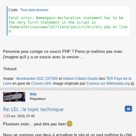
a
g
Code :
Tout sélectionner
e
Fatal error: Namespace declaration statement has to be
n
the very first statement in the script in
o
/home/elbricou/www/lel/libraries/src/Uri/Uri.php on line
n
9
l
u
Personne pour corriger ce soucis PHP ? Perso je maîtrise pas mais
j'imagine qu'il y a un soucis avec la version ...
Thibault
Avatar
:
Bombardier ZGC Z27500
et
Alstom Citadis Dualis
des
TER Pays de la
Loire
en gare de
Clisson (44)
. Image originale par
Cramos sur Wikimedia.org
.
au
t
Billy
Régulateur
Cita
Re: LEL : le topic technique
13 avr. 2019, 07:45
M
Plusieurs mois... peut être pas hein
e
s
s
Nous ne sommes que deux à actualiser le site et un seul maîtrise le côté