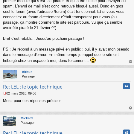
premier module qui s'est fait pirater, et qui a été utilisé pour envoyer du
e
spam. L'envoi de mail s'est donc retrouvé bloqué aussi. Donc en gros
n
o
seul le forum (avec l'adresse /forum) était fonctionnel. Et si vous vous
n
connectiez au forum directement c'était transparent pour vous (au
l
passage, ça montre comment le site est parcouru, vu que ça semble
u
avoir été piraté le 21 février ^^)
Bref c'est rétabli... Jusqu'au prochain piratage !
PS : Je répond à un message privé en public : oui, il y avait mon pseudo
dans le message d'erreur. En même temps je rappel que le site est
hébergé chez un espace à moi, donc forcement...
au
t
Airbus
Passager
Cita
Re: LEL : le topic technique
02 mars 2018, 09:06
M
Merci pour ces réponses précises.
e
s
s
au
a
t
Micka69
g
Passager
e
n
Cita
Re: LEL : le topic technique
o