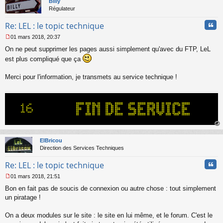
Billy
n
Régulateur
l
u
Cita
Re: LEL : le topic technique
01 mars 2018, 20:37
M
On ne peut supprimer les pages aussi simplement qu'avec du FTP, LeL
e
s
est plus compliqué que ça
s
a
Merci pour l'information, je transmets au service technique !
g
e
n
o
n
l
u
au
t
ElBricou
Direction des Services Techniques
Cita
Re: LEL : le topic technique
01 mars 2018, 21:51
M
Bon en fait pas de soucis de connexion ou autre chose : tout simplement
e
s
un piratage !
s
a
On a deux modules sur le site : le site en lui même, et le forum. C'est le
g