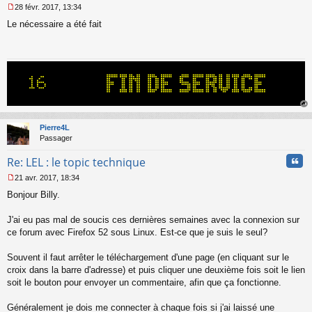
28 févr. 2017, 13:34
M
Le nécessaire a été fait
e
s
s
a
g
e
n
o
n
au
l
t
Pierre4L
u
Passager
Cita
Re: LEL : le topic technique
21 avr. 2017, 18:34
M
Bonjour Billy.
e
s
s
J'ai eu pas mal de soucis ces dernières semaines avec la connexion sur
a
ce forum avec Firefox 52 sous Linux. Est-ce que je suis le seul?
g
e
Souvent il faut arrêter le téléchargement d'une page (en cliquant sur le
n
o
croix dans la barre d'adresse) et puis cliquer une deuxième fois soit le lien
n
soit le bouton pour envoyer un commentaire, afin que ça fonctionne.
l
u
Généralement je dois me connecter à chaque fois si j'ai laissé une