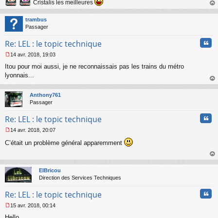
Cristalis les meilleures
l
au
u
t
trambus
Passager
Cita
Re: LEL : le topic technique
14 avr. 2018, 19:03
M
Itou pour moi aussi, je ne reconnaissais pas les trains du métro
e
s
lyonnais...
s
au
a
t
Anthony761
g
Passager
e
n
Cita
Re: LEL : le topic technique
o
n
14 avr. 2018, 20:07
l
M
u
C’était un problème général apparemment
e
s
s
au
a
t
ElBricou
g
Direction des Services Techniques
e
n
Cita
Re: LEL : le topic technique
o
n
15 avr. 2018, 00:14
l
M
u
Hello,