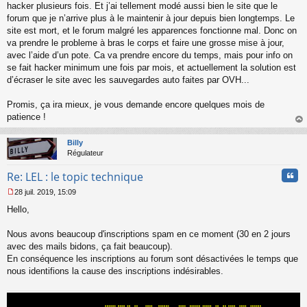
n
hacker plusieurs fois. Et j’ai tellement modé aussi bien le site que le
l
forum que je n’arrive plus à le maintenir à jour depuis bien longtemps. Le
u
site est mort, et le forum malgré les apparences fonctionne mal. Donc on
va prendre le probleme à bras le corps et faire une grosse mise à jour,
avec l’aide d’un pote. Ca va prendre encore du temps, mais pour info on
se fait hacker minimum une fois par mois, et actuellement la solution est
d’écraser le site avec les sauvegardes auto faites par OVH...
Promis, ça ira mieux, je vous demande encore quelques mois de
patience !
au
t
Billy
Régulateur
Cita
Re: LEL : le topic technique
28 juil. 2019, 15:09
M
Hello,
e
s
s
Nous avons beaucoup d'inscriptions spam en ce moment (30 en 2 jours
a
avec des mails bidons, ça fait beaucoup).
g
En conséquence les inscriptions au forum sont désactivées le temps que
e
nous identifions la cause des inscriptions indésirables.
n
o
n
l