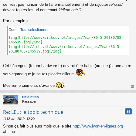
n
ce n'est pas humain de le faire manuellement) et de rajouter
reho.st/
o
devant toutes les url contenant
kirikoo.net/
?
n
l
Par exemple ici :
u
Code :
Tout sélectionner
[img]http://www.kirikoo.net/images/7manx86-5-20180703-
145539.jpg[/img]
[img]http://reho.st/www.kirikoo.net/images/7manx86-5-
20180703-145539.jpg[/img]
Cet hébergeur (forum hardware.fr) devrait être fiable (au pire j'ai une autre
sauvegarde que je peux uploader ailleurs
).
Mes remerciements d'avance
.
au
t
tibidibtibo
Passager
Cita
Re: LEL : le topic technique
12 avr. 2019, 12:20
M
Sinon ça fait plusieurs mois que le site
http://www.lyon-en-lignes.org
e
s
affiche :
s