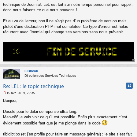
a
technique de Joomla!. LeL est fait sur notre temps personnel pour rappel,
g
donc nous faisons ce que nous pouvons !
e
n
o
Et au vu de l'erreur, non il ne s'agit pas d'un problème de version mais
n
plutôt d'une déclaration PHP mal complétée. Ce type d'erreur est hélas
l
récurrent avec Joomla! qui change ses versions sans nous prévenir.
u
au
t
ElBricou
Direction des Services Techniques
Cita
Re: LEL : le topic technique
15 avr. 2019, 22:35
M
Bonjour,
e
s
s
Désolé pour le délai de réponse ultra long.
a
Man-x86 je vais voir ce qu’il est possible. Enfin plus exactement c’est
g
évidement possible faut que je me plonge dans le code
e
n
o
tibidibtibo (et j’en profile pour faire un message général) : le site s’est fait