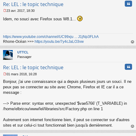
Cita
Re: LEL : le topic technique
23 avr. 2017, 18:30
M
Idem, no souci avec Firefox sous W8.1...
e
s
s
a
https://www.youtube.com/channel/UC99xju ... J1jNp3FLhA
g
Rhone-Océan >>>
https://youtu.be/7y4cJaLO3vw
e
n
au
o
t
UTTCL
n
Passager
l
u
Cita
Re: LEL : le topic technique
01 mars 2018, 16:28
M
Bonjour, j'ai une connaissance qui a depuis plusieurs jours un souci. Il ne
e
s
peux pas se connecter au site avec Chrome, Firefox et IE car il a ce
s
message :
a
g
---> Parse error: syntax error, unexpected '$vae5766' (T_VARIABLE) in
e
/home/elbricou/www/lel/libraries/src/Factory.php on line 1
n
o
n
Autrement son internet fonctionne bien, il peut se connecter sur d'autres
l
sites et sur celui-ci tout fonctionnait bien jusqu'à dernièrement.
u
au
t