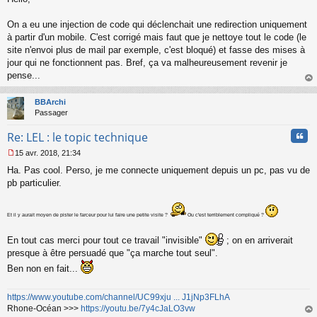
e
s
s
On a eu une injection de code qui déclenchait une redirection uniquement
a
à partir d'un mobile. C'est corrigé mais faut que je nettoye tout le code (le
g
site n'envoi plus de mail par exemple, c'est bloqué) et fasse des mises à
e
jour qui ne fonctionnent pas. Bref, ça va malheureusement revenir je
n
o
pense...
n
au
l
t
BBArchi
u
Passager
Cita
Re: LEL : le topic technique
15 avr. 2018, 21:34
M
Ha. Pas cool. Perso, je me connecte uniquement depuis un pc, pas vu de
e
s
pb particulier.
s
a
g
Et il y aurait moyen de pister le farceur pour lui faire une petite visite ?
Ou c'est terriblement compliqué ?
e
n
En tout cas merci pour tout ce travail "invisible"
; on en arriverait
o
presque à être persuadé que "ça marche tout seul".
n
l
Ben non en fait...
u
https://www.youtube.com/channel/UC99xju ... J1jNp3FLhA
Rhone-Océan >>>
https://youtu.be/7y4cJaLO3vw