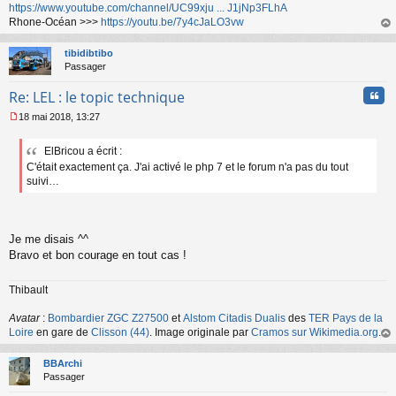
n
https://www.youtube.com/channel/UC99xju ... J1jNp3FLhA
o
Rhone-Océan >>>
https://youtu.be/7y4cJaLO3vw
n
au
l
t
tibidibtibo
u
Passager
Cita
Re: LEL : le topic technique
18 mai 2018, 13:27
M
e
ElBricou a écrit :
s
C'était exactement ça. J'ai activé le php 7 et le forum n'a pas du tout
s
a
suivi…
g
e
n
o
Je me disais ^^
n
Bravo et bon courage en tout cas !
l
u
Thibault
Avatar
:
Bombardier ZGC Z27500
et
Alstom Citadis Dualis
des
TER Pays de la
Loire
en gare de
Clisson (44)
. Image originale par
Cramos sur Wikimedia.org
.
au
t
BBArchi
Passager