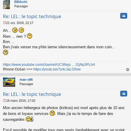
t
BBArchi
u
Passager
Cita
Re: LEL : le topic technique
21 oct. 2018, 22:17
M
Ah...
e
s
Rien ... rien ?
s
Bon. ..
a
Ben j'vais verser ma p'tite larme silencieusement dans mon coin...
g
e
n
o
https://www.youtube.com/channel/UC99xju ... J1jNp3FLhA
n
Rhone-Océan >>>
https://youtu.be/7y4cJaLO3vw
l
au
u
t
man-x86
Passager
Cita
Re: LEL : le topic technique
16 mars 2019, 17:02
M
Mon ancien hébergeur de photos (kirikoo) est mort après plus de 10 ans
e
s
de bons et loyaux services
. Mais j'ai eu le temps de faire des
s
sauvegardes
.
a
g
Est-il possible de modifier tous mes posts (probablement avec un script,
e