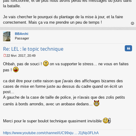
pas fonctionné, et de plus nous avons perdu les messages du jours dans
g
la bataille.
e
n
o
Je vais chercher le pourquoi du plantage de la mise à jour, et la faire
n
correctement. Mais ça va me prendre un peu de temps !
l
au
u
t
BBArchi
Passager
Cita
Re: LEL : le topic technique
22 févr. 2017, 20:49
M
Ohbah, pas de souci !
on va supporter le stress... ne vous en faites
e
s
pas !
s
a
ca doit être pour cette raison que j'avais des affichages bizarres des
g
cases de mise en forme juste au dessus du cadre quand on écrit un
e
n
post...
o
A gauche de la case de taille de police, je n'avais que des zolis petits
n
carrés à bords arrondis, avec un arobase dedans...
l
u
Merci pour le super boulot technique quasiment invisible
https://www.youtube.com/channel/UC99xju ... J1jNp3FLhA