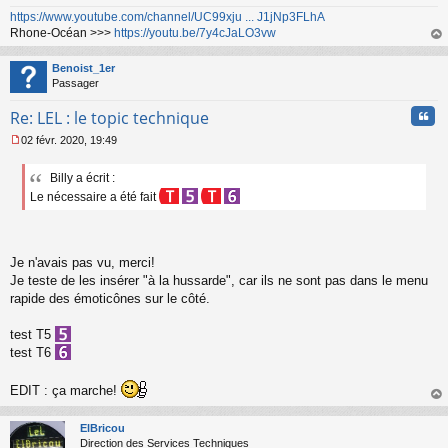
https://www.youtube.com/channel/UC99xju ... J1jNp3FLhA
Rhone-Océan >>>
https://youtu.be/7y4cJaLO3vw
au
t
Benoist_1er
Passager
Cita
Re: LEL : le topic technique
02 févr. 2020, 19:49
M
e
Billy a écrit :
s
s
Le nécessaire a été fait
a
g
e
n
Je n'avais pas vu, merci!
o
Je teste de les insérer "à la hussarde", car ils ne sont pas dans le menu
n
rapide des émoticônes sur le côté.
l
u
test T5
test T6
EDIT : ça marche!
au
t
ElBricou
Direction des Services Techniques