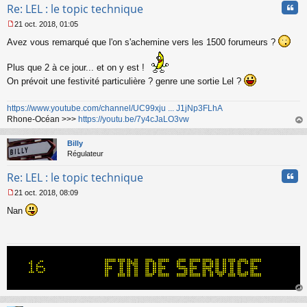
Cita
Re: LEL : le topic technique
21 oct. 2018, 01:05
M
Avez vous remarqué que l'on s'achemine vers les 1500 forumeurs ?
e
s
s
Plus que 2 à ce jour... et on y est !
a
On prévoit une festivité particulière ? genre une sortie Lel ?
g
e
n
https://www.youtube.com/channel/UC99xju ... J1jNp3FLhA
o
Rhone-Océan >>>
https://youtu.be/7y4cJaLO3vw
n
au
l
t
Billy
u
Régulateur
Cita
Re: LEL : le topic technique
21 oct. 2018, 08:09
M
Nan
e
s
s
a
g
e
n
o
n
au
l