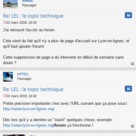
Airbus
Passager
Cita
Re: LEL : le topic technique
01 mars 2018, 16:42
M
J'ai retrouvé l'accès au forum.
e
s
s
Cela vient du fait qu'il n'y a plus de page d'accueil sur Lyon-en-lignes, et
a
qu'il faut ajouter /forum/
g
e
Cette suppression de page a du intervenir en début de semaine sans
n
o
doute ?
n
au
l
t
UTTCL
u
Passager
Cita
Re: LEL : le topic technique
01 mars 2018, 16:42
M
Petite précision importante c'est avec l'URL suivant que ça pose souci :
e
s
http://www.lyon-en-lignes.org/
s
a
Dès lors qu'il y a derrière un "slash" quelques chose, exemple :
g
http://www.lyon-en-lignes.org
/forum
ça fonctionne !
e
au
n
t
o