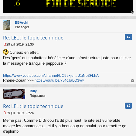
u
au
t
BBArchi
Passager
Cita
Re: LEL : le topic technique
29 juil. 2019, 21:30
M
Curieux en effet.
e
s
Des 'gens' qui souhaitent bénéficier d'une infrastructure juste pour utiliser
s
la messagerie tranquille peppouze ?
a
g
e
https://www.youtube.com/channel/UC99xju ... J1jNp3FLhA
n
Rhone-Océan >>>
https://youtu.be/7y4cJaLO3vw
o
au
n
t
Billy
l
Régulateur
u
Cita
Re: LEL : le topic technique
29 juil. 2019, 22:24
M
Même pas. Comme ElBricou l'a dit plus haut, le site est vulnérable
e
s
malgré les apparences... et il y a beaucoup de boulot pour remettre ça
s
d'aplomb
a