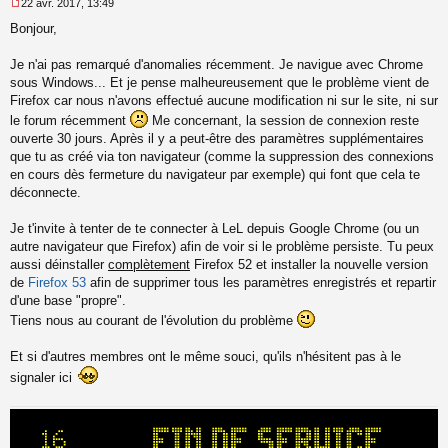
22 avr. 2017, 13:49
M
Bonjour,
e
s
s
Je n'ai pas remarqué d'anomalies récemment. Je navigue avec Chrome
a
sous Windows... Et je pense malheureusement que le problème vient de
g
Firefox car nous n'avons effectué aucune modification ni sur le site, ni sur
e
le forum récemment
Me concernant, la session de connexion reste
n
o
ouverte 30 jours. Après il y a peut-être des paramètres supplémentaires
n
que tu as créé via ton navigateur (comme la suppression des connexions
l
en cours dès fermeture du navigateur par exemple) qui font que cela te
u
déconnecte.
Je t'invite à tenter de te connecter à LeL depuis Google Chrome (ou un
autre navigateur que Firefox) afin de voir si le problème persiste. Tu peux
aussi déinstaller
complètement
Firefox 52 et installer la nouvelle version
de
Firefox 53
afin de supprimer tous les paramètres enregistrés et repartir
d'une base "propre".
Tiens nous au courant de l'évolution du problème
Et si d'autres membres ont le même souci, qu'ils n'hésitent pas à le
signaler ici