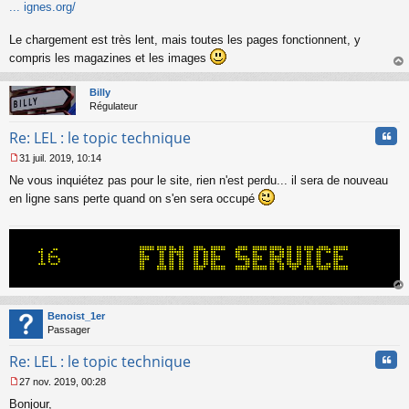
s
... ignes.org/
a
g
Le chargement est très lent, mais toutes les pages fonctionnent, y
e
n
compris les magazines et les images
o
au
n
t
Billy
l
Régulateur
u
Cita
Re: LEL : le topic technique
31 juil. 2019, 10:14
M
Ne vous inquiétez pas pour le site, rien n'est perdu... il sera de nouveau
e
s
en ligne sans perte quand on s'en sera occupé
s
a
g
e
n
o
n
au
l
t
Benoist_1er
u
Passager
Cita
Re: LEL : le topic technique
27 nov. 2019, 00:28
M
Bonjour,
e