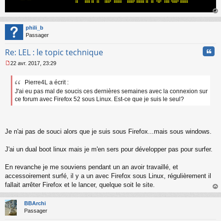
au
t
phili_b
Passager
Cita
Re: LEL : le topic technique
22 avr. 2017, 23:29
M
e
Pierre4L a écrit :
s
J'ai eu pas mal de soucis ces dernières semaines avec la connexion sur
s
a
ce forum avec Firefox 52 sous Linux. Est-ce que je suis le seul?
g
e
n
o
Je n'ai pas de souci alors que je suis sous Firefox...mais sous windows.
n
l
J'ai un dual boot linux mais je m'en sers pour développer pas pour surfer.
u
En revanche je me souviens pendant un an avoir travaillé, et
accessoirement surfé, il y a un avec Firefox sous Linux, régulièrement il
fallait arrêter Firefox et le lancer, quelque soit le site.
au
t
BBArchi
Passager