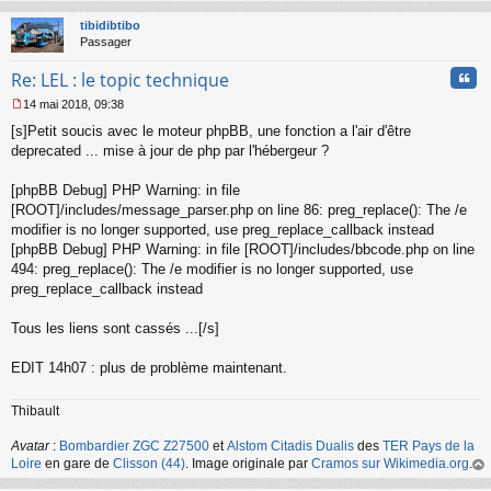
au
t
tibidibtibo
Passager
Cita
Re: LEL : le topic technique
14 mai 2018, 09:38
M
[s]Petit soucis avec le moteur phpBB, une fonction a l'air d'être
e
s
deprecated ... mise à jour de php par l'hébergeur ?
s
a
[phpBB Debug] PHP Warning: in file
g
[ROOT]/includes/message_parser.php on line 86: preg_replace(): The /e
e
modifier is no longer supported, use preg_replace_callback instead
n
o
[phpBB Debug] PHP Warning: in file [ROOT]/includes/bbcode.php on line
n
494: preg_replace(): The /e modifier is no longer supported, use
l
preg_replace_callback instead
u
Tous les liens sont cassés ...[/s]
EDIT 14h07 : plus de problème maintenant.
Thibault
Avatar
:
Bombardier ZGC Z27500
et
Alstom Citadis Dualis
des
TER Pays de la
Loire
en gare de
Clisson (44)
. Image originale par
Cramos sur Wikimedia.org
.
au