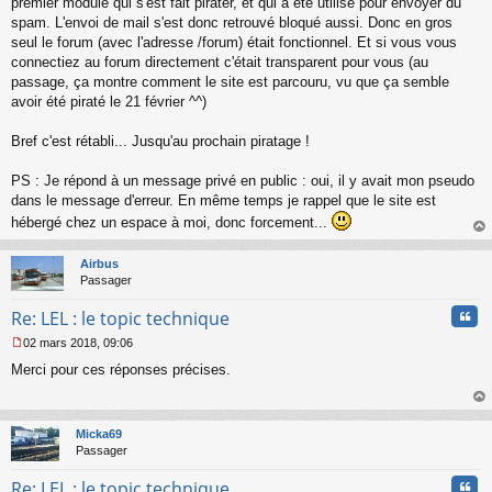
premier module qui s'est fait pirater, et qui a été utilisé pour envoyer du
e
spam. L'envoi de mail s'est donc retrouvé bloqué aussi. Donc en gros
n
o
seul le forum (avec l'adresse /forum) était fonctionnel. Et si vous vous
n
connectiez au forum directement c'était transparent pour vous (au
l
passage, ça montre comment le site est parcouru, vu que ça semble
u
avoir été piraté le 21 février ^^)
Bref c'est rétabli... Jusqu'au prochain piratage !
PS : Je répond à un message privé en public : oui, il y avait mon pseudo
dans le message d'erreur. En même temps je rappel que le site est
hébergé chez un espace à moi, donc forcement...
au
t
Airbus
Passager
Cita
Re: LEL : le topic technique
02 mars 2018, 09:06
M
Merci pour ces réponses précises.
e
s
s
au
a
t
Micka69
g
Passager
e
n
Cita
Re: LEL : le topic technique
o