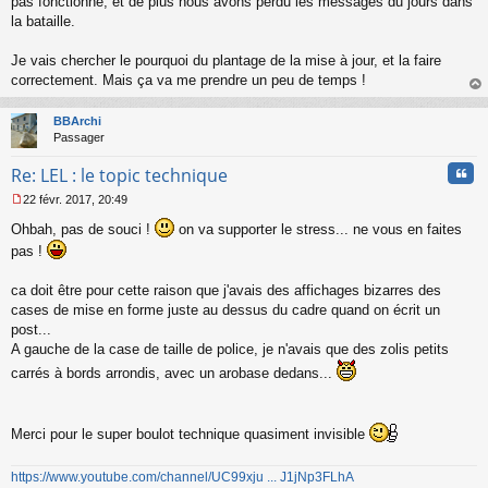
pas fonctionné, et de plus nous avons perdu les messages du jours dans
g
la bataille.
e
n
o
Je vais chercher le pourquoi du plantage de la mise à jour, et la faire
n
correctement. Mais ça va me prendre un peu de temps !
l
au
u
t
BBArchi
Passager
Cita
Re: LEL : le topic technique
22 févr. 2017, 20:49
M
Ohbah, pas de souci !
on va supporter le stress... ne vous en faites
e
s
pas !
s
a
ca doit être pour cette raison que j'avais des affichages bizarres des
g
cases de mise en forme juste au dessus du cadre quand on écrit un
e
n
post...
o
A gauche de la case de taille de police, je n'avais que des zolis petits
n
carrés à bords arrondis, avec un arobase dedans...
l
u
Merci pour le super boulot technique quasiment invisible
https://www.youtube.com/channel/UC99xju ... J1jNp3FLhA