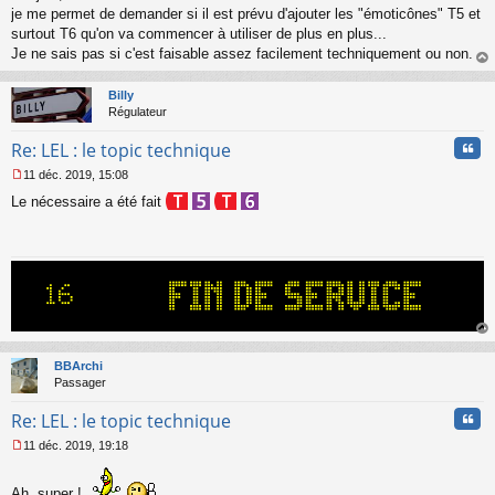
s
je me permet de demander si il est prévu d'ajouter les "émoticônes" T5 et
s
surtout T6 qu'on va commencer à utiliser de plus en plus...
a
Je ne sais pas si c'est faisable assez facilement techniquement ou non.
g
au
e
t
n
Billy
o
Régulateur
n
Cita
l
Re: LEL : le topic technique
u
11 déc. 2019, 15:08
M
Le nécessaire a été fait
e
s
s
a
g
e
n
o
n
au
l
t
BBArchi
u
Passager
Cita
Re: LEL : le topic technique
11 déc. 2019, 19:18
M
e
s
Ah, super !