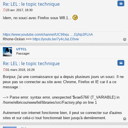
Cita
Re: LEL : le topic technique
23 avr. 2017, 18:30
M
Idem, no souci avec Firefox sous W8.1...
e
s
s
a
https://www.youtube.com/channel/UC99xju ... J1jNp3FLhA
g
Rhone-Océan >>>
https://youtu.be/7y4cJaLO3vw
e
n
au
o
t
UTTCL
n
Passager
l
u
Cita
Re: LEL : le topic technique
01 mars 2018, 16:28
M
Bonjour, j'ai une connaissance qui a depuis plusieurs jours un souci. Il ne
e
s
peux pas se connecter au site avec Chrome, Firefox et IE car il a ce
s
message :
a
g
---> Parse error: syntax error, unexpected '$vae5766' (T_VARIABLE) in
e
/home/elbricou/www/lel/libraries/src/Factory.php on line 1
n
o
n
Autrement son internet fonctionne bien, il peut se connecter sur d'autres
l
sites et sur celui-ci tout fonctionnait bien jusqu'à dernièrement.
u
au
t