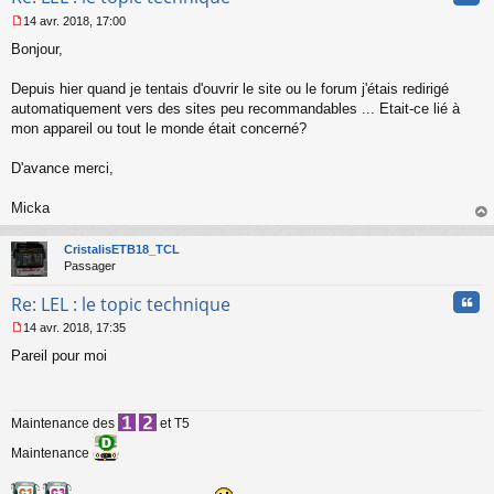
n
14 avr. 2018, 17:00
l
M
u
Bonjour,
e
s
s
Depuis hier quand je tentais d'ouvrir le site ou le forum j'étais redirigé
a
automatiquement vers des sites peu recommandables ... Etait-ce lié à
g
mon appareil ou tout le monde était concerné?
e
n
o
D'avance merci,
n
l
Micka
u
au
t
CristalisETB18_TCL
Passager
Cita
Re: LEL : le topic technique
14 avr. 2018, 17:35
M
Pareil pour moi
e
s
s
a
Maintenance des
et T5
g
e
Maintenance
n
o
n