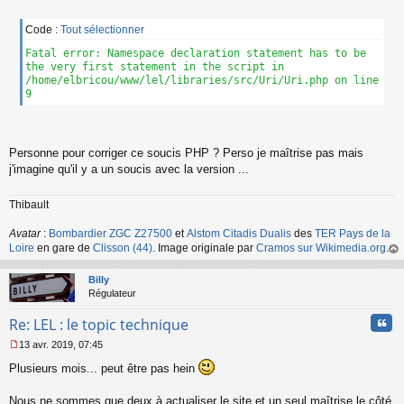
a
g
Code :
Tout sélectionner
e
Fatal error: Namespace declaration statement has to be
n
the very first statement in the script in
o
/home/elbricou/www/lel/libraries/src/Uri/Uri.php on line
n
9
l
u
Personne pour corriger ce soucis PHP ? Perso je maîtrise pas mais
j'imagine qu'il y a un soucis avec la version ...
Thibault
Avatar
:
Bombardier ZGC Z27500
et
Alstom Citadis Dualis
des
TER Pays de la
Loire
en gare de
Clisson (44)
. Image originale par
Cramos sur Wikimedia.org
.
au
t
Billy
Régulateur
Cita
Re: LEL : le topic technique
13 avr. 2019, 07:45
M
Plusieurs mois... peut être pas hein
e
s
s
Nous ne sommes que deux à actualiser le site et un seul maîtrise le côté