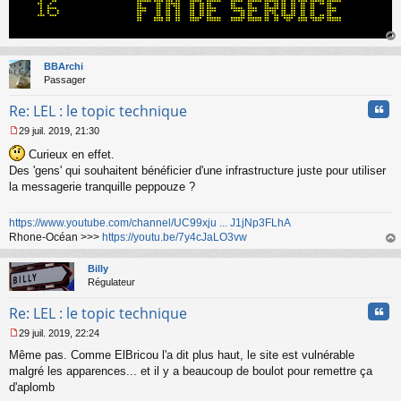
u
au
t
BBArchi
Passager
Cita
Re: LEL : le topic technique
29 juil. 2019, 21:30
M
Curieux en effet.
e
s
Des 'gens' qui souhaitent bénéficier d'une infrastructure juste pour utiliser
s
la messagerie tranquille peppouze ?
a
g
e
https://www.youtube.com/channel/UC99xju ... J1jNp3FLhA
n
Rhone-Océan >>>
https://youtu.be/7y4cJaLO3vw
o
au
n
t
Billy
l
Régulateur
u
Cita
Re: LEL : le topic technique
29 juil. 2019, 22:24
M
Même pas. Comme ElBricou l'a dit plus haut, le site est vulnérable
e
s
malgré les apparences... et il y a beaucoup de boulot pour remettre ça
s
d'aplomb
a