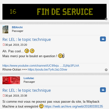
g
e
n
o
n
l
au
u
t
BBArchi
Passager
Cita
Re: LEL : le topic technique
30 juil. 2019, 23:20
M
Ah. Pas cool...
e
s
Mais merci pour le boulot en question !
s
a
https://www.youtube.com/channel/UC99xju ... J1jNp3FLhA
g
e
Rhone-Océan >>>
https://youtu.be/7y4cJaLO3vw
n
au
o
t
Lodulac
n
Passager
l
u
Cita
Re: LEL : le topic technique
30 juil. 2019, 23:38
M
Si comme moi vous ne pouvez pas vous passer du site, la Wayback
e
s
Machine a tout enregistré
https://web.archive.org/web/20180330135