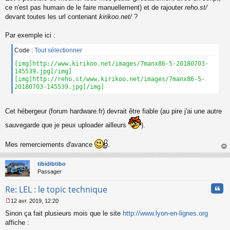
n
ce n'est pas humain de le faire manuellement) et de rajouter
reho.st/
o
devant toutes les url contenant
kirikoo.net/
?
n
l
Par exemple ici :
u
Code :
Tout sélectionner
[img]http://www.kirikoo.net/images/7manx86-5-20180703-
145539.jpg[/img]
[img]http://reho.st/www.kirikoo.net/images/7manx86-5-
20180703-145539.jpg[/img]
Cet hébergeur (forum hardware.fr) devrait être fiable (au pire j'ai une autre
sauvegarde que je peux uploader ailleurs
).
Mes remerciements d'avance
.
au
t
tibidibtibo
Passager
Cita
Re: LEL : le topic technique
12 avr. 2019, 12:20
M
Sinon ça fait plusieurs mois que le site
http://www.lyon-en-lignes.org
e
s
affiche :
s