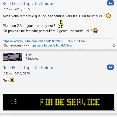
Cita
Re: LEL : le topic technique
21 oct. 2018, 01:05
M
Avez vous remarqué que l'on s'achemine vers les 1500 forumeurs ?
e
s
s
Plus que 2 à ce jour... et on y est !
a
On prévoit une festivité particulière ? genre une sortie Lel ?
g
e
n
https://www.youtube.com/channel/UC99xju ... J1jNp3FLhA
o
Rhone-Océan >>>
https://youtu.be/7y4cJaLO3vw
n
au
l
t
Billy
u
Régulateur
Cita
Re: LEL : le topic technique
21 oct. 2018, 08:09
M
Nan
e
s
s
a
g
e
n
o
n
au
l