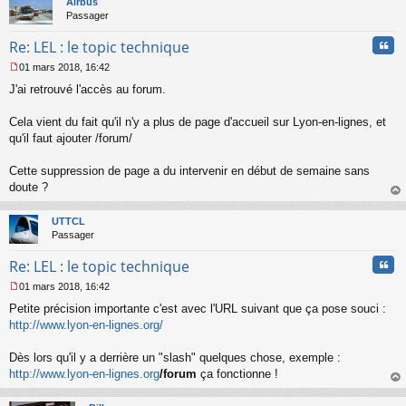
Airbus
Passager
Cita
Re: LEL : le topic technique
01 mars 2018, 16:42
M
J'ai retrouvé l'accès au forum.
e
s
s
Cela vient du fait qu'il n'y a plus de page d'accueil sur Lyon-en-lignes, et
a
qu'il faut ajouter /forum/
g
e
Cette suppression de page a du intervenir en début de semaine sans
n
o
doute ?
n
au
l
t
UTTCL
u
Passager
Cita
Re: LEL : le topic technique
01 mars 2018, 16:42
M
Petite précision importante c'est avec l'URL suivant que ça pose souci :
e
s
http://www.lyon-en-lignes.org/
s
a
Dès lors qu'il y a derrière un "slash" quelques chose, exemple :
g
http://www.lyon-en-lignes.org
/forum
ça fonctionne !
e
au
n
t
o