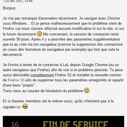
22 avr. 2017, 13:49
M
Bonjour,
e
s
s
Je n'ai pas remarqué d'anomalies récemment. Je navigue avec Chrome
a
sous Windows... Et je pense malheureusement que le problème vient de
g
Firefox car nous n'avons effectué aucune modification ni sur le site, ni sur
e
le forum récemment
Me concernant, la session de connexion reste
n
o
ouverte 30 jours. Après il y a peut-être des paramètres supplémentaires
n
que tu as créé via ton navigateur (comme la suppression des connexions
l
en cours dès fermeture du navigateur par exemple) qui font que cela te
u
déconnecte.
Je t'invite à tenter de te connecter à LeL depuis Google Chrome (ou un
autre navigateur que Firefox) afin de voir si le problème persiste. Tu peux
aussi déinstaller
complètement
Firefox 52 et installer la nouvelle version
de
Firefox 53
afin de supprimer tous les paramètres enregistrés et repartir
d'une base "propre".
Tiens nous au courant de l'évolution du problème
Et si d'autres membres ont le même souci, qu'ils n'hésitent pas à le
signaler ici