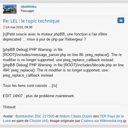
au
t
tibidibtibo
Passager
Cita
Re: LEL : le topic technique
14 mai 2018, 09:38
M
[s]Petit soucis avec le moteur phpBB, une fonction a l'air d'être
e
s
deprecated ... mise à jour de php par l'hébergeur ?
s
a
[phpBB Debug] PHP Warning: in file
g
[ROOT]/includes/message_parser.php on line 86: preg_replace(): The /e
e
modifier is no longer supported, use preg_replace_callback instead
n
o
[phpBB Debug] PHP Warning: in file [ROOT]/includes/bbcode.php on line
n
494: preg_replace(): The /e modifier is no longer supported, use
l
preg_replace_callback instead
u
Tous les liens sont cassés ...[/s]
EDIT 14h07 : plus de problème maintenant.
Thibault
Avatar
:
Bombardier ZGC Z27500
et
Alstom Citadis Dualis
des
TER Pays de la
Loire
en gare de
Clisson (44)
. Image originale par
Cramos sur Wikimedia.org
.
au