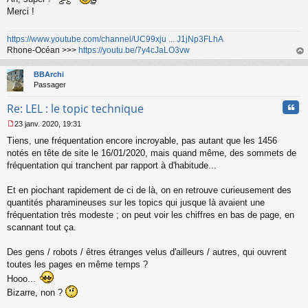
s
Merci !
a
g
https://www.youtube.com/channel/UC99xju ... J1jNp3FLhA
e
n
Rhone-Océan >>>
https://youtu.be/7y4cJaLO3vw
o
au
n
t
BBArchi
l
Passager
u
Cita
Re: LEL : le topic technique
23 janv. 2020, 19:31
M
Tiens, une fréquentation encore incroyable, pas autant que les 1456
e
s
notés en tête de site le 16/01/2020, mais quand même, des sommets de
s
fréquentation qui tranchent par rapport à d'habitude...
a
g
Et en piochant rapidement de ci de là, on en retrouve curieusement des
e
quantités pharamineuses sur les topics qui jusque là avaient une
n
o
fréquentation très modeste ; on peut voir les chiffres en bas de page, en
n
scannant tout ça.
l
u
Des gens / robots / êtres étranges velus d'ailleurs / autres, qui ouvrent
toutes les pages en même temps ?
Hooo...
Bizarre, non ?