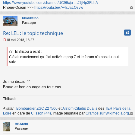
n
https://www.youtube.com/channel/UC99xju ... J1jNp3FLhA
o
Rhone-Océan >>>
https://youtu.be/7y4cJaLO3vw
n
au
l
t
tibidibtibo
u
Passager
Cita
Re: LEL : le topic technique
18 mai 2018, 13:27
M
e
ElBricou a écrit :
s
C'était exactement ça. J'ai activé le php 7 et le forum n'a pas du tout
s
a
suivi…
g
e
n
o
Je me disais ^^
n
Bravo et bon courage en tout cas !
l
u
Thibault
Avatar
:
Bombardier ZGC Z27500
et
Alstom Citadis Dualis
des
TER Pays de la
Loire
en gare de
Clisson (44)
. Image originale par
Cramos sur Wikimedia.org
.
au
t
BBArchi
Passager