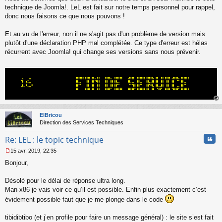
a
technique de Joomla!. LeL est fait sur notre temps personnel pour rappel,
g
donc nous faisons ce que nous pouvons !
e
n
o
Et au vu de l'erreur, non il ne s'agit pas d'un problème de version mais
n
plutôt d'une déclaration PHP mal complétée. Ce type d'erreur est hélas
l
récurrent avec Joomla! qui change ses versions sans nous prévenir.
u
au
t
ElBricou
Direction des Services Techniques
Cita
Re: LEL : le topic technique
15 avr. 2019, 22:35
M
Bonjour,
e
s
s
Désolé pour le délai de réponse ultra long.
a
Man-x86 je vais voir ce qu’il est possible. Enfin plus exactement c’est
g
évidement possible faut que je me plonge dans le code
e
n
o
tibidibtibo (et j’en profile pour faire un message général) : le site s’est fait