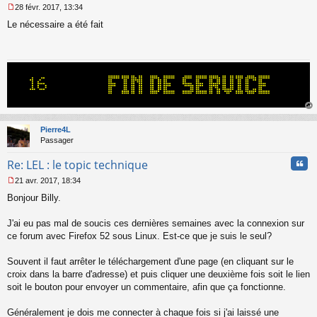
28 févr. 2017, 13:34
M
Le nécessaire a été fait
e
s
s
a
g
e
n
o
n
au
l
t
Pierre4L
u
Passager
Cita
Re: LEL : le topic technique
21 avr. 2017, 18:34
M
Bonjour Billy.
e
s
s
J'ai eu pas mal de soucis ces dernières semaines avec la connexion sur
a
ce forum avec Firefox 52 sous Linux. Est-ce que je suis le seul?
g
e
Souvent il faut arrêter le téléchargement d'une page (en cliquant sur le
n
o
croix dans la barre d'adresse) et puis cliquer une deuxième fois soit le lien
n
soit le bouton pour envoyer un commentaire, afin que ça fonctionne.
l
u
Généralement je dois me connecter à chaque fois si j'ai laissé une