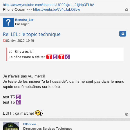
https://www.youtube.com/channel/UC99xju ... J1jNp3FLhA
Rhone-Océan >>>
https://youtu.be/7y4cJaLO3vw
au
t
Benoist_1er
Passager
Cita
Re: LEL : le topic technique
02 févr. 2020, 19:49
M
e
Billy a écrit :
s
s
Le nécessaire a été fait
a
g
e
n
Je n'avais pas vu, merci!
o
Je teste de les insérer "à la hussarde", car ils ne sont pas dans le menu
n
rapide des émoticônes sur le côté.
l
u
test T5
test T6
EDIT : ça marche!
au
t
ElBricou
Direction des Services Techniques