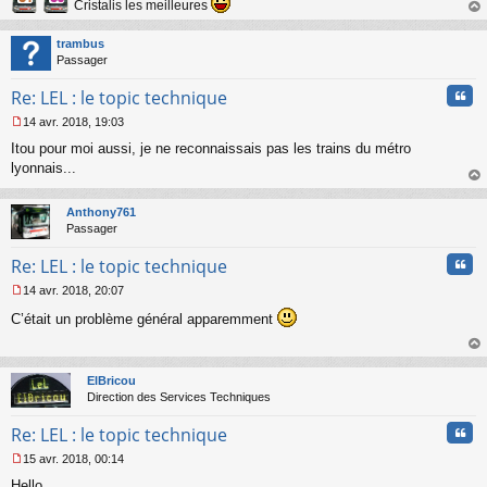
Cristalis les meilleures
l
au
u
t
trambus
Passager
Cita
Re: LEL : le topic technique
14 avr. 2018, 19:03
M
Itou pour moi aussi, je ne reconnaissais pas les trains du métro
e
s
lyonnais...
s
au
a
t
Anthony761
g
Passager
e
n
Cita
Re: LEL : le topic technique
o
n
14 avr. 2018, 20:07
l
M
u
C’était un problème général apparemment
e
s
s
au
a
t
ElBricou
g
Direction des Services Techniques
e
n
Cita
Re: LEL : le topic technique
o
n
15 avr. 2018, 00:14
l
M
u
Hello,