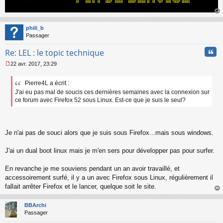
au
t
phili_b
Passager
Cita
Re: LEL : le topic technique
22 avr. 2017, 23:29
M
e
Pierre4L a écrit :
s
J'ai eu pas mal de soucis ces dernières semaines avec la connexion sur
s
a
ce forum avec Firefox 52 sous Linux. Est-ce que je suis le seul?
g
e
n
o
Je n'ai pas de souci alors que je suis sous Firefox...mais sous windows.
n
l
J'ai un dual boot linux mais je m'en sers pour développer pas pour surfer.
u
En revanche je me souviens pendant un an avoir travaillé, et
accessoirement surfé, il y a un avec Firefox sous Linux, régulièrement il
fallait arrêter Firefox et le lancer, quelque soit le site.
au
t
BBArchi
Passager