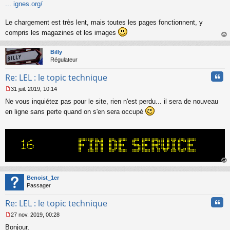
s
... ignes.org/
a
g
Le chargement est très lent, mais toutes les pages fonctionnent, y
e
n
compris les magazines et les images
o
au
n
t
Billy
l
Régulateur
u
Cita
Re: LEL : le topic technique
31 juil. 2019, 10:14
M
Ne vous inquiétez pas pour le site, rien n'est perdu... il sera de nouveau
e
s
en ligne sans perte quand on s'en sera occupé
s
a
g
e
n
o
n
au
l
t
Benoist_1er
u
Passager
Cita
Re: LEL : le topic technique
27 nov. 2019, 00:28
M
Bonjour,
e