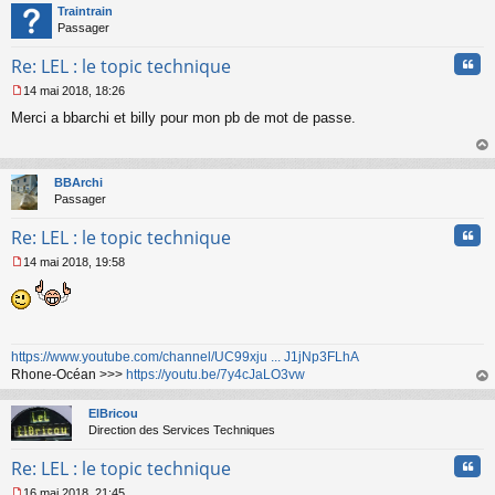
t
Traintrain
Passager
Cita
Re: LEL : le topic technique
14 mai 2018, 18:26
M
Merci a bbarchi et billy pour mon pb de mot de passe.
e
s
s
au
a
t
BBArchi
g
Passager
e
n
Cita
Re: LEL : le topic technique
o
n
14 mai 2018, 19:58
l
M
u
e
s
s
a
https://www.youtube.com/channel/UC99xju ... J1jNp3FLhA
g
Rhone-Océan >>>
https://youtu.be/7y4cJaLO3vw
e
n
au
o
t
ElBricou
n
Direction des Services Techniques
l
u
Cita
Re: LEL : le topic technique
16 mai 2018, 21:45