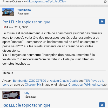
Rhone-Océan >>>
https://youtu.be/7y4cJaLO3vw
au
t
tibidibtibo
Passager
Cita
Re: LEL : le topic technique
24 févr. 2017, 08:55
M
Le forum est régulièrement la cible de spammeurs (surtout ces derniers
e
s
jours je trouve), vu la tête des messages postés cela ressemble à du
s
spam "manuel" : comprenez un bonhomme qui se créé un compte et
a
poste sa m**** sur les sujets existants ou en créant de nouvelles
g
discussions.
e
Y'a-t-il moyen de soumettre l'inscription d'un nouveau membre à la
n
o
validation d'un modérateur/administrateur ? Cela pourrait filtrer les
n
comptes louches ...
l
u
Thibault
Avatar
:
Bombardier ZGC Z27500
et
Alstom Citadis Dualis
des
TER Pays de la
Loire
en gare de
Clisson (44)
. Image originale par
Cramos sur Wikimedia.org
.
au
t
Billy
Régulateur
Cita
Re: LEL : le topic technique