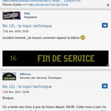
https://www.youtube.com/channel/UC99xju ... J1jNp3FLhA
Rhone-Océan >>>
https://youtu.be/7y4cJaLO3vw
au
t
Billy
Régulateur
Cita
Re: LEL : le topic technique
01 nov. 2016, 15:02
M
Incident terminé, j'ai trouvé comment réparer la bêtise
e
s
s
a
g
e
n
o
n
au
l
t
ElBricou
u
Direction des Services Techniques
Cita
Re: LEL : le topic technique
22 févr. 2017, 19:46
M
Bonjour,
e
s
s
On a tenté une mise à jour du forum depuis 16h30. Cette mise à jour n'a
a