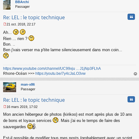
t
BBArchi
u
Passager
Cita
Re: LEL : le topic technique
21 oct. 2018, 22:17
M
Ah...
e
s
Rien ... rien ?
s
Bon. ..
a
Ben j'vais verser ma p'tite larme silencieusement dans mon coin...
g
e
n
o
https://www.youtube.com/channel/UC99xju ... J1jNp3FLhA
n
Rhone-Océan >>>
https://youtu.be/7y4cJaLO3vw
l
au
u
t
man-x86
Passager
Cita
Re: LEL : le topic technique
16 mars 2019, 17:02
M
Mon ancien hébergeur de photos (kirikoo) est mort après plus de 10 ans
e
s
de bons et loyaux services
. Mais j'ai eu le temps de faire des
s
sauvegardes
.
a
g
Est-il possible de modifier tous mes posts (probablement avec un script,
e