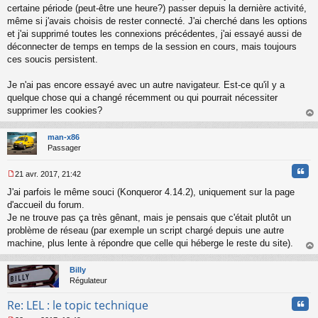
certaine période (peut-être une heure?) passer depuis la dernière activité,
même si j'avais choisis de rester connecté. J'ai cherché dans les options
et j'ai supprimé toutes les connexions précédentes, j'ai essayé aussi de
déconnecter de temps en temps de la session en cours, mais toujours
ces soucis persistent.
Je n'ai pas encore essayé avec un autre navigateur. Est-ce qu'il y a
quelque chose qui a changé récemment ou qui pourrait nécessiter
supprimer les cookies?
au
t
man-x86
Passager
Cita
21 avr. 2017, 21:42
M
J'ai parfois le même souci (Konqueror 4.14.2), uniquement sur la page
e
s
d'accueil du forum.
s
Je ne trouve pas ça très gênant, mais je pensais que c'était plutôt un
a
problème de réseau (par exemple un script chargé depuis une autre
g
machine, plus lente à répondre que celle qui héberge le reste du site).
e
au
n
t
o
Billy
n
Régulateur
l
u
Cita
Re: LEL : le topic technique