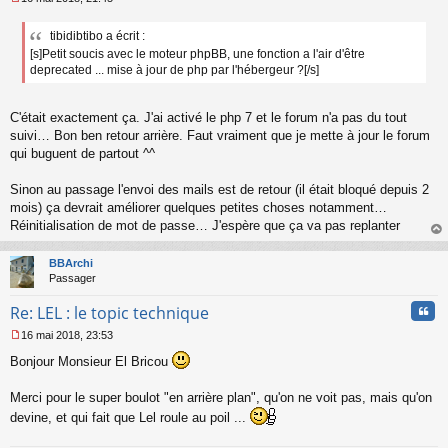
M
e
tibidibtibo a écrit :
s
[s]Petit soucis avec le moteur phpBB, une fonction a l'air d'être
s
a
deprecated ... mise à jour de php par l'hébergeur ?[/s]
g
e
n
C'était exactement ça. J'ai activé le php 7 et le forum n'a pas du tout
o
suivi… Bon ben retour arrière. Faut vraiment que je mette à jour le forum
n
qui buguent de partout ^^
l
u
Sinon au passage l'envoi des mails est de retour (il était bloqué depuis 2
mois) ça devrait améliorer quelques petites choses notamment…
Réinitialisation de mot de passe… J'espère que ça va pas replanter
au
t
BBArchi
Passager
Cita
Re: LEL : le topic technique
16 mai 2018, 23:53
M
Bonjour Monsieur El Bricou
e
s
s
Merci pour le super boulot "en arrière plan", qu'on ne voit pas, mais qu'on
a
devine, et qui fait que Lel roule au poil ...
g
e