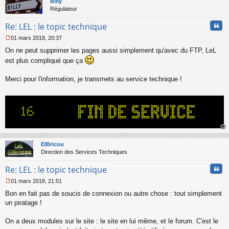
Billy
n
Régulateur
l
u
Cita
Re: LEL : le topic technique
01 mars 2018, 20:37
M
On ne peut supprimer les pages aussi simplement qu'avec du FTP, LeL
e
s
est plus compliqué que ça
s
a
Merci pour l'information, je transmets au service technique !
g
e
n
o
n
l
u
au
t
ElBricou
Direction des Services Techniques
Cita
Re: LEL : le topic technique
01 mars 2018, 21:51
M
Bon en fait pas de soucis de connexion ou autre chose : tout simplement
e
s
un piratage !
s
a
On a deux modules sur le site : le site en lui même, et le forum. C'est le
g