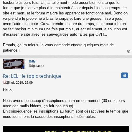
n
hacker plusieurs fois. Et j’ai tellement modé aussi bien le site que le
l
forum que je n’arrive plus à le maintenir à jour depuis bien longtemps. Le
u
site est mort, et le forum malgré les apparences fonctionne mal. Donc on
va prendre le probleme à bras le corps et faire une grosse mise à jour,
avec l’aide d’un pote. Ca va prendre encore du temps, mais pour info on
se fait hacker minimum une fois par mois, et actuellement la solution est
d’écraser le site avec les sauvegardes auto faites par OVH...
Promis, ça ira mieux, je vous demande encore quelques mois de
patience !
au
t
Billy
Régulateur
Cita
Re: LEL : le topic technique
28 juil. 2019, 15:09
M
Hello,
e
s
s
Nous avons beaucoup d'inscriptions spam en ce moment (30 en 2 jours
a
avec des mails bidons, ça fait beaucoup).
g
En conséquence les inscriptions au forum sont désactivées le temps que
e
nous identifions la cause des inscriptions indésirables.
n
o
n
l