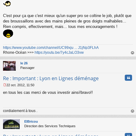
e
s
s
C'est pour ça que c'est mieux qu'un super pro se coltine le job, plutôt que
a
des broussaillons avec des mains pleines de gros doigts malhabiles...
g
Rien compris, effectivement, mais... tous mes encouragements !
e
n
o
n
l
https://www.youtube.com/channel/UC99xju ... J1jNp3FLhA
u
Rhone-Océan >>>
https://youtu.be/7y4cJaLO3vw
au
t
le 26
Passager
Cita
Re : Important : Lyon en Lignes déménage
22 oct. 2012, 11:50
M
en tous les cas merci de vous investir ainsi!bravo!!
e
s
s
a
cordialement à tous .
g
e
au
n
t
ElBricou
o
Direction des Services Techniques
n
l
Cita