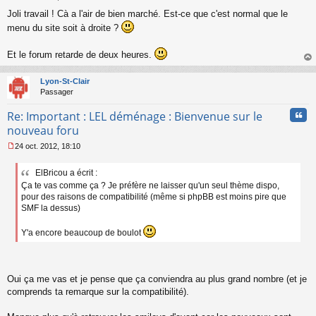
M
Joli travail ! Cà a l'air de bien marché. Est-ce que c'est normal que le
e
s
menu du site soit à droite ?
s
a
Et le forum retarde de deux heures.
g
e
au
n
t
Lyon-St-Clair
o
Passager
n
l
Cita
Re: Important : LEL déménage : Bienvenue sur le
u
nouveau foru
24 oct. 2012, 18:10
M
e
ElBricou a écrit :
s
Ça te vas comme ça ? Je préfère ne laisser qu'un seul thème dispo,
s
a
pour des raisons de compatibilité (même si phpBB est moins pire que
g
SMF la dessus)
e
n
Y'a encore beaucoup de boulot
o
n
l
u
Oui ça me vas et je pense que ça conviendra au plus grand nombre (et je
comprends ta remarque sur la compatibilité).