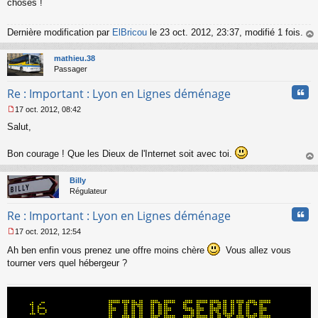
choses !
Dernière modification par
ElBricou
le 23 oct. 2012, 23:37, modifié 1 fois.
au
t
mathieu.38
Passager
Cita
Re : Important : Lyon en Lignes déménage
17 oct. 2012, 08:42
M
Salut,
e
s
s
Bon courage ! Que les Dieux de l'Internet soit avec toi.
a
au
g
t
Billy
e
Régulateur
n
o
Cita
Re : Important : Lyon en Lignes déménage
n
l
17 oct. 2012, 12:54
u
M
Ah ben enfin vous prenez une offre moins chère
Vous allez vous
e
s
tourner vers quel hébergeur ?
s
a
g
e
n