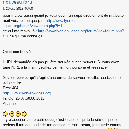
nouveau foru
l
26 oct. 2012, 08:00
u
M
pour ma par aussi quand je veux ouvrir un sujet directement de ma boite
e
s
mail voici le lien que j'ai :
http://www.lyon-en-
s
lignes.org/forum/viewforum.php?f=1
a
ce qui me renvoi là :
http://www.lyon-en-lignes.org/forum/viewforum.php?
g
f=1
ce qui me donne ça
e
n
o
n
Objet non trouvé!
l
u
L'URL demandée n'a pas pu être trouvée sur ce serveur. Si vous avez
tapé l'URL à la main, veuillez vérifier l'orthographe et réessayer.
Si vous pensez qu'il s'agit d'une erreur du serveur, veuillez contacter le
webmestre.
Error 404
http://www.lyon-en-lignes.org
Fri Oct 26 07:58:06 2012
Apache
il y a aussi un autre petit souci, c'est quand je quitte le site et que je
reviens il me demande de me connecter, mais avant, je regarde comme