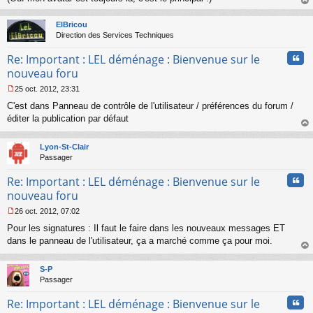
e
au
n
t
o
ElBricou
n
Direction des Services Techniques
l
u
Cita
Re: Important : LEL déménage : Bienvenue sur le
nouveau foru
25 oct. 2012, 23:31
M
C'est dans Panneau de contrôle de l'utilisateur / préférences du forum /
e
s
éditer la publication par défaut
s
au
a
t
Lyon-St-Clair
g
Passager
e
n
Cita
Re: Important : LEL déménage : Bienvenue sur le
o
n
nouveau foru
l
26 oct. 2012, 07:02
u
M
Pour les signatures : Il faut le faire dans les nouveaux messages ET
e
s
dans le panneau de l'utilisateur, ça a marché comme ça pour moi.
s
au
a
t
S-P
g
Passager
e
n
Cita
Re: Important : LEL déménage : Bienvenue sur le
o
n