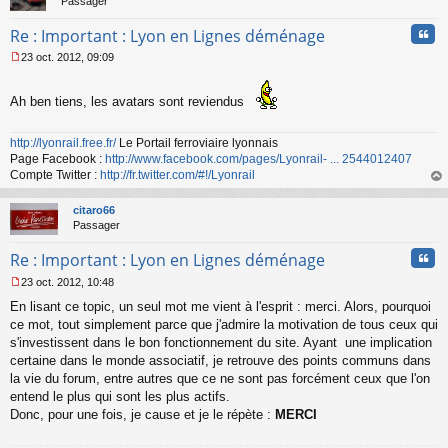
Passager
u
Cita
Re : Important : Lyon en Lignes déménage
23 oct. 2012, 09:09
M
e
s
Ah ben tiens, les avatars sont reviendus
s
a
http://lyonrail.free.fr/
Le Portail ferroviaire lyonnais
g
Page Facebook :
http://www.facebook.com/pages/Lyonrail- ... 2544012407
e
n
Compte Twitter :
http://fr.twitter.com/#!/Lyonrail
o
au
n
t
citaro66
l
Passager
u
Cita
Re : Important : Lyon en Lignes déménage
23 oct. 2012, 10:48
M
En lisant ce topic, un seul mot me vient à l'esprit : merci. Alors, pourquoi
e
s
ce mot, tout simplement parce que j'admire la motivation de tous ceux qui
s
s'investissent dans le bon fonctionnement du site. Ayant une implication
a
certaine dans le monde associatif, je retrouve des points communs dans
g
la vie du forum, entre autres que ce ne sont pas forcément ceux que l'on
e
entend le plus qui sont les plus actifs.
n
o
Donc, pour une fois, je cause et je le répète :
MERCI
n
l