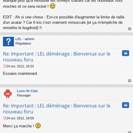
Manque plus qu'à retrouver les smileys d'avant car les nouveaux sont
moches et ce sera nickel !
EDIT : Ah si une chose : Est-ce possible d'augmenter la limite de taille
d'un avatar ? Car 6 kio c'est vraiment minuscule (et ça m'empêche de
remettre le bugdroid) !!
au
t
LEL - admin
Régulateur
Cita
Re: Important : LEL déménage : Bienvenue sur le
nouveau foru
24 oct. 2012, 18:33
M
Essaies maintenant.
e
s
s
au
a
t
Lyon-St-Clair
g
Passager
e
n
Cita
Re: Important : LEL déménage : Bienvenue sur le
o
n
nouveau foru
l
24 oct. 2012, 18:59
u
M
Merci ça marche !
e
s