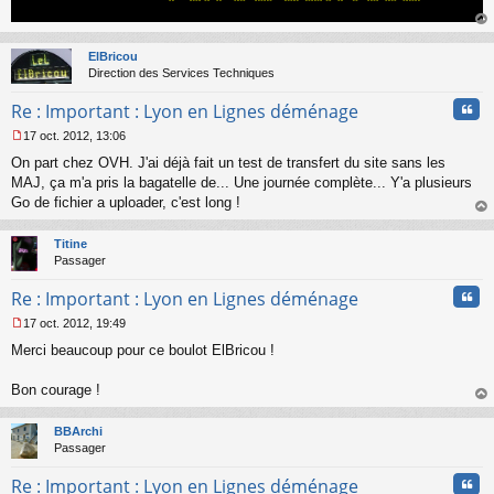
o
n
au
l
t
ElBricou
u
Direction des Services Techniques
Cita
Re : Important : Lyon en Lignes déménage
17 oct. 2012, 13:06
M
On part chez OVH. J'ai déjà fait un test de transfert du site sans les
e
s
MAJ, ça m'a pris la bagatelle de... Une journée complète... Y'a plusieurs
s
Go de fichier a uploader, c'est long !
a
au
g
t
Titine
e
Passager
n
o
Cita
Re : Important : Lyon en Lignes déménage
n
l
17 oct. 2012, 19:49
u
M
Merci beaucoup pour ce boulot ElBricou !
e
s
s
Bon courage !
a
au
g
t
BBArchi
e
Passager
n
o
Cita
Re : Important : Lyon en Lignes déménage
n