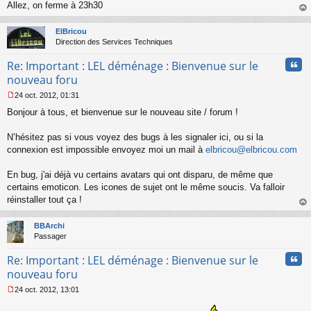
Allez, on ferme à 23h30
g
au
e
t
n
ElBricou
o
Direction des Services Techniques
n
Cita
l
Re: Important : LEL déménage : Bienvenue sur le
u
nouveau foru
24 oct. 2012, 01:31
M
Bonjour à tous, et bienvenue sur le nouveau site / forum !
e
s
s
N’hésitez pas si vous voyez des bugs à les signaler ici, ou si la
a
connexion est impossible envoyez moi un mail à
elbricou@elbricou.com
g
e
En bug, j'ai déjà vu certains avatars qui ont disparu, de même que
n
o
certains emoticon. Les icones de sujet ont le même soucis. Va falloir
n
réinstaller tout ça !
l
au
u
t
BBArchi
Passager
Cita
Re: Important : LEL déménage : Bienvenue sur le
nouveau foru
24 oct. 2012, 13:01
M
e