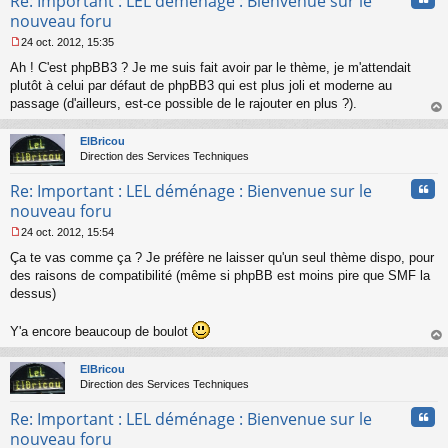
Re: Important : LEL déménage : Bienvenue sur le
nouveau foru
24 oct. 2012, 15:35
M
Ah ! C'est phpBB3 ? Je me suis fait avoir par le thème, je m'attendait
e
s
plutôt à celui par défaut de phpBB3 qui est plus joli et moderne au
s
passage (d'ailleurs, est-ce possible de le rajouter en plus ?).
a
au
g
t
ElBricou
e
Direction des Services Techniques
n
o
Cita
Re: Important : LEL déménage : Bienvenue sur le
n
l
nouveau foru
u
24 oct. 2012, 15:54
M
Ça te vas comme ça ? Je préfère ne laisser qu'un seul thème dispo, pour
e
s
des raisons de compatibilité (même si phpBB est moins pire que SMF la
s
dessus)
a
g
Y'a encore beaucoup de boulot
e
n
au
o
t
ElBricou
n
Direction des Services Techniques
l
u
Cita
Re: Important : LEL déménage : Bienvenue sur le
nouveau foru