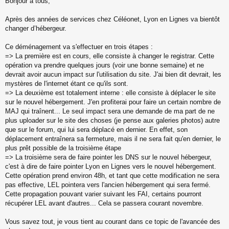
Bonjour à tous,
e
s
s
Après des années de services chez Céléonet, Lyon en Lignes va bientôt
a
changer d’hébergeur.
g
e
Ce déménagement va s'effectuer en trois étapes :
n
o
=> La première est en cours, elle consiste à changer le registrar. Cette
n
opération va prendre quelques jours (voir une bonne semaine) et ne
l
devrait avoir aucun impact sur l'utilisation du site. J'ai bien dit devrait, les
u
mystères de l'internet étant ce qu'ils sont.
=> La deuxième est totalement interne : elle consiste à déplacer le site
sur le nouvel hébergement. J'en profiterai pour faire un certain nombre de
MAJ qui traînent... Le seul impact sera une demande de ma part de ne
plus uploader sur le site des choses (je pense aux galeries photos) autre
que sur le forum, qui lui sera déplacé en dernier. En effet, son
déplacement entraînera sa fermeture, mais il ne sera fait qu'en dernier, le
plus prêt possible de la troisième étape
=> La troisième sera de faire pointer les DNS sur le nouvel hébergeur,
c'est à dire de faire pointer Lyon en Lignes vers le nouvel hébergement.
Cette opération prend environ 48h, et tant que cette modification ne sera
pas effective, LEL pointera vers l'ancien hébergement qui sera fermé.
Cette propagation pouvant varier suivant les FAI, certains pourront
récupérer LEL avant d'autres... Cela se passera courant novembre.
Vous savez tout, je vous tient au courant dans ce topic de l'avancée des