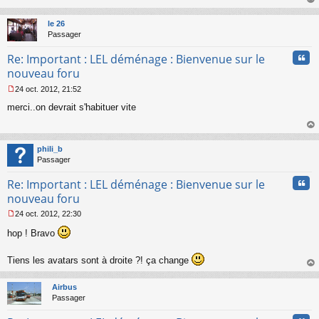
s
au
a
t
le 26
g
Passager
e
n
Cita
Re: Important : LEL déménage : Bienvenue sur le
o
n
nouveau foru
l
24 oct. 2012, 21:52
u
M
merci..on devrait s'habituer vite
e
s
s
au
a
t
phili_b
g
Passager
e
n
Cita
Re: Important : LEL déménage : Bienvenue sur le
o
n
nouveau foru
l
24 oct. 2012, 22:30
u
M
hop ! Bravo
e
s
s
Tiens les avatars sont à droite ?! ça change
a
au
g
t
e
Airbus
n
Passager
o
n