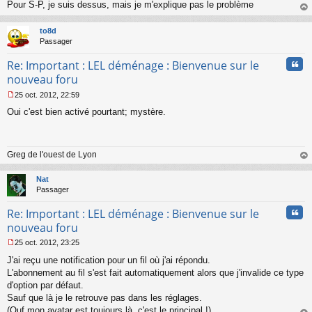
Pour S-P, je suis dessus, mais je m'explique pas le problème
g
au
e
t
n
to8d
o
Passager
n
Cita
l
Re: Important : LEL déménage : Bienvenue sur le
u
nouveau foru
25 oct. 2012, 22:59
M
Oui c'est bien activé pourtant; mystère.
e
s
s
a
Greg de l'ouest de Lyon
g
e
au
n
t
Nat
o
Passager
n
l
Cita
Re: Important : LEL déménage : Bienvenue sur le
u
nouveau foru
25 oct. 2012, 23:25
M
J'ai reçu une notification pour un fil où j'ai répondu.
e
s
L'abonnement au fil s'est fait automatiquement alors que j'invalide ce type
s
d'option par défaut.
a
Sauf que là je le retrouve pas dans les réglages.
g
(Ouf mon avatar est toujours là, c'est le principal !)