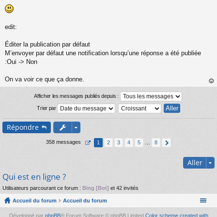
n
l
u
edit:
Éditer la publication par défaut
M’envoyer par défaut une notification lorsqu’une réponse a été publiée
:Oui -> Non
On va voir ce que ça donne.
au
t
Afficher les messages publiés depuis :
Trier par
Répondre
358 messages
1
2
3
4
5
…
8
Aller
Qui est en ligne ?
Utilisateurs parcourant ce forum :
Bing [Bot]
et 42 invités
Accueil du forum
Accueil du forum
Développé par
phpBB
® Forum Software © phpBB Limited
Color scheme created with