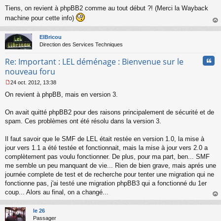
M
Tiens, on revient à phpBB2 comme au tout début ?! (Merci la Wayback
e
s
machine pour cette info)
s
au
a
t
ElBricou
g
Direction des Services Techniques
e
n
Cita
Re: Important : LEL déménage : Bienvenue sur le
o
n
nouveau foru
l
24 oct. 2012, 13:38
u
M
On revient à phpBB, mais en version 3.
e
s
s
On avait quitté phpBB2 pour des raisons principalement de sécurité et de
a
spam. Ces problèmes ont été résolu dans la version 3.
g
e
Il faut savoir que le SMF de LEL était restée en version 1.0, la mise à
n
o
jour vers 1.1 a été testée et fonctionnait, mais la mise à jour vers 2.0 a
n
complètement pas voulu fonctionner. De plus, pour ma part, ben... SMF
l
me semble un peu manquant de vie... Rien de bien grave, mais aprés une
u
journée complete de test et de recherche pour tenter une migration qui ne
fonctionne pas, j'ai testé une migration phpBB3 qui a fonctionné du 1er
coup... Alors au final, on a changé...
au
t
le 26
Passager