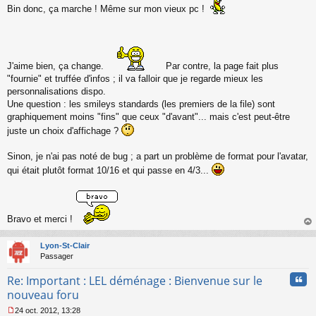
s
Bin donc, ça marche ! Même sur mon vieux pc !
s
a
g
e
n
J'aime bien, ça change.
Par contre, la page fait plus
o
"fournie" et truffée d'infos ; il va falloir que je regarde mieux les
n
personnalisations dispo.
l
u
Une question : les smileys standards (les premiers de la file) sont
graphiquement moins "fins" que ceux "d'avant"... mais c'est peut-être
juste un choix d'affichage ?
Sinon, je n'ai pas noté de bug ; a part un problème de format pour l'avatar,
qui était plutôt format 10/16 et qui passe en 4/3...
Bravo et merci !
au
t
Lyon-St-Clair
Passager
Cita
Re: Important : LEL déménage : Bienvenue sur le
nouveau foru
24 oct. 2012, 13:28