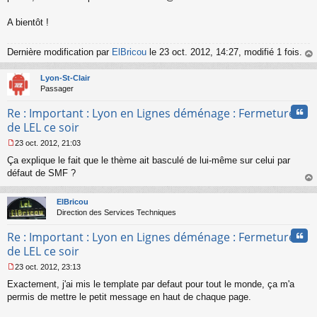
A bientôt !
Dernière modification par
ElBricou
le 23 oct. 2012, 14:27, modifié 1 fois.
au
t
Lyon-St-Clair
Passager
Cita
Re : Important : Lyon en Lignes déménage : Fermeture
de LEL ce soir
23 oct. 2012, 21:03
M
Ça explique le fait que le thème ait basculé de lui-même sur celui par
e
s
défaut de SMF ?
s
au
a
t
ElBricou
g
Direction des Services Techniques
e
n
Cita
Re : Important : Lyon en Lignes déménage : Fermeture
o
n
de LEL ce soir
l
23 oct. 2012, 23:13
u
M
Exactement, j'ai mis le template par defaut pour tout le monde, ça m'a
e
s
permis de mettre le petit message en haut de chaque page.
s
a