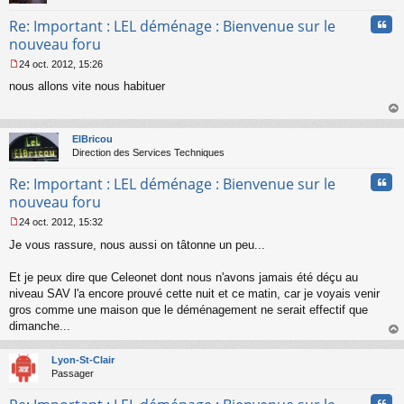
Cita
Re: Important : LEL déménage : Bienvenue sur le
nouveau foru
24 oct. 2012, 15:26
M
nous allons vite nous habituer
e
s
s
au
a
t
ElBricou
g
Direction des Services Techniques
e
n
Cita
Re: Important : LEL déménage : Bienvenue sur le
o
n
nouveau foru
l
24 oct. 2012, 15:32
u
M
Je vous rassure, nous aussi on tâtonne un peu...
e
s
s
Et je peux dire que Celeonet dont nous n'avons jamais été déçu au
a
niveau SAV l'a encore prouvé cette nuit et ce matin, car je voyais venir
g
gros comme une maison que le déménagement ne serait effectif que
e
dimanche...
n
o
au
n
t
Lyon-St-Clair
l
Passager
u
Cita