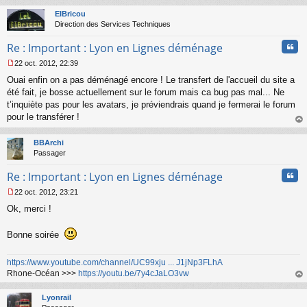
au
t
ElBricou
Direction des Services Techniques
Cita
Re : Important : Lyon en Lignes déménage
22 oct. 2012, 22:39
M
Ouai enfin on a pas déménagé encore ! Le transfert de l'accueil du site a
e
s
été fait, je bosse actuellement sur le forum mais ca bug pas mal... Ne
s
t’inquiète pas pour les avatars, je préviendrais quand je fermerai le forum
a
pour le transférer !
g
au
e
t
n
BBArchi
o
Passager
n
Cita
l
Re : Important : Lyon en Lignes déménage
u
22 oct. 2012, 23:21
M
Ok, merci !
e
s
s
Bonne soirée
a
g
e
https://www.youtube.com/channel/UC99xju ... J1jNp3FLhA
n
Rhone-Océan >>>
https://youtu.be/7y4cJaLO3vw
o
au
n
t
Lyonrail
l