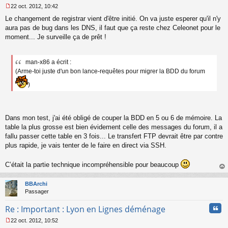
22 oct. 2012, 10:42
M
Le changement de registrar vient d'être initié. On va juste esperer qu'il n'y
e
s
aura pas de bug dans les DNS, il faut que ça reste chez Celeonet pour le
s
moment... Je surveille ça de prêt !
a
g
e
man-x86 a écrit :
n
(Arme-toi juste d'un bon lance-requêtes pour migrer la BDD du forum
o
n
)
l
u
Dans mon test, j'ai été obligé de couper la BDD en 5 ou 6 de mémoire. La
table la plus grosse est bien évidement celle des messages du forum, il a
fallu passer cette table en 3 fois... Le transfert FTP devrait être par contre
plus rapide, je vais tenter de le faire en direct via SSH.
C’était la partie technique incompréhensible pour beaucoup
au
t
BBArchi
Passager
Cita
Re : Important : Lyon en Lignes déménage
22 oct. 2012, 10:52
M