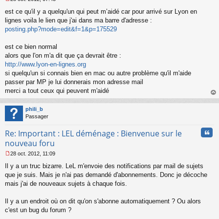
M
est ce qu'il y a quelqu'un qui peut m’aidé car pour arrivé sur Lyon en
e
s
lignes voila le lien que j'ai dans ma barre d'adresse :
s
posting.php?mode=edit&f=1&p=175529
a
g
est ce bien normal
e
alors que l'on m'a dit que ça devrait être :
n
o
http://www.lyon-en-lignes.org
n
si quelqu'un si connais bien en mac ou autre problème qu'il m'aide
l
passer par MP je lui donnerais mon adresse mail
u
merci a tout ceux qui peuvent m'aidé
au
t
phili_b
Passager
Cita
Re: Important : LEL déménage : Bienvenue sur le
nouveau foru
28 oct. 2012, 11:09
M
Il y a un truc bizarre. LeL m'envoie des notifications par mail de sujets
e
s
que je suis. Mais je n'ai pas demandé d'abonnements. Donc je décoche
s
mais j'ai de nouveaux sujets à chaque fois.
a
g
Il y a un endroit où on dit qu'on s'abonne automatiquement ? Ou alors
e
c'est un bug du forum ?
n
o