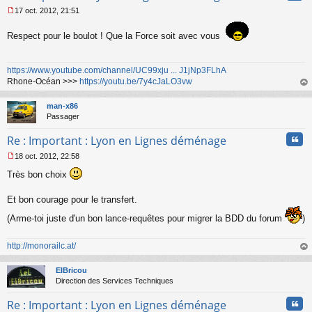
l
17 oct. 2012, 21:51
u
M
e
Respect pour le boulot ! Que la Force soit avec vous
s
s
a
https://www.youtube.com/channel/UC99xju ... J1jNp3FLhA
g
Rhone-Océan >>>
https://youtu.be/7y4cJaLO3vw
e
n
au
o
t
man-x86
n
Passager
l
u
Cita
Re : Important : Lyon en Lignes déménage
18 oct. 2012, 22:58
M
Très bon choix
e
s
s
Et bon courage pour le transfert.
a
g
(Arme-toi juste d'un bon lance-requêtes pour migrer la BDD du forum
)
e
n
http://monorailc.at/
o
au
n
t
l
ElBricou
u
Direction des Services Techniques
Cita
Re : Important : Lyon en Lignes déménage