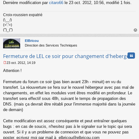
Dernière modification par
citaro66
le 23 oct. 2012, 10:56, modifié 1 fois.
u
Croix-roussien expatrié
(\__/)
(='.'=)
(")_(")
au
t
ElBricou
Direction des Services Techniques
Cita
Fermeture de LEL ce soir pour changement d'hebergeur
23 oct. 2012, 14:19
M
Attention !
e
s
s
Fermeture du forum ce soir (pas bien avant 23h - minuit) en vu du
a
transfert. La réouverture se fera sur le nouvel hébergeur avec pas mal de
g
changements, en effet les modules vont êtres modifié en profondeur. Le
e
transfert sera effectif sous 48h, suivant le temps de propagation des
n
o
DNS. (mais ça devrait être rétabli pour l'immense majorité dans la journée
n
de demain)
l
u
Cette modification est assez conséquente et peut entraîner quelques
bugs : en cas de soucis, n'hesitez pas à le signaler sur le topic qui sera
ouvert. Si il y a un probleme de connexion et que vous ne pouvez pas
poster, ecrivez moi par mail à elbricou@elbricou.com