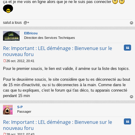
ça et je me vois en ligne alors que je ne le suis pas connecter
salut a tous @+
au
t
ElBricou
Direction des Services Techniques
Cita
Re: Important : LEL déménage : Bienvenue sur le
nouveau foru
26 oct. 2012, 20:41
M
Pour le premier soucis, le lien est valide, il amène sur la liste des topics.
e
s
s
Pour le deuxième soucis, le site considère que tu es déconnecté au bout
a
de 15 min d'inactivité, ou si tu déconnectes à la main. Comme dans le
g
cas que tu expliques, c'est le forum qui t'as déco, tu apparais connecté
e
pendant 15 min
n
o
au
n
t
S-P
l
Passager
u
Cita
Re: Important : LEL déménage : Bienvenue sur le
nouveau foru
28 oct. 2012, 07:43