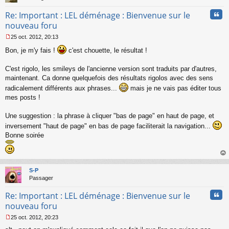
n
Cita
Re: Important : LEL déménage : Bienvenue sur le
o
n
nouveau foru
l
25 oct. 2012, 20:13
u
M
Bon, je m'y fais !
c'est chouette, le résultat !
e
s
s
C'est rigolo, les smileys de l'ancienne version sont traduits par d'autres,
a
maintenant. Ca donne quelquefois des résultats rigolos avec des sens
g
radicalement différents aux phrases...
mais je ne vais pas éditer tous
e
n
mes posts !
o
n
Une suggestion : la phrase à cliquer "bas de page" en haut de page, et
l
inversement "haut de page" en bas de page faciliterait la navigation...
u
Bonne soirée
au
t
S-P
Passager
Cita
Re: Important : LEL déménage : Bienvenue sur le
nouveau foru
25 oct. 2012, 20:23
M