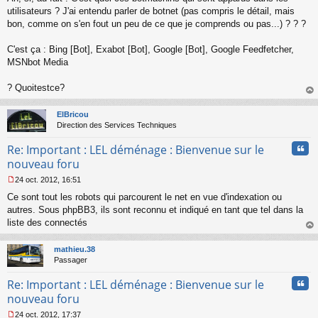
l
utilisateurs ? J'ai entendu parler de botnet (pas compris le détail, mais
u
bon, comme on s'en fout un peu de ce que je comprends ou pas...) ? ? ?
C'est ça : Bing [Bot], Exabot [Bot], Google [Bot], Google Feedfetcher,
MSNbot Media
? Quoitestce?
au
t
ElBricou
Direction des Services Techniques
Cita
Re: Important : LEL déménage : Bienvenue sur le
nouveau foru
24 oct. 2012, 16:51
M
Ce sont tout les robots qui parcourent le net en vue d'indexation ou
e
s
autres. Sous phpBB3, ils sont reconnu et indiqué en tant que tel dans la
s
liste des connectés
a
au
g
t
mathieu.38
e
Passager
n
o
Cita
Re: Important : LEL déménage : Bienvenue sur le
n
l
nouveau foru
u
24 oct. 2012, 17:37