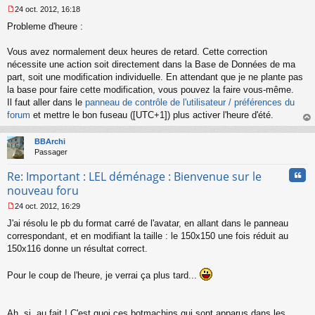
24 oct. 2012, 16:18
M
Probleme d'heure :
e
s
s
Vous avez normalement deux heures de retard. Cette correction
a
nécessite une action soit directement dans la Base de Données de ma
g
part, soit une modification individuelle. En attendant que je ne plante pas
e
la base pour faire cette modification, vous pouvez la faire vous-même.
n
o
Il faut aller dans le
panneau de contrôle de l'utilisateur / préférences du
n
forum
et mettre le bon fuseau ([UTC+1]) plus activer l'heure d'été.
l
au
u
t
BBArchi
Passager
Cita
Re: Important : LEL déménage : Bienvenue sur le
nouveau foru
24 oct. 2012, 16:29
M
J'ai résolu le pb du format carré de l'avatar, en allant dans le panneau
e
s
correspondant, et en modifiant la taille : le 150x150 une fois réduit au
s
150x116 donne un résultat correct.
a
g
Pour le coup de l'heure, je verrai ça plus tard...
e
n
o
n
Ah, si, au fait ! C'est quoi ces botmachins qui sont apparus dans les