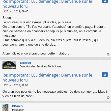
Cita
Re: Important : LEL déménage : Bienvenue sur le
l
nouveau foru
u
25 oct. 2012, 09:43
M
Bravo,
e
s
Le nouveau site est sympa, plus clair, plus aéré.
s
On a toujours le "Tu t'es vu quand t'atoubus" en première page, il serait
a
bien de penser à en changer car depuis plus d'un an, on a compris le
g
message !
e
Il me semble qu'il y a eu, depuis, d'autres sujets, sur le réseau, qui
n
o
pourraient faire la une du site de LEL.
n
l
A bientôt, et encore bravo pour cette mutation.
u
au
t
ElBricou
Direction des Services Techniques
Cita
Re: Important : LEL déménage : Bienvenue sur le
nouveau foru
25 oct. 2012, 11:00
M
On a un bug pour écrire les nouveaux articles. Je dois corriger ça. Mais il
e
s
y en as bien de prévu !
s
au
a
t
BBArchi
g
Passager
e