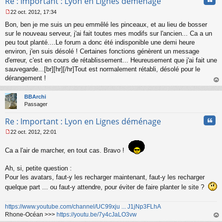
Re : Important : Lyon en Lignes déménage
u
22 oct. 2012, 17:34
M
Bon, ben je me suis un peu emmêlé les pinceaux, et au lieu de bosser
e
s
sur le nouveau serveur, j'ai fait toutes mes modifs sur l'ancien... Ca a un
s
peu tout planté....Le forum a donc été indisponible une demi heure
a
environ, j'en suis désolé ! Certaines fonctions génèrent un message
g
d'erreur, c'est en cours de rétablissement... Heureusement que j'ai fait une
e
sauvegarde...[br]
[hr][/hr]Tout est normalement rétabli, désolé pour le
n
o
dérangement !
n
au
l
t
BBArchi
u
Passager
Cita
Re : Important : Lyon en Lignes déménage
22 oct. 2012, 22:01
M
e
Ca a l'air de marcher, en tout cas. Bravo !
s
s
a
Ah, si, petite question :
g
Pour les avatars, faut-y les recharger maintenant, faut-y les recharger
e
quelque part ... ou faut-y attendre, pour éviter de faire planter le site ?
n
o
n
https://www.youtube.com/channel/UC99xju ... J1jNp3FLhA
l
Rhone-Océan >>>
https://youtu.be/7y4cJaLO3vw
u