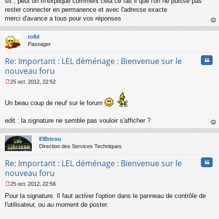
slt , peut on m'expliqué comment cela ce fait il que l'on ne puisse pas
e
s
rester connecter en permanence et avec l'adresse exacte
s
merci d'avance a tous pour vos réponses
a
au
g
t
to8d
e
Passager
n
o
Cita
Re: Important : LEL déménage : Bienvenue sur le
n
l
nouveau foru
u
25 oct. 2012, 22:52
M
e
s
Un beau coup de neuf sur le forum
s
a
edit : la signature ne semble pas vouloir s'afficher ?
g
au
e
t
n
ElBricou
o
Direction des Services Techniques
n
l
Cita
Re: Important : LEL déménage : Bienvenue sur le
u
nouveau foru
25 oct. 2012, 22:56
M
Pour la signature. Il faut activer l'option dans le panneau de contrôle de
e
s
l'utilisateur, ou au moment de poster.
s
a