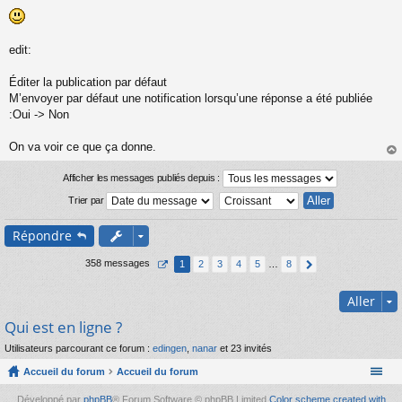
n
l
u
edit:
Éditer la publication par défaut
M’envoyer par défaut une notification lorsqu’une réponse a été publiée
:Oui -> Non
On va voir ce que ça donne.
au
t
Afficher les messages publiés depuis :
Trier par
Répondre
358 messages
1
2
3
4
5
…
8
Aller
Qui est en ligne ?
Utilisateurs parcourant ce forum :
edingen
,
nanar
et 23 invités
Accueil du forum
Accueil du forum
Développé par
phpBB
® Forum Software © phpBB Limited
Color scheme created with