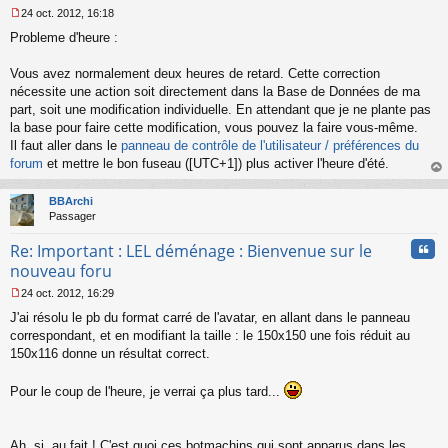
24 oct. 2012, 16:18
M
Probleme d'heure :
e
s
s
Vous avez normalement deux heures de retard. Cette correction
a
nécessite une action soit directement dans la Base de Données de ma
g
part, soit une modification individuelle. En attendant que je ne plante pas
e
la base pour faire cette modification, vous pouvez la faire vous-même.
n
o
Il faut aller dans le
panneau de contrôle de l'utilisateur / préférences du
n
forum
et mettre le bon fuseau ([UTC+1]) plus activer l'heure d'été.
l
au
u
t
BBArchi
Passager
Cita
Re: Important : LEL déménage : Bienvenue sur le
nouveau foru
24 oct. 2012, 16:29
M
J'ai résolu le pb du format carré de l'avatar, en allant dans le panneau
e
s
correspondant, et en modifiant la taille : le 150x150 une fois réduit au
s
150x116 donne un résultat correct.
a
g
Pour le coup de l'heure, je verrai ça plus tard...
e
n
o
n
Ah, si, au fait ! C'est quoi ces botmachins qui sont apparus dans les