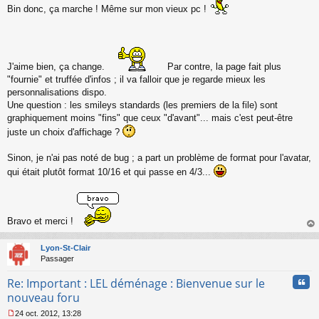
s
Bin donc, ça marche ! Même sur mon vieux pc !
s
a
g
e
n
J'aime bien, ça change.
Par contre, la page fait plus
o
"fournie" et truffée d'infos ; il va falloir que je regarde mieux les
n
personnalisations dispo.
l
u
Une question : les smileys standards (les premiers de la file) sont
graphiquement moins "fins" que ceux "d'avant"... mais c'est peut-être
juste un choix d'affichage ?
Sinon, je n'ai pas noté de bug ; a part un problème de format pour l'avatar,
qui était plutôt format 10/16 et qui passe en 4/3...
Bravo et merci !
au
t
Lyon-St-Clair
Passager
Cita
Re: Important : LEL déménage : Bienvenue sur le
nouveau foru
24 oct. 2012, 13:28