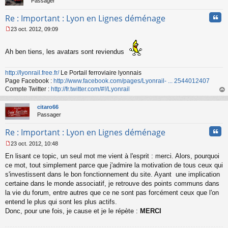
Passager
u
Cita
Re : Important : Lyon en Lignes déménage
23 oct. 2012, 09:09
M
e
s
Ah ben tiens, les avatars sont reviendus
s
a
http://lyonrail.free.fr/
Le Portail ferroviaire lyonnais
g
Page Facebook :
http://www.facebook.com/pages/Lyonrail- ... 2544012407
e
n
Compte Twitter :
http://fr.twitter.com/#!/Lyonrail
o
au
n
t
citaro66
l
Passager
u
Cita
Re : Important : Lyon en Lignes déménage
23 oct. 2012, 10:48
M
En lisant ce topic, un seul mot me vient à l'esprit : merci. Alors, pourquoi
e
s
ce mot, tout simplement parce que j'admire la motivation de tous ceux qui
s
s'investissent dans le bon fonctionnement du site. Ayant une implication
a
certaine dans le monde associatif, je retrouve des points communs dans
g
la vie du forum, entre autres que ce ne sont pas forcément ceux que l'on
e
entend le plus qui sont les plus actifs.
n
o
Donc, pour une fois, je cause et je le répète :
MERCI
n
l