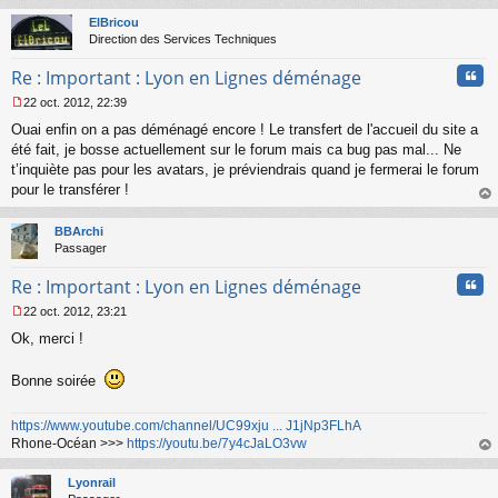
au
t
ElBricou
Direction des Services Techniques
Cita
Re : Important : Lyon en Lignes déménage
22 oct. 2012, 22:39
M
Ouai enfin on a pas déménagé encore ! Le transfert de l'accueil du site a
e
s
été fait, je bosse actuellement sur le forum mais ca bug pas mal... Ne
s
t’inquiète pas pour les avatars, je préviendrais quand je fermerai le forum
a
pour le transférer !
g
au
e
t
n
BBArchi
o
Passager
n
Cita
l
Re : Important : Lyon en Lignes déménage
u
22 oct. 2012, 23:21
M
Ok, merci !
e
s
s
Bonne soirée
a
g
e
https://www.youtube.com/channel/UC99xju ... J1jNp3FLhA
n
Rhone-Océan >>>
https://youtu.be/7y4cJaLO3vw
o
au
n
t
Lyonrail
l