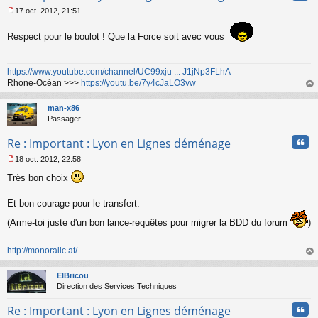
l
17 oct. 2012, 21:51
u
M
e
Respect pour le boulot ! Que la Force soit avec vous
s
s
a
https://www.youtube.com/channel/UC99xju ... J1jNp3FLhA
g
Rhone-Océan >>>
https://youtu.be/7y4cJaLO3vw
e
n
au
o
t
man-x86
n
Passager
l
u
Cita
Re : Important : Lyon en Lignes déménage
18 oct. 2012, 22:58
M
Très bon choix
e
s
s
Et bon courage pour le transfert.
a
g
(Arme-toi juste d'un bon lance-requêtes pour migrer la BDD du forum
)
e
n
http://monorailc.at/
o
au
n
t
l
ElBricou
u
Direction des Services Techniques
Cita
Re : Important : Lyon en Lignes déménage