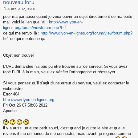
nouveau foru
l
26 oct. 2012, 08:00
u
M
pour ma par aussi quand je veux ouvrir un sujet directement de ma boite
e
s
mail voici le lien que j'ai :
http://www.lyon-en-
s
lignes.org/forum/viewforum.php?f=1
a
ce qui me renvoi là :
http://www.lyon-en-lignes.org/forum/viewforum.php?
g
f=1
ce qui me donne ça
e
n
o
n
Objet non trouvé!
l
u
L'URL demandée n'a pas pu être trouvée sur ce serveur. Si vous avez
tapé l'URL à la main, veuillez vérifier l'orthographe et réessayer.
Si vous pensez qu'il s'agit d'une erreur du serveur, veuillez contacter le
webmestre.
Error 404
http://www.lyon-en-lignes.org
Fri Oct 26 07:58:06 2012
Apache
il y a aussi un autre petit souci, c'est quand je quitte le site et que je
reviens il me demande de me connecter, mais avant, je regarde comme