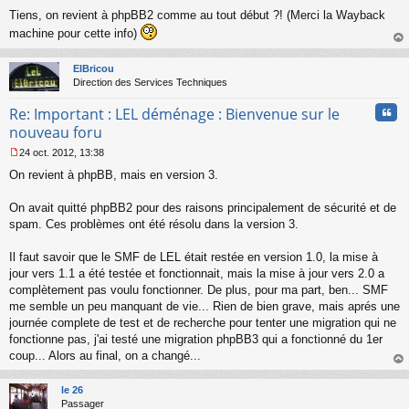
M
Tiens, on revient à phpBB2 comme au tout début ?! (Merci la Wayback
e
s
machine pour cette info)
s
au
a
t
ElBricou
g
Direction des Services Techniques
e
n
Cita
Re: Important : LEL déménage : Bienvenue sur le
o
n
nouveau foru
l
24 oct. 2012, 13:38
u
M
On revient à phpBB, mais en version 3.
e
s
s
On avait quitté phpBB2 pour des raisons principalement de sécurité et de
a
spam. Ces problèmes ont été résolu dans la version 3.
g
e
Il faut savoir que le SMF de LEL était restée en version 1.0, la mise à
n
o
jour vers 1.1 a été testée et fonctionnait, mais la mise à jour vers 2.0 a
n
complètement pas voulu fonctionner. De plus, pour ma part, ben... SMF
l
me semble un peu manquant de vie... Rien de bien grave, mais aprés une
u
journée complete de test et de recherche pour tenter une migration qui ne
fonctionne pas, j'ai testé une migration phpBB3 qui a fonctionné du 1er
coup... Alors au final, on a changé...
au
t
le 26
Passager