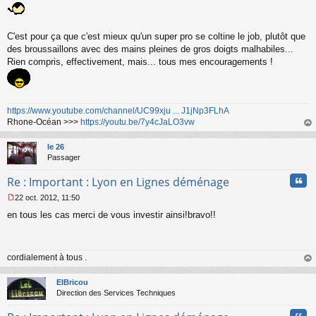
e
s
s
C'est pour ça que c'est mieux qu'un super pro se coltine le job, plutôt que
a
des broussaillons avec des mains pleines de gros doigts malhabiles...
g
Rien compris, effectivement, mais... tous mes encouragements !
e
n
o
n
l
https://www.youtube.com/channel/UC99xju ... J1jNp3FLhA
u
Rhone-Océan >>>
https://youtu.be/7y4cJaLO3vw
au
t
le 26
Passager
Cita
Re : Important : Lyon en Lignes déménage
22 oct. 2012, 11:50
M
en tous les cas merci de vous investir ainsi!bravo!!
e
s
s
a
cordialement à tous .
g
e
au
n
t
ElBricou
o
Direction des Services Techniques
n
l
Cita