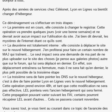
Bonjour à tous,
e
s
s
Après des années de services chez Céléonet, Lyon en Lignes va bientôt
a
changer d’hébergeur.
g
e
Ce déménagement va s'effectuer en trois étapes :
n
o
=> La première est en cours, elle consiste à changer le registrar. Cette
n
opération va prendre quelques jours (voir une bonne semaine) et ne
l
devrait avoir aucun impact sur l'utilisation du site. J'ai bien dit devrait, les
u
mystères de l'internet étant ce qu'ils sont.
=> La deuxième est totalement interne : elle consiste à déplacer le site
sur le nouvel hébergement. J'en profiterai pour faire un certain nombre de
MAJ qui traînent... Le seul impact sera une demande de ma part de ne
plus uploader sur le site des choses (je pense aux galeries photos) autre
que sur le forum, qui lui sera déplacé en dernier. En effet, son
déplacement entraînera sa fermeture, mais il ne sera fait qu'en dernier, le
plus prêt possible de la troisième étape
=> La troisième sera de faire pointer les DNS sur le nouvel hébergeur,
c'est à dire de faire pointer Lyon en Lignes vers le nouvel hébergement.
Cette opération prend environ 48h, et tant que cette modification ne sera
pas effective, LEL pointera vers l'ancien hébergement qui sera fermé.
Cette propagation pouvant varier suivant les FAI, certains pourront
récupérer LEL avant d'autres... Cela se passera courant novembre.
Vous savez tout, je vous tient au courant dans ce topic de l'avancée des