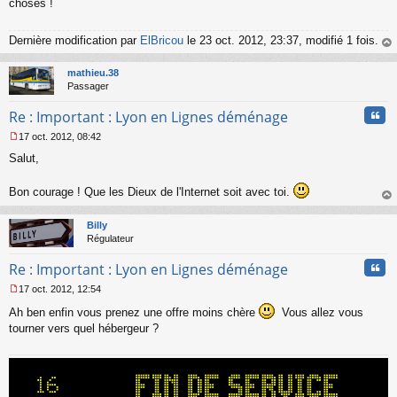
choses !
Dernière modification par
ElBricou
le 23 oct. 2012, 23:37, modifié 1 fois.
au
t
mathieu.38
Passager
Cita
Re : Important : Lyon en Lignes déménage
17 oct. 2012, 08:42
M
Salut,
e
s
s
Bon courage ! Que les Dieux de l'Internet soit avec toi.
a
au
g
t
Billy
e
Régulateur
n
o
Cita
Re : Important : Lyon en Lignes déménage
n
l
17 oct. 2012, 12:54
u
M
Ah ben enfin vous prenez une offre moins chère
Vous allez vous
e
s
tourner vers quel hébergeur ?
s
a
g
e
n