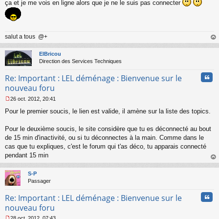
ça et je me vois en ligne alors que je ne le suis pas connecter
salut a tous @+
au
t
ElBricou
Direction des Services Techniques
Cita
Re: Important : LEL déménage : Bienvenue sur le
nouveau foru
26 oct. 2012, 20:41
M
Pour le premier soucis, le lien est valide, il amène sur la liste des topics.
e
s
s
Pour le deuxième soucis, le site considère que tu es déconnecté au bout
a
de 15 min d'inactivité, ou si tu déconnectes à la main. Comme dans le
g
cas que tu expliques, c'est le forum qui t'as déco, tu apparais connecté
e
pendant 15 min
n
o
au
n
t
S-P
l
Passager
u
Cita
Re: Important : LEL déménage : Bienvenue sur le
nouveau foru
28 oct. 2012, 07:43