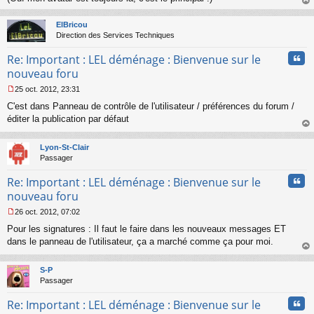
e
au
n
t
o
ElBricou
n
Direction des Services Techniques
l
u
Cita
Re: Important : LEL déménage : Bienvenue sur le
nouveau foru
25 oct. 2012, 23:31
M
C'est dans Panneau de contrôle de l'utilisateur / préférences du forum /
e
s
éditer la publication par défaut
s
au
a
t
Lyon-St-Clair
g
Passager
e
n
Cita
Re: Important : LEL déménage : Bienvenue sur le
o
n
nouveau foru
l
26 oct. 2012, 07:02
u
M
Pour les signatures : Il faut le faire dans les nouveaux messages ET
e
s
dans le panneau de l'utilisateur, ça a marché comme ça pour moi.
s
au
a
t
S-P
g
Passager
e
n
Cita
Re: Important : LEL déménage : Bienvenue sur le
o
n