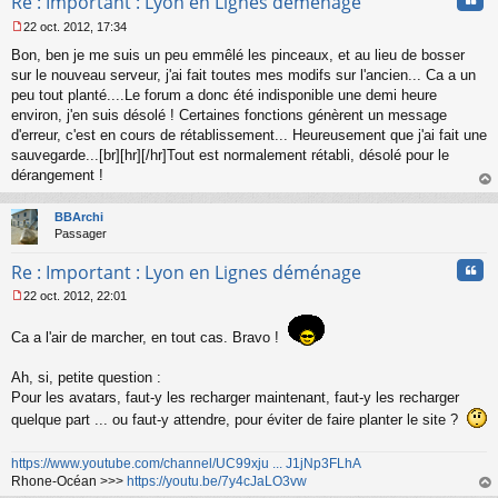
Re : Important : Lyon en Lignes déménage
u
22 oct. 2012, 17:34
M
Bon, ben je me suis un peu emmêlé les pinceaux, et au lieu de bosser
e
s
sur le nouveau serveur, j'ai fait toutes mes modifs sur l'ancien... Ca a un
s
peu tout planté....Le forum a donc été indisponible une demi heure
a
environ, j'en suis désolé ! Certaines fonctions génèrent un message
g
d'erreur, c'est en cours de rétablissement... Heureusement que j'ai fait une
e
sauvegarde...[br]
[hr][/hr]Tout est normalement rétabli, désolé pour le
n
o
dérangement !
n
au
l
t
BBArchi
u
Passager
Cita
Re : Important : Lyon en Lignes déménage
22 oct. 2012, 22:01
M
e
Ca a l'air de marcher, en tout cas. Bravo !
s
s
a
Ah, si, petite question :
g
Pour les avatars, faut-y les recharger maintenant, faut-y les recharger
e
quelque part ... ou faut-y attendre, pour éviter de faire planter le site ?
n
o
n
https://www.youtube.com/channel/UC99xju ... J1jNp3FLhA
l
Rhone-Océan >>>
https://youtu.be/7y4cJaLO3vw
u