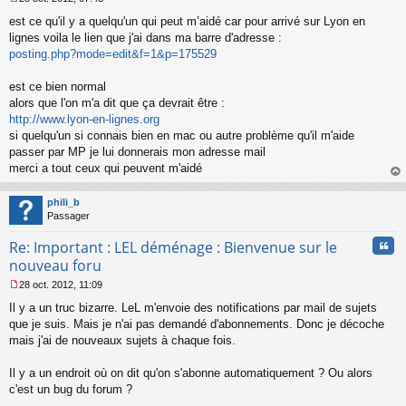
M
est ce qu'il y a quelqu'un qui peut m’aidé car pour arrivé sur Lyon en
e
s
lignes voila le lien que j'ai dans ma barre d'adresse :
s
posting.php?mode=edit&f=1&p=175529
a
g
est ce bien normal
e
alors que l'on m'a dit que ça devrait être :
n
o
http://www.lyon-en-lignes.org
n
si quelqu'un si connais bien en mac ou autre problème qu'il m'aide
l
passer par MP je lui donnerais mon adresse mail
u
merci a tout ceux qui peuvent m'aidé
au
t
phili_b
Passager
Cita
Re: Important : LEL déménage : Bienvenue sur le
nouveau foru
28 oct. 2012, 11:09
M
Il y a un truc bizarre. LeL m'envoie des notifications par mail de sujets
e
s
que je suis. Mais je n'ai pas demandé d'abonnements. Donc je décoche
s
mais j'ai de nouveaux sujets à chaque fois.
a
g
Il y a un endroit où on dit qu'on s'abonne automatiquement ? Ou alors
e
c'est un bug du forum ?
n
o