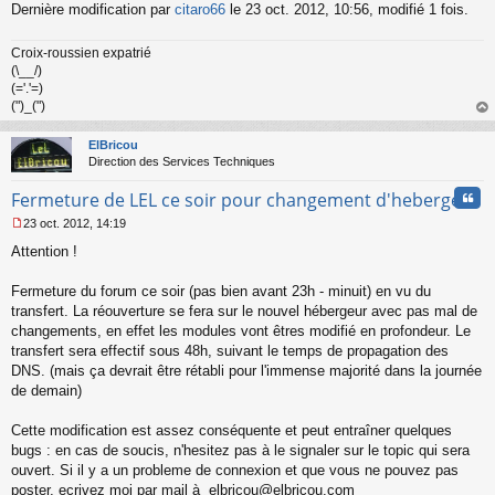
Dernière modification par
citaro66
le 23 oct. 2012, 10:56, modifié 1 fois.
u
Croix-roussien expatrié
(\__/)
(='.'=)
(")_(")
au
t
ElBricou
Direction des Services Techniques
Cita
Fermeture de LEL ce soir pour changement d'hebergeur
23 oct. 2012, 14:19
M
Attention !
e
s
s
Fermeture du forum ce soir (pas bien avant 23h - minuit) en vu du
a
transfert. La réouverture se fera sur le nouvel hébergeur avec pas mal de
g
changements, en effet les modules vont êtres modifié en profondeur. Le
e
transfert sera effectif sous 48h, suivant le temps de propagation des
n
o
DNS. (mais ça devrait être rétabli pour l'immense majorité dans la journée
n
de demain)
l
u
Cette modification est assez conséquente et peut entraîner quelques
bugs : en cas de soucis, n'hesitez pas à le signaler sur le topic qui sera
ouvert. Si il y a un probleme de connexion et que vous ne pouvez pas
poster, ecrivez moi par mail à elbricou@elbricou.com