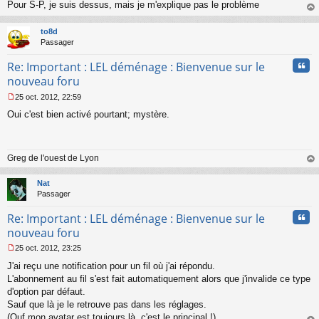
Pour S-P, je suis dessus, mais je m'explique pas le problème
g
au
e
t
n
to8d
o
Passager
n
Cita
l
Re: Important : LEL déménage : Bienvenue sur le
u
nouveau foru
25 oct. 2012, 22:59
M
Oui c'est bien activé pourtant; mystère.
e
s
s
a
Greg de l'ouest de Lyon
g
e
au
n
t
Nat
o
Passager
n
l
Cita
Re: Important : LEL déménage : Bienvenue sur le
u
nouveau foru
25 oct. 2012, 23:25
M
J'ai reçu une notification pour un fil où j'ai répondu.
e
s
L'abonnement au fil s'est fait automatiquement alors que j'invalide ce type
s
d'option par défaut.
a
Sauf que là je le retrouve pas dans les réglages.
g
(Ouf mon avatar est toujours là, c'est le principal !)