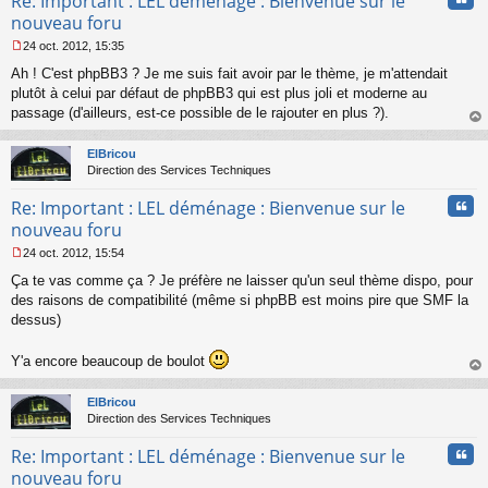
Re: Important : LEL déménage : Bienvenue sur le
nouveau foru
24 oct. 2012, 15:35
M
Ah ! C'est phpBB3 ? Je me suis fait avoir par le thème, je m'attendait
e
s
plutôt à celui par défaut de phpBB3 qui est plus joli et moderne au
s
passage (d'ailleurs, est-ce possible de le rajouter en plus ?).
a
au
g
t
ElBricou
e
Direction des Services Techniques
n
o
Cita
Re: Important : LEL déménage : Bienvenue sur le
n
l
nouveau foru
u
24 oct. 2012, 15:54
M
Ça te vas comme ça ? Je préfère ne laisser qu'un seul thème dispo, pour
e
s
des raisons de compatibilité (même si phpBB est moins pire que SMF la
s
dessus)
a
g
Y'a encore beaucoup de boulot
e
n
au
o
t
ElBricou
n
Direction des Services Techniques
l
u
Cita
Re: Important : LEL déménage : Bienvenue sur le
nouveau foru