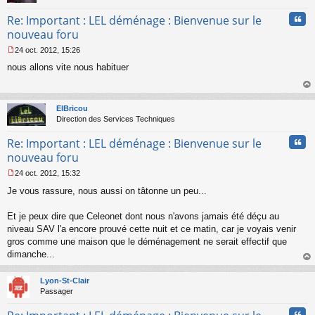
Cita
Re: Important : LEL déménage : Bienvenue sur le
nouveau foru
24 oct. 2012, 15:26
M
nous allons vite nous habituer
e
s
s
au
a
t
ElBricou
g
Direction des Services Techniques
e
n
Cita
Re: Important : LEL déménage : Bienvenue sur le
o
n
nouveau foru
l
24 oct. 2012, 15:32
u
M
Je vous rassure, nous aussi on tâtonne un peu...
e
s
s
Et je peux dire que Celeonet dont nous n'avons jamais été déçu au
a
niveau SAV l'a encore prouvé cette nuit et ce matin, car je voyais venir
g
gros comme une maison que le déménagement ne serait effectif que
e
dimanche...
n
o
au
n
t
Lyon-St-Clair
l
Passager
u
Cita