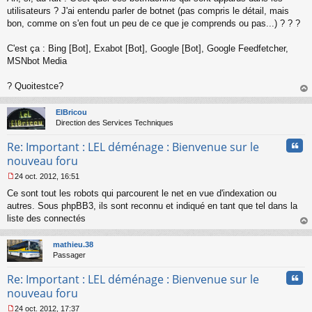
l
utilisateurs ? J'ai entendu parler de botnet (pas compris le détail, mais
u
bon, comme on s'en fout un peu de ce que je comprends ou pas...) ? ? ?
C'est ça : Bing [Bot], Exabot [Bot], Google [Bot], Google Feedfetcher,
MSNbot Media
? Quoitestce?
au
t
ElBricou
Direction des Services Techniques
Cita
Re: Important : LEL déménage : Bienvenue sur le
nouveau foru
24 oct. 2012, 16:51
M
Ce sont tout les robots qui parcourent le net en vue d'indexation ou
e
s
autres. Sous phpBB3, ils sont reconnu et indiqué en tant que tel dans la
s
liste des connectés
a
au
g
t
mathieu.38
e
Passager
n
o
Cita
Re: Important : LEL déménage : Bienvenue sur le
n
l
nouveau foru
u
24 oct. 2012, 17:37