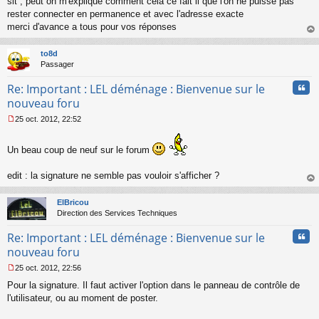
slt , peut on m'expliqué comment cela ce fait il que l'on ne puisse pas
e
s
rester connecter en permanence et avec l'adresse exacte
s
merci d'avance a tous pour vos réponses
a
au
g
t
to8d
e
Passager
n
o
Cita
Re: Important : LEL déménage : Bienvenue sur le
n
l
nouveau foru
u
25 oct. 2012, 22:52
M
e
s
Un beau coup de neuf sur le forum
s
a
edit : la signature ne semble pas vouloir s'afficher ?
g
au
e
t
n
ElBricou
o
Direction des Services Techniques
n
l
Cita
Re: Important : LEL déménage : Bienvenue sur le
u
nouveau foru
25 oct. 2012, 22:56
M
Pour la signature. Il faut activer l'option dans le panneau de contrôle de
e
s
l'utilisateur, ou au moment de poster.
s
a