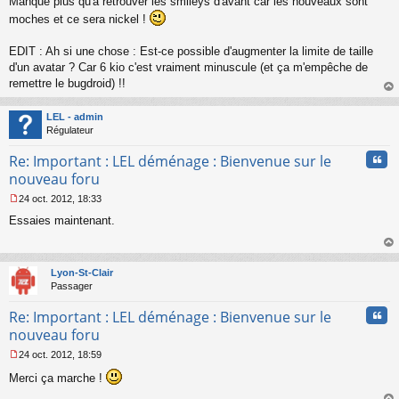
Manque plus qu'à retrouver les smileys d'avant car les nouveaux sont
moches et ce sera nickel !
EDIT : Ah si une chose : Est-ce possible d'augmenter la limite de taille
d'un avatar ? Car 6 kio c'est vraiment minuscule (et ça m'empêche de
remettre le bugdroid) !!
au
t
LEL - admin
Régulateur
Cita
Re: Important : LEL déménage : Bienvenue sur le
nouveau foru
24 oct. 2012, 18:33
M
Essaies maintenant.
e
s
s
au
a
t
Lyon-St-Clair
g
Passager
e
n
Cita
Re: Important : LEL déménage : Bienvenue sur le
o
n
nouveau foru
l
24 oct. 2012, 18:59
u
M
Merci ça marche !
e
s