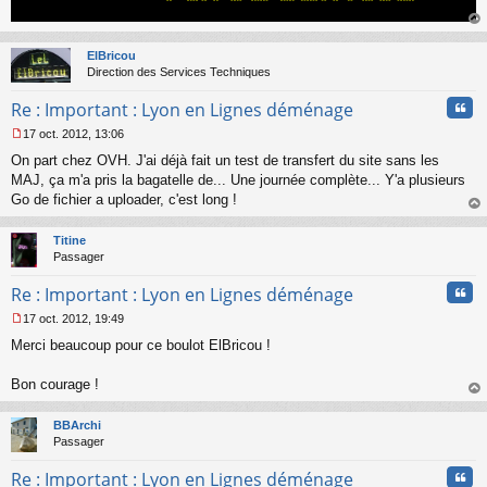
o
n
au
l
t
ElBricou
u
Direction des Services Techniques
Cita
Re : Important : Lyon en Lignes déménage
17 oct. 2012, 13:06
M
On part chez OVH. J'ai déjà fait un test de transfert du site sans les
e
s
MAJ, ça m'a pris la bagatelle de... Une journée complète... Y'a plusieurs
s
Go de fichier a uploader, c'est long !
a
au
g
t
Titine
e
Passager
n
o
Cita
Re : Important : Lyon en Lignes déménage
n
l
17 oct. 2012, 19:49
u
M
Merci beaucoup pour ce boulot ElBricou !
e
s
s
Bon courage !
a
au
g
t
BBArchi
e
Passager
n
o
Cita
Re : Important : Lyon en Lignes déménage
n