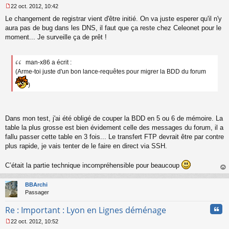
22 oct. 2012, 10:42
M
Le changement de registrar vient d'être initié. On va juste esperer qu'il n'y
e
s
aura pas de bug dans les DNS, il faut que ça reste chez Celeonet pour le
s
moment... Je surveille ça de prêt !
a
g
e
man-x86 a écrit :
n
(Arme-toi juste d'un bon lance-requêtes pour migrer la BDD du forum
o
n
)
l
u
Dans mon test, j'ai été obligé de couper la BDD en 5 ou 6 de mémoire. La
table la plus grosse est bien évidement celle des messages du forum, il a
fallu passer cette table en 3 fois... Le transfert FTP devrait être par contre
plus rapide, je vais tenter de le faire en direct via SSH.
C’était la partie technique incompréhensible pour beaucoup
au
t
BBArchi
Passager
Cita
Re : Important : Lyon en Lignes déménage
22 oct. 2012, 10:52
M