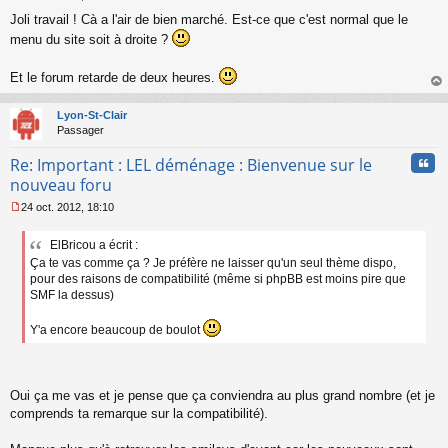
M
Joli travail ! Cà a l'air de bien marché. Est-ce que c'est normal que le
e
s
menu du site soit à droite ?
s
a
Et le forum retarde de deux heures.
g
e
au
n
t
Lyon-St-Clair
o
Passager
n
l
Cita
Re: Important : LEL déménage : Bienvenue sur le
u
nouveau foru
24 oct. 2012, 18:10
M
e
ElBricou a écrit :
s
Ça te vas comme ça ? Je préfère ne laisser qu'un seul thème dispo,
s
a
pour des raisons de compatibilité (même si phpBB est moins pire que
g
SMF la dessus)
e
n
Y'a encore beaucoup de boulot
o
n
l
u
Oui ça me vas et je pense que ça conviendra au plus grand nombre (et je
comprends ta remarque sur la compatibilité).