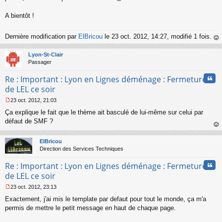
A bientôt !
Dernière modification par
ElBricou
le 23 oct. 2012, 14:27, modifié 1 fois.
au
t
Lyon-St-Clair
Passager
Cita
Re : Important : Lyon en Lignes déménage : Fermeture
de LEL ce soir
23 oct. 2012, 21:03
M
Ça explique le fait que le thème ait basculé de lui-même sur celui par
e
s
défaut de SMF ?
s
au
a
t
ElBricou
g
Direction des Services Techniques
e
n
Cita
Re : Important : Lyon en Lignes déménage : Fermeture
o
n
de LEL ce soir
l
23 oct. 2012, 23:13
u
M
Exactement, j'ai mis le template par defaut pour tout le monde, ça m'a
e
s
permis de mettre le petit message en haut de chaque page.
s
a