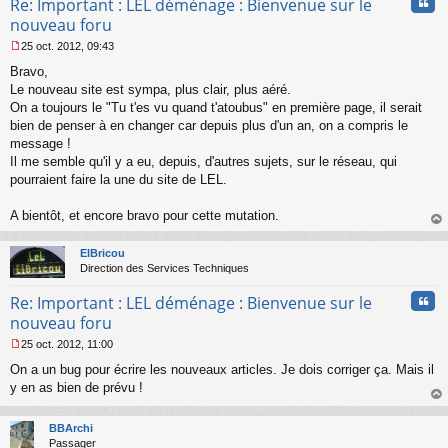
Cita
Re: Important : LEL déménage : Bienvenue sur le
l
nouveau foru
u
25 oct. 2012, 09:43
M
Bravo,
e
s
Le nouveau site est sympa, plus clair, plus aéré.
s
On a toujours le "Tu t'es vu quand t'atoubus" en première page, il serait
a
bien de penser à en changer car depuis plus d'un an, on a compris le
g
message !
e
Il me semble qu'il y a eu, depuis, d'autres sujets, sur le réseau, qui
n
o
pourraient faire la une du site de LEL.
n
l
A bientôt, et encore bravo pour cette mutation.
u
au
t
ElBricou
Direction des Services Techniques
Cita
Re: Important : LEL déménage : Bienvenue sur le
nouveau foru
25 oct. 2012, 11:00
M
On a un bug pour écrire les nouveaux articles. Je dois corriger ça. Mais il
e
s
y en as bien de prévu !
s
au
a
t
BBArchi
g
Passager
e