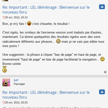
n
Cita
Re: Important : LEL déménage : Bienvenue sur le
o
n
nouveau foru
l
25 oct. 2012, 20:13
u
M
Bon, je m'y fais !
c'est chouette, le résultat !
e
s
s
C'est rigolo, les smileys de l'ancienne version sont traduits par d'autres,
a
maintenant. Ca donne quelquefois des résultats rigolos avec des sens
g
radicalement différents aux phrases...
mais je ne vais pas éditer tous
e
n
mes posts !
o
n
Une suggestion : la phrase à cliquer "bas de page" en haut de page, et
l
inversement "haut de page" en bas de page faciliterait la navigation...
u
Bonne soirée
au
t
S-P
Passager
Cita
Re: Important : LEL déménage : Bienvenue sur le
nouveau foru
25 oct. 2012, 20:23
M