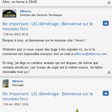
Allez, on ferme à 23h30
g
au
e
t
n
ElBricou
o
Direction des Services Techniques
n
Cita
l
Re: Important : LEL déménage : Bienvenue sur le
u
nouveau foru
24 oct. 2012, 01:31
M
Bonjour à tous, et bienvenue sur le nouveau site / forum !
e
s
s
N’hésitez pas si vous voyez des bugs à les signaler ici, ou si la
a
connexion est impossible envoyez moi un mail à
elbricou@elbricou.com
g
e
En bug, j'ai déjà vu certains avatars qui ont disparu, de même que
n
o
certains emoticon. Les icones de sujet ont le même soucis. Va falloir
n
réinstaller tout ça !
l
au
u
t
BBArchi
Passager
Cita
Re: Important : LEL déménage : Bienvenue sur le
nouveau foru
24 oct. 2012, 13:01
M
e