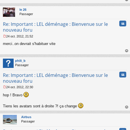
s
au
a
t
le 26
g
Passager
e
n
Cita
Re: Important : LEL déménage : Bienvenue sur le
o
n
nouveau foru
l
24 oct. 2012, 21:52
u
M
merci..on devrait s'habituer vite
e
s
s
au
a
t
phili_b
g
Passager
e
n
Cita
Re: Important : LEL déménage : Bienvenue sur le
o
n
nouveau foru
l
24 oct. 2012, 22:30
u
M
hop ! Bravo
e
s
s
Tiens les avatars sont à droite ?! ça change
a
au
g
t
e
Airbus
n
Passager
o
n