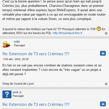
C'est ça la bonne question ! Je pense aussi qu'un tram qui irait jusqu'à
Crémieu (ou, plus probablement, Charvieu-Chavagneux dans un premier
temps) mériterait d'être express façon RhônExpress. Il aurait alors une
véritable plus-value par rapport à ce qui est envisageable en mode routier
et même par rapport à la voiture.Sinon, ce sera plus compliqué...
A quand le retour des trolleys sur l'axe A2 ?!? Pourquoi attendre le TOP
En
attendant, RDV sur les traces du FOL:
http://folsaintjust.free.fr
.
au
t
to8d
Passager
Cita
Re: Extension de T3 vers Crémieu ???
05 déc. 2012, 20:19
M
En fait on ne sait pas encore combien de stations seraient crées et où
e
s
elles seraient implantées ? c'est encore du "très vague" ou un projet a
s
déjà été pensé ?
a
g
Greg de l'ouest de Lyon
e
n
au
o
t
phili_b
n
Passager
l
u
Cita
Re: Extension de T3 vers Crémieu ???