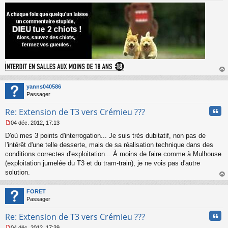
au
t
yanns040586
Passager
Cita
Re: Extension de T3 vers Crémieu ???
04 déc. 2012, 17:13
M
D'où mes 3 points d'interrogation... Je suis très dubitatif, non pas de
e
s
l'intérêt d'une telle desserte, mais de sa réalisation technique dans des
s
conditions correctes d'exploitation... À moins de faire comme à Mulhouse
a
(exploitation jumelée du T3 et du tram-train), je ne vois pas d'autre
g
solution.
e
au
n
t
o
FORET
n
Passager
l
u
Cita
Re: Extension de T3 vers Crémieu ???
04 déc. 2012, 17:39