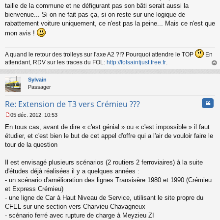
taille de la commune et ne défigurant pas son bâti serait aussi la
bienvenue... Si on ne fait pas ça, si on reste sur une logique de
rabattement voiture uniquement, ce n'est pas la peine... Mais ce n'est que
mon avis !
A quand le retour des trolleys sur l'axe A2 ?!? Pourquoi attendre le TOP
En
attendant, RDV sur les traces du FOL:
http://folsaintjust.free.fr
.
au
t
Sylvain
Passager
Cita
Re: Extension de T3 vers Crémieu ???
05 déc. 2012, 10:53
M
En tous cas, avant de dire « c'est génial » ou « c'est impossible » il faut
e
s
étudier, et c'est bien le but de cet appel d'offre qui a l'air de vouloir faire le
s
tour de la question
a
g
Il est envisagé plusieurs scénarios (2 routiers 2 ferroviaires) à la suite
e
d'études déjà réalisées il y a quelques années :
n
o
- un scénario d'amélioration des lignes Transisère 1980 et 1990 (Crémieu
n
et Express Crémieu)
l
- une ligne de Car à Haut Niveau de Service, utilisant le site propre du
u
CFEL sur une section vers Charvieu-Chavagneux
- scénario ferré avec rupture de charge à Meyzieu ZI