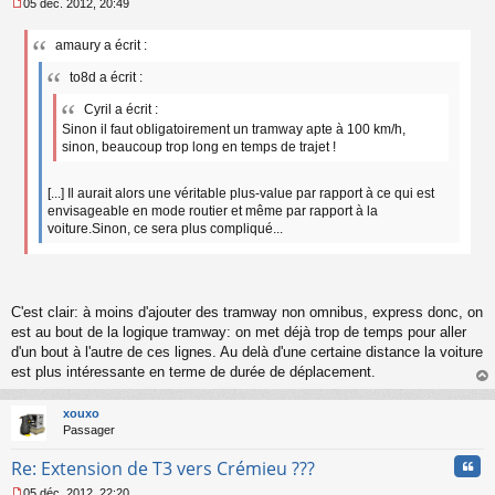
05 déc. 2012, 20:49
M
e
amaury a écrit :
s
s
to8d a écrit :
a
g
Cyril a écrit :
e
Sinon il faut obligatoirement un tramway apte à 100 km/h,
n
sinon, beaucoup trop long en temps de trajet !
o
n
l
[...] Il aurait alors une véritable plus-value par rapport à ce qui est
u
envisageable en mode routier et même par rapport à la
voiture.Sinon, ce sera plus compliqué...
C'est clair: à moins d'ajouter des tramway non omnibus, express donc, on
est au bout de la logique tramway: on met déjà trop de temps pour aller
d'un bout à l'autre de ces lignes. Au delà d'une certaine distance la voiture
est plus intéressante en terme de durée de déplacement.
au
t
xouxo
Passager
Cita
Re: Extension de T3 vers Crémieu ???
05 déc. 2012, 22:20