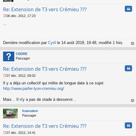
n
Cita
l
Re: Extension de T3 vers Crémieu ???
u
06 déc. 2012, 17:23
M
...
e
s
s
a
g
Dernière modification par
Cyril
le 14 août 2018, 19:48, modifié 1 fois.
e
au
n
t
CEDRE
o
Passager
n
l
Cita
Re: Extension de T3 vers Crémieu ???
u
07 déc. 2012, 09:02
M
Il y a déja un collectif qui milite de longue date à ce sujet:
e
s
http://www.parfer-lyon-cremieu.org/
s
a
Mais... Il n'y a pas de stade à desservir...
g
au
e
t
n
fcancalon
o
Passager
n
Cita
l
Re: Extension de T3 vers Crémieu ???
u
07 déc. 2012, 14:41
M