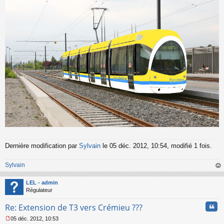
Dernière modification par
Sylvain
le 05 déc. 2012, 10:54, modifié 1 fois.
Sylvain
au
t
LEL - admin
Régulateur
Cita
Re: Extension de T3 vers Crémieu ???
05 déc. 2012, 10:53
M