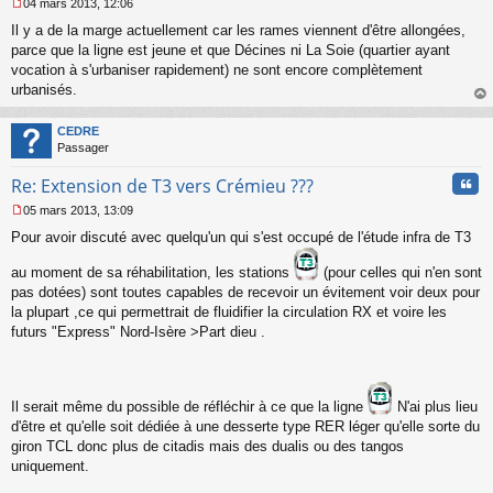
04 mars 2013, 12:06
M
Il y a de la marge actuellement car les rames viennent d'être allongées,
e
s
parce que la ligne est jeune et que Décines ni La Soie (quartier ayant
s
vocation à s'urbaniser rapidement) ne sont encore complètement
a
urbanisés.
g
au
e
t
n
CEDRE
o
Passager
n
Cita
l
Re: Extension de T3 vers Crémieu ???
u
05 mars 2013, 13:09
M
Pour avoir discuté avec quelqu'un qui s'est occupé de l'étude infra de T3
e
s
au moment de sa réhabilitation, les stations
(pour celles qui n'en sont
s
a
pas dotées) sont toutes capables de recevoir un évitement voir deux pour
g
la plupart ,ce qui permettrait de fluidifier la circulation RX et voire les
e
futurs "Express" Nord-Isère >Part dieu .
n
o
n
l
u
Il serait même du possible de réfléchir à ce que la ligne
N'ai plus lieu
d'être et qu'elle soit dédiée à une desserte type RER léger qu'elle sorte du
giron TCL donc plus de citadis mais des dualis ou des tangos
uniquement.