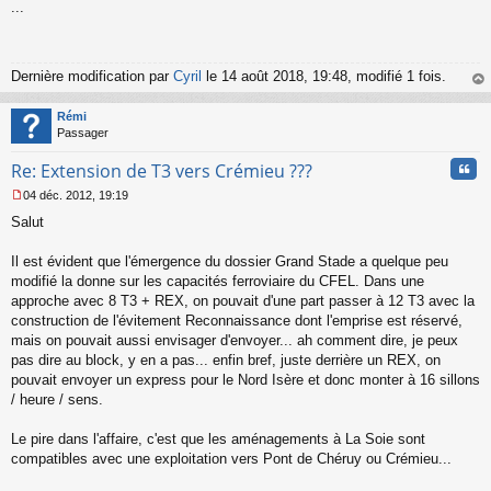
...
e
s
s
a
g
Dernière modification par
Cyril
le 14 août 2018, 19:48, modifié 1 fois.
e
au
n
t
Rémi
o
Passager
n
l
Cita
Re: Extension de T3 vers Crémieu ???
u
04 déc. 2012, 19:19
M
Salut
e
s
s
Il est évident que l'émergence du dossier Grand Stade a quelque peu
a
modifié la donne sur les capacités ferroviaire du CFEL. Dans une
g
approche avec 8 T3 + REX, on pouvait d'une part passer à 12 T3 avec la
e
construction de l'évitement Reconnaissance dont l'emprise est réservé,
n
o
mais on pouvait aussi envisager d'envoyer... ah comment dire, je peux
n
pas dire au block, y en a pas... enfin bref, juste derrière un REX, on
l
pouvait envoyer un express pour le Nord Isère et donc monter à 16 sillons
u
/ heure / sens.
Le pire dans l'affaire, c'est que les aménagements à La Soie sont
compatibles avec une exploitation vers Pont de Chéruy ou Crémieu...