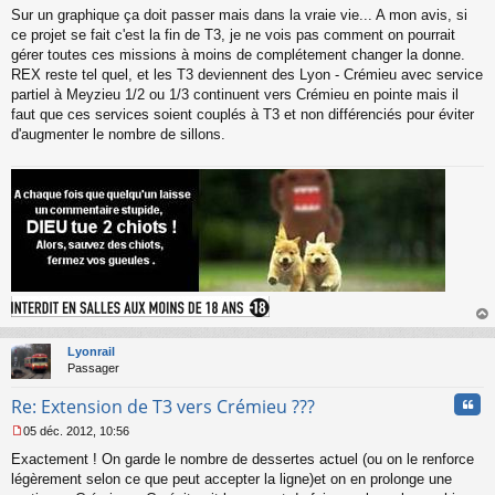
Sur un graphique ça doit passer mais dans la vraie vie... A mon avis, si
e
s
ce projet se fait c'est la fin de T3, je ne vois pas comment on pourrait
s
gérer toutes ces missions à moins de complétement changer la donne.
a
REX reste tel quel, et les T3 deviennent des Lyon - Crémieu avec service
g
partiel à Meyzieu 1/2 ou 1/3 continuent vers Crémieu en pointe mais il
e
faut que ces services soient couplés à T3 et non différenciés pour éviter
n
o
d'augmenter le nombre de sillons.
n
l
u
au
t
Lyonrail
Passager
Cita
Re: Extension de T3 vers Crémieu ???
05 déc. 2012, 10:56
M
Exactement ! On garde le nombre de dessertes actuel (ou on le renforce
e
s
légèrement selon ce que peut accepter la ligne)et on en prolonge une
s