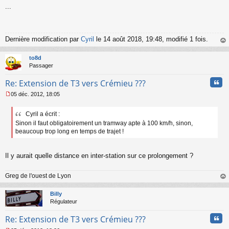
...
e
s
s
a
g
Dernière modification par
Cyril
le 14 août 2018, 19:48, modifié 1 fois.
e
au
n
t
to8d
o
Passager
n
l
Cita
Re: Extension de T3 vers Crémieu ???
u
05 déc. 2012, 18:05
M
e
Cyril a écrit :
s
Sinon il faut obligatoirement un tramway apte à 100 km/h, sinon,
s
a
beaucoup trop long en temps de trajet !
g
e
n
Il y aurait quelle distance en inter-station sur ce prolongement ?
o
n
Greg de l'ouest de Lyon
l
au
u
t
Billy
Régulateur
Cita
Re: Extension de T3 vers Crémieu ???