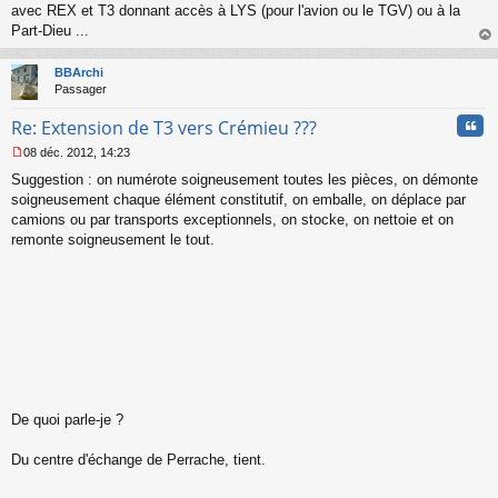
s
avec REX et T3 donnant accès à LYS (pour l'avion ou le TGV) ou à la
a
Part-Dieu ...
g
au
e
t
n
BBArchi
o
Passager
n
Cita
l
Re: Extension de T3 vers Crémieu ???
u
08 déc. 2012, 14:23
M
Suggestion : on numérote soigneusement toutes les pièces, on démonte
e
s
soigneusement chaque élément constitutif, on emballe, on déplace par
s
camions ou par transports exceptionnels, on stocke, on nettoie et on
a
remonte soigneusement le tout.
g
e
n
o
n
l
u
De quoi parle-je ?
Du centre d'échange de Perrache, tient.