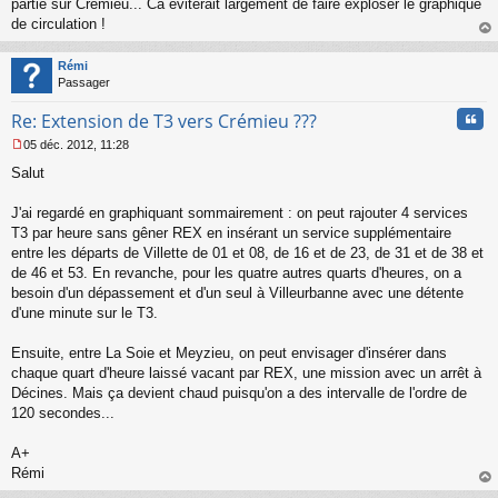
partie sur Crémieu... Ca éviterait largement de faire exploser le graphique
a
de circulation !
g
au
e
t
n
Rémi
o
Passager
n
Cita
l
Re: Extension de T3 vers Crémieu ???
u
05 déc. 2012, 11:28
M
Salut
e
s
s
J'ai regardé en graphiquant sommairement : on peut rajouter 4 services
a
T3 par heure sans gêner REX en insérant un service supplémentaire
g
entre les départs de Villette de 01 et 08, de 16 et de 23, de 31 et de 38 et
e
de 46 et 53. En revanche, pour les quatre autres quarts d'heures, on a
n
o
besoin d'un dépassement et d'un seul à Villeurbanne avec une détente
n
d'une minute sur le T3.
l
u
Ensuite, entre La Soie et Meyzieu, on peut envisager d'insérer dans
chaque quart d'heure laissé vacant par REX, une mission avec un arrêt à
Décines. Mais ça devient chaud puisqu'on a des intervalle de l'ordre de
120 secondes...
A+
Rémi
au