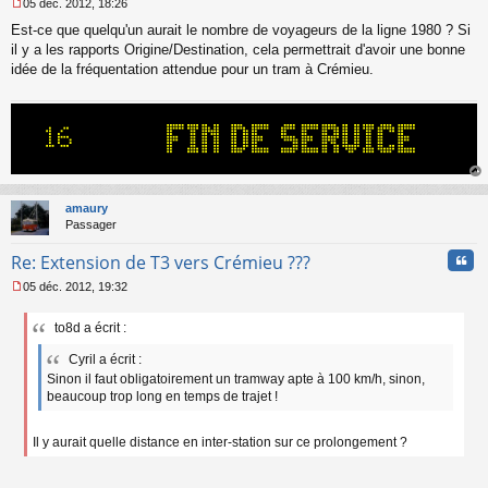
05 déc. 2012, 18:26
M
Est-ce que quelqu'un aurait le nombre de voyageurs de la ligne 1980 ? Si
e
s
il y a les rapports Origine/Destination, cela permettrait d'avoir une bonne
s
idée de la fréquentation attendue pour un tram à Crémieu.
a
g
e
n
o
n
l
au
u
t
amaury
Passager
Cita
Re: Extension de T3 vers Crémieu ???
05 déc. 2012, 19:32
M
e
to8d a écrit :
s
s
Cyril a écrit :
a
Sinon il faut obligatoirement un tramway apte à 100 km/h, sinon,
g
beaucoup trop long en temps de trajet !
e
n
o
Il y aurait quelle distance en inter-station sur ce prolongement ?
n
l
u