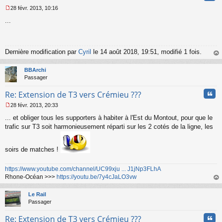
28 févr. 2013, 10:16
M
...
e
s
s
a
g
Dernière modification par
Cyril
le 14 août 2018, 19:51, modifié 1 fois.
e
au
n
t
BBArchi
o
Passager
n
l
Cita
Re: Extension de T3 vers Crémieu ???
u
28 févr. 2013, 20:33
M
... et obliger tous les supporters à habiter à l'Est du Montout, pour que le
e
s
trafic sur T3 soit harmonieusement réparti sur les 2 cotés de la ligne, les
s
a
g
soirs de matches !
e
n
https://www.youtube.com/channel/UC99xju ... J1jNp3FLhA
o
Rhone-Océan >>>
https://youtu.be/7y4cJaLO3vw
n
au
l
t
u
Le Rail
Passager
Cita
Re: Extension de T3 vers Crémieu ???