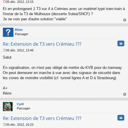
05 déc. 2012, 13:15
M
Et en prolongeant 1 T3 sur 4 à Crémieu avec un matériel typé tram-train à
e
s
l'instar de la T3 de Mulhouse (desserte Solea/SNCF) ?
s
Je ne vois pas d'autre solution "viable"
a
au
g
t
Rémi
e
Passager
n
o
Cita
Re: Extension de T3 vers Crémieu ???
n
l
05 déc. 2012, 13:48
u
M
Salut
e
s
s
En signalisation, on n'est pas obligé de mettre du KVB pour du tramway.
a
On peut demeurer en marche à vue avec des signaux de sécurité dans
g
les zones de moindre visibilité (cf. tunnel lignes A et D à Strasbourg).
e
n
o
A+
n
Rémi
l
au
u
t
Cyril
Passager
Cita
Re: Extension de T3 vers Crémieu ???
05 déc. 2012, 16:23
M