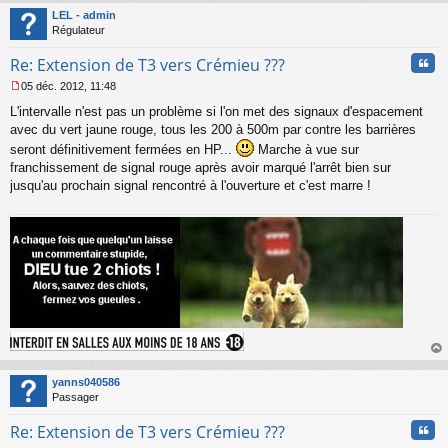
t
LEL - admin
Régulateur
Cita
Re: Extension de T3 vers Crémieu ???
05 déc. 2012, 11:48
M
L'intervalle n'est pas un problème si l'on met des signaux d'espacement
e
s
avec du vert jaune rouge, tous les 200 à 500m par contre les barrières
s
seront définitivement fermées en HP...
Marche à vue sur
a
franchissement de signal rouge après avoir marqué l'arrêt bien sur
g
jusqu'au prochain signal rencontré à l'ouverture et c'est marre !
e
n
o
n
l
u
au
t
yanns040586
Passager
Cita
Re: Extension de T3 vers Crémieu ???