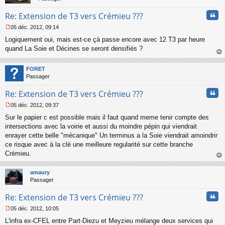
Cita
Re: Extension de T3 vers Crémieu ???
05 déc. 2012, 09:14
M
Logiquement oui, mais est-ce çà passe encore avec 12 T3 par heure
e
s
quand La Soie et Décines se seront densifiés ?
s
au
a
t
FORET
g
Passager
e
n
Cita
Re: Extension de T3 vers Crémieu ???
o
n
05 déc. 2012, 09:37
l
M
u
Sur le papier c est possible mais il faut quand meme tenir compte des
e
s
intersections avec la voirie et aussi du moindre pépin qui viendrait
s
enrayer cette belle "mécanique" Un terminus a la Soie viendrait amoindrir
a
ce risque avec à la clé une meilleure regularité sur cette branche
g
Crémieu.
e
au
n
t
o
amaury
n
Passager
l
u
Cita
Re: Extension de T3 vers Crémieu ???
05 déc. 2012, 10:05
M
L'infra ex-CFEL entre Part-Diezu et Meyzieu mélange deux services qui
e