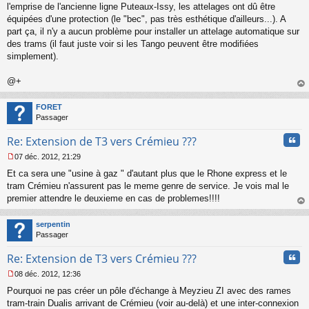
a
l'emprise de l'ancienne ligne Puteaux-Issy, les attelages ont dû être
g
équipées d'une protection (le "bec", pas très esthétique d'ailleurs...). A
e
part ça, il n'y a aucun problème pour installer un attelage automatique sur
n
o
des trams (il faut juste voir si les Tango peuvent être modifiées
n
simplement).
l
u
@+
au
t
FORET
Passager
Cita
Re: Extension de T3 vers Crémieu ???
07 déc. 2012, 21:29
M
Et ca sera une "usine à gaz " d'autant plus que le Rhone express et le
e
s
tram Crémieu n'assurent pas le meme genre de service. Je vois mal le
s
premier attendre le deuxieme en cas de problemes!!!!
a
au
g
t
serpentin
e
Passager
n
o
Cita
Re: Extension de T3 vers Crémieu ???
n
l
08 déc. 2012, 12:36
u
M
Pourquoi ne pas créer un pôle d'échange à Meyzieu ZI avec des rames
e
s
tram-train Dualis arrivant de Crémieu (voir au-delà) et une inter-connexion