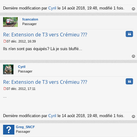
a
g
Dernière modification par
Cyril
le 14 août 2018, 19:48, modifié 1 fois.
e
au
n
t
fcancalon
o
Passager
n
l
Cita
Re: Extension de T3 vers Crémieu ???
u
07 déc. 2012, 16:39
M
Ils n'en sont pas équipés? Là je suis bluffé...
e
s
s
au
a
t
Cyril
g
Passager
e
n
Cita
Re: Extension de T3 vers Crémieu ???
o
n
07 déc. 2012, 17:11
l
M
u
...
e
s
s
a
g
Dernière modification par
Cyril
le 14 août 2018, 19:48, modifié 1 fois.
e
au
n
t
Greg_SNCF
o
Passager
n