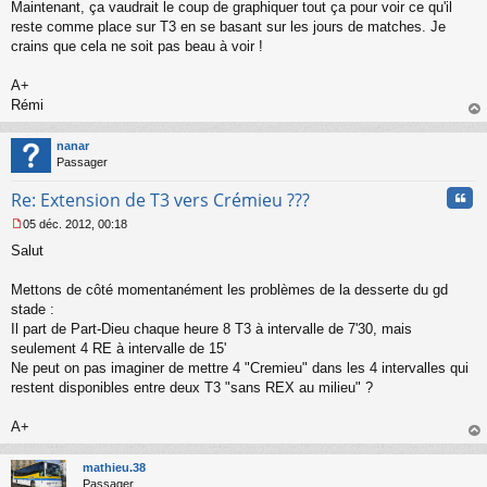
Maintenant, ça vaudrait le coup de graphiquer tout ça pour voir ce qu'il
reste comme place sur T3 en se basant sur les jours de matches. Je
crains que cela ne soit pas beau à voir !
A+
Rémi
au
t
nanar
Passager
Cita
Re: Extension de T3 vers Crémieu ???
05 déc. 2012, 00:18
M
Salut
e
s
s
Mettons de côté momentanément les problèmes de la desserte du gd
a
stade :
g
Il part de Part-Dieu chaque heure 8 T3 à intervalle de 7'30, mais
e
seulement 4 RE à intervalle de 15'
n
o
Ne peut on pas imaginer de mettre 4 "Cremieu" dans les 4 intervalles qui
n
restent disponibles entre deux T3 "sans REX au milieu" ?
l
u
A+
au
t
mathieu.38
Passager