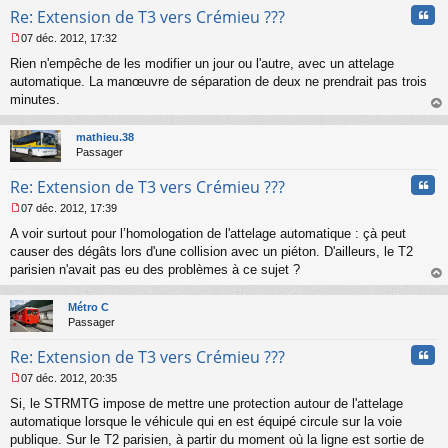
l
Cita
Re: Extension de T3 vers Crémieu ???
u
07 déc. 2012, 17:32
M
Rien n'empêche de les modifier un jour ou l'autre, avec un attelage
e
s
automatique. La manœuvre de séparation de deux ne prendrait pas trois
s
minutes.
a
au
g
t
mathieu.38
e
Passager
n
o
Cita
Re: Extension de T3 vers Crémieu ???
n
l
07 déc. 2012, 17:39
u
M
A voir surtout pour l’homologation de l'attelage automatique : çà peut
e
s
causer des dégâts lors d'une collision avec un piéton. D'ailleurs, le T2
s
parisien n'avait pas eu des problèmes à ce sujet ?
a
au
g
t
Métro C
e
Passager
n
o
Cita
Re: Extension de T3 vers Crémieu ???
n
l
07 déc. 2012, 20:35
u
M
Si, le STRMTG impose de mettre une protection autour de l'attelage
e
s
automatique lorsque le véhicule qui en est équipé circule sur la voie
s
publique. Sur le T2 parisien, à partir du moment où la ligne est sortie de