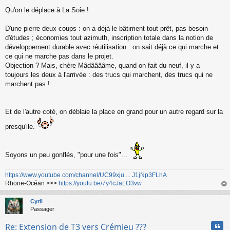
Qu'on le déplace à La Soie !
D'une pierre deux coups : on a déjà le bâtiment tout prêt, pas besoin
d'études ; économies tout azimuth, inscription totale dans la notion de
développement durable avec réutilisation : on sait déjà ce qui marche et
ce qui ne marche pas dans le projet.
Objection ? Mais, chère Mâdââââme, quand on fait du neuf, il y a
toujours les deux à l'arrivée : des trucs qui marchent, des trucs qui ne
marchent pas !
Et de l'autre coté, on déblaie la place en grand pour un autre regard sur la
presqu'ile.
Soyons un peu gonflés, "pour une fois"...
https://www.youtube.com/channel/UC99xju ... J1jNp3FLhA
Rhone-Océan >>>
https://youtu.be/7y4cJaLO3vw
au
t
Cyril
Passager
Cita
Re: Extension de T3 vers Crémieu ???