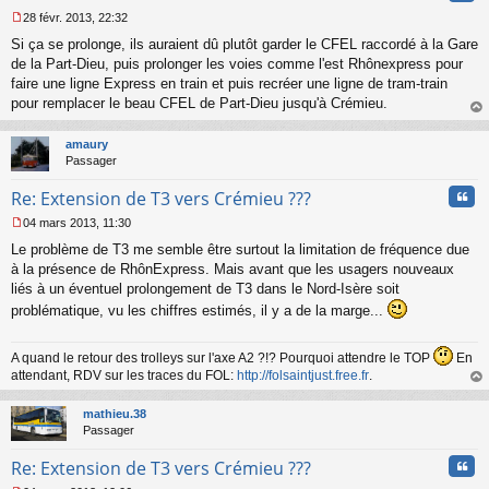
28 févr. 2013, 22:32
M
Si ça se prolonge, ils auraient dû plutôt garder le CFEL raccordé à la Gare
e
s
de la Part-Dieu, puis prolonger les voies comme l'est Rhônexpress pour
s
faire une ligne Express en train et puis recréer une ligne de tram-train
a
pour remplacer le beau CFEL de Part-Dieu jusqu'à Crémieu.
g
au
e
t
n
amaury
o
Passager
n
Cita
l
Re: Extension de T3 vers Crémieu ???
u
04 mars 2013, 11:30
M
Le problème de T3 me semble être surtout la limitation de fréquence due
e
s
à la présence de RhônExpress. Mais avant que les usagers nouveaux
s
liés à un éventuel prolongement de T3 dans le Nord-Isère soit
a
problématique, vu les chiffres estimés, il y a de la marge...
g
e
n
A quand le retour des trolleys sur l'axe A2 ?!? Pourquoi attendre le TOP
En
o
attendant, RDV sur les traces du FOL:
http://folsaintjust.free.fr
.
n
au
l
t
mathieu.38
u
Passager
Cita
Re: Extension de T3 vers Crémieu ???