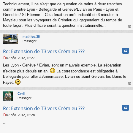
Techniquement, il ne s'agit que de question de trains à deux tranches
e
s
comme entre Lyon - Bellegarde et Genève/Evian ou Paris - Lyon et
s
Grenoble / St-Etienne... Cela ferait un arrêt indicatif de 3 minutes à
a
Meyzieu pour les voyageurs de Crémieu qui gagneraient du temps de
g
toute façon. Plus difficile serait la question institutionnelle...
e
au
n
t
o
mathieu.38
n
Passager
l
u
Cita
Re: Extension de T3 vers Crémieu ???
07 déc. 2012, 15:27
M
Les Lyon - Genève / Evian, sont un mauvais exemple. La séparation
e
s
n'existe plus depuis un an.
La correspondance est obligatoire à
s
Bellegarde pour aller à Annemasse, Evian ou Saint Gervais les Bains le
a
Fayet.
g
e
au
n
t
Cyril
o
Passager
n
l
Cita
Re: Extension de T3 vers Crémieu ???
u
07 déc. 2012, 16:28
M
...
e
s
s