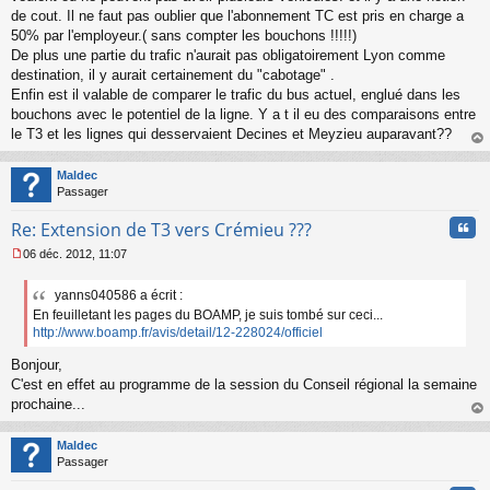
a
de cout. Il ne faut pas oublier que l'abonnement TC est pris en charge a
g
50% par l'employeur.( sans compter les bouchons !!!!!)
e
De plus une partie du trafic n'aurait pas obligatoirement Lyon comme
n
o
destination, il y aurait certainement du "cabotage" .
n
Enfin est il valable de comparer le trafic du bus actuel, englué dans les
l
bouchons avec le potentiel de la ligne. Y a t il eu des comparaisons entre
u
le T3 et les lignes qui desservaient Decines et Meyzieu auparavant??
au
t
Maldec
Passager
Cita
Re: Extension de T3 vers Crémieu ???
06 déc. 2012, 11:07
M
e
yanns040586 a écrit :
s
En feuilletant les pages du BOAMP, je suis tombé sur ceci...
s
a
http://www.boamp.fr/avis/detail/12-228024/officiel
g
Bonjour,
e
n
C'est en effet au programme de la session du Conseil régional la semaine
o
prochaine...
n
au
l
t
Maldec
u
Passager