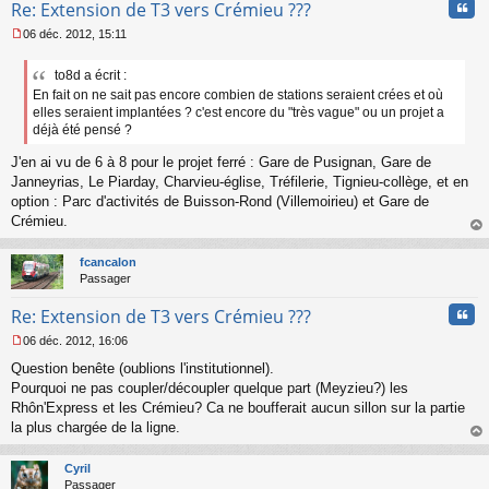
Cita
Re: Extension de T3 vers Crémieu ???
06 déc. 2012, 15:11
M
e
to8d a écrit :
s
En fait on ne sait pas encore combien de stations seraient crées et où
s
a
elles seraient implantées ? c'est encore du "très vague" ou un projet a
g
déjà été pensé ?
e
n
J'en ai vu de 6 à 8 pour le projet ferré : Gare de Pusignan, Gare de
o
Janneyrias, Le Piarday, Charvieu-église, Tréfilerie, Tignieu-collège, et en
n
option : Parc d'activités de Buisson-Rond (Villemoirieu) et Gare de
l
Crémieu.
u
au
t
fcancalon
Passager
Cita
Re: Extension de T3 vers Crémieu ???
06 déc. 2012, 16:06
M
Question benête (oublions l'institutionnel).
e
s
Pourquoi ne pas coupler/découpler quelque part (Meyzieu?) les
s
Rhôn'Express et les Crémieu? Ca ne boufferait aucun sillon sur la partie
a
la plus chargée de la ligne.
g
au
e
t
n
Cyril
o
Passager