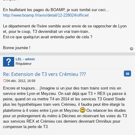
s
s
En feuilletant les pages du BOAMP, je suis tombé sur ceci...
a
http://www.boamp.fr/avis/detail/12-228024/officiel
g
e
Le département de l'Isère semble avoir envie de se rapprocher de Lyon
n
o
et, pour le coup, T3 deviendrait un vrai tram-train..
n
Est-ce que quelqu'un avait entendu parler de cela ?
l
u
Bonne journée !
au
t
LEL - admin
Régulateur
Cita
Re: Extension de T3 vers Crémieu ???
04 déc. 2012, 16:58
M
Encore et toujours... j'imagine si un jour des tram trains sont mis en
e
s
service entre Lyon et Meyzieu. On sait déjà que T3 + REX ça passe à
s
peine, quand on va mettre T4 en 2014 et les services T3 Grand Stade
a
plus les hypothétiques tram vers Crémieu, il faudra peut être élargir la
g
plateforme à 4 voies entre Lyon et Meyzieu
Ou relancer les études
e
pour un prolongement du métro à Décines en réservant les voies du T3
n
o
aux services REX et Crémieu ces derniers devenant Omnibus pour
n
compenser la perte de T3.
l
u