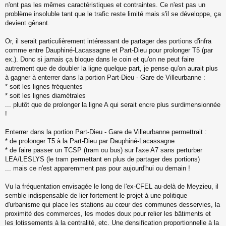
s
n'ont pas les mêmes caractéristiques et contraintes. Ce n'est pas un
s
problème insoluble tant que le trafic reste limité mais s'il se développe, ça
a
devient gênant.
g
e
Or, il serait particulièrement intéressant de partager des portions d'infra
n
o
comme entre Dauphiné-Lacassagne et Part-Dieu pour prolonger T5 (par
n
ex.). Donc si jamais ça bloque dans le coin et qu'on ne peut faire
l
autrement que de doubler la ligne quelque part, je pense qu'on aurait plus
u
à gagner à enterrer dans la portion Part-Dieu - Gare de Villeurbanne :
* soit les lignes fréquentes
* soit les lignes diamétrales
... plutôt que de prolonger la ligne A qui serait encre plus surdimensionnée
!
Enterrer dans la portion Part-Dieu - Gare de Villeurbanne permettrait :
* de prolonger T5 à la Part-Dieu par Dauphiné-Lacassagne
* de faire passer un TCSP (tram ou bus) sur l'axe A7 sans perturber
LEA/LESLYS (le tram permettant en plus de partager des portions)
... mais ce n'est apparemment pas pour aujourd'hui ou demain !
Vu la fréquentation envisagée le long de l'ex-CFEL au-delà de Meyzieu, il
semble indispensable de lier fortement le projet à une politique
d'urbanisme qui place les stations au cœur des communes desservies, la
proximité des commerces, les modes doux pour relier les bâtiments et
les lotissements à la centralité, etc. Une densification proportionnelle à la