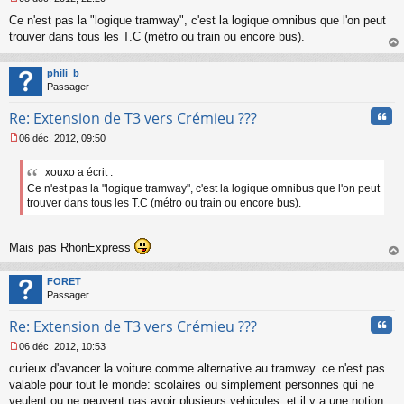
M
Ce n'est pas la "logique tramway", c'est la logique omnibus que l'on peut
e
s
trouver dans tous les T.C (métro ou train ou encore bus).
s
au
a
t
phili_b
g
Passager
e
n
Cita
Re: Extension de T3 vers Crémieu ???
o
n
06 déc. 2012, 09:50
l
M
u
e
xouxo a écrit :
s
Ce n'est pas la "logique tramway", c'est la logique omnibus que l'on peut
s
a
trouver dans tous les T.C (métro ou train ou encore bus).
g
e
n
Mais pas RhonExpress
o
au
n
t
FORET
l
Passager
u
Cita
Re: Extension de T3 vers Crémieu ???
06 déc. 2012, 10:53
M
curieux d'avancer la voiture comme alternative au tramway. ce n'est pas
e
s
valable pour tout le monde: scolaires ou simplement personnes qui ne
s
veulent ou ne peuvent pas avoir plusieurs vehicules. et il y a une notion