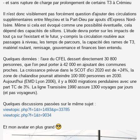
- et sans rupture de charge par prolongement de certains T3 à Crémieu
Il n'est donc visiblement pas forcément question d'ajouter des circulations
supplémentaires entre Meyzieu et la Part-Dieu par ajouts d'Express Nord-
Isère. Même si cela est évoqué comme une possibilité éventuelle, cela
dépend des capacités de sillons. L'étude devra porter sur les impacts de
tout ça sur l'existant et le futur, y-compris la circulation routière aux
passages à niveau, les temps de parcours, la capacité des rames de T3,
matériel roulant, remisage, gouvernance et finances bien entendu.
Quelques données : l'axe du CFEL dessert directement 30 800
personnes, que l'on peut porter à 42 000 en ajoutant des communes
proches. La croissance prévue dans le SCOT d'ici 2020 est de +24%, la
zone de chalandise pourrait atteindre 100 000 personnes en 2030.
Aujourd'hui (EMD Lyon 2006), il y a 8600 migrations pendulaires avec une
part TC de 3%. La ligne Transisère 1990 assure 1300 voyages par jours
(et pas voyageurs).
Quelques discussions passées sur le même sujet :
viewtopic.php?f=1&t=1493&p=33785
viewtopic.php?f=1&t=9034
Et mon avatar en plus grand